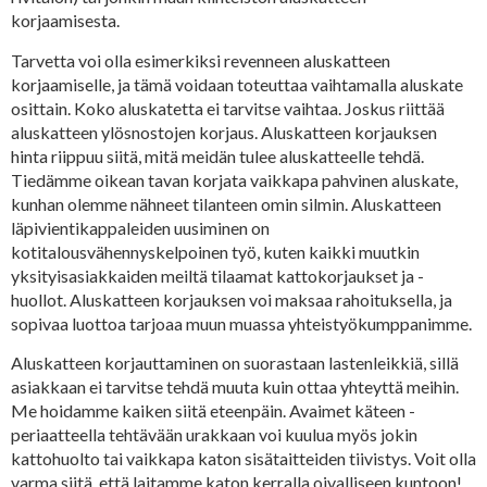
korjaamisesta.
Tarvetta voi olla esimerkiksi revenneen aluskatteen
korjaamiselle, ja tämä voidaan toteuttaa vaihtamalla aluskate
osittain. Koko aluskatetta ei tarvitse vaihtaa. Joskus riittää
aluskatteen ylösnostojen korjaus. Aluskatteen korjauksen
hinta riippuu siitä, mitä meidän tulee aluskatteelle tehdä.
Tiedämme oikean tavan korjata vaikkapa pahvinen aluskate,
kunhan olemme nähneet tilanteen omin silmin. Aluskatteen
läpivientikappaleiden uusiminen on
kotitalousvähennyskelpoinen työ, kuten kaikki muutkin
yksityisasiakkaiden meiltä tilaamat kattokorjaukset ja -
huollot. Aluskatteen korjauksen voi maksaa rahoituksella, ja
sopivaa luottoa tarjoaa muun muassa yhteistyökumppanimme.
Aluskatteen korjauttaminen on suorastaan lastenleikkiä, sillä
asiakkaan ei tarvitse tehdä muuta kuin ottaa yhteyttä meihin.
Me hoidamme kaiken siitä eteenpäin. Avaimet käteen -
periaatteella tehtävään urakkaan voi kuulua myös jokin
kattohuolto tai vaikkapa katon sisätaitteiden tiivistys. Voit olla
varma siitä, että laitamme katon kerralla oivalliseen kuntoon!