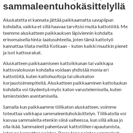
sammaleentuhokäsittelyllä
Aluskatetta ei kannata jättää paikkaamatta savupiipun
kohdalta, vaikka et sillä haavaa tarvitsisi muita kattotöitä. Me
teemme aluskatteen paikkauksen läpiviennin kohdalta
erinomaisella hinta-laatusuhteella, joten tämä kattotyö
kannattaa tilata meiltä Kotkaan – kuten kaikki muutkin pienet
ja isot kattourakat.
Aluskatteen paikkaamiseen kattoikkunan tai vaikkapa
kattovalokuvun kohdalta voidaan yhdistää monia eri
kattotöitä, kuten kattohuoltoja tai ulkokaton
korjaustoimenpiteitä. Aluskatteen paikkaaminen kattoluukun
kohdalta voi täydentyä myös katon varustelemisella, kuten
lumiesteiden asentamisella.
Samalla kun paikkaamme tiilikaton aluskatteen, voimme
toteuttaa vaikkapa sammaleentuhokäsittelyn. Tiilikatolla voi
kasvaa sammaleita etenkin siinä vaiheessa, kun sillä alkaa jo
olla ikää. Sammaleet pahentavat kattotiilien rapautumista,
joten ne kannattaa poistaa. Paras tapa poistaa sammaleet