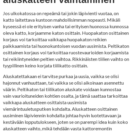
Jos ulkokatossa on repeämä tai jokin läpivienti vuotaa, on
katto laitettava kuntoon mahdollisimman nopeasti. Mikäli
kyseessä ei ole erityisen vanha tai erityisen huonossa kunnossa
oleva katto, korjaamme katon osittain. Huopakaton osittainen
korjaus voi tarkoittaa vaikkapa huopakaton reikien
paikkaamista tai huonokuntoisen vuodan uusimista. Peltikaton
osittainen korjaus voi tarkoittaa ruostevaurioiden korjaamista
tai reikiintyneiden peltien vaihtoa. Rikkinäisten tiilien vaihto on
tyypillinen keino korjata tiilikatto osittain.
Aluskatettakaan ei tarvitse purkaa ja uusia, vaikka se olisi
hajonnut vanhuuttaan, tai vaikka se olisi aikoinaan asennettu
väärin. Peltikaton tai tiilikaton aluskate voidaan kunnostaa
vain vaurioituneiden kohtien osalta, ja tämä saattaa tarkoittaa
vaikkapa aluskatteen osittaista uusimista
viemärintuuletusputken kohdalta. Aluskatteen osittainen
uusiminen läpiviennin kohdalta johtaa hyvin luotettavaan ja
kestävään lopputulokseen, joten se on parempi idea kuin koko
aluskatteen vaihto, mikä tehdään vasta kattoremontin