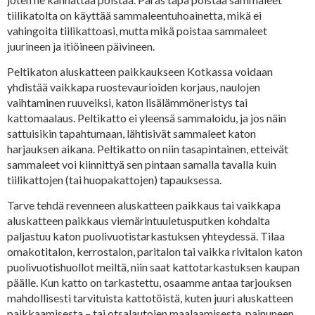
tiilikatolta on käyttää sammaleentuhoainetta, mikä ei
vahingoita tiilikattoasi, mutta mikä poistaa sammaleet
juurineen ja itiöineen päivineen.
Peltikaton aluskatteen paikkaukseen Kotkassa voidaan
yhdistää vaikkapa ruostevaurioiden korjaus, naulojen
vaihtaminen ruuveiksi, katon lisälämmöneristys tai
kattomaalaus. Peltikatto ei yleensä sammaloidu, ja jos näin
sattuisikin tapahtumaan, lähtisivät sammaleet katon
harjauksen aikana. Peltikatto on niin tasapintainen, etteivät
sammaleet voi kiinnittyä sen pintaan samalla tavalla kuin
tiilikattojen (tai huopakattojen) tapauksessa.
Tarve tehdä revenneen aluskatteen paikkaus tai vaikkapa
aluskatteen paikkaus viemärintuuletusputken kohdalta
paljastuu katon puolivuotistarkastuksen yhteydessä. Tilaa
omakotitalon, kerrostalon, paritalon tai vaikka rivitalon katon
puolivuotishuollot meiltä, niin saat kattotarkastuksen kaupan
päälle. Kun katto on tarkastettu, osaamme antaa tarjouksen
mahdollisesti tarvituista kattotöistä, kuten juuri aluskatteen
paikkaamisesta – tai otsalautojen maalaamisesta, painuneen