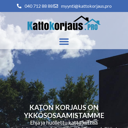
040 712 88 88
myynti@kattokorjaus.pro
KATON KORJAUS ON
YKKÖSOSAAMISTAMME
Ehjä ja huollettu katto kiittää