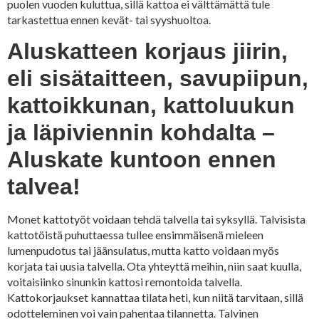
puolen vuoden kuluttua, sillä kattoa ei välttämättä tule
tarkastettua ennen kevät- tai syyshuoltoa.
Aluskatteen korjaus jiirin,
eli sisätaitteen, savupiipun,
kattoikkunan, kattoluukun
ja läpiviennin kohdalta –
Aluskate kuntoon ennen
talvea!
Monet kattotyöt voidaan tehdä talvella tai syksyllä. Talvisista
kattotöistä puhuttaessa tullee ensimmäisenä mieleen
lumenpudotus tai jäänsulatus, mutta katto voidaan myös
korjata tai uusia talvella. Ota yhteyttä meihin, niin saat kuulla,
voitaisiinko sinunkin kattosi remontoida talvella.
Kattokorjaukset kannattaa tilata heti, kun niitä tarvitaan, sillä
odotteleminen voi vain pahentaa tilannetta. Talvinen