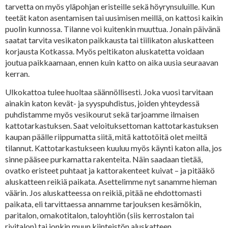
tarvetta on myös yläpohjan eristeille sekä höyrynsuluille. Kun
teetät katon asentamisen tai uusimisen meillä, on kattosi kaikin
puolin kunnossa. Tilanne voi kuitenkin muuttua. Jonain päivänä
saatat tarvita vesikaton paikkausta tai tiilikaton aluskatteen
korjausta Kotkassa. Myös peltikaton aluskatetta voidaan
joutua paikkaamaan, ennen kuin katto on aika uusia seuraavan
kerran.
Ulkokattoa tulee huoltaa säännöllisesti. Joka vuosi tarvitaan
ainakin katon kevät- ja syyspuhdistus, joiden yhteydessä
puhdistamme myös vesikourut sekä tarjoamme ilmaisen
kattotarkastuksen. Saat veloituksettoman kattotarkastuksen
kaupan päälle riippumatta siitä, mitä kattotöitä olet meiltä
tilannut. Kattotarkastukseen kuuluu myös käynti katon alla, jos
sinne pääsee purkamatta rakenteita. Näin saadaan tietää,
ovatko eristeet puhtaat ja kattorakenteet kuivat – ja pitääkö
aluskatteen reikiä paikata. Asettelimme nyt sanamme hieman
väärin. Jos aluskatteessa on reikiä, pitää ne ehdottomasti
paikata, eli tarvittaessa annamme tarjouksen kesämökin,
paritalon, omakotitalon, taloyhtiön (siis kerrostalon tai
rivitalon) tai jonkin muun kiinteistön aluskatteen