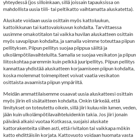
yhteydessä (jos silloinkaan, sillä joissain tapauksissa on
mahdollista uusia tiili- tai peltikatto vaihtamatta aluskatetta).
Aluskate voidaan uusia osittain myös kattoluukun,
kattoikkunan tai kattovalokuvun kohdalta. Tarvittaessa
uusimme omakotitalon tai vaikka huvilan aluskatteen osittain
myös savupiipun kohdalta, ja samalla voimme toteuttaa piipun
pellityksen. Piipun pellitys suojaa piippua säiltä ja
ulkolämpötilavaihteluilta. Samalla se suojaa vesikaton ja piipun
liitoskohtaa paremmin kuin pelkkä juuripellitys. Piipun pellitys
kannattaa yhdistää aluskatteen korjaamiseen piipun kohdalta,
koska molemmat toimenpiteet voivat vaatia vesikaton
osittaista avaamista piipun ympäriltä.
Meidän ammattilaisemme osaavat uusia aluskatteesi osittain
myös jiirin eli sisätaitteen kohdalta. Onkin tärkeää, että
limitykset on toteutettu oikein, sillä jiiri kuluu niin lumen, veden,
jään kuin ulkolämpötilavaihteluidenkin takia. Jos jiiri jonain
päivänä alkaisi vuotaa Kotkassa, suojaisi aluskate
kattorakenteita siihen asti, että rivitalon tai vaikkapa mökin
katto ehdittäisiin korjata. Kattovuoto voidaan huomata vasta