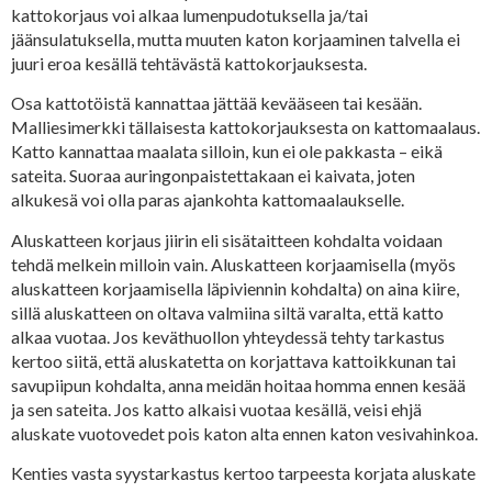
kattokorjaus voi alkaa lumenpudotuksella ja/tai
jäänsulatuksella, mutta muuten katon korjaaminen talvella ei
juuri eroa kesällä tehtävästä kattokorjauksesta.
Osa kattotöistä kannattaa jättää kevääseen tai kesään.
Malliesimerkki tällaisesta kattokorjauksesta on kattomaalaus.
Katto kannattaa maalata silloin, kun ei ole pakkasta – eikä
sateita. Suoraa auringonpaistettakaan ei kaivata, joten
alkukesä voi olla paras ajankohta kattomaalaukselle.
Aluskatteen korjaus jiirin eli sisätaitteen kohdalta voidaan
tehdä melkein milloin vain. Aluskatteen korjaamisella (myös
aluskatteen korjaamisella läpiviennin kohdalta) on aina kiire,
sillä aluskatteen on oltava valmiina siltä varalta, että katto
alkaa vuotaa. Jos keväthuollon yhteydessä tehty tarkastus
kertoo siitä, että aluskatetta on korjattava kattoikkunan tai
savupiipun kohdalta, anna meidän hoitaa homma ennen kesää
ja sen sateita. Jos katto alkaisi vuotaa kesällä, veisi ehjä
aluskate vuotovedet pois katon alta ennen katon vesivahinkoa.
Kenties vasta syystarkastus kertoo tarpeesta korjata aluskate