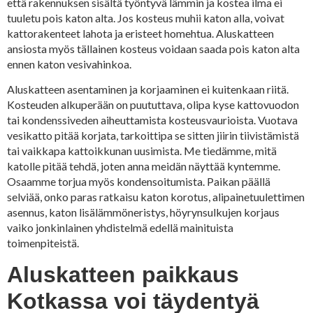
että rakennuksen sisältä työntyvä lämmin ja kostea ilma ei
tuuletu pois katon alta. Jos kosteus muhii katon alla, voivat
kattorakenteet lahota ja eristeet homehtua. Aluskatteen
ansiosta myös tällainen kosteus voidaan saada pois katon alta
ennen katon vesivahinkoa.
Aluskatteen asentaminen ja korjaaminen ei kuitenkaan riitä.
Kosteuden alkuperään on puututtava, olipa kyse kattovuodon
tai kondenssiveden aiheuttamista kosteusvaurioista. Vuotava
vesikatto pitää korjata, tarkoittipa se sitten jiirin tiivistämistä
tai vaikkapa kattoikkunan uusimista. Me tiedämme, mitä
katolle pitää tehdä, joten anna meidän näyttää kyntemme.
Osaamme torjua myös kondensoitumista. Paikan päällä
selviää, onko paras ratkaisu katon korotus, alipainetuulettimen
asennus, katon lisälämmöneristys, höyrynsulkujen korjaus
vaiko jonkinlainen yhdistelmä edellä mainituista
toimenpiteistä.
Aluskatteen paikkaus
Kotkassa voi täydentyä