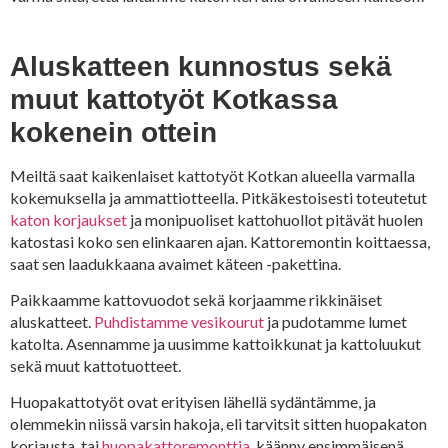
Aluskatteen kunnostus sekä
muut kattotyöt Kotkassa
kokenein ottein
Meiltä saat kaikenlaiset kattotyöt Kotkan alueella varmalla
kokemuksella ja ammattiotteella. Pitkäkestoisesti toteutetut
katon korjaukset
ja monipuoliset kattohuollot pitävät huolen
katostasi koko sen elinkaaren ajan. Kattoremontin koittaessa,
saat sen laadukkaana avaimet käteen -pakettina.
Paikkaamme kattovuodot sekä korjaamme rikkinäiset
aluskatteet.
Puhdistamme vesikourut
ja pudotamme lumet
katolta. Asennamme ja uusimme kattoikkunat ja kattoluukut
sekä muut kattotuotteet.
Huopakattotyöt ovat erityisen lähellä sydäntämme, ja
olemmekin niissä varsin hakoja, eli tarvitsit sitten huopakaton
korjausta, tai
huopakattoremonttia
, käänny ensimmäisenä