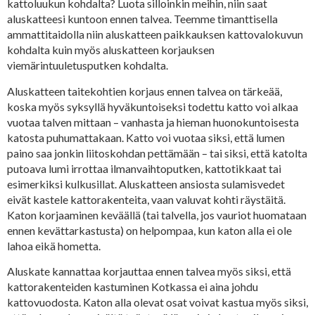
kattoluukun kohdalta? Luota silloinkin meihin, niin saat
aluskatteesi kuntoon ennen talvea. Teemme timanttisella
ammattitaidolla niin aluskatteen paikkauksen kattovalokuvun
kohdalta kuin myös aluskatteen korjauksen
viemärintuuletusputken kohdalta.
Aluskatteen taitekohtien korjaus ennen talvea on tärkeää,
koska myös syksyllä hyväkuntoiseksi todettu katto voi alkaa
vuotaa talven mittaan – vanhasta ja hieman huonokuntoisesta
katosta puhumattakaan. Katto voi vuotaa siksi, että lumen
paino saa jonkin liitoskohdan pettämään – tai siksi, että katolta
putoava lumi irrottaa ilmanvaihtoputken, kattotikkaat tai
esimerkiksi kulkusillat. Aluskatteen ansiosta sulamisvedet
eivät kastele kattorakenteita, vaan valuvat kohti räystäitä.
Katon korjaaminen keväällä (tai talvella, jos vauriot huomataan
ennen kevättarkastusta) on helpompaa, kun katon alla ei ole
lahoa eikä hometta.
Aluskate kannattaa korjauttaa ennen talvea myös siksi, että
kattorakenteiden kastuminen Kotkassa ei aina johdu
kattovuodosta. Katon alla olevat osat voivat kastua myös siksi,