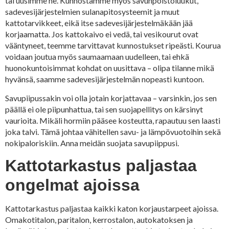
tai uusimme ne. Kunnostamme myös savunpoistoluukut,
sadevesijärjestelmien sulanapitosysteemit ja muut
kattotarvikkeet, eikä itse sadevesijärjestelmäkään jää
korjaamatta. Jos kattokaivo ei vedä, tai vesikourut ovat
vääntyneet, teemme tarvittavat kunnostukset ripeästi. Kourua
voidaan joutua myös saumaamaan uudelleen, tai ehkä
huonokuntoisimmat kohdat on uusittava – olipa tilanne mikä
hyvänsä, saamme sadevesijärjestelmän nopeasti kuntoon.
Savupiipussakin voi olla jotain korjattavaa – varsinkin, jos sen
päällä ei ole piipunhattua, tai sen suojapellitys on kärsinyt
vaurioita. Mikäli hormiin pääsee kosteutta, rapautuu sen laasti
joka talvi. Tämä johtaa vähitellen savu- ja lämpövuotoihin sekä
nokipaloriskiin. Anna meidän suojata savupiippusi.
Kattotarkastus paljastaa
ongelmat ajoissa
Kattotarkastus paljastaa kaikki katon korjaustarpeet ajoissa.
Omakotitalon, paritalon, kerrostalon, autokatoksen ja