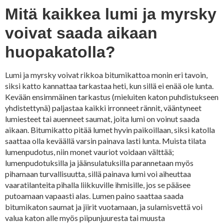
Mitä kaikkea lumi ja myrsky
voivat saada aikaan
huopakatolla?
Lumi ja myrsky voivat rikkoa bitumikattoa monin eri tavoin,
siksi katto kannattaa tarkastaa heti, kun sillä ei enää ole lunta.
Kevään ensimmäinen tarkastus (mieluiten katon puhdistukseen
yhdistettynä) paljastaa kaikki irronneet rännit, vääntyneet
lumiesteet tai auenneet saumat, joita lumi on voinut saada
aikaan. Bitumikatto pitää lumet hyvin paikoillaan, siksi katolla
saattaa olla keväällä varsin painava lasti lunta. Muista tilata
lumenpudotus, niin monet vauriot voidaan välttää;
lumenpudotuksilla ja jäänsulatuksilla parannetaan myös
pihamaan turvallisuutta, sillä painava lumi voi aiheuttaa
vaaratilanteita pihalla liikkuville ihmisille, jos se pääsee
putoamaan vapaasti alas. Lumen paino saattaa saada
bitumikaton saumat ja jiirit vuotamaan, ja sulamisvettä voi
valua katon alle myös piipunjuuresta tai muusta