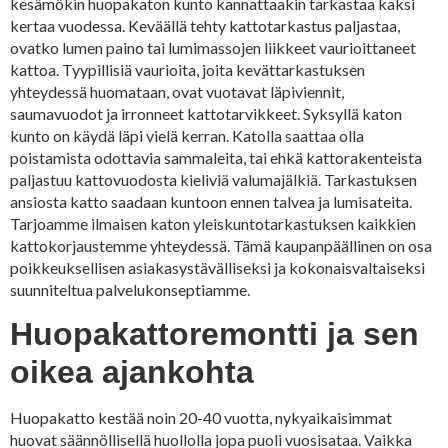
kesämökin huopakaton kunto kannattaakin tarkastaa kaksi
kertaa vuodessa. Keväällä tehty kattotarkastus paljastaa,
ovatko lumen paino tai lumimassojen liikkeet vaurioittaneet
kattoa. Tyypillisiä vaurioita, joita kevättarkastuksen
yhteydessä huomataan, ovat vuotavat läpiviennit,
saumavuodot ja irronneet kattotarvikkeet. Syksyllä katon
kunto on käydä läpi vielä kerran. Katolla saattaa olla
poistamista odottavia sammaleita, tai ehkä kattorakenteista
paljastuu kattovuodosta kieliviä valumajälkiä. Tarkastuksen
ansiosta katto saadaan kuntoon ennen talvea ja lumisateita.
Tarjoamme ilmaisen katon yleiskuntotarkastuksen kaikkien
kattokorjaustemme yhteydessä. Tämä kaupanpäällinen on osa
poikkeuksellisen asiakasystävälliseksi ja kokonaisvaltaiseksi
suunniteltua palvelukonseptiamme.
Huopakattoremontti ja sen
oikea ajankohta
Huopakatto kestää noin 20-40 vuotta, nykyaikaisimmat
huovat säännöllisellä huollolla jopa puoli vuosisataa. Vaikka