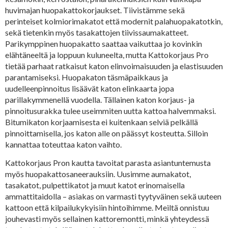
huvimajan huopakattokorjaukset. Tiivistämme sekä
perinteiset kolmiorimakatot että modernit palahuopakatotkin,
sekä tietenkin myös tasakattojen tiivissaumakatteet.
Parikymppinen huopakatto saattaa vaikuttaa jo kovinkin
elähtäneeltä ja loppuun kuluneelta, mutta Kattokorjaus Pro
tietää parhaat ratkaisut katon elinvoimaisuuden ja elastisuuden
parantamiseksi. Huopakaton täsmäpaikkaus ja
uudelleenpinnoitus lisäävät katon elinkaarta jopa
parillakymmenellä vuodella. Tällainen katon korjaus- ja
pinnoitusurakka tulee useimmiten uutta kattoa halvemmaksi.
Bitumikaton korjaamisesta ei kuitenkaan selviä pelkällä
pinnoittamisella, jos katon alle on päässyt kosteutta. Silloin
kannattaa toteuttaa katon vaihto.
Kattokorjaus Pron kautta tavoitat parasta asiantuntemusta
myös huopakattosaneerauksiin. Uusimme aumakatot,
tasakatot, pulpettikatot ja muut katot erinomaisella
ammattitaidolla – asiakas on varmasti tyytyväinen sekä uuteen
kattoon että kilpailukykyisiin hintoihimme. Meiltä onnistuu
jouhevasti myös sellainen kattoremontti, minkä yhteydessä