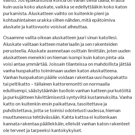
kuin uusia koko aluskate, vaikka se edellyttääkin koko katon
purkamista. Aluskatteen vaihto on kuitenkin pieni ja
kohtuuhintainen urakka siihen nähden, mitä epätoimiva
aluskate ja kattovuoto voisivat aiheuttaa.
Osaamme valita oikean aluskatteen juuri sinun katollesi.
Aluskate valitaan katteen materiaalin ja sen rakenteiden
perusteella. Aluskate asennetaan osittain limittäin, joten uuden
aluskatteen menekki on hieman isompi kuin katon pinta-ala
voisi antaa ymmärtää. Joissain tilanteissa on mahdollista jättää
vanha huopakatto toimimaan uuden katon aluskatteena.
Vanhan huopakaton päälle voidaan rakentaa uusi huopakatto
tai peltikatto – tällainen kattoremontti on normaalia
edullisempi, säästytäänhän tuolloin vanhan katteen purkutöiltä
ja purkujätteen hävittämisestä syntyviltä kustannuksilta. Vanha
katto on kuitenkin ensin paikattava, tasoitettava ja
puhdistettava, jotta se toimisi odotetusti uudessa, hieman
muuttuneessa tehtävässään. Kahta kattoa ei kuitenkaan
kannata rakentaa päällekkäin, elleivät vanhan katon rakenteet
ole terveet ja tarpeeksi kantokykyiset.