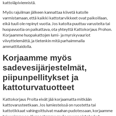
kattoläpiviennistä.
Myös rajuilman jälkeen kannattaa kiivetä katolle
varmistamaan, että kaikki kattotarvikkeet ovat paikoillaan,
eikä tuuli ole repinyt vuotia. Jos katolta puuttuu varusteita tai
huopavuotia on paikattava, ota yhteyttä Kattokorjaus Prohon.
Korjaamme huopakattojen lumi- ja myrskyvauriot
viivyttelemättä, ja tietenkin mitä parhaimmalla
ammattitaidolla.
Korjaamme myös
sadevesijärjestelmät,
piipunpellitykset ja
kattoturvatuotteet
Kattokorjaus Prolta eivät jää korjaamatta mitkään
kattovarusteetkaan. Jos lumiesteissä on ruostetta tai
kattotikkaat vahingoittuivat maahan pudotessaan, korjaamme