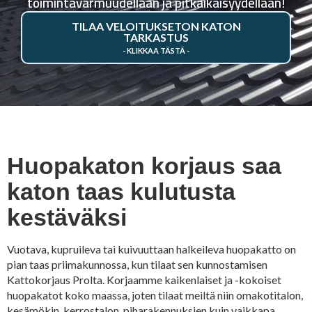
toimintavarmuudellaan ja pitkäikäisyydellään!
TILAA VELOITUKSETON KATON
TARKASTUS
Huopakaton korjaus saa
katon taas kulutusta
kestäväksi
Vuotava, kupruileva tai kuivuuttaan halkeileva huopakatto on
pian taas priimakunnossa, kun tilaat sen kunnostamisen
Kattokorjaus Prolta. Korjaamme kaikenlaiset ja -kokoiset
huopakatot koko maassa, joten tilaat meiltä niin omakotitalon,
kesämökin, kerrostalon, piharakennuksien kuin vaikkapa