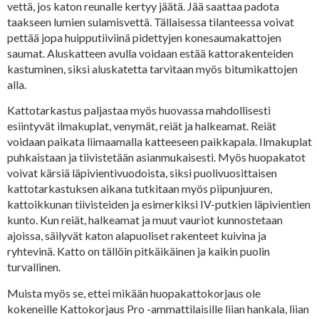
vettä, jos katon reunalle kertyy jäätä. Jää saattaa padota
taakseen lumien sulamisvettä. Tällaisessa tilanteessa voivat
pettää jopa huipputiiviinä pidettyjen konesaumakattojen
saumat. Aluskatteen avulla voidaan estää kattorakenteiden
kastuminen, siksi aluskatetta tarvitaan myös bitumikattojen
alla.
Kattotarkastus paljastaa myös huovassa mahdollisesti
esiintyvät ilmakuplat, venymät, reiät ja halkeamat. Reiät
voidaan paikata liimaamalla katteeseen paikkapala. Ilmakuplat
puhkaistaan ja tiivistetään asianmukaisesti. Myös huopakatot
voivat kärsiä läpivientivuodoista, siksi puolivuosittaisen
kattotarkastuksen aikana tutkitaan myös piipunjuuren,
kattoikkunan tiivisteiden ja esimerkiksi IV-putkien läpivientien
kunto. Kun reiät, halkeamat ja muut vauriot kunnostetaan
ajoissa, säilyvät katon alapuoliset rakenteet kuivina ja
ryhtevinä. Katto on tällöin pitkäikäinen ja kaikin puolin
turvallinen.
Muista myös se, ettei mikään huopakattokorjaus ole
kokeneille Kattokorjaus Pro -ammattilaisille liian hankala, liian