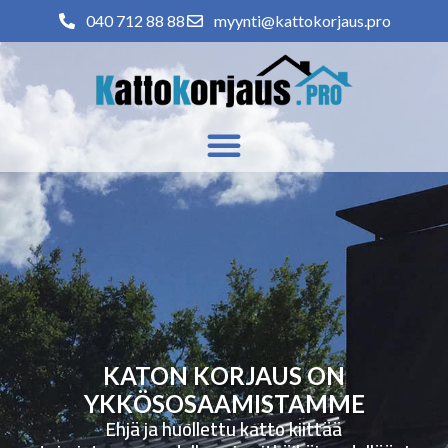
040 712 88 88
myynti@kattokorjaus.pro
KATON KORJAUS ON
YKKÖSOSAAMISTAMME
Ehjä ja huollettu katto kiittää