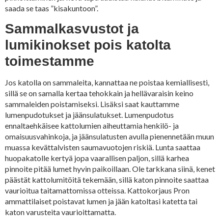
saada se taas ”kisakuntoon”.
Sammalkasvustot ja
lumikinokset pois katolta
toimestamme
Jos katolla on sammaleita, kannattaa ne poistaa kemiallisesti,
sillä se on samalla kertaa tehokkain ja hellävaraisin keino
sammaleiden poistamiseksi. Lisäksi saat kauttamme
lumenpudotukset ja jäänsulatukset. Lumenpudotus
ennaltaehkäisee kattolumien aiheuttamia henkilö- ja
omaisuusvahinkoja, ja jäänsulatusten avulla pienennetään muun
muassa kevättalvisten saumavuotojen riskiä. Lunta saattaa
huopakatolle kertyä jopa vaarallisen paljon, sillä karhea
pinnoite pitää lumet hyvin paikoillaan. Ole tarkkana siinä, kenet
päästät kattolumitöitä tekemään, sillä katon pinnoite saattaa
vaurioitua taitamattomissa otteissa. Kattokorjaus Pron
ammattilaiset poistavat lumen ja jään katoltasi katetta tai
katon varusteita vaurioittamatta.