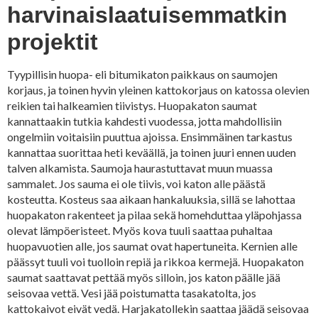
harvinaislaatuisemmatkin
projektit
Tyypillisin huopa- eli bitumikaton paikkaus on saumojen
korjaus, ja toinen hyvin yleinen kattokorjaus on katossa olevien
reikien tai halkeamien tiivistys. Huopakaton saumat
kannattaakin tutkia kahdesti vuodessa, jotta mahdollisiin
ongelmiin voitaisiin puuttua ajoissa. Ensimmäinen tarkastus
kannattaa suorittaa heti keväällä, ja toinen juuri ennen uuden
talven alkamista. Saumoja haurastuttavat muun muassa
sammalet. Jos sauma ei ole tiivis, voi katon alle päästä
kosteutta. Kosteus saa aikaan hankaluuksia, sillä se lahottaa
huopakaton rakenteet ja pilaa sekä homehduttaa yläpohjassa
olevat lämpöeristeet. Myös kova tuuli saattaa puhaltaa
huopavuotien alle, jos saumat ovat hapertuneita. Kernien alle
päässyt tuuli voi tuolloin repiä ja rikkoa kermejä. Huopakaton
saumat saattavat pettää myös silloin, jos katon päälle jää
seisovaa vettä. Vesi jää poistumatta tasakatolta, jos
kattokaivot eivät vedä. Harjakatollekin saattaa jäädä seisovaa