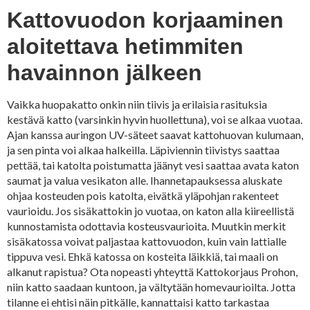
Kattovuodon korjaaminen
aloitettava hetimmiten
havainnon jälkeen
Vaikka huopakatto onkin niin tiivis ja erilaisia rasituksia
kestävä katto (varsinkin hyvin huollettuna), voi se alkaa vuotaa.
Ajan kanssa auringon UV-säteet saavat kattohuovan kulumaan,
ja sen pinta voi alkaa halkeilla. Läpiviennin tiivistys saattaa
pettää, tai katolta poistumatta jäänyt vesi saattaa avata katon
saumat ja valua vesikaton alle. Ihannetapauksessa aluskate
ohjaa kosteuden pois katolta, eivätkä yläpohjan rakenteet
vaurioidu. Jos sisäkattokin jo vuotaa, on katon alla kiireellistä
kunnostamista odottavia kosteusvaurioita. Muutkin merkit
sisäkatossa voivat paljastaa kattovuodon, kuin vain lattialle
tippuva vesi. Ehkä katossa on kosteita läikkiä, tai maali on
alkanut rapistua? Ota nopeasti yhteyttä Kattokorjaus Prohon,
niin katto saadaan kuntoon, ja vältytään homevaurioilta. Jotta
tilanne ei ehtisi näin pitkälle, kannattaisi katto tarkastaa