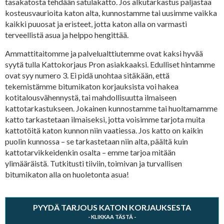
tasakatosta tehdään satulakatto. Jos alkutarkastus paljastaa
kosteusvaurioita katon alta, kunnostamme tai uusimme vaikka
kaikki puuosat ja eristeet, jotta katon alla on varmasti
terveellistä asua ja helppo hengittää.
Ammattitaitomme ja palvelualttiutemme ovat kaksi hyvää
syytä tulla Kattokorjaus Pron asiakkaaksi. Edulliset hintamme
ovat syy numero 3. Ei pidä unohtaa sitäkään, että
tekemistämme bitumikaton korjauksista voi hakea
kotitalousvähennystä, tai mahdollisuutta ilmaiseen
kattotarkastukseen. Jokainen kunnostamme tai huoltamamme
katto tarkastetaan ilmaiseksi, jotta voisimme tarjota muita
kattotöitä katon kunnon niin vaatiessa. Jos katto on kaikin
puolin kunnossa – se tarkastetaan niin alta, päältä kuin
kattotarvikkeidenkin osalta – emme tarjoa mitään
ylimääräistä. Tutkitusti tiiviin, toimivan ja turvallisen
bitumikaton alla on huoletonta asua!
PYYDÄ TARJOUS KATON KORJAUKSESTA