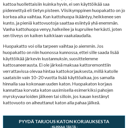
kattoa huollettaisiin kuinka hyvin, ei sen käyttöikää saa
pidennettyä eli tietyn pisteen. Viisikymppinen huopakatto on jo
korkea aika vaihtaa. Kun kattohuopa ikääntyy, heikkenee sen
kunto, ja pieniä kattovuotoja saattaa esiintyä yhä enemmän.
Vanha kattohuopa venyy, halkeilee ja kupruilee herkästi, joten
sen tiiveys on kaiken kaikkiaan vaakalaudalla.
Huopakatto voi olla tarpeen vaihtaa jo aiemmin. Jos
huopakatto on niin huonossa kunnossa, ettei sille saada lisää
käyttöikää järkevin kustannuksin, suosittelemme
kattosaneerausta. Ei ole järkeä maksaa kattoremonttiin
verrattavissa olevaa hintaa kattokorjauksesta, millä katolle
saataisiin vain 10–20 vuotta lisää käyttöaikaa, jos samalla
hinnalla saa kokonaan uuden katon. Huopakaton korjaus
kannattaa korvata katon uusimisella esimerkiksi pahojen
myrskyvaurioiden jälkeen tai silloin, jos kauan kestänyt
kattovuoto on aiheuttanut katon alla pahaa jälkeä.
PYYDÄ TARJOUS KATON KORJAUKSESTA