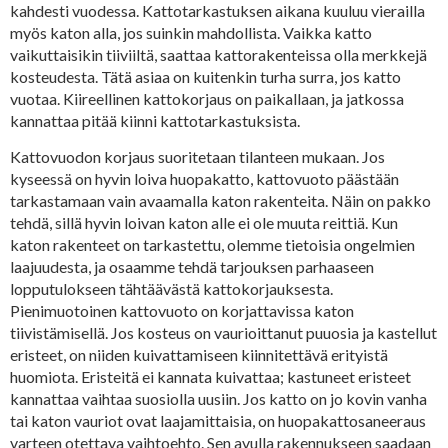
kahdesti vuodessa. Kattotarkastuksen aikana kuuluu vierailla
myös katon alla, jos suinkin mahdollista. Vaikka katto
vaikuttaisikin tiiviiltä, saattaa kattorakenteissa olla merkkejä
kosteudesta. Tätä asiaa on kuitenkin turha surra, jos katto
vuotaa. Kiireellinen kattokorjaus on paikallaan, ja jatkossa
kannattaa pitää kiinni kattotarkastuksista.
Kattovuodon korjaus suoritetaan tilanteen mukaan. Jos
kyseessä on hyvin loiva huopakatto, kattovuoto päästään
tarkastamaan vain avaamalla katon rakenteita. Näin on pakko
tehdä, sillä hyvin loivan katon alle ei ole muuta reittiä. Kun
katon rakenteet on tarkastettu, olemme tietoisia ongelmien
laajuudesta, ja osaamme tehdä tarjouksen parhaaseen
lopputulokseen tähtäävästä kattokorjauksesta.
Pienimuotoinen kattovuoto on korjattavissa katon
tiivistämisellä. Jos kosteus on vaurioittanut puuosia ja kastellut
eristeet, on niiden kuivattamiseen kiinnitettävä erityistä
huomiota. Eristeitä ei kannata kuivattaa; kastuneet eristeet
kannattaa vaihtaa suosiolla uusiin. Jos katto on jo kovin vanha
tai katon vauriot ovat laajamittaisia, on huopakattosaneeraus
varteen otettava vaihtoehto. Sen avulla rakennukseen saadaan