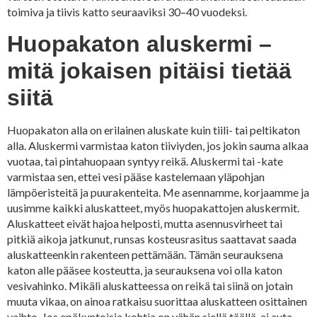
toimiva ja tiivis katto seuraaviksi 30–40 vuodeksi.
Huopakaton aluskermi –
mitä jokaisen pitäisi tietää
siitä
Huopakaton alla on erilainen aluskate kuin tiili- tai peltikaton
alla. Aluskermi varmistaa katon tiiviyden, jos jokin sauma alkaa
vuotaa, tai pintahuopaan syntyy reikä. Aluskermi tai -kate
varmistaa sen, ettei vesi pääse kastelemaan yläpohjan
lämpöeristeitä ja puurakenteita. Me asennamme, korjaamme ja
uusimme kaikki aluskatteet, myös huopakattojen aluskermit.
Aluskatteet eivät hajoa helposti, mutta asennusvirheet tai
pitkiä aikoja jatkunut, runsas kosteusrasitus saattavat saada
aluskatteenkin rakenteen pettämään. Tämän seurauksena
katon alle pääsee kosteutta, ja seurauksena voi olla katon
vesivahinko. Mikäli aluskatteessa on reikä tai siinä on jotain
muuta vikaa, on ainoa ratkaisu suorittaa aluskatteen osittainen
vaihto. Jos epäkuntoisia kohtia on vähän siellä täällä, ei auta