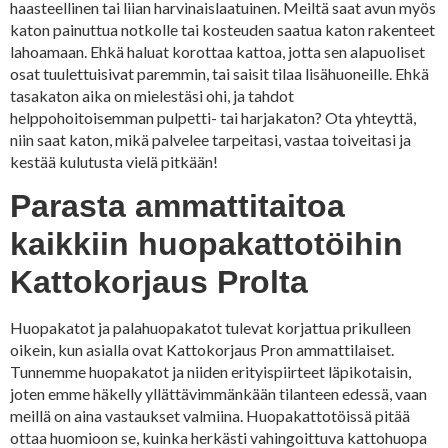
haasteellinen tai liian harvinaislaatuinen. Meiltä saat avun myös
katon painuttua notkolle tai kosteuden saatua katon rakenteet
lahoamaan. Ehkä haluat korottaa kattoa, jotta sen alapuoliset
osat tuulettuisivat paremmin, tai saisit tilaa lisähuoneille. Ehkä
tasakaton aika on mielestäsi ohi, ja tahdot
helppohoitoisemman pulpetti- tai harjakaton? Ota yhteyttä,
niin saat katon, mikä palvelee tarpeitasi, vastaa toiveitasi ja
kestää kulutusta vielä pitkään!
Parasta ammattitaitoa
kaikkiin huopakattotöihin
Kattokorjaus Prolta
Huopakatot ja palahuopakatot tulevat korjattua prikulleen
oikein, kun asialla ovat Kattokorjaus Pron ammattilaiset.
Tunnemme huopakatot ja niiden erityispiirteet läpikotaisin,
joten emme häkelly yllättävimmänkään tilanteen edessä, vaan
meillä on aina vastaukset valmiina. Huopakattotöissä pitää
ottaa huomioon se, kuinka herkästi vahingoittuva kattohuopa