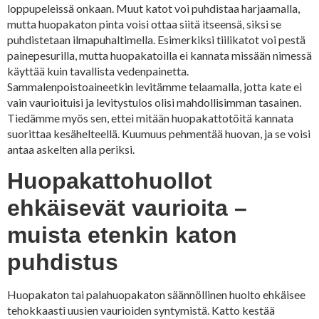
loppupeleissä onkaan. Muut katot voi puhdistaa harjaamalla,
mutta huopakaton pinta voisi ottaa siitä itseensä, siksi se
puhdistetaan ilmapuhaltimella. Esimerkiksi tiilikatot voi pestä
painepesurilla, mutta huopakatoilla ei kannata missään nimessä
käyttää kuin tavallista vedenpainetta.
Sammalenpoistoaineetkin levitämme telaamalla, jotta kate ei
vain vaurioituisi ja levitystulos olisi mahdollisimman tasainen.
Tiedämme myös sen, ettei mitään huopakattotöitä kannata
suorittaa kesähelteellä. Kuumuus pehmentää huovan, ja se voisi
antaa askelten alla periksi.
Huopakattohuollot
ehkäisevät vaurioita –
muista etenkin katon
puhdistus
Huopakaton tai palahuopakaton säännöllinen huolto ehkäisee
tehokkaasti uusien vaurioiden syntymistä. Katto kestää