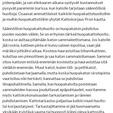
pidempään, ja sen elinkaaren aikana syntyvät kustannukset
pysyvät paremmin kurissa, kun katolle tarjotaan säännöllisiä
huoltoja. Osaavat ammattilaiset kaikkiin huopakattohuoltoihin
ja muihin huopakattotöihin yhytät Kattokorjaus Pron kautta.
Säännöllisin huopakattohuolto on huopakaton puhdistus
puolen vuoden välein. Se on erityisen tärkeä huopakattohuolto,
koska se auttaa pitämään katon sammaleettomana. Jos katolle
jää roskia, katteen pinta ei kuivu sateen loputtua, vaan jää
märäksi pitkäksi aikaa. Kosteus haurastuttaa bitumikatteen,
kuluttaa sen pinnoitteen ja saa katon sammaloitumaan. Sammal
sitoo kattoon entistä enemmän kosteutta ja haurastuttaa sitä
vieläkin enemmän. Muut katot, kuten tiili- ja peltikatot,
puhdistetaan harjaamalla, mutta koska huopakaton sirotepinta
vaurioituu niin herkästi, kannattaa se puhdistaa
ilmapuhaltimella. Samalla, kun huopakatolta poistetaan
sammaleiden kasvua jouduttavat epäpuhtaudet, suoritamme
myös kattokokonaisuuden tarkastamisen ja rännien
puhdistamisen. Kattotarkastus paljastaa kaikki muut huolto-
tai korjaustarpeet. Tarkastajiltamme ei jää huomaamatta
yksikään irvistävä sauma tai huonosti kiinni oleva kattosilta.