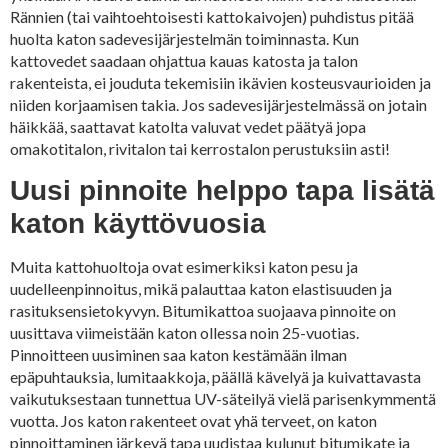
Rännien (tai vaihtoehtoisesti kattokaivojen) puhdistus pitää
huolta katon sadevesijärjestelmän toiminnasta. Kun
kattovedet saadaan ohjattua kauas katosta ja talon
rakenteista, ei jouduta tekemisiin ikävien kosteusvaurioiden ja
niiden korjaamisen takia. Jos sadevesijärjestelmässä on jotain
häikkää, saattavat katolta valuvat vedet päätyä jopa
omakotitalon, rivitalon tai kerrostalon perustuksiin asti!
Uusi pinnoite helppo tapa lisätä
katon käyttövuosia
Muita kattohuoltoja ovat esimerkiksi katon pesu ja
uudelleenpinnoitus, mikä palauttaa katon elastisuuden ja
rasituksensietokyvyn. Bitumikattoa suojaava pinnoite on
uusittava viimeistään katon ollessa noin 25-vuotias.
Pinnoitteen uusiminen saa katon kestämään ilman
epäpuhtauksia, lumitaakkoja, päällä kävelyä ja kuivattavasta
vaikutuksestaan tunnettua UV-säteilyä vielä parisenkymmentä
vuotta. Jos katon rakenteet ovat yhä terveet, on katon
pinnoittaminen järkevä tapa uudistaa kulunut bitumikate ja