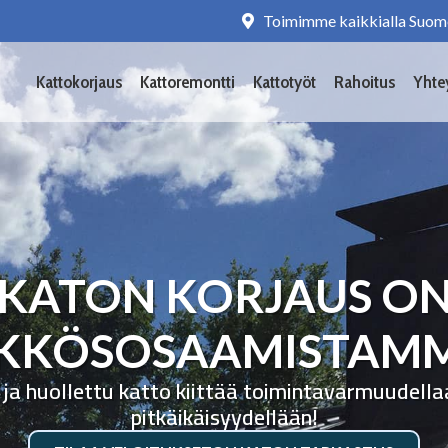
Toimimme kaikkialla Suom
Kattokorjaus
Kattoremontti
Kattotyöt
Rahoitus
Yhte
KATON KORJAUS O
KKÖSOSAAMISTAM
 ja huollettu katto kiittää toimintavarmuudella
pitkäikäisyydellään!