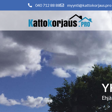
040 712 88 88
myynti@kattokorjaus.pro
Y
Ehjä