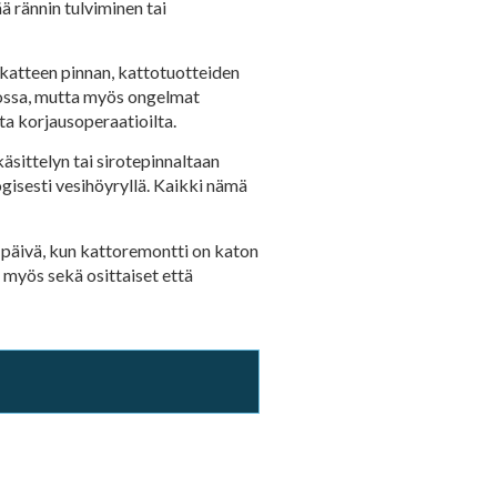
ä rännin tulviminen tai
 katteen pinnan, kattotuotteiden
nossa, mutta myös ongelmat
ta korjausoperaatioilta.
sittelyn tai sirotepinnaltaan
gisesti vesihöyryllä. Kaikki nämä
se päivä, kun kattoremontti on katon
myös sekä osittaiset että