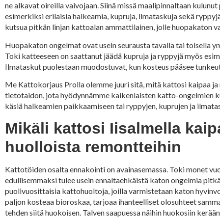
ne alkavat oireilla vaivojaan. Siinä missä maalipinnaltaan kulunut 
esimerkiksi erilaisia halkeamia, kupruja, ilmataskuja sekä ryppy
kutsua pitkän linjan kattoalan ammattilainen, jolle huopakaton vai
Huopakaton ongelmat ovat usein seurausta tavalla tai toisella y
Toki katteeseen on saattanut jäädä kupruja ja ryppyjä myös es
Ilmataskut puolestaan muodostuvat, kun kosteus pääsee tunkeutum
Me Kattokorjaus Prolla olemme juuri sitä, mitä kattosi kaipaa j
tietotaidon, jota hyödynnämme kaikenlaisten katto-ongelmien kunn
käsiä halkeamien paikkaamiseen tai ryppyjen, kuprujen ja ilmatas
Mikäli kattosi Iisalmella ka
huolloista remontteihin
Kattotöiden osalta ennakointi on avainasemassa. Toki monet vuod
edullisemmaksi tulee usein ennaltaehkäistä katon ongelmia pitkä
puolivuosittaisia kattohuoltoja, joilla varmistetaan katon hyvinv
paljon kosteaa bioroskaa, tarjoaa ihanteelliset olosuhteet samma
tehden siitä huokoisen. Talven saapuessa näihin huokosiin keräänt