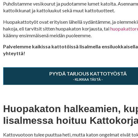
Puhdistamme vesikourut ja pudotamme lumet katolta. Asennam
kattoikkunat ja kattoluukut sekä muut kattotuotteet.
Huopakattotyöt ovat erityisen lähellä sydäntämme, ja olemmekin
hakoja, eli tarvitsit sitten huopakaton korjausta, tai
huopakattor
käänny ensimmäisenä meidän puoleemme.
Palvelemme kaikissa kattotöissä Iisalmella ensiluokkaisella
yhteyttä!
PYYDÄ TARJOUS KATTOTYÖSTÄ
Huopakaton halkeamien, kupr
Iisalmessa hoituu Kattokorja
Kattovuotoon tulee puuttua heti, mutta katon ongelmat eivät toki r