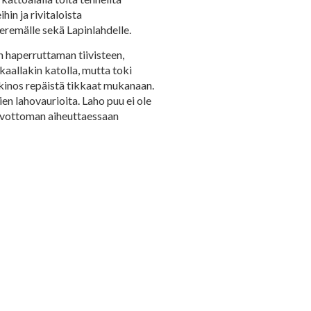
in ja rivitaloista
eremälle sekä Lapinlahdelle.
n haperruttaman tiivisteen,
kaallakin katolla, mutta toki
ikinos repäistä tikkaat mukanaan.
en lahovaurioita. Laho puu ei ole
lvottoman aiheuttaessaan