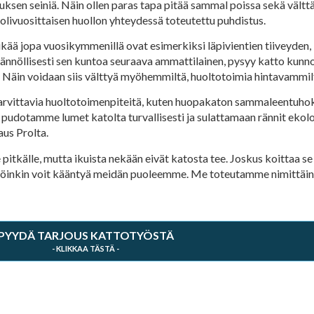
sen seiniä. Näin ollen paras tapa pitää sammal poissa sekä välttä
uolivuosittaisen huollon yhteydessä toteutettu puhdistus.
nikää jopa vuosikymmenillä ovat esimerkiksi läpivientien tiiveyden,
säännöllisesti sen kuntoa seuraava ammattilainen, pysyy katto kun
a. Näin voidaan siis välttyä myöhemmiltä, huoltotoimia hintavammil
 tarvittavia huoltotoimenpiteitä, kuten huopakaton sammaleentuhokä
 pudotamme lumet katolta turvallisesti ja sulattamaan rännit ekolo
aus Prolta.
ee pitkälle, mutta ikuista nekään eivät katosta tee. Joskus koittaa 
löinkin voit kääntyä meidän puoleemme. Me toteutamme nimittäin 
PYYDÄ TARJOUS KATTOTYÖSTÄ