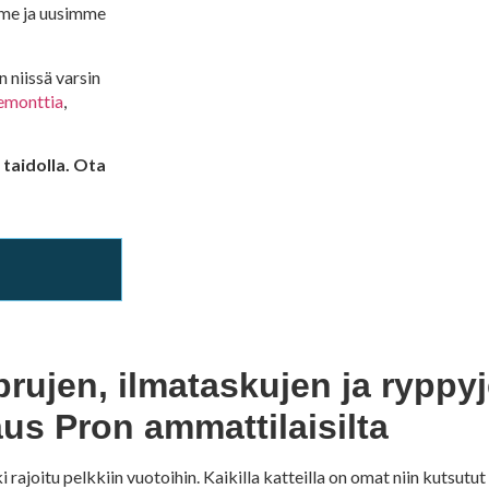
me ja uusimme
 niissä varsin
emonttia
,
 taidolla. Ota
ujen, ilmataskujen ja ryppyj
us Pron ammattilaisilta
ajoitu pelkkiin vuotoihin. Kaikilla katteilla on omat niin kutsutut 