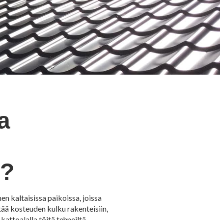
a
ä?
n kaltaisissa paikoissa, joissa
ttää kosteuden kulku rakenteisiin,
attoalalla töitä tehneiltä