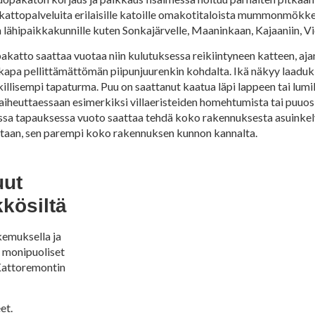
attopalveluita erilaisille katoille omakotitaloista mummonmökkeih
 lähipaikkakunnille kuten Sonkajärvelle, Maaninkaan, Kajaaniin, Vi
pakatto saattaa vuotaa niin kulutuksessa reikiintyneen katteen, aja
aikkapa pellittämättömän piipunjuurenkin kohdalta. Ikä näkyy laaduk
killisempi tapaturma. Puu on saattanut kaatua läpi lappeen tai lum
aiheuttaessaan esimerkiksi villaeristeiden homehtumista tai puuosi
assa tapauksessa vuoto saattaa tehdä koko rakennuksesta asuinke
utaan, sen parempi koko rakennuksen kunnon kannalta.
uut
kkösiltä
kemuksella ja
a monipuoliset
 Kattoremontin
et.