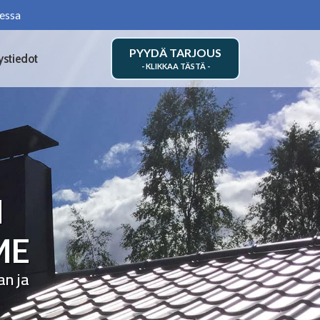
essa
PYYDÄ TARJOUS
ystiedot
N
ME
an ja