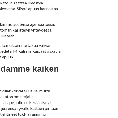
pakatolle saattaa ilmestyä
 olemassa. Siispä apuun kannattaa
t kimmoisuutensa ajan saatossa.
toman käsittelyn yhteydessä.
llistaen.
tkä kokemuksemme takaa vahvan
edetä. Mikäli siis kaipaat osaavia
ä apuun.
hoidamme kaiken
illat korvata uusilla, mutta
pakaton omistajalle
llä lape, jolle on kerääntynyt
 juurensa syvälle katteen pintaan
 ehtineet tukkia rännin, on