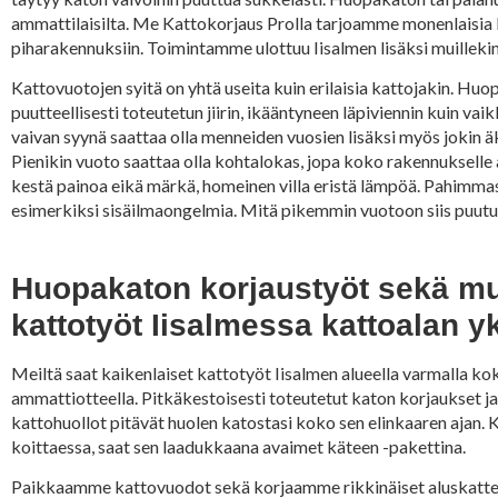
ammattilaisilta. Me Kattokorjaus Prolla tarjoamme monenlaisia k
piharakennuksiin. Toimintamme ulottuu Iisalmen lisäksi muillekin
Kattovuotojen syitä on yhtä useita kuin erilaisia kattojakin. Huo
puutteellisesti toteutetun jiirin, ikääntyneen läpiviennin kuin v
vaivan syynä saattaa olla menneiden vuosien lisäksi myös jokin ä
Pienikin vuoto saattaa olla kohtalokas, jopa koko rakennukselle 
kestä painoa eikä märkä, homeinen villa eristä lämpöä. Pahimm
esimerkiksi sisäilmaongelmia. Mitä pikemmin vuotoon siis puut
Huopakaton korjaustyöt sekä m
kattotyöt Iisalmessa kattoalan y
Meiltä saat kaikenlaiset kattotyöt Iisalmen alueella varmalla ko
ammattiotteella. Pitkäkestoisesti toteutetut katon korjaukset j
kattohuollot pitävät huolen katostasi koko sen elinkaaren ajan.
koittaessa, saat sen laadukkaana avaimet käteen -pakettina.
Paikkaamme kattovuodot sekä korjaamme rikkinäiset aluskatte