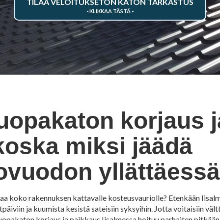
TILAA VELOITUKSETON KATON TARKASTUS
uopakaton korjaus j
 koska miksi jäädä
ovuodon yllättäess
staa koko rakennuksen kattavalle kosteusvauriolle? Etenkään Iisalme
päiviin ja kuumista kesistä sateisiin syksyihin. Jotta voitaisiin väl
opakaton korjaus ja paikkaus Iisalmessa hoituu parhaiten pitkään k