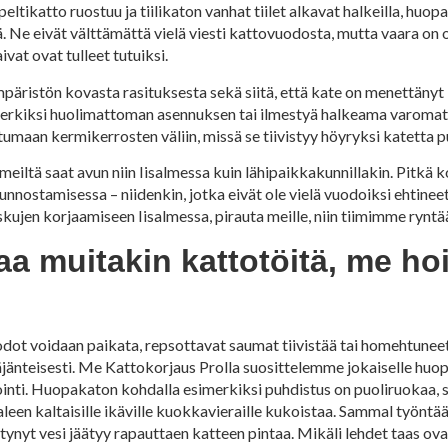
peltikatto ruostuu ja tiilikaton vanhat tiilet alkavat halkeilla, huo
jä. Ne eivät välttämättä vielä viesti kattovuodosta, mutta vaara on
vat ovat tulleet tutuiksi.
mpäristön kovasta rasituksesta sekä siitä, että kate on menettäny
imerkiksi huolimattoman asennuksen tai ilmestyä halkeama varomat
aan kermikerrosten väliin, missä se tiivistyy höyryksi katetta pu
a meiltä saat avun niin Iisalmessa kuin lähipaikkakunnillakin. Pi
ostamisessa – niidenkin, jotka eivät ole vielä vuodoiksi ehtineet 
kujen korjaamiseen Iisalmessa, pirauta meille, niin tiimimme ryntä
ipaa muitakin kattotöitä, me 
ot voidaan paikata, repsottavat saumat tiivistää tai homehtuneet v
jänteisesti. Me Kattokorjaus Prolla suosittelemme jokaiselle huo
ointi. Huopakaton kohdalla esimerkiksi puhdistus on puoliruokaa, si
leen kaltaisille ikäville kuokkavieraille kukoistaa. Sammal työntää
ynyt vesi jäätyy rapauttaen katteen pintaa. Mikäli lehdet taas ovat