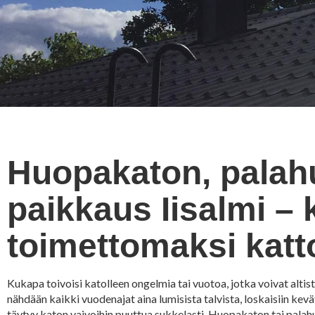
Huopakaton, palah
paikkaus Iisalmi –
toimettomaksi katt
Kukapa toivoisi katolleen ongelmia tai vuotoa, jotka voivat alti
nähdään kaikki vuodenajat aina lumisista talvista, loskaisiin kevät
täytyy katon vaivoihin puuttua sukkelasti. Huopakaton tai palahu