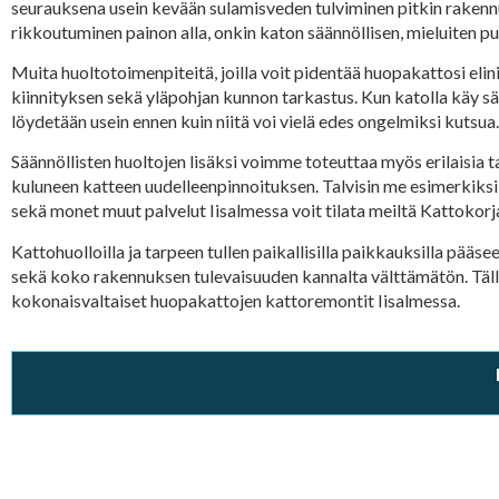
seurauksena usein kevään sulamisveden tulviminen pitkin rakennuk
rikkoutuminen painon alla, onkin katon säännöllisen, mieluiten p
Muita huoltotoimenpiteitä, joilla voit pidentää huopakattosi eli
kiinnityksen sekä yläpohjan kunnon tarkastus. Kun katolla käy 
löydetään usein ennen kuin niitä voi vielä edes ongelmiksi kutsu
Säännöllisten huoltojen lisäksi voimme toteuttaa myös erilaisia
kuluneen katteen uudelleenpinnoituksen. Talvisin me esimerkiksi
sekä monet muut palvelut Iisalmessa voit tilata meiltä Kattokorj
Kattohuolloilla ja tarpeen tullen paikallisilla paikkauksilla pääs
sekä koko rakennuksen tulevaisuuden kannalta välttämätön. Täl
kokonaisvaltaiset huopakattojen kattoremontit Iisalmessa.