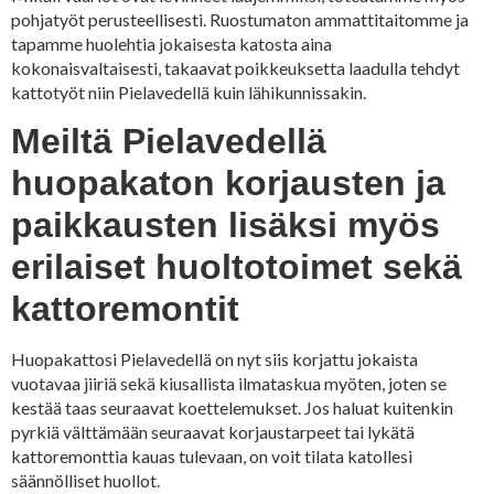
pohjatyöt perusteellisesti. Ruostumaton ammattitaitomme ja
tapamme huolehtia jokaisesta katosta aina
kokonaisvaltaisesti, takaavat poikkeuksetta laadulla tehdyt
kattotyöt niin Pielavedellä kuin lähikunnissakin.
Meiltä Pielavedellä
huopakaton korjausten ja
paikkausten lisäksi myös
erilaiset huoltotoimet sekä
kattoremontit
Huopakattosi Pielavedellä on nyt siis korjattu jokaista
vuotavaa jiiriä sekä kiusallista ilmataskua myöten, joten se
kestää taas seuraavat koettelemukset. Jos haluat kuitenkin
pyrkiä välttämään seuraavat korjaustarpeet tai lykätä
kattoremonttia kauas tulevaan, on voit tilata katollesi
säännölliset huollot.