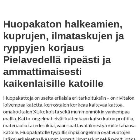
Huopakaton halkeamien,
kuprujen, ilmataskujen ja
ryppyjen korjaus
Pielavedellä ripeästi ja
ammattimaisesti
kaikenlaisille katoille
Huopakattoja on useita erilaisia eri tarkoituksiin – on rivitalon
loivempaa katetta, kerrostalon korkeaa kaltevaa kattoa,
omakotitalon XL-kokoista sekä mummonmökin vanhempaa
mallia. Katto-ongelmat eivät kuitenkaan katso katon profiilia,
materiaalia tai edes ikää, vaan saattavat ilmestyä mille tahansa
katolle. Huopakatolle tyypillisimpiä ongelmia ovat vuotojen
lisäksi erilaiset halkeamat, kuprut, ilmataskut sekä rypyt, jotka