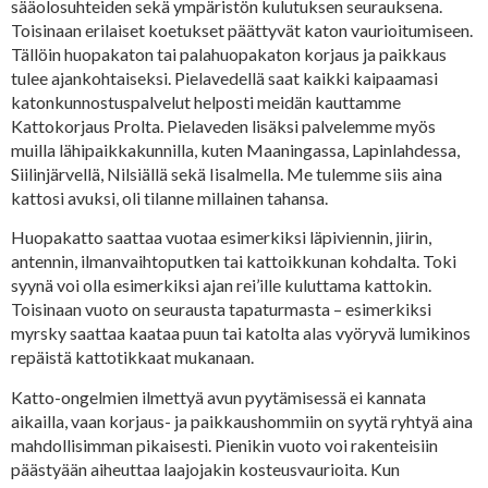
sääolosuhteiden sekä ympäristön kulutuksen seurauksena.
Toisinaan erilaiset koetukset päättyvät katon vaurioitumiseen.
Tällöin huopakaton tai palahuopakaton korjaus ja paikkaus
tulee ajankohtaiseksi. Pielavedellä saat kaikki kaipaamasi
katonkunnostuspalvelut helposti meidän kauttamme
Kattokorjaus Prolta. Pielaveden lisäksi palvelemme myös
muilla lähipaikkakunnilla, kuten Maaningassa, Lapinlahdessa,
Siilinjärvellä, Nilsiällä sekä Iisalmella. Me tulemme siis aina
kattosi avuksi, oli tilanne millainen tahansa.
Huopakatto saattaa vuotaa esimerkiksi läpiviennin, jiirin,
antennin, ilmanvaihtoputken tai kattoikkunan kohdalta. Toki
syynä voi olla esimerkiksi ajan rei’ille kuluttama kattokin.
Toisinaan vuoto on seurausta tapaturmasta – esimerkiksi
myrsky saattaa kaataa puun tai katolta alas vyöryvä lumikinos
repäistä kattotikkaat mukanaan.
Katto-ongelmien ilmettyä avun pyytämisessä ei kannata
aikailla, vaan korjaus- ja paikkaushommiin on syytä ryhtyä aina
mahdollisimman pikaisesti. Pienikin vuoto voi rakenteisiin
päästyään aiheuttaa laajojakin kosteusvaurioita. Kun