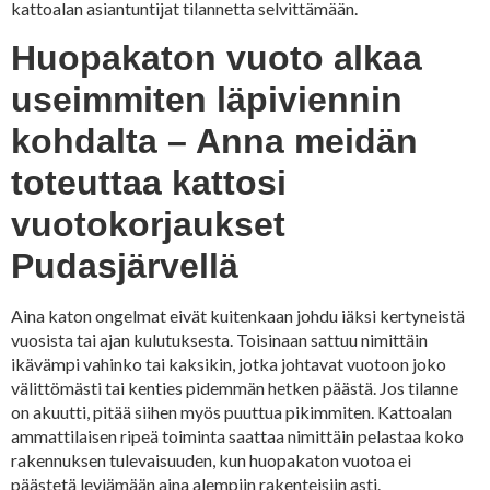
kattoalan asiantuntijat tilannetta selvittämään.
Huopakaton vuoto alkaa
useimmiten läpiviennin
kohdalta – Anna meidän
toteuttaa kattosi
vuotokorjaukset
Pudasjärvellä
Aina katon ongelmat eivät kuitenkaan johdu iäksi kertyneistä
vuosista tai ajan kulutuksesta. Toisinaan sattuu nimittäin
ikävämpi vahinko tai kaksikin, jotka johtavat vuotoon joko
välittömästi tai kenties pidemmän hetken päästä. Jos tilanne
on akuutti, pitää siihen myös puuttua pikimmiten. Kattoalan
ammattilaisen ripeä toiminta saattaa nimittäin pelastaa koko
rakennuksen tulevaisuuden, kun huopakaton vuotoa ei
päästetä leviämään aina alempiin rakenteisiin asti.