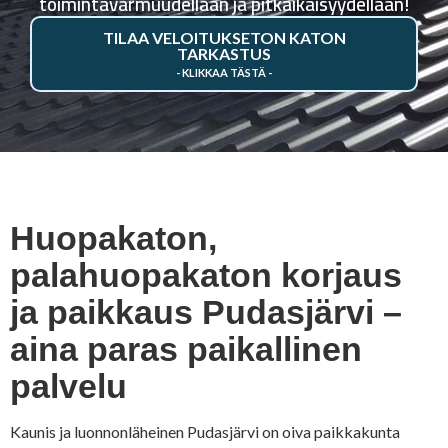
toimintavarmuudellaan ja pitkäikäisyydellään!
TILAA VELOITUKSETON KATON
TARKASTUS
Huopakaton,
palahuopakaton korjaus
ja paikkaus Pudasjärvi –
aina paras paikallinen
palvelu
Kaunis ja luonnonläheinen Pudasjärvi on oiva paikkakunta