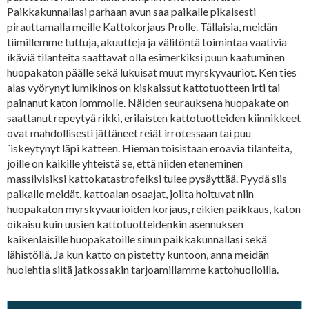
Paikkakunnallasi parhaan avun saa paikalle pikaisesti
pirauttamalla meille Kattokorjaus Prolle. Tällaisia, meidän
tiimillemme tuttuja, akuutteja ja välitöntä toimintaa vaativia
ikäviä tilanteita saattavat olla esimerkiksi puun kaatuminen
huopakaton päälle sekä lukuisat muut myrskyvauriot. Ken ties
alas vyörynyt lumikinos on kiskaissut kattotuotteen irti tai
painanut katon lommolle. Näiden seurauksena huopakate on
saattanut repeytyä rikki, erilaisten kattotuotteiden kiinnikkeet
ovat mahdollisesti jättäneet reiät irrotessaan tai puu
´iskeytynyt läpi katteen. Hieman toisistaan eroavia tilanteita,
joille on kaikille yhteistä se, että niiden eteneminen
massiivisiksi kattokatastrofeiksi tulee pysäyttää. Pyydä siis
paikalle meidät, kattoalan osaajat, joilta hoituvat niin
huopakaton myrskyvaurioiden korjaus, reikien paikkaus, katon
oikaisu kuin uusien kattotuotteidenkin asennuksen
kaikenlaisille huopakatoille sinun paikkakunnallasi sekä
lähistöllä. Ja kun katto on pistetty kuntoon, anna meidän
huolehtia siitä jatkossakin tarjoamillamme kattohuolloilla.