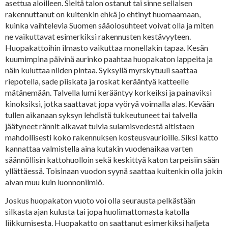
asettua aloilleen. Sieltä talon ostanut tai sinne sellaisen
rakennuttanut on kuitenkin ehkä jo ehtinyt huomaamaan,
kuinka vaihtelevia Suomen sääolosuhteet voivat olla ja miten
ne vaikuttavat esimerkiksi rakennusten kestävyyteen.
Huopakattoihin ilmasto vaikuttaa monellakin tapaa. Kesän
kuumimpina päivinä aurinko paahtaa huopakaton lappeita ja
näin kuluttaa niiden pintaa. Syksyllä myrskytuuli saattaa
riepotella, sade piiskata ja roskat kerääntyä katteelle
mätänemään. Talvella lumi kerääntyy korkeiksi ja painaviksi
kinoksiksi, jotka saattavat jopa vyöryä voimalla alas. Kevään
tullen aikanaan syksyn lehdistä tukkeutuneet tai talvella
jäätyneet rännit alkavat tulvia sulamisvedestä altistaen
mahdollisesti koko rakennuksen kosteusvaurioille. Siksi katto
kannattaa valmistella aina kutakin vuodenaikaa varten
säännöllisin kattohuolloin sekä keskittyä katon tarpeisiin sään
yllättäessä. Toisinaan vuodon syynä saattaa kuitenkin olla jokin
aivan muu kuin luonnonilmiö.
Joskus huopakaton vuoto voi olla seurausta pelkästään
silkasta ajan kulusta tai jopa huolimattomasta katolla
liikkumisesta. Huopakatto on saattanut esimerkiksi haljeta