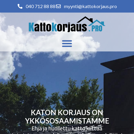
040 712 88 88
myynti@kattokorjaus.pro
KATON KORJAUS ON
YKKÖSOSAAMISTAMME
Ehjä ja huollettu katto kiittää