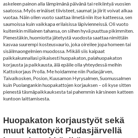
askeleen painon alla lämpimänä päivänä tai reikiintyä vuosien
saatossa. Myös erinäiset tiivisteet, saumat ja jiirit voivat alkaa
vuotaa. Näin ollen vuoto saattaa ilmetä niin itse katteessa, sen
saumoissa kuin vaikkapa erilaisissa läpivienneissä. Oli vuoto
kuitenkin millainen tahansa, on siihen hyvä puuttua pikimmiten.
Pienestäkin, huomiotta jätetystä vuodosta saattaa nimittäin
kasvaa suurempi kosteusvaurio, joka oireilee jopa homeen tai
sisäilmaongelmien muodossa. Mikäli siis kaipaat
paikkakunnallasi pikaisesti huopakaton, palahuopakaton
korjausta ja paikkausta, älä epäile olla yhteydessä meihin
Kattokorjaus Prolla. Me hoidamme niin Pudasjärven,
Taivalkosken, Posion, Kuusamon Hyrysalmen, Suomussalmen
kuin Puolangankin huopakattojen korjauksen – oli kyse sitten
pienestä täsmäpaikkauksesta tai pahemmin kärsineen katteen
kuntoon laittamisesta.
Huopakaton korjaustyöt sekä
muut kattotyöt Pudasjärvellä