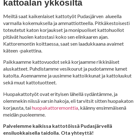
kattoalan ykkösiltä
Meiltä saat kaikenlaiset kattotyöt Pudasjärven alueella
varmalla kokemuksella ja ammattiotteella. Pitkäkestoisesti
toteutetut katon korjaukset ja monipuoliset kattohuollot
pitävät huolen katostasi koko sen elinkaaren ajan.
Kattoremontin koittaessa, saat sen laadukkaana avaimet
käteen -pakettina.
Paikkaamme kattovuodot sekä korjaamme rikkinäiset
aluskatteet. Puhdistamme vesikourut ja pudotamme lumet
katolta. Asennamme ja uusimme kattoikkunat ja kattoluukut
sekä muut kattotuotteet.
Huopakattotyöt ovat erityisen lähellä sydäntämme, ja
olemmekin niissä varsin hakoja, eli tarvitsit sitten huopakaton
korjausta, tai
huopakattoremonttia
, käänny ensimmäisenä
meidän puoleemme.
Palvelemme kaikissa kattotöissä Pudasjärvellä
ensiluokkaisella taidolla. Ota yhteyttä!