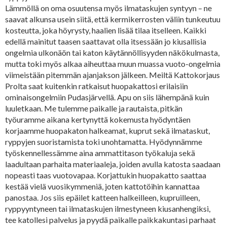
Lämmöllä on oma osuutensa myös ilmataskujen syntyyn – ne
saavat alkunsa usein siitä, että kermikerrosten väliin tunkeutuu
kosteutta, joka höyrysty, haalien lisää tilaa itselleen. Kaikki
edellä mainitut taasen saattavat olla itsessään jo kiusallisia
ongelmia ulkonäön tai katon käytännöllisyyden näkökulmasta,
mutta toki myös alkaa aiheuttaa muun muassa vuoto-ongelmia
viimeistään pitemmän ajanjakson jälkeen. Meiltä Kattokorjaus
Prolta saat kuitenkin ratkaisut huopakattosi erilaisiin
ominaisongelmiin Pudasjärvellä. Apu on siis lähempänä kuin
luuletkaan. Me tulemme paikalle ja rautaista, pitkän
työuramme aikana kertynyttä kokemusta hyödyntäen
korjaamme huopakaton halkeamat, kuprut sekä ilmataskut,
ryppyjen suoristamista toki unohtamatta. Hyödynnämme
työskennellessämme aina ammattitason työkaluja sekä
laadultaan parhaita materiaaleja, joiden avulla katosta saadaan
nopeasti taas vuotovapaa. Korjattukin huopakatto saattaa
kestää vielä vuosikymmeniä, joten kattotöihin kannattaa
panostaa. Jos siis epäilet katteen halkeilleen, kupruilleen,
ryppyyntyneen tai ilmataskujen ilmestyneen kiusanhengiksi,
tee katollesi palvelus ja pyydä paikalle paikkakuntasi parhaat