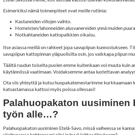
Esimerkiksi nämä toimenpiteet ovat meille rutiinia:
Kastuneiden villojen vaihto.
Homeisten/lahonneiden alusvanereiden ynnä muiden puura
Notkahtaneiden kattopalkkien oikaisu.
Itse asiassa meillä on rahkeet jopa savupiipun kunnostukseen. 
savupiipun kattopinnan yläpuolisilta osin, jos vaikkapa piipun muur
Täältä ruudun toiselta puolen emme kuitenkaan voi muuta kuin arv
käytännössä vaatimaan. Voidaksemme antaa luotettavan analyysin 
Ota siis yhteyttä ja kutsu huopakatemestarimme kurkkaamaan ka
katsastamassa kattosi myös poissa ollessasi!
Palahuopakaton uusiminen Et
työn alle…?
Palahuopakaton uusiminen Etelä-Savo, missä vaiheessa se kannatt
sijaitsevassa kohteessani olisi jo hyvä laittaa tilaukseen?