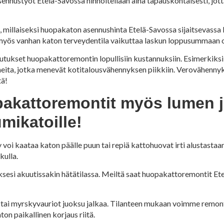
nustyöt Etelä-Savossa hinnoitellaan aina tapauskohtaisesti, jot
n, millaiseksi huopakaton asennushinta Etelä-Savossa sijaitsevassa
myös vanhan katon terveydentila vaikuttaa laskun loppusummaan o
tukset huopakattoremontin lopullisiin kustannuksiin. Esimerkiks
aiheita, jotka menevät kotitalousvähennyksen piikkiin. Verovähenny
tä!
opakattoremontit myös lumen 
umikatoille!
y voi kaataa katon päälle puun tai repiä kattohuovat irti alustastaa
kulla.
esi akuutissakin hätätilassa. Meiltä saat huopakattoremontit Et
 tai myrskyvauriot juoksu jalkaa. Tilanteen mukaan voimme remon
ton paikallinen korjaus riitä.