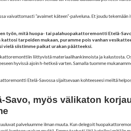
a vaivattomasti ”avaimet käteen”-palveluna. Et joudu tekemään i
en työn, mitä huopa- tai palahuopakattoremontti Etelä-Savo
ja kattosi tarpeiden mukaan, puramme pois vanhan vesikatt
 vielä siistimme paikat urakan päätteeksi.
kattoremonttiin liittyvistä materiaalihankinnoista ja kalustosta.
hteeseen hyvissä ajoin h-hetkeä varten. Samalla tuomme mukanam
kattoremontti Etelä-Savossa sijaitsevaan kohteeseesi meiltä helpos
-Savo, myös välikaton korjau
me
kuuluvat palveluumme ilman muuta. Kun delegoit huopakattoremon
isesti kuntoon urakan myötä. Emme taatusti jätä katollesi mitään m