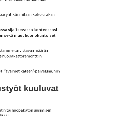
tse yhtikäs mitään koko urakan
ssa sijaitsevassa kohteessasi
een sekä muut huonokuntoiset
 Ostamme tarvittavan määrän
me huopakattoremonttiin
ti ”avaimet käteen”-palveluna, niin
styöt kuuluvat
tin tai huopakaton uusimisen
ätää!