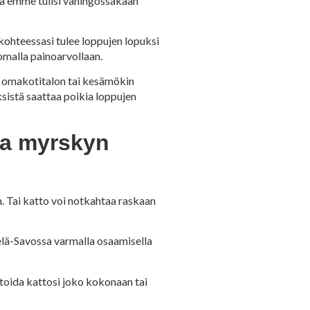
ta emme tulisi vahingossakaan
 kohteessasi tulee loppujen lopuksi
malla painoarvollaan.
i omakotitalon tai kesämökin
ksistä saattaa poikia loppujen
ja myrskyn
n. Tai katto voi notkahtaa raskaan
elä-Savossa varmalla osaamisella
toida kattosi joko kokonaan tai