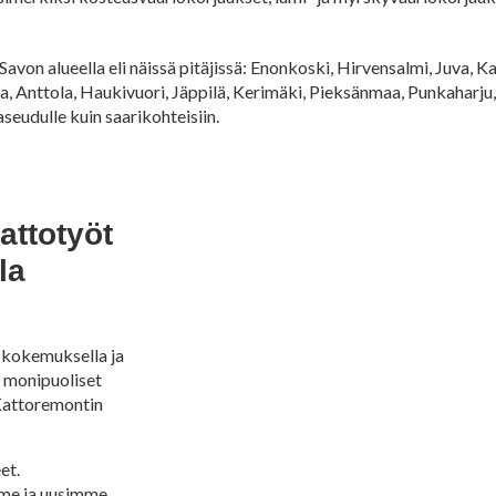
avon alueella eli näissä pitäjissä: Enonkoski, Hirvensalmi, Juva, 
 Anttola, Haukivuori, Jäppilä, Kerimäki, Pieksänmaa, Punkaharju, 
seudulle kuin saarikohteisiin.
attotyöt
la
a kokemuksella ja
a monipuoliset
 Kattoremontin
et.
me ja uusimme