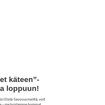
et käteen”-
ta loppuun!
si Etelä-Savossa meiltä, voit
kanssa – me hoidamme hommat