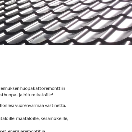
rakennuksen huopakattoremonttiin
i huopa- ja bitumikatoille!
oillesi vuorenvarmaa vastinetta.
loille, maataloille, kesämökeille,
et, energiaremontit ja