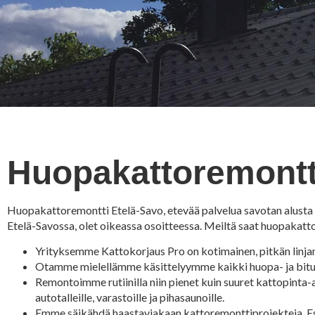
Huopakattoremontt
Huopakattoremontti Etelä-Savo, etevää palvelua savotan alusta l
Etelä-Savossa, olet oikeassa osoitteessa. Meiltä saat huopakatto
Yrityksemme Kattokorjaus Pro on kotimainen, pitkän linja
Otamme mielellämme käsittelyymme kaikki huopa- ja bitu
Remontoimme rutiinilla niin pienet kuin suuret kattopinta
autotalleille, varastoille ja pihasaunoille.
Emme säikähdä haastaviakaan kattoremonttiprojekteja. Esi