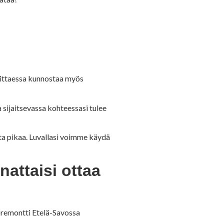
vittaessa kunnostaa myös
 sijaitsevassa kohteessasi tulee
ta pikaa. Luvallasi voimme käydä
attaisi ottaa
toremontti Etelä-Savossa