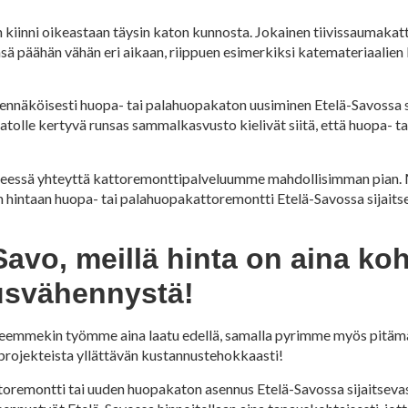
 kiinni oikeastaan täysin katon kunnosta. Jokainen tiivissaumakat
ä päähän vähän eri aikaan, riippuen esimerkiksi katemateriaalien l
odennäköisesti huopa- tai palahuopakaton uusiminen Etelä-Savossa si
atolle kertyvä runsas sammalkasvusto kielivät siitä, että huopa- 
ihmeessä yhteyttä kattoremonttipalveluumme mahdollisimman pian.
 hintaan huopa- tai palahuopakattoremontti Etelä-Savossa sijaits
vo, meillä hinta on aina koh
usvähennystä!
teemmekin työmme aina laatu edellä, samalla pyrimme myös pitämään
rojekteista yllättävän kustannustehokkaasti!
remontti tai uuden huopakaton asennus Etelä-Savossa sijaitsevas