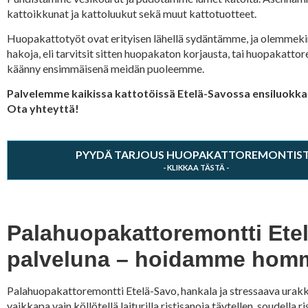
kattoikkunat ja kattoluukut sekä muut kattotuotteet.
Huopakattotyöt ovat erityisen lähellä sydäntämme, ja olemmekin
hakoja, eli tarvitsit sitten huopakaton korjausta, tai huopakatto
käänny ensimmäisenä meidän puoleemme.
Palvelemme kaikissa kattotöissä Etelä-Savossa ensiluokkais
Ota yhteyttä!
PYYDÄ TARJOUS HUOPAKATTOREMONTIS
Palahuopakattoremontti Etel
palveluna – hoidamme homma
Palahuopakattoremontti Etelä-Savo, hankala ja stressaava urakka
vaikkapa vain köllötellä laiturilla ristisanoja täytellen, soudell