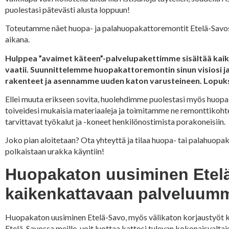
puolestasi pätevästi alusta loppuun!
Toteutamme näet huopa- ja palahuopakattoremontit Etelä-Savoss
aikana.
Hulppea ”avaimet käteen”-palvelupakettimme sisältää kaik
vaatii. Suunnittelemme huopakattoremontin sinun visiosi 
rakenteet ja asennamme uuden katon varusteineen. Lopuksi
Ellei muuta erikseen sovita, huolehdimme puolestasi myös huopa
toiveidesi mukaisia materiaaleja ja toimitamme ne remonttiko
tarvittavat työkalut ja -koneet henkilönostimista porakoneisiin.
Joko pian aloitetaan? Ota yhteyttä ja tilaa huopa- tai palahuopa
polkaistaan urakka käyntiin!
Huopakaton uusiminen Etelä
kaikenkattavaan palveluum
Huopakaton uusiminen Etelä-Savo, myös välikaton korjaustyöt 
Etelä-Savossa meille, voit luottaa kattosi tulevan kokonaisvalta