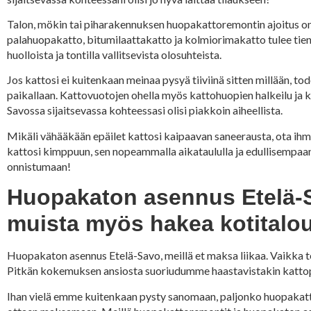
Talon, mökin tai piharakennuksen huopakattoremontin ajoitus on
palahuopakatto, bitumilaattakatto ja kolmiorimakatto tulee tiens
huolloista ja tontilla vallitsevista olosuhteista.
Jos kattosi ei kuitenkaan meinaa pysyä tiiviinä sitten millään, t
paikallaan. Kattovuotojen ohella myös kattohuopien halkeilu ja k
Savossa sijaitsevassa kohteessasi olisi piakkoin aiheellista.
Mikäli vähääkään epäilet kattosi kaipaavan saneerausta, ota 
kattosi kimppuun, sen nopeammalla aikataululla ja edullisempaan
onnistumaan!
Huopakaton asennus Etelä-Sa
muista myös hakea kotitalo
Huopakaton asennus Etelä-Savo, meillä et maksa liikaa. Vaikka 
Pitkän kokemuksen ansiosta suoriudumme haastavistakin kattop
Ihan vielä emme kuitenkaan pysty sanomaan, paljonko huopakatto