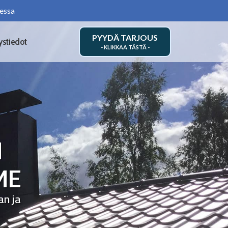
essa
PYYDÄ TARJOUS
ystiedot
N
ME
an ja