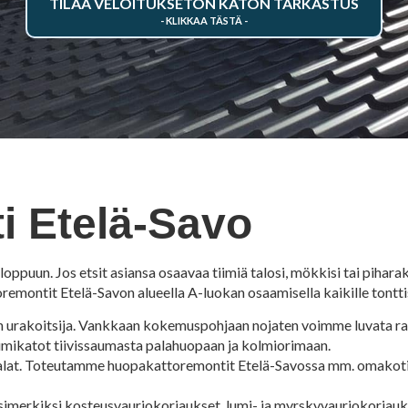
TILAA VELOITUKSETON KATON TARKASTUS
i Etelä-Savo
oppuun. Jos etsit asiansa osaavaa tiimiä talosi, mökkisi tai piha
remontit Etelä-Savon alueella A-luokan osaamisella kaikille tonttis
n urakoitsija. Vankkaan kokemuspohjaan nojaten voimme luvata rah
mikatot tiivissaumasta palahuopaan ja kolmiorimaan.
-alat. Toteutamme huopakattoremontit Etelä-Savossa mm. omakotita
merkiksi kosteusvauriokorjaukset, lumi- ja myrskyvauriokorjauks