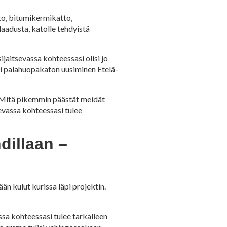
to, bitumikermikatto,
aadusta, katolle tehdyistä
jaitsevassa kohteessasi olisi jo
tai palahuopakaton uusiminen Etelä-
 Mitä pikemmin päästät meidät
evassa kohteessasi tulee
dillaan –
 kulut kurissa läpi projektin.
sa kohteessasi tulee tarkalleen