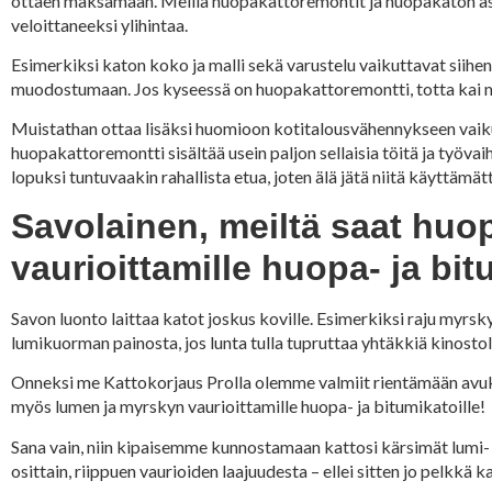
ottaen maksamaan. Meillä huopakattoremontit ja huopakaton asen
veloittaneeksi ylihintaa.
Esimerkiksi katon koko ja malli sekä varustelu vaikuttavat siihe
muodostumaan. Jos kyseessä on huopakattoremontti, totta kai 
Muistathan ottaa lisäksi huomioon kotitalousvähennykseen vaiku
huopakattoremontti sisältää usein paljon sellaisia töitä ja työv
lopuksi tuntuvaakin rahallista etua, joten älä jätä niitä käyttämät
Savolainen, meiltä saat hu
vaurioittamille huopa- ja bit
Savon luonto laittaa katot joskus koville. Esimerkiksi raju myrsk
lumikuorman painosta, jos lunta tulla tupruttaa yhtäkkiä kinostol
Onneksi me Kattokorjaus Prolla olemme valmiit rientämään avuks
myös lumen ja myrskyn vaurioittamille huopa- ja bitumikatoille!
Sana vain, niin kipaisemme kunnostamaan kattosi kärsimät lumi-
osittain, riippuen vaurioiden laajuudesta – ellei sitten jo pelkkä ka