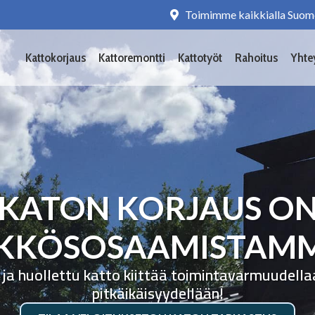
Toimimme kaikkialla Suom
Kattokorjaus
Kattoremontti
Kattotyöt
Rahoitus
Yhte
KATON KORJAUS O
KKÖSOSAAMISTAM
 ja huollettu katto kiittää toimintavarmuudella
pitkäikäisyydellään!