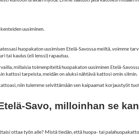
kenteiden uusiminen.
Tilatessasi huopakaton uusimisen Etelä-Savossa meiltä, voimme tar
i tai kaulus (eli lenssi) rapautuu.
ailla, millaisia toimenpiteitä huopakaton uusiminen Etelä-Savossa
kattosi tarpeista, meidän on aluksi nähtävä kattosi omin silmin.
ttoasi, niin tulemme selvittämään sen kaipaamat korjaustyöt tuo
elä-Savo, milloinhan se kann
aisi ottaa työn alle? Mistä tiedän, että huopa- tai palahuopakat