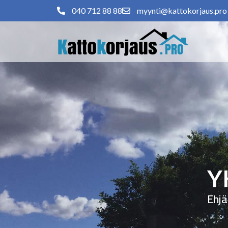
040 712 88 88
myynti@kattokorjaus.pro
Y
Ehjä