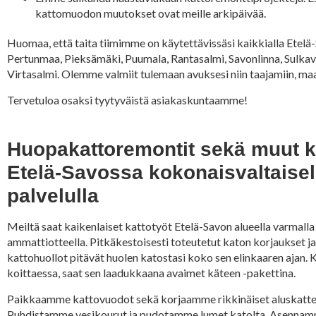
kattomuodon muutokset ovat meille arkipäivää.
Huomaa, että taita tiimimme on käytettävissäsi kaikkialla Etelä-S
Pertunmaa, Pieksämäki, Puumala, Rantasalmi, Savonlinna, Sulkava,
Virtasalmi. Olemme valmiit tulemaan avuksesi niin taajamiin, maa
Tervetuloa osaksi tyytyväistä asiakaskuntaamme!
Huopakattoremontit sekä muut k
Etelä-Savossa kokonaisvaltaisel
palvelulla
Meiltä saat kaikenlaiset kattotyöt Etelä-Savon alueella varmall
ammattiotteella. Pitkäkestoisesti toteutetut katon korjaukset j
kattohuollot pitävät huolen katostasi koko sen elinkaaren ajan.
koittaessa, saat sen laadukkaana avaimet käteen -pakettina.
Paikkaamme kattovuodot sekä korjaamme rikkinäiset aluskatte
Puhdistamme vesikourut ja pudotamme lumet katolta. Asennam