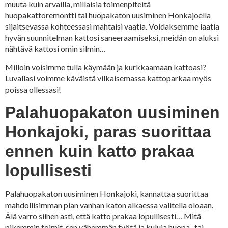
muuta kuin arvailla, millaisia toimenpiteitä
huopakattoremontti tai huopakaton uusiminen Honkajoella
sijaitsevassa kohteessasi mahtaisi vaatia. Voidaksemme laatia
hyvän suunnitelman kattosi saneeraamiseksi, meidän on aluksi
nähtävä kattosi omin silmin…
Milloin voisimme tulla käymään ja kurkkaamaan kattoasi?
Luvallasi voimme käväistä vilkaisemassa kattoparkaa myös
poissa ollessasi!
Palahuopakaton uusiminen
Honkajoki, paras suorittaa
ennen kuin katto prakaa
lopullisesti
Palahuopakaton uusiminen Honkajoki, kannattaa suorittaa
mahdollisimman pian vanhan katon alkaessa valitella oloaan.
Älä varro siihen asti, että katto prakaa lopullisesti… Mitä
pikemmin toimit, sen vähemmän työtä ja kuluja huopa- tai