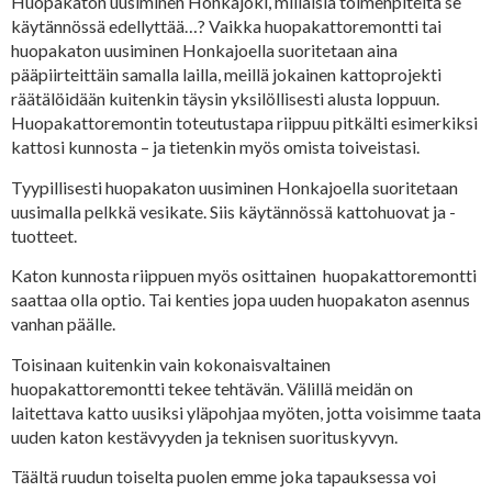
Huopakaton uusiminen Honkajoki, millaisia toimenpiteitä se
käytännössä edellyttää…? Vaikka huopakattoremontti tai
huopakaton uusiminen Honkajoella suoritetaan aina
pääpiirteittäin samalla lailla, meillä jokainen kattoprojekti
räätälöidään kuitenkin täysin yksilöllisesti alusta loppuun.
Huopakattoremontin toteutustapa riippuu pitkälti esimerkiksi
kattosi kunnosta – ja tietenkin myös omista toiveistasi.
Tyypillisesti huopakaton uusiminen Honkajoella suoritetaan
uusimalla pelkkä vesikate. Siis käytännössä kattohuovat ja -
tuotteet.
Katon kunnosta riippuen myös osittainen huopakattoremontti
saattaa olla optio. Tai kenties jopa uuden huopakaton asennus
vanhan päälle.
Toisinaan kuitenkin vain kokonaisvaltainen
huopakattoremontti tekee tehtävän. Välillä meidän on
laitettava katto uusiksi yläpohjaa myöten, jotta voisimme taata
uuden katon kestävyyden ja teknisen suorituskyvyn.
Täältä ruudun toiselta puolen emme joka tapauksessa voi