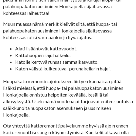
palahuopakaton uusiminen Honkajoella sijaitsevassa
kohteessasi aiheuttaa!
Muun muassa nämä merkit kielivät siitä, että huopa- tai
palahuopakaton uusiminen Honkajoella sijaitsevassa
kohteessasi olisi varmaankin jo hyvä ajatus:
Alati lisääntyvät kattovuodot.
Kattohuopien raju halkeilu.
Katolle kertyvä runsas sammalkasvusto.
Katon välistä kulkeutuva ”perunakellarin haju”.
Huopakattoremontin ajoitukseen liittyen kannattaa pitää
lisäksi mielessä, että huopa- tai palahuopakaton uusiminen
Honkajoella onnistuu helpoiten keväällä, kesällä tai
alkusyksystä. Usein nämä vuodenajat tarjoavat eniten suotuisia
sääikkunoita huopakaton asennukseen ja uusimiseen
Honkajoella.
Ota yhteyttä kattoremonttipalveluumme hyvissä ajoin ennen
kattoremonttisesongin käynnistymistä. Kun kelit alkavat olla