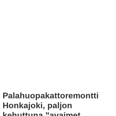
Palahuopakattoremontti
Honkajoki, paljon
kehuttuna ”avaimet