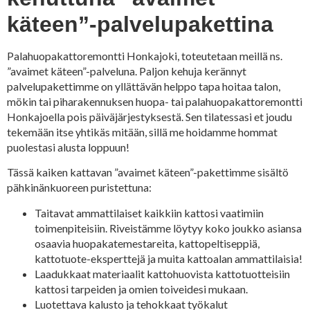
käteen”-palvelupakettina
Palahuopakattoremontti Honkajoki, toteutetaan meillä ns.
”avaimet käteen”-palveluna. Paljon kehuja kerännyt
palvelupakettimme on yllättävän helppo tapa hoitaa talon,
mökin tai piharakennuksen huopa- tai palahuopakattoremontti
Honkajoella pois päiväjärjestyksestä. Sen tilatessasi et joudu
tekemään itse yhtikäs mitään, sillä me hoidamme hommat
puolestasi alusta loppuun!
Tässä kaiken kattavan ”avaimet käteen”-pakettimme sisältö
pähkinänkuoreen puristettuna:
Taitavat ammattilaiset kaikkiin kattosi vaatimiin
toimenpiteisiin. Riveistämme löytyy koko joukko asiansa
osaavia huopakatemestareita, kattopeltiseppiä,
kattotuote-eksperttejä ja muita kattoalan ammattilaisia!
Laadukkaat materiaalit kattohuovista kattotuotteisiin
kattosi tarpeiden ja omien toiveidesi mukaan.
Luotettava kalusto ja tehokkaat työkalut