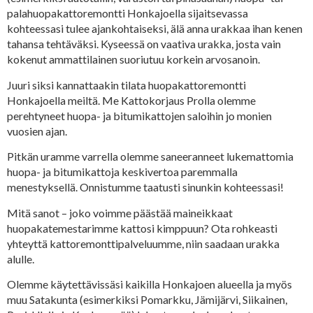
palahuopakattoremontti Honkajoella sijaitsevassa
kohteessasi tulee ajankohtaiseksi, älä anna urakkaa ihan kenen
tahansa tehtäväksi. Kyseessä on vaativa urakka, josta vain
kokenut ammattilainen suoriutuu korkein arvosanoin.
Juuri siksi kannattaakin tilata huopakattoremontti
Honkajoella meiltä. Me Kattokorjaus Prolla olemme
perehtyneet huopa- ja bitumikattojen saloihin jo monien
vuosien ajan.
Pitkän uramme varrella olemme saneeranneet lukemattomia
huopa- ja bitumikattoja keskivertoa paremmalla
menestyksellä. Onnistumme taatusti sinunkin kohteessasi!
Mitä sanot – joko voimme päästää maineikkaat
huopakatemestarimme kattosi kimppuun? Ota rohkeasti
yhteyttä kattoremonttipalveluumme, niin saadaan urakka
alulle.
Olemme käytettävissäsi kaikilla Honkajoen alueella ja myös
muu Satakunta (esimerkiksi Pomarkku, Jämijärvi, Siikainen,