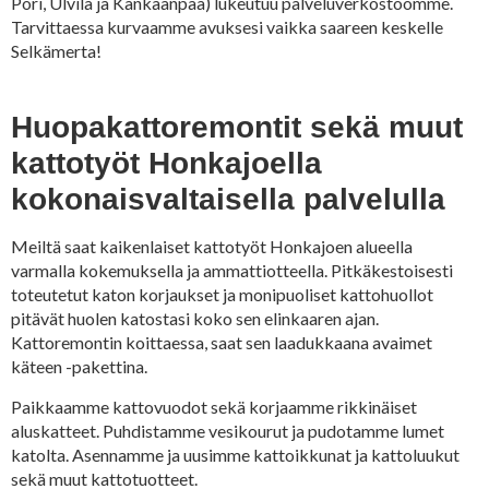
Pori, Ulvila ja Kankaanpää) lukeutuu palveluverkostoomme.
Tarvittaessa kurvaamme avuksesi vaikka saareen keskelle
Selkämerta!
Huopakattoremontit sekä muut
kattotyöt Honkajoella
kokonaisvaltaisella palvelulla
Meiltä saat kaikenlaiset kattotyöt Honkajoen alueella
varmalla kokemuksella ja ammattiotteella. Pitkäkestoisesti
toteutetut katon korjaukset ja monipuoliset kattohuollot
pitävät huolen katostasi koko sen elinkaaren ajan.
Kattoremontin koittaessa, saat sen laadukkaana avaimet
käteen -pakettina.
Paikkaamme kattovuodot sekä korjaamme rikkinäiset
aluskatteet. Puhdistamme vesikourut ja pudotamme lumet
katolta. Asennamme ja uusimme kattoikkunat ja kattoluukut
sekä muut kattotuotteet.