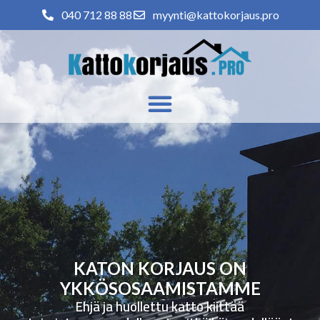
040 712 88 88
myynti@kattokorjaus.pro
KATON KORJAUS ON
YKKÖSOSAAMISTAMME
Ehjä ja huollettu katto kiittää