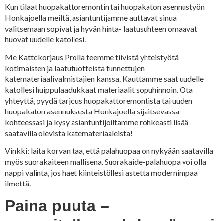
Kun tilaat huopakattoremontin tai huopakaton asennustyön
Honkajoella meiltä, asiantuntijamme auttavat sinua
valitsemaan sopivat ja hyvän hinta- laatusuhteen omaavat
huovat uudelle katollesi.
Me Kattokorjaus Prolla teemme tiivistä yhteistyötä
kotimaisten ja laatutuotteista tunnettujen
katemateriaalivalmistajien kanssa. Kauttamme saat uudelle
katollesi huippulaadukkaat materiaalit sopuhinnoin. Ota
yhteyttä, pyydä tarjous huopakattoremontista tai uuden
huopakaton asennuksesta Honkajoella sijaitsevassa
kohteessasi ja kysy asiantuntijoiltamme rohkeasti lisää
saatavilla olevista katemateriaaleista!
Vinkki: laita korvan taa, että palahuopaa on nykyään saatavilla
myös suorakaiteen mallisena. Suorakaide-palahuopa voi olla
nappi valinta, jos haet kiinteistöllesi astetta modernimpaa
ilmettä.
Paina puuta –