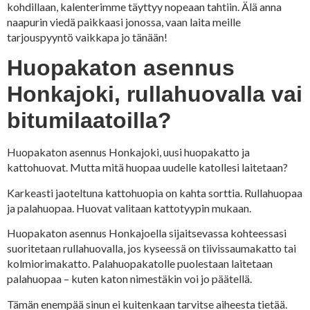
kohdillaan, kalenterimme täyttyy nopeaan tahtiin. Älä anna
naapurin viedä paikkaasi jonossa, vaan laita meille
tarjouspyyntö vaikkapa jo tänään!
Huopakaton asennus
Honkajoki, rullahuovalla vai
bitumilaatoilla?
Huopakaton asennus Honkajoki, uusi huopakatto ja
kattohuovat. Mutta mitä huopaa uudelle katollesi laitetaan?
Karkeasti jaoteltuna kattohuopia on kahta sorttia. Rullahuopaa
ja palahuopaa. Huovat valitaan kattotyypin mukaan.
Huopakaton asennus Honkajoella sijaitsevassa kohteessasi
suoritetaan rullahuovalla, jos kyseessä on tiivissaumakatto tai
kolmiorimakatto. Palahuopakatolle puolestaan laitetaan
palahuopaa – kuten katon nimestäkin voi jo päätellä.
Tämän enempää sinun ei kuitenkaan tarvitse aiheesta tietää.