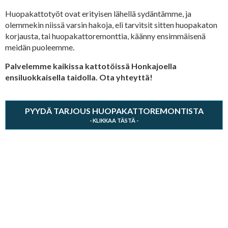
Huopakattotyöt ovat erityisen lähellä sydäntämme, ja
olemmekin niissä varsin hakoja, eli tarvitsit sitten huopakaton
korjausta, tai huopakattoremonttia, käänny ensimmäisenä
meidän puoleemme.
Palvelemme kaikissa kattotöissä Honkajoella
ensiluokkaisella taidolla. Ota yhteyttä!
PYYDÄ TARJOUS HUOPAKATTOREMONTISTA