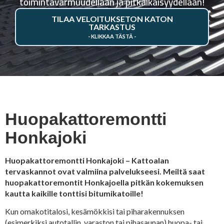
toimintavarmuudellaan ja pitkäikäisyydellään!
TILAA VELOITUKSETON KATON
TARKASTUS
Huopakattoremontti
Honkajoki
Huopakattoremontti Honkajoki – Kattoalan
tervaskannot ovat valmiina palvelukseesi. Meiltä saat
huopakattoremontit Honkajoella pitkän kokemuksen
kautta kaikille tonttisi bitumikatoille!
Kun omakotitalosi, kesämökkisi tai piharakennuksen
(esimerkiksi autotallin, varaston tai pihasaunan) huopa- tai