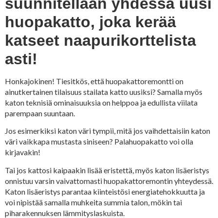
suunnitellaan yhdessä uusi
huopakatto, joka kerää
katseet naapurikorttelista
asti!
Honkajokinen! Tiesitkös, että huopakattoremontti on
ainutkertainen tilaisuus stailata katto uusiksi? Samalla myös
katon teknisiä ominaisuuksia on helppoa ja edullista viilata
parempaan suuntaan.
Jos esimerkiksi katon väri tympii, mitä jos vaihdettaisiin katon
väri vaikkapa mustasta siniseen? Palahuopakatto voi olla
kirjavakin!
Tai jos kattosi kaipaakin lisää eristettä, myös katon lisäeristys
onnistuu varsin vaivattomasti huopakattoremontin yhteydessä.
Katon lisäeristys parantaa kiinteistösi energiatehokkuutta ja
voi nipistää samalla muhkeita summia talon, mökin tai
piharakennuksen lämmityslaskuista.