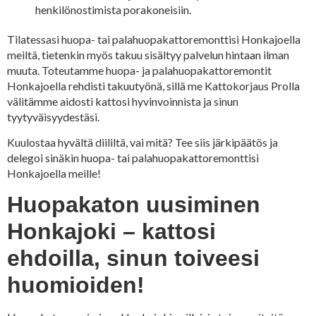
henkilönostimista porakoneisiin.
Tilatessasi huopa- tai palahuopakattoremonttisi Honkajoella
meiltä, tietenkin myös takuu sisältyy palvelun hintaan ilman
muuta. Toteutamme huopa- ja palahuopakattoremontit
Honkajoella rehdisti takuutyönä, sillä me Kattokorjaus Prolla
välitämme aidosti kattosi hyvinvoinnista ja sinun
tyytyväisyydestäsi.
Kuulostaa hyvältä diililtä, vai mitä? Tee siis järkipäätös ja
delegoi sinäkin huopa- tai palahuopakattoremonttisi
Honkajoella meille!
Huopakaton uusiminen
Honkajoki – kattosi
ehdoilla, sinun toiveesi
huomioiden!