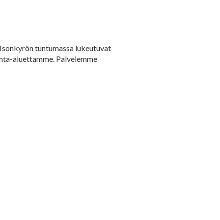
t Isonkyrön tuntumassa lukeutuvat
minta-aluettamme. Palvelemme