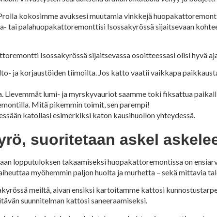
s Prolla kokosimme avuksesi muutamia vinkkejä huopakattoremontin
- tai palahuopakattoremonttisi Isossakyrössä sijaitsevaan kohtees
toremontti Isossakyrössä sijaitsevassa osoitteessasi olisi hyvä aj
- ja korjaustöiden tiimoilta. Jos katto vaatii vaikkapa paikkausta
a. Lievemmät lumi- ja myrskyvauriot saamme toki fiksattua paikalli
montilla. Mitä pikemmin toimit, sen parempi!
sään katollasi esimerkiksi katon kausihuollon yhteydessä.
ö, suoritetaan askel askelee
aan lopputuloksen takaamiseksi huopakattoremontissa on ensiarvo
 aiheuttaa myöhemmin paljon huolta ja murhetta – sekä mittavia tal
kyrössä meiltä, aivan ensiksi kartoitamme kattosi kunnostustarp
itävän suunnitelman kattosi saneeraamiseksi.