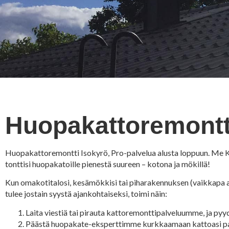
Huopakattoremontt
Huopakattoremontti Isokyrö, Pro-palvelua alusta loppuun. Me 
tonttisi huopakatoille pienestä suureen – kotona ja mökillä!
Kun omakotitalosi, kesämökkisi tai piharakennuksen (vaikkapa a
tulee jostain syystä ajankohtaiseksi, toimi näin:
Laita viestiä tai pirauta kattoremonttipalveluumme, ja pyyd
Päästä huopakate-eksperttimme kurkkaamaan kattoasi paik