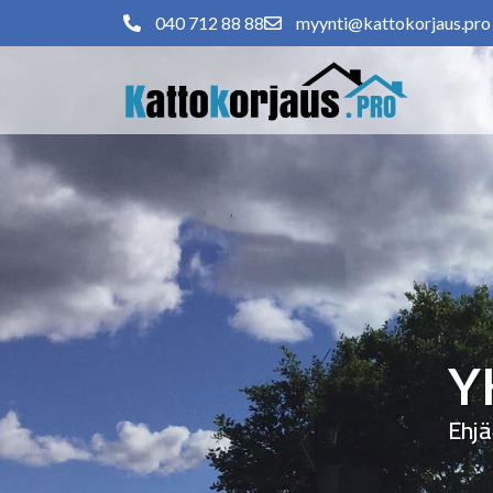
040 712 88 88
myynti@kattokorjaus.pro
Y
Ehjä