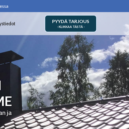
essa
PYYDÄ TARJOUS
ystiedot
N
ME
an ja