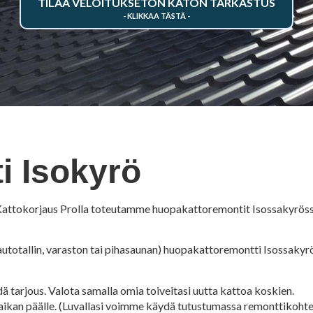
TILAA VELOITUKSETON KATON TARKASTUS
i Isokyrö
Kattokorjaus Prolla toteutamme huopakattoremontit Isossakyrössä
utotallin, varaston tai pihasaunan) huopakattoremontti Isossakyrö
ä tarjous. Valota samalla omia toiveitasi uutta kattoa koskien.
an päälle. (Luvallasi voimme käydä tutustumassa remonttikohtee