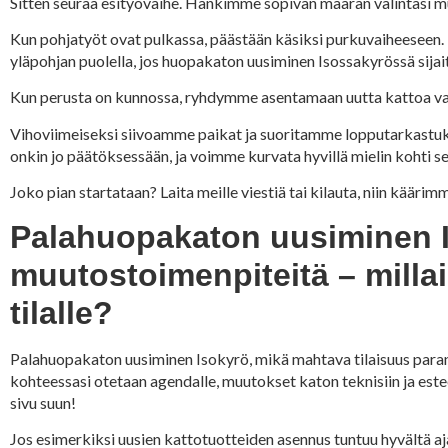
Sitten seuraa esityövaihe. Hankimme sopivan määrän valintasi mu
Kun pohjatyöt ovat pulkassa, päästään käsiksi purkuvaiheeseen.
yläpohjan puolella, jos huopakaton uusiminen Isossakyrössä sijai
Kun perusta on kunnossa, ryhdymme asentamaan uutta kattoa varu
Vihoviimeiseksi siivoamme paikat ja suoritamme lopputarkastuk
onkin jo päätöksessään, ja voimme kurvata hyvillä mielin kohti 
Joko pian startataan? Laita meille viestiä tai kilauta, niin kääri
Palahuopakaton uusiminen I
muutostoimenpiteitä – milla
tilalle?
Palahuopakaton uusiminen Isokyrö, mikä mahtava tilaisuus paran
kohteessasi otetaan agendalle, muutokset katon teknisiin ja esteet
sivu suun!
Jos esimerkiksi uusien kattotuotteiden asennus tuntuu hyvältä aj