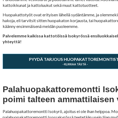
kattoikkunat ja kattoluukut sekä muut kattotuotteet.
Huopakattotyöt ovat erityisen lähellä sydäntämme, ja olemmekin
hakoja, eli tarvitsit sitten huopakaton korjausta, tai huopakatto
käänny ensimmäisenä meidän puoleemme.
Palvelemme kaikissa kattotöissä Isokyrössä ensiluokkaisell
yhteyttä!
PYYDÄ TARJOUS HUOPAKATTOREMONTIS
Palahuopakattoremontti Isoky
poimi talteen ammattilaisen 
Palahuopakattoremontti Isokyrö, ajoitus ei ole ihan helppoa. Mon
palahuopakattoremontti Isossakyrössä teetetään usein liian myö