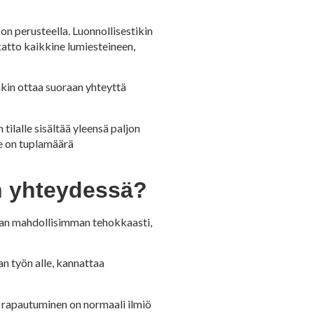
n perusteella. Luonnollisestikin
katto kaikkine lumiesteineen,
nkin ottaa suoraan yhteyttä
lalle sisältää yleensä paljon
ne on tuplamäärä
n yhteydessä?
taan mahdollisimman tehokkaasti,
n työn alle, kannattaa
n rapautuminen on normaali ilmiö