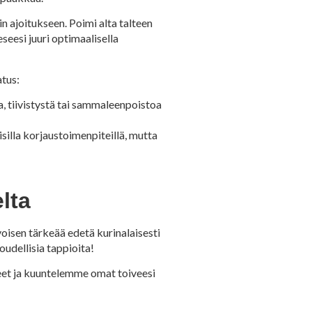
 ajoitukseen. Poimi alta talteen
eesi juuri optimaalisella
atus:
, tiivistystä tai sammaleenpoistoa
silla korjaustoimenpiteillä, mutta
lta
isen tärkeää edetä kurinalaisesti
oudellisia tappioita!
eet ja kuuntelemme omat toiveesi