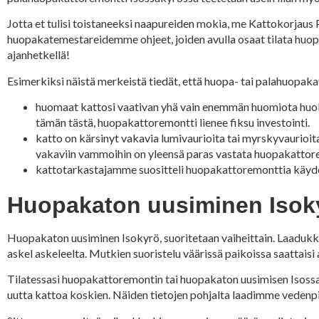
Jotta et tulisi toistaneeksi naapureiden mokia, me Kattokorjau
huopakatemestareidemme ohjeet, joiden avulla osaat tilata huopa
ajanhetkellä!
Esimerkiksi näistä merkeistä tiedät, että huopa- tai palahuopakat
huomaat kattosi vaativan yhä vain enemmän huomiota huolto
tämän tästä, huopakattoremontti lienee fiksu investointi.
katto on kärsinyt vakavia lumivaurioita tai myrskyvaurioit
vakaviin vammoihin on yleensä paras vastata huopakattore
kattotarkastajamme suositteli huopakattoremonttia käydes
Huopakaton uusiminen Isokyr
Huopakaton uusiminen Isokyrö, suoritetaan vaiheittain. Laadukk
askel askeleelta. Mutkien suoristelu väärissä paikoissa saattaisi
Tilatessasi huopakattoremontin tai huopakaton uusimisen Isossa
uutta kattoa koskien. Näiden tietojen pohjalta laadimme vedenp