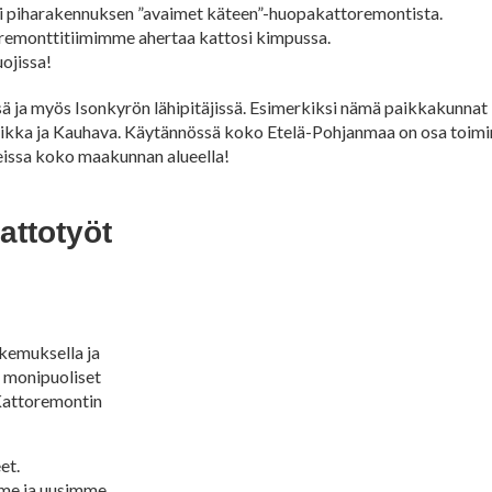
ai piharakennuksen ”avaimet käteen”-huopakattoremontista.
ka remonttitiimimme ahertaa kattosi kimpussa.
ojissa!
sä ja myös Isonkyrön lähipitäjissä. Esimerkiksi nämä paikkakunna
urikka ja Kauhava. Käytännössä koko Etelä-Pohjanmaa on osa toi
hteissa koko maakunnan alueella!
attotyöt
okemuksella ja
a monipuoliset
 Kattoremontin
et.
me ja uusimme