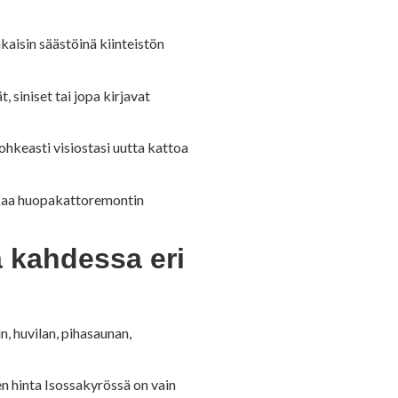
kaisin säästöinä kiinteistön
siniset tai jopa kirjavat
ohkeasti visiostasi uutta kattoa
akaa huopakattoremontin
 kahdessa eri
, huvilan, pihasaunan,
 hinta Isossakyrössä on vain