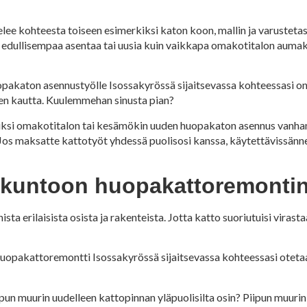
ee kohteesta toiseen esimerkiksi katon koon, mallin ja varustetaso
on edullisempaa asentaa tai uusia kuin vaikkapa omakotitalon auma
opakaton asennustyölle Isossakyrössä sijaitsevassa kohteessasi o
n kautta. Kuulemmehan sinusta pian?
si omakotitalon tai kesämökin uuden huopakaton asennus vanhan ti
n. Jos maksatte kattotyöt yhdessä puolisosi kanssa, käytettävissän
n kuntoon huopakattoremonti
a erilaisista osista ja rakenteista. Jotta katto suoriutuisi viras
uopakattoremontti Isossakyrössä sijaitsevassa kohteessasi otetaa
ipun muurin uudelleen kattopinnan yläpuolisilta osin? Piipun muuri