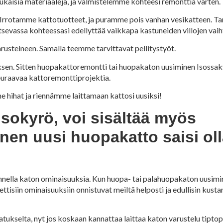
kaisia materiaaleja, ja valmistelemme kohteesi remonttia varten.
 Irrotamme kattotuotteet, ja puramme pois vanhan vesikatteen. T
tsevassa kohteessasi edellyttää vaikkapa kastuneiden villojen vaih
steineen. Samalla teemme tarvittavat pellitystyöt.
sen. Sitten huopakattoremontti tai huopakaton uusiminen Isossaky
seuraavaa kattoremonttiprojektia.
mme hihat ja riennämme laittamaan kattosi uusiksi!
sokyrö, voi sisältää myös
inen uusi huopakatto saisi ol
nella katon ominaisuuksia. Kun huopa- tai palahuopakaton uusimin
tisiin ominaisuuksiin onnistuvat meiltä helposti ja edullisin kusta
atukselta, nyt jos koskaan kannattaa laittaa katon varustelu tipto