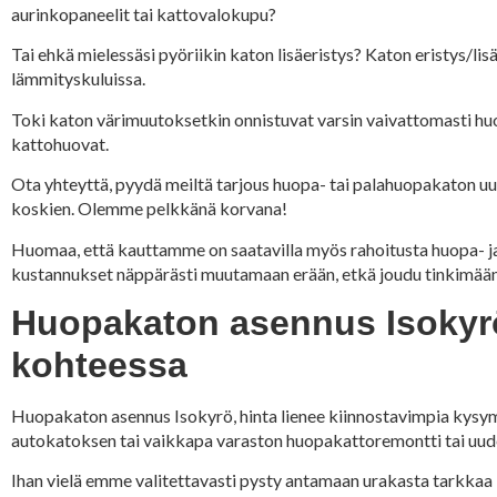
aurinkopaneelit tai kattovalokupu?
Tai ehkä mielessäsi pyöriikin katon lisäeristys? Katon eristys/lis
lämmityskuluissa.
Toki katon värimuutoksetkin onnistuvat varsin vaivattomasti huop
kattohuovat.
Ota yhteyttä, pyydä meiltä tarjous huopa- tai palahuopakaton uus
koskien. Olemme pelkkänä korvana!
Huomaa, että kauttamme on saatavilla myös rahoitusta huopa- j
kustannukset näppärästi muutamaan erään, etkä joudu tinkimään 
Huopakaton asennus Isokyrö
kohteessa
Huopakaton asennus Isokyrö, hinta lienee kiinnostavimpia kysymy
autokatoksen tai vaikkapa varaston huopakattoremontti tai uu
Ihan vielä emme valitettavasti pysty antamaan urakasta tarkka