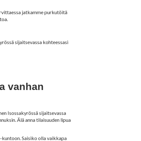
arvittaessa jatkamme purkutöitä
toa.
rössä sijaitsevassa kohteessasi
la vanhan
en Isossakyrössä sijaitsevassa
nnuksin. Älä anna tilaisuuden lipua
p-kuntoon. Saisiko olla vaikkapa