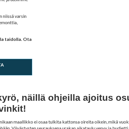
 niissä varsin
remonttia,
a taidolla. Ota
TA
rö, näillä ohjeilla ajoitus o
vinkit!
ikaan maallikko ei osaa tulkita kattonsa oireita oikein, mikä vuok
hään. Viivästysten seurauksena urakan aikataulu venyy ja budjetti