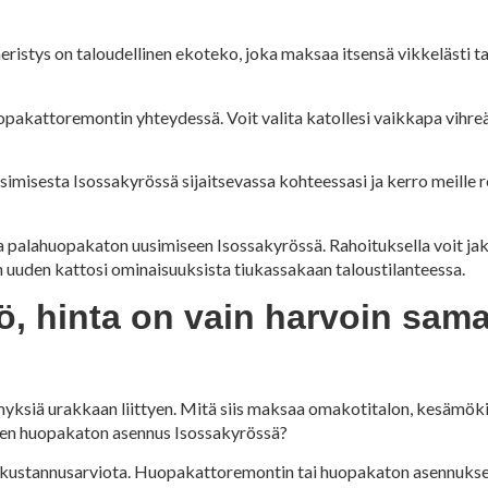
äeristys on taloudellinen ekoteko, joka maksaa itsensä vikkelästi ta
akattoremontin yhteydessä. Voit valita katollesi vaikkapa vihreät, 
imisesta Isossakyrössä sijaitsevassa kohteessasi ja kerro meille r
a palahuopakaton uusimiseen Isossakyrössä. Rahoituksella voit j
uuden kattosi ominaisuuksista tiukassakaan taloustilanteessa.
, hinta on vain harvoin sama
ksiä urakkaan liittyen. Mitä siis maksaa omakotitalon, kesämökin
den huopakaton asennus Isossakyrössä?
a kustannusarviota. Huopakattoremontin tai huopakaton asennuksen