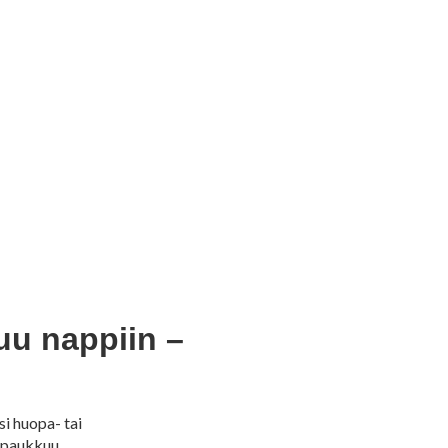
suu nappiin –
si huopa- tai
 paukkuu.