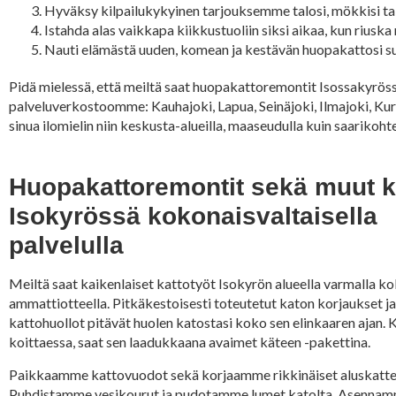
Hyväksy kilpailukykyinen tarjouksemme talosi, mökkisi t
Istahda alas vaikkapa kiikkustuoliin siksi aikaa, kun rius
Nauti elämästä uuden, komean ja kestävän huopakattosi su
Pidä mielessä, että meiltä saat huopakattoremontit Isossakyrös
palveluverkostoomme: Kauhajoki, Lapua, Seinäjoki, Ilmajoki, K
sinua ilomielin niin keskusta-alueilla, maaseudulla kuin saariko
Huopakattoremontit sekä muut k
Isokyrössä kokonaisvaltaisella
palvelulla
Meiltä saat kaikenlaiset kattotyöt Isokyrön alueella varmalla k
ammattiotteella. Pitkäkestoisesti toteutetut katon korjaukset j
kattohuollot pitävät huolen katostasi koko sen elinkaaren ajan.
koittaessa, saat sen laadukkaana avaimet käteen -pakettina.
Paikkaamme kattovuodot sekä korjaamme rikkinäiset aluskatte
Puhdistamme vesikourut ja pudotamme lumet katolta. Asennam