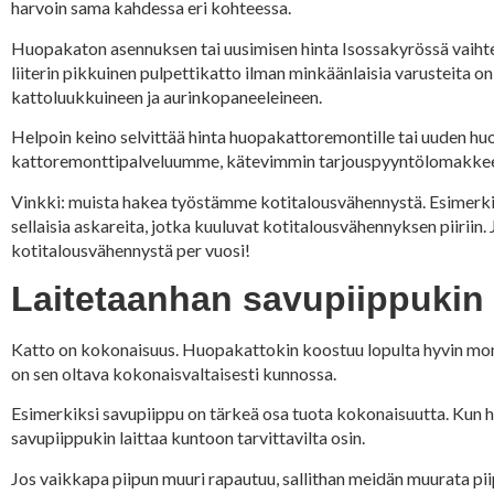
harvoin sama kahdessa eri kohteessa.
Huopakaton asennuksen tai uusimisen hinta Isossakyrössä vaihtel
liiterin pikkuinen pulpettikatto ilman minkäänlaisia varusteita 
kattoluukkuineen ja aurinkopaneeleineen.
Helpoin keino selvittää hinta huopakattoremontille tai uuden hu
kattoremonttipalveluumme, kätevimmin tarjouspyyntölomakkee
Vinkki: muista hakea työstämme kotitalousvähennystä. Esimerkik
sellaisia askareita, jotka kuuluvat kotitalousvähennyksen piirii
kotitalousvähennystä per vuosi!
Laitetaanhan savupiippuki
Katto on kokonaisuus. Huopakattokin koostuu lopulta hyvin monist
on sen oltava kokonaisvaltaisesti kunnossa.
Esimerkiksi savupiippu on tärkeä osa tuota kokonaisuutta. Kun h
savupiippukin laittaa kuntoon tarvittavilta osin.
Jos vaikkapa piipun muuri rapautuu, sallithan meidän muurata pi