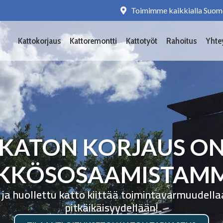
Toimimme kaikkialla Suom
Kattokorjaus
Kattoremontti
Kattotyöt
Rahoitus
Yhte
KATON KORJAUS O
KKÖSOSAAMISTAM
 ja huollettu katto kiittää toimintavarmuudella
pitkäikäisyydellään!