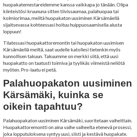
huopakatemestareidemme kanssa vaikkapa jo tänään. Olipa
kiinteistösi kruununa sitten tiivissaumaa, palahuopaa tai
kolmiorimaa, meiltä huopakaton uusiminen Kärsämäellä
sijaitsevassa kohteessasi hoituu huippuosaamisella alusta
loppuun!
Tilatessasi huopakattoremontin tai huopakaton uusimisen
Kärsämäellä meiltä, saat uudelle katollesi tietenkin myös
kunnollisen takuun. Takuumme on merkki siitä, että uusi
huopakatto on taatusti toimiva ja tyylikäs viimeistä neliötä
myöten. Pro-laatu ei petä.
Palahuopakaton uusiminen
Kärsämäki, kuinka se
oikein tapahtuu?
Palahuopakaton uusiminen Kärsämäki, suoritetaan vaiheittain.
Huopakattoremontti on aina vaihe vaiheelta etenevä prosessi,
joka lopputuloksena syntyy uusi, siisti ja kestävä huopakate.