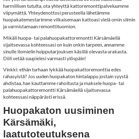
harmillisen tutulta, ota yhteyttä kattoremonttipalveluumme
viipymättä. Yhteydenottosi perusteella lähetämme
huopakatemestarimme vilkaisemaan kattoasi vielä omin silmin
ja varmistamaan remonttituomion.
Mikäli huopa- tai palahuopakattoremontti Kärsämäellä
sijaitsevassa kohteessasi on kuin onkin tarpeen, annamme
sinulle ilomielin huipputarjouksen käsillä olevasta urakasta.
Diili vetää suupielesi varmasti ylöspäin!
Vinkki: ethän turhaan lykkää huopakattoremonttia edes
rahasyistä? Jos uuden huopakaton hintalappu jostain syystä
ahdistaa, hae kauttamme rahoitusta ja maksele huopa- tai
palahuopakattoremontti Kärsämäellä sijaitsevassa
kohteessasi näppärästi erissä.
Huopakaton uusiminen
Kärsämäki,
laatutoteutuksena