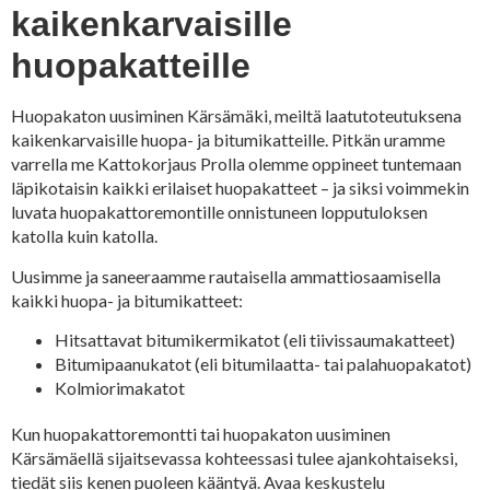
kaikenkarvaisille
huopakatteille
Huopakaton uusiminen Kärsämäki, meiltä laatutoteutuksena
kaikenkarvaisille huopa- ja bitumikatteille. Pitkän uramme
varrella me Kattokorjaus Prolla olemme oppineet tuntemaan
läpikotaisin kaikki erilaiset huopakatteet – ja siksi voimmekin
luvata huopakattoremontille onnistuneen lopputuloksen
katolla kuin katolla.
Uusimme ja saneeraamme rautaisella ammattiosaamisella
kaikki huopa- ja bitumikatteet:
Hitsattavat bitumikermikatot (eli tiivissaumakatteet)
Bitumipaanukatot (eli bitumilaatta- tai palahuopakatot)
Kolmiorimakatot
Kun huopakattoremontti tai huopakaton uusiminen
Kärsämäellä sijaitsevassa kohteessasi tulee ajankohtaiseksi,
tiedät siis kenen puoleen kääntyä. Avaa keskustelu