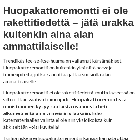
Huopakattoremontti ei ole
rakettitiedettä – jätä urakka
kuitenkin aina alan
ammattilaiselle!
Trendikäs tee-se-itse-huuma on vallannut kärsämäkiset.
Huopakattoremontti on kuitenkin yksi niitä harvoja
toimenpiteitä, jotka kannattaa jättää suosiolla alan
ammattilaiselle.
Huopakattoremontti ei ole rakettitiedettä, mutta kyseessä on
silti erittäin vaativa toimenpide.
Huopakattoremontissa
onnistuminen kysyy rautaista osaamista heti
alkumetreiltä aina viimeisiin silauksiin.
Edes
katemateriaalien valinta ei ole niin yksioikoista kuin
äkkiseltään voisi kuvitella!
Turhia riskejä ei huopakattoremontin kanssa kannata ottaa,