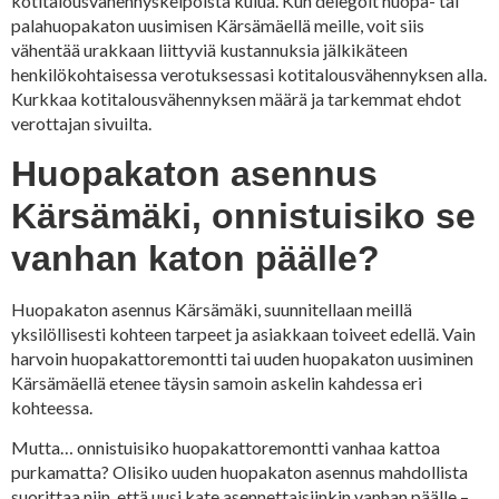
kotitalousvähennyskelpoista kulua. Kun delegoit huopa- tai
palahuopakaton uusimisen Kärsämäellä meille, voit siis
vähentää urakkaan liittyviä kustannuksia jälkikäteen
henkilökohtaisessa verotuksessasi kotitalousvähennyksen alla.
Kurkkaa kotitalousvähennyksen määrä ja tarkemmat ehdot
verottajan sivuilta.
Huopakaton asennus
Kärsämäki, onnistuisiko se
vanhan katon päälle?
Huopakaton asennus Kärsämäki, suunnitellaan meillä
yksilöllisesti kohteen tarpeet ja asiakkaan toiveet edellä. Vain
harvoin huopakattoremontti tai uuden huopakaton uusiminen
Kärsämäellä etenee täysin samoin askelin kahdessa eri
kohteessa.
Mutta… onnistuisiko huopakattoremontti vanhaa kattoa
purkamatta? Olisiko uuden huopakaton asennus mahdollista
suorittaa niin, että uusi kate asennettaisiinkin vanhan päälle –