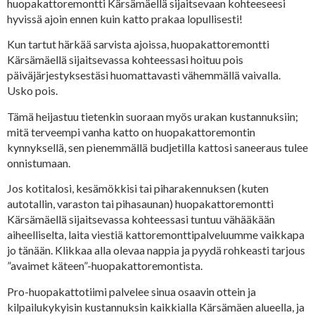
huopakattoremontti Kärsämäellä sijaitsevaan kohteeseesi
hyvissä ajoin ennen kuin katto prakaa lopullisesti!
Kun tartut härkää sarvista ajoissa, huopakattoremontti
Kärsämäellä sijaitsevassa kohteessasi hoituu pois
päiväjärjestyksestäsi huomattavasti vähemmällä vaivalla.
Usko pois.
Tämä heijastuu tietenkin suoraan myös urakan kustannuksiin;
mitä terveempi vanha katto on huopakattoremontin
kynnyksellä, sen pienemmällä budjetilla kattosi saneeraus tulee
onnistumaan.
Jos kotitalosi, kesämökkisi tai piharakennuksen (kuten
autotallin, varaston tai pihasaunan) huopakattoremontti
Kärsämäellä sijaitsevassa kohteessasi tuntuu vähääkään
aiheelliselta, laita viestiä kattoremonttipalveluumme vaikkapa
jo tänään. Klikkaa alla olevaa nappia ja pyydä rohkeasti tarjous
”avaimet käteen”-huopakattoremontista.
Pro-huopakattotiimi palvelee sinua osaavin ottein ja
kilpailukykyisin kustannuksin kaikkialla Kärsämäen alueella, ja