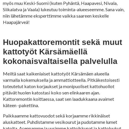
myös muu Keski-Suomi (kuten Pyhäntä, Haapavesi, Nivala,
Siikalatva ja Vaala) lukeutuu toiminta-alueeseemme. Sana vain,
niin lähetämme eksperttimme vaikka saareen keskelle
Haapajärveä!
Huopakattoremontit sekä muut
kattotyöt Kärsämäellä
kokonaisvaltaisella palvelulla
Meiltä saat kaikenlaiset kattotyöt Kärsämäen alueella
varmalla kokemuksella ja ammattiotteella. Pitkäkestoisesti
toteutetut katon korjaukset ja monipuoliset kattohuollot
pitävät huolen katostasi koko sen elinkaaren ajan.
Kattoremontin koittaessa, saat sen laadukkaana avaimet
käteen -pakettina.
Paikkaamme kattovuodot sekä korjaamme rikkinäiset
aluskatteet. Puhdistamme vesikourut ja pudotamme lumet
katolta. Asennamme ja uusimme kattoikkunat ja kattoluukut