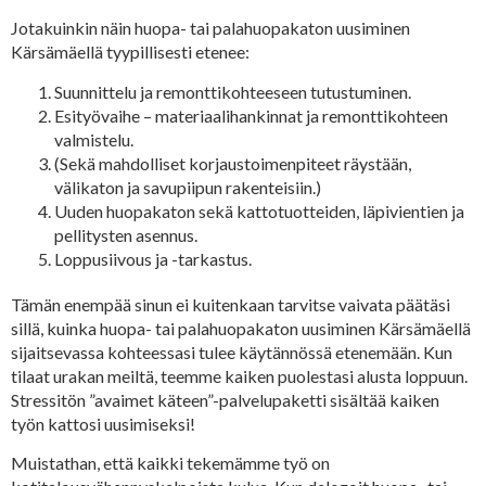
Jotakuinkin näin huopa- tai palahuopakaton uusiminen
Kärsämäellä tyypillisesti etenee:
Suunnittelu ja remonttikohteeseen tutustuminen.
Esityövaihe – materiaalihankinnat ja remonttikohteen
valmistelu.
(Sekä mahdolliset korjaustoimenpiteet räystään,
välikaton ja savupiipun rakenteisiin.)
Uuden huopakaton sekä kattotuotteiden, läpivientien ja
pellitysten asennus.
Loppusiivous ja -tarkastus.
Tämän enempää sinun ei kuitenkaan tarvitse vaivata päätäsi
sillä, kuinka huopa- tai palahuopakaton uusiminen Kärsämäellä
sijaitsevassa kohteessasi tulee käytännössä etenemään. Kun
tilaat urakan meiltä, teemme kaiken puolestasi alusta loppuun.
Stressitön ”avaimet käteen”-palvelupaketti sisältää kaiken
työn kattosi uusimiseksi!
Muistathan, että kaikki tekemämme työ on