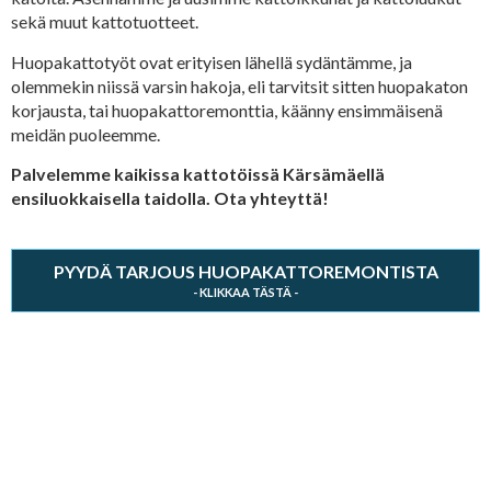
sekä muut kattotuotteet.
Huopakattotyöt ovat erityisen lähellä sydäntämme, ja
olemmekin niissä varsin hakoja, eli tarvitsit sitten huopakaton
korjausta, tai huopakattoremonttia, käänny ensimmäisenä
meidän puoleemme.
Palvelemme kaikissa kattotöissä Kärsämäellä
ensiluokkaisella taidolla. Ota yhteyttä!
PYYDÄ TARJOUS HUOPAKATTOREMONTISTA