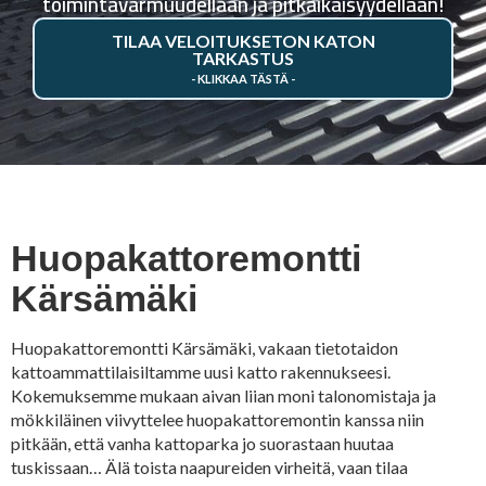
toimintavarmuudellaan ja pitkäikäisyydellään!
TILAA VELOITUKSETON KATON
TARKASTUS
Huopakattoremontti
Kärsämäki
Huopakattoremontti Kärsämäki, vakaan tietotaidon
kattoammattilaisiltamme uusi katto rakennukseesi.
Kokemuksemme mukaan aivan liian moni talonomistaja ja
mökkiläinen viivyttelee huopakattoremontin kanssa niin
pitkään, että vanha kattoparka jo suorastaan huutaa
tuskissaan… Älä toista naapureiden virheitä, vaan tilaa