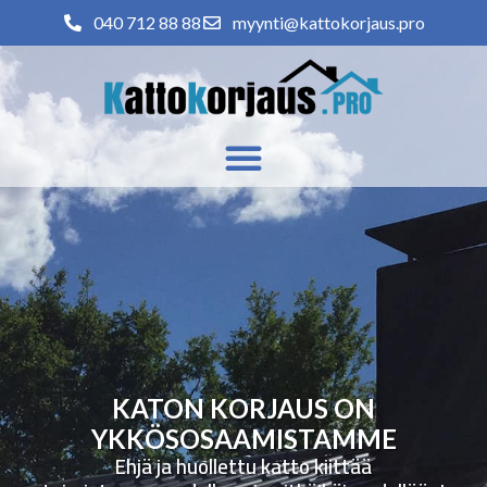
040 712 88 88
myynti@kattokorjaus.pro
KATON KORJAUS ON
YKKÖSOSAAMISTAMME
Ehjä ja huollettu katto kiittää