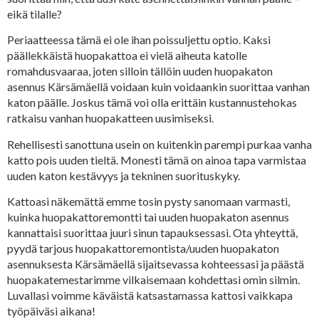
eikä tilalle?
Periaatteessa tämä ei ole ihan poissuljettu optio. Kaksi
päällekkäistä huopakattoa ei vielä aiheuta katolle
romahdusvaaraa, joten silloin tällöin uuden huopakaton
asennus Kärsämäellä voidaan kuin voidaankin suorittaa vanhan
katon päälle. Joskus tämä voi olla erittäin kustannustehokas
ratkaisu vanhan huopakatteen uusimiseksi.
Rehellisesti sanottuna usein on kuitenkin parempi purkaa vanha
katto pois uuden tieltä. Monesti tämä on ainoa tapa varmistaa
uuden katon kestävyys ja tekninen suorituskyky.
Kattoasi näkemättä emme tosin pysty sanomaan varmasti,
kuinka huopakattoremontti tai uuden huopakaton asennus
kannattaisi suorittaa juuri sinun tapauksessasi. Ota yhteyttä,
pyydä tarjous huopakattoremontista/uuden huopakaton
asennuksesta Kärsämäellä sijaitsevassa kohteessasi ja päästä
huopakatemestarimme vilkaisemaan kohdettasi omin silmin.
Luvallasi voimme käväistä katsastamassa kattosi vaikkapa
työpäiväsi aikana!