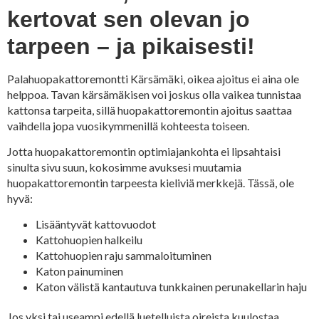
kertovat sen olevan jo
tarpeen – ja pikaisesti!
Palahuopakattoremontti Kärsämäki, oikea ajoitus ei aina ole
helppoa. Tavan kärsämäkisen voi joskus olla vaikea tunnistaa
kattonsa tarpeita, sillä huopakattoremontin ajoitus saattaa
vaihdella jopa vuosikymmenillä kohteesta toiseen.
Jotta huopakattoremontin optimiajankohta ei lipsahtaisi
sinulta sivu suun, kokosimme avuksesi muutamia
huopakattoremontin tarpeesta kieliviä merkkejä. Tässä, ole
hyvä:
Lisääntyvät kattovuodot
Kattohuopien halkeilu
Kattohuopien raju sammaloituminen
Katon painuminen
Katon välistä kantautuva tunkkainen perunakellarin haju
Jos yksi tai useampi edellä luetelluista oireista kuulostaa