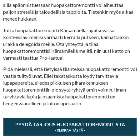
sillä epäonnistuessaan huopakattoremontti voi aiheuttaa
paljon stressiä ja taloudellisia tappioita. Tietenkin myös aikaa
menee hukkaan.
Jotta huopakattoremontti Kärsämäellä sijaitsevassa
kohteessasi menisi varmasti kerralla putkeen, kannattaakin
urakka delegoida meille. Ota yhteyttä ja tilaa
huopakattoremonttisi Kärsämäellä meiltä, niin uusi katto on
varmasti taattua Pro-laatua!
Pidä mielessä, että tietyissä tilanteissa huopakattoremontti voi
vaatia tulityöluvat. Ellei takataskusta löydy tarvittavia
lupapapereita, ei edes pikkuisen piharakennuksen
huopakattoremonttiin ole syytä ryhtyä omin voimin. Ilman
tarvittavia lupia ja osaamista huopakattoremontti on
hengenvaarallinen ja laiton operaatio.
PYYDÄ TARJOUS HUOPAKATTOREMONTISTA