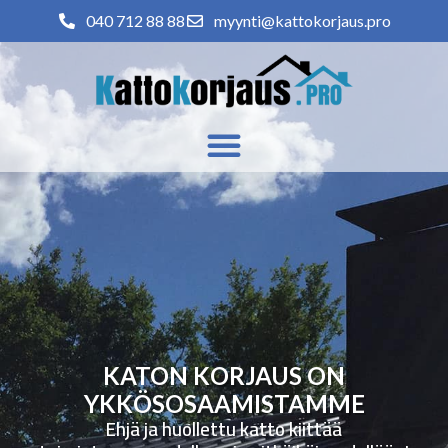
040 712 88 88
myynti@kattokorjaus.pro
KATON KORJAUS ON
YKKÖSOSAAMISTAMME
Ehjä ja huollettu katto kiittää