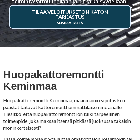
toimintavarmuudellaan ja pitkäikäisyydellään!
TILAA VELOITUKSETON KATON
TARKASTUS
Huopakattoremontti
Keminmaa
Huopakattoremontti Keminmaa, maanmainio sijoitus kun
päästät taitavat kattoremonttiammattilaisemme asialle.
Tiesitkö, että huopakattoremontti on tuiki tarpeellinen
toimenpide, joka maksaa itsensä pitkässä juoksussa takaisin
moninkertaisesti?
Tässä kolme hyvää syytä laittaa omakotitalon, kesämökin tai