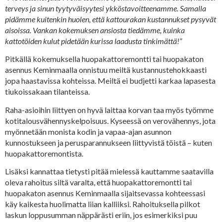
terveys ja sinun tyytyväisyytesi ykköstavoitteenamme. Samalla
pidämme kuitenkin huolen, että kattourakan kustannukset pysyvät
aisoissa. Vankan kokemuksen ansiosta tiedämme, kuinka
kattotöiden kulut pidetään kurissa laadusta tinkimättä!”
Pitkällä kokemuksella huopakattoremontti tai huopakaton
asennus Keminmaalla onnistuu meiltä kustannustehokkaasti
jopa haastavissa kohteissa. Meiltä ei budjetti karkaa lapasesta
tiukoissakaan tilanteissa.
Raha-asioihin liittyen on hyvä laittaa korvan taa myös työmme
kotitalousvähennyskelpoisuus. Kyseessä on verovähennys, jota
myönnetään monista kodin ja vapaa-ajan asunnon
kunnostukseen ja perusparannukseen liittyvistä töistä – kuten
huopakattoremontista.
Lisäksi kannattaa tietysti pitää mielessä kauttamme saatavilla
oleva rahoitus siltä varalta, että huopakattoremontti tai
huopakaton asennus Keminmaalla sijaitsevassa kohteessasi
käy kaikesta huolimatta liian kalliiksi. Rahoituksella pilkot
laskun loppusumman näppärästi eriin, jos esimerkiksi puu