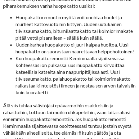
piharakennuksen vanha huopakatto uusiksi:
Huopakattoremontin myötä voit unohtaa huolet ja
murheet kattovuotoihin liittyen. Uuden uutukainen
tiivissaumakatto, bitumilaattakatto tai kolmiorimakate
pitää vettä pisaralleen – säällä kuin säällä.
Uudenkarhea huopakatto ei juuri kaipaa huoltoa. Uusi
huopakatto on suorastaan naurettavan helppohoitoinen!
Kun huopakattoremontti Keminmaalla sijaitsevassa
kohteessasi on pulkassa, uusi huopakatto kirvoittaa
kateellisia katseita aina naapuripitäjissä asti. Uusi
tiivissaumakatto, palahuopakatto tai kolmiorimakatto
raikastaa kiinteistösi ilmeen ja nostaa sen arvon taivaisiin
kuin kuuraketti.
Älä siis tuhlaa säästöjäsi epävarmoihin osakkeisiin ja
rahastoihin, Lottoon tai muihin uhkapeleihin, vaan laita rahasi
ennemmin huopakattoremonttiin. Jos huopakattoremontti
Keminmaalla sijaitsevassa osoitteessasi tuntuu jostain syystä
vähääkään aiheelliselta, tee elämäsi fiksuin päätös ja ota