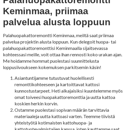
Palahuopakattoremontti
Keminmaa, priimaa
palvelua alusta loppuun
Palahuopakattoremontti Keminmaa, meiltä saat priimaa
palvelua projektin alusta loppuun. Kun delegoit huopa- tai
palahuopakattoremonttisi Keminmaalla sijaitsevassa
kohteessasi meille, voit ottaa ihan rennosti koko urakan ajan.
Me hoidamme hommat puolestasi suunnittelusta
loppusiivoukseen kokemuksen parkitsemin käsin!
Asiantuntijamme tutustuvat huolellisesti
remonttikohteeseen ja kartoittavat kattosi
kunnostustarpeet. Heti alkajaisiksi kuuntelemme myös
omat toiveesi huopakattoremonttia ja uutta kattoa
koskien herkin korvin.
Ostamme puolestasi sopivan määrän tarvittavia
materiaaleja uutta kattoasi varten. Teemme tiivistä
yhteistyötä kotimaisten kattohuopa- ja
kattotuotevalmistajien kanssa, joten kauttamme saat