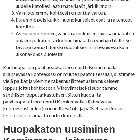
uudelle katollesi laatumateriaalit järkihinnoin!
Valmistelemme kohteesi remonttia varten.
Puramme pois kaikki huonokuntoiset osat ja rakenteet
katoltasi.
Asennamme uuden, valintasi mukaisen tiivissaumakaton,
palahuopakaton tai kolmiorimakaton vanhan tilalle. Se
täyttää taatusti kaikki odotuksesi niin teknisesti kuin
ulkonäkönsä puolesta!
Kun huopa- tai palahuopakattoremontti Keminmaalla
sijaitsevassa kohteessasi on muuten päätöksessään, siistimme
vielä paikat ja viemme rakennusjätteet asianmukaiseen
loppusijoituskohteeseen. Vihoviimeiseksi suoritamme
säntillisen lopputarkastuksen. Sitten huopa- tai
palahuopakattoremontti Keminmaalla sijaitsevassa
kohteessasi onkin jo onnellisesti ohi ja pääset nauttimaan
leppoisasta elämästä uuden katon alla.
Huopakaton uusiminen