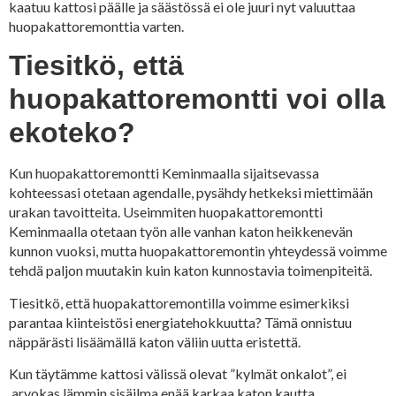
kaatuu kattosi päälle ja säästössä ei ole juuri nyt valuuttaa
huopakattoremonttia varten.
Tiesitkö, että
huopakattoremontti voi olla
ekoteko?
Kun huopakattoremontti Keminmaalla sijaitsevassa
kohteessasi otetaan agendalle, pysähdy hetkeksi miettimään
urakan tavoitteita. Useimmiten huopakattoremontti
Keminmaalla otetaan työn alle vanhan katon heikkenevän
kunnon vuoksi, mutta huopakattoremontin yhteydessä voimme
tehdä paljon muutakin kuin katon kunnostavia toimenpiteitä.
Tiesitkö, että huopakattoremontilla voimme esimerkiksi
parantaa kiinteistösi energiatehokkuutta? Tämä onnistuu
näppärästi lisäämällä katon väliin uutta eristettä.
Kun täytämme kattosi välissä olevat ”kylmät onkalot”, ei
arvokas lämmin sisäilma enää karkaa katon kautta