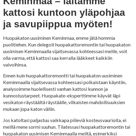
Keminmaa – laitamme
kattosi kuntoon yläpohjaa
ja savupiippua myöten!
Huopakaton uusiminen Keminmaa, emme jätä hommia
puolitiehen. Kun delegoit huopakattoremontin tai huopakaton
uusimisen Keminmaalla sijaitsevassa kohteessasi meille, voit
olla varma, että kattosi saa kerralla lääkkeet kaikkiin
vaivoihinsa.
Ennen kuin huopakattoremontti tai huopakaton uusiminen
Keminmaalla sijaitsevassa kohteessasi polkaistaan käyntiin,
analysoimme huolellisesti vanhan kattosi kunnon ja
kunnostustarpeet. Huopakate-eksperttimme käyvät läpi
vesikaton räystäältä räystäälle, vilkaisten mahdollisuuksien
mukaan jopa katon väliin.
Jos katoltasi paljastuu vaikkapa piileviä kosteusvaurioita, ei
meillä mene sormi suuhun. Tilatessasi huopakattoremontin tai
huopakaton uusimisen Keminmaalla meiltä, esimerkiksi