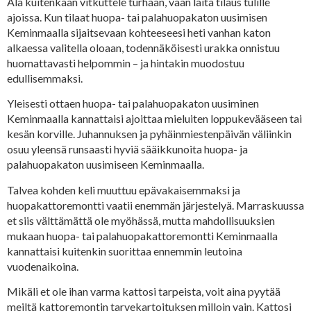
Älä kuitenkaan vitkuttele turhaan, vaan laita tilaus tulille
ajoissa. Kun tilaat huopa- tai palahuopakaton uusimisen
Keminmaalla sijaitsevaan kohteeseesi heti vanhan katon
alkaessa valitella oloaan, todennäköisesti urakka onnistuu
huomattavasti helpommin – ja hintakin muodostuu
edullisemmaksi.
Yleisesti ottaen huopa- tai palahuopakaton uusiminen
Keminmaalla kannattaisi ajoittaa mieluiten loppukevääseen tai
kesän korville. Juhannuksen ja pyhäinmiestenpäivän väliinkin
osuu yleensä runsaasti hyviä sääikkunoita huopa- ja
palahuopakaton uusimiseen Keminmaalla.
Talvea kohden keli muuttuu epävakaisemmaksi ja
huopakattoremontti vaatii enemmän järjestelyä. Marraskuussa
et siis välttämättä ole myöhässä, mutta mahdollisuuksien
mukaan huopa- tai palahuopakattoremontti Keminmaalla
kannattaisi kuitenkin suorittaa ennemmin leutoina
vuodenaikoina.
Mikäli et ole ihan varma kattosi tarpeista, voit aina pyytää
meiltä kattoremontin tarvekartoituksen milloin vain. Kattosi