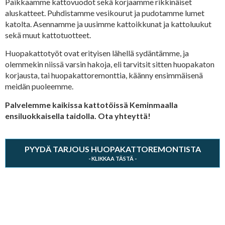
Paikkaamme kattovuodot sekä korjaamme rikkinäiset
aluskatteet. Puhdistamme vesikourut ja pudotamme lumet
katolta. Asennamme ja uusimme kattoikkunat ja kattoluukut
sekä muut kattotuotteet.
Huopakattotyöt ovat erityisen lähellä sydäntämme, ja
olemmekin niissä varsin hakoja, eli tarvitsit sitten huopakaton
korjausta, tai huopakattoremonttia, käänny ensimmäisenä
meidän puoleemme.
Palvelemme kaikissa kattotöissä Keminmaalla
ensiluokkaisella taidolla. Ota yhteyttä!
PYYDÄ TARJOUS HUOPAKATTOREMONTISTA