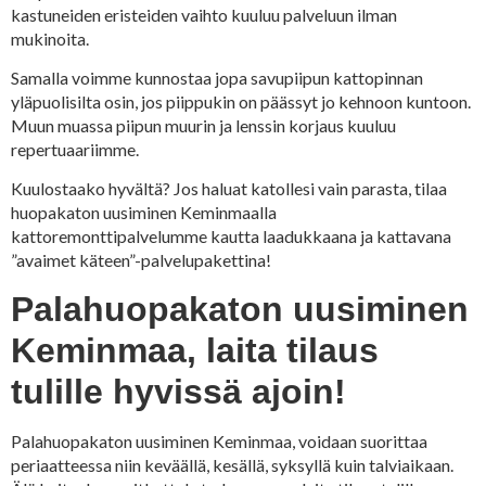
kastuneiden eristeiden vaihto kuuluu palveluun ilman
mukinoita.
Samalla voimme kunnostaa jopa savupiipun kattopinnan
yläpuolisilta osin, jos piippukin on päässyt jo kehnoon kuntoon.
Muun muassa piipun muurin ja lenssin korjaus kuuluu
repertuaariimme.
Kuulostaako hyvältä? Jos haluat katollesi vain parasta, tilaa
huopakaton uusiminen Keminmaalla
kattoremonttipalvelumme kautta laadukkaana ja kattavana
”avaimet käteen”-palvelupakettina!
Palahuopakaton uusiminen
Keminmaa, laita tilaus
tulille hyvissä ajoin!
Palahuopakaton uusiminen Keminmaa, voidaan suorittaa
periaatteessa niin keväällä, kesällä, syksyllä kuin talviaikaan.