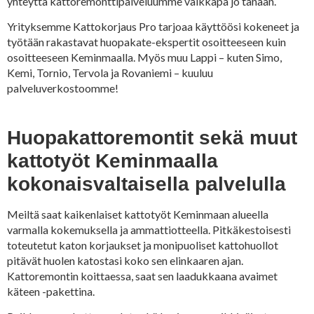
yhteyttä kattoremonttipalveluumme vaikkapa jo tänään.
Yrityksemme Kattokorjaus Pro tarjoaa käyttöösi kokeneet ja
työtään rakastavat huopakate-ekspertit osoitteeseen kuin
osoitteeseen Keminmaalla. Myös muu Lappi – kuten Simo,
Kemi, Tornio, Tervola ja Rovaniemi – kuuluu
palveluverkostoomme!
Huopakattoremontit sekä muut
kattotyöt Keminmaalla
kokonaisvaltaisella palvelulla
Meiltä saat kaikenlaiset kattotyöt Keminmaan alueella
varmalla kokemuksella ja ammattiotteella. Pitkäkestoisesti
toteutetut katon korjaukset ja monipuoliset kattohuollot
pitävät huolen katostasi koko sen elinkaaren ajan.
Kattoremontin koittaessa, saat sen laadukkaana avaimet
käteen -pakettina.