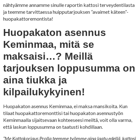
nähtyämme annamme sinulle raportin kattosi terveydentilasta
ja teemme tarvittaessa huipputarjouksen ”avaimet käteen”-
huopakattoremontista!
Huopakaton asennus
Keminmaa, mitä se
maksaisi…? Meillä
tarjouksen loppusumma on
aina tiukka ja
kilpailukykyinen!
Huopakaton asennus Keminmaa, ei maksa mansikoita. Kun
tilaat huopakattoremonttisi tai huopakaton asennustyön
Keminmaalla sijaitsevaan kohteeseesi meiltä, voit olla varma,
että laskun loppusumma on taatusti kohdillaan.
”Me Kattokorjaus Prolla teemme työmme aina laatu edellä, kattosi