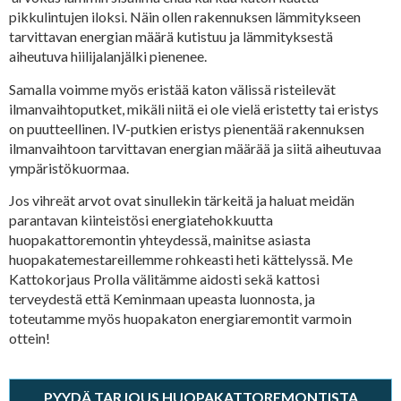
pikkulintujen iloksi. Näin ollen rakennuksen lämmitykseen
tarvittavan energian määrä kutistuu ja lämmityksestä
aiheutuva hiilijalanjälki pienenee.
Samalla voimme myös eristää katon välissä risteilevät
ilmanvaihtoputket, mikäli niitä ei ole vielä eristetty tai eristys
on puutteellinen. IV-putkien eristys pienentää rakennuksen
ilmanvaihtoon tarvittavan energian määrää ja siitä aiheutuvaa
ympäristökuormaa.
Jos vihreät arvot ovat sinullekin tärkeitä ja haluat meidän
parantavan kiinteistösi energiatehokkuutta
huopakattoremontin yhteydessä, mainitse asiasta
huopakatemestareillemme rohkeasti heti kättelyssä. Me
Kattokorjaus Prolla välitämme aidosti sekä kattosi
terveydestä että Keminmaan upeasta luonnosta, ja
toteutamme myös huopakaton energiaremontit varmoin
ottein!
PYYDÄ TARJOUS HUOPAKATTOREMONTISTA