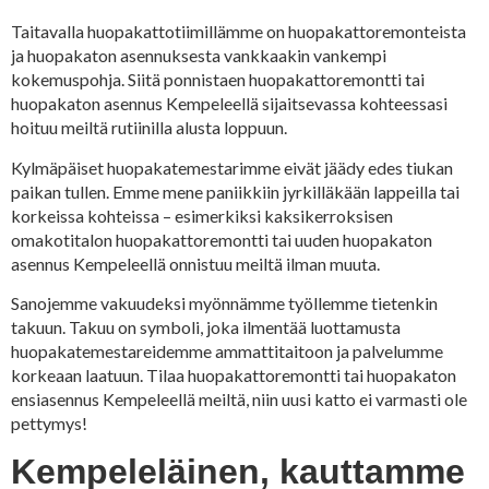
Taitavalla huopakattotiimillämme on huopakattoremonteista
ja huopakaton asennuksesta vankkaakin vankempi
kokemuspohja. Siitä ponnistaen huopakattoremontti tai
huopakaton asennus Kempeleellä sijaitsevassa kohteessasi
hoituu meiltä rutiinilla alusta loppuun.
Kylmäpäiset huopakatemestarimme eivät jäädy edes tiukan
paikan tullen. Emme mene paniikkiin jyrkilläkään lappeilla tai
korkeissa kohteissa – esimerkiksi kaksikerroksisen
omakotitalon huopakattoremontti tai uuden huopakaton
asennus Kempeleellä onnistuu meiltä ilman muuta.
Sanojemme vakuudeksi myönnämme työllemme tietenkin
takuun. Takuu on symboli, joka ilmentää luottamusta
huopakatemestareidemme ammattitaitoon ja palvelumme
korkeaan laatuun. Tilaa huopakattoremontti tai huopakaton
ensiasennus Kempeleellä meiltä, niin uusi katto ei varmasti ole
pettymys!
Kempeleläinen, kauttamme