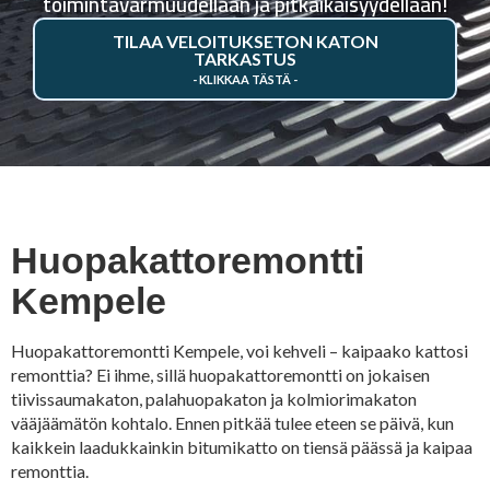
toimintavarmuudellaan ja pitkäikäisyydellään!
TILAA VELOITUKSETON KATON
TARKASTUS
Huopakattoremontti
Kempele
Huopakattoremontti Kempele, voi kehveli – kaipaako kattosi
remonttia? Ei ihme, sillä huopakattoremontti on jokaisen
tiivissaumakaton, palahuopakaton ja kolmiorimakaton
vääjäämätön kohtalo. Ennen pitkää tulee eteen se päivä, kun
kaikkein laadukkainkin bitumikatto on tiensä päässä ja kaipaa
remonttia.