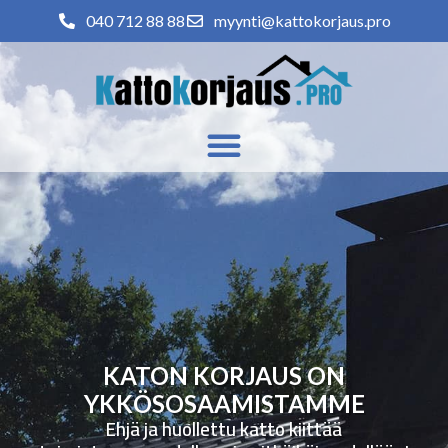
040 712 88 88
myynti@kattokorjaus.pro
KATON KORJAUS ON
YKKÖSOSAAMISTAMME
Ehjä ja huollettu katto kiittää