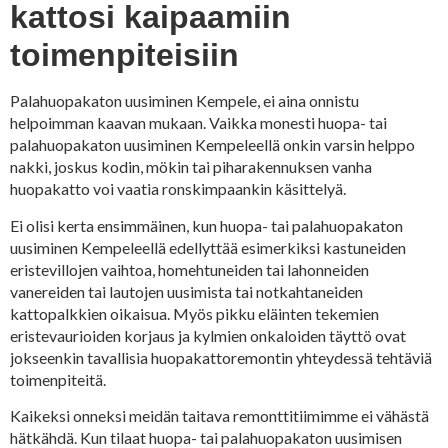
kattosi kaipaamiin
toimenpiteisiin
Palahuopakaton uusiminen Kempele, ei aina onnistu
helpoimman kaavan mukaan. Vaikka monesti huopa- tai
palahuopakaton uusiminen Kempeleellä onkin varsin helppo
nakki, joskus kodin, mökin tai piharakennuksen vanha
huopakatto voi vaatia ronskimpaankin käsittelyä.
Ei olisi kerta ensimmäinen, kun huopa- tai palahuopakaton
uusiminen Kempeleellä edellyttää esimerkiksi kastuneiden
eristevillojen vaihtoa, homehtuneiden tai lahonneiden
vanereiden tai lautojen uusimista tai notkahtaneiden
kattopalkkien oikaisua. Myös pikku eläinten tekemien
eristevaurioiden korjaus ja kylmien onkaloiden täyttö ovat
jokseenkin tavallisia huopakattoremontin yhteydessä tehtäviä
toimenpiteitä.
Kaikeksi onneksi meidän taitava remonttitiimimme ei vähästä
hätkähdä. Kun tilaat huopa- tai palahuopakaton uusimisen