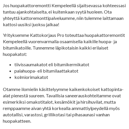
Jos huopakattoremontti Kempeleellä sijaitsevassa kohteessasi
tuntuu ajankohtaiselta, ei kuitenkaan syytä huoleen. Ota
yhteyttä kattoremonttipalveluumme, niin tulemme laittamaan
kattosi uusiksi juoksu jalkaa!
Yrityksemme Kattokorjaus Pro toteuttaa huopakattoremontit
Kempeleellä vuorenvarmalla osaamisella kaikille huopa- ja
bitumikatoille. Tunnemme läpikotaisin kaikki erilaiset
huopakatot:
tiivissaumakatot eli bitumikermikatot
palahuopa- eli bitumilaattakatot
kolmiorimakatot
Otamme ilomielin käsittelyymme kaikenkokoiset kattopinta-
alat pienestä suureen. Tavallisia saneerauskohteitamme ovat
esimerkiksi omakotitalot, kesämökit ja hirsihuvilat, mutta
remppaamme aivan yhtä korkealla ammattiylpeydellä myös
autotallisi, varastosi, grillikotasi tai pihasaunasi vanhan
huopakatteen.