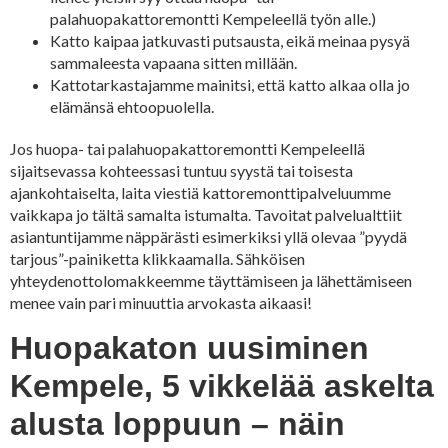
palahuopakattoremontti Kempeleellä työn alle.)
Katto kaipaa jatkuvasti putsausta, eikä meinaa pysyä
sammaleesta vapaana sitten millään.
Kattotarkastajamme mainitsi, että katto alkaa olla jo
elämänsä ehtoopuolella.
Jos huopa- tai palahuopakattoremontti Kempeleellä
sijaitsevassa kohteessasi tuntuu syystä tai toisesta
ajankohtaiselta, laita viestiä kattoremonttipalveluumme
vaikkapa jo tältä samalta istumalta. Tavoitat palvelualttiit
asiantuntijamme näppärästi esimerkiksi yllä olevaa ”pyydä
tarjous”-painiketta klikkaamalla. Sähköisen
yhteydenottolomakkeemme täyttämiseen ja lähettämiseen
menee vain pari minuuttia arvokasta aikaasi!
Huopakaton uusiminen
Kempele, 5 vikkelää askelta
alusta loppuun – näin