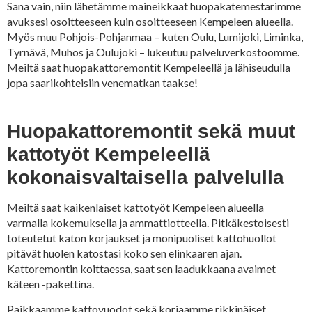
Sana vain, niin lähetämme maineikkaat huopakatemestarimme
avuksesi osoitteeseen kuin osoitteeseen Kempeleen alueella.
Myös muu Pohjois-Pohjanmaa – kuten Oulu, Lumijoki, Liminka,
Tyrnävä, Muhos ja Oulujoki – lukeutuu palveluverkostoomme.
Meiltä saat huopakattoremontit Kempeleellä ja lähiseudulla
jopa saarikohteisiin venematkan taakse!
Huopakattoremontit sekä muut
kattotyöt Kempeleellä
kokonaisvaltaisella palvelulla
Meiltä saat kaikenlaiset kattotyöt Kempeleen alueella
varmalla kokemuksella ja ammattiotteella. Pitkäkestoisesti
toteutetut katon korjaukset ja monipuoliset kattohuollot
pitävät huolen katostasi koko sen elinkaaren ajan.
Kattoremontin koittaessa, saat sen laadukkaana avaimet
käteen -pakettina.
Paikkaamme kattovuodot sekä korjaamme rikkinäiset