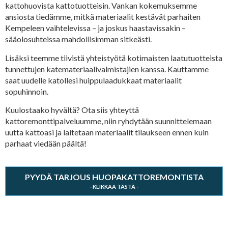
kattohuovista kattotuotteisin. Vankan kokemuksemme
ansiosta tiedämme, mitkä materiaalit kestävät parhaiten
Kempeleen vaihtelevissa – ja joskus haastavissakin –
sääolosuhteissa mahdollisimman sitkeästi.
Lisäksi teemme tiivistä yhteistyötä kotimaisten laatutuotteista
tunnettujen katemateriaalivalmistajien kanssa. Kauttamme
saat uudelle katollesi huippulaadukkaat materiaalit
sopuhinnoin.
Kuulostaako hyvältä? Ota siis yhteyttä
kattoremonttipalveluumme, niin ryhdytään suunnittelemaan
uutta kattoasi ja laitetaan materiaalit tilaukseen ennen kuin
parhaat viedään päältä!
PYYDÄ TARJOUS HUOPAKATTOREMONTISTA