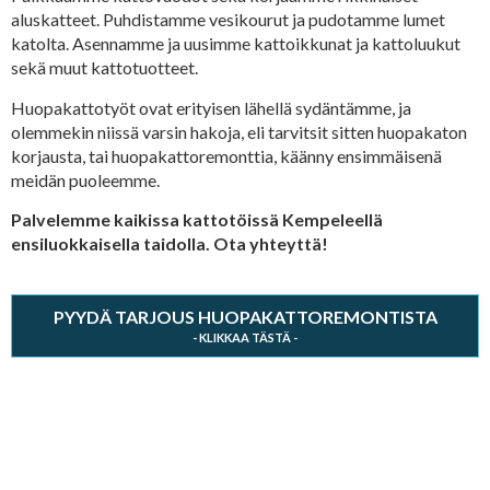
aluskatteet. Puhdistamme vesikourut ja pudotamme lumet
katolta. Asennamme ja uusimme kattoikkunat ja kattoluukut
sekä muut kattotuotteet.
Huopakattotyöt ovat erityisen lähellä sydäntämme, ja
olemmekin niissä varsin hakoja, eli tarvitsit sitten huopakaton
korjausta, tai huopakattoremonttia, käänny ensimmäisenä
meidän puoleemme.
Palvelemme kaikissa kattotöissä Kempeleellä
ensiluokkaisella taidolla. Ota yhteyttä!
PYYDÄ TARJOUS HUOPAKATTOREMONTISTA