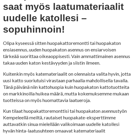
saat myös laatumateriaalit
uudelle katollesi –
sopuhinnoin!
Olipa kyseessä sitten huopakattoremontti tai huopakaton
ensiasennus, uuden huopakaton asennus on ensiarvoisen
tärkeää suorittaa oikeaoppisesti. Vain ammattimainen asennus
takaa uuden katon kestävyyden ja siistin ilmeen.
Kuitenkin myös katemateriaalit on olennaista valita hyvin, jotta
uusi katto suoriutuisi virastaan parhaalla mahdollisella tavalla.
Tänä päivänä niin kattohuopia kuin huopakaton kattotuotteita
on markkinoilla huikea määrä, mutta kokemuksemme mukaan
tuotteissa on myös huomattavia laatueroja.
Kun tilaat huopakattoremonttisi tai huopakaton asennustyön
Kempeleellä meiltä, rautaiset huopakate-eksperttimme
auttavatkin sinua mielellään valikoimaan uudelle katollesi
hyvän hinta-laatusuhteen omaavat katemateriaalit