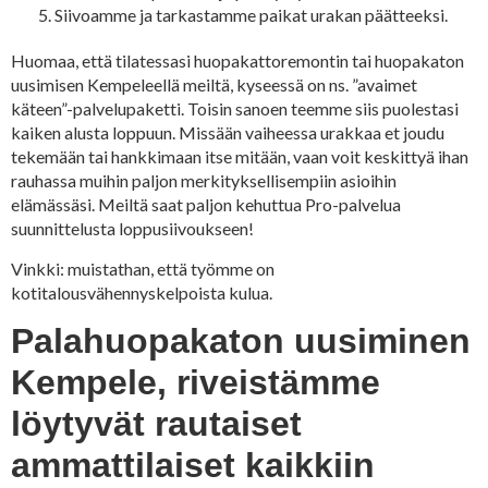
Siivoamme ja tarkastamme paikat urakan päätteeksi.
Huomaa, että tilatessasi huopakattoremontin tai huopakaton
uusimisen Kempeleellä meiltä, kyseessä on ns. ”avaimet
käteen”-palvelupaketti. Toisin sanoen teemme siis puolestasi
kaiken alusta loppuun. Missään vaiheessa urakkaa et joudu
tekemään tai hankkimaan itse mitään, vaan voit keskittyä ihan
rauhassa muihin paljon merkityksellisempiin asioihin
elämässäsi. Meiltä saat paljon kehuttua Pro-palvelua
suunnittelusta loppusiivoukseen!
Vinkki: muistathan, että työmme on
kotitalousvähennyskelpoista kulua.
Palahuopakaton uusiminen
Kempele, riveistämme
löytyvät rautaiset
ammattilaiset kaikkiin