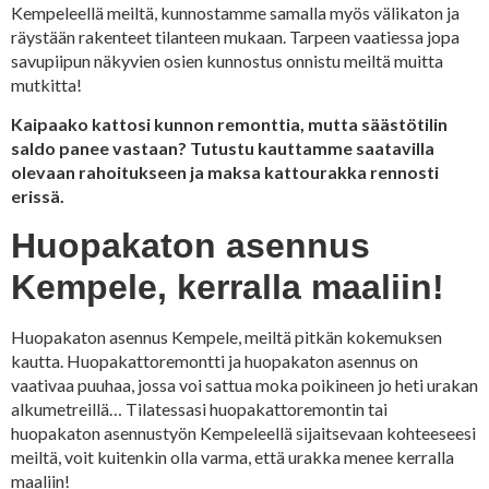
Kempeleellä meiltä, kunnostamme samalla myös välikaton ja
räystään rakenteet tilanteen mukaan. Tarpeen vaatiessa jopa
savupiipun näkyvien osien kunnostus onnistu meiltä muitta
mutkitta!
Kaipaako kattosi kunnon remonttia, mutta säästötilin
saldo panee vastaan? Tutustu kauttamme saatavilla
olevaan rahoitukseen ja maksa kattourakka rennosti
erissä.
Huopakaton asennus
Kempele, kerralla maaliin!
Huopakaton asennus Kempele, meiltä pitkän kokemuksen
kautta. Huopakattoremontti ja huopakaton asennus on
vaativaa puuhaa, jossa voi sattua moka poikineen jo heti urakan
alkumetreillä… Tilatessasi huopakattoremontin tai
huopakaton asennustyön Kempeleellä sijaitsevaan kohteeseesi
meiltä, voit kuitenkin olla varma, että urakka menee kerralla
maaliin!