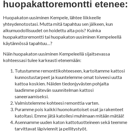
huopakattoremontti etenee:
Huopakaton uusiminen Kempele, lähtee liikkeelle
yhteydenotostasi. Mutta mitä tapahtuu sen jälkeen, kun
alkumuodollisuudet on hoidettu alta pois? Kuinka
huopakattoremontti tai huopakaton uusiminen Kempeleellä
käytännössä tapahtuu…?
Näin huopakaton uusiminen Kempeleellä sijaitsevassa
kohteessasi tulee karkeasti etenemään:
Tutustumme remonttikohteeseen, kartoitamme kattosi
kunnostustarpeet ja kuuntelemme omat toiveesi uutta
kattoa koskien. Näiden tiedonjyvästen pohjalta
laadimme pätevän suunnitelman kattosi
saneeraamiseksi.
Valmistelemme kohteesi remonttia varten.
Puramme pois kaikki huonokuntoiset osat ja rakenteet
katoltasi. Emme jätä katollesi muhimaan mitään mätää!
Asennamme uuden katon kattotuotteineen sekä teemme
tarvittavat läpiviennit ja pellitystyöt.