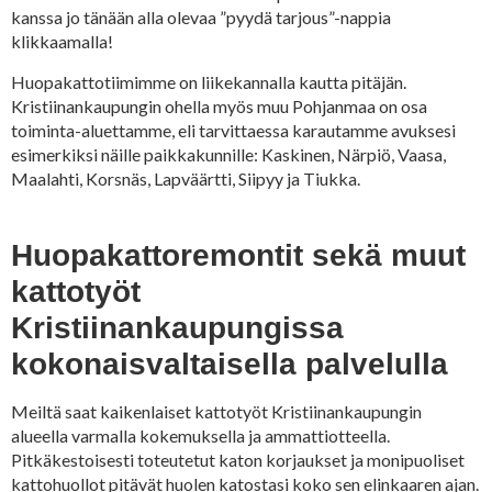
kanssa jo tänään alla olevaa ”pyydä tarjous”-nappia
klikkaamalla!
Huopakattotiimimme on liikekannalla kautta pitäjän.
Kristiinankaupungin ohella myös muu Pohjanmaa on osa
toiminta-aluettamme, eli tarvittaessa karautamme avuksesi
esimerkiksi näille paikkakunnille: Kaskinen, Närpiö, Vaasa,
Maalahti, Korsnäs, Lapväärtti, Siipyy ja Tiukka.
Huopakattoremontit sekä muut
kattotyöt
Kristiinankaupungissa
kokonaisvaltaisella palvelulla
Meiltä saat kaikenlaiset kattotyöt Kristiinankaupungin
alueella varmalla kokemuksella ja ammattiotteella.
Pitkäkestoisesti toteutetut katon korjaukset ja monipuoliset
kattohuollot pitävät huolen katostasi koko sen elinkaaren ajan.