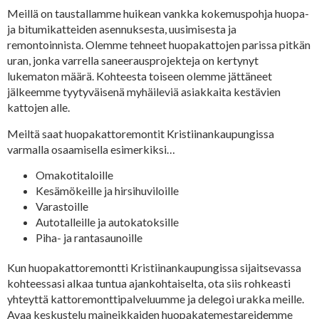
Meillä on taustallamme huikean vankka kokemuspohja huopa-
ja bitumikatteiden asennuksesta, uusimisesta ja
remontoinnista. Olemme tehneet huopakattojen parissa pitkän
uran, jonka varrella saneerausprojekteja on kertynyt
lukematon määrä. Kohteesta toiseen olemme jättäneet
jälkeemme tyytyväisenä myhäileviä asiakkaita kestävien
kattojen alle.
Meiltä saat huopakattoremontit Kristiinankaupungissa
varmalla osaamisella esimerkiksi…
Omakotitaloille
Kesämökeille ja hirsihuviloille
Varastoille
Autotalleille ja autokatoksille
Piha- ja rantasaunoille
Kun huopakattoremontti Kristiinankaupungissa sijaitsevassa
kohteessasi alkaa tuntua ajankohtaiselta, ota siis rohkeasti
yhteyttä kattoremonttipalveluumme ja delegoi urakka meille.
Avaa keskustelu maineikkaiden huopakatemestareidemme