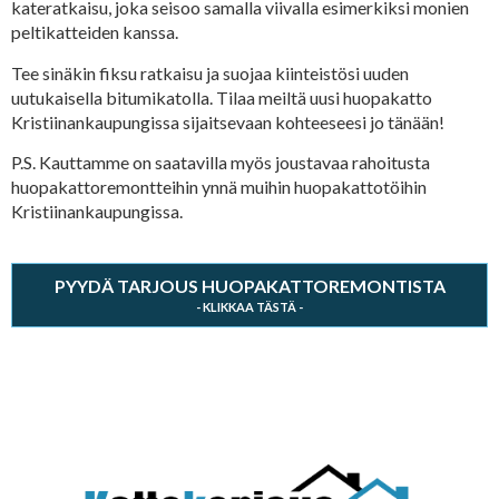
kateratkaisu, joka seisoo samalla viivalla esimerkiksi monien
peltikatteiden kanssa.
Tee sinäkin fiksu ratkaisu ja suojaa kiinteistösi uuden
uutukaisella bitumikatolla. Tilaa meiltä uusi huopakatto
Kristiinankaupungissa sijaitsevaan kohteeseesi jo tänään!
P.S. Kauttamme on saatavilla myös joustavaa rahoitusta
huopakattoremontteihin ynnä muihin huopakattotöihin
Kristiinankaupungissa.
PYYDÄ TARJOUS HUOPAKATTOREMONTISTA