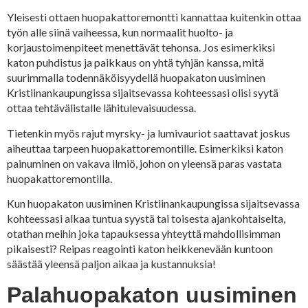
Yleisesti ottaen huopakattoremontti kannattaa kuitenkin ottaa
työn alle siinä vaiheessa, kun normaalit huolto- ja
korjaustoimenpiteet menettävät tehonsa. Jos esimerkiksi
katon puhdistus ja paikkaus on yhtä tyhjän kanssa, mitä
suurimmalla todennäköisyydellä huopakaton uusiminen
Kristiinankaupungissa sijaitsevassa kohteessasi olisi syytä
ottaa tehtävälistalle lähitulevaisuudessa.
Tietenkin myös rajut myrsky- ja lumivauriot saattavat joskus
aiheuttaa tarpeen huopakattoremontille. Esimerkiksi katon
painuminen on vakava ilmiö, johon on yleensä paras vastata
huopakattoremontilla.
Kun huopakaton uusiminen Kristiinankaupungissa sijaitsevassa
kohteessasi alkaa tuntua syystä tai toisesta ajankohtaiselta,
otathan meihin joka tapauksessa yhteyttä mahdollisimman
pikaisesti? Reipas reagointi katon heikkenevään kuntoon
säästää yleensä paljon aikaa ja kustannuksia!
Palahuopakaton uusiminen