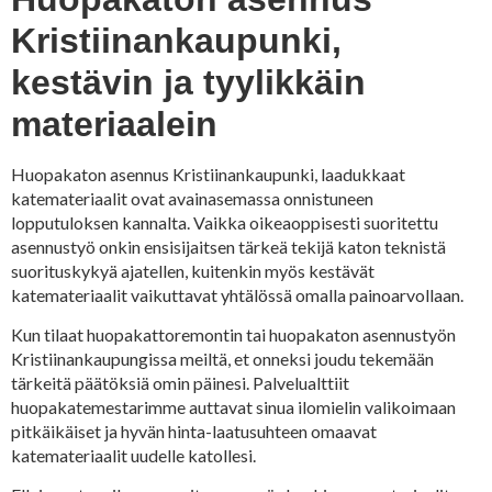
Kristiinankaupunki,
kestävin ja tyylikkäin
materiaalein
Huopakaton asennus Kristiinankaupunki, laadukkaat
katemateriaalit ovat avainasemassa onnistuneen
lopputuloksen kannalta. Vaikka oikeaoppisesti suoritettu
asennustyö onkin ensisijaitsen tärkeä tekijä katon teknistä
suorituskykyä ajatellen, kuitenkin myös kestävät
katemateriaalit vaikuttavat yhtälössä omalla painoarvollaan.
Kun tilaat huopakattoremontin tai huopakaton asennustyön
Kristiinankaupungissa meiltä, et onneksi joudu tekemään
tärkeitä päätöksiä omin päinesi. Palvelualttiit
huopakatemestarimme auttavat sinua ilomielin valikoimaan
pitkäikäiset ja hyvän hinta-laatusuhteen omaavat
katemateriaalit uudelle katollesi.