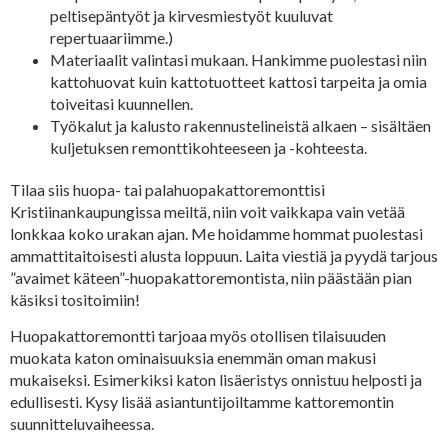
peltisepäntyöt ja kirvesmiestyöt kuuluvat
repertuaariimme.)
Materiaalit valintasi mukaan. Hankimme puolestasi niin
kattohuovat kuin kattotuotteet kattosi tarpeita ja omia
toiveitasi kuunnellen.
Työkalut ja kalusto rakennustelineistä alkaen – sisältäen
kuljetuksen remonttikohteeseen ja -kohteesta.
Tilaa siis huopa- tai palahuopakattoremonttisi
Kristiinankaupungissa meiltä, niin voit vaikkapa vain vetää
lonkkaa koko urakan ajan. Me hoidamme hommat puolestasi
ammattitaitoisesti alusta loppuun. Laita viestiä ja pyydä tarjous
”avaimet käteen”-huopakattoremontista, niin päästään pian
käsiksi tositoimiin!
Huopakattoremontti tarjoaa myös otollisen tilaisuuden
muokata katon ominaisuuksia enemmän oman makusi
mukaiseksi. Esimerkiksi katon lisäeristys onnistuu helposti ja
edullisesti. Kysy lisää asiantuntijoiltamme kattoremontin
suunnitteluvaiheessa.