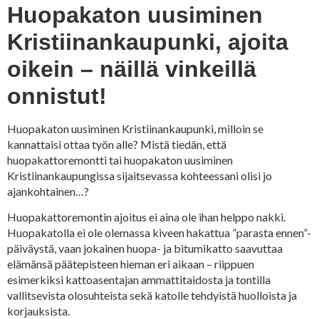
Huopakaton uusiminen
Kristiinankaupunki, ajoita
oikein – näillä vinkeillä
onnistut!
Huopakaton uusiminen Kristiinankaupunki, milloin se
kannattaisi ottaa työn alle? Mistä tiedän, että
huopakattoremontti tai huopakaton uusiminen
Kristiinankaupungissa sijaitsevassa kohteessani olisi jo
ajankohtainen…?
Huopakattoremontin ajoitus ei aina ole ihan helppo nakki.
Huopakatolla ei ole olemassa kiveen hakattua ”parasta ennen”-
päiväystä, vaan jokainen huopa- ja bitumikatto saavuttaa
elämänsä päätepisteen hieman eri aikaan – riippuen
esimerkiksi kattoasentajan ammattitaidosta ja tontilla
vallitsevista olosuhteista sekä katolle tehdyistä huolloista ja
korjauksista.