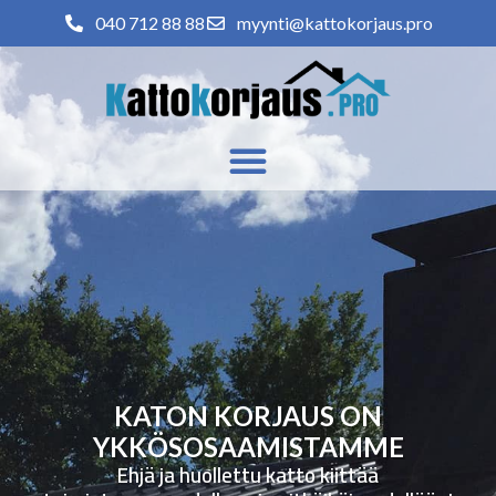
040 712 88 88
myynti@kattokorjaus.pro
KATON KORJAUS ON
YKKÖSOSAAMISTAMME
Ehjä ja huollettu katto kiittää