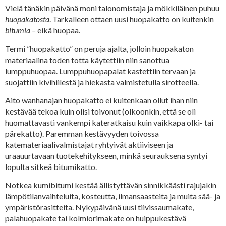
Vielä tänäkin päivänä moni talonomistaja ja mökkiläinen puhuu
huopakatosta
. Tarkalleen ottaen uusi huopakatto on kuitenkin
bitumia –
eikä huopaa.
Termi ”huopakatto” on peruja ajalta, jolloin huopakaton
materiaalina toden totta käytettiin niin sanottua
lumppuhuopaa. Lumppuhuopapalat kastettiin tervaan ja
suojattiin kivihiilestä ja hiekasta valmistetulla sirotteella.
Aito wanhanajan huopakatto ei kuitenkaan ollut ihan niin
kestävää tekoa kuin olisi toivonut (olkoonkin, että se oli
huomattavasti vankempi kateratkaisu kuin vaikkapa olki- tai
pärekatto). Paremman kestävyyden toivossa
katemateriaalivalmistajat ryhtyivät aktiiviseen ja
uraauurtavaan tuotekehitykseen, minkä seurauksena syntyi
lopulta sitkeä bitumikatto.
Notkea kumibitumi kestää ällistyttävän sinnikkäästi rajujakin
lämpötilanvaihteluita, kosteutta, ilmansaasteita ja muita sää- ja
ympäristörasitteita. Nykypäivänä uusi tiivissaumakate,
palahuopakate tai kolmiorimakate on huippukestävä