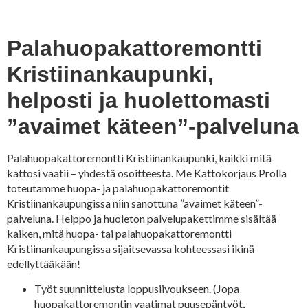
Palahuopakattoremontti
Kristiinankaupunki,
helposti ja huolettomasti
”avaimet käteen”-palveluna
Palahuopakattoremontti Kristiinankaupunki, kaikki mitä
kattosi vaatii – yhdestä osoitteesta. Me Kattokorjaus Prolla
toteutamme huopa- ja palahuopakattoremontit
Kristiinankaupungissa niin sanottuna ”avaimet käteen”-
palveluna. Helppo ja huoleton palvelupakettimme sisältää
kaiken, mitä huopa- tai palahuopakattoremontti
Kristiinankaupungissa sijaitsevassa kohteessasi ikinä
edellyttääkään!
Työt suunnittelusta loppusiivoukseen. (Jopa
huopakattoremontin vaatimat puusepäntyöt,