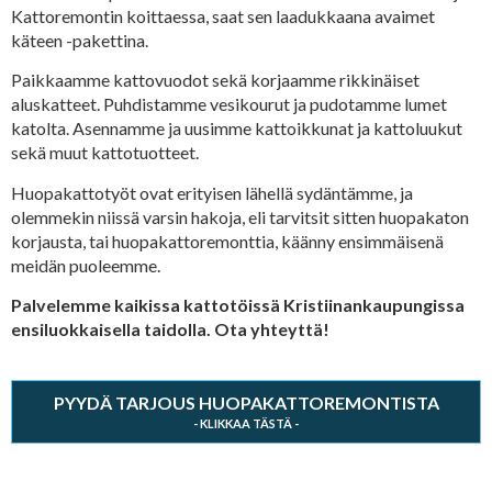
Kattoremontin koittaessa, saat sen laadukkaana avaimet
käteen -pakettina.
Paikkaamme kattovuodot sekä korjaamme rikkinäiset
aluskatteet. Puhdistamme vesikourut ja pudotamme lumet
katolta. Asennamme ja uusimme kattoikkunat ja kattoluukut
sekä muut kattotuotteet.
Huopakattotyöt ovat erityisen lähellä sydäntämme, ja
olemmekin niissä varsin hakoja, eli tarvitsit sitten huopakaton
korjausta, tai huopakattoremonttia, käänny ensimmäisenä
meidän puoleemme.
Palvelemme kaikissa kattotöissä Kristiinankaupungissa
ensiluokkaisella taidolla. Ota yhteyttä!
PYYDÄ TARJOUS HUOPAKATTOREMONTISTA