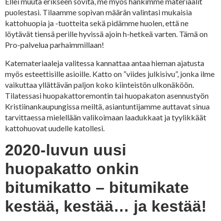
Ellei muuta erikseen sovita, me myös hankimme materiaalit
puolestasi. Tilaamme sopivan määrän valintasi mukaisia
kattohuopia ja -tuotteita sekä pidämme huolen, että ne
löytävät tiensä perille hyvissä ajoin h-hetkeä varten. Tämä on
Pro-palvelua parhaimmillaan!
Katemateriaaleja valitessa kannattaa antaa hieman ajatusta
myös esteettisille asioille. Katto on ”viides julkisivu”, jonka ilme
vaikuttaa yllättävän paljon koko kiinteistön ulkonäköön.
Tilatessasi huopakattoremontin tai huopakaton asennustyön
Kristiinankaupungissa meiltä, asiantuntijamme auttavat sinua
tarvittaessa mielellään valikoimaan laadukkaat ja tyylikkäät
kattohuovat uudelle katollesi.
2020-luvun uusi
huopakatto onkin
bitumikatto – bitumikate
kestää, kestää… ja kestää!