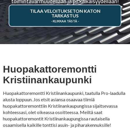
toimintavarmuudellaan ja pitkäikäisyydellään!
TILAA VELOITUKSETON KATON
TARKASTUS
Huopakattoremontti
Kristiinankaupunki
Huopakattoremontti Kristiinankaupunki, taatulla Pro-laadulla
alusta loppuun. Jos etsit asiansa osaavaa tiimiä
huopakattoremonttiin Kristiinankaupungissa sijaitsevassa
kohteessasi, olet oikeassa osoitteessa. Meiltä saat
huopakattoremontit Kristiinankaupungissa rautaisella
osaamisella kaikille tonttisi asuin- ja piharakennuksille!