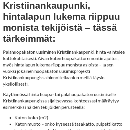
Kristiinankaupunki,
hintalapun lukema riippuu
monista tekijöistä – tässä
tärkeimmät:
Palahuopakaton uusiminen Kristiinankaupunki, hinta vaihtelee
kattokohtaisesti. Aivan kuten huopakattoremontin ajoitus,
myös hintalapun lukema riippuu monista asioista – ja sen
vuoksi jokainen huopakaton uusimisprojekti
Kristiinankaupungissa hinnoitellaankin meillä täysin
yksilöllisesti.
Käytännössä hinta huopa- tai palahuopakaton uusimiselle
Kristiinankaupungissa sijaitsevassa kohteessasi määräytyy
esimerkiksi näiden tekijöiden perusteella:
Katon koko (m2).
Katon muoto – onko kyseessä tasakatto, pulpettikatto,