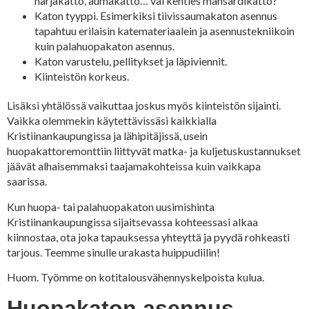
harjakatto, aumakatto… vai kenties mansardikatto?
Katon tyyppi. Esimerkiksi tiivissaumakaton asennus
tapahtuu erilaisin katemateriaalein ja asennustekniikoin
kuin palahuopakaton asennus.
Katon varustelu, pellitykset ja läpiviennit.
Kiinteistön korkeus.
Lisäksi yhtälössä vaikuttaa joskus myös kiinteistön sijainti.
Vaikka olemmekin käytettävissäsi kaikkialla
Kristiinankaupungissa ja lähipitäjissä, usein
huopakattoremonttiin liittyvät matka- ja kuljetuskustannukset
jäävät alhaisemmaksi taajamakohteissa kuin vaikkapa
saarissa.
Kun huopa- tai palahuopakaton uusimishinta
Kristiinankaupungissa sijaitsevassa kohteessasi alkaa
kiinnostaa, ota joka tapauksessa yhteyttä ja pyydä rohkeasti
tarjous. Teemme sinulle urakasta huippudiilin!
Huom. Työmme on kotitalousvähennyskelpoista kulua.
Huopakaton asennus