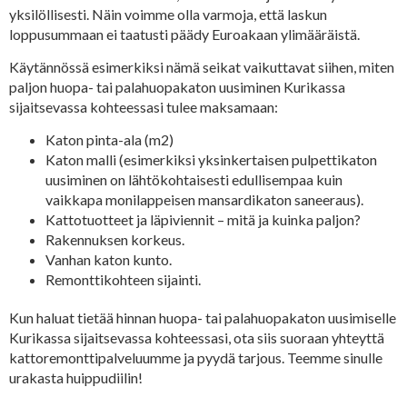
yksilöllisesti. Näin voimme olla varmoja, että laskun
loppusummaan ei taatusti päädy Euroakaan ylimääräistä.
Käytännössä esimerkiksi nämä seikat vaikuttavat siihen, miten
paljon huopa- tai palahuopakaton uusiminen Kurikassa
sijaitsevassa kohteessasi tulee maksamaan:
Katon pinta-ala (m2)
Katon malli (esimerkiksi yksinkertaisen pulpettikaton
uusiminen on lähtökohtaisesti edullisempaa kuin
vaikkapa monilappeisen mansardikaton saneeraus).
Kattotuotteet ja läpiviennit – mitä ja kuinka paljon?
Rakennuksen korkeus.
Vanhan katon kunto.
Remonttikohteen sijainti.
Kun haluat tietää hinnan huopa- tai palahuopakaton uusimiselle
Kurikassa sijaitsevassa kohteessasi, ota siis suoraan yhteyttä
kattoremonttipalveluumme ja pyydä tarjous. Teemme sinulle
urakasta huippudiilin!