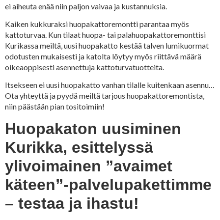
ei aiheuta enää niin paljon vaivaa ja kustannuksia.
Kaiken kukkuraksi huopakattoremontti parantaa myös
kattoturvaa. Kun tilaat huopa- tai palahuopakattoremonttisi
Kurikassa meiltä, uusi huopakatto kestää talven lumikuormat
odotusten mukaisesti ja katolta löytyy myös riittävä määrä
oikeaoppisesti asennettuja kattoturvatuotteita.
Itsekseen ei uusi huopakatto vanhan tilalle kuitenkaan asennu…
Ota yhteyttä ja pyydä meiltä tarjous huopakattoremontista,
niin päästään pian tositoimiin!
Huopakaton uusiminen
Kurikka, esittelyssä
ylivoimainen ”avaimet
käteen”-palvelupakettimme
– testaa ja ihastu!