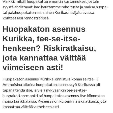
Vinkki: mikäli huopakattoremontin kustannukset jostain
syystä ahdistavat, hae kauttamme rahoitusta ja maksa huopa-
tai palahuopakaton uusiminen Kurikassa sijaitsevassa
kohteessasi rennosti erissä.
Huopakaton asennus
Kurikka, tee-se-itse-
henkeen? Riskiratkaisu,
jota kannattaa välttää
viimeiseen asti!
Huopakaton asennus Kurikka, onnistuisikohan se itse…?
Ammoisina aikoina huopakaton asennustyö Kurikassa oli
tapana tehdä itse, ja vielä nykyäänkin tee-se-itse-
huopakattoremontti tai huopakaton asennus itse kiinnostaa
monia kurikkalaisia. Kyseessä on kuitenkin riskiratkaisu, jota
kannattaa välttää viimeiseen asti.