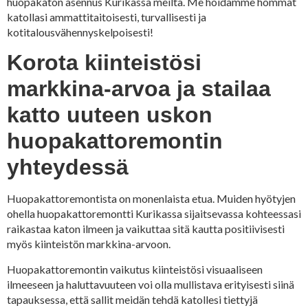
huopakaton asennus Kurikassa meiltä. Me hoidamme hommat
katollasi ammattitaitoisesti, turvallisesti ja
kotitalousvähennyskelpoisesti!
Korota kiinteistösi
markkina-arvoa ja stailaa
katto uuteen uskon
huopakattoremontin
yhteydessä
Huopakattoremontista on monenlaista etua. Muiden hyötyjen
ohella huopakattoremontti Kurikassa sijaitsevassa kohteessasi
raikastaa katon ilmeen ja vaikuttaa sitä kautta positiivisesti
myös kiinteistön markkina-arvoon.
Huopakattoremontin vaikutus kiinteistösi visuaaliseen
ilmeeseen ja haluttavuuteen voi olla mullistava erityisesti siinä
tapauksessa, että sallit meidän tehdä katollesi tiettyjä