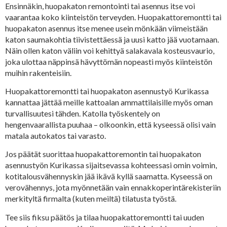
Ensinnäkin, huopakaton remontointi tai asennus itse voi
vaarantaa koko kiinteistön terveyden. Huopakattoremontti tai
huopakaton asennus itse menee usein mönkään viimeistään
katon saumakohtia tiivistettäessä ja uusi katto jää vuotamaan.
Näin ollen katon väliin voi kehittyä salakavala kosteusvaurio,
joka ulottaa näppinsä hävyttömän nopeasti myös kiinteistön
muihin rakenteisiin.
Huopakattoremontti tai huopakaton asennustyö Kurikassa
kannattaa jättää meille kattoalan ammattilaisille myös oman
turvallisuutesi tähden. Katolla työskentely on
hengenvaarallista puuhaa – olkoonkin, että kyseessä olisi vain
matala autokatos tai varasto.
Jos päätät suorittaa huopakattoremontin tai huopakaton
asennustyön Kurikassa sijaitsevassa kohteessasi omin voimin,
kotitalousvähennyskin jää ikävä kyllä saamatta. Kyseessä on
verovähennys, jota myönnetään vain ennakkoperintärekisteriin
merkityltä firmalta (kuten meiltä) tilatusta työstä.
Tee siis fiksu päätös ja tilaa huopakattoremontti tai uuden