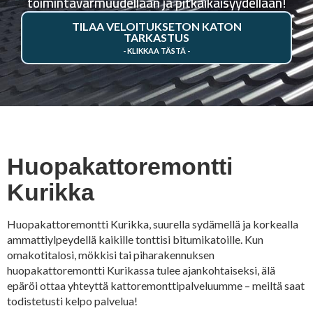
toimintavarmuudellaan ja pitkäikäisyydellään!
TILAA VELOITUKSETON KATON
TARKASTUS
Huopakattoremontti
Kurikka
Huopakattoremontti Kurikka, suurella sydämellä ja korkealla
ammattiylpeydellä kaikille tonttisi bitumikatoille. Kun
omakotitalosi, mökkisi tai piharakennuksen
huopakattoremontti Kurikassa tulee ajankohtaiseksi, älä
epäröi ottaa yhteyttä kattoremonttipalveluumme – meiltä saat
todistetusti kelpo palvelua!