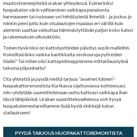
muutostoimenpiteitä urakan yhteydessä. Esimerkiksi
huopakaton värin vaihtaminen vaikkapa punaisesta
harmaaseen tai ruskeaan voi tehdä pieniä ihmeitä – ja joskus jo
niinkin pieni juttu kuin otsalautojen maalaus eri värillä kuin
aiemmin saattaa vaikuttaa hämmästyttävän paljon koko katon
ja rakennuksen ulkonäköön.
Toinen hyvä niksi on kattotuotteiden päivitys uusiin malleihin.
Kokeiltaisiinko vaikka kantikkaita vesikouruja pyöreiden
tilalle? Tai miten olisi kattopeltiseppiemme mittatilaustyönä
takoma piipunhattu?
Ota yhteyttä ja pyydä meiltä tarjous ”avaimet käteen”-
huopakattoremontista Kurikassa sijaitsevassa kohteessasi,
niin ryhdytään suunnittelemaan uutta kattoasi vaikkapa ihan
tässä lähipäivinä. Urakan suunnitteluvaiheessa voit kysyä
huopakatemestareiltamme lisää hyviä vinkkejä katon
stailaukseen!
PYYDÄ TARJOUS HUOPAKATTOREMONTISTA