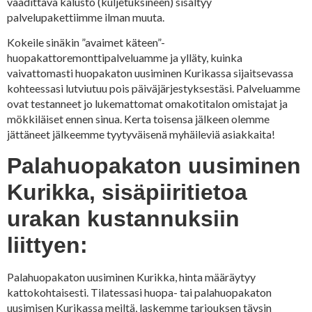
vaadittava kalusto (kuljetuksineen) sisältyy
palvelupakettiimme ilman muuta.
Kokeile sinäkin ”avaimet käteen”-
huopakattoremonttipalveluamme ja ylläty, kuinka
vaivattomasti huopakaton uusiminen Kurikassa sijaitsevassa
kohteessasi lutviutuu pois päiväjärjestyksestäsi. Palveluamme
ovat testanneet jo lukemattomat omakotitalon omistajat ja
mökkiläiset ennen sinua. Kerta toisensa jälkeen olemme
jättäneet jälkeemme tyytyväisenä myhäileviä asiakkaita!
Palahuopakaton uusiminen
Kurikka, sisäpiiritietoa
urakan kustannuksiin
liittyen:
Palahuopakaton uusiminen Kurikka, hinta määräytyy
kattokohtaisesti. Tilatessasi huopa- tai palahuopakaton
uusimisen Kurikassa meiltä, laskemme tarjouksen täysin