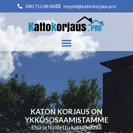
040 712 88 88
myynti@kattokorjaus.pro
KATON KORJAUS ON
YKKÖSOSAAMISTAMME
Ehjä ja huollettu katto kiittää