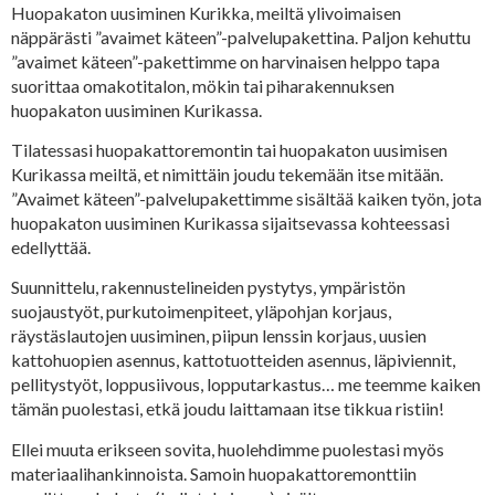
Huopakaton uusiminen Kurikka, meiltä ylivoimaisen
näppärästi ”avaimet käteen”-palvelupakettina. Paljon kehuttu
”avaimet käteen”-pakettimme on harvinaisen helppo tapa
suorittaa omakotitalon, mökin tai piharakennuksen
huopakaton uusiminen Kurikassa.
Tilatessasi huopakattoremontin tai huopakaton uusimisen
Kurikassa meiltä, et nimittäin joudu tekemään itse mitään.
”Avaimet käteen”-palvelupakettimme sisältää kaiken työn, jota
huopakaton uusiminen Kurikassa sijaitsevassa kohteessasi
edellyttää.
Suunnittelu, rakennustelineiden pystytys, ympäristön
suojaustyöt, purkutoimenpiteet, yläpohjan korjaus,
räystäslautojen uusiminen, piipun lenssin korjaus, uusien
kattohuopien asennus, kattotuotteiden asennus, läpiviennit,
pellitystyöt, loppusiivous, lopputarkastus… me teemme kaiken
tämän puolestasi, etkä joudu laittamaan itse tikkua ristiin!
Ellei muuta erikseen sovita, huolehdimme puolestasi myös
materiaalihankinnoista. Samoin huopakattoremonttiin