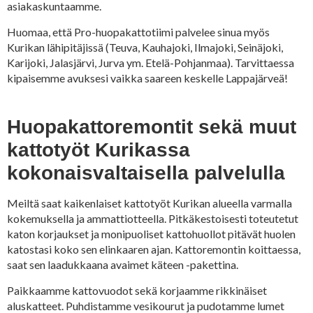
asiakaskuntaamme.
Huomaa, että Pro-huopakattotiimi palvelee sinua myös
Kurikan lähipitäjissä (Teuva, Kauhajoki, Ilmajoki, Seinäjoki,
Karijoki, Jalasjärvi, Jurva ym. Etelä-Pohjanmaa). Tarvittaessa
kipaisemme avuksesi vaikka saareen keskelle Lappajärveä!
Huopakattoremontit sekä muut
kattotyöt Kurikassa
kokonaisvaltaisella palvelulla
Meiltä saat kaikenlaiset kattotyöt Kurikan alueella varmalla
kokemuksella ja ammattiotteella. Pitkäkestoisesti toteutetut
katon korjaukset ja monipuoliset kattohuollot pitävät huolen
katostasi koko sen elinkaaren ajan. Kattoremontin koittaessa,
saat sen laadukkaana avaimet käteen -pakettina.
Paikkaamme kattovuodot sekä korjaamme rikkinäiset
aluskatteet. Puhdistamme vesikourut ja pudotamme lumet