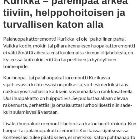
Kurikka – parempaa arkea
tiiviin, helppohoitoisen ja
turvallisen katon alla
Palahuopakattoremontti Kurikka, ei ole ”pakollinen paha”.
Vaikka kodin, mökin tai piharakennuksen huopakattoremontti
ei välttämättä aiheuta ensi kuulemalta riemun kiljahduksia, on
kyseessä kuitenkin erittäin tarpeellinen ja hyödyllinen
toimenpide.
Kun huopa- tai palahuopakattoremontti Kurikassa
sijaitsevassa kohteessasi on pulkassa, voit esimerkiksi taas
nukkua yösi rauhassa kaikkein kovimmallakin rankkasateella.
Uusi huopakatto on huipputiivis. Se puolustaa allaan olevaa
rakennusta, perhettäsi ja omaisuuttasi urhoollisesti niin sade-
kuin sulamisvesiä vastaan.
Lisäksi huopakattoremontti helpottaa katon huoltotoimia. Kun
huopa- tai palahuopakattoremontti Kurikassa sijaitsevassa
kohteessasi tulee päätökseen, esimerkiksi katon puhtaanapito