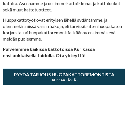
katolta. Asennamme ja uusimme kattoikkunat ja kattoluukut
sekä muut kattotuotteet.
Huopakattotyöt ovat erityisen lähellä sydäntämme, ja
olemmekin niissä varsin hakoja, eli tarvitsit sitten huopakaton
korjausta, tai huopakattoremonttia, käänny ensimmäisenä
meidän puoleemme.
Palvelemme kaikissa kattotöissä Kurikassa
ensiluokkaisella taidolla. Ota yhteyttä!
PYYDÄ TARJOUS HUOPAKATTOREMONTISTA