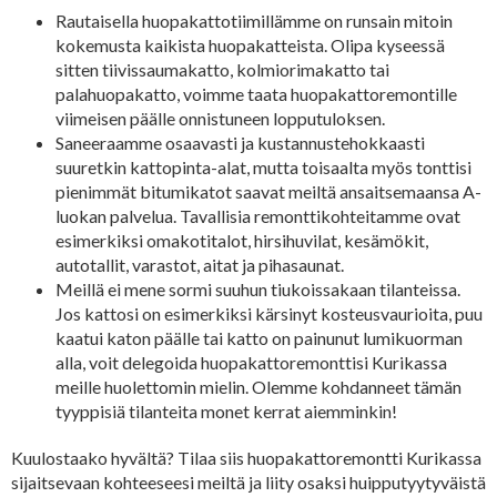
Rautaisella huopakattotiimillämme on runsain mitoin
kokemusta kaikista huopakatteista. Olipa kyseessä
sitten tiivissaumakatto, kolmiorimakatto tai
palahuopakatto, voimme taata huopakattoremontille
viimeisen päälle onnistuneen lopputuloksen.
Saneeraamme osaavasti ja kustannustehokkaasti
suuretkin kattopinta-alat, mutta toisaalta myös tonttisi
pienimmät bitumikatot saavat meiltä ansaitsemaansa A-
luokan palvelua. Tavallisia remonttikohteitamme ovat
esimerkiksi omakotitalot, hirsihuvilat, kesämökit,
autotallit, varastot, aitat ja pihasaunat.
Meillä ei mene sormi suuhun tiukoissakaan tilanteissa.
Jos kattosi on esimerkiksi kärsinyt kosteusvaurioita, puu
kaatui katon päälle tai katto on painunut lumikuorman
alla, voit delegoida huopakattoremonttisi Kurikassa
meille huolettomin mielin. Olemme kohdanneet tämän
tyyppisiä tilanteita monet kerrat aiemminkin!
Kuulostaako hyvältä? Tilaa siis huopakattoremontti Kurikassa
sijaitsevaan kohteeseesi meiltä ja liity osaksi huipputyytyväistä