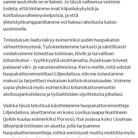
saneerauskohde on erilainen. Jo tässä vaiheessa voimme
todeta, että hintamme ovat kilpailukykyisiä ja
kotitalousvähennyskelpoisia, ja että
yhteistyökumppaniltamme voi hakea rahoitusta katon
uusimiselle.
Toteutuksen laatu näkyy esimerkiksi uuden huopakaton
virheettömyytenä. Työskentelemme tarkasti ja säntillisesti
voidaksemme toteuttaa toimivan, tiiviin ja turvallisen
bitumikaton – tyylikkyyttä unohtamatta. Asiakkaan toiveet
painavat väri- ja varustevalinnoissa. Kerro meille, mitä odotat
huopakattoremontiltasi Liljendalissa, niin me toteutamme
makusi ja tarpeittesi mukaisen kattokokonaisuuden. Voimme
sopia yhdessä myös esimerkiksi bitumikattoremontin
aloitusajankohdasta ja työlaitteiden sijoittelusta pihallasi.
Vaikka tässä tekstissä käsittelemme huopakattoremontteja
Liljendalissa, aluettamme on koko Loviisa naapurikuntineen
(joihin kuuluu esimerkiksi Porvoo). Itse asiassa koko Uusimaa
lähiympäristöineen on aluetta, jolla tarjoamme
huopakattoremontteja, mitkä onnistuvat muitta mutkitta myös