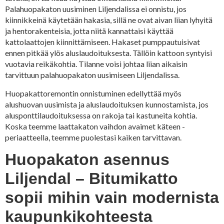
Palahuopakaton uusiminen Liljendalissa ei onnistu, jos
kiinnikkeinä käytetään hakasia, sillä ne ovat aivan liian lyhyitä
ja hentorakenteisia, jotta niitä kannattaisi käyttää
kattolaattojen kiinnittämiseen. Hakaset pumppautuisivat
ennen pitkää ylös aluslaudoituksesta. Tällöin kattoon syntyisi
vuotavia reikäkohtia. Tilanne voisi johtaa liian aikaisin
tarvittuun palahuopakaton uusimiseen Liljendalissa.
Huopakattoremontin onnistuminen edellyttää myös
alushuovan uusimista ja aluslaudoituksen kunnostamista, jos
alusponttilaudoituksessa on rakoja tai kastuneita kohtia.
Koska teemme laattakaton vaihdon avaimet käteen -
periaatteella, teemme puolestasi kaiken tarvittavan.
Huopakaton asennus
Liljendal – Bitumikatto
sopii mihin vain modernista
kaupunkikohteesta