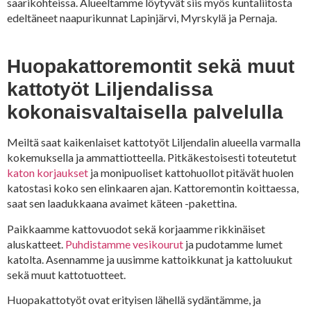
saarikohteissa. Alueeltamme löytyvät siis myös kuntaliitosta
edeltäneet naapurikunnat Lapinjärvi, Myrskylä ja Pernaja.
Huopakattoremontit sekä muut
kattotyöt Liljendalissa
kokonaisvaltaisella palvelulla
Meiltä saat kaikenlaiset kattotyöt Liljendalin alueella varmalla
kokemuksella ja ammattiotteella. Pitkäkestoisesti toteutetut
katon korjaukset
ja monipuoliset kattohuollot pitävät huolen
katostasi koko sen elinkaaren ajan. Kattoremontin koittaessa,
saat sen laadukkaana avaimet käteen -pakettina.
Paikkaamme kattovuodot sekä korjaamme rikkinäiset
aluskatteet.
Puhdistamme vesikourut
ja pudotamme lumet
katolta. Asennamme ja uusimme kattoikkunat ja kattoluukut
sekä muut kattotuotteet.
Huopakattotyöt ovat erityisen lähellä sydäntämme, ja