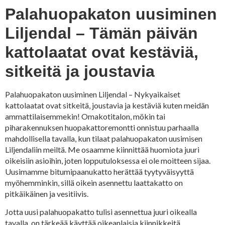
Palahuopakaton uusiminen
Liljendal – Tämän päivän
kattolaatat ovat kestäviä,
sitkeitä ja joustavia
Palahuopakaton uusiminen Liljendal – Nykyaikaiset
kattolaatat ovat sitkeitä, joustavia ja kestäviä kuten meidän
ammattilaisemmekin! Omakotitalon, mökin tai
piharakennuksen huopakattoremontti onnistuu parhaalla
mahdollisella tavalla, kun tilaat palahuopakaton uusimisen
Liljendaliin meiltä. Me osaamme kiinnittää huomiota juuri
oikeisiin asioihin, joten lopputuloksessa ei ole moitteen sijaa.
Uusimamme bitumipaanukatto herättää tyytyväisyyttä
myöhemminkin, sillä oikein asennettu laattakatto on
pitkäikäinen ja vesitiivis.
Jotta uusi palahuopakatto tulisi asennettua juuri oikealla
tavalla, on tärkeää käyttää oikeanlaisia kiinnikkeitä.