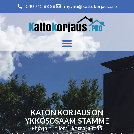
040 712 88 88
myynti@kattokorjaus.pro
KATON KORJAUS ON
YKKÖSOSAAMISTAMME
Ehjä ja huollettu katto kiittää