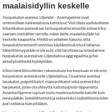
maalaisidyllin keskelle
Huopakaton asennus Liljendal – Asentajamme ovat
omimmillaan kaikenlaisissa kohteissa! Voit tilata uudiskohteen
bitumikaton asennuksen tai huopakattoremontin esimerkiksi
saareen, metsätien varrelle, mäen laelle, maalaiskylään tai
keskelle kaupunkia. Meillä on sellainen kalusto, että
huopakattoremontti onnistuu käytännössä missä tahansa.
Sähköttömyyskään ei ole este, sillä tarvittaessa toteutamme
huopakaton asennuksen Liljendalissa aggregaattia ja/tai
akkutyövälineitä hyödyntäen.
Kiitos henkilönostimien, rakennuksen korkeuskaan ei ole este
huopakaton asennukselle Liljendalissa. Osaamme asentaa
tasakatot, pulpettikatot, mansardikatot sekä esimerkiksi
harjakatot, joten ota yhteyttä kattotyypistä riippumatta.
Asiantuntijamme sopivat myös monimuotoiselle katolle kuin
nenä päähän. Seinäliittymistä ja esimerkiksi sisätaitteista tulee
juuri sellaisia kuin pitääkin.