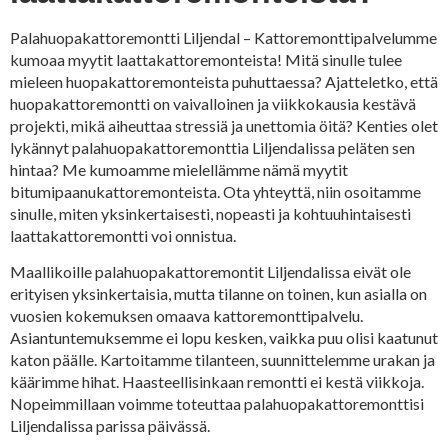
Palahuopakattoremontti Liljendal – Kattoremonttipalvelumme
kumoaa myytit laattakattoremonteista! Mitä sinulle tulee
mieleen huopakattoremonteista puhuttaessa? Ajatteletko, että
huopakattoremontti on vaivalloinen ja viikkokausia kestävä
projekti, mikä aiheuttaa stressiä ja unettomia öitä? Kenties olet
lykännyt palahuopakattoremonttia Liljendalissa peläten sen
hintaa? Me kumoamme mielellämme nämä myytit
bitumipaanukattoremonteista. Ota yhteyttä, niin osoitamme
sinulle, miten yksinkertaisesti, nopeasti ja kohtuuhintaisesti
laattakattoremontti voi onnistua.
Maallikoille palahuopakattoremontit Liljendalissa eivät ole
erityisen yksinkertaisia, mutta tilanne on toinen, kun asialla on
vuosien kokemuksen omaava kattoremonttipalvelu.
Asiantuntemuksemme ei lopu kesken, vaikka puu olisi kaatunut
katon päälle. Kartoitamme tilanteen, suunnittelemme urakan ja
käärimme hihat. Haasteellisinkaan remontti ei kestä viikkoja.
Nopeimmillaan voimme toteuttaa palahuopakattoremonttisi
Liljendalissa parissa päivässä.