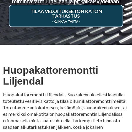
toimintavarmuudellaan ja pitkäikäisyydellään!
TILAA VELOITUKSETON KATON
TARKASTUS
Huopakattoremontti
Liljendal
Huopakattoremontti Liljendal – Suo rakennuksellesi laadulla
toteutettu vesitiivis katto ja tilaa bitumikattoremontti meiltä!
Toteutamme autokatoksen, kesämökin, saunarakennuksen tai
esimerkiksi omakotitalon huopakattoremontin Liljendalissa
erinomaisella hinta-laatusuhteella. Tarkempi tieto hinnasta
saadaan alkutarkastuksen jälkeen, koska jokainen