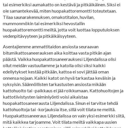
tai esimerkiksi aumakatto on kestävä ja pitkäikäinen. Siksi ei
ole samantekevää, miten huopakattoremontti toteutetaan.
Tilaa saunarakennuksen, omakotitalon, huvilan,
mummonmökin tai esimerkiksi hevostallin
huopakattoremontti meiltä, jotta voit luottaa lopputuloksen
vedenpitävyyteen ja pitkäikäisyyteen.
Asentajiemme ammattitaidon ansiosta seuraavan
bitumikattosaneerauksen aika koittaa vasta pitkän ajan
päästä. Vaikka huopakattosaneerauksesi Liljendalissa olisi
ollut meidän vastuullamme ja katolla olisi siksi kaikki
edellytykset kestää pitkään, kattoa ei sovi jättää oman
onnensa nojaan. Kaikki katot on hyvä tarkastaa keväisin ja
syksyisin. Säännöllisten tarkastusten ansiosta mikään
kattohuolto tai -paikkaus ei jää roikkumaan. Kattohuoltojen ja
kattotiivistysten laiminlyönti voisi aikaistaa
huopakattosaneerausta Liljendalissa. Sinun ei tarvitse tehdä
kattohuoltoja tai -korjauksia itse, sillä voit tilata ne meiltä.
Huopakattosaneeraus Liljendalissa on vain yksi esimerkki siitä,
mitä kaikkea tarjoamme. Voit tilata meiltä vaikkapa uusien