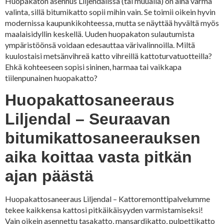
Huopakaton asennus Liljendalissa (tai muualla) on aina varma
valinta, sillä bitumikatto sopii mihin vain. Se toimii oikein hyvin
modernissa kaupunkikohteessa, mutta se näyttää hyvältä myös
maalaisidyllin keskellä. Uuden huopakaton sulautumista
ympäristöönsä voidaan edesauttaa värivalinnoilla. Miltä
kuulostaisi metsänvihreä katto vihreillä kattoturvatuotteilla?
Ehkä kohteeseen sopisi sininen, harmaa tai vaikkapa
tiilenpunainen huopakatto?
Huopakattosaneeraus
Liljendal – Seuraavan
bitumikattosaneerauksen
aika koittaa vasta pitkän
ajan päästä
Huopakattosaneeraus Liljendal – Kattoremonttipalvelumme
tekee kaikkensa kattosi pitkäikäisyyden varmistamiseksi!
Vain oikein asennettu tasakatto, mansardikatto, pulpettikatto