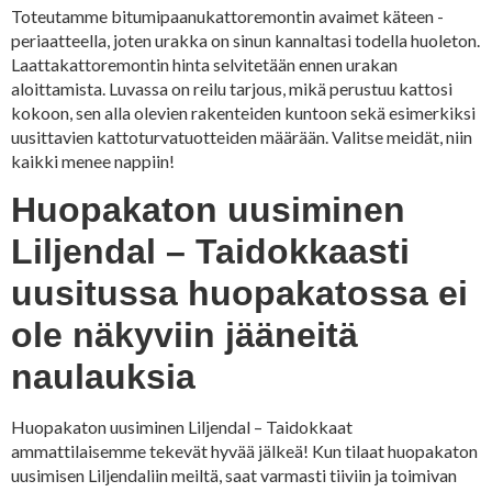
Toteutamme bitumipaanukattoremontin avaimet käteen -
periaatteella, joten urakka on sinun kannaltasi todella huoleton.
Laattakattoremontin hinta selvitetään ennen urakan
aloittamista. Luvassa on reilu tarjous, mikä perustuu kattosi
kokoon, sen alla olevien rakenteiden kuntoon sekä esimerkiksi
uusittavien kattoturvatuotteiden määrään. Valitse meidät, niin
kaikki menee nappiin!
Huopakaton uusiminen
Liljendal – Taidokkaasti
uusitussa huopakatossa ei
ole näkyviin jääneitä
naulauksia
Huopakaton uusiminen Liljendal – Taidokkaat
ammattilaisemme tekevät hyvää jälkeä! Kun tilaat huopakaton
uusimisen Liljendaliin meiltä, saat varmasti tiiviin ja toimivan