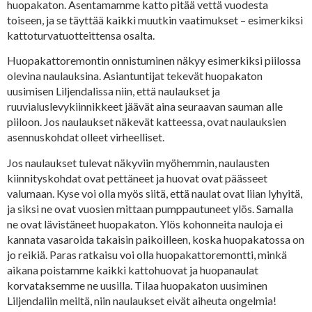
huopakaton. Asentamamme katto pitää vettä vuodesta
toiseen, ja se täyttää kaikki muutkin vaatimukset – esimerkiksi
kattoturvatuotteittensa osalta.
Huopakattoremontin onnistuminen näkyy esimerkiksi piilossa
olevina naulauksina. Asiantuntijat tekevät huopakaton
uusimisen Liljendalissa niin, että naulaukset ja
ruuvialuslevykiinnikkeet jäävät aina seuraavan sauman alle
piiloon. Jos naulaukset näkevät katteessa, ovat naulauksien
asennuskohdat olleet virheelliset.
Jos naulaukset tulevat näkyviin myöhemmin, naulausten
kiinnityskohdat ovat pettäneet ja huovat ovat päässeet
valumaan. Kyse voi olla myös siitä, että naulat ovat liian lyhyitä,
ja siksi ne ovat vuosien mittaan pumppautuneet ylös. Samalla
ne ovat lävistäneet huopakaton. Ylös kohonneita nauloja ei
kannata vasaroida takaisin paikoilleen, koska huopakatossa on
jo reikiä. Paras ratkaisu voi olla huopakattoremontti, minkä
aikana poistamme kaikki kattohuovat ja huopanaulat
korvataksemme ne uusilla. Tilaa huopakaton uusiminen
Liljendaliin meiltä, niin naulaukset eivät aiheuta ongelmia!