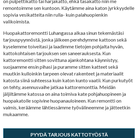
on pulpettikatto tai harjakatto, ehkä tasakatto niin me
remontoimme sen kuntoon. Käytämme aina katon jyrkkyydelle
sopivia vesikatteita niin rulla- kuin palahuopienkin
valikoimista.
Huopakattoremontti Luhangassa alkaa sinun tekemästäsi
tarjouspyynnöstä, jonka jälkeen perehdymme kattoon sekä
kyselemme toiveitasi ja laadimme tietojen pohjalta hyvän,
kattokohtaisen tarjouksen sen saneerauksesta. Kun
kattoremontti sitten sovittuna ajankohtana käynnistyy,
suojaamme ensin pihasi ja puramme sitten katteet sekä
muutkin kulloinkin tarpeen olevat rakenteet ja materiaalit
katosta siinä suhteessa kuin katon kunto vaatii. Kun purkutyöt
on tehty, asennusvaihe jatkaa kattoremonttia. Meidän
jäljiltämme katossa on aina toimiva kate pohjahuopineen ja
huopakatolle sopivine huopanauloineen. Kun remontti on
valmis, keräämme lähtiessämme työvälineemme ja jätteetkin
mukaamme.
PYYDÄ TARJOUS KATTOTYÖSTÄ