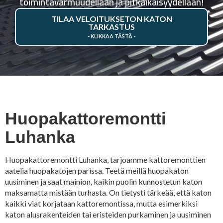
toimintavarmuudellaan ja pitkäikäisyydellään!
TILAA VELOITUKSETON KATON
TARKASTUS
Huopakattoremontti
Luhanka
Huopakattoremontti Luhanka, tarjoamme kattoremonttien
aatelia huopakatojen parissa. Teetä meillä huopakaton
uusiminen ja saat mainion, kaikin puolin kunnostetun katon
maksamatta mistään turhasta. On tietysti tärkeää, että katon
kaikki viat korjataan kattoremontissa, mutta esimerkiksi
katon alusrakenteiden tai eristeiden purkaminen ja uusiminen