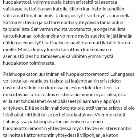
huopakattosi, voimme uusia katon eristeitä tai asentaa
vaikkapa kattoikkunan katolle. Silloin kun katolle tehdään
välttämättömät uusimis- ja korjaustyöt, voit myös parannella
kattoa eri tavoin ja kattoremontin yhteydessä tämä onkin
taloudellista. Sen verran monta vuotanutta ja ongelmallista
kattoikkunaa kohdanneina voimme myös suositella jättämään
näiden asennustyöt kattoalan osaaville ammattilaisille, kuten
meille. Meiltä löytyy kaikki tarvittava kaikenlaisten
asennustöiden hoitamiseen, eikä vähiten ymmärrystä
huopakaton toiminnasta.
Palahuopakaton uusiminen eli huopakattoremontti Luhangassa
voi totta kai vaatia osittaista tai laajempaakin eristeiden
uusimista silloin, kun katossa on esimerkiksi kosteus- ja
mikrobivaurioita. Joskus eristeitä uusimme myös siksi, että
erilaiset tuhoeläimet ovat päässeet pilaamaan yläpohjan
erityksen. Eikä sekään mahdotonta ole, että vanha eristys ei ole
ikinä ollut riittävä tai se on heikkolaatuinen. Voimme tehdä
Luhangassa palahuopakaton uusimisen tai muun
huopakattoremontin yhteydessä myös täyden eristeremontin
tai hoitaa kattoremontin yhteydessä yläpohjan ja katon