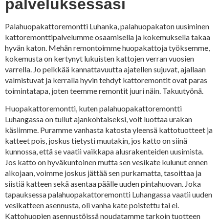
palveluksessasi
Palahuopakattoremontti Luhanka, palahuopakaton uusiminen
kattoremonttipalvelumme osaamisella ja kokemuksella takaa
hyvän katon. Mehän remontoimme huopakattoja työksemme,
kokemusta on kertynyt lukuisten kattojen verran vuosien
varrella. Jo pelkkää kannattavuutta ajatellen sujuvat, ajallaan
valmistuvat ja kerralla hyvin tehdyt kattoremontit ovat paras
toimintatapa, joten teemme remontit juuri näin. Takuutyönä.
Huopakattoremontti, kuten palahuopakattoremontti
Luhangassa on tullut ajankohtaiseksi, voit luottaa urakan
käsiimme. Puramme vanhasta katosta yleensä kattotuotteet ja
katteet pois, joskus tietysti muutakin, jos katto on siinä
kunnossa, että se vaatii vaikkapa alusrakenteiden uusimista.
Jos katto on hyväkuntoinen mutta sen vesikate kulunut ennen
aikojaan, voimme joskus jättää sen purkamatta, tasoittaa ja
siistiä katteen sekä asentaa päälle uuden pintahuovan. Joka
tapauksessa palahuopakattoremontti Luhangassa vaatii uuden
vesikatteen asennusta, oli vanha kate poistettu tai ei.
Kattohuopien asennustöissä noudatamme tarkoin tuotteen