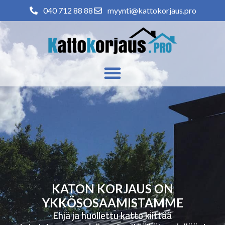
040 712 88 88
myynti@kattokorjaus.pro
KATON KORJAUS ON
YKKÖSOSAAMISTAMME
Ehjä ja huollettu katto kiittää