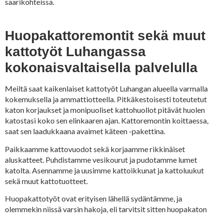
saarikohteissa.
Huopakattoremontit sekä muut
kattotyöt Luhangassa
kokonaisvaltaisella palvelulla
Meiltä saat kaikenlaiset kattotyöt Luhangan alueella varmalla
kokemuksella ja ammattiotteella. Pitkäkestoisesti toteutetut
katon korjaukset ja monipuoliset kattohuollot pitävät huolen
katostasi koko sen elinkaaren ajan. Kattoremontin koittaessa,
saat sen laadukkaana avaimet käteen -pakettina.
Paikkaamme kattovuodot sekä korjaamme rikkinäiset
aluskatteet. Puhdistamme vesikourut ja pudotamme lumet
katolta. Asennamme ja uusimme kattoikkunat ja kattoluukut
sekä muut kattotuotteet.
Huopakattotyöt ovat erityisen lähellä sydäntämme, ja
olemmekin niissä varsin hakoja, eli tarvitsit sitten huopakaton