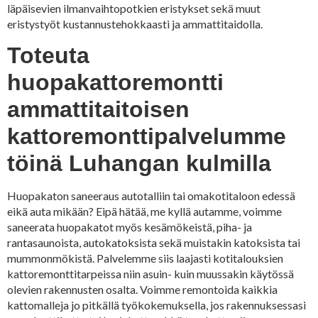
läpäisevien ilmanvaihtopotkien eristykset sekä muut
eristystyöt kustannustehokkaasti ja ammattitaidolla.
Toteuta
huopakattoremontti
ammattitaitoisen
kattoremonttipalvelumme
töinä Luhangan kulmilla
Huopakaton saneeraus autotalliin tai omakotitaloon edessä
eikä auta mikään? Eipä hätää, me kyllä autamme, voimme
saneerata huopakatot myös kesämökeistä, piha- ja
rantasaunoista, autokatoksista sekä muistakin katoksista tai
mummonmökistä. Palvelemme siis laajasti kotitalouksien
kattoremonttitarpeissa niin asuin- kuin muussakin käytössä
olevien rakennusten osalta. Voimme remontoida kaikkia
kattomalleja jo pitkällä työkokemuksella, jos rakennuksessasi