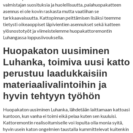
valmistajan suosituksia ja huolellisuutta, palahuopakatteen
asennus ei ole kovin raskasta mutta vaatiihan se
tarkkaavaisuutta. Kattopinnan peittämisen lisäksi teemme
tietysti oikeaoppiset läpivientien asennukset sekä katteen
ylösnostotyöt ja viimeistelemme huopakattoremontin
Luhangassa loppusiivouksella.
Huopakaton uusiminen
Luhanka, toimiva uusi katto
perustuu laadukkaisiin
materiaalivalintoihin ja
hyvin tehtyyn työhön
Huopakaton uusiminen Luhanka, lähdetään laittamaan kattoasi
kuntoon, kun vanha ei toimi eikä pelaa kuten sen kuuluisi.
Kattoremontin realisoitumiselle voi lopulta olla monia syitä,
hyvin usein katon ongelmien taustalla kummittelevat kuitenkin