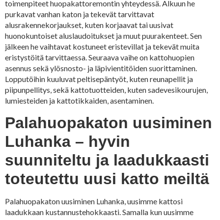
toimenpiteet huopakattoremontin yhteydessä. Alkuun he
purkavat vanhan katon ja tekevät tarvittavat
alusrakennekorjaukset, kuten korjaavat tai uusivat
huonokuntoiset aluslaudoitukset ja muut puurakenteet. Sen
jälkeen he vaihtavat kostuneet eristevillat ja tekevät muita
eristystöitä tarvittaessa. Seuraava vaihe on kattohuopien
asennus sekä ylösnosto- ja läpivientitöiden suorittaminen.
Lopputöihin kuuluvat peltisepäntyöt, kuten reunapellit ja
piipunpellitys, sekä kattotuotteiden, kuten sadevesikourujen,
lumiesteiden ja kattotikkaiden, asentaminen.
Palahuopakaton uusiminen
Luhanka – hyvin
suunniteltu ja laadukkaasti
toteutettu uusi katto meiltä
Palahuopakaton uusiminen Luhanka, uusimme kattosi
laadukkaan kustannustehokkaasti. Samalla kun uusimme