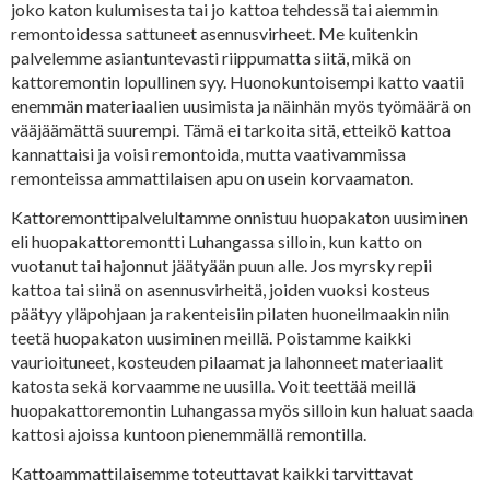
joko katon kulumisesta tai jo kattoa tehdessä tai aiemmin
remontoidessa sattuneet asennusvirheet. Me kuitenkin
palvelemme asiantuntevasti riippumatta siitä, mikä on
kattoremontin lopullinen syy. Huonokuntoisempi katto vaatii
enemmän materiaalien uusimista ja näinhän myös työmäärä on
vääjäämättä suurempi. Tämä ei tarkoita sitä, etteikö kattoa
kannattaisi ja voisi remontoida, mutta vaativammissa
remonteissa ammattilaisen apu on usein korvaamaton.
Kattoremonttipalvelultamme onnistuu huopakaton uusiminen
eli huopakattoremontti Luhangassa silloin, kun katto on
vuotanut tai hajonnut jäätyään puun alle. Jos myrsky repii
kattoa tai siinä on asennusvirheitä, joiden vuoksi kosteus
päätyy yläpohjaan ja rakenteisiin pilaten huoneilmaakin niin
teetä huopakaton uusiminen meillä. Poistamme kaikki
vaurioituneet, kosteuden pilaamat ja lahonneet materiaalit
katosta sekä korvaamme ne uusilla. Voit teettää meillä
huopakattoremontin Luhangassa myös silloin kun haluat saada
kattosi ajoissa kuntoon pienemmällä remontilla.
Kattoammattilaisemme toteuttavat kaikki tarvittavat