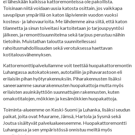
ei läheskään kaikissa kattoremonteissa ole pakollista.
Toisinaan niitä voidaan uusia katosta osittain, jos vaikkapa
savupiipun ympärillä on katon läpiviennin vuodon vuoksi
kosteus- ja lahovaurioita. Me lähdemme aina siitä, että katon
tilannetta ja sinun toiveitasi kartoitetaan jo tarjouspyyntösi
jälkeen, ja remonttisuunnitelma sekä tarjous perustuu näihin
tietoihin. Muistathan taloutta suunnitellessasi
rahoitusmahdollisuuden sekä verotuksessa haettavan
kotitalousvähennyksen.
Kattoremonttipalvelullamme voit teettää huopakattoremontin
Luhangassa autokatokseen, autotalliin ja pihavarastoon eli
erilaisiin pihan hyötyrakennuksiin. Piharakennusten lisäksi
saneeraamme saunarakennusten huopakattoja mutta myös
erilaisten asuinkäyttöön suunnattujen rakennusten, kuten
omakotitalojen, mökkien ja kesämökkien huopakattoja.
Toiminta-alueemme on Keski-Suomi ja Luhanka, lisäksi seudun
paikat, joita ovat Muurame, Jämsä, Hartola ja Sysmä sekä
Joutsa sisältyvät palvelualueeseemme. Huopakattoremontti
Luhangassa ja sen ympäristössä onnistuu meiltä myös