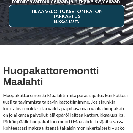
toimintavarmuudellaan ja pitkäikäisyydellään!
TILAA VELOITUKSETON KATON
TARKASTUS
Huopakattoremontti
Maalahti
Huopakattoremontti Maalahti, mitä paras sijoitus kun kattosi
uusii taitavimmista taitavin kattotiimimme. Jos sinunkin
kotitalosi, mökkisi tai vaikkapa pihasaunan vanha huopakate
on jo aikansa palvellut, älä epäröi laittaa kattorukkaa uusiksi.
Pitkän päälle huopakattoremontti Maalahdella sijaitsevassa
kohteessasi maksaa itsensä takaisin moninkertaisesti – usko