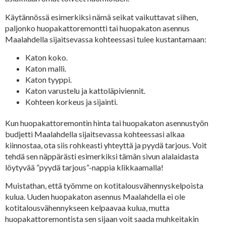
Käytännössä esimerkiksi nämä seikat vaikuttavat siihen,
paljonko huopakattoremontti tai huopakaton asennus
Maalahdella sijaitsevassa kohteessasi tulee kustantamaan:
Katon koko.
Katon malli.
Katon tyyppi.
Katon varustelu ja kattoläpiviennit.
Kohteen korkeus ja sijainti.
Kun huopakattoremontin hinta tai huopakaton asennustyön
budjetti Maalahdella sijaitsevassa kohteessasi alkaa
kiinnostaa, ota siis rohkeasti yhteyttä ja pyydä tarjous. Voit
tehdä sen näppärästi esimerkiksi tämän sivun alalaidasta
löytyvää ”pyydä tarjous”-nappia klikkaamalla!
Muistathan, että työmme on kotitalousvähennyskelpoista
kulua. Uuden huopakaton asennus Maalahdella ei ole
kotitalousvähennykseen kelpaavaa kulua, mutta
huopakattoremontista sen sijaan voit saada muhkeitakin