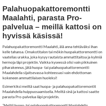
Palahuopakattoremontti
Maalahti, parasta Pro-
palvelua – meillä kattosi on
hyvissä käsissä!
Palahuopakattoremontti Maalahti, älä anna tehtäväksi ihan
kelle tahansa. Omakotitalon tai mökin huopakattoremontti on
vaatelias urakka, joka kysyy rautaista ammattitaitoa ja kylmiä
hermoja läpi projektin. Vaikka kyseessä olisi vain pikkuinen
piharakennus, jätä huopa- tai palahuopakattoremontti
Maalahdella sijaitsevassa kohteessasi vain ehdottoman
kokeneen ammattilaisen huoleksi!
Esimerkiksi meiltä saat huopa- ja palahuopakattoremontit
Maalahdella huippuosaamisella. Meiltä sinä ja kattosi saatte
parasta Pro-palvelua läpi projektin.
”Meiltä huopa- tai palahuopakattoremontti Maalahdella