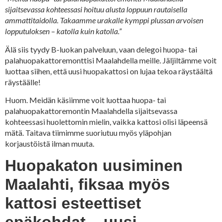
sijaitsevassa kohteessasi hoituu alusta loppuun rautaisella
ammattitaidolla. Takaamme urakalle kymppi plussan arvoisen
lopputuloksen – katolla kuin katolla.”
Älä siis tyydy B-luokan palveluun, vaan delegoi huopa- tai
palahuopakattoremonttisi Maalahdella meille. Jäljiltämme voit
luottaa siihen, että uusi huopakattosi on lujaa tekoa räystäältä
räystäälle!
Huom. Meidän käsiimme voit luottaa huopa- tai
palahuopakattoremontin Maalahdella sijaitsevassa
kohteessasi huolettomin mielin, vaikka kattosi olisi läpeensä
mätä. Taitava tiimimme suoriutuu myös yläpohjan
korjaustöistä ilman muuta.
Huopakaton uusiminen
Maalahti, fiksaa myös
kattosi esteettiset