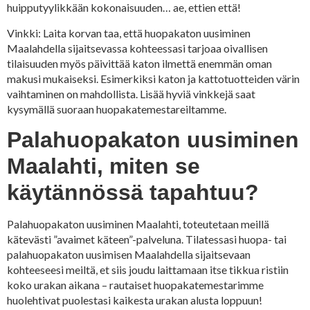
huipputyylikkään kokonaisuuden… ae, ettien että!
Vinkki: Laita korvan taa, että huopakaton uusiminen
Maalahdella sijaitsevassa kohteessasi tarjoaa oivallisen
tilaisuuden myös päivittää katon ilmettä enemmän oman
makusi mukaiseksi. Esimerkiksi katon ja kattotuotteiden värin
vaihtaminen on mahdollista. Lisää hyviä vinkkejä saat
kysymällä suoraan huopakatemestareiltamme.
Palahuopakaton uusiminen
Maalahti, miten se
käytännössä tapahtuu?
Palahuopakaton uusiminen Maalahti, toteutetaan meillä
kätevästi ”avaimet käteen”-palveluna. Tilatessasi huopa- tai
palahuopakaton uusimisen Maalahdella sijaitsevaan
kohteeseesi meiltä, et siis joudu laittamaan itse tikkua ristiin
koko urakan aikana – rautaiset huopakatemestarimme
huolehtivat puolestasi kaikesta urakan alusta loppuun!