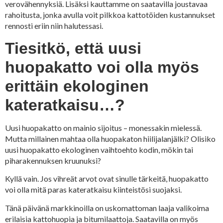
verovähennyksiä. Lisäksi kauttamme on saatavilla joustavaa
rahoitusta, jonka avulla voit pilkkoa kattotöiden kustannukset
rennosti eriin niin halutessasi.
Tiesitkö, että uusi
huopakatto voi olla myös
erittäin ekologinen
kateratkaisu…?
Uusi huopakatto on mainio sijoitus – monessakin mielessä.
Mutta millainen mahtaa olla huopakaton hiilijalanjälki? Olisiko
uusi huopakatto ekologinen vaihtoehto kodin, mökin tai
piharakennuksen kruunuksi?
Kyllä vain. Jos vihreät arvot ovat sinulle tärkeitä, huopakatto
voi olla mitä paras kateratkaisu kiinteistösi suojaksi.
Tänä päivänä markkinoilla on uskomattoman laaja valikoima
erilaisia kattohuopia ja bitumilaattoja. Saatavilla on myös