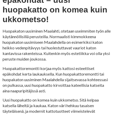
epäkohdat – uusi
huopakatto on komea kuin
ukkometso!
Huopakaton uusiminen Maalahti, otetaan useimmiten työn alle
käytännöllisillä perusteilla. Normaalisti kimmokkeena
huopakaton uusimiseen Maalahdella on esimerkiksi katon
heikko vedenpitävyys tai huolestuttavat vauriot katon
kantavissa rakenteissa. Kuitenkin myös estetiikka voi olla yksi
peruste muiden joukossa.
Huopakattoremontti korjaa myös kattosi esteettiset
epäkohdat kerta laukauksella. Kun huopakattoremontti tai
huopakaton uusiminen Maalahdella sijaitsevassa kohteessasi
on pulkassa, uusi huopakatto kirvoittaa kateellisia katseita
aina naapuripitäjissä asti.
Uusi huopakatto on komea kuin ukkometso. Sitä kelpaa
katsella läheltä ja kaukaa. Katon väri hehkuu tasaisen
täyteläisenä, ja modernit kattotuotteet viimeistelevät