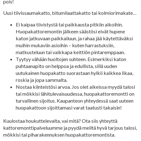
pois!
Uusi tiivissaumakatto, bitumilaattakatto tai kolmiorimakate…
Ei kaipaa tiivistystä tai paikkausta pitkiin aikoihin.
Huopakattoremontin jälkeen säästösi eivät hupene
katon jatkuvaan paikkailuun, ja rahaa jää käytettäväksi
muihin mukaviin asioihin – kuten harrastuksiin,
matkusteluun tai vaikkapa keittiön pintaremppaan.
Tyytyy vähään huoltojen suhteen. Esimerkiksi katon
puhtaanapito on helppoa ja edullista, sillä uuden
uutukainen huopakatto suorastaan hylkii kaikkea likaa,
roskia ja jopa sammalta.
Nostaa kiinteistösi arvoa. Jos olet aikeissa myydä talosi
tai mökkisi lähitulevaisuudessa, huopakattoremontti on
turvallinen sijoitus. Kaupanteon yhteydessä saat uuteen
huopakattoon sijoittamasi varat taatusti takaisin!
Kuulostaa houkuttelevalta, vai mitä? Ota siis yhteyttä
kattoremonttipalveluumme ja pyydä meiltä hyvä tarjous talosi,
mökkisi tai piharakennuksen huopakattoremontista.