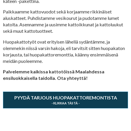
käteen -pakettina.
Paikkaamme kattovuodot sekä korjaamme rikkinäiset
aluskatteet. Puhdistamme vesikourut ja pudotamme lumet
katolta. Asennamme ja uusimme kattoikkunat ja kattoluukut
sekä muut kattotuotteet.
Huopakattotyöt ovat erityisen lähellä sydäntämme, ja
olemmekin niissä varsin hakoja, eli tarvitsit sitten huopakaton
korjausta, tai huopakattoremonttia, käänny ensimmäisenä
meidän puoleemme.
Palvelemme kaikissa kattotöissä Maalahdessa
ensiluokkaisella taidolla. Ota yhteyttä!
PYYDÄ TARJOUS HUOPAKATTOREMONTISTA