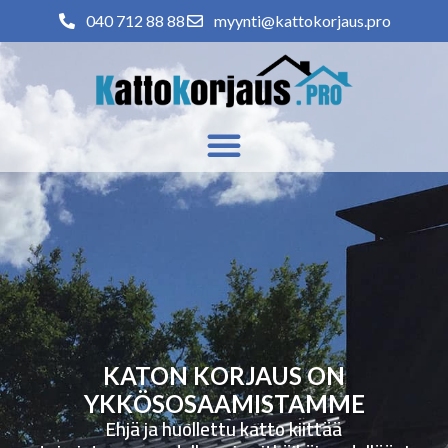
040 712 88 88
myynti@kattokorjaus.pro
KATON KORJAUS ON
YKKÖSOSAAMISTAMME
Ehjä ja huollettu katto kiittää