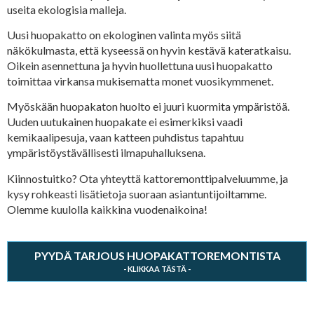
useita ekologisia malleja.
Uusi huopakatto on ekologinen valinta myös siitä
näkökulmasta, että kyseessä on hyvin kestävä kateratkaisu.
Oikein asennettuna ja hyvin huollettuna uusi huopakatto
toimittaa virkansa mukisematta monet vuosikymmenet.
Myöskään huopakaton huolto ei juuri kuormita ympäristöä.
Uuden uutukainen huopakate ei esimerkiksi vaadi
kemikaalipesuja, vaan katteen puhdistus tapahtuu
ympäristöystävällisesti ilmapuhalluksena.
Kiinnostuitko? Ota yhteyttä kattoremonttipalveluumme, ja
kysy rohkeasti lisätietoja suoraan asiantuntijoiltamme.
Olemme kuulolla kaikkina vuodenaikoina!
PYYDÄ TARJOUS HUOPAKATTOREMONTISTA