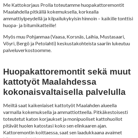
Me Kattokorjaus Prolla toteutamme huopakattoremontit
Maalahdella pitkällä kokemuksella, korkealla
ammattiylpeydellä ja kilpailukykyisin hinnoin – kaikille tonttisi
huopa- ja bitumikatteille!
Myös muu Pohjanmaa (Vaasa, Korsnäs, Laihia, Mustasaari,
Vöyri, Bergö ja Petolahti) keskustakohteista saariin lukeutuu
palveluverkostoomme.
Huopakattoremontit sekä muut
kattotyöt Maalahdessa
kokonaisvaltaisella palvelulla
Meiltä saat kaikenlaiset kattotyöt Maalahden alueella
varmalla kokemuksella ja ammattiotteella. Pitkäkestoisesti
toteutetut katon korjaukset ja monipuoliset kattohuollot
pitävät huolen katostasi koko sen elinkaaren ajan.
Kattoremontin koittaessa, saat sen laadukkaana avaimet