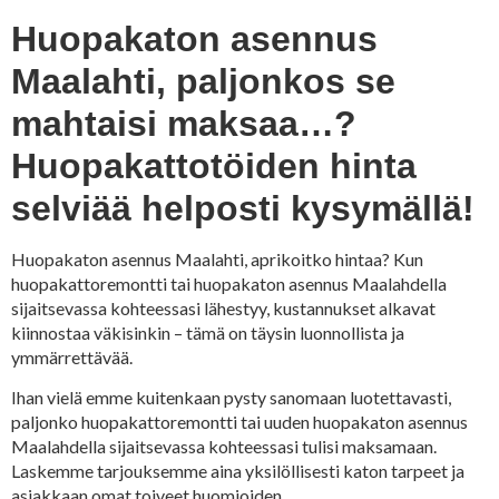
Huopakaton asennus
Maalahti, paljonkos se
mahtaisi maksaa…?
Huopakattotöiden hinta
selviää helposti kysymällä!
Huopakaton asennus Maalahti, aprikoitko hintaa? Kun
huopakattoremontti tai huopakaton asennus Maalahdella
sijaitsevassa kohteessasi lähestyy, kustannukset alkavat
kiinnostaa väkisinkin – tämä on täysin luonnollista ja
ymmärrettävää.
Ihan vielä emme kuitenkaan pysty sanomaan luotettavasti,
paljonko huopakattoremontti tai uuden huopakaton asennus
Maalahdella sijaitsevassa kohteessasi tulisi maksamaan.
Laskemme tarjouksemme aina yksilöllisesti katon tarpeet ja
asiakkaan omat toiveet huomioiden.