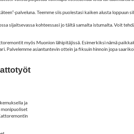
n”-palveluna. Teemme siis puolestasi kaiken alusta loppuun sillä 
a sijaitsevassa kohteessasi jo tältä samalta istumalta. Voit tehdä
toremontit myös Muonion lähipitäjissä. Esimerkiksi nämä paikkak
ri. Palvelemme asiantuntevin ottein ja fiksuin hinnoin jopa saarikoh
attotyöt
okemuksella ja
a monipuoliset
 Kattoremontin
et.