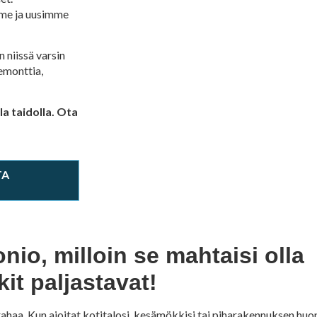
me ja uusimme
 niissä varsin
remonttia,
a taidolla. Ota
TA
io, milloin se mahtaisi olla
t paljastavat!
rahaa. Kun ajoitat kotitalosi, kesämökkisi tai piharakennuksen hu