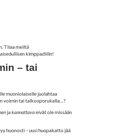
. Tilaa meiltä
isedullisen kimppadiilin!
in – tai
le muoniolaiselle juolahtaa
n voimin tai talkooporukalla…?
nen
ja
kannattava
eivät ole missään
tyy huonosti – uusi huopakatto jää