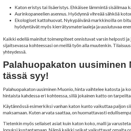
Katon eristys tai lisäeristys. Ehkäisee lämmintä sisäilmaa
Aurinkopaneelien asennus. Hyödynnä vihreää sähköä kotona,
Ekologiset kattohuovat. Nykypäivänä markkinoilla on bitum
hyödyntävät myös kierrätysmateriaaleja ja uusiutuvaa ener
Kaikki edellä mainitut toimenpiteet onnistuvat varsin helposti 
sijaitsevassa kohteessasi on meillä työn alla muutenkin. Tilaisu
yhteydessä.
Palahuopakaton uusiminen Mu
tässä syy!
Palahuopakaton uusiminen Muonio, hinta vaihtelee katosta ja k
hintaista kahdessa eri kohteessa, sillä jokainen katto on tarpeilta
Käytännössä esimerkiksi vanhan katon kunto vaikuttaa paljon si
maksamaan. Kuten arvata saattaa, on huomattavasti edullisempaa
Tietenkin myös sellaiset asiat kuin katon koko, malli ja varuste
lopuksi kustantamaan. Nämä kaikki seikat vaikuttavat omalta os