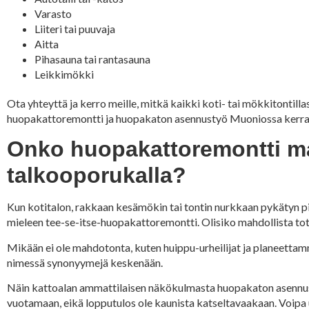
Varasto
Liiteri tai puuvaja
Aitta
Pihasauna tai rantasauna
Leikkimökki
Ota yhteyttä ja kerro meille, mitkä kaikki koti- tai mökkitontil
huopakattoremontti ja huopakaton asennustyö Muoniossa kerralla
Onko huopakattoremontti mah
talkooporukalla?
Kun kotitalon, rakkaan kesämökin tai tontin nurkkaan pykätyn p
mieleen tee-se-itse-huopakattoremontti. Olisiko mahdollista t
Mikään ei ole mahdotonta, kuten huippu-urheilijat ja planeetta
nimessä synonyymejä keskenään.
Näin kattoalan ammattilaisen näkökulmasta huopakaton asennus tai
vuotamaan, eikä lopputulos ole kaunista katseltavaakaan. Voipa