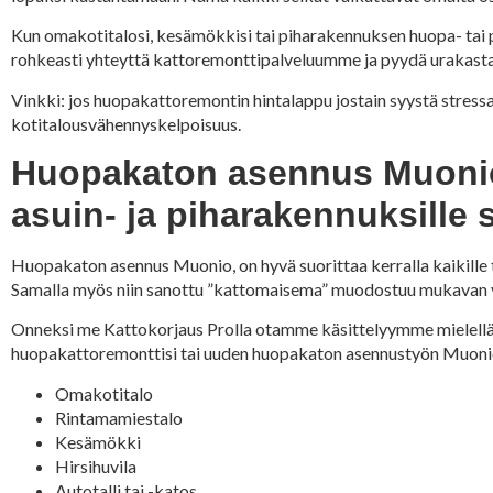
Kun omakotitalosi, kesämökkisi tai piharakennuksen huopa- tai p
rohkeasti yhteyttä kattoremonttipalveluumme ja pyydä urakasta 
Vinkki: jos huopakattoremontin hintalappu jostain syystä stres
kotitalousvähennyskelpoisuus.
Huopakaton asennus Muonio, 
asuin- ja piharakennuksille 
Huopakaton asennus Muonio, on hyvä suorittaa kerralla kaikille t
Samalla myös niin sanottu ”kattomaisema” muodostuu mukavan yht
Onneksi me Kattokorjaus Prolla otamme käsittelyymme mielelläm
huopakattoremonttisi tai uuden huopakaton asennustyön Muonios
Omakotitalo
Rintamamiestalo
Kesämökki
Hirsihuvila
Autotalli tai -katos