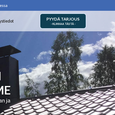
essa
PYYDÄ TARJOUS
ystiedot
N
ME
an ja