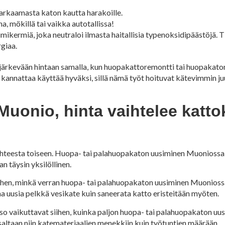
 karkaamasta katon kautta harakoille.
 mökillä tai vaikka autotallissa!
ikermiä, joka neutraloi ilmasta haitallisia typenoksidipäästöjä. 
giaa.
ja järkevään hintaan samalla, kun huopakattoremontti tai huopaka
us kannattaa käyttää hyväksi, sillä nämä työt hoituvat kätevimmin 
onio, hinta vaihtelee kattok
ohteesta toiseen. Huopa- tai palahuopakaton uusiminen Muoniossa 
an täysin yksilöllinen.
ihen, minkä verran huopa- tai palahuopakaton uusiminen Muoniossa
 uusia pelkkä vesikate kuin saneerata katto eristeitään myöten.
taso vaikuttavat siihen, kuinka paljon huopa- tai palahuopakaton u
altaan niin katemateriaalien menekkiin kuin työtuntien määrään.