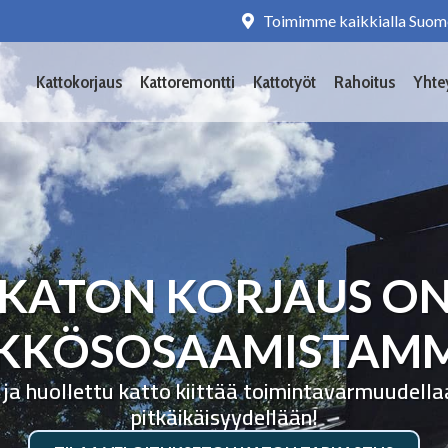
Toimimme kaikkialla Suom
Kattokorjaus
Kattoremontti
Kattotyöt
Rahoitus
Yhte
KATON KORJAUS O
KKÖSOSAAMISTAM
 ja huollettu katto kiittää toimintavarmuudella
pitkäikäisyydellään!