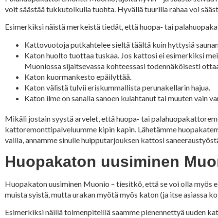
voit säästää tukkutolkulla tuohta. Hyvällä tuurilla rahaa voi sä
Esimerkiksi näistä merkeistä tiedät, että huopa- tai palahuopaka
Kattovuotoja putkahtelee sieltä täältä kuin hyttysiä saunan 
Katon huolto tuottaa tuskaa. Jos kattosi ei esimerkiksi m
Muoniossa sijaitsevassa kohteessasi todennäköisesti ottaa 
Katon kuormankesto epäilyttää.
Katon välistä tulvii eriskummallista perunakellarin hajua.
Katon ilme on sanalla sanoen kulahtanut tai muuten vain v
Mikäli jostain syystä arvelet, että huopa- tai palahuopakattorem
kattoremonttipalveluumme kipin kapin. Lähetämme huopakateme
vailla, annamme sinulle huipputarjouksen kattosi saneeraustyöst
Huopakaton uusiminen Muoni
Huopakaton uusiminen Muonio – tiesitkö, että se voi olla myös
muista syistä, mutta urakan myötä myös katon (ja itse asiassa koko
Esimerkiksi näillä toimenpiteillä saamme pienennettyä uuden katto