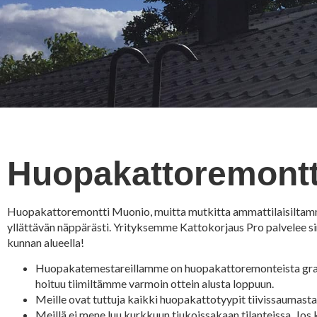
Huopakattoremontt
Huopakattoremontti Muonio, muitta mutkitta ammattilaisiltamme
yllättävän näppärästi. Yrityksemme Kattokorjaus Pro palvelee s
kunnan alueella!
Huopakatemestareillamme on huopakattoremonteista grani
hoituu tiimiltämme varmoin ottein alusta loppuun.
Meille ovat tuttuja kaikki huopakattotyypit tiivissaumast
Meillä ei mene luu kurkkuun tiukoissakaan tilanteissa. Jos 