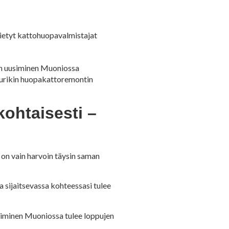
Tietyt kattohuopavalmistajat
ton uusiminen Muoniossa
juurikin huopakattoremontin
ohtaisesti –
on vain harvoin täysin saman
 sijaitsevassa kohteessasi tulee
usiminen Muoniossa tulee loppujen