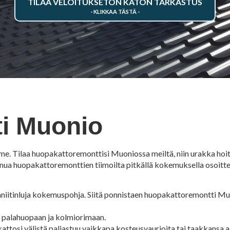
TILAA VELOITUKSETON KATON TARKASTUS
i Muonio
. Tilaa huopakattoremonttisi Muoniossa meiltä, niin urakka hoitu
inua huopakattoremonttien tiimoilta pitkällä kokemuksella osoitt
itinluja kokemuspohja. Siitä ponnistaen huopakattoremontti Muo
a palahuopaan ja kolmiorimaan.
kattosi välistä paljastuu vaikkapa kosteusvaurioita tai taakkansa a