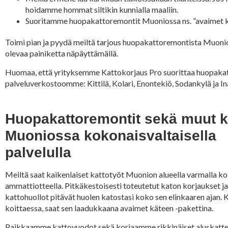
hoidamme hommat siltikin kunnialla maaliin.
Suoritamme huopakattoremontit Muoniossa ns. ”avaimet kätee
Toimi pian ja pyydä meiltä tarjous huopakattoremontista Muonioss
olevaa painiketta näpäyttämällä.
Huomaa, että yrityksemme Kattokorjaus Pro suorittaa huopakat
palveluverkostoomme: Kittilä, Kolari, Enontekiö, Sodankylä ja Ina
Huopakattoremontit sekä muut k
Muoniossa kokonaisvaltaisella
palvelulla
Meiltä saat kaikenlaiset kattotyöt Muonion alueella varmalla k
ammattiotteella. Pitkäkestoisesti toteutetut katon korjaukset j
kattohuollot pitävät huolen katostasi koko sen elinkaaren ajan.
koittaessa, saat sen laadukkaana avaimet käteen -pakettina.
Paikkaamme kattovuodot sekä korjaamme rikkinäiset aluskatte