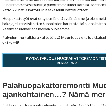
Puhdistamme vesikourut ja pudotamme lumet katolta. Asennam
kattoikkunat ja kattoluukut sekä muut kattotuotteet.
Huopakattotyöt ovat erityisen lähellä sydäntämme, ja olemmekin
hakoja, eli tarvitsit sitten huopakaton korjausta, tai huopakatto
käänny ensimmäisenä meidän puoleemme.
Palvelemme kaikissa kattotöissä Muoniossa ensiluokkaisell
yhteyttä!
PYYDÄ TARJOUS HUOPAKATTOREMONTIS
Palahuopakattoremontti Muon
ajankohtainen…? Nämä merki
Palahuopakattoremontti Muonio, ajoita hyvin – ja säästä selvää 