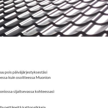
u pois päiväjärjestyksestäsi
eessa kuin osoitteessa Muonion
niossa sijaitsevassa kohteessasi
lla pettäneitä kattopalkkeja,