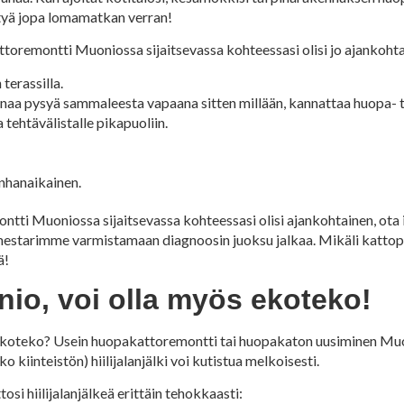
ästyä jopa lomamatkan verran!
ttoremontti Muoniossa sijaitsevassa kohteessasi olisi jo ajankohta
terassilla.
einaa pysyä sammaleesta vapaana sitten millään, kannattaa huopa-
tehtävälistalle pikapuoliin.
anhanaikainen.
ontti Muoniossa sijaitsevassa kohteessasi olisi ajankohtainen, ota
starimme varmistamaan diagnoosin juoksu jalkaa. Mikäli kattopa
ä!
o, voi olla myös ekoteko!
 ekoteko? Usein huopakattoremontti tai huopakaton uusiminen Muo
 kiinteistön) hiilijalanjälki voi kutistua melkoisesti.
si hiilijalanjälkeä erittäin tehokkaasti: