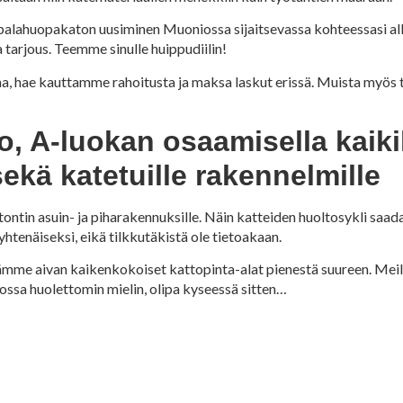
alahuopakaton uusiminen Muoniossa sijaitsevassa kohteessasi alkaa
tarjous. Teemme sinulle huippudiilin!
saa, hae kauttamme rahoitusta ja maksa laskut erissä. Muista myö
A-luokan osaamisella kaikill
sekä katetuille rakennelmille
ontin asuin- ja piharakennuksille. Näin katteiden huoltosykli saad
enäiseksi, eikä tilkkutäkistä ole tietoakaan.
me aivan kaikenkokoiset kattopinta-alat pienestä suureen. Meill
sa huolettomin mielin, olipa kyseessä sitten…