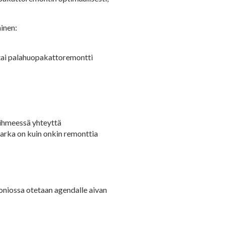
inen:
 tai palahuopakattoremontti
 ihmeessä yhteyttä
rka on kuin onkin remonttia
niossa otetaan agendalle aivan