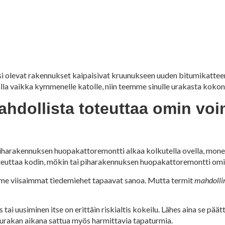
lasi olevat rakennukset kaipaisivat kruunukseen uuden bitumikatteen
 vaikka kymmenelle katolle, niin teemme sinulle urakasta kokona
dollista toteuttaa omin voim
iharakennuksen huopakattoremontti alkaa kolkutella ovella, monel
oteuttaa kodin, mökin tai piharakennuksen huopakattoremontti omi
mme viisaimmat tiedemiehet tapaavat sanoa. Mutta termit
mahdolli
 uusiminen itse on erittäin riskialtis kokeilu. Lähes aina se päät
 urakan aikana sattua myös harmittavia tapaturmia.