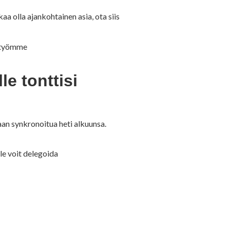
 olla ajankohtainen asia, ota siis
s työmme
e tonttisi
aan synkronoitua heti alkuunsa.
e voit delegoida