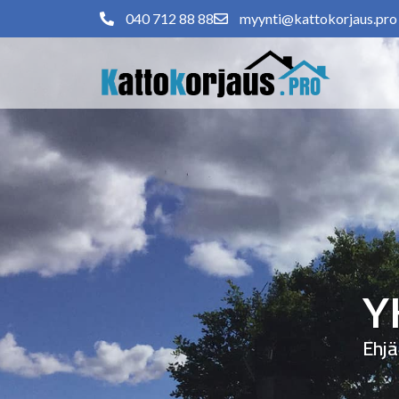
040 712 88 88
myynti@kattokorjaus.pro
Y
Ehjä