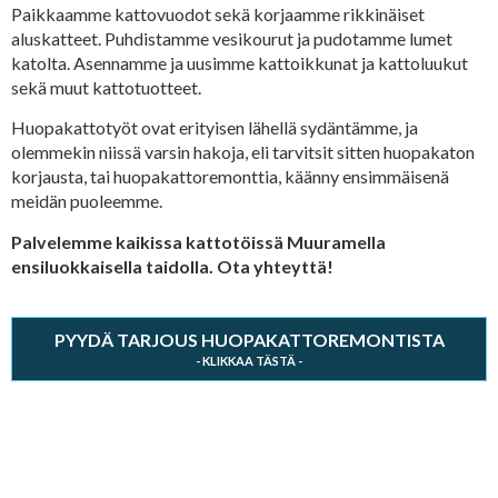
Paikkaamme kattovuodot sekä korjaamme rikkinäiset
aluskatteet. Puhdistamme vesikourut ja pudotamme lumet
katolta. Asennamme ja uusimme kattoikkunat ja kattoluukut
sekä muut kattotuotteet.
Huopakattotyöt ovat erityisen lähellä sydäntämme, ja
olemmekin niissä varsin hakoja, eli tarvitsit sitten huopakaton
korjausta, tai huopakattoremonttia, käänny ensimmäisenä
meidän puoleemme.
Palvelemme kaikissa kattotöissä Muuramella
ensiluokkaisella taidolla. Ota yhteyttä!
PYYDÄ TARJOUS HUOPAKATTOREMONTISTA