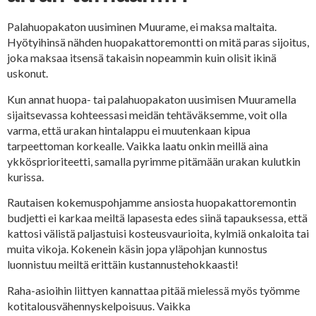
Palahuopakaton uusiminen Muurame, ei maksa maltaita.
Hyötyihinsä nähden huopakattoremontti on mitä paras sijoitus,
joka maksaa itsensä takaisin nopeammin kuin olisit ikinä
uskonut.
Kun annat huopa- tai palahuopakaton uusimisen Muuramella
sijaitsevassa kohteessasi meidän tehtäväksemme, voit olla
varma, että urakan hintalappu ei muutenkaan kipua
tarpeettoman korkealle. Vaikka laatu onkin meillä aina
ykkösprioriteetti, samalla pyrimme pitämään urakan kulutkin
kurissa.
Rautaisen kokemuspohjamme ansiosta huopakattoremontin
budjetti ei karkaa meiltä lapasesta edes siinä tapauksessa, että
kattosi välistä paljastuisi kosteusvaurioita, kylmiä onkaloita tai
muita vikoja. Kokenein käsin jopa yläpohjan kunnostus
luonnistuu meiltä erittäin kustannustehokkaasti!
Raha-asioihin liittyen kannattaa pitää mielessä myös työmme
kotitalousvähennyskelpoisuus. Vaikka