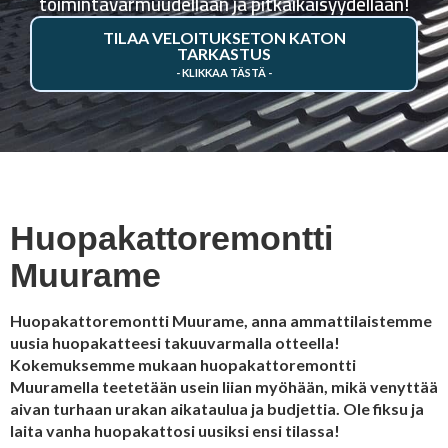
toimintavarmuudellaan ja pitkäikäisyydellään!
TILAA VELOITUKSETON KATON
TARKASTUS
Huopakattoremontti
Muurame
Huopakattoremontti Muurame, anna ammattilaistemme
uusia huopakatteesi takuuvarmalla otteella!
Kokemuksemme mukaan huopakattoremontti
Muuramella teetetään usein liian myöhään, mikä venyttää
aivan turhaan urakan aikataulua ja budjettia. Ole fiksu ja
laita vanha huopakattosi uusiksi ensi tilassa!