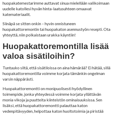
huopakatemestarimme auttavat sinua mielellään valikoimaan
uudelle katollesi hyvän hinta-laatusuhteen omaavat
katemateriaalit.
Siinäpä se sitten onkin – hyvin onnistuneen
huopakattoremontin tai huopakaton asennustyön resepti. Ota
yhteyttä, niin polkaistaan urakka käyntiin!
Huopakattoremontilla lisää
valoa sisätiloihin?
Tuntuuko siltä, että sisätiloissa on aina hämärää? Ei hätää, sillä
huopakattoremontilla voimme korjata tämänkin ongelman
varsin näppärästi.
Huopakattoremontti on monipuolisesti hyödyllinen
toimenpide, jonka yhteydessä voimme korjata yllättävän
monia vikoja ja puutteita kiinteistön ominaisuuksissa. Sen
lisäksi, että huopakattoremontti palauttaa katon
vedenpitävyyden, helpottaa katon huoltotoimia ja piristää