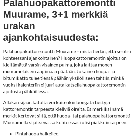
Palahuopakattoremontti
Muurame, 3+1 merkkiä
urakan
ajankohtaisuudesta:
Palahuopakattoremontti Muurame – mistä tiedän, että se olisi
kohteessani ajankohtainen? Huopakattoremontin ajoitus on
kieltämättä varsin visainen pulma, joka laittaa monen
muuramelaisen raapimaan päätään. Jokainen huopa- ja
bitumikatto tulee tiensä päähän yksilölliseen tahtiin, minkä
vuoksi kalenteriin ei juuri auta katsella huopakattoremontin
ajoitusta pähkäillessä.
Allakan sijaan katolta voi kuitenkin bongata tiettyjä
kattoremontin tarpeesta kieliviä oireita. Esimerkiksi nämä
merkit kertovat siitä, että huopa- tai palahuopakattoremontti
Muuramella sijaitsevassa kohteessasi olisi piakkoin tarpeen:
Pintahuopa halkeilee.