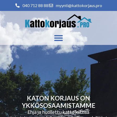
040 712 88 88
myynti@kattokorjaus.pro
KATON KORJAUS ON
YKKÖSOSAAMISTAMME
Ehjä ja huollettu katto kiittää