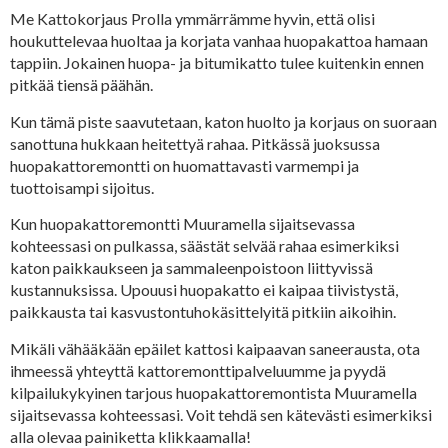
Me Kattokorjaus Prolla ymmärrämme hyvin, että olisi
houkuttelevaa huoltaa ja korjata vanhaa huopakattoa hamaan
tappiin. Jokainen huopa- ja bitumikatto tulee kuitenkin ennen
pitkää tiensä päähän.
Kun tämä piste saavutetaan, katon huolto ja korjaus on suoraan
sanottuna hukkaan heitettyä rahaa. Pitkässä juoksussa
huopakattoremontti on huomattavasti varmempi ja
tuottoisampi sijoitus.
Kun huopakattoremontti Muuramella sijaitsevassa
kohteessasi on pulkassa, säästät selvää rahaa esimerkiksi
katon paikkaukseen ja sammaleenpoistoon liittyvissä
kustannuksissa. Upouusi huopakatto ei kaipaa tiivistystä,
paikkausta tai kasvustontuhokäsittelyitä pitkiin aikoihin.
Mikäli vähääkään epäilet kattosi kaipaavan saneerausta, ota
ihmeessä yhteyttä kattoremonttipalveluumme ja pyydä
kilpailukykyinen tarjous huopakattoremontista Muuramella
sijaitsevassa kohteessasi. Voit tehdä sen kätevästi esimerkiksi
alla olevaa painiketta klikkaamalla!