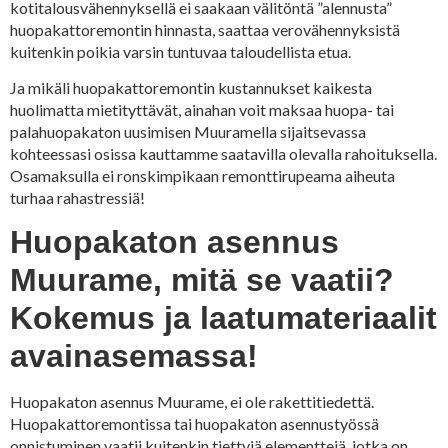
kotitalousvähennyksellä ei saakaan välitöntä ”alennusta”
huopakattoremontin hinnasta, saattaa verovähennyksistä
kuitenkin poikia varsin tuntuvaa taloudellista etua.
Ja mikäli huopakattoremontin kustannukset kaikesta
huolimatta mietityttävät, ainahan voit maksaa huopa- tai
palahuopakaton uusimisen Muuramella sijaitsevassa
kohteessasi osissa kauttamme saatavilla olevalla rahoituksella.
Osamaksulla ei ronskimpikaan remonttirupeama aiheuta
turhaa rahastressiä!
Huopakaton asennus
Muurame, mitä se vaatii?
Kokemus ja laatumateriaalit
avainasemassa!
Huopakaton asennus Muurame, ei ole rakettitiedettä.
Huopakattoremontissa tai huopakaton asennustyössä
onnistuminen vaatii kuitenkin tiettyjä elementtejä, jotka on