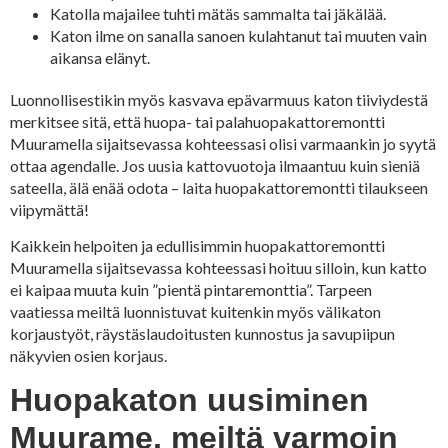
Katolla majailee tuhti mätäs sammalta tai jäkälää.
Katon ilme on sanalla sanoen kulahtanut tai muuten vain
aikansa elänyt.
Luonnollisestikin myös kasvava epävarmuus katon tiiviydestä
merkitsee sitä, että huopa- tai palahuopakattoremontti
Muuramella sijaitsevassa kohteessasi olisi varmaankin jo syytä
ottaa agendalle. Jos uusia kattovuotoja ilmaantuu kuin sieniä
sateella, älä enää odota – laita huopakattoremontti tilaukseen
viipymättä!
Kaikkein helpoiten ja edullisimmin huopakattoremontti
Muuramella sijaitsevassa kohteessasi hoituu silloin, kun katto
ei kaipaa muuta kuin ”pientä pintaremonttia”. Tarpeen
vaatiessa meiltä luonnistuvat kuitenkin myös välikaton
korjaustyöt, räystäslaudoitusten kunnostus ja savupiipun
näkyvien osien korjaus.
Huopakaton uusiminen
Muurame, meiltä varmoin