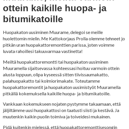
ottein kaikille huopa- ja
bitumikatoille
Huopakaton uusiminen Muurame, delegoi se meille
huolettomin mielin. Me Kattokorjaus Prolla olemme tehneet jo
pitkän uran huopakattoremonttien parissa, joten voimme
luvata rahoillesi takuuvarmaa vastinetta!
Meiltä huopakattoremontti tai huopakaton uusiminen
Muuramella sijaitsevassa kohteessasi hoituu varmoin ottein
alusta loppuun, olipa kyseessä sitten tiivissaumakatto,
palahuopakatto tai kolmiorimakate. Toteutamme
huopakattoremontit ja huopakaton uusimistyöt Muuramella
pitkällä kokemuksella kaikille huopa- ja bitumikatoille.
Vankkaan kokemukseen nojaten pystymme takaamaan, että
jäljiltämme uusi huopakattosi on taatusti siisti ja kestävä. Ja
muutenkin kaikin puolin toimiva ja toiveidesi mukainen.
Pidä kuitenkin mielessä, että huopakattoremonttisesongin