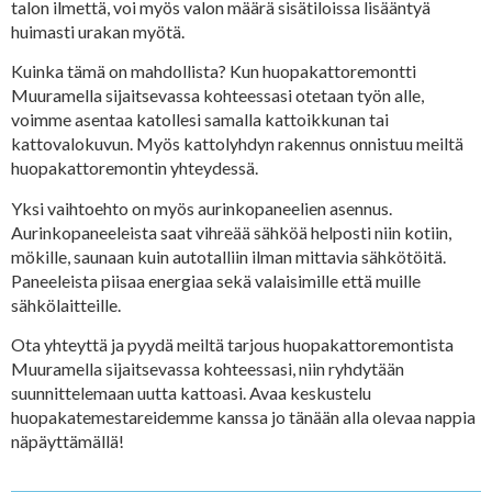
talon ilmettä, voi myös valon määrä sisätiloissa lisääntyä
huimasti urakan myötä.
Kuinka tämä on mahdollista? Kun huopakattoremontti
Muuramella sijaitsevassa kohteessasi otetaan työn alle,
voimme asentaa katollesi samalla kattoikkunan tai
kattovalokuvun. Myös kattolyhdyn rakennus onnistuu meiltä
huopakattoremontin yhteydessä.
Yksi vaihtoehto on myös aurinkopaneelien asennus.
Aurinkopaneeleista saat vihreää sähköä helposti niin kotiin,
mökille, saunaan kuin autotalliin ilman mittavia sähkötöitä.
Paneeleista piisaa energiaa sekä valaisimille että muille
sähkölaitteille.
Ota yhteyttä ja pyydä meiltä tarjous huopakattoremontista
Muuramella sijaitsevassa kohteessasi, niin ryhdytään
suunnittelemaan uutta kattoasi. Avaa keskustelu
huopakatemestareidemme kanssa jo tänään alla olevaa nappia
näpäyttämällä!