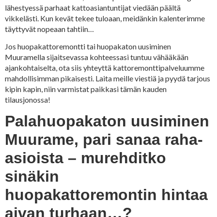
lähestyessä parhaat kattoasiantuntijat viedään päältä
vikkelästi. Kun kevät tekee tuloaan, meidänkin kalenterimme
täyttyvät nopeaan tahtiin…
Jos huopakattoremontti tai huopakaton uusiminen
Muuramella sijaitsevassa kohteessasi tuntuu vähääkään
ajankohtaiselta, ota siis yhteyttä kattoremonttipalveluumme
mahdollisimman pikaisesti. Laita meille viestiä ja pyydä tarjous
kipin kapin, niin varmistat paikkasi tämän kauden
tilausjonossa!
Palahuopakaton uusiminen
Muurame, pari sanaa raha-
asioista – murehditko
sinäkin
huopakattoremontin hintaa
aivan turhaan…?