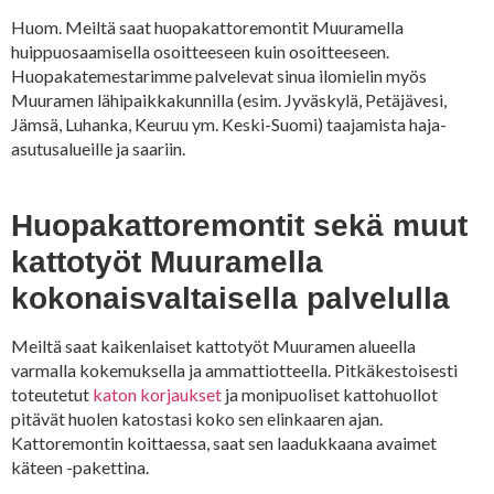
Huom. Meiltä saat huopakattoremontit Muuramella
huippuosaamisella osoitteeseen kuin osoitteeseen.
Huopakatemestarimme palvelevat sinua ilomielin myös
Muuramen lähipaikkakunnilla (esim. Jyväskylä, Petäjävesi,
Jämsä, Luhanka, Keuruu ym. Keski-Suomi) taajamista haja-
asutusalueille ja saariin.
Huopakattoremontit sekä muut
kattotyöt Muuramella
kokonaisvaltaisella palvelulla
Meiltä saat kaikenlaiset kattotyöt Muuramen alueella
varmalla kokemuksella ja ammattiotteella. Pitkäkestoisesti
toteutetut
katon korjaukset
ja monipuoliset kattohuollot
pitävät huolen katostasi koko sen elinkaaren ajan.
Kattoremontin koittaessa, saat sen laadukkaana avaimet
käteen -pakettina.