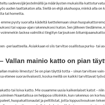
eltu sadevesijärjestelmällä ja määräysten mukaisilla kattoturvatu
myös uuden laattakaton alla. Siellä on ehjä alushuopa, minkä alla on
utta tai hometta.
n emme pysty suoralta kädeltä luettelemaan sinun huopakattoremon
ksesi tai vapaa-ajan rakennuksesi katon. Sen jälkeen tiedämme, mi
en voimmekin laskea valmiiksi tingityn tarjouksen bitumipaanukat
eriaatteella. Asiakkaan ei siis tarvitse osallistua purku- tai ase
Vallan mainio katto on pian täytt
 mainio ilmestys! Se on pian täyttä totta – sinun tarvitsee vain 
tenee suoraviivaisesti, koska meillä on kaikki tarvittavat työväl
katto tai loiva katto. Me osaamme uusia kaikenlaiset katot – niin 
iminen Naantalissa on helppoa silloinkin, kun rakennus on korkea
aleet, huopakattonaulat ja peltilistat, jotta loppusiivouksen tek