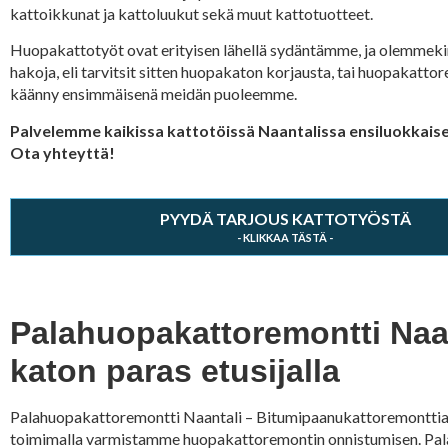
kattoikkunat ja kattoluukut sekä muut kattotuotteet.
Huopakattotyöt ovat erityisen lähellä sydäntämme, ja olemmekin
hakoja, eli tarvitsit sitten huopakaton korjausta, tai huopakatto
käänny ensimmäisenä meidän puoleemme.
Palvelemme kaikissa kattotöissä Naantalissa ensiluokkaisel
Ota yhteyttä!
PYYDÄ TARJOUS KATTOTYÖSTÄ
Palahuopakattoremontti Naan
katon paras etusijalla
Palahuopakattoremontti Naantali – Bitumipaanukattoremonttia t
toimimalla varmistamme huopakattoremontin onnistumisen. Pal