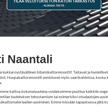
TILAA VELOITUKSETON KATON TARKASTUS
 Naantali
ja kukkaroystävällinen bitumikattoremontti! Taitavat ja huolellis
tot. Huopakattoremontit onnistuvat myös saarikohteissa, koska 
a.
lemme kattoa kokonaisuutena voidaksemme puuttua kaikkiin ongel
tetilan tuuletuksen tehostamisen tai esimerkiksi otsalautojen uus
 sisäkattomateriaalien uusiminen. Emme missään tapauksessa jätä 