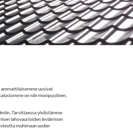
et ammattilaisemme uusivat
kalustomme on niin monipuolinen,
miin. Tarvittaessa yhdistämme
imisen lahovaurioiden leviämisen
kosteutta muhimaan uuden