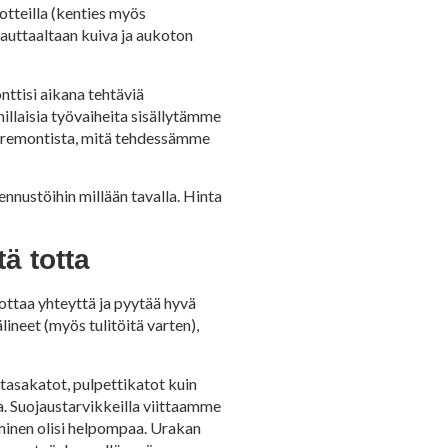
otteilla (kenties myös
 kauttaaltaan kuiva ja aukoton
ttisi aikana tehtäviä
llaisia työvaiheita sisällytämme
toremontista, mitä tehdessämme
nnustöihin millään tavalla. Hinta
ä totta
ottaa yhteyttä ja pyytää hyvä
ineet (myös tulitöitä varten),
tasakatot, pulpettikatot kuin
. Suojaustarvikkeilla viittaamme
eminen olisi helpompaa. Urakan