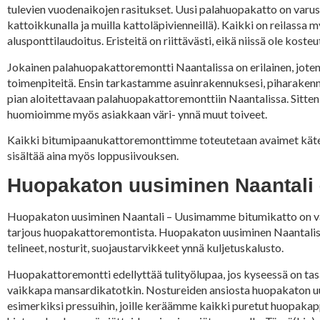
tulevien vuodenaikojen rasitukset. Uusi palahuopakatto on varust
kattoikkunalla ja muilla kattoläpivienneillä). Kaikki on reilassa 
alusponttilaudoitus. Eristeitä on riittävästi, eikä niissä ole koste
Jokainen palahuopakattoremontti Naantalissa on erilainen, jote
toimenpiteitä. Ensin tarkastamme asuinrakennuksesi, piharakennu
pian aloitettavaan palahuopakattoremonttiin Naantalissa. Sitt
huomioimme myös asiakkaan väri- ynnä muut toiveet.
Kaikki bitumipaanukattoremonttimme toteutetaan avaimet käteen -p
sisältää aina myös loppusiivouksen.
Huopakaton uusiminen Naantali – 
Huopakaton uusiminen Naantali – Uusimamme bitumikatto on vallan
tarjous huopakattoremontista. Huopakaton uusiminen Naantalissa e
telineet, nosturit, suojaustarvikkeet ynnä kuljetuskalusto.
Huopakattoremontti edellyttää tulityölupaa, jos kyseessä on tasa
vaikkapa mansardikatotkin. Nostureiden ansiosta huopakaton uus
esimerkiksi pressuihin, joille keräämme kaikki puretut huopakapp