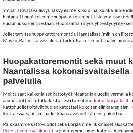
Ympäristöystävällisyys näkyy esimerkiksi siinä, kuinka huolehdi
hintana. Hinnoittelemme huopakattoremontit Naantalissa todelli
kustannuksia entisestään. Huomaathan myös yhteistyöyritykse
Jollet tarvitse huopakattoremonttia Naantalissa (mihin on liitett
Masku, Raisio, Taivassalo tai Turku. Kattoremonttipalvelumme a
Huopakattoremontit sekä muut k
Naantalissa kokonaisvaltaisella
palvelulla
Meiltä saat kaikenlaiset kattotyöt Naantalin alueella varmalla 
ammattiotteella. Pitkäkestoisesti toteutetut
katon korjaukset
ja
kattohuollot pitävät huolen katostasi koko sen elinkaaren ajan.
koittaessa, saat sen laadukkaana avaimet käteen -pakettina.
Paikkaamme kattovuodot sekä korjaamme rikkinäiset aluskatte
Puhdistamme vesikourut
ja pudotamme lumet katolta. Asennam