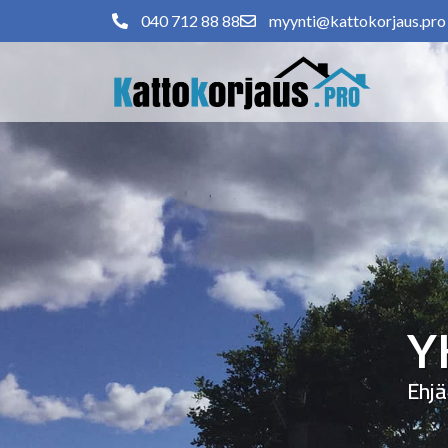
040 712 88 88
myynti@kattokorjaus.pro
Y
Ehjä