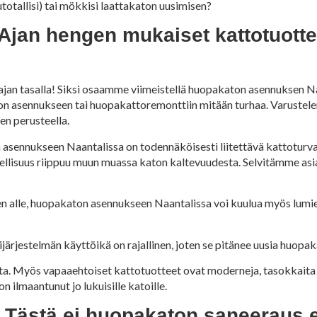
otallisi) tai mökkisi laattakaton uusimisen?
jan hengen mukaiset kattotuottee
an tasalla! Siksi osaamme viimeistellä huopakaton asennuksen Na
on asennukseen tai huopakattoremonttiin mitään turhaa. Varuste
en perusteella.
asennukseen Naantalissa on todennäköisesti liitettävä kattoturva
peellisuus riippuu muun muassa katon kaltevuudesta. Selvitämme as
jen alle, huopakaton asennukseen Naantalissa voi kuulua myös lumi
ärjestelmän käyttöikä on rajallinen, joten se pitänee uusia huopa
ta. Myös vapaaehtoiset kattotuotteet ovat moderneja, tasokkaita j
n ilmaantunut jo lukuisille katoille.
 Tästä ei huopakaton saneeraus 