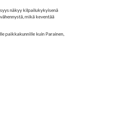
isyys näkyy kilpailukykyisenä
usvähennystä, mikä keventää
lle paikkakunnille kuin Parainen,