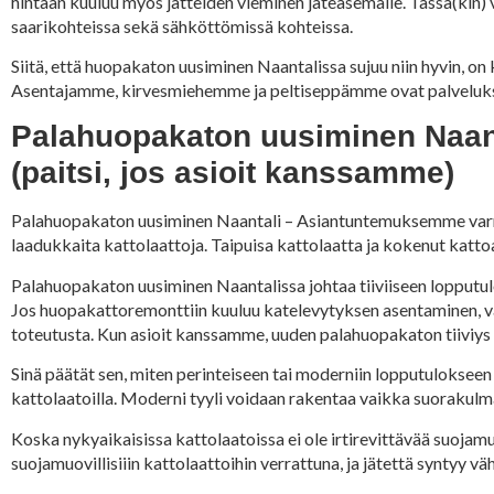
hintaan kuuluu myös jätteiden vieminen jäteasemalle. Tässä(ki
saarikohteissa sekä sähköttömissä kohteissa.
Siitä, että huopakaton uusiminen Naantalissa sujuu niin hyvin, on
Asentajamme, kirvesmiehemme ja peltiseppämme ovat palvelukses
Palahuopakaton uusiminen Naantal
(paitsi, jos asioit kanssamme)
Palahuopakaton uusiminen Naantali – Asiantuntemuksemme var
laadukkaita kattolaattoja. Taipuisa kattolaatta ja kokenut katto
Palahuopakaton uusiminen Naantalissa johtaa tiiviiseen lopputu
Jos huopakattoremonttiin kuuluu katelevytyksen asentaminen, va
toteutusta. Kun asioit kanssamme, uuden palahuopakaton tiiviys on
Sinä päätät sen, miten perinteiseen tai moderniin lopputulokseen
kattolaatoilla. Moderni tyyli voidaan rakentaa vaikka suorakulmais
Koska nykyaikaisissa kattolaatoissa ei ole irtirevittävää suoja
suojamuovillisiiin kattolaattoihin verrattuna, ja jätettä syntyy 