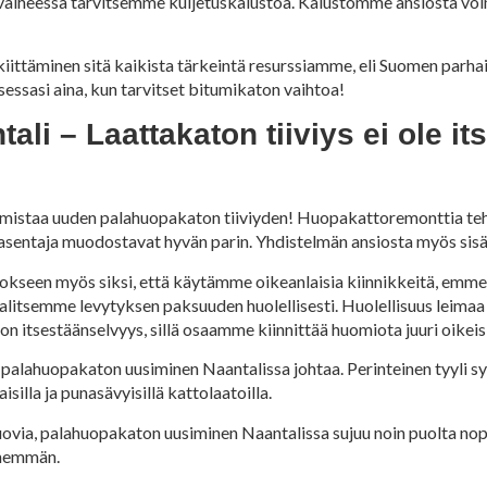
n) vaiheessa tarvitsemme kuljetuskalustoa. Kalustomme ansiosta v
 kiittäminen sitä kaikista tärkeintä resurssiamme, eli Suomen parha
sasi aina, kun tarvitset bitumikaton vaihtoa!
i – Laattakaton tiiviys ei ole i
mistaa uuden palahuopakaton tiiviyden! Huopakattoremonttia 
asentaja muodostavat hyvän parin. Yhdistelmän ansiosta myös sisät
lokseen myös siksi, että käytämme oikeanlaisia kiinnikkeitä, emm
litsemme levytyksen paksuuden huolellisesti. Huolellisuus leimaa
 itsestäänselvyys, sillä osaamme kiinnittää huomiota juuri oikeisii
 palahuopakaton uusiminen Naantalissa johtaa. Perinteinen tyyli sy
illa ja punasävyisillä kattolaatoilla.
muovia, palahuopakaton uusiminen Naantalissa sujuu noin puolta no
vähemmän.