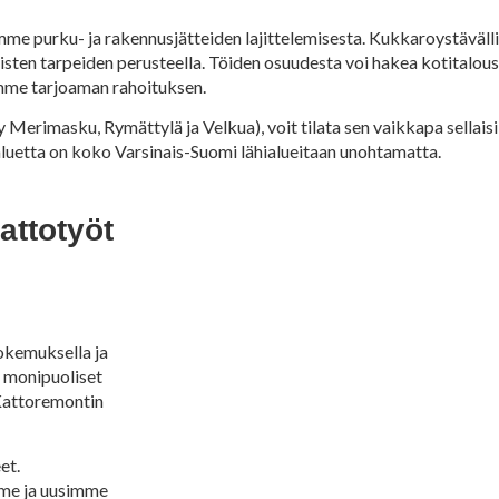
mme purku- ja rakennusjätteiden lajittelemisesta. Kukkaroystäväll
sten tarpeiden perusteella. Töiden osuudesta voi hakea kotitalo
mme tarjoaman rahoituksen.
y Merimasku, Rymättylä ja Velkua), voit tilata sen vaikkapa sellaisi
luetta on koko Varsinais-Suomi lähialueitaan unohtamatta.
attotyöt
kokemuksella ja
 monipuoliset
 Kattoremontin
et.
me ja uusimme