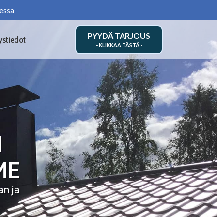
essa
PYYDÄ TARJOUS
ystiedot
N
ME
an ja