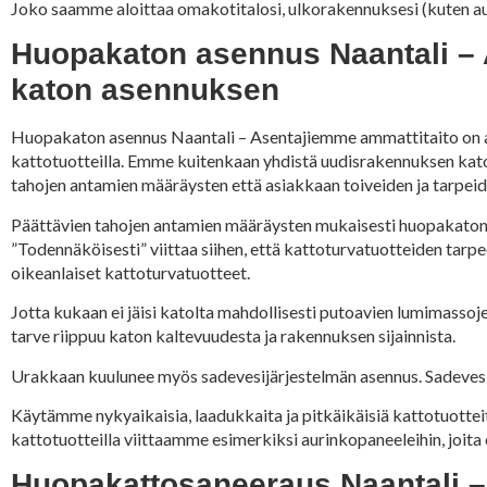
Joko saamme aloittaa omakotitalosi, ulkorakennuksesi (kuten aut
Huopakaton asennus Naantali – A
katon asennuksen
Huopakaton asennus Naantali – Asentajiemme ammattitaito on aj
kattotuotteilla. Emme kuitenkaan yhdistä uudisrakennuksen kat
tahojen antamien määräysten että asiakkaan toiveiden ja tarpeid
Päättävien tahojen antamien määräysten mukaisesti huopakaton 
”Todennäköisesti” viittaa siihen, että kattoturvatuotteiden tar
oikeanlaiset kattoturvatuotteet.
Jotta kukaan ei jäisi katolta mahdollisesti putoavien lumimasso
tarve riippuu katon kaltevuudesta ja rakennuksen sijainnista.
Urakkaan kuulunee myös sadevesijärjestelmän asennus. Sadevesij
Käytämme nykyaikaisia, laadukkaita ja pitkäikäisiä kattotuottei
kattotuotteilla viittaamme esimerkiksi aurinkopaneeleihin, joita o
Huopakattosaneeraus Naantali –