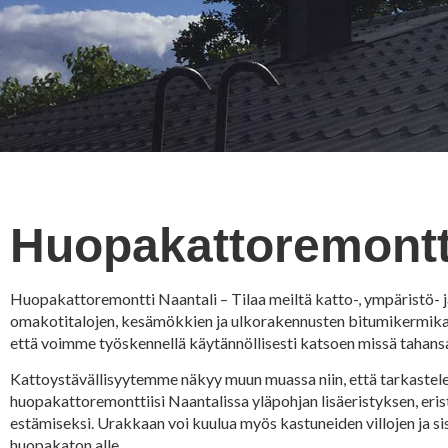
Huopakattoremontti
Huopakattoremontti Naantali – Tilaa meiltä katto-, ympäristö- 
omakotitalojen, kesämökkien ja ulkorakennusten bitumikermika
että voimme työskennellä käytännöllisesti katsoen missä tahans
Kattoystävällisyytemme näkyy muun muassa niin, että tarkaste
huopakattoremonttiisi Naantalissa yläpohjan lisäeristyksen, eris
estämiseksi. Urakkaan voi kuulua myös kastuneiden villojen ja
huopakaton alle.