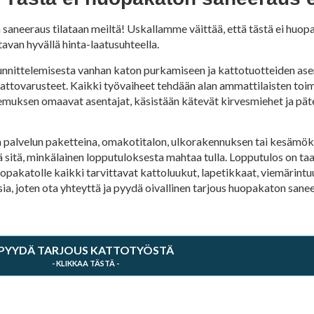
neeraus tilataan meiltä! Uskallamme väittää, että tästä ei huopa
van hyvällä hinta-laatusuhteella.
unnittelemisesta vanhan katon purkamiseen ja kattotuotteiden as
ja kattovarusteet. Kaikki työvaiheet tehdään alan ammattilaisten toi
muksen omaavat asentajat, käsistään kätevät kirvesmiehet ja pät
lvelun paketteina, omakotitalon, ulkorakennuksen tai kesämökin
ä sitä, minkälainen lopputuloksesta mahtaa tulla. Lopputulos on taat
opakatolle kaikki tarvittavat kattoluukut, lapetikkaat, viemärint
ia, joten ota yhteyttä ja pyydä oivallinen tarjous huopakaton sanee
PYYDÄ TARJOUS KATTOTYÖSTÄ