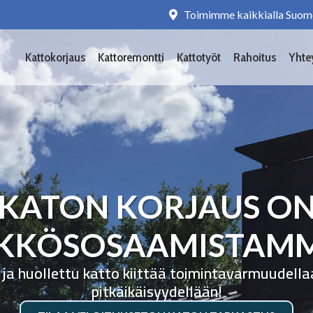
Toimimme kaikkialla Suom
Kattokorjaus
Kattoremontti
Kattotyöt
Rahoitus
Yhte
KATON KORJAUS O
KKÖSOSAAMISTAM
 ja huollettu katto kiittää toimintavarmuudella
pitkäikäisyydellään!