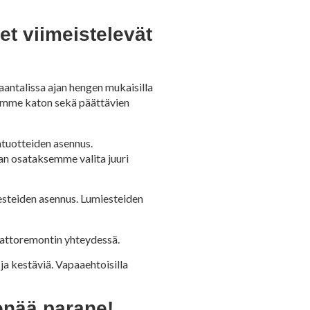
t viimeistelevät
antalissa ajan hengen mukaisilla
lemme katon sekä päättävien
tuotteiden asennus.
ian osataksemme valita juuri
esteiden asennus. Lumiesteiden
kattoremontin yhteydessä.
a kestäviä. Vapaaehtoisilla
enää parane!