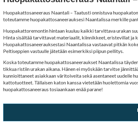
Huopakattosaneeraus Naantali – Taatusti onnistuva huopakaton sa
toteutamme huopakattosaneerauksesi Naantalissa merkille panta
Huopakattoremontin hintaan kuuluu kaikki tarvittava urakan su
Hinta sisältää tarvittavat materiaalit, kiinnikkeet, eristevillat 
Huopakattosaneerauksestasi Naantalissa vastaavat pitkän koke
Peltiseppien vastuulle jätetään esimerkiksi piipun pellitys.
Koska toteutamme huopakattosaneeraukset Naantalissa täyden pa
tikkua ristiin urakan aikana. Hänen ei myöskään tarvitse jännittä
kunnioittaneet asiakkaan väritoiveita sekä asentaneet uudelle hu
kattotuotteet. Tällaisen katon kanssa vietetään huolettomia vuos
huopakattosaneeraus tosiaankaan enää parane!