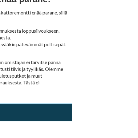
kattoremontti enää parane, sillä
ennuksesta loppusiivoukseen.
mesta.
evääkin pätevämmät peltisepät.
 omistajan ei tarvitse panna
usti tiivis ja tyylikäs. Olemme
uuletusputket ja muut
rauksesta. Tästä ei