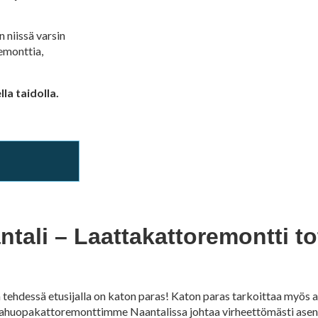
 niissä varsin
remonttia,
la taidolla.
tali – Laattakattoremontti t
ehdessä etusijalla on katon paras! Katon paras tarkoittaa myös a
ahuopakattoremonttimme Naantalissa johtaa virheettömästi asen