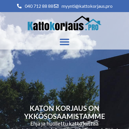
040 712 88 88
myynti@kattokorjaus.pro
KATON KORJAUS ON
YKKÖSOSAAMISTAMME
Ehjä ja huollettu katto kiittää