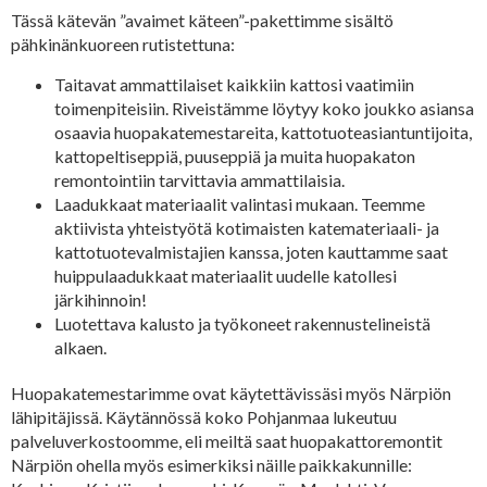
Tässä kätevän ”avaimet käteen”-pakettimme sisältö
pähkinänkuoreen rutistettuna:
Taitavat ammattilaiset kaikkiin kattosi vaatimiin
toimenpiteisiin. Riveistämme löytyy koko joukko asiansa
osaavia huopakatemestareita, kattotuoteasiantuntijoita,
kattopeltiseppiä, puuseppiä ja muita huopakaton
remontointiin tarvittavia ammattilaisia.
Laadukkaat materiaalit valintasi mukaan. Teemme
aktiivista yhteistyötä kotimaisten katemateriaali- ja
kattotuotevalmistajien kanssa, joten kauttamme saat
huippulaadukkaat materiaalit uudelle katollesi
järkihinnoin!
Luotettava kalusto ja työkoneet rakennustelineistä
alkaen.
Huopakatemestarimme ovat käytettävissäsi myös Närpiön
lähipitäjissä. Käytännössä koko Pohjanmaa lukeutuu
palveluverkostoomme, eli meiltä saat huopakattoremontit
Närpiön ohella myös esimerkiksi näille paikkakunnille: