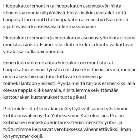
Huopakattoremontin tai huopakaton asennustyön hinta
kiinnostaa monia närpiöläisiä. Ehkä sinäkin pähkäilet, mitä
huopakattoremontti tai huopakaton asennustyö Närpiössä
sijaitsevassa kohteessasi tulee maksamaan?
Huopakattoremontin ja huopakaton asennustyön hinta riippuu
monista asioista. Esimerkiksi katon koko ja kunto vaikuttavat
yhtälössä isolla painoarvolla.
Ennen kuin voimme antaa huopakattoremontista tai
huopakaton asennustyöstä realistisen kustannusarvion, meidän
onkin aluksi hieman tutustuttava kohteeseen ja
toimeksiantoon yleisesti. Pyydä meiltä tarjous esimerkiksi alla
olevaa nappia klikkaamalla, niin tulemme selvittämään
kattourakan kustannukset tuota pikaa!
Pidä mielessä, että urakan päätyttyä voit saada työstämme
kotitalousvähennystä. Yrityksemme Kattokorjaus Pro on
kotimainen ennakkoperintärekisteriin merkitty yritys, ja
työtuntimme kelpaavat verotuksessa vähennettäväksi ilman
kysymysmerkkejä.