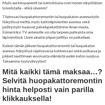
Myös aurinkopaneelit tai kattoikkuna ovat monen närpiöläisen
toivelistalla – ehkä sinunkin?
Tilatessasi huopakattoremontin tai huopakaton asennustyön
Närpiössä meiltä, myös kattoläpivientien asennus sekä
pellitystyöt kuuluvat palvelupakettiimme ilman muuta.
Esimerkiksi TV-antennille voi olla tarpeen puhkaista oma
läpivientinsä. Usein ainakin piipun pellitys on paikallaan.
Kaiken tämän jälkeen huopakattoremontti tai huopakaton
asennus Närpiössä sijaitsevassa kohteessasi onkin pulkassa ja
pääset nauttimaan auvoisasta elämästä uuden katon suojissa.
Takaamme tyytyväisyytesi!
Mitä kaikki tämä maksaa…?
Selvitä huopakattoremontin
hinta helposti vain parilla
klikkauksella!