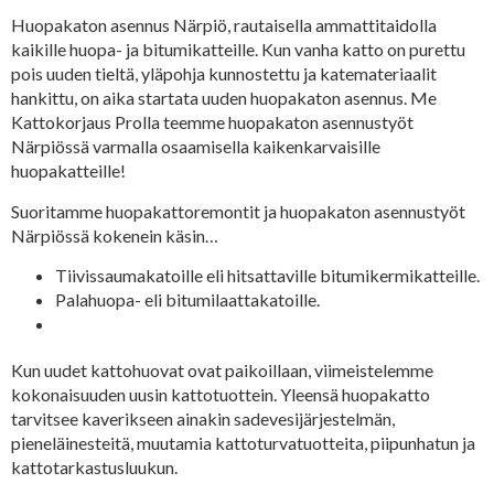
Huopakaton asennus Närpiö, rautaisella ammattitaidolla
kaikille huopa- ja bitumikatteille. Kun vanha katto on purettu
pois uuden tieltä, yläpohja kunnostettu ja katemateriaalit
hankittu, on aika startata uuden huopakaton asennus. Me
Kattokorjaus Prolla teemme huopakaton asennustyöt
Närpiössä varmalla osaamisella kaikenkarvaisille
huopakatteille!
Suoritamme huopakattoremontit ja huopakaton asennustyöt
Närpiössä kokenein käsin…
Tiivissaumakatoille eli hitsattaville bitumikermikatteille.
Palahuopa- eli bitumilaattakatoille.
Kun uudet kattohuovat ovat paikoillaan, viimeistelemme
kokonaisuuden uusin kattotuottein. Yleensä huopakatto
tarvitsee kaverikseen ainakin sadevesijärjestelmän,
pieneläinesteitä, muutamia kattoturvatuotteita, piipunhatun ja
kattotarkastusluukun.