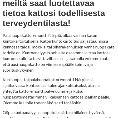
meiltä saat luotettavaa
tietoa kattosi todellisesta
terveydentilasta!
Palahuopakattoremontti Närpiö, alkaa vanhan katon
kuntokartoituksella. Katon kuntokartoitus paljastaa, missä
kunnossa talosi, mökkisi tai piharakennuksen vanha huopakate
todella on. Kuntoanalyysin pohjalta osaamme laittaa kattosi
kuntoon kaikilta tarvittavilta osin – ja samalla voimme taata,
että uusi huopakatto on viimeisen päälle toimiva ja
suorituskykyinen.
Kun huopa- tai palahuopakattoremontti Närpiössä
sijaitsevassa kohteessasi tulee ajankohtaiseksi, ota siis
yhteyttä kattoremonttipalveluumme ja kutsu
huopakatemestarimme vilkaisemaan kattoasi paikan päälle.
Olemme kuulolla todennäköisesti tänäänkin…
Olipa kuntoanalyysin lopputulos sitten millainen hyvänsä,