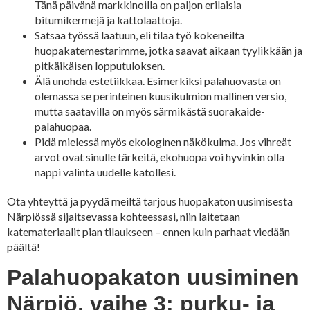
Tänä päivänä markkinoilla on paljon erilaisia
bitumikermejä ja kattolaattoja.
Satsaa työssä laatuun, eli tilaa työ kokeneilta
huopakatemestarimme, jotka saavat aikaan tyylikkään ja
pitkäikäisen lopputuloksen.
Älä unohda estetiikkaa. Esimerkiksi palahuovasta on
olemassa se perinteinen kuusikulmion mallinen versio,
mutta saatavilla on myös särmikästä suorakaide-
palahuopaa.
Pidä mielessä myös ekologinen näkökulma. Jos vihreät
arvot ovat sinulle tärkeitä, ekohuopa voi hyvinkin olla
nappi valinta uudelle katollesi.
Ota yhteyttä ja pyydä meiltä tarjous huopakaton uusimisesta
Närpiössä sijaitsevassa kohteessasi, niin laitetaan
katemateriaalit pian tilaukseen – ennen kuin parhaat viedään
päältä!
Palahuopakaton uusiminen
Närpiö, vaihe 3: purku- ja