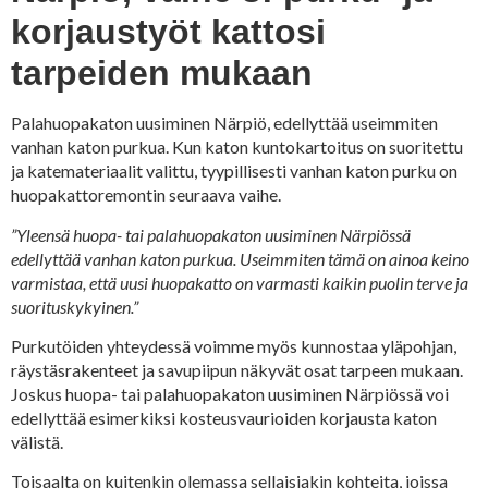
korjaustyöt kattosi
tarpeiden mukaan
Palahuopakaton uusiminen Närpiö, edellyttää useimmiten
vanhan katon purkua. Kun katon kuntokartoitus on suoritettu
ja katemateriaalit valittu, tyypillisesti vanhan katon purku on
huopakattoremontin seuraava vaihe.
”Yleensä huopa- tai palahuopakaton uusiminen Närpiössä
edellyttää vanhan katon purkua. Useimmiten tämä on ainoa keino
varmistaa, että uusi huopakatto on varmasti kaikin puolin terve ja
suorituskykyinen.”
Purkutöiden yhteydessä voimme myös kunnostaa yläpohjan,
räystäsrakenteet ja savupiipun näkyvät osat tarpeen mukaan.
Joskus huopa- tai palahuopakaton uusiminen Närpiössä voi
edellyttää esimerkiksi kosteusvaurioiden korjausta katon
välistä.
Toisaalta on kuitenkin olemassa sellaisiakin kohteita, joissa