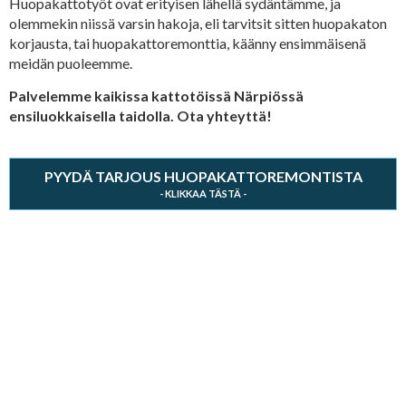
Huopakattotyöt ovat erityisen lähellä sydäntämme, ja
olemmekin niissä varsin hakoja, eli tarvitsit sitten huopakaton
korjausta, tai huopakattoremonttia, käänny ensimmäisenä
meidän puoleemme.
Palvelemme kaikissa kattotöissä Närpiössä
ensiluokkaisella taidolla. Ota yhteyttä!
PYYDÄ TARJOUS HUOPAKATTOREMONTISTA