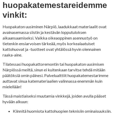
huopakatemestareidemme
vinkit:
Huopakaton uusiminen Närpiö, laadukkaat materiaalit ovat
avainasemassa siistin ja kestävän lopputuloksen
aikaansaamiseksi. Vaikka oikeaoppinen asennustyö on
tietenkin ensiarvoisen tärkeää, myös korkealaatuiset
kattohuovat ja -tuotteet ovat yhtälössä hyvin olennainen
raaka-aine.
Tilatessasi huopakattoremontin tai huopakaton uusimisen
Närpiössä meiltä, sinun ei kuitenkaan tarvitse tehdä mitään
päätöksiä omin päinesi. Palvelualttiit huopakatemestarimme
auttavat sinua katemateriaalien valinnassa enemmän kuin
mielellään!
Tässä maistiaiseksi muutamia vinkkejä, joiden avulla pääset
hyvään alkuun:
Kiinnitä huomiota kattohuopien teknisiin ominaisuuksiin.