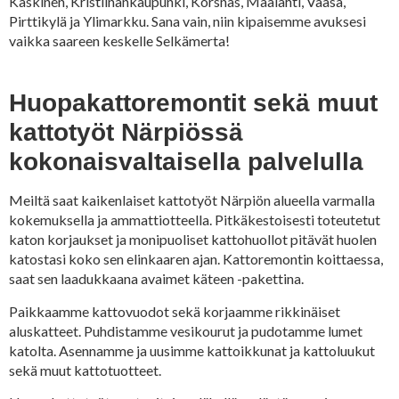
Kaskinen, Kristiinankaupunki, Korsnäs, Maalahti, Vaasa,
Pirttikylä ja Ylimarkku. Sana vain, niin kipaisemme avuksesi
vaikka saareen keskelle Selkämerta!
Huopakattoremontit sekä muut
kattotyöt Närpiössä
kokonaisvaltaisella palvelulla
Meiltä saat kaikenlaiset kattotyöt Närpiön alueella varmalla
kokemuksella ja ammattiotteella. Pitkäkestoisesti toteutetut
katon korjaukset ja monipuoliset kattohuollot pitävät huolen
katostasi koko sen elinkaaren ajan. Kattoremontin koittaessa,
saat sen laadukkaana avaimet käteen -pakettina.
Paikkaamme kattovuodot sekä korjaamme rikkinäiset
aluskatteet. Puhdistamme vesikourut ja pudotamme lumet
katolta. Asennamme ja uusimme kattoikkunat ja kattoluukut
sekä muut kattotuotteet.