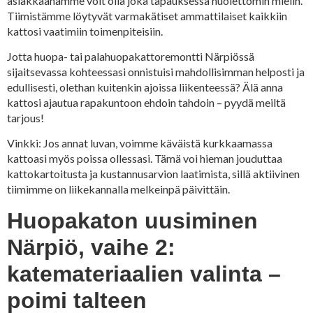
asiakkaanamme voit olla joka tapauksessa huolettomin mielin.
Tiimistämme löytyvät varmakätiset ammattilaiset kaikkiin
kattosi vaatimiin toimenpiteisiin.
Jotta huopa- tai palahuopakattoremontti Närpiössä
sijaitsevassa kohteessasi onnistuisi mahdollisimman helposti ja
edullisesti, olethan kuitenkin ajoissa liikenteessä? Älä anna
kattosi ajautua rapakuntoon ehdoin tahdoin – pyydä meiltä
tarjous!
Vinkki: Jos annat luvan, voimme käväistä kurkkaamassa
kattoasi myös poissa ollessasi. Tämä voi hieman jouduttaa
kattokartoitusta ja kustannusarvion laatimista, sillä aktiivinen
tiimimme on liikekannalla melkeinpä päivittäin.
Huopakaton uusiminen
Närpiö, vaihe 2:
katemateriaalien valinta –
poimi talteen