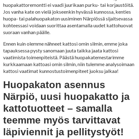
huopakattoremontti ei vaadi juurikaan purku- tai korjaustöitä.
Jos vanha kate on vielä jokseenkin hyvässä kunnossa, kenties
huopa- tai palahuopakaton uusiminen Närpiössä sijaitsevassa
kohteessasi voidaan suorittaa asentamalla uudet kattohuovat
suoraan vanhan päälle.
Ennen kuin olemme nähneet kattosi omin silmin, emme joka
tapauksessa pysty sanomaan juuta taikka jaata kattosi
vaatimista toimenpiteistä. Päästä huopakatemestarimme
kurkkaamaan kattoasi omin silmin, niin tulemme analysoimaan
kattosi vaatimat kunnostustoimenpiteet juoksu jalkaa!
Huopakaton asennus
Närpiö, uusi huopakatto ja
kattotuotteet – samalla
teemme myös tarvittavat
läpiviennit ja pellitystyöt!