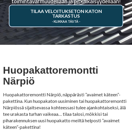
toimintavarmuudellaan ja pitkäikäisyydellään!
TILAA VELOITUKSETON KATON
TARKASTUS
Huopakattoremontti
Närpiö
Huopakattoremontti Närpiö, näppärästi ”avaimet käteen”-
pakettina. Kun huopakaton uusiminen tai huopakattoremontti
Närpiössä sijaitsevassa kohteessasi tulee ajankohtaiseksi, älä
tee urakasta turhan vaikeaa… tilaa talosi, mökkisi tai
piharakennuksen uusi huopakatto meiltä helposti ”avaimet
käteen”-pakettina!