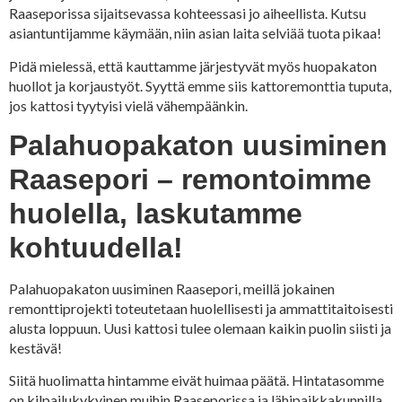
Raaseporissa sijaitsevassa kohteessasi jo aiheellista. Kutsu
asiantuntijamme käymään, niin asian laita selviää tuota pikaa!
Pidä mielessä, että kauttamme järjestyvät myös huopakaton
huollot ja korjaustyöt. Syyttä emme siis kattoremonttia tuputa,
jos kattosi tyytyisi vielä vähempäänkin.
Palahuopakaton uusiminen
Raasepori – remontoimme
huolella, laskutamme
kohtuudella!
Palahuopakaton uusiminen Raasepori, meillä jokainen
remonttiprojekti toteutetaan huolellisesti ja ammattitaitoisesti
alusta loppuun. Uusi kattosi tulee olemaan kaikin puolin siisti ja
kestävä!
Siitä huolimatta hintamme eivät huimaa päätä. Hintatasomme
on kilpailukykyinen muihin Raaseporissa ja lähipaikkakunnilla