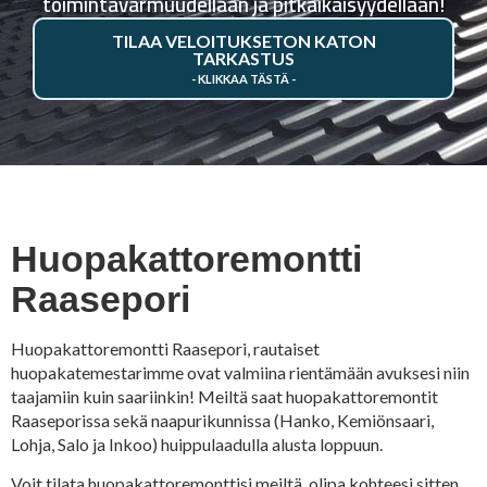
toimintavarmuudellaan ja pitkäikäisyydellään!
TILAA VELOITUKSETON KATON
TARKASTUS
Huopakattoremontti
Raasepori
Huopakattoremontti Raasepori, rautaiset
huopakatemestarimme ovat valmiina rientämään avuksesi niin
taajamiin kuin saariinkin! Meiltä saat huopakattoremontit
Raaseporissa sekä naapurikunnissa (Hanko, Kemiönsaari,
Lohja, Salo ja Inkoo) huippulaadulla alusta loppuun.
Voit tilata huopakattoremonttisi meiltä, olipa kohteesi sitten