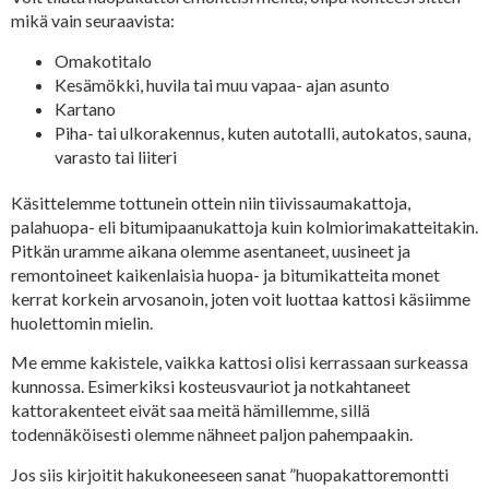
mikä vain seuraavista:
Omakotitalo
Kesämökki, huvila tai muu vapaa- ajan asunto
Kartano
Piha- tai ulkorakennus, kuten autotalli, autokatos, sauna,
varasto tai liiteri
Käsittelemme tottunein ottein niin tiivissaumakattoja,
palahuopa- eli bitumipaanukattoja kuin kolmiorimakatteitakin.
Pitkän uramme aikana olemme asentaneet, uusineet ja
remontoineet kaikenlaisia huopa- ja bitumikatteita monet
kerrat korkein arvosanoin, joten voit luottaa kattosi käsiimme
huolettomin mielin.
Me emme kakistele, vaikka kattosi olisi kerrassaan surkeassa
kunnossa. Esimerkiksi kosteusvauriot ja notkahtaneet
kattorakenteet eivät saa meitä hämillemme, sillä
todennäköisesti olemme nähneet paljon pahempaakin.
Jos siis kirjoitit hakukoneeseen sanat ”huopakattoremontti