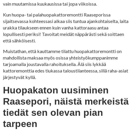
vain muutamissa kuukausissa tai jopa viikoissa.
Kun huopa- tai palahuopakattoremontti Raaseporissa
sijaitsevassa kohteessasi alkaa siis tuntua ajankohtaiselta, laita
urakka tilaukseen ennen kuin vanha kattoraasu antaa
lopullisesti periksi! Tavoitat meidät näppärästi sekä soittaen
että sähköisesti.
Muistathan, että kauttamme tilattu huopakattoremontti on
mahdollista maksaa myös osissa yhteistyökumppanimme
tarjoamalla joustavalla rahoituksella. Älä siis lykkää
kattoremonttia edes tiukassa taloustilanteessa, sillä raha-asiat
järjestyvät kyllä.
Huopakaton uusiminen
Raasepori, näistä merkeistä
tiedät sen olevan pian
tarpeen