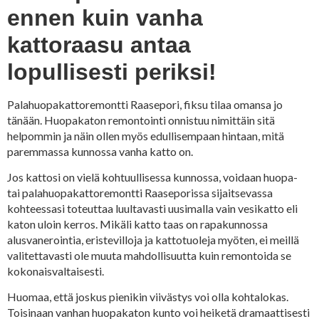
ennen kuin vanha
kattoraasu antaa
lopullisesti periksi!
Palahuopakattoremontti Raasepori, fiksu tilaa omansa jo
tänään. Huopakaton remontointi onnistuu nimittäin sitä
helpommin ja näin ollen myös edullisempaan hintaan, mitä
paremmassa kunnossa vanha katto on.
Jos kattosi on vielä kohtuullisessa kunnossa, voidaan huopa-
tai palahuopakattoremontti Raaseporissa sijaitsevassa
kohteessasi toteuttaa luultavasti uusimalla vain vesikatto eli
katon uloin kerros. Mikäli katto taas on rapakunnossa
alusvanerointia, eristevilloja ja kattotuoleja myöten, ei meillä
valitettavasti ole muuta mahdollisuutta kuin remontoida se
kokonaisvaltaisesti.
Huomaa, että joskus pienikin viivästys voi olla kohtalokas.
Toisinaan vanhan huopakaton kunto voi heiketä dramaattisesti