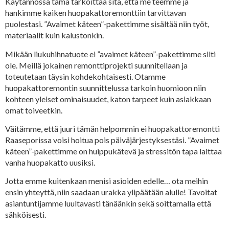
Käytännössä tämä tarkoittaa sitä, että me teemme ja
hankimme kaiken huopakattoremonttiin tarvittavan
puolestasi. ”Avaimet käteen”-pakettimme sisältää niin työt,
materiaalit kuin kalustonkin.
Mikään liukuhihnatuote ei ”avaimet käteen”-pakettimme silti
ole. Meillä jokainen remonttiprojekti suunnitellaan ja
toteutetaan täysin kohdekohtaisesti. Otamme
huopakattoremontin suunnittelussa tarkoin huomioon niin
kohteen yleiset ominaisuudet, katon tarpeet kuin asiakkaan
omat toiveetkin.
Väitämme, että juuri tämän helpommin ei huopakattoremontti
Raaseporissa voisi hoitua pois päiväjärjestyksestäsi. ”Avaimet
käteen”-pakettimme on huippukätevä ja stressitön tapa laittaa
vanha huopakatto uusiksi.
Jotta emme kuitenkaan menisi asioiden edelle… ota meihin
ensin yhteyttä, niin saadaan urakka ylipäätään alulle! Tavoitat
asiantuntijamme luultavasti tänäänkin sekä soittamalla että
sähköisesti.