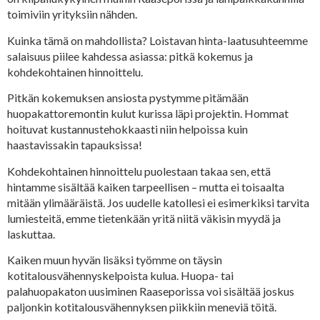
toimiviin yrityksiin nähden.
Kuinka tämä on mahdollista? Loistavan hinta-laatusuhteemme
salaisuus piilee kahdessa asiassa: pitkä kokemus ja
kohdekohtainen hinnoittelu.
Pitkän kokemuksen ansiosta pystymme pitämään
huopakattoremontin kulut kurissa läpi projektin. Hommat
hoituvat kustannustehokkaasti niin helpoissa kuin
haastavissakin tapauksissa!
Kohdekohtainen hinnoittelu puolestaan takaa sen, että
hintamme sisältää kaiken tarpeellisen – mutta ei toisaalta
mitään ylimääräistä. Jos uudelle katollesi ei esimerkiksi tarvita
lumiesteitä, emme tietenkään yritä niitä väkisin myydä ja
laskuttaa.
Kaiken muun hyvän lisäksi työmme on täysin
kotitalousvähennyskelpoista kulua. Huopa- tai
palahuopakaton uusiminen Raaseporissa voi sisältää joskus
paljonkin kotitalousvähennyksen piikkiin meneviä töitä.