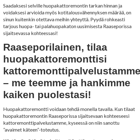
Saadaksesi selville huopakattoremontin tarkan hinnan ja
voidaksesi arvioida myös kotitalousvähennyksen määrää, on
sinun kuitenkin otettava meihin yhteyttä. Pyydä rohkeasti
tarjous huopa- tai palahuopakaton uusimisesta Raaseporissa
sijaitsevassa kohteessasi!
Raaseporilainen, tilaa
huopakattoremonttisi
kattoremonttipalvelustamm
– me teemme ja hankimme
kaiken puolestasi!
Huopakattoremontti voidaan tehdä monella tavalla. Kun tilaat
huopakattoremontin Raaseporissa sijaitsevaan kohteeseesi
kattoremonttipalvelustamme, kyseessä on niin sanottu
”avaimet käteen”-toteutus.