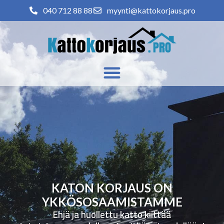
040 712 88 88
myynti@kattokorjaus.pro
KATON KORJAUS ON
YKKÖSOSAAMISTAMME
Ehjä ja huollettu katto kiittää