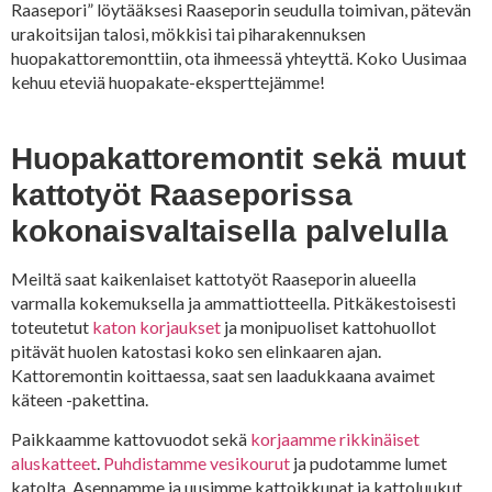
Raasepori” löytääksesi Raaseporin seudulla toimivan, pätevän
urakoitsijan talosi, mökkisi tai piharakennuksen
huopakattoremonttiin, ota ihmeessä yhteyttä. Koko Uusimaa
kehuu eteviä huopakate-eksperttejämme!
Huopakattoremontit sekä muut
kattotyöt Raaseporissa
kokonaisvaltaisella palvelulla
Meiltä saat kaikenlaiset kattotyöt Raaseporin alueella
varmalla kokemuksella ja ammattiotteella. Pitkäkestoisesti
toteutetut
katon korjaukset
ja monipuoliset kattohuollot
pitävät huolen katostasi koko sen elinkaaren ajan.
Kattoremontin koittaessa, saat sen laadukkaana avaimet
käteen -pakettina.
Paikkaamme kattovuodot sekä
korjaamme rikkinäiset
aluskatteet
.
Puhdistamme vesikourut
ja pudotamme lumet
katolta. Asennamme ja uusimme kattoikkunat ja kattoluukut