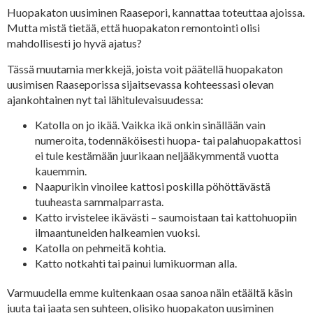
Huopakaton uusiminen Raasepori, kannattaa toteuttaa ajoissa.
Mutta mistä tietää, että huopakaton remontointi olisi
mahdollisesti jo hyvä ajatus?
Tässä muutamia merkkejä, joista voit päätellä huopakaton
uusimisen Raaseporissa sijaitsevassa kohteessasi olevan
ajankohtainen nyt tai lähitulevaisuudessa:
Katolla on jo ikää. Vaikka ikä onkin sinällään vain
numeroita, todennäköisesti huopa- tai palahuopakattosi
ei tule kestämään juurikaan neljääkymmentä vuotta
kauemmin.
Naapurikin vinoilee kattosi poskilla pöhöttävästä
tuuheasta sammalparrasta.
Katto irvistelee ikävästi – saumoistaan tai kattohuopiin
ilmaantuneiden halkeamien vuoksi.
Katolla on pehmeitä kohtia.
Katto notkahti tai painui lumikuorman alla.
Varmuudella emme kuitenkaan osaa sanoa näin etäältä käsin
juuta tai jaata sen suhteen, olisiko huopakaton uusiminen