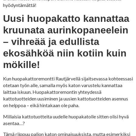
hyödyntämättä!
Uusi huopakatto kannattaa
kruunata aurinkopaneelein
– vihreää ja edullista
ekosähköä niin kotiin kuin
mökille!
Kun huopakattoremontti Rautjärvellä sijaitsevassa kohteessasi
otetaan työn alle, samalla myös katon varustelu kannattaa
laittaa iskuun. Huopakattoremontin yhteydessä
kattotuotteiden uusiminen ja uusien kattotuotteiden asennus
on helppoa – eikä hintakaan ole paha.
Millaisia kattotuotteita uudelle huopakatolle sitten olisi hyvä
asentaa…?
Tämä riippuu paljon katon ominaisuuksista, mutta esimerkiksi