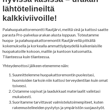
lähtötelineiltä
kalkkiviivoille!
Palahuopakattoremontti Rautjärvi, meiltä sinä ja kattosi saatte
parasta Pro-palvelua urakan alusta loppuun. Toteutamme
huopa- ja palahuopakattoremontit Rautjärvellä pitkällä
kokemuksella ja korkealla ammattiylpeydellä kaikenlaisille
huopakatoille kokoon, malliin ja kuntoon katsomatta.
Tilanteessa kuin tilanteessa.
Yhteydenottosi jälkeen etenemme näin:
Suunnittelemme huopakattoremontin puolestasi,
huomioiden tarkoin niin kattosi terveydentilan kuin omat
toiveesi.
Ostamme sopivat ja laadukkaat materiaalit valintasi
mukaisesti.
Suoritamme tarvittavat valmistelutoimenpiteet, kuten
rakennustelineiden pystytys ja ympäristön suojaustyöt.