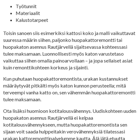
Työtunnit
Materiaalit
Kalustotarpeet
Toisin sanoen siis esimerkiksi kattosi koko ja malli vaikuttavat
suuressa määrin siihen, paljonko huopakattoremontti tai
huopakaton asennus Rautjärvellä sijaitsevassa kohteessasi
tulee maksamaan. Luonnollisesti myös katon varustetaso
vaikuttaa siihen omalla painoarvollaan – ja jopa sellaiset asiat
kuin remonttikohteen korkeus ja sijainti.
Kun puhutaan huopakattoremontista, urakan kustannukset
määräytyvät pitkälti myös katon kunnon perusteella; mitä
terveempi vanha katto on, sen vähemmän huopakattoremontti
tulee maksamaan.
Ota lisäksi huomioon kotitalousvähennys. Uudiskohteen uuden
huopakaton asennus Rautjärvellä ei kelpaa
kotitalousvähennykseen, mutta huopakattoremontista sen
sijaan voit saada hulppeitakin verovähennyksiä tilatessasi
urakan kattoremonttipalvelumme kautta. Älä jätä etuutta