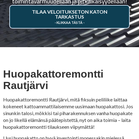
toimintavarmuudellaan ja pitkäikäisyydellään!
TILAA VELOITUKSETON KATON
TARKASTUS
Huopakattoremontti
Rautjärvi
Huopakattoremontti Rautjärvi, mitä fiksuin peliliike laittaa
kokeneet kattoammattilaisemme uusimaan huopakattosi. Jos
sinunkin talosi, mökkisi tai piharakennuksen vanha huopakate
on jo likellä elämänsä päätepistettä, nyt on aika toimia – laita
huopakattoremontti tilaukseen viipymättä!
Uusi huopakatto on hyvä investointi monessakin mielessä.