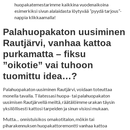
huopakatemestarimme kaikkina vuodenaikoina
esimerkiksi sivun alalaidasta löytyvää ”pyydä tarjous”-
nappia klikkaamalla!
Palahuopakaton uusiminen
Rautjärvi, vanhaa kattoa
purkamatta – fiksu
”oikotie” vai tuhoon
tuomittu idea…?
Palahuopakaton uusiminen Rautjärvi, voidaan toteuttaa
monella tavalla. Tilatessasi huopa- tai palahuopakaton
uusimisen Rautjärvellä meiltä, räätälöimme urakan täysin
yksilöllisesti kattosi tarpeiden ja sinun visiosi mukaan.
Mutta… onnistuisikos omakotitalon, mökin tai
piharakennuksen huopakattoremontti vanhaa kattoa