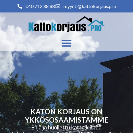
040 712 88 88
myynti@kattokorjaus.pro
KATON KORJAUS ON
YKKÖSOSAAMISTAMME
Ehjä ja huollettu katto kiittää