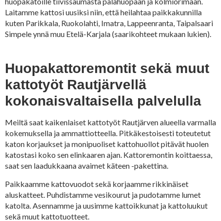
huopakatoille tiivissaumasta palahuopaan ja kolmiorimaan.
Laitamme kattosi uusiksi niin, että heilahtaa paikkakunnilla
kuten Parikkala, Ruokolahti, Imatra, Lappeenranta, Taipalsaari
Simpele ynnä muu Etelä-Karjala (saarikohteet mukaan lukien).
Huopakattoremontit sekä muut
kattotyöt Rautjärvellä
kokonaisvaltaisella palvelulla
Meiltä saat kaikenlaiset kattotyöt Rautjärven alueella varmalla
kokemuksella ja ammattiotteella. Pitkäkestoisesti toteutetut
katon korjaukset ja monipuoliset kattohuollot pitävät huolen
katostasi koko sen elinkaaren ajan. Kattoremontin koittaessa,
saat sen laadukkaana avaimet käteen -pakettina.
Paikkaamme kattovuodot sekä korjaamme rikkinäiset
aluskatteet. Puhdistamme vesikourut ja pudotamme lumet
katolta. Asennamme ja uusimme kattoikkunat ja kattoluukut
sekä muut kattotuotteet.