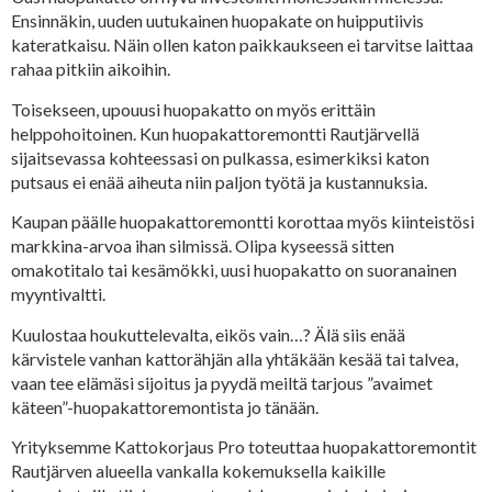
Ensinnäkin, uuden uutukainen huopakate on huipputiivis
kateratkaisu. Näin ollen katon paikkaukseen ei tarvitse laittaa
rahaa pitkiin aikoihin.
Toisekseen, upouusi huopakatto on myös erittäin
helppohoitoinen. Kun huopakattoremontti Rautjärvellä
sijaitsevassa kohteessasi on pulkassa, esimerkiksi katon
putsaus ei enää aiheuta niin paljon työtä ja kustannuksia.
Kaupan päälle huopakattoremontti korottaa myös kiinteistösi
markkina-arvoa ihan silmissä. Olipa kyseessä sitten
omakotitalo tai kesämökki, uusi huopakatto on suoranainen
myyntivaltti.
Kuulostaa houkuttelevalta, eikös vain…? Älä siis enää
kärvistele vanhan kattorähjän alla yhtäkään kesää tai talvea,
vaan tee elämäsi sijoitus ja pyydä meiltä tarjous ”avaimet
käteen”-huopakattoremontista jo tänään.
Yrityksemme Kattokorjaus Pro toteuttaa huopakattoremontit
Rautjärven alueella vankalla kokemuksella kaikille