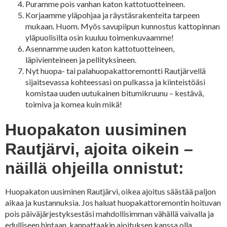
Puramme pois vanhan katon kattotuotteineen.
Korjaamme yläpohjaa ja räystäsrakenteita tarpeen
mukaan. Huom. Myös savupiipun kunnostus kattopinnan
yläpuolisilta osin kuuluu toimenkuvaamme!
Asennamme uuden katon kattotuotteineen,
läpivienteineen ja pellityksineen.
Nyt huopa- tai palahuopakattoremontti Rautjärvellä
sijaitsevassa kohteessasi on pulkassa ja kiinteistöäsi
komistaa uuden uutukainen bitumikruunu – kestävä,
toimiva ja komea kuin mikä!
Huopakaton uusiminen
Rautjärvi, ajoita oikein –
näillä ohjeilla onnistut:
Huopakaton uusiminen Rautjärvi, oikea ajoitus säästää paljon
aikaa ja kustannuksia. Jos haluat huopakattoremontin hoituvan
pois päiväjärjestyksestäsi mahdollisimman vähällä vaivalla ja
edulliseen hintaan, kannattaakin ajoituksen kanssa olla