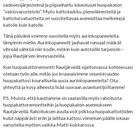
sadevesijärjestelmä ja piipunhattu lukeutuvat huopakaton
”vakiovarusteisiin”. Myös kattoluukku, pieneläinesteitä ja
kattoturvatuotteita on suositeltavaa asennuttaa melkeinpä
katolle kuin katolle.
Tänä päivänä voimme suositella myös aurinkopaneeleita
lämpimin mielin. Aurinkopaneelit jauhavat runsaat määrät
vihreää sähköä niin kodin, mökin kuin autotallin tarpeisiin –
jopa Rautjärven leveysasteilla.
Kun huopakattoremontti Rautjärvellä sijaitsevassa kohteessasi
otetaan työn alle, mitäs jos kruunaisimme sinunkin uuden
huopakattosi kourallisella uusia aurinkopaneeleita? Ota
yhteyttä ja kysy aiheesta lisää suoraan asiantuntijoiltamme!
P.S. Muista, että kauttamme on saatavilla myös rahoitusta
huopakattoremontteihin ja huopakaton asennukseen
Rautjärvellä. Rahoituksen avulla voit pilkkoa huopakattotöiden
kulut näppärästi eriin ja laittaa kattosi viimeisen päälle iskuun
varusteita myöten vaikka Matti kukkarossa.