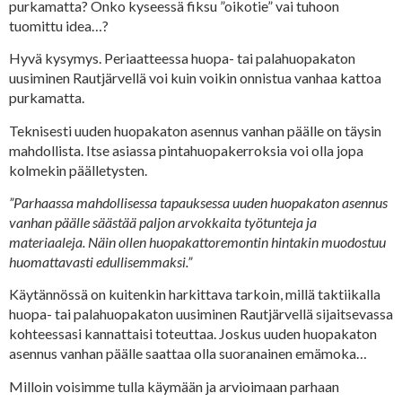
purkamatta? Onko kyseessä fiksu ”oikotie” vai tuhoon
tuomittu idea…?
Hyvä kysymys. Periaatteessa huopa- tai palahuopakaton
uusiminen Rautjärvellä voi kuin voikin onnistua vanhaa kattoa
purkamatta.
Teknisesti uuden huopakaton asennus vanhan päälle on täysin
mahdollista. Itse asiassa pintahuopakerroksia voi olla jopa
kolmekin päälletysten.
”Parhaassa mahdollisessa tapauksessa uuden huopakaton asennus
vanhan päälle säästää paljon arvokkaita työtunteja ja
materiaaleja. Näin ollen huopakattoremontin hintakin muodostuu
huomattavasti edullisemmaksi.”
Käytännössä on kuitenkin harkittava tarkoin, millä taktiikalla
huopa- tai palahuopakaton uusiminen Rautjärvellä sijaitsevassa
kohteessasi kannattaisi toteuttaa. Joskus uuden huopakaton
asennus vanhan päälle saattaa olla suoranainen emämoka…
Milloin voisimme tulla käymään ja arvioimaan parhaan