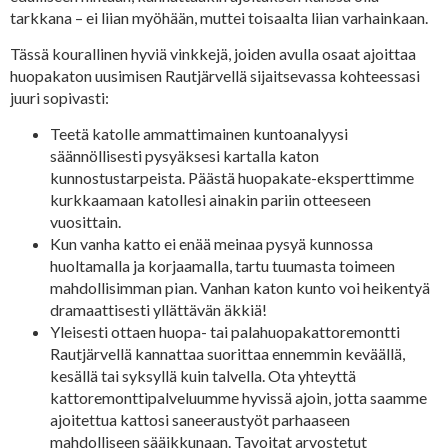
tarkkana – ei liian myöhään, muttei toisaalta liian varhainkaan.
Tässä kourallinen hyviä vinkkejä, joiden avulla osaat ajoittaa
huopakaton uusimisen Rautjärvellä sijaitsevassa kohteessasi
juuri sopivasti:
Teetä katolle ammattimainen kuntoanalyysi
säännöllisesti pysyäksesi kartalla katon
kunnostustarpeista. Päästä huopakate-eksperttimme
kurkkaamaan katollesi ainakin pariin otteeseen
vuosittain.
Kun vanha katto ei enää meinaa pysyä kunnossa
huoltamalla ja korjaamalla, tartu tuumasta toimeen
mahdollisimman pian. Vanhan katon kunto voi heikentyä
dramaattisesti yllättävän äkkiä!
Yleisesti ottaen huopa- tai palahuopakattoremontti
Rautjärvellä kannattaa suorittaa ennemmin keväällä,
kesällä tai syksyllä kuin talvella. Ota yhteyttä
kattoremonttipalveluumme hyvissä ajoin, jotta saamme
ajoitettua kattosi saneeraustyöt parhaaseen
mahdolliseen sääikkunaan. Tavoitat arvostetut