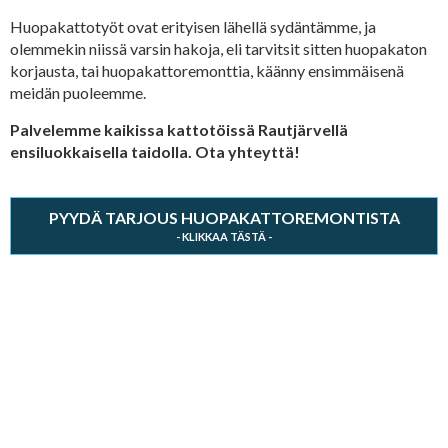
Huopakattotyöt ovat erityisen lähellä sydäntämme, ja
olemmekin niissä varsin hakoja, eli tarvitsit sitten huopakaton
korjausta, tai huopakattoremonttia, käänny ensimmäisenä
meidän puoleemme.
Palvelemme kaikissa kattotöissä Rautjärvellä
ensiluokkaisella taidolla. Ota yhteyttä!
PYYDÄ TARJOUS HUOPAKATTOREMONTISTA