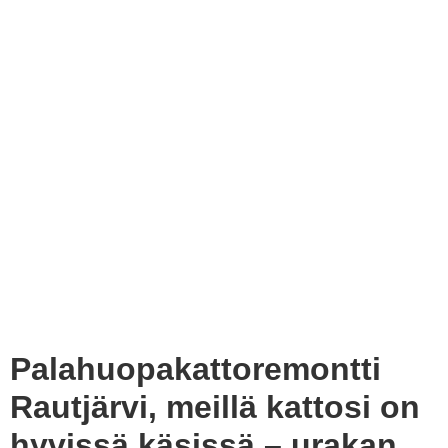
Palahuopakattoremontti
Rautjärvi, meillä kattosi on
hyvissä käsissä – urakan