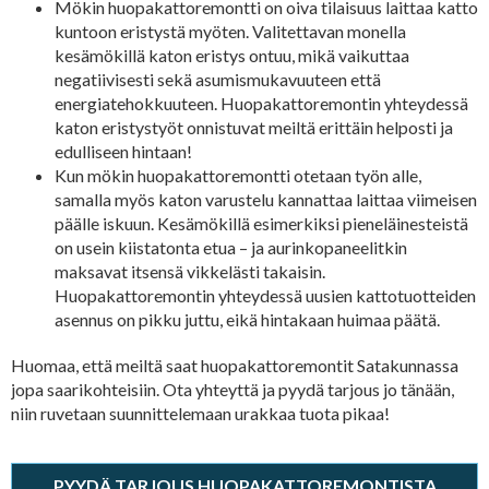
Mökin huopakattoremontti on oiva tilaisuus laittaa katto
kuntoon eristystä myöten. Valitettavan monella
kesämökillä katon eristys ontuu, mikä vaikuttaa
negatiivisesti sekä asumismukavuuteen että
energiatehokkuuteen. Huopakattoremontin yhteydessä
katon eristystyöt onnistuvat meiltä erittäin helposti ja
edulliseen hintaan!
Kun mökin huopakattoremontti otetaan työn alle,
samalla myös katon varustelu kannattaa laittaa viimeisen
päälle iskuun. Kesämökillä esimerkiksi pieneläinesteistä
on usein kiistatonta etua – ja aurinkopaneelitkin
maksavat itsensä vikkelästi takaisin.
Huopakattoremontin yhteydessä uusien kattotuotteiden
asennus on pikku juttu, eikä hintakaan huimaa päätä.
Huomaa, että meiltä saat huopakattoremontit Satakunnassa
jopa saarikohteisiin. Ota yhteyttä ja pyydä tarjous jo tänään,
niin ruvetaan suunnittelemaan urakkaa tuota pikaa!
PYYDÄ TARJOUS HUOPAKATTOREMONTISTA