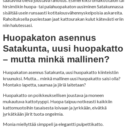
saatavilla oleva joustava rahoitus. Esimerkiksi omakotitalon tai
hirsimökin huopa- tai palahuopakaton uusiminen Satakunnassa
sisältää usein runsaasti kotitalousvähennyskelpoisia askareita.
Rahoituksella puolestaan jaat kattourakan kulut kätevästi eriin
niin halutessasi.
Huopakaton asennus
Satakunta, uusi huopakatto
– mutta minkä mallinen?
Huopakaton asennus Satakunta, uusi huopakatto kiinteistön
kruunuksi. Mutta… minkä mallinen uusi huopakatto saisi olla?
Montako lapetta, saumaa ja jiiriä laitetaan?
Huopakatto on poikkeuksellisen joustava ja moneen
mukautuva kattotyyppi. Huopa taipuu notkeasti kaikkiin
kattomuotoihin tasaisesta loivaan ja jyrkkään, eivätkä
jyrkätkään jiirit tuota ongelmia.
Monia miellyttää simppeli ja elegantti pulpettikatto.