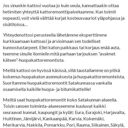
Jos sinunkin kattosi vuotaa jo kuin seula, kannattaakin ottaa
hetimiten yhteyttä kattoremonttipalveluumme. Kun toimit
nopeasti, voit vielä välttää kurjat kosteusvauriot yläpohjassa ja
sisätiloissa…
Yhteydenottosi perusteella lähetämme eksperttimme
kurkkaamaan kattoasi ja arvioimaan sen todelliset
kunnostustarpeet. Ellei katon paikkaus tai korjaus enää auta,
teemme sinulle ilomielin mitä parhaan tarjouksen ”avaimet
käteen”-huopakattoremontista.
Meillä kattosi on hyvissä käsissä, sillä taustallamme on pitkä
kokemus huopakaton asennuksesta ja huopakattoremonteista.
Suoritamme huopakattoremontit Satakunnassa vankalla
osaamisella kaikille huopa- ja bitumikatteille!
Meiltä saat huopakattoremontit koko Satakunnan alueella.
Toisin sanoen toiminta-alueeseemme kuuluvat kaikki
seuraavat kunnat, kaupungit ja kylät: Eura, Eurajoki, Harjavalta,
Huittinen, Jämijärvi, Kankaanpää, Karvia, Kokemäki,
Merikarvia, Nakkila, Pomarkku, Pori, Rauma, Siikainen, Säkylä,