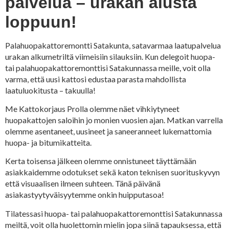
palvelua – urakan alusta
loppuun!
Palahuopakattoremontti Satakunta, satavarmaa laatupalvelua
urakan alkumetriltä viimeisiin silauksiin. Kun delegoit huopa-
tai palahuopakattoremonttisi Satakunnassa meille, voit olla
varma, että uusi kattosi edustaa parasta mahdollista
laatuluokitusta – takuulla!
Me Kattokorjaus Prolla olemme näet vihkiytyneet
huopakattojen saloihin jo monien vuosien ajan. Matkan varrella
olemme asentaneet, uusineet ja saneeranneet lukemattomia
huopa- ja bitumikatteita.
Kerta toisensa jälkeen olemme onnistuneet täyttämään
asiakkaidemme odotukset sekä katon teknisen suorituskyvyn
että visuaalisen ilmeen suhteen. Tänä päivänä
asiakastyytyväisyytemme onkin huipputasoa!
Tilatessasi huopa- tai palahuopakattoremonttisi Satakunnassa
meiltä, voit olla huolettomin mielin jopa siinä tapauksessa, että