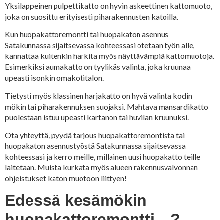
Yksilappeinen pulpettikatto on hyvin askeettinen kattomuoto,
joka on suosittu erityisesti piharakennusten katoilla.
Kun huopakattoremontti tai huopakaton asennus
Satakunnassa sijaitsevassa kohteessasi otetaan työn alle,
kannattaa kuitenkin harkita myös näyttävämpiä kattomuotoja.
Esimerkiksi aumakatto on tyylikäs valinta, joka kruunaa
upeasti isonkin omakotitalon.
Tietysti myös klassinen harjakatto on hyvä valinta kodin,
mökin tai piharakennuksen suojaksi. Mahtava mansardikatto
puolestaan istuu upeasti kartanon tai huvilan kruunuksi.
Ota yhteyttä, pyydä tarjous huopakattoremontista tai
huopakaton asennustyöstä Satakunnassa sijaitsevassa
kohteessasi ja kerro meille, millainen uusi huopakatto teille
laitetaan. Muista kurkata myös alueen rakennusvalvonnan
ohjeistukset katon muotoon liittyen!
Edessä kesämökin
huopakattoremontti…?