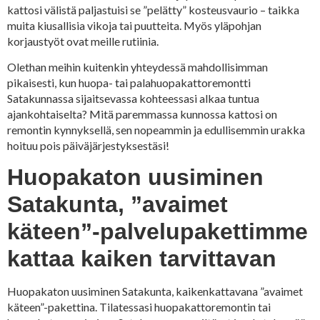
kattosi välistä paljastuisi se ”pelätty” kosteusvaurio – taikka
muita kiusallisia vikoja tai puutteita. Myös yläpohjan
korjaustyöt ovat meille rutiinia.
Olethan meihin kuitenkin yhteydessä mahdollisimman
pikaisesti, kun huopa- tai palahuopakattoremontti
Satakunnassa sijaitsevassa kohteessasi alkaa tuntua
ajankohtaiselta? Mitä paremmassa kunnossa kattosi on
remontin kynnyksellä, sen nopeammin ja edullisemmin urakka
hoituu pois päiväjärjestyksestäsi!
Huopakaton uusiminen
Satakunta, ”avaimet
käteen”-palvelupakettimme
kattaa kaiken tarvittavan
Huopakaton uusiminen Satakunta, kaikenkattavana ”avaimet
käteen”-pakettina. Tilatessasi huopakattoremontin tai