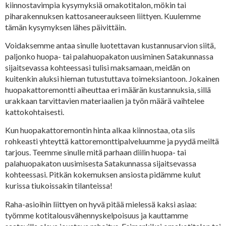
kiinnostavimpia kysymyksiä omakotitalon, mökin tai
piharakennuksen kattosaneeraukseen liittyen. Kuulemme
tämän kysymyksen lähes päivittäin.
Voidaksemme antaa sinulle luotettavan kustannusarvion siitä,
paljonko huopa- tai palahuopakaton uusiminen Satakunnassa
sijaitsevassa kohteessasi tulisi maksamaan, meidän on
kuitenkin aluksi hieman tutustuttava toimeksiantoon. Jokainen
huopakattoremontti aiheuttaa eri määrän kustannuksia, sillä
urakkaan tarvittavien materiaalien ja työn määrä vaihtelee
kattokohtaisesti.
Kun huopakattoremontin hinta alkaa kiinnostaa, ota siis
rohkeasti yhteyttä kattoremonttipalveluumme ja pyydä meiltä
tarjous. Teemme sinulle mitä parhaan diilin huopa- tai
palahuopakaton uusimisesta Satakunnassa sijaitsevassa
kohteessasi. Pitkän kokemuksen ansiosta pidämme kulut
kurissa tiukoissakin tilanteissa!
Raha-asioihin liittyen on hyvä pitää mielessä kaksi asiaa:
työmme kotitalousvähennyskelpoisuus ja kauttamme