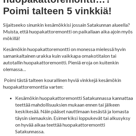
Poimi talteen 5 vinkkiä!
Sijaitseeko sinunkin kesämökkisi jossain Satakunnan alueella?
Muista, että huopakattoremontti on paikallaan aika ajoin myös
mökillä!
Kesämökin huopakattoremontti on monessa mielessä hyvin
samankaltainen urakka kuin vaikkapa omakotitalon tai
autotallin huopakattoremontti. Pieniä eroja on kuitenkin
olemassa…
Poimi tästä talteen kourallinen hyviä vinkkejä kesämökin
huopakattoremonttia varten:
Kesämökin huopakattoremontti Satakunnassa kannattaa
teettää mahdollisuuksien mukaan ennen tai jälkeen
keskikesää. Näin pääset nauttimaan kesästä ja lomasta
täysin siemauksin. Esimerkiksi loppukevät tai alkusyksy
on hyvää aikaa teettää huopakattoremontti
Satakunnassa.