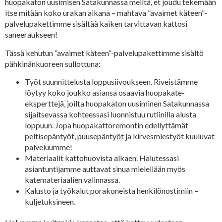
huopakaton uusimisen Satakunnassa meiltä, et joudu tekemään
itse mitään koko urakan aikana – mahtava ”avaimet käteen”-
palvelupakettimme sisältää kaiken tarvittavan kattosi
saneeraukseen!
Tässä kehutun ”avaimet käteen”-palvelupakettimme sisältö
pähkinänkuoreen sullottuna:
Työt suunnittelusta loppusiivoukseen. Riveistämme
löytyy koko joukko asiansa osaavia huopakate-
eksperttejä, joilta huopakaton uusiminen Satakunnassa
sijaitsevassa kohteessasi luonnistuu rutiinilla alusta
loppuun. Jopa huopakattoremontin edellyttämät
peltisepäntyöt, puusepäntyöt ja kirvesmiestyöt kuuluvat
palveluumme!
Materiaalit kattohuovista alkaen. Halutessasi
asiantuntijamme auttavat sinua mielellään myös
katemateriaalien valinnassa.
Kalusto ja työkalut porakoneista henkilönostimiin –
kuljetuksineen.