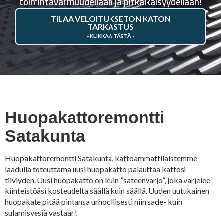
toimintavarmuudellaan ja pitkäikäisyydellään!
TILAA VELOITUKSETON KATON
TARKASTUS
Huopakattoremontti
Satakunta
Huopakattoremontti Satakunta, kattoammattilaistemme
laadulla toteuttama uusi huopakatto palauttaa kattosi
tiiviyden. Uusi huopakatto on kuin ”sateenvarjo”, joka varjelee
kiinteistöäsi kosteudelta säällä kuin säällä. Uuden uutukainen
huopakate pitää pintansa urhoollisesti niin sade- kuin
sulamisvesiä vastaan!