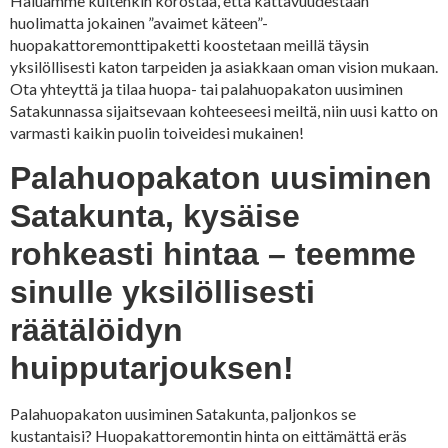
Haluamme kuitenkin korostaa, että kattavuudestaan
huolimatta jokainen ”avaimet käteen”-
huopakattoremonttipaketti koostetaan meillä täysin
yksilöllisesti katon tarpeiden ja asiakkaan oman vision mukaan.
Ota yhteyttä ja tilaa huopa- tai palahuopakaton uusiminen
Satakunnassa sijaitsevaan kohteeseesi meiltä, niin uusi katto on
varmasti kaikin puolin toiveidesi mukainen!
Palahuopakaton uusiminen
Satakunta, kysäise
rohkeasti hintaa – teemme
sinulle yksilöllisesti
räätälöidyn
huipputarjouksen!
Palahuopakaton uusiminen Satakunta, paljonkos se
kustantaisi? Huopakattoremontin hinta on eittämättä eräs