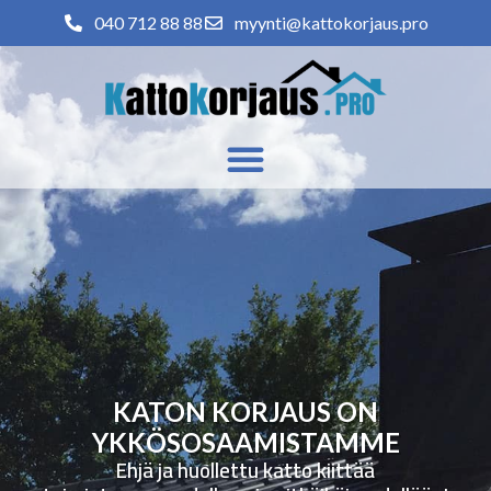
040 712 88 88
myynti@kattokorjaus.pro
KATON KORJAUS ON
YKKÖSOSAAMISTAMME
Ehjä ja huollettu katto kiittää