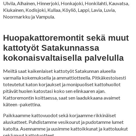
Ulvila, Alhainen, Hinnerjoki, Honkajoki, Honkilahti, Kauvatsa,
Kiukainen, Kodisjoki, Kullaa, Köyliö, Lappi, Lavia, Luvia,
Noormarkku ja Vampula.
Huopakattoremontit sekä muut
kattotyöt Satakunnassa
kokonaisvaltaisella palvelulla
Meiltä saat kaikenlaiset kattotyöt Satakunnan alueella
varmalla kokemuksella ja ammattiotteella. Pitkäkestoisesti
toteutetut katon korjaukset ja monipuoliset kattohuollot
pitävät huolen katostasi koko sen elinkaaren ajan.
Kattoremontin koittaessa, saat sen laadukkaana avaimet
käteen -pakettina.
Paikkaamme kattovuodot sekä korjaamme rikkinäiset
aluskatteet. Puhdistamme vesikourut ja pudotamme lumet
katolta. Asennamme ja uusimme kattoikkunat ja kattoluukut
sekä muut kattotuotteet.