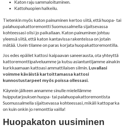
Katon raju sammaloituminen.
Kattohuopien halkeilu.
Tietenkin myös katon painuminen kertoo siitä, että huopa- tai
palahuopakattoremontti Suomussalmella sijaitsevassa
kohteessasi olisi jo paikallaan. Katon painuminen johtuu
yleensä siitä, että katon kantavissa rakenteissa on jotain
mätää. Usein tilanne on paras korjata huopakattoremontilla.
Jos edes epäilet kattosi kaipaavan saneerausta, ota yhteyttä
kattoremonttipalveluumme ja kutsu asiantuntijamme ainakin
kurkkaamaan kattoasi ammattilaisen silmin.
Luvallasi
voimme käväistä kartoittamassa kattosi
kunnostustarpeet myös poissa ollessasi.
Käynnin jälkeen annamme sinulle mielellämme
huipputarjouksen huopa- tai palahuopakattoremontista
Suomussalmella sijaitsevassa kohteessasi, mikäli kattoparka
on kuin onkin jo remonttia vailla!
Huopakaton uusiminen