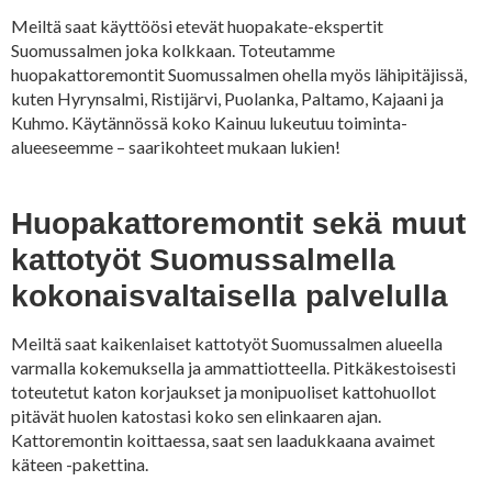
Meiltä saat käyttöösi etevät huopakate-ekspertit
Suomussalmen joka kolkkaan. Toteutamme
huopakattoremontit Suomussalmen ohella myös lähipitäjissä,
kuten Hyrynsalmi, Ristijärvi, Puolanka, Paltamo, Kajaani ja
Kuhmo. Käytännössä koko Kainuu lukeutuu toiminta-
alueeseemme – saarikohteet mukaan lukien!
Huopakattoremontit sekä muut
kattotyöt Suomussalmella
kokonaisvaltaisella palvelulla
Meiltä saat kaikenlaiset kattotyöt Suomussalmen alueella
varmalla kokemuksella ja ammattiotteella. Pitkäkestoisesti
toteutetut katon korjaukset ja monipuoliset kattohuollot
pitävät huolen katostasi koko sen elinkaaren ajan.
Kattoremontin koittaessa, saat sen laadukkaana avaimet
käteen -pakettina.