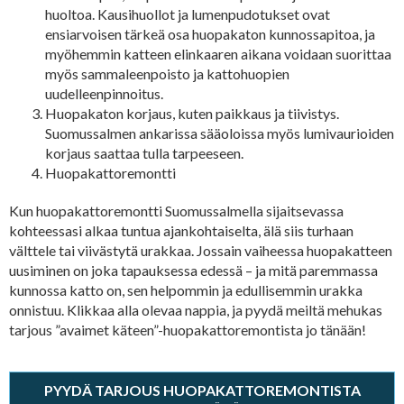
huoltoa. Kausihuollot ja lumenpudotukset ovat
ensiarvoisen tärkeä osa huopakaton kunnossapitoa, ja
myöhemmin katteen elinkaaren aikana voidaan suorittaa
myös sammaleenpoisto ja kattohuopien
uudelleenpinnoitus.
Huopakaton korjaus, kuten paikkaus ja tiivistys.
Suomussalmen ankarissa sääoloissa myös lumivaurioiden
korjaus saattaa tulla tarpeeseen.
Huopakattoremontti
Kun huopakattoremontti Suomussalmella sijaitsevassa
kohteessasi alkaa tuntua ajankohtaiselta, älä siis turhaan
välttele tai viivästytä urakkaa. Jossain vaiheessa huopakatteen
uusiminen on joka tapauksessa edessä – ja mitä paremmassa
kunnossa katto on, sen helpommin ja edullisemmin urakka
onnistuu. Klikkaa alla olevaa nappia, ja pyydä meiltä mehukas
tarjous ”avaimet käteen”-huopakattoremontista jo tänään!
PYYDÄ TARJOUS HUOPAKATTOREMONTISTA