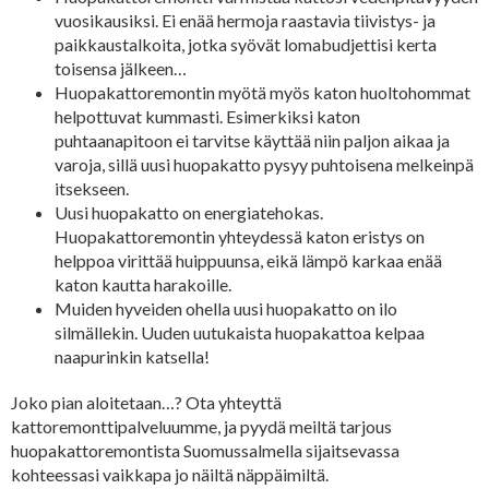
vuosikausiksi. Ei enää hermoja raastavia tiivistys- ja
paikkaustalkoita, jotka syövät lomabudjettisi kerta
toisensa jälkeen…
Huopakattoremontin myötä myös katon huoltohommat
helpottuvat kummasti. Esimerkiksi katon
puhtaanapitoon ei tarvitse käyttää niin paljon aikaa ja
varoja, sillä uusi huopakatto pysyy puhtoisena melkeinpä
itsekseen.
Uusi huopakatto on energiatehokas.
Huopakattoremontin yhteydessä katon eristys on
helppoa virittää huippuunsa, eikä lämpö karkaa enää
katon kautta harakoille.
Muiden hyveiden ohella uusi huopakatto on ilo
silmällekin. Uuden uutukaista huopakattoa kelpaa
naapurinkin katsella!
Joko pian aloitetaan…? Ota yhteyttä
kattoremonttipalveluumme, ja pyydä meiltä tarjous
huopakattoremontista Suomussalmella sijaitsevassa
kohteessasi vaikkapa jo näiltä näppäimiltä.