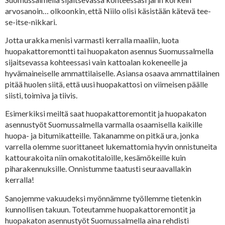
arvosanoin… olkoonkin, että Niilo olisi käsistään kätevä tee-
se-itse-nikkari.
Jotta urakka menisi varmasti kerralla maaliin, luota
huopakattoremontti tai huopakaton asennus Suomussalmella
sijaitsevassa kohteessasi vain kattoalan kokeneelle ja
hyvämaineiselle ammattilaiselle. Asiansa osaava ammattilainen
pitää huolen siitä, että uusi huopakattosi on viimeisen päälle
siisti, toimiva ja tiivis.
Esimerkiksi meiltä saat huopakattoremontit ja huopakaton
asennustyöt Suomussalmella varmalla osaamisella kaikille
huopa- ja bitumikatteille. Takanamme on pitkä ura, jonka
varrella olemme suorittaneet lukemattomia hyvin onnistuneita
kattourakoita niin omakotitaloille, kesämökeille kuin
piharakennuksille. Onnistumme taatusti seuraavallakin
kerralla!
Sanojemme vakuudeksi myönnämme työllemme tietenkin
kunnollisen takuun. Toteutamme huopakattoremontit ja
huopakaton asennustyöt Suomussalmella aina rehdisti