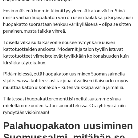
Ensimmäisenä huomio kiinnittyy yleensä katon väriin. Siinä
missä vanhan huopakaton väri on usein hailakka ja kirjava, uusi
huopakatto suorastaan hehkuu värikylläisenä – olipa se sitten
punainen, musta taikka vihreä.
Toisella vilkaisulla kasvoille nousee hymynkare uusien
kattotuotteiden ansiosta. Modernit ja talon tyyliin istuvat
kattotuotteet viimeistelevät tyylikkään kokonaisuuden kuin
kirsikka täytekakun.
Pidä mielessä, että huopakaton uusiminen Suomussalmella
sijaitsevassa kohteessasi tarjoaa oivallisen tilaisuuden myös
muuttaa katon ulkonäköä – kuten vaikkapa väriä ja mallia.
Tilatessasi huopakattoremonttisi meiltä, autamme sinua
mielellämme uuden katon suunnittelussa. Ota yhteyttä, niin
ryhdytään visioimaan!
Palahuopakaton uusiminen
Suomussalmi, mitähän se