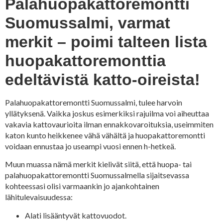
Palahuopakattoremontti
Suomussalmi, varmat
merkit – poimi talteen lista
huopakattoremonttia
edeltävistä katto-oireista!
Palahuopakattoremontti Suomussalmi, tulee harvoin
yllätyksenä. Vaikka joskus esimerkiksi rajuilma voi aiheuttaa
vakavia kattovaurioita ilman ennakkovaroituksia, useimmiten
katon kunto heikkenee vähä vähältä ja huopakattoremontti
voidaan ennustaa jo useampi vuosi ennen h-hetkeä.
Muun muassa nämä merkit kielivät siitä, että huopa- tai
palahuopakattoremontti Suomussalmella sijaitsevassa
kohteessasi olisi varmaankin jo ajankohtainen
lähitulevaisuudessa:
Alati lisääntyvät kattovuodot.