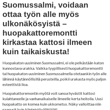
Suomussalmi, voidaan
ottaa työn alle myös
ulkonäkösyistä –
huopakattoremontti
kirkastaa kattosi ilmeen
kuin taikaiskusta!
Huopakaton uusiminen Suomussalmi, ei ole pelkästään katon
kunnostava urakka. Vaikka tyypillisesti huopakattoremontti
tai huopakaton uusiminen Suomussalmella otetaankin työn alle
lähinnä käytännöllisillä perusteilla, poikii urakasta myös paljon
esteettistä iloa.
Huopakattoremontin myötä voit sanoa hyvästit kattosi
kulahtaneelle ja vanhanaikaiselle ilmeelle kerta heitolla. Uusi
huopakatto on komea kuin ukkometso. Näky valloittaa niin
naapurit kuin kiinteistövälittäjät!