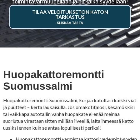
toimintavarmuudellaan ja pitkäikäisyydellään!
TILAA VELOITUKSETON KATON
TARKASTUS
Huopakattoremontti
Suomussalmi
Huopakattoremontti Suomussalmi, korjaa katoltasi kaikki viat
ja puutteet – kerta laukaisulla. Jos omakotitalosi, kesämökkisi
tai vaikkapa autotallin vanha huopakate ei enää meinaa
suoriutua virastaan sitten millään ilveellä, laita ihmeessä katto
uusiksi ennen kuin se antaa lopullisesti periksi!
Huopakattoremontti varmistaa kattosi vedenpitävyyden