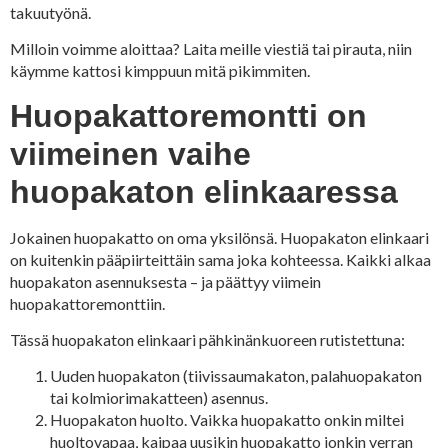
takuutyönä.
Milloin voimme aloittaa? Laita meille viestiä tai pirauta, niin
käymme kattosi kimppuun mitä pikimmiten.
Huopakattoremontti on
viimeinen vaihe
huopakaton elinkaaressa
Jokainen huopakatto on oma yksilönsä. Huopakaton elinkaari
on kuitenkin pääpiirteittäin sama joka kohteessa. Kaikki alkaa
huopakaton asennuksesta – ja päättyy viimein
huopakattoremonttiin.
Tässä huopakaton elinkaari pähkinänkuoreen rutistettuna:
Uuden huopakaton (tiivissaumakaton, palahuopakaton
tai kolmiorimakatteen) asennus.
Huopakaton huolto. Vaikka huopakatto onkin miltei
huoltovapaa, kaipaa uusikin huopakatto jonkin verran