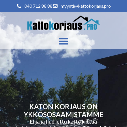
040 712 88 88
myynti@kattokorjaus.pro
KATON KORJAUS ON
YKKÖSOSAAMISTAMME
Ehjä ja huollettu katto kiittää