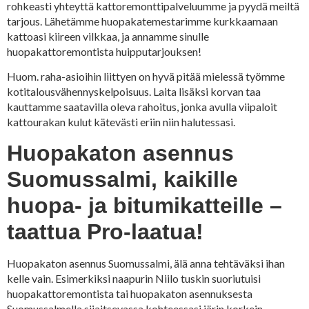
rohkeasti yhteyttä kattoremonttipalveluumme ja pyydä meiltä
tarjous. Lähetämme huopakatemestarimme kurkkaamaan
kattoasi kiireen vilkkaa, ja annamme sinulle
huopakattoremontista huipputarjouksen!
Huom. raha-asioihin liittyen on hyvä pitää mielessä työmme
kotitalousvähennyskelpoisuus. Laita lisäksi korvan taa
kauttamme saatavilla oleva rahoitus, jonka avulla viipaloit
kattourakan kulut kätevästi eriin niin halutessasi.
Huopakaton asennus
Suomussalmi, kaikille
huopa- ja bitumikatteille –
taattua Pro-laatua!
Huopakaton asennus Suomussalmi, älä anna tehtäväksi ihan
kelle vain. Esimerkiksi naapurin Niilo tuskin suoriutuisi
huopakattoremontista tai huopakaton asennuksesta
Suomussalmella sijaitsevassa kohteessasi järin korkein