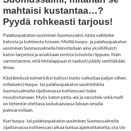
mahtaisi kustantaa…?
Pyydä rohkeasti tarjous!
Palahuopakaton uusiminen Suomussalmi, hinta vaihtelee
katosta ja kohteesta toiseen. Meillä huopa- ja palahuopakaton
uusiminen Suomussalmella hinnoitellaan aina yksilöllisesti
katon tarpeista ja asiakkaan omista toiveista riippuen. Näin
varmistamme, että hintalappuun ei taatusti päädy senttiäkään
ilmaa.
Käytännössä esimerkiksi kattosi kunto vaikuttaa paljon siihen,
millaiseksi huopa- tai palahuopakaton uusimishinta
Suomussalmella sijaitsevassa kohteessasi tulee
muodostumaan. Myös katon pinta-ala ja varustelu sekä malli
on tietenkin otettava laskukaavassa lukuun omalla
painoarvollaan.
Kun huopa- tai palahuopakaton uusiminen Suomussalmella
sijaitsevassa kohteessasi alkaa tuntua ajankohtaiselta, ota siis