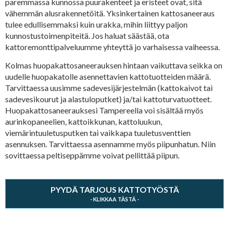
paremmassa kunnossa puurakenteet ja eristeet ovat, sitä
vähemmän alusrakennetöitä. Yksinkertainen kattosaneeraus
tulee edullisemmaksi kuin urakka, mihin liittyy paljon
kunnostustoimenpiteitä. Jos haluat säästää, ota
kattoremonttipalveluumme yhteyttä jo varhaisessa vaiheessa.
Kolmas huopakattosaneerauksen hintaan vaikuttava seikka on
uudelle huopakatolle asennettavien kattotuotteiden määrä.
Tarvittaessa uusimme sadevesijärjestelmän (kattokaivot tai
sadevesikourut ja alastuloputket) ja/tai kattoturvatuotteet.
Huopakattosaneerauksesi Tampereella voi sisältää myös
aurinkopaneelien, kattoikkunan, kattoluukun,
viemärintuuletusputken tai vaikkapa tuuletusventtien
asennuksen. Tarvittaessa asennamme myös piipunhatun. Niin
sovittaessa peltiseppämme voivat pellittää piipun.
PYYDÄ TARJOUS KATTOTYÖSTÄ