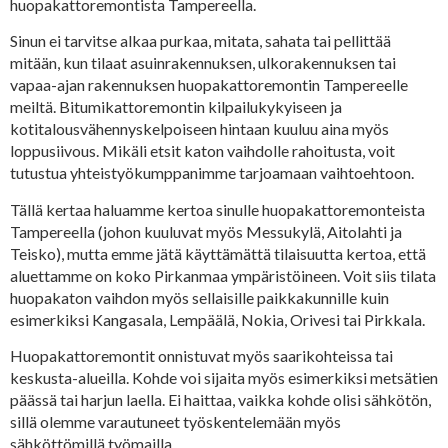
huopakattoremontista Tampereella.
Sinun ei tarvitse alkaa purkaa, mitata, sahata tai pellittää
mitään, kun tilaat asuinrakennuksen, ulkorakennuksen tai
vapaa-ajan rakennuksen huopakattoremontin Tampereelle
meiltä. Bitumikattoremontin kilpailukykyiseen ja
kotitalousvähennyskelpoiseen hintaan kuuluu aina myös
loppusiivous. Mikäli etsit katon vaihdolle rahoitusta, voit
tutustua yhteistyökumppanimme tarjoamaan vaihtoehtoon.
Tällä kertaa haluamme kertoa sinulle huopakattoremonteista
Tampereella (johon kuuluvat myös Messukylä, Aitolahti ja
Teisko), mutta emme jätä käyttämättä tilaisuutta kertoa, että
aluettamme on koko Pirkanmaa ympäristöineen. Voit siis tilata
huopakaton vaihdon myös sellaisille paikkakunnille kuin
esimerkiksi Kangasala, Lempäälä, Nokia, Orivesi tai Pirkkala.
Huopakattoremontit onnistuvat myös saarikohteissa tai
keskusta-alueilla. Kohde voi sijaita myös esimerkiksi metsätien
päässä tai harjun laella. Ei haittaa, vaikka kohde olisi sähkötön,
sillä olemme varautuneet työskentelemään myös
sähköttömillä työmailla.