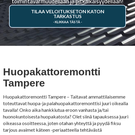
toimintavarmuudellaan ja pitkäikäisyydellään!
TILAA VELOITUKSETON KATON
TARKASTUS
Huopakattoremontti
Tampere
Huopakattoremontti Tampere – Taitavat ammattilaisemme
toteuttavat huopa-ja palahuopakattoremonttisi juuri oikealla
tavalla! Onko aika hankkiutua eroon vanhasta ja/tai
huonokuntoisesta huopakatosta? Olet siinä tapauksessa juuri
oikeassa osoitteessa, joten otahan yhteyttä ja pyydä fiksu
tarjous avaimet käteen -periaatteella tehtävästä