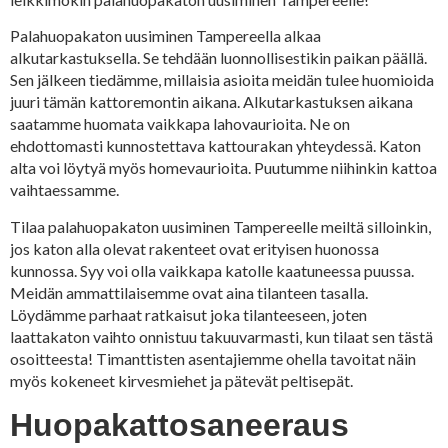
Palahuopakaton uusiminen Tampereella alkaa
alkutarkastuksella. Se tehdään luonnollisestikin paikan päällä.
Sen jälkeen tiedämme, millaisia asioita meidän tulee huomioida
juuri tämän kattoremontin aikana. Alkutarkastuksen aikana
saatamme huomata vaikkapa lahovaurioita. Ne on
ehdottomasti kunnostettava kattourakan yhteydessä. Katon
alta voi löytyä myös homevaurioita. Puutumme niihinkin kattoa
vaihtaessamme.
Tilaa palahuopakaton uusiminen Tampereelle meiltä silloinkin,
jos katon alla olevat rakenteet ovat erityisen huonossa
kunnossa. Syy voi olla vaikkapa katolle kaatuneessa puussa.
Meidän ammattilaisemme ovat aina tilanteen tasalla.
Löydämme parhaat ratkaisut joka tilanteeseen, joten
laattakaton vaihto onnistuu takuuvarmasti, kun tilaat sen tästä
osoitteesta! Timanttisten asentajiemme ohella tavoitat näin
myös kokeneet kirvesmiehet ja pätevät peltisepät.
Huopakattosaneeraus