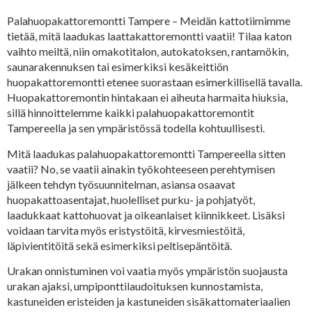
Palahuopakattoremontti Tampere – Meidän kattotiimimme
tietää, mitä laadukas laattakattoremontti vaatii! Tilaa katon
vaihto meiltä, niin omakotitalon, autokatoksen, rantamökin,
saunarakennuksen tai esimerkiksi kesäkeittiön
huopakattoremontti etenee suorastaan esimerkillisellä tavalla.
Huopakattoremontin hintakaan ei aiheuta harmaita hiuksia,
sillä hinnoittelemme kaikki palahuopakattoremontit
Tampereella ja sen ympäristössä todella kohtuullisesti.
Mitä laadukas palahuopakattoremontti Tampereella sitten
vaatii? No, se vaatii ainakin työkohteeseen perehtymisen
jälkeen tehdyn työsuunnitelman, asiansa osaavat
huopakattoasentajat, huolelliset purku- ja pohjatyöt,
laadukkaat kattohuovat ja oikeanlaiset kiinnikkeet. Lisäksi
voidaan tarvita myös eristystöitä, kirvesmiestöitä,
läpivientitöitä sekä esimerkiksi peltisepäntöitä.
Urakan onnistuminen voi vaatia myös ympäristön suojausta
urakan ajaksi, umpiponttilaudoituksen kunnostamista,
kastuneiden eristeiden ja kastuneiden sisäkattomateriaalien