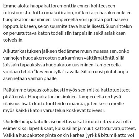
Emme aloita huopakattoremonttia ennen kohteeseen
tutustumista. Jotta omakotitalon, mökin tai piharakennuksen
huopakaton uusiminen Tampereella voisi johtaa parhaaseen
lopputulokseen, se on suunniteltava huolellisesti. Suunnittelun
on perustuttava katon todellisiin tarpeisiin sekä asiakkaan
toiveisiin.
Alkutarkastuksen jälkeen tiedämme muun muassa sen, onko
vanhojen huopakerrosten purkaminen välttämätöntä, sillä
joissain tapauksissa huopakaton uusiminen Tampereella
voidaan tehdä ”kevennetyllä” tavalla. Silloin uusi pintahuopa
asennetaan vanhan päälle.
Päätämme tapauskohtaisesti myös sen, mitkä kattotuotteet
pitää uusia. Huopakaton uusiminen Tampereella on hyvä
tilaisuus lisätä kattotuotteiden määrää, joten kerro meille
myös kaikki katon varustelua koskevat toiveesi.
Uudelle huopakatolle asennettavia kattotuotteita voivat olla
esimerkiksi lapetikkaat, kulkusillat ja muut kattoturvatuotteet.
Vaikka huopakaton pinta onkin karhea, jyrkkä bitumikatto voi