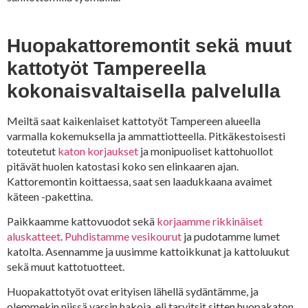
Huopakattoremontit sekä muut
kattotyöt Tampereella
kokonaisvaltaisella palvelulla
Meiltä saat kaikenlaiset kattotyöt Tampereen alueella
varmalla kokemuksella ja ammattiotteella. Pitkäkestoisesti
toteutetut
katon korjaukset
ja monipuoliset kattohuollot
pitävät huolen katostasi koko sen elinkaaren ajan.
Kattoremontin koittaessa, saat sen laadukkaana avaimet
käteen -pakettina.
Paikkaamme kattovuodot sekä
korjaamme rikkinäiset
aluskatteet
.
Puhdistamme vesikourut
ja pudotamme lumet
katolta. Asennamme ja uusimme kattoikkunat ja kattoluukut
sekä muut kattotuotteet.
Huopakattotyöt ovat erityisen lähellä sydäntämme, ja
olemmekin niissä varsin hakoja, eli tarvitsit sitten huopakaton