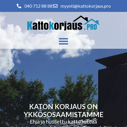
040 712 88 88
myynti@kattokorjaus.pro
KATON KORJAUS ON
YKKÖSOSAAMISTAMME
Ehjä ja huollettu katto kiittää