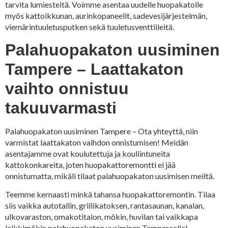
tarvita lumiesteitä. Voimme asentaa uudelle huopakatolle
myös kattoikkunan, aurinkopaneelit, sadevesijärjestelmän,
viemärintuuletusputken sekä tuuletusventtiileitä.
Palahuopakaton uusiminen
Tampere – Laattakaton
vaihto onnistuu
takuuvarmasti
Palahuopakaton uusiminen Tampere – Ota yhteyttä, niin
varmistat laattakaton vaihdon onnistumisen! Meidän
asentajamme ovat koulutettuja ja kouliintuneita
kattokonkareita, joten huopakattoremontti ei jää
onnistumatta, mikäli tilaat palahuopakaton uusimisen meiltä.
Teemme kernaasti minkä tahansa huopakattoremontin. Tilaa
siis vaikka autotallin, grillikatoksen, rantasaunan, kanalan,
ulkovaraston, omakotitalon, mökin, huvilan tai vaikkapa
leikkimökin palahuopakaton uusiminen Tampereelle!