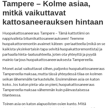
Tampere – Kolme asiaa,
mitkä vaikuttavat
kattosaneerauksen hintaan
Huopakattosaneeraus Tampere – Tämä kattotiimi on
nappivalinta bitumikattosaneeraukseen! Teemme
huopakattoremontin avaimet käteen -periaatteella (mikä on se
kaikista yksinkertaisin tapa selvitä huopakattoremontista) ja
parhaalla hinta-laatusuhteella, joten ota yhteyttä ja pyydä
mainio tarjous huopakattosaneerauksesta Tampereella.
Monet asiat vaikuttavat siihen, paljonko huopakattosaneeraus
Tampereella maksaa, mutta tässä yhteydessä tilaa on kolmen
seikan lähemmälle tarkastelulle. Ensimmäinen asia on katon
koko. Jos katon pinta-ala on pieni, huopakattosaneeraus
Tampereella maksaa vähemmän kuin päinvastaisessa
tilanteessa.
Toinen asia on katon alapuolisten osien kunto. Mitä