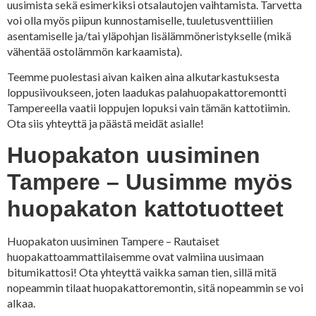
uusimista sekä esimerkiksi otsalautojen vaihtamista. Tarvetta
voi olla myös piipun kunnostamiselle, tuuletusventtiilien
asentamiselle ja/tai yläpohjan lisälämmöneristykselle (mikä
vähentää ostolämmön karkaamista).
Teemme puolestasi aivan kaiken aina alkutarkastuksesta
loppusiivoukseen, joten laadukas palahuopakattoremontti
Tampereella vaatii loppujen lopuksi vain tämän kattotiimin.
Ota siis yhteyttä ja päästä meidät asialle!
Huopakaton uusiminen
Tampere – Uusimme myös
huopakaton kattotuotteet
Huopakaton uusiminen Tampere – Rautaiset
huopakattoammattilaisemme ovat valmiina uusimaan
bitumikattosi! Ota yhteyttä vaikka saman tien, sillä mitä
nopeammin tilaat huopakattoremontin, sitä nopeammin se voi
alkaa.