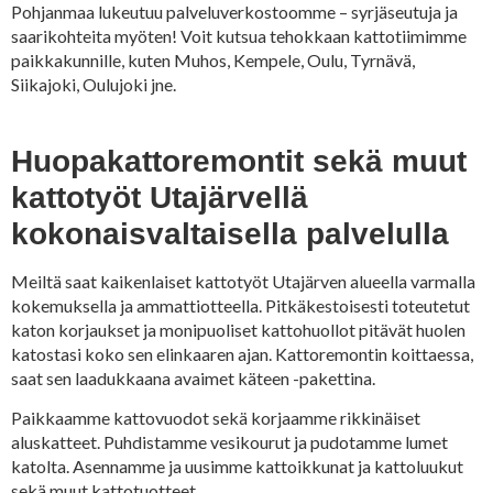
Pohjanmaa lukeutuu palveluverkostoomme – syrjäseutuja ja
saarikohteita myöten! Voit kutsua tehokkaan kattotiimimme
paikkakunnille, kuten Muhos, Kempele, Oulu, Tyrnävä,
Siikajoki, Oulujoki jne.
Huopakattoremontit sekä muut
kattotyöt Utajärvellä
kokonaisvaltaisella palvelulla
Meiltä saat kaikenlaiset kattotyöt Utajärven alueella varmalla
kokemuksella ja ammattiotteella. Pitkäkestoisesti toteutetut
katon korjaukset ja monipuoliset kattohuollot pitävät huolen
katostasi koko sen elinkaaren ajan. Kattoremontin koittaessa,
saat sen laadukkaana avaimet käteen -pakettina.
Paikkaamme kattovuodot sekä korjaamme rikkinäiset
aluskatteet. Puhdistamme vesikourut ja pudotamme lumet
katolta. Asennamme ja uusimme kattoikkunat ja kattoluukut
sekä muut kattotuotteet.