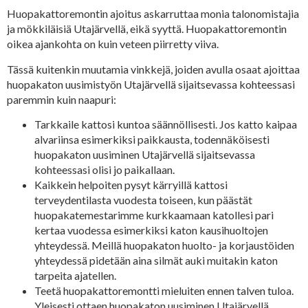
Huopakattoremontin ajoitus askarruttaa monia talonomistajia
ja mökkiläisiä Utajärvellä, eikä syyttä. Huopakattoremontin
oikea ajankohta on kuin veteen piirretty viiva.
Tässä kuitenkin muutamia vinkkejä, joiden avulla osaat ajoittaa
huopakaton uusimistyön Utajärvellä sijaitsevassa kohteessasi
paremmin kuin naapuri:
Tarkkaile kattosi kuntoa säännöllisesti. Jos katto kaipaa
alvariinsa esimerkiksi paikkausta, todennäköisesti
huopakaton uusiminen Utajärvellä sijaitsevassa
kohteessasi olisi jo paikallaan.
Kaikkein helpoiten pysyt kärryillä kattosi
terveydentilasta vuodesta toiseen, kun päästät
huopakatemestarimme kurkkaamaan katollesi pari
kertaa vuodessa esimerkiksi katon kausihuoltojen
yhteydessä. Meillä huopakaton huolto- ja korjaustöiden
yhteydessä pidetään aina silmät auki muitakin katon
tarpeita ajatellen.
Teetä huopakattoremontti mieluiten ennen talven tuloa.
Yleisesti ottaen huopakaton uusiminen Utajärvellä