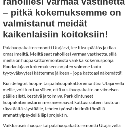
rahoillesi varmaa vastinetta
– pitkä kokemuksemme on
valmistanut meidät
kaikenlaisiin koitoksiin!
Palahuopakattoremontti Utajärvi, tee fiksu päätös ja tilaa
omasi meiltä. Meiltä saat rahoillesi varmaa vastinetta, sillä
meillä on huopakattoremonteista vankka kokemuspohja.
Raudanlujaan kokemukseen nojaten voimme taata
tyytyväisyytesi kättemme jälkeen – jopa kattoasi näkemättä!
Kun delegoit huopa- tai palahuopakattoremonttisi Utajärvellä
meille, voit luottaa siihen, että uusi huopakatto on viimeisen
päälle siisti, kestävä ja toimiva. Parkkiintuneet
huopakatemestarimme saneeraavat kattosi uuteen loistoon
räystäältä räystäälle, tehden työnsä tinkimättömällä
ammattiylpeydellä läpi projektin.
Vaikka usein huopa- tai palahuopakattoremontti Utajärvellä