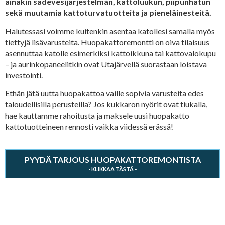
ainakin sadevesijärjestelmän, kattoluukun, piipunhatun
sekä muutamia kattoturvatuotteita ja pieneläinesteitä.
Halutessasi voimme kuitenkin asentaa katollesi samalla myös
tiettyjä lisävarusteita. Huopakattoremontti on oiva tilaisuus
asennuttaa katolle esimerkiksi kattoikkuna tai kattovalokupu
– ja aurinkopaneelitkin ovat Utajärvellä suorastaan loistava
investointi.
Ethän jätä uutta huopakattoa vaille sopivia varusteita edes
taloudellisilla perusteilla? Jos kukkaron nyörit ovat tiukalla,
hae kauttamme rahoitusta ja maksele uusi huopakatto
kattotuotteineen rennosti vaikka viidessä erässä!
PYYDÄ TARJOUS HUOPAKATTOREMONTISTA