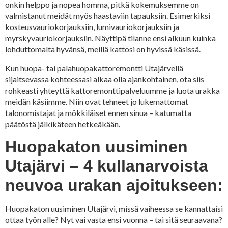
onkin helppo ja nopea homma, pitkä kokemuksemme on
valmistanut meidät myös haastaviin tapauksiin. Esimerkiksi
kosteusvauriokorjauksiin, lumivauriokorjauksiin ja
myrskyvauriokorjauksiin. Näyttipä tilanne ensi alkuun kuinka
lohduttomalta hyvänsä, meillä kattosi on hyvissä käsissä.
Kun huopa- tai palahuopakattoremontti Utajärvellä
sijaitsevassa kohteessasi alkaa olla ajankohtainen, ota siis
rohkeasti yhteyttä kattoremonttipalveluumme ja luota urakka
meidän käsiimme. Niin ovat tehneet jo lukemattomat
talonomistajat ja mökkiläiset ennen sinua – katumatta
päätöstä jälkikäteen hetkeäkään.
Huopakaton uusiminen
Utajärvi – 4 kullanarvoista
neuvoa urakan ajoitukseen:
Huopakaton uusiminen Utajärvi, missä vaiheessa se kannattaisi
ottaa työn alle? Nyt vai vasta ensi vuonna – tai sitä seuraavana?