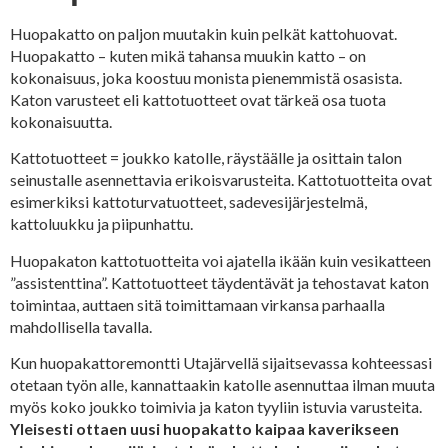
Huopakatto on paljon muutakin kuin pelkät kattohuovat.
Huopakatto – kuten mikä tahansa muukin katto – on
kokonaisuus, joka koostuu monista pienemmistä osasista.
Katon varusteet eli kattotuotteet ovat tärkeä osa tuota
kokonaisuutta.
Kattotuotteet = joukko katolle, räystäälle ja osittain talon
seinustalle asennettavia erikoisvarusteita. Kattotuotteita ovat
esimerkiksi kattoturvatuotteet, sadevesijärjestelmä,
kattoluukku ja piipunhattu.
Huopakaton kattotuotteita voi ajatella ikään kuin vesikatteen
”assistenttina”. Kattotuotteet täydentävät ja tehostavat katon
toimintaa, auttaen sitä toimittamaan virkansa parhaalla
mahdollisella tavalla.
Kun huopakattoremontti Utajärvellä sijaitsevassa kohteessasi
otetaan työn alle, kannattaakin katolle asennuttaa ilman muuta
myös koko joukko toimivia ja katon tyyliin istuvia varusteita.
Yleisesti ottaen uusi huopakatto kaipaa kaverikseen