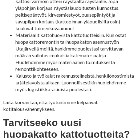
kattosi varmoin ottein räystäältä räystäälle. Jopa
yläpohjan korjaus, räystäslaudoitusten kunnostus,
peltisepäntyöt, kirvesmiestyöt, puusepäntyöt ja
savupiipun korjaus (kattopinnan yläpuolisilta osin)
kuuluvat toimenkuvaamme!
Materiaalit kattohuovista kattotuotteisiin. Kun ostat
huopakattoremontin tai huopakaton asennustyön
Utajärvellä meiltä, hankimme puolestasi tarvittavan
määrän valintasi mukaisia katemateriaaleja.
Huolehdimme myös materiaalien toimituksesta
remonttikohteeseen.
Kalusto ja työkalut rakennustelineistä, henkilönostimista
ja jätelavoista alkaen. Luonnollisestikin huolehdimme
myös logistiikka-asioista puolestasi.
Laita korvan taa, että työtuntimme kelpaavat
kotitalousvähennykseen.
Tarvitseeko uusi
huopakatto kattotuotteita?