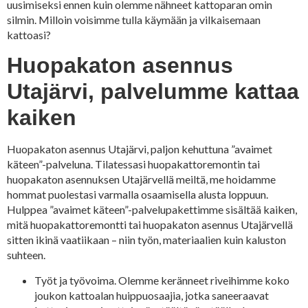
uusimiseksi ennen kuin olemme nähneet kattoparan omin
silmin. Milloin voisimme tulla käymään ja vilkaisemaan
kattoasi?
Huopakaton asennus
Utajärvi, palvelumme kattaa
kaiken
Huopakaton asennus Utajärvi, paljon kehuttuna ”avaimet
käteen”-palveluna. Tilatessasi huopakattoremontin tai
huopakaton asennuksen Utajärvellä meiltä, me hoidamme
hommat puolestasi varmalla osaamisella alusta loppuun.
Hulppea ”avaimet käteen”-palvelupakettimme sisältää kaiken,
mitä huopakattoremontti tai huopakaton asennus Utajärvellä
sitten ikinä vaatiikaan – niin työn, materiaalien kuin kaluston
suhteen.
Työt ja työvoima. Olemme keränneet riveihimme koko
joukon kattoalan huippuosaajia, jotka saneeraavat