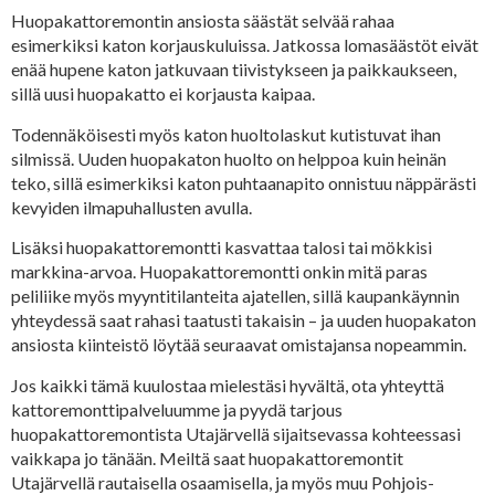
Huopakattoremontin ansiosta säästät selvää rahaa
esimerkiksi katon korjauskuluissa. Jatkossa lomasäästöt eivät
enää hupene katon jatkuvaan tiivistykseen ja paikkaukseen,
sillä uusi huopakatto ei korjausta kaipaa.
Todennäköisesti myös katon huoltolaskut kutistuvat ihan
silmissä. Uuden huopakaton huolto on helppoa kuin heinän
teko, sillä esimerkiksi katon puhtaanapito onnistuu näppärästi
kevyiden ilmapuhallusten avulla.
Lisäksi huopakattoremontti kasvattaa talosi tai mökkisi
markkina-arvoa. Huopakattoremontti onkin mitä paras
peliliike myös myyntitilanteita ajatellen, sillä kaupankäynnin
yhteydessä saat rahasi taatusti takaisin – ja uuden huopakaton
ansiosta kiinteistö löytää seuraavat omistajansa nopeammin.
Jos kaikki tämä kuulostaa mielestäsi hyvältä, ota yhteyttä
kattoremonttipalveluumme ja pyydä tarjous
huopakattoremontista Utajärvellä sijaitsevassa kohteessasi
vaikkapa jo tänään. Meiltä saat huopakattoremontit
Utajärvellä rautaisella osaamisella, ja myös muu Pohjois-