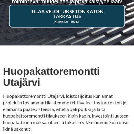
toimintavarmuudellaan ja pitkäikäisyydellään!
TILAA VELOITUKSETON KATON
TARKASTUS
Huopakattoremontti
Utajärvi
Huopakattoremontti Utajärvi, loistosijoitus kun annat
projektin tosiammattilaistemme tehtäväksi. Jos kattosi on jo
elämänsä päätepisteessä, vihellä peli poikki ja laita
huopakattoremontti tilaukseen kipin kapin. Investointi uuteen
huopakattoon maksaa itsensä takaisin vikkelämmin kuin olisit
ikinä uskonut!