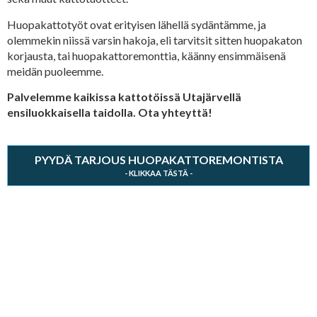
Huopakattotyöt ovat erityisen lähellä sydäntämme, ja
olemmekin niissä varsin hakoja, eli tarvitsit sitten huopakaton
korjausta, tai huopakattoremonttia, käänny ensimmäisenä
meidän puoleemme.
Palvelemme kaikissa kattotöissä Utajärvellä
ensiluokkaisella taidolla. Ota yhteyttä!
PYYDÄ TARJOUS HUOPAKATTOREMONTISTA