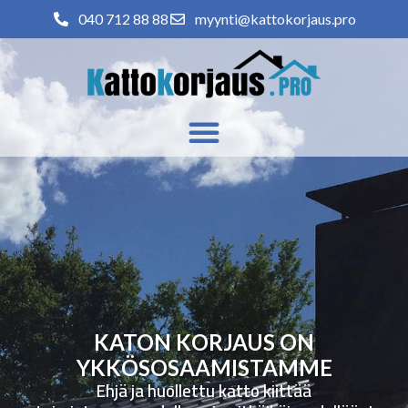
040 712 88 88
myynti@kattokorjaus.pro
KATON KORJAUS ON
YKKÖSOSAAMISTAMME
Ehjä ja huollettu katto kiittää