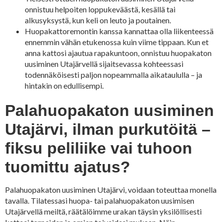
onnistuu helpoiten loppukeväästä, kesällä tai
alkusyksystä, kun keli on leuto ja poutainen.
Huopakattoremontin kanssa kannattaa olla liikenteessä
ennemmin vähän etukenossa kuin viime tippaan. Kun et
anna kattosi ajautua rapakuntoon, onnistuu huopakaton
uusiminen Utajärvellä sijaitsevassa kohteessasi
todennäköisesti paljon nopeammalla aikataululla – ja
hintakin on edullisempi.
Palahuopakaton uusiminen
Utajärvi, ilman purkutöitä –
fiksu peliliike vai tuhoon
tuomittu ajatus?
Palahuopakaton uusiminen Utajärvi, voidaan toteuttaa monella
tavalla. Tilatessasi huopa- tai palahuopakaton uusimisen
Utajärvellä meiltä, räätälöimme urakan täysin yksilöllisesti