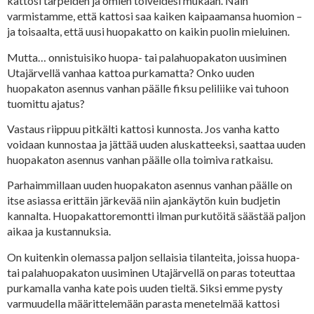
kattosi tarpeiden ja omien toiveidesi mukaan. Näin
varmistamme, että kattosi saa kaiken kaipaamansa huomion –
ja toisaalta, että uusi huopakatto on kaikin puolin mieluinen.
Mutta… onnistuisiko huopa- tai palahuopakaton uusiminen
Utajärvellä vanhaa kattoa purkamatta? Onko uuden
huopakaton asennus vanhan päälle fiksu peliliike vai tuhoon
tuomittu ajatus?
Vastaus riippuu pitkälti kattosi kunnosta. Jos vanha katto
voidaan kunnostaa ja jättää uuden aluskatteeksi, saattaa uuden
huopakaton asennus vanhan päälle olla toimiva ratkaisu.
Parhaimmillaan uuden huopakaton asennus vanhan päälle on
itse asiassa erittäin järkevää niin ajankäytön kuin budjetin
kannalta. Huopakattoremontti ilman purkutöitä säästää paljon
aikaa ja kustannuksia.
On kuitenkin olemassa paljon sellaisia tilanteita, joissa huopa-
tai palahuopakaton uusiminen Utajärvellä on paras toteuttaa
purkamalla vanha kate pois uuden tieltä. Siksi emme pysty
varmuudella määrittelemään parasta menetelmää kattosi