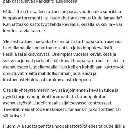
paikkasi tulevan kauden tilausjonossa!
Mikä sitten tarkalleen ottaen on paras vuodenaika suorittaa
huopakattoremontti tai huopakaton asennus Uudellamaalla?
Kannattaako kattotyöt tehdä keväällä, kesällä, syksyllä – vai
kenties talviaikaan…?
Yleisesti ottaen huopakattoremontti tai huopakaton asennus
Uudellamaalla kannattaa toteuttaa joko loppukeväästä,
kesällä tai alkusyksystä. Useimpina vuosina kevät, kesä ja
syksy tarjoavat parhaat sääikkunat huopakaton uusimiseen ja
asennukseen Uudellamaalla. Kun keli on kohdillaan, kattotyöt
onnistuvat meiltä mahdollisimman joutuisasti ja
kustannustehokkaasti urakan alusta loppuun.
Ota siis yhteyttä meihin hyvissä ajoin ennen kevään tuloa ja
pyydä tarjous huopakattoremontista tai huopakaton
asennustyöstä Uudellamaalla sijaitsevassa kohteessasi.
Tavoitat meidät todennäköisesti tänäänkin joko soittaen tai
sähköisesti!
Huom. Älä suotta panttaa huopakattotöitä edes taloudellisilla