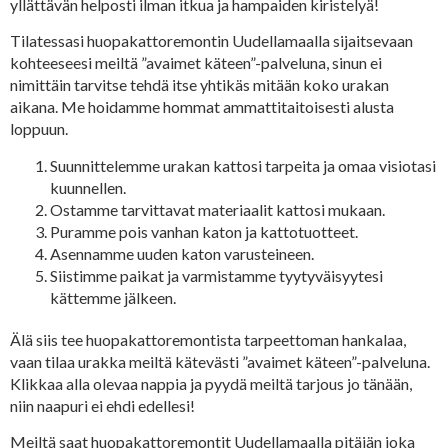
yllättävän helposti ilman itkua ja hampaiden kiristelyä!
Tilatessasi huopakattoremontin Uudellamaalla sijaitsevaan
kohteeseesi meiltä ”avaimet käteen”-palveluna, sinun ei
nimittäin tarvitse tehdä itse yhtikäs mitään koko urakan
aikana. Me hoidamme hommat ammattitaitoisesti alusta
loppuun.
Suunnittelemme urakan kattosi tarpeita ja omaa visiotasi
kuunnellen.
Ostamme tarvittavat materiaalit kattosi mukaan.
Puramme pois vanhan katon ja kattotuotteet.
Asennamme uuden katon varusteineen.
Siistimme paikat ja varmistamme tyytyväisyytesi
kättemme jälkeen.
Älä siis tee huopakattoremontista tarpeettoman hankalaa,
vaan tilaa urakka meiltä kätevästi ”avaimet käteen”-palveluna.
Klikkaa alla olevaa nappia ja pyydä meiltä tarjous jo tänään,
niin naapuri ei ehdi edellesi!
Meiltä saat huopakattoremontit Uudellamaalla pitäjän joka