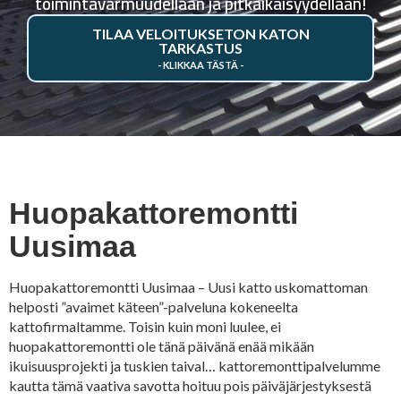
toimintavarmuudellaan ja pitkäikäisyydellään!
TILAA VELOITUKSETON KATON
TARKASTUS
Huopakattoremontti
Uusimaa
Huopakattoremontti Uusimaa – Uusi katto uskomattoman
helposti ”avaimet käteen”-palveluna kokeneelta
kattofirmaltamme. Toisin kuin moni luulee, ei
huopakattoremontti ole tänä päivänä enää mikään
ikuisuusprojekti ja tuskien taival… kattoremonttipalvelumme
kautta tämä vaativa savotta hoituu pois päiväjärjestyksestä