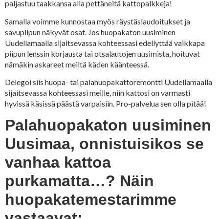
paljastuu taakkansa alla pettäneitä kattopalkkeja!
Samalla voimme kunnostaa myös räystäslaudoitukset ja
savupiipun näkyvät osat. Jos huopakaton uusiminen
Uudellamaalla sijaitsevassa kohteessasi edellyttää vaikkapa
piipun lenssin korjausta tai otsalautojen uusimista, hoituvat
nämäkin askareet meiltä käden käänteessä.
Delegoi siis huopa- tai palahuopakattoremontti Uudellamaalla
sijaitsevassa kohteessasi meille, niin kattosi on varmasti
hyvissä käsissä päästä varpaisiin. Pro-palvelua sen olla pitää!
Palahuopakaton uusiminen
Uusimaa, onnistuisikos se
vanhaa kattoa
purkamatta…? Näin
huopakatemestarimme
vastaavat: