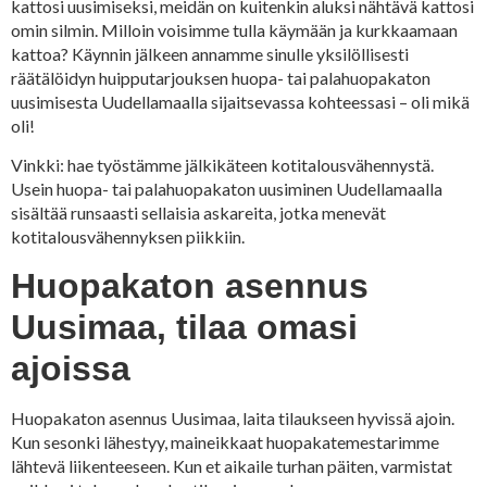
kattosi uusimiseksi, meidän on kuitenkin aluksi nähtävä kattosi
omin silmin. Milloin voisimme tulla käymään ja kurkkaamaan
kattoa? Käynnin jälkeen annamme sinulle yksilöllisesti
räätälöidyn huipputarjouksen huopa- tai palahuopakaton
uusimisesta Uudellamaalla sijaitsevassa kohteessasi – oli mikä
oli!
Vinkki: hae työstämme jälkikäteen kotitalousvähennystä.
Usein huopa- tai palahuopakaton uusiminen Uudellamaalla
sisältää runsaasti sellaisia askareita, jotka menevät
kotitalousvähennyksen piikkiin.
Huopakaton asennus
Uusimaa, tilaa omasi
ajoissa
Huopakaton asennus Uusimaa, laita tilaukseen hyvissä ajoin.
Kun sesonki lähestyy, maineikkaat huopakatemestarimme
lähtevä liikenteeseen. Kun et aikaile turhan päiten, varmistat