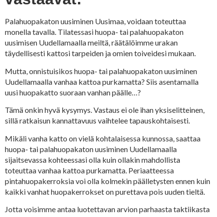
Palahuopakaton uusiminen Uusimaa, voidaan toteuttaa
monella tavalla. Tilatessasi huopa- tai palahuopakaton
uusimisen Uudellamaalla meiltä, räätälöimme urakan
täydellisesti kattosi tarpeiden ja omien toiveidesi mukaan.
Mutta, onnistuisikos huopa- tai palahuopakaton uusiminen
Uudellamaalla vanhaa kattoa purkamatta? Siis asentamalla
uusi huopakatto suoraan vanhan päälle…?
Tämä onkin hyvä kysymys. Vastaus ei ole ihan yksiselitteinen,
sillä ratkaisun kannattavuus vaihtelee tapauskohtaisesti.
Mikäli vanha katto on vielä kohtalaisessa kunnossa, saattaa
huopa- tai palahuopakaton uusiminen Uudellamaalla
sijaitsevassa kohteessasi olla kuin ollakin mahdollista
toteuttaa vanhaa kattoa purkamatta. Periaatteessa
pintahuopakerroksia voi olla kolmekin päälletysten ennen kuin
kaikki vanhat huopakerrokset on purettava pois uuden tieltä.
Jotta voisimme antaa luotettavan arvion parhaasta taktiikasta