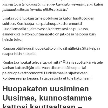
kiinteistöäsi tehokkaasti niin sade- kuin sulamisvesiltä, eikä katon
paikkaukselle ole tarvetta pitkiin aikoihin.”
Lisäksi voit huokaista helpotuksesta katon huoltotöiden
suhteen. Kun huopa- tai palahuopakattoremontti
Uudellamaalla sijaitsevassa kohteessasi on pulkassa,
esimerkiksi katon puhtaanapito on jatkossa helppoa kuin
heinän teko.
Kaupan päälle uusi huopakatto on ilo silmällekin. Sitä kelpaa
naapurinkin katsella.
Kuulostaa houkuttelevalta, vai mitä? Älä siis suotta kärvistele
vanhan kattorähjän alla, vaan tilaa meiltä huopa- tai
palahuopakattoremontti Uudellamaalla sijaitsevaan
kohteeseesi jo tänään. Tätä päätöstä et tule katumaan!
Huopakaton uusiminen
Uusimaa, kunnostamme
kattosi kauttaaltaan –