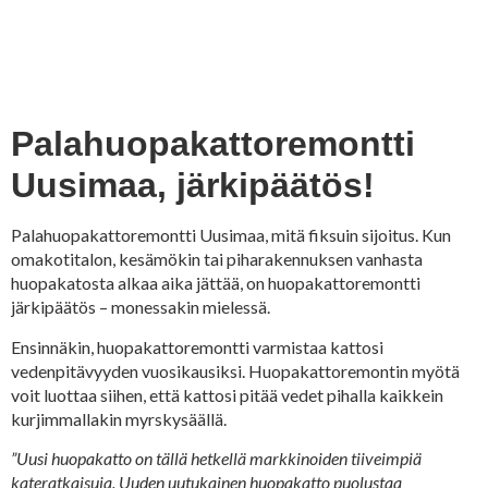
Palahuopakattoremontti
Uusimaa, järkipäätös!
Palahuopakattoremontti Uusimaa, mitä fiksuin sijoitus. Kun
omakotitalon, kesämökin tai piharakennuksen vanhasta
huopakatosta alkaa aika jättää, on huopakattoremontti
järkipäätös – monessakin mielessä.
Ensinnäkin, huopakattoremontti varmistaa kattosi
vedenpitävyyden vuosikausiksi. Huopakattoremontin myötä
voit luottaa siihen, että kattosi pitää vedet pihalla kaikkein
kurjimmallakin myrskysäällä.
”Uusi huopakatto on tällä hetkellä markkinoiden tiiveimpiä
kateratkaisuja. Uuden uutukainen huopakatto puolustaa