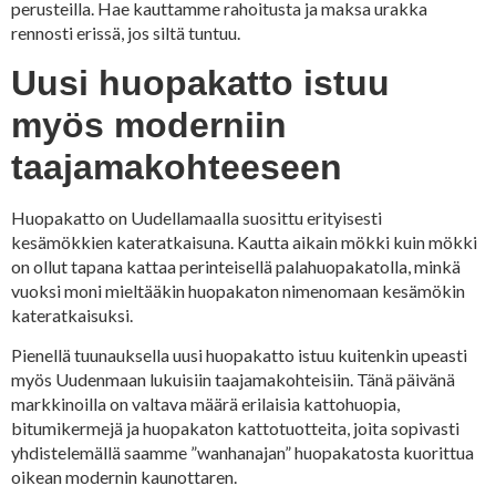
perusteilla. Hae kauttamme rahoitusta ja maksa urakka
rennosti erissä, jos siltä tuntuu.
Uusi huopakatto istuu
myös moderniin
taajamakohteeseen
Huopakatto on Uudellamaalla suosittu erityisesti
kesämökkien kateratkaisuna. Kautta aikain mökki kuin mökki
on ollut tapana kattaa perinteisellä palahuopakatolla, minkä
vuoksi moni mieltääkin huopakaton nimenomaan kesämökin
kateratkaisuksi.
Pienellä tuunauksella uusi huopakatto istuu kuitenkin upeasti
myös Uudenmaan lukuisiin taajamakohteisiin. Tänä päivänä
markkinoilla on valtava määrä erilaisia kattohuopia,
bitumikermejä ja huopakaton kattotuotteita, joita sopivasti
yhdistelemällä saamme ”wanhanajan” huopakatosta kuorittua
oikean modernin kaunottaren.