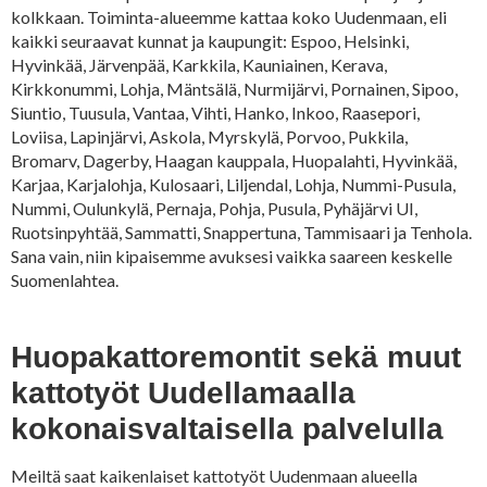
kolkkaan. Toiminta-alueemme kattaa koko Uudenmaan, eli
kaikki seuraavat kunnat ja kaupungit: Espoo, Helsinki,
Hyvinkää, Järvenpää, Karkkila, Kauniainen, Kerava,
Kirkkonummi, Lohja, Mäntsälä, Nurmijärvi, Pornainen, Sipoo,
Siuntio, Tuusula, Vantaa, Vihti, Hanko, Inkoo, Raasepori,
Loviisa, Lapinjärvi, Askola, Myrskylä, Porvoo, Pukkila,
Bromarv, Dagerby, Haagan kauppala, Huopalahti, Hyvinkää,
Karjaa, Karjalohja, Kulosaari, Liljendal, Lohja, Nummi-Pusula,
Nummi, Oulunkylä, Pernaja, Pohja, Pusula, Pyhäjärvi UI,
Ruotsinpyhtää, Sammatti, Snappertuna, Tammisaari ja Tenhola.
Sana vain, niin kipaisemme avuksesi vaikka saareen keskelle
Suomenlahtea.
Huopakattoremontit sekä muut
kattotyöt Uudellamaalla
kokonaisvaltaisella palvelulla
Meiltä saat kaikenlaiset kattotyöt Uudenmaan alueella