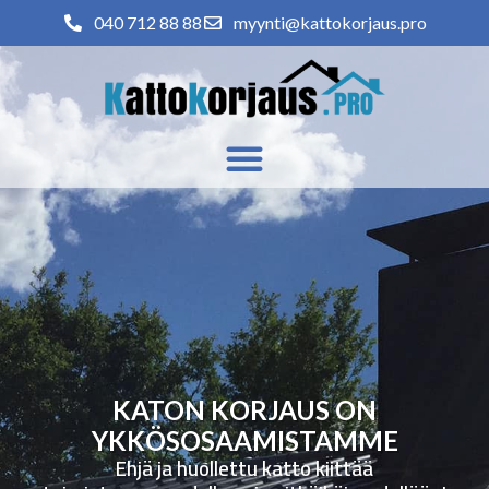
040 712 88 88
myynti@kattokorjaus.pro
KATON KORJAUS ON
YKKÖSOSAAMISTAMME
Ehjä ja huollettu katto kiittää