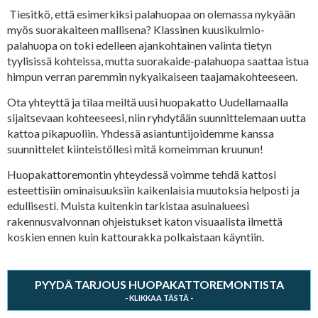
Tiesitkö, että esimerkiksi palahuopaa on olemassa nykyään
myös suorakaiteen mallisena? Klassinen kuusikulmio-
palahuopa on toki edelleen ajankohtainen valinta tietyn
tyylisissä kohteissa, mutta suorakaide-palahuopa saattaa istua
himpun verran paremmin nykyaikaiseen taajamakohteeseen.
Ota yhteyttä ja tilaa meiltä uusi huopakatto Uudellamaalla
sijaitsevaan kohteeseesi, niin ryhdytään suunnittelemaan uutta
kattoa pikapuoliin. Yhdessä asiantuntijoidemme kanssa
suunnittelet kiinteistöllesi mitä komeimman kruunun!
Huopakattoremontin yhteydessä voimme tehdä kattosi
esteettisiin ominaisuuksiin kaikenlaisia muutoksia helposti ja
edullisesti. Muista kuitenkin tarkistaa asuinalueesi
rakennusvalvonnan ohjeistukset katon visuaalista ilmettä
koskien ennen kuin kattourakka polkaistaan käyntiin.
PYYDÄ TARJOUS HUOPAKATTOREMONTISTA