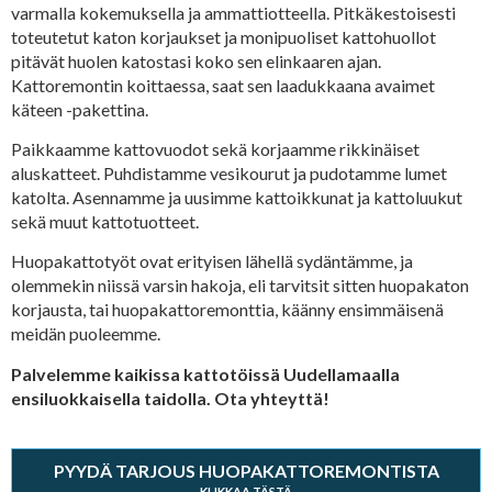
varmalla kokemuksella ja ammattiotteella. Pitkäkestoisesti
toteutetut katon korjaukset ja monipuoliset kattohuollot
pitävät huolen katostasi koko sen elinkaaren ajan.
Kattoremontin koittaessa, saat sen laadukkaana avaimet
käteen -pakettina.
Paikkaamme kattovuodot sekä korjaamme rikkinäiset
aluskatteet. Puhdistamme vesikourut ja pudotamme lumet
katolta. Asennamme ja uusimme kattoikkunat ja kattoluukut
sekä muut kattotuotteet.
Huopakattotyöt ovat erityisen lähellä sydäntämme, ja
olemmekin niissä varsin hakoja, eli tarvitsit sitten huopakaton
korjausta, tai huopakattoremonttia, käänny ensimmäisenä
meidän puoleemme.
Palvelemme kaikissa kattotöissä Uudellamaalla
ensiluokkaisella taidolla. Ota yhteyttä!
PYYDÄ TARJOUS HUOPAKATTOREMONTISTA