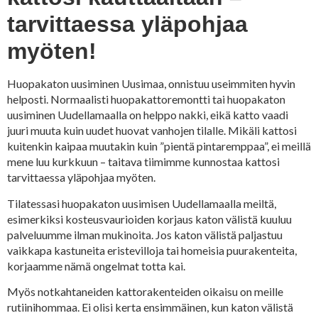
tarvittaessa yläpohjaa
myöten!
Huopakaton uusiminen Uusimaa, onnistuu useimmiten hyvin
helposti. Normaalisti huopakattoremontti tai huopakaton
uusiminen Uudellamaalla on helppo nakki, eikä katto vaadi
juuri muuta kuin uudet huovat vanhojen tilalle. Mikäli kattosi
kuitenkin kaipaa muutakin kuin ”pientä pintaremppaa”, ei meillä
mene luu kurkkuun – taitava tiimimme kunnostaa kattosi
tarvittaessa yläpohjaa myöten.
Tilatessasi huopakaton uusimisen Uudellamaalla meiltä,
esimerkiksi kosteusvaurioiden korjaus katon välistä kuuluu
palveluumme ilman mukinoita. Jos katon välistä paljastuu
vaikkapa kastuneita eristevilloja tai homeisia puurakenteita,
korjaamme nämä ongelmat totta kai.
Myös notkahtaneiden kattorakenteiden oikaisu on meille
rutiinihommaa. Ei olisi kerta ensimmäinen, kun katon välistä