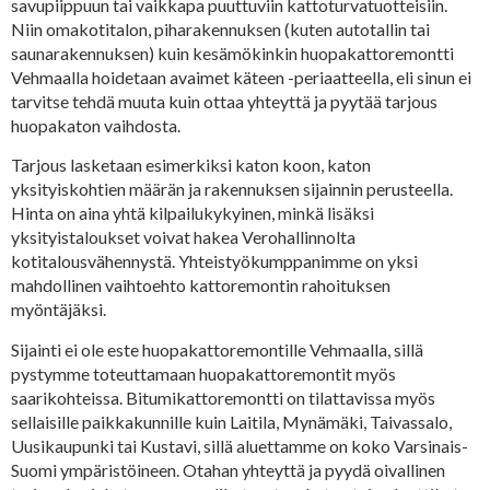
savupiippuun tai vaikkapa puuttuviin kattoturvatuotteisiin.
Niin omakotitalon, piharakennuksen (kuten autotallin tai
saunarakennuksen) kuin kesämökinkin huopakattoremontti
Vehmaalla hoidetaan avaimet käteen -periaatteella, eli sinun ei
tarvitse tehdä muuta kuin ottaa yhteyttä ja pyytää tarjous
huopakaton vaihdosta.
Tarjous lasketaan esimerkiksi katon koon, katon
yksityiskohtien määrän ja rakennuksen sijainnin perusteella.
Hinta on aina yhtä kilpailukykyinen, minkä lisäksi
yksityistaloukset voivat hakea Verohallinnolta
kotitalousvähennystä. Yhteistyökumppanimme on yksi
mahdollinen vaihtoehto kattoremontin rahoituksen
myöntäjäksi.
Sijainti ei ole este huopakattoremontille Vehmaalla, sillä
pystymme toteuttamaan huopakattoremontit myös
saarikohteissa. Bitumikattoremontti on tilattavissa myös
sellaisille paikkakunnille kuin Laitila, Mynämäki, Taivassalo,
Uusikaupunki tai Kustavi, sillä aluettamme on koko Varsinais-
Suomi ympäristöineen. Otahan yhteyttä ja pyydä oivallinen