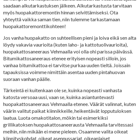
saadaan alkutarkastuksen jälkeen. Alkutarkastusta tarvitaan
myös huopakattoremontin hinnan selvittämiseksi. Ota
yhteyttä vaikka saman tien, niin tulemme tarkastamaan
huopakattoremonttikohteen!
Jos vanha huopakatto on suhteellisen pieni ja loiva eikä sen alta
löydy vakavia vaurioita (kuten laho- ja kattotuolivaurioita),
huopakattosaneeraus Vehmaalla voi olla ohi parissa päivässä.
Bitumikattosaneeraus etenee erityisen nopeasti silloin, jos
vanhaa bitumikattoa ei tarvitse purkaa uuden tieltä. Joissain
tapauksissa voimme nimittäin asentaa uuden pintahuovan
suoraan vanhan päälle.
Tärkeintä ei kuitenkaan ole se, kuinka nopeasti vanhasta
katosta versoaa uusi, vaan se, kuinka asiantuntevasti
huopakattosaneeraus Vehmaalla etenee. Väärät valinnat, kuten
väärin valitut paikat kiinnikkeille, heikentävät lopputuloksen
laatua. Luota omakotitalon, mökin tai esimerkiksi
grillikatoksen huopakattosaneerausta Vehmaalla tarvitessasi
meihin, niin mikään ei mene pieleen. Osaamme valita oikeat
kiinnityskohdat, oikeat asennussarjat, oikeanlaiset