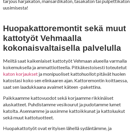
tarjous harjakaton, mansardikaton, tasakaton tai pulpettikaton
uusimisesta!
Huopakattoremontit sekä muut
kattotyöt Vehmaalla
kokonaisvaltaisella palvelulla
Meiltä saat kaikenlaiset kattotyöt Vehmaan alueella varmalla
kokemuksella ja ammattiotteella. Pitkäkestoisesti toteutetut
katon korjaukset
ja monipuoliset kattohuollot pitävät huolen
katostasi koko sen elinkaaren ajan. Kattoremontin koittaessa,
saat sen laadukkaana avaimet käteen -pakettina.
Paikkaamme kattovuodot sekä korjaamme rikkinäiset
aluskatteet. Puhdistamme vesikourut ja pudotamme lumet
katolta. Asennamme ja uusimme kattoikkunat ja kattoluukut
sekä muut kattotuotteet.
Huopakattotyöt ovat erityisen lähellä sydäntämme, ja