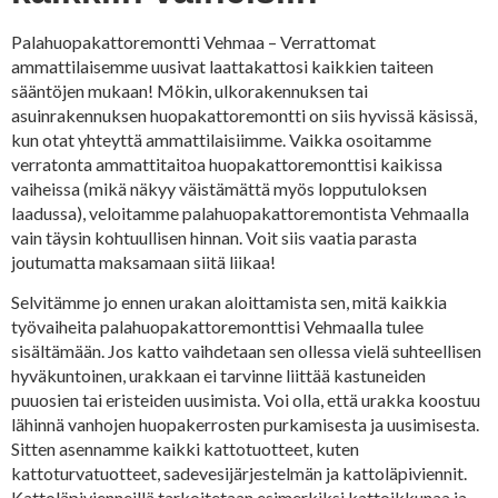
Palahuopakattoremontti Vehmaa – Verrattomat
ammattilaisemme uusivat laattakattosi kaikkien taiteen
sääntöjen mukaan! Mökin, ulkorakennuksen tai
asuinrakennuksen huopakattoremontti on siis hyvissä käsissä,
kun otat yhteyttä ammattilaisiimme. Vaikka osoitamme
verratonta ammattitaitoa huopakattoremonttisi kaikissa
vaiheissa (mikä näkyy väistämättä myös lopputuloksen
laadussa), veloitamme palahuopakattoremontista Vehmaalla
vain täysin kohtuullisen hinnan. Voit siis vaatia parasta
joutumatta maksamaan siitä liikaa!
Selvitämme jo ennen urakan aloittamista sen, mitä kaikkia
työvaiheita palahuopakattoremonttisi Vehmaalla tulee
sisältämään. Jos katto vaihdetaan sen ollessa vielä suhteellisen
hyväkuntoinen, urakkaan ei tarvinne liittää kastuneiden
puuosien tai eristeiden uusimista. Voi olla, että urakka koostuu
lähinnä vanhojen huopakerrosten purkamisesta ja uusimisesta.
Sitten asennamme kaikki kattotuotteet, kuten
kattoturvatuotteet, sadevesijärjestelmän ja kattoläpiviennit.
Kattoläpivienneillä tarkoitetaan esimerkiksi kattoikkunaa ja