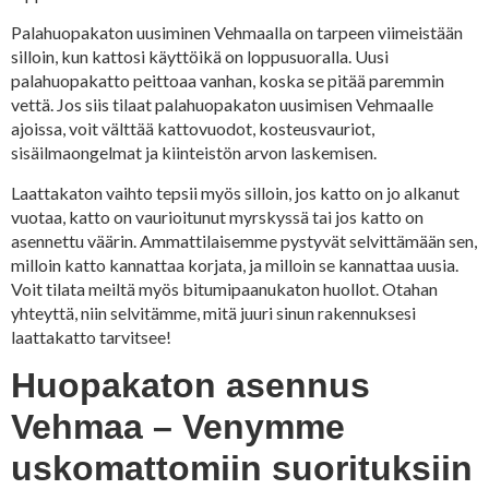
Palahuopakaton uusiminen Vehmaalla on tarpeen viimeistään
silloin, kun kattosi käyttöikä on loppusuoralla. Uusi
palahuopakatto peittoaa vanhan, koska se pitää paremmin
vettä. Jos siis tilaat palahuopakaton uusimisen Vehmaalle
ajoissa, voit välttää kattovuodot, kosteusvauriot,
sisäilmaongelmat ja kiinteistön arvon laskemisen.
Laattakaton vaihto tepsii myös silloin, jos katto on jo alkanut
vuotaa, katto on vaurioitunut myrskyssä tai jos katto on
asennettu väärin. Ammattilaisemme pystyvät selvittämään sen,
milloin katto kannattaa korjata, ja milloin se kannattaa uusia.
Voit tilata meiltä myös bitumipaanukaton huollot. Otahan
yhteyttä, niin selvitämme, mitä juuri sinun rakennuksesi
laattakatto tarvitsee!
Huopakaton asennus
Vehmaa – Venymme
uskomattomiin suorituksiin