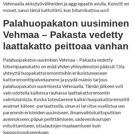
Vehmaalla akkutyövälineiden ja aggregaatin avulla. Konstit on
monet, sanoi tämä kattotiimi, kun bitumikattoa uusi!
Palahuopakaton uusiminen
Vehmaa – Pakasta vedetty
laattakatto peittoaa vanhan
Palahuopakaton uusiminen Vehmaa – Pakasta vedetty
bitumipaanukatto on enää yhden yhteydenoton päässä! Ota
yhteyttä huopakattoremontteihin erikoistuneeseen
kattoremonttipalveluumme ja pyydä mainio tarjous
palahuopakaton uusimisesta Vehmaalla. Tämän jälkeen voit
vain odotella kaikessa rauhassa laattakattoremontin
valmistumista. Koska toteutamme kaikki huopakattoremontit
avaimet käteen -periaatteella, sinun ei tarvitse osallistua sen
paremmin eristeiden uusimiseen, ilmanvaihtokattoputkien
asennukseen, piipun pellittämiseen, sadevesikourujen
mitoittamiseen, otsalautojen maalaamiseen kuin
loppusiivoukseenkaan.