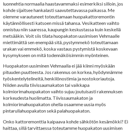
luonnehtia normaalia haastavammaksi esimerkiksi silloin, jos
kohde sijaitsee hankalasti saavutettavassa paikassa. Me
olemme varautuneet toteuttamaan huopakattoremontin
käytännöllisesti katsoen missä tahansa. Vesikatteen vaihto
onnistuu niin saaressa, kaupungin keskustassa kuin keskellä
metsääkin. Voit siis tilata huopakaton uusimisen Vehmaalle
miettimättä sen enempää sitä, pystymmekö toteuttamaan
urakan vai emmekö, koska vastaus pystymistä koskevaan
kysymykseen on mitä todennäköisimmin myönteinen.
Huopakaton uusiminen Vehmaalla ei jää kiinni myöskään
pituuden puutteesta. Jos rakennus on korkea, hyödynnämme
työskentelytelineitä, henkilönostimia ja nostokoriautoja.
Niiden avulla tiivissaumakaton tai vaikkapa
kolmiorimahuopakaton vaihto sujuu joutuisasti rakennuksen
korkeudesta huolimatta. Tiivissaumakaton ja
kolmiorimahuopakaton ohella osaamme uusia myös
pintarullahuopakaton sekä palahuopakaton.
Onko kattoremonttia kaipaava kohde sähkötön kesämökki? Ei
haittaa, sillä tarvittaessa toteutamme huopakaton uusimisen