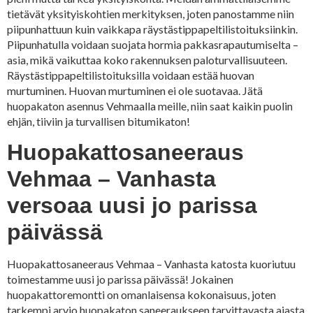
tietävät yksityiskohtien merkityksen, joten panostamme niin
piipunhattuun kuin vaikkapa räystästippapeltilistoituksiinkin.
Piipunhatulla voidaan suojata hormia pakkasrapautumiselta –
asia, mikä vaikuttaa koko rakennuksen paloturvallisuuteen.
Räystästippapeltilistoituksilla voidaan estää huovan
murtuminen. Huovan murtuminen ei ole suotavaa. Jätä
huopakaton asennus Vehmaalla meille, niin saat kaikin puolin
ehjän, tiiviin ja turvallisen bitumikaton!
Huopakattosaneeraus
Vehmaa – Vanhasta
versoaa uusi jo parissa
päivässä
Huopakattosaneeraus Vehmaa – Vanhasta katosta kuoriutuu
toimestamme uusi jo parissa päivässä! Jokainen
huopakattoremontti on omanlaisensa kokonaisuus, joten
tarkempi arvio huopakaton saneeraukseen tarvittavasta ajasta