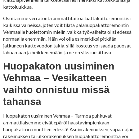
kattoluukkua.
Osoitamme verratonta ammattitaitoa laattakattoremonttisi
kaikissa vaiheissa, joten voit tilata palahuopakattoremontin
Vehmaalle huolettomin mielin, vaikka työvaiheita olisi edessä
normaalia enemmän. Näin voi olla esimerkiksi pitkään
jatkuneen kattovuodon takia, sillä kosteus voi saada puuosat
lahoamaan ja heikkenemään, ja ne on siksi uusittava.
Huopakaton uusiminen
Vehmaa – Vesikatteen
vaihto onnistuu missä
tahansa
Huopakaton uusiminen Vehmaa – Tarmoa puhkuvat
ammattilaisemme eivät epäröi haastavimpienkaan
huopakattoremonttien edessä! Asuinrakennuksen, vapaa-ajan
rakennuksen tai ulkorakennuksen huopakattoremonttia voi