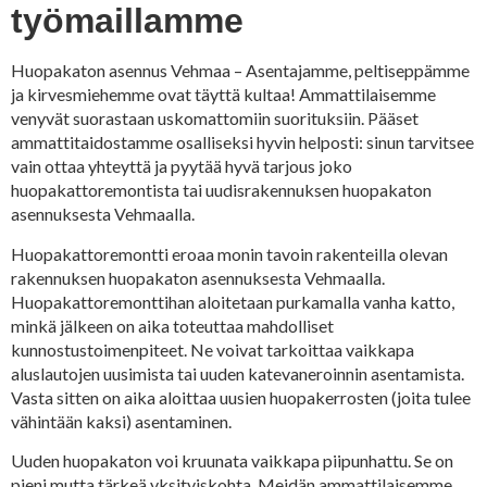
työmaillamme
Huopakaton asennus Vehmaa – Asentajamme, peltiseppämme
ja kirvesmiehemme ovat täyttä kultaa! Ammattilaisemme
venyvät suorastaan uskomattomiin suorituksiin. Pääset
ammattitaidostamme osalliseksi hyvin helposti: sinun tarvitsee
vain ottaa yhteyttä ja pyytää hyvä tarjous joko
huopakattoremontista tai uudisrakennuksen huopakaton
asennuksesta Vehmaalla.
Huopakattoremontti eroaa monin tavoin rakenteilla olevan
rakennuksen huopakaton asennuksesta Vehmaalla.
Huopakattoremonttihan aloitetaan purkamalla vanha katto,
minkä jälkeen on aika toteuttaa mahdolliset
kunnostustoimenpiteet. Ne voivat tarkoittaa vaikkapa
aluslautojen uusimista tai uuden katevaneroinnin asentamista.
Vasta sitten on aika aloittaa uusien huopakerrosten (joita tulee
vähintään kaksi) asentaminen.
Uuden huopakaton voi kruunata vaikkapa piipunhattu. Se on
pieni mutta tärkeä yksityiskohta. Meidän ammattilaisemme