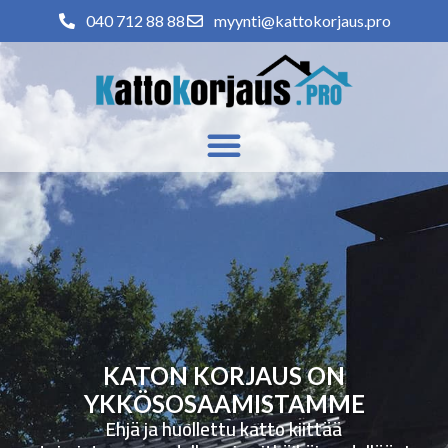
040 712 88 88
myynti@kattokorjaus.pro
KATON KORJAUS ON
YKKÖSOSAAMISTAMME
Ehjä ja huollettu katto kiittää