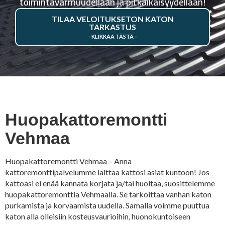
toimintavarmuudellaan ja pitkäikäisyydellään!
TILAA VELOITUKSETON KATON
TARKASTUS
Huopakattoremontti
Vehmaa
Huopakattoremontti Vehmaa – Anna
kattoremonttipalvelumme laittaa kattosi asiat kuntoon! Jos
kattoasi ei enää kannata korjata ja/tai huoltaa, suosittelemme
huopakattoremonttia Vehmaalla. Se tarkoittaa vanhan katon
purkamista ja korvaamista uudella. Samalla voimme puuttua
katon alla olleisiin kosteusvaurioihin, huonokuntoiseen