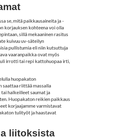
eamat
a se, mitä paikkausaineita ja -
n korjauksen kohteena voi olla
pintaan, sillä mekaaninen rasitus
te kuivuu uv-säteilyn
ia pullistumia eli niin kutsuttuja
kava vaaranpaikka ovat myös
irrotti tai repi kattohuopaa irti,
elulla huopakaton
 saattaa riittää massalla
ai halkeilleet saumat ja
rten. Huopakaton reikien paikkaus
keneet korjaajamme varmistavat
katon tulityöt ja haastavat
a liitoksista