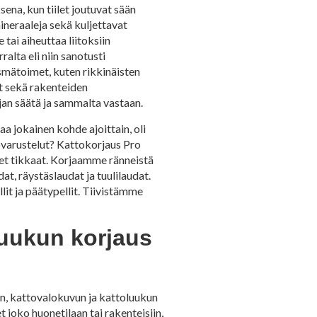
sena, kun tiilet joutuvat sään
ineraaleja sekä kuljettavat
tai aiheuttaa liitoksiin
alta eli niin sanotusti
täsmätoimet, kuten rikkinäisten
ot sekä rakenteiden
ojan säätä ja sammalta vastaan.
a jokainen kohde ajoittain, oli
tovarustelut? Kattokorjaus Pro
eet tikkaat. Korjaamme ränneistä
, räystäslaudat ja tuulilaudat.
it ja päätypellit. Tiivistämme
luukun korjaus
n, kattovalokuvun ja kattoluukun
 joko huonetilaan tai rakenteisiin,