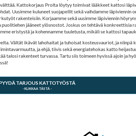
 välttää. Kattokorjaus Prolta löytyy toimivat lääkkeet kattosi läpi
kohdat. Uusimme kuluneet suojapellit sekä vaihdamme läpiviennin om
kutyöt rakenteisiin. Korjaamme sekä uusimme läpiviennin höyrynsu
 puolitiehen jääneet ylösnostot. Joskus on tehtävä konkreettisia 
me eristystä ja kohennamme tuuletusta, mikäli se kattosi tapauk
a. Vältät ikävät lahohaitat ja tuhoisat kosteusvauriot, ja niinpä kat
imintavarmuutta, ja ehjä, tiivis sekä energiatehokas katto heijast
tää talosi rakenteet turvassa. Tartu siis toimeen hyvissä ajoin ja
ssä!
PYYDÄ TARJOUS KATTOTYÖSTÄ