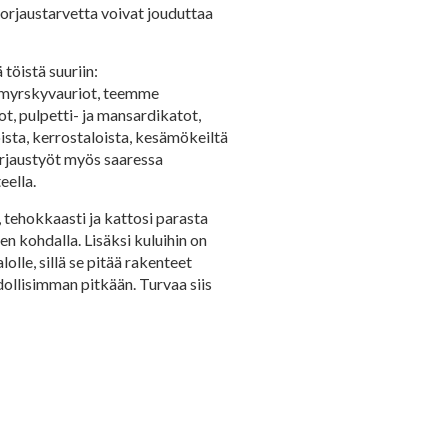
 Korjaustarvetta voivat jouduttaa
töistä suuriin:
e myrskyvauriot, teemme
t, pulpetti- ja mansardikatot,
ista, kerrostaloista, kesämökeiltä
korjaustyöt myös saaressa
eella.
, tehokkaasti ja kattosi parasta
n kohdalla. Lisäksi kuluihin on
lle, sillä se pitää rakenteet
dollisimman pitkään. Turvaa siis