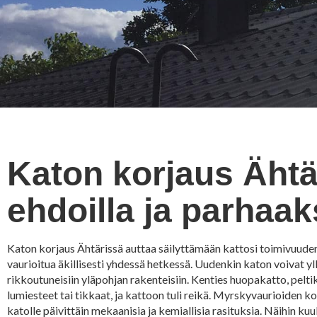
Katon korjaus Ähtär
ehdoilla ja parhaak
Katon korjaus Ähtärissä auttaa säilyttämään kattosi toimivuuden. 
vaurioitua äkillisesti yhdessä hetkessä. Uudenkin katon voivat yl
rikkoutuneisiin yläpohjan rakenteisiin. Kenties huopakatto, peltika
lumiesteet tai tikkaat, ja kattoon tuli reikä. Myrskyvaurioiden 
katolle päivittäin mekaanisia ja kemiallisia rasituksia. Näihin ku