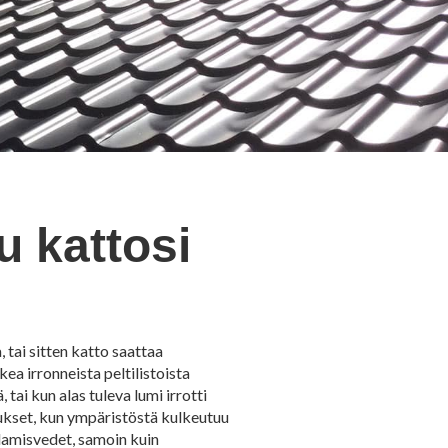
u kattosi
 tai sitten katto saattaa
ea irronneista peltilistoista
 tai kun alas tuleva lumi irrotti
tukset, kun ympäristöstä kulkeutuu
sulamisvedet, samoin kuin