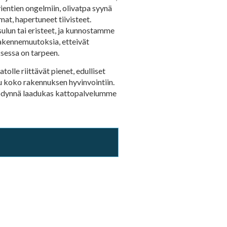
vientien ongelmiin, olivatpa syynä
at, hapertuneet tiivisteet.
lun tai eristeet, ja kunnostamme
rakennemuutoksia, etteivät
sessa on tarpeen.
olle riittävät pienet, edulliset
uu koko rakennuksen hyvinvointiin.
 hyödynnä laadukas kattopalvelumme