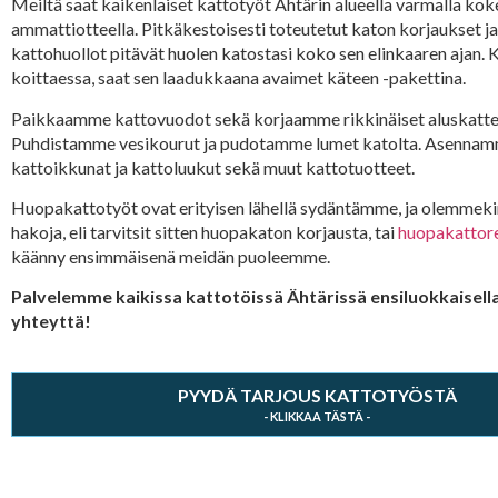
Meiltä saat kaikenlaiset kattotyöt Ähtärin alueella varmalla kok
ammattiotteella. Pitkäkestoisesti toteutetut katon korjaukset j
kattohuollot pitävät huolen katostasi koko sen elinkaaren ajan.
koittaessa, saat sen laadukkaana avaimet käteen -pakettina.
Paikkaamme kattovuodot sekä korjaamme rikkinäiset aluskatte
Puhdistamme vesikourut ja pudotamme lumet katolta. Asennam
kattoikkunat ja kattoluukut sekä muut kattotuotteet.
Huopakattotyöt ovat erityisen lähellä sydäntämme, ja olemmekin
hakoja, eli tarvitsit sitten huopakaton korjausta, tai
huopakattor
käänny ensimmäisenä meidän puoleemme.
Palvelemme kaikissa kattotöissä Ähtärissä ensiluokkaisella
yhteyttä!
PYYDÄ TARJOUS KATTOTYÖSTÄ