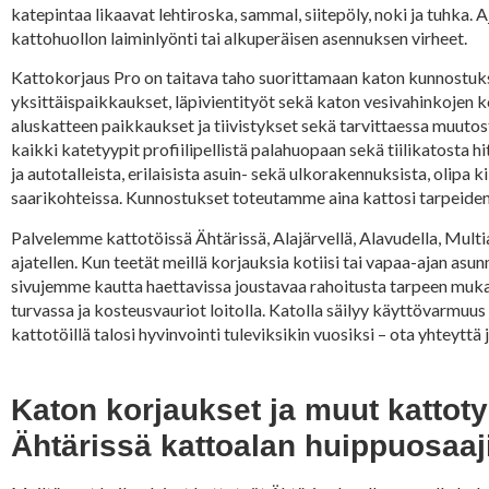
katepintaa likaavat lehtiroska, sammal, siitepöly, noki ja tuhka. 
kattohuollon laiminlyönti tai alkuperäisen asennuksen virheet.
Kattokorjaus Pro on taitava taho suorittamaan katon kunnostukset
yksittäispaikkaukset, läpivientityöt sekä katon vesivahinkojen
aluskatteen paikkaukset ja tiivistykset sekä tarvittaessa muutos
kaikki katetyypit profiilipellistä palahuopaan sekä tiilikatosta 
ja autotalleista, erilaisista asuin- sekä ulkorakennuksista, oli
saarikohteissa. Kunnostukset toteutamme aina kattosi tarpeiden 
Palvelemme kattotöissä Ähtärissä, Alajärvellä, Alavudella, Multial
ajatellen. Kun teetät meillä korjauksia kotiisi tai vapaa-ajan as
sivujemme kautta haettavissa joustavaa rahoitusta tarpeen mukaan
turvassa ja kosteusvauriot loitolla. Katolla säilyy käyttövarmuus
kattotöillä talosi hyvinvointi tuleviksikin vuosiksi – ota yhtey
Katon korjaukset ja muut kattoty
Ähtärissä kattoalan huippuosaaji