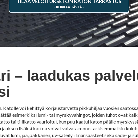
TILAA VELOITUKSETON KATON TARKASTUS
i – laadukas palvel
si
Katolle voi kehittyä korjaustarvetta pikkuhiljaa vuosien saatossa,
lättää esimerkiksi lumi- tai myrskyvahingot, joiden tuhot ovat kaikk
tto tai tiilikatto vaurioitui, kun puu kaatui katon päälle myrskyssä,
korjauksen lisäksi kattoa voivat vaivata monet arkisemmatkin kulu
uluvat lumi, jää, pakkanen, uv-säteily, ilmansaasteet sekä sade- ja 