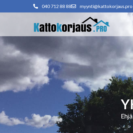
040 712 88 88
myynti@kattokorjaus.pro
Y
Ehjä