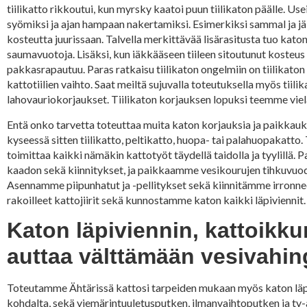
tiilikatto rikkoutui, kun myrsky kaatoi puun tiilikaton päälle. Us
syömiksi ja ajan hampaan nakertamiksi. Esimerkiksi sammal ja jäk
kosteutta juurissaan. Talvella merkittävää lisärasitusta tuo kato
saumavuotoja. Lisäksi, kun iäkkääseen tiileen sitoutunut kosteus su
pakkasrapautuu. Paras ratkaisu tiilikaton ongelmiin on tiilikaton 
kattotiilien vaihto. Saat meiltä sujuvalla toteutuksella myös tii
lahovauriokorjaukset. Tiilikaton korjauksen lopuksi teemme vielä 
Entä onko tarvetta toteuttaa muita katon korjauksia ja paikkauksi
kyseessä sitten tiilikatto, peltikatto, huopa- tai palahuopakatt
toimittaa kaikki nämäkin kattotyöt täydellä taidolla ja tyylill
kaadon sekä kiinnitykset, ja paikkaamme vesikourujen tihkuvuod
Asennamme piipunhatut ja -pellitykset sekä kiinnitämme irronneet
rakoilleet kattojiirit sekä kunnostamme katon kaikki läpiviennit.
Katon läpiviennin, kattoikk
auttaa välttämään vesivahin
Toteutamme Ähtärissä kattosi tarpeiden mukaan myös katon läpi
kohdalta, sekä viemärintuuletusputken, ilmanvaihtoputken ja tv-a