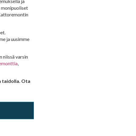
emuksella ja
a monipuoliset
 Kattoremontin
et.
me ja uusimme
 niissä varsin
emonttia
,
 taidolla. Ota