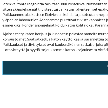
joten välitöntä reagointia tarvitaan, kun kosteusvauriot halutaan
sitten säänpieksemät tiivisteet tai välikaton rakenteelliset epä
Paikkaamme aluskatteen läpiviennin kohdalta ja toteutamme pur
yläpohjan lahovauriot. Asennamme puuttuvat tiivistekappaleet ja
esimerkiksi kondenssiongelmat koidu katon kohtaloksi. Parannam
Ajoissa tehty katon korjaus ja kunnostus pelastaa monelta murheelt
korjaustoimet. Saat jatkettua katon käyttöikää ja parannettua to
Paikkaukset ja tiivistykset ovat kaukonäköinen ratkaisu, joka pi
– ota yhteyttä ja pyydä tarjouksemme katon korjauksesta Ähtäri