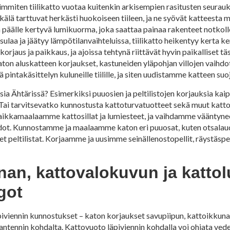
eimmiten tiilikatto vuotaa kuitenkin arkisempien rasitusten seurauk
älä tarttuvat herkästi huokoiseen tiileen, ja ne syövät katteesta m
n päälle kertyvä lumikuorma, joka saattaa painaa rakenteet notkolle 
laa ja jäätyy lämpötilanvaihteluissa, tiilikatto heikentyy kerta kerr
korjaus ja paikkaus, ja ajoissa tehtynä riittävät hyvin paikalliset 
likaton aluskatteen korjaukset, kastuneiden yläpohjan villojen vaihd
pintakäsittelyn kuluneille tiilille, ja siten uudistamme katteen su
a Ähtärissä? Esimerkiksi puuosien ja peltilistojen korjauksia kaipa
o. Tai tarvitsevatko kunnostusta kattoturvatuotteet sekä muut kat
ä. Paikkamaalaamme kattosillat ja lumiesteet, ja vaihdamme vääntyn
ot. Kunnostamme ja maalaamme katon eri puuosat, kuten otsalaudat
 peltilistat. Korjaamme ja uusimme seinällenostopellit, räystäspell
unan, kattovalokuvun ja katto
got
viennin kunnostukset – katon korjaukset savupiipun, kattoikkuna
ntennin kohdalta. Kattovuoto läpiviennin kohdalla voi ohjata vedet