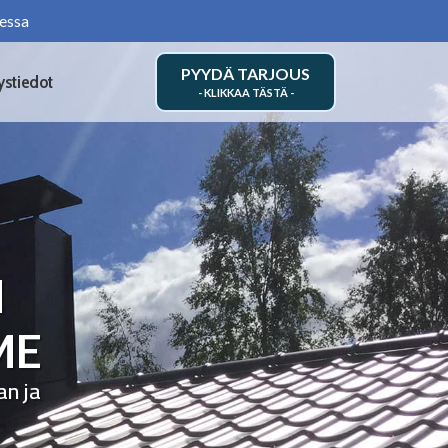
essa
PYYDÄ TARJOUS
ystiedot
N
ME
an ja