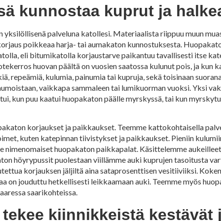
sä kunnostaa kuprut ja halk
ksilöllisenä palveluna katollesi. Materiaalista riippuu muun muass
korjaus poikkeaa harja- tai aumakaton kunnostuksesta. Huopakato
a, eli bitumikatolla korjaustarve paikantuu tavallisesti itse kate
tekerros huovan päältä on vuosien saatossa kulunut pois, ja kun ka
ä, repeämiä, kulumia, painumia tai kupruja, sekä toisinaan suoranais
umoistaan, vaikkapa sammaleen tai lumikuorman vuoksi. Yksi va
i, kun puu kaatui huopakaton päälle myrskyssä, tai kun myrskytuuli 
akaton korjaukset ja paikkaukset. Teemme kattokohtaisella palv
, kuten katepinnan tiivistykset ja paikkaukset. Pieniin kulumiin
e nimenomaiset huopakaton paikkapalat. Käsittelemme aukeilleet t
on höyrypussit puolestaan viillämme auki kuprujen tasoitusta va
utettua korjauksen jäljiltä aina sataprosenttisen vesitiiviiksi. Ko
aa on jouduttu hetkellisesti leikkaamaan auki. Teemme myös huopa
aaressa saarikohteissa.
tekee kiinnikkeistä kestävät j