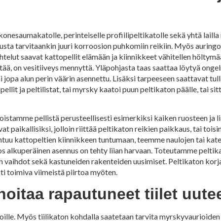
nesaumakatolle, perinteiselle profiilipeltikatolle sekä yhtä lailla 
jausta tarvitaankin juuri korroosion puhkomiin reikiin. Myös auringon
ihtelut saavat kattopellit elämään ja kiinnikkeet vähitellen höltym
stää, on vesitiiveys mennyttä. Yläpohjasta taas saattaa löytyä ongel
i jopa alun perin väärin asennettu. Lisäksi tarpeeseen saattavat tull
lit ja peltilistat, tai myrsky kaatoi puun peltikaton päälle, tai sitt
 Poistamme pellistä perusteellisesti esimerkiksi kaiken ruosteen ja 
t paikallisiksi, jolloin riittää peltikaton reikien paikkaus, tai tois
ntuu kattopeltien kiinnikkeen tuntumaan, teemme naulojen tai kate
jos alkuperäinen asennus on tehty liian harvaan. Toteutamme peltik
n vaihdot sekä kastuneiden rakenteiden uusimiset. Peltikaton korja
i toimiva viimeistä piirtoa myöten.
hoitaa rapautuneet tiilet uute
atoille. Myös tiilikaton kohdalla saatetaan tarvita myrskyvaurioiden