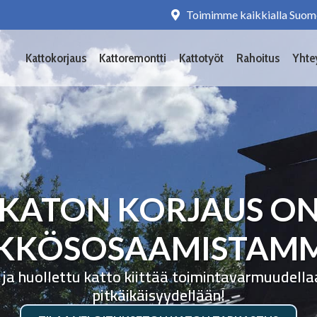
Toimimme kaikkialla Suom
Kattokorjaus
Kattoremontti
Kattotyöt
Rahoitus
Yhte
KATON KORJAUS O
KKÖSOSAAMISTAM
 ja huollettu katto kiittää toimintavarmuudella
pitkäikäisyydellään!