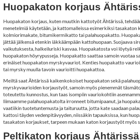
Huopakaton korjaus Ähtäris
Huopakaton korjaus, kuten muutkin kattotyöt Ähtärissä, tehdään y
menetelmiä käytetään, ja kattomalleissa esimerkiksi tasakaton 
kolmiorimakate, bitumikermikatto tai palahuopakatto. Huopakatoll
jättää jälkensä etenkin iäkkäämpään kattohuopaan. Suojaava siro
vaikutuksesta, halkeiluriski kasvaa. Huopakatosta voi löytyä reiki
huopakaton höyrypusseja. Huopakatto saattaa samoin vuotaa sa
erinäiset huopakaton myrskyvauriot. Kenties huopakatto vaurioitu
tai myrsky muulla tavoin vaurioitti huopakattoa.
Meiltä saat Ähtärissä kaikenkokoiset huopakaton sekä palahuop
myrskyvaurioiden korjaustyöt, samoin myös pienemmät täsmätoimet
toteutettu kunnostus, kun taas isompiin vauriokohtiin asennamm
liimaamme palahuopakatolta irronneet bitumipaanut, ja huopakat
vaatiikin tuotetuntemusta ja taituruutta, jotta kate saadaan pala
kattosi täyden vedenpitävyyden, niissäkin tapauksissa, kun huop
tasakaton korjaukset, tarpeen mukaan katon korjaustyöt myös s
Peltikaton korjaus Ähtärissä 