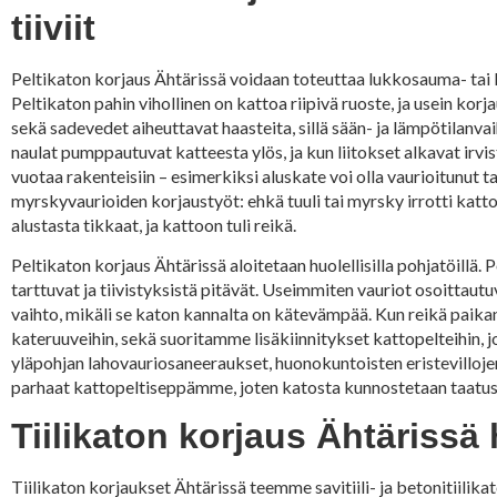
tiiviit
Peltikaton korjaus Ähtärissä voidaan toteuttaa lukkosauma- tai ko
Peltikaton pahin vihollinen on kattoa riipivä ruoste, ja usein kor
sekä sadevedet aiheuttavat haasteita, sillä sään- ja lämpötilanva
naulat pumppautuvat katteesta ylös, ja kun liitokset alkavat irvi
vuotaa rakenteisiin – esimerkiksi aluskate voi olla vaurioitunut ta
myrskyvaurioiden korjaustyöt: ehkä tuuli tai myrsky irrotti kattopel
alustasta tikkaat, ja kattoon tuli reikä.
Peltikaton korjaus Ähtärissä aloitetaan huolellisilla pohjatöillä.
tarttuvat ja tiivistyksistä pitävät. Useimmiten vauriot osoittautuva
vaihto, mikäli se katon kannalta on kätevämpää. Kun reikä paika
kateruuveihin, sekä suoritamme lisäkiinnitykset kattopelteihin, 
yläpohjan lahovauriosaneeraukset, huonokuntoisten eristevilloje
parhaat kattopeltiseppämme, joten katosta kunnostetaan taatust
Tiilikaton korjaus Ähtärissä 
Tiilikaton korjaukset Ähtärissä teemme savitiili- ja betonitiilik