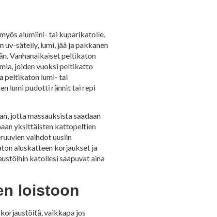
myös alumiini- tai kuparikatolle.
 uv-säteily, lumi, jää ja pakkanen
ään. Vanhanaikaiset peltikaton
mia, joiden vuoksi peltikatto
a peltikaton lumi- tai
en lumi pudotti rännit tai repi
lian, jotta massauksista saadaan
inaan yksittäisten kattopeltien
ruuvien vaihdot uusiin
aton aluskatteen korjaukset ja
ustöihin katollesi saapuvat aina
en loistoon
 korjaustöitä, vaikkapa jos