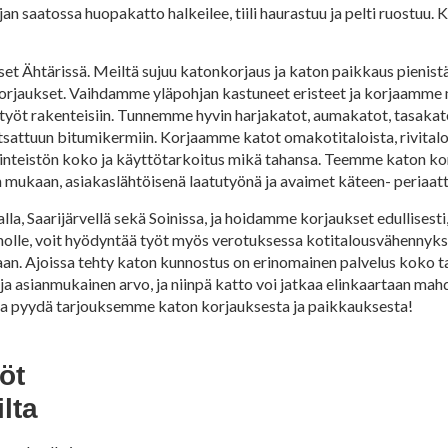
Ajan saatossa huopakatto halkeilee, tiili haurastuu ja pelti ruostuu.
 Ähtärissä. Meiltä sujuu katonkorjaus ja katon paikkaus pienistä 
 korjaukset. Vaihdamme yläpohjan kastuneet eristeet ja korjaamm
työt rakenteisiin. Tunnemme hyvin harjakatot, aumakatot, tasakato
hitsattuun bitumikermiin. Korjaamme katot omakotitaloista, rivitalo
pa kiinteistön koko ja käyttötarkoitus mikä tahansa. Teemme katon 
mukaan, asiakaslähtöisenä laatutyönä ja avaimet käteen- periaatt
la, Saarijärvellä sekä Soinissa, ja hoidamme korjaukset edullisesti
unnolle, voit hyödyntää työt myös verotuksessa kotitalousvähennykse
. Ajoissa tehty katon kunnostus on erinomainen palvelus koko talo
 ja asianmukainen arvo, ja niinpä katto voi jatkaa elinkaartaan mah
ttä ja pyydä tarjouksemme katon korjauksesta ja paikkauksesta!
öt
lta