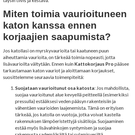
täysin tiivis ja kestävä.
Miten toimia vaurioituneen
katon kanssa ennen
korjaajien saapumista?
Jos katollasi on myrskyvaurioita tai kaatuneen puun
aiheuttamia vaurioita, on tärkeää toimia nopeasti, jotta
lisävaurioilta vältytään. Ennen kuin
Kattokorjaus Pro
pääsee
tarkastamaan katon vauriot ja aloittamaan korjaukset,
suosittelemme seuraavia toimenpiteitä:
Suojataan vaurioitunut osa katosta
: Jos mahdollista,
suojaa vaurioitunut alue kevyellä peitteellä (esimerkiksi
pressulla) estääksesi veden pääsyn rakenteisiin ja
vähentäen vaurioiden laajenemista. Tämä on erityisen
tärkeää, jos katolla on vuotoja, jotka voivat kastella
rakennuksen lämpöeristettyjä sisätiloja. Suojaaminen
estää myös lisävahinkojen syntymisen ja suojaa
rakennusta sademäärältä tai sulamisvesiltä.