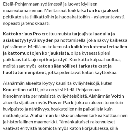
Etelä-Pohjanmaan sydämessä ja luovat idyllisen
maaseutumaiseman. Meiltä saat kaikki
katon korjaukset
peltikatoista tiilikattoihin ja huopakattoihin – asiantuntevasti,
nopeasti ja tehokkaasti.
Kattokorjaus Pro
erottuu muista tarjoajista
laadulla ja
asiakastyytyväisyyden
painottamisella, joka näkyy kaikessa
työssämme. Meillä on kokemusta
kaikkien katemateriaalien
ja kattomuotojen korjauksista
, olipa kyseessä pieni
paikkaus tai laajempi korjaustyö. Kun katto kaipaa huoltoa,
meiltä saat myös
katon säännölliset tarkastukset ja
huoltotoimenpiteet
, jotka pidentävät katon käyttöikää.
Alahärmän alueelta löytyy kauniita kyläyhteisöjä, kuten
Knuuttilan raitti
, joka on yksi Etelä-Pohjanmaan
hienoimmista perinteisistä kyläyhteisöistä. Alahärmän
Voltin
alueella sijaitsee myös
Power Park
, joka on alueen tunnetuin
huvipuisto ja nähtävyys, houkutellen niin paikallisia kuin
matkailijoita.
Alahärmän kirkko
on alueen tärkeä kulttuurinen
ja historiallinen maamerkki. Tämänkaltaiset rakennukset
vaativat erityistä huomiota myös katon korjauksessa, sillä