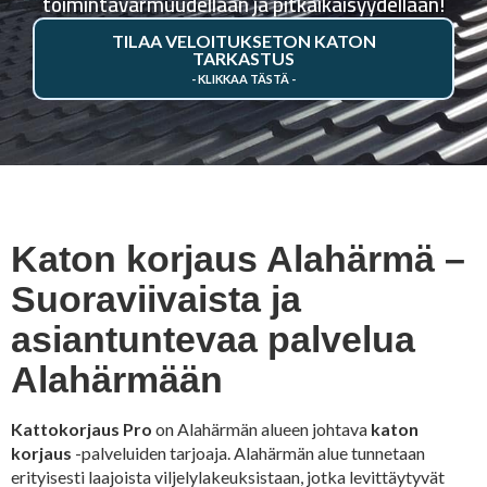
toimintavarmuudellaan ja pitkäikäisyydellään!
TILAA VELOITUKSETON KATON
TARKASTUS
Katon korjaus Alahärmä –
Suoraviivaista ja
asiantuntevaa palvelua
Alahärmään
Kattokorjaus Pro
on Alahärmän alueen johtava
katon
korjaus
-palveluiden tarjoaja. Alahärmän alue tunnetaan
erityisesti laajoista viljelylakeuksistaan, jotka levittäytyvät