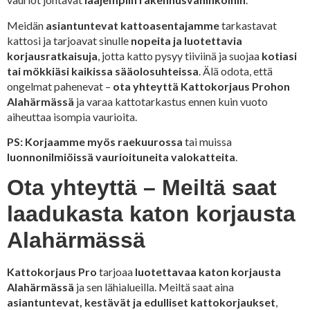
Meidän
asiantuntevat kattoasentajamme
tarkastavat
kattosi ja tarjoavat sinulle
nopeita ja luotettavia
korjausratkaisuja
, jotta katto pysyy tiiviinä ja suojaa
kotiasi
tai mökkiäsi kaikissa sääolosuhteissa
. Älä odota, että
ongelmat pahenevat –
ota yhteyttä Kattokorjaus Prohon
Alahärmässä
ja varaa kattotarkastus ennen kuin vuoto
aiheuttaa isompia vaurioita.
PS:
Korjaamme myös raekuurossa
tai muissa
luonnonilmiöissä vaurioituneita valokatteita
.
Ota yhteyttä – Meiltä saat
laadukasta katon korjausta
Alahärmässä
Kattokorjaus Pro
tarjoaa
luotettavaa katon korjausta
Alahärmässä
ja sen lähialueilla. Meiltä saat aina
asiantuntevat, kestävät ja edulliset kattokorjaukset
,