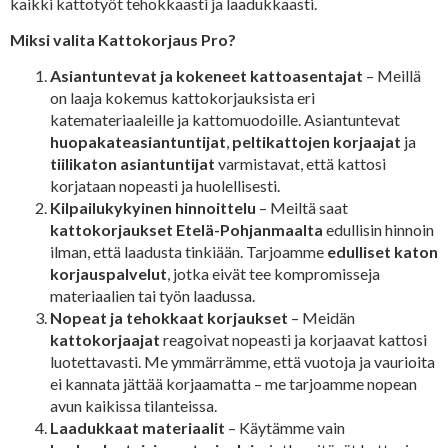
kaikki kattotyöt tehokkaasti ja laadukkaasti.
Miksi valita Kattokorjaus Pro?
Asiantuntevat ja kokeneet kattoasentajat
– Meillä
on laaja kokemus kattokorjauksista eri
katemateriaaleille ja kattomuodoille. Asiantuntevat
huopakateasiantuntijat
,
peltikattojen korjaajat
ja
tiilikaton asiantuntijat
varmistavat, että kattosi
korjataan nopeasti ja huolellisesti.
Kilpailukykyinen hinnoittelu
– Meiltä saat
kattokorjaukset Etelä-Pohjanmaalta
edullisin hinnoin
ilman, että laadusta tinkiään. Tarjoamme
edulliset katon
korjauspalvelut
, jotka eivät tee kompromisseja
materiaalien tai työn laadussa.
Nopeat ja tehokkaat korjaukset
– Meidän
kattokorjaajat
reagoivat nopeasti ja korjaavat kattosi
luotettavasti. Me ymmärrämme, että vuotoja ja vaurioita
ei kannata jättää korjaamatta – me tarjoamme nopean
avun kaikissa tilanteissa.
Laadukkaat materiaalit
– Käytämme vain