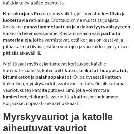
kaikkia tulevia sääolosuhteita.
Kattokorjaus Pro
on paras valinta, jos arvostat
kestäviä ja
luotettavia
ratkaisuja. Erottaudumme muista tarjoajista,
koska me
panostamme laatuun ja asiakastyytyväisyyteen
kaikessa tekemisessämme. Käytämme aina vain
parhaita
materiaaleja
, jotka varmistavat, että korjaus on kestävä ja
pitää kattosi tiiviinä, estäen vuotojen ja vaurioiden syntymisen
pitkällä aikavälillä.
Meiltä saat myös asiantuntevat korjaukset kaikille
katemateriaaleille, kuten
peltikatot
,
tiilikatot
,
huopakatot
,
bitumikatot
ja
palahuopakatot
. Olipa kyseessä katteen
kuluminen, myrskyvauriot, vuotovauriot tai sään aiheuttamat
vauriot, kuten katolta putoava lumi, joka voi irrottaa
lumiesteet, tikkaat
ja vaurioittaa kattoa, me hoidamme
korjaukset nopeasti sekä tehokkaasti.
Myrskyvauriot ja katolle
aiheutuvat vauriot