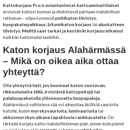
Kattokorjaus Pro:n asiantuntevat kattoammattilaiset
arvioivat kattosi kunnon ja ehdottavat parhaan mahdollisen
ratkaisun – olipa kyseessä
peltikaton tiivistys
,
huopakatepaikkaus
,
bitumikaton korjaus
tai
aluskatteen
tiivistys
.
Meiltä saat tarkat ja kestävät korjausratkaisut
kaikkiin kattomateriaaleihin.
Katon korjaus Alahärmässä
– Mikä on oikea aika ottaa
yhteyttä?
Ota yhteyttä heti, jos huomaat katon vuotavan,
rikkoutuneita tiiliä, irvistäviä kattopeltejä tai
palahuopakatolla ylösnousseita huopapaloja.
Alahärmässä vaihteleva sää voi aiheuttaa äkillisiä vaurioita
katolle, kuten
myrskyvaurioita
,
lumivaurioita
tai
ukkosmyrskyn aikana tapahtuvia rankkasateita
. On
tärkeää korjata katto mahdollisimman pian, ennen kuin pienet
vauriot johtavat
laajempiin rakennusvahinkoihin
.