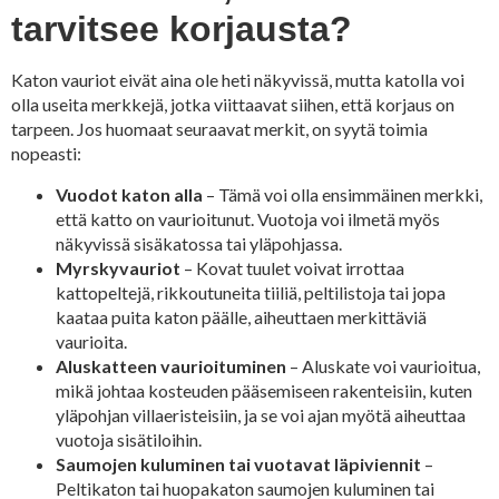
tarvitsee korjausta?
Katon vauriot eivät aina ole heti näkyvissä, mutta katolla voi
olla useita merkkejä, jotka viittaavat siihen, että korjaus on
tarpeen. Jos huomaat seuraavat merkit, on syytä toimia
nopeasti:
Vuodot katon alla
– Tämä voi olla ensimmäinen merkki,
että katto on vaurioitunut. Vuotoja voi ilmetä myös
näkyvissä sisäkatossa tai yläpohjassa.
Myrskyvauriot
– Kovat tuulet voivat irrottaa
kattopeltejä, rikkoutuneita tiiliä, peltilistoja tai jopa
kaataa puita katon päälle, aiheuttaen merkittäviä
vaurioita.
Aluskatteen vaurioituminen
– Aluskate voi vaurioitua,
mikä johtaa kosteuden pääsemiseen rakenteisiin, kuten
yläpohjan villaeristeisiin, ja se voi ajan myötä aiheuttaa
vuotoja sisätiloihin.
Saumojen kuluminen tai vuotavat läpiviennit
–
Peltikaton tai huopakaton saumojen kuluminen tai