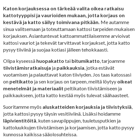
Katon korjauksessa on tärkeää valita oikea ratkaisu
kattotyyppisi ja vaurioiden mukaan, jotta korjaus on
kestävä ja katto säilyy toimivana pitkään.
Me autamme
sinua valitsemaan ja toteuttamaan kattosi tarpeiden mukaisen
korjauksen. Asiantuntevat kattoammattilaisemme arvioivat
kattosi vauriot ja tekevät tarvittavat korjaukset, jotta katto
pysyy tiiviinä ja suojaa kotiasi jälleen tehokkaasti.
Olipa kyseessä
huopakatto
tai
bitumikatto
, tarjoamme
tiivistämisratkaisuja
ja
paikkauksia
, jotka estävät
vuotamisen ja palauttavat katon tiiviyden. Jos taas katossasi
on
peltikatto
ja sen korjaus on tarpeen, meiltä löytyy
oikeat
menetelmät ja materiaalit
peltikaton tiivistämiseen ja
paikkaukseen, jotta katto kestää myös tulevat säähaasteet.
Suoritamme myös
aluskatteiden korjauksia ja tiivistyksiä
,
jotta kattosi pysyy täysin vesitiiviinä. Lisäksi hoidamme
läpivientitöitä
, kuten savupiippujen, tuuletusputkien ja
kattoluukkujen tiivistämisen ja korjaamisen, jotta katto pysyy
kunnossa kaikissa sääolosuhteissa.