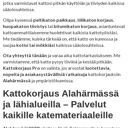
jotka varmistavat kattosi pitkän käyttöiän ja tiiviyden kaikissa
sääolosuhteissa.
Olipa kyseessä
peltikaton paikkaus
,
tiilikaton korjaus
,
huopakaton tiivistys
tai
bitumikaton korjaus
, asiantuntevat
kattoammattilaisemme huolehtivat kaikista kattotyöistäsi.
Me tiedämme, kuinka tärkeää on, että katto on kunnossa ja
suojaa
kotisi tai mökkiäsi
kaikissa sääolosuhteissa.
Ota yhteyttä tänään
ja varaa aika kattotarkastukseen. Me
varmistamme, että katto pysyy tiiviinä ja kestää pitkään.
Kattokorjaus Pro
on valinta, jos arvostat
luotettavia,
nopeita ja asiakasystävällisiä ratkaisuja
kattokorjauksiin
Alahärmässä
ja ympäristökunnissa.
Kattokorjaus Alahärmässä
ja lähialueilla – Palvelut
kaikille katemateriaaleille