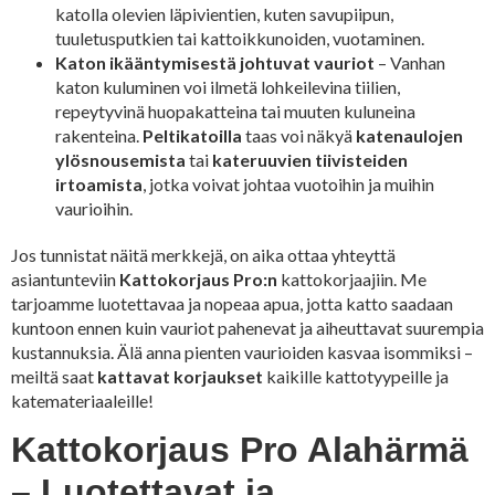
katolla olevien läpivientien, kuten savupiipun,
tuuletusputkien tai kattoikkunoiden, vuotaminen.
Katon ikääntymisestä johtuvat vauriot
– Vanhan
katon kuluminen voi ilmetä lohkeilevina tiilien,
repeytyvinä huopakatteina tai muuten kuluneina
rakenteina.
Peltikatoilla
taas voi näkyä
katenaulojen
ylösnousemista
tai
kateruuvien tiivisteiden
irtoamista
, jotka voivat johtaa vuotoihin ja muihin
vaurioihin.
Jos tunnistat näitä merkkejä, on aika ottaa yhteyttä
asiantunteviin
Kattokorjaus Pro:n
kattokorjaajiin. Me
tarjoamme luotettavaa ja nopeaa apua, jotta katto saadaan
kuntoon ennen kuin vauriot pahenevat ja aiheuttavat suurempia
kustannuksia. Älä anna pienten vaurioiden kasvaa isommiksi –
meiltä saat
kattavat korjaukset
kaikille kattotyypeille ja
katemateriaaleille!
Kattokorjaus Pro Alahärmä
– Luotettavat ja