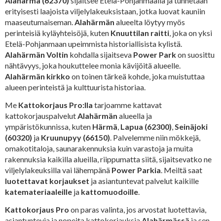
Alahärmä (62370)
sijaitsee Etelä-Pohjanmaalla ja tunnetaan
erityisesti laajoista viljelylakeuksistaan, jotka luovat kauniin
maaseutumaiseman.
Alahärmän
alueelta löytyy myös
perinteisiä kyläyhteisöjä, kuten
Knuuttilan raitti
, joka on yksi
Etelä-Pohjanmaan upeimmista historiallisista kylistä.
Alahärmän Voltin
kohdalla sijaitseva
Power Park
on suosittu
nähtävyys, joka houkuttelee monia kävijöitä alueelle.
Alahärmän kirkko
on toinen tärkeä kohde, joka muistuttaa
alueen perinteistä ja kulttuurista historiaa.
Me
Kattokorjaus Pro:lla
tarjoamme kattavat
kattokorjauspalvelut
Alahärmän
alueella ja
ympäristökunnissa, kuten
Härmä
,
Lapua (62300)
,
Seinäjoki
(60320)
ja
Kruunupyy (66150)
. Palvelemme niin mökkejä,
omakotitaloja, saunarakennuksia kuin varastoja ja muita
rakennuksia kaikilla alueilla, riippumatta siitä, sijaitsevatko ne
viljelylakeuksilla vai lähempänä
Power Parkia
. Meiltä saat
luotettavat korjaukset
ja asiantuntevat palvelut kaikille
katemateriaaleille
ja
kattomuodoille
.
Kattokorjaus Pro
on paras valinta, jos arvostat luotettavia,
asiantuntevia ja nopeita kattokorjauksia
Alahärmässä
ja sen