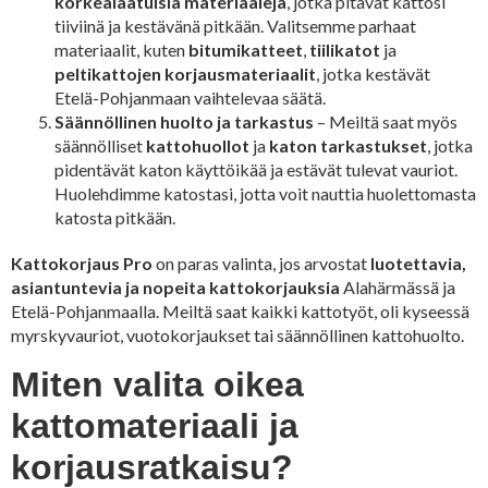
korkealaatuisia materiaaleja
, jotka pitävät kattosi
tiiviinä ja kestävänä pitkään. Valitsemme parhaat
materiaalit, kuten
bitumikatteet
,
tiilikatot
ja
peltikattojen korjausmateriaalit
, jotka kestävät
Etelä-Pohjanmaan vaihtelevaa säätä.
Säännöllinen huolto ja tarkastus
– Meiltä saat myös
säännölliset
kattohuollot
ja
katon tarkastukset
, jotka
pidentävät katon käyttöikää ja estävät tulevat vauriot.
Huolehdimme katostasi, jotta voit nauttia huolettomasta
katosta pitkään.
Kattokorjaus Pro
on paras valinta, jos arvostat
luotettavia,
asiantuntevia ja nopeita kattokorjauksia
Alahärmässä ja
Etelä-Pohjanmaalla. Meiltä saat kaikki kattotyöt, oli kyseessä
myrskyvauriot, vuotokorjaukset tai säännöllinen kattohuolto.
Miten valita oikea
kattomateriaali ja
korjausratkaisu?