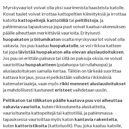
Myrskyvauriot voivat olla yksi suurimmista haasteista katolle.
Kovat tuulet voivat irrottaa kattopeltien kiinnityksiä ja irrottaa
katolta
kattopeltejä
,
kattotiiliä
tai
peltilistoja
, ja
pahimmassa tapauksessa jopa puut voivat kaatua rakennuksen
päälle aiheuttaen merkittäviä vaurioita. Erityisesti
huopakaton
ja
bitumikaton
osalta myrskyvauriot voivat olla
vakavia. Jos puu kaatuu
huopakatolle
, se voi rikkoa katteen
tai jopa
lävistää huopakaton alla olevan aluslaudoituksen
.
Jos puu on erittäin painava tai sillä on paksuja oksia, ne voivat
vaurioittaa
huopakatteen
(palahuopa tai rullahuopa) ja
aluslaudoituksen samalla kertaa. Tällöin on tärkeää suorittaa
kattava korjaus, jossa ei pelkästään vaihdeta rikkinäisiä
katemateriaaleja, vaan myös
rikki menneet aluslaudoitukset
ja mahdollisesti kastuneet
eristeet
vaihdetaan uusiin.
Peltikaton tai tiilikaton päälle kaatuva puu voi aiheuttaa
vakavia vaurioita
, kuten rikkoutuneita aluskatteita,
vaurioituneita kattopeltejä tai kattotiiliä, ja pahimmassa
tapauksessa vaurioittaa myös katon
kantavia rakenteita
,
kuten
kattoristikoita
(kattotuolit). Puu, joka kaatuu katolle,