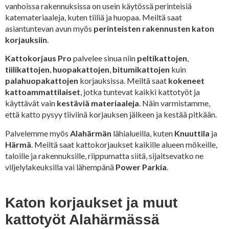
vanhoissa rakennuksissa on usein käytössä perinteisiä
katemateriaaleja, kuten tiiliä ja huopaa. Meiltä saat
asiantuntevan avun myös
perinteisten rakennusten katon
korjauksiin
.
Kattokorjaus Pro
palvelee sinua niin
peltikattojen
,
tiilikattojen
,
huopakattojen
,
bitumikattojen
kuin
palahuopakattojen
korjauksissa. Meiltä saat
kokeneet
kattoammattilaiset
, jotka tuntevat kaikki kattotyöt ja
käyttävät vain
kestäviä materiaaleja
. Näin varmistamme,
että katto pysyy tiiviinä korjauksen jälkeen ja kestää pitkään.
Palvelemme myös
Alahärmän
lähialueilla, kuten
Knuuttila
ja
Härmä
. Meiltä saat kattokorjaukset kaikille alueen mökeille,
taloille ja rakennuksille, riippumatta siitä, sijaitsevatko ne
viljelylakeuksilla vai lähempänä
Power Parkia
.
Katon korjaukset ja muut
kattotyöt Alahärmässä