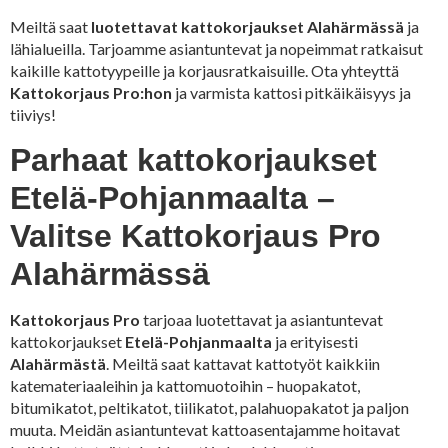
Meiltä saat
luotettavat kattokorjaukset
Alahärmässä
ja
lähialueilla. Tarjoamme asiantuntevat ja nopeimmat ratkaisut
kaikille kattotyypeille ja korjausratkaisuille. Ota yhteyttä
Kattokorjaus Pro:hon
ja varmista kattosi pitkäikäisyys ja
tiiviys!
Parhaat kattokorjaukset
Etelä-Pohjanmaalta –
Valitse Kattokorjaus Pro
Alahärmässä
Kattokorjaus Pro
tarjoaa luotettavat ja asiantuntevat
kattokorjaukset
Etelä-Pohjanmaalta
ja erityisesti
Alahärmästä
. Meiltä saat kattavat kattotyöt kaikkiin
katemateriaaleihin ja kattomuotoihin – huopakatot,
bitumikatot, peltikatot, tiilikatot, palahuopakatot ja paljon
muuta. Meidän asiantuntevat kattoasentajamme hoitavat