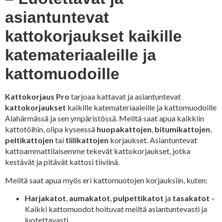
asiantuntevat
kattokorjaukset kaikille
katemateriaaleille ja
kattomuodoille
Kattokorjaus Pro
tarjoaa kattavat ja asiantuntevat
kattokorjaukset
kaikille katemateriaaleille ja kattomuodoille
Alahärmässä ja sen ympäristössä. Meiltä saat apua kaikkiin
kattotöihin, olipa kyseessä
huopakattojen
,
bitumikattojen
,
peltikattojen
tai
tiilikattojen
korjaukset. Asiantuntevat
kattoammattilaisemme tekevät kattokorjaukset, jotka
kestävät ja pitävät kattosi tiiviinä.
Meiltä saat apua myös eri kattomuotojen korjauksiin, kuten:
Harjakatot
,
aumakatot
,
pulpettikatot
ja
tasakatot
–
Kaikki kattomuodot hoituvat meiltä asiantuntevasti ja
luotettavasti.