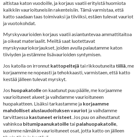
altistaa katon vuodoille, ja korjaus vaatii erityistä huomiota
kaikkiin vaurioituneisiin rakenteisiin. Tämä varmistaa, että
katto saadaan taas toimivaksi ja tiiviiksi, estäen tulevat vauriot
ja vuotokohdat.
Myrskyvaurioiden korjaus vaatii asiantuntevaa ammattitaitoa
ja oikeat materiaalit. Meiltä saat luotettavat
myrskyvauriokorjaukset, joiden avulla palautamme katon
tiiviyden ja estämme lisävaurioiden syntymisen.
Jos katolla on irronnut
kattopeltejä
tai rikkoutuneita
tiiliä
, me
korjaamme ne nopeasti ja tehokkaasti, varmistaen, että katto
kestää jälleen tulevat myrskyt.
Jos
huopakatolle
on kaatunut puu päälle, me korjaamme
vaurioituneet alueet ja vaihdamme vaurioituneen
huopakatteen. Lisäksi tarkastamme ja
korjaamme
mahdolliset aluslaudoituksen vauriot
ja vaihdamme
tarvittaessa
kastuneet eristeet
. Jos puu on aiheuttanut
vahinkoa
bitumipaanukatoille
tai
palahuopakatolle
,
uusimme nämäkin vaurioituneet osat, jotta katto on jälleen