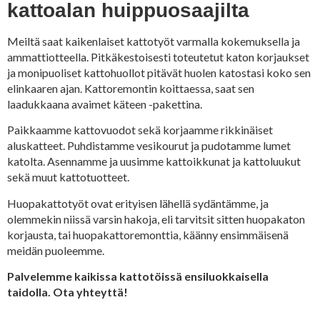
kattoalan huippuosaajilta
Meiltä saat kaikenlaiset kattotyöt varmalla kokemuksella ja
ammattiotteella. Pitkäkestoisesti toteutetut katon korjaukset
ja monipuoliset kattohuollot pitävät huolen katostasi koko sen
elinkaaren ajan. Kattoremontin koittaessa, saat sen
laadukkaana avaimet käteen -pakettina.
Paikkaamme kattovuodot sekä korjaamme rikkinäiset
aluskatteet. Puhdistamme vesikourut ja pudotamme lumet
katolta. Asennamme ja uusimme kattoikkunat ja kattoluukut
sekä muut kattotuotteet.
Huopakattotyöt ovat erityisen lähellä sydäntämme, ja
olemmekin niissä varsin hakoja, eli tarvitsit sitten huopakaton
korjausta, tai huopakattoremonttia, käänny ensimmäisenä
meidän puoleemme.
Palvelemme kaikissa kattotöissä ensiluokkaisella
taidolla. Ota yhteyttä!