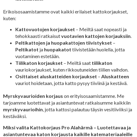
Erikoisosaamistamme ovat kaikki erilaiset kattokorjaukset,
kuten:
Kattovuotojen korjaukset
– Meiltä saat nopeasti ja
tehokkaasti ratkaisut
vuotavien kattojen korjauksiin
.
Peltikattojen ja huopakattojen tiivistykset
–
Peltikatot
ja
huopakatot
tiivistetään huolella, jotta
vuotaminen estetään.
Tiilikaton korjaukset
– Meiltä saat
tiilikaton
vauriokorjaukset, kuten rikkoutuneiden tiilien vaihdon.
Osittaiset aluskatteiden korjaukset
–
Aluskatteen
vauriot hoidetaan, jotta katto pysyy tiiviinä ja kestävä.
Myrskyvaurioiden korjaus
on erityisosaamistamme. Me
tarjoamme luotettavat ja asiantuntevat ratkaisumme kaikkiin
myrskyvaurioihin
, jotta kattosi palautuu täysin vesitiiviiksi ja
kestäväksi.
Miksi valita Kattokorjaus Pro Alahärmä – Luotettavaa ja
asiantuntevaa katon korjausta kaikille katemateriaaleille