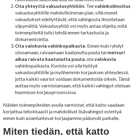
Ota yhteyttä vakuutusyhtiöön
: Tee
vahinkoilmoitus
vakuutusyhtiölle mahdollisimman pian, sillä monet
vakuutukset edellyttävät, että vahingosta ilmoitetaan
viipymättä. Vakuutusyhtiö voi myös antaa ohjeita, mitä
toimenpiteitä tulisi tehdä ennen tarkastusta ja
dokumentointia.
Ota valokuvia vahinkopaikasta
: Ennen kuin ryhdyt
siivoamaan, raivaamaan kaatunutta puuta tai
metsuri
alkaa raivata kaatunutta puuta
, ota
valokuvia
vahinkopaikasta. Kuvista voi olla hyötyä
vakuutusyhtiölle ja myöhemmin korjauksen yhteydessä,
jotta kaikki vauriot voidaan dokumentoida oikein. Tämä
auttaa myös varmistamaan, että kaikki vahingot otetaan
huomioon korjausprosessissa.
Näiden toimenpiteiden avulla varmistat, että katto saadaan
korjattua tehokkaasti ja mahdolliset lisävahingot estettyä
ennen kuin asiantuntevat korjaajamme pääsevät paikalle.
Miten tiedän, että katto