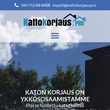
040 712 88 88
myynti@kattokorjaus.pro
KATON KORJAUS ON
YKKÖSOSAAMISTAMME
Ehjä ja huollettu katto kiittää