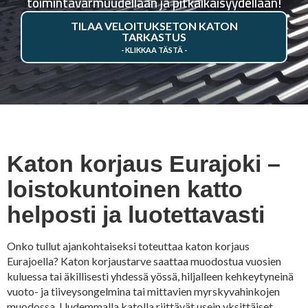
toimintavarmuudellaan ja pitkäikäisyydellään!
TILAA VELOITUKSETON KATON
TARKASTUS
Katon korjaus Eurajoki –
loistokuntoinen katto
helposti ja luotettavasti
Onko tullut ajankohtaiseksi toteuttaa katon korjaus
Eurajoella? Katon korjaustarve saattaa muodostua vuosien
kuluessa tai äkillisesti yhdessä yössä, hiljalleen kehkeytyneinä
vuoto- ja tiiveysongelmina tai mittavien myrskyvahinkojen
muodossa. Uudemmalla katolla riittävät usein yksittäiset