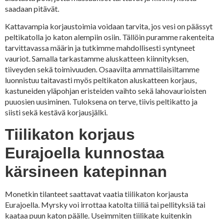
saadaan pitävät.
Kattavampia korjaustoimia voidaan tarvita, jos vesi on päässyt
peltikatolla jo katon alempiin osiin. Tällöin puramme rakenteita
tarvittavassa määrin ja tutkimme mahdollisesti syntyneet
vauriot. Samalla tarkastamme aluskatteen kiinnityksen,
tiiveyden sekä toimivuuden. Osaavilta ammattilaisiltamme
luonnistuu taitavasti myös peltikaton aluskatteen korjaus,
kastuneiden yläpohjan eristeiden vaihto sekä lahovaurioisten
puuosien uusiminen. Tuloksena on terve, tiivis peltikatto ja
siisti sekä kestävä korjausjälki.
Tiilikaton korjaus
Eurajoella kunnostaa
kärsineen katepinnan
Monetkin tilanteet saattavat vaatia tiilikaton korjausta
Eurajoella. Myrsky voi irrottaa katolta tiiliä tai pellityksiä tai
kaataa puun katon päälle. Useimmiten tiilikate kuitenkin