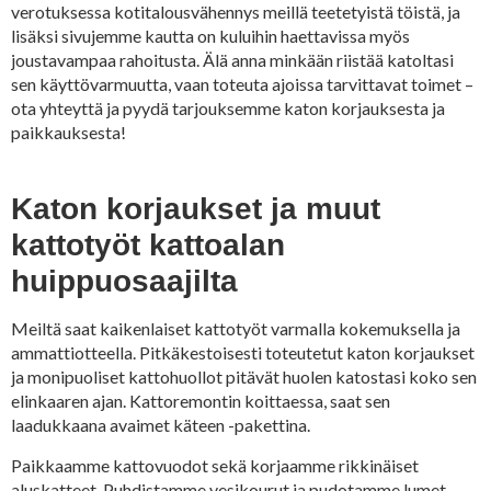
verotuksessa kotitalousvähennys meillä teetetyistä töistä, ja
lisäksi sivujemme kautta on kuluihin haettavissa myös
joustavampaa rahoitusta. Älä anna minkään riistää katoltasi
sen käyttövarmuutta, vaan toteuta ajoissa tarvittavat toimet –
ota yhteyttä ja pyydä tarjouksemme katon korjauksesta ja
paikkauksesta!
Katon korjaukset ja muut
kattotyöt kattoalan
huippuosaajilta
Meiltä saat kaikenlaiset kattotyöt varmalla kokemuksella ja
ammattiotteella. Pitkäkestoisesti toteutetut katon korjaukset
ja monipuoliset kattohuollot pitävät huolen katostasi koko sen
elinkaaren ajan. Kattoremontin koittaessa, saat sen
laadukkaana avaimet käteen -pakettina.
Paikkaamme kattovuodot sekä korjaamme rikkinäiset
aluskatteet. Puhdistamme vesikourut ja pudotamme lumet