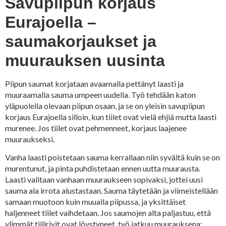
Savupiipun korjaus
Eurajoella –
saumakorjaukset ja
muurauksen uusinta
Piipun saumat korjataan avaamalla pettänyt laasti ja
muuraamalla sauma umpeen uudella. Työ tehdään katon
yläpuolella olevaan piipun osaan, ja se on yleisin savupiipun
korjaus Eurajoella silloin, kun tiilet ovat vielä ehjiä mutta laasti
murenee. Jos tiilet ovat pehmenneet, korjaus laajenee
muuraukseksi.
Vanha laasti poistetaan sauma kerrallaan niin syvältä kuin se on
murentunut, ja pinta puhdistetaan ennen uutta muurausta.
Laasti valitaan vanhaan muuraukseen sopivaksi, jottei uusi
sauma ala irrota alustastaan. Sauma täytetään ja viimeistellään
samaan muotoon kuin muualla piipussa, ja yksittäiset
haljenneet tiilet vaihdetaan. Jos saumojen alta paljastuu, että
ylimmät tiilirivit ovat löystyneet, työ jatkuu muurauksena: