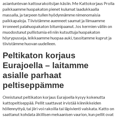
asiantuntevan kattourakoitsijan käsiin. Me Kattokorjaus Prolla
paikkaamme huopakaton pienet kulumat laadukkaalla
massalla, ja tarpeen tullen hyödynnämme nimenomaisia
paikkapaloja. Tiivistämme auenneet saumat ja liimaamme
irronneet palahuopakaton bitumipaanut. Jos kermien väliin on
muodostunut pullistumia eli niin kutsuttuja huopakaton
höyrypusseja, leikkaamme huopaa auki, tasoitamme kuprut ja
tiivistämme huovan uudelleen.
Peltikaton korjaus
Eurajoella – laitamme
asialle parhaat
peltiseppämme
Onnistunut peltikaton korjaus Eurajoella kysyy kokenutta
kattopeltiseppää. Pellit saattavat irvistää kiinnikkeiden
höllennyttyä, tai jiiri voi rakoilla tai läpivienti valskata. Katto on
saattanut kohdata äkillisen mekaanisen vaurion, kun pellit ovat