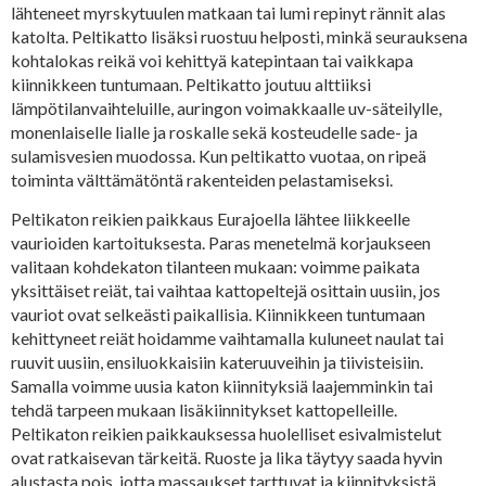
lähteneet myrskytuulen matkaan tai lumi repinyt rännit alas
katolta. Peltikatto lisäksi ruostuu helposti, minkä seurauksena
kohtalokas reikä voi kehittyä katepintaan tai vaikkapa
kiinnikkeen tuntumaan. Peltikatto joutuu alttiiksi
lämpötilanvaihteluille, auringon voimakkaalle uv-säteilylle,
monenlaiselle lialle ja roskalle sekä kosteudelle sade- ja
sulamisvesien muodossa. Kun peltikatto vuotaa, on ripeä
toiminta välttämätöntä rakenteiden pelastamiseksi.
Peltikaton reikien paikkaus Eurajoella lähtee liikkeelle
vaurioiden kartoituksesta. Paras menetelmä korjaukseen
valitaan kohdekaton tilanteen mukaan: voimme paikata
yksittäiset reiät, tai vaihtaa kattopeltejä osittain uusiin, jos
vauriot ovat selkeästi paikallisia. Kiinnikkeen tuntumaan
kehittyneet reiät hoidamme vaihtamalla kuluneet naulat tai
ruuvit uusiin, ensiluokkaisiin kateruuveihin ja tiivisteisiin.
Samalla voimme uusia katon kiinnityksiä laajemminkin tai
tehdä tarpeen mukaan lisäkiinnitykset kattopelleille.
Peltikaton reikien paikkauksessa huolelliset esivalmistelut
ovat ratkaisevan tärkeitä. Ruoste ja lika täytyy saada hyvin
alustasta pois, jotta massaukset tarttuvat ja kiinnityksistä