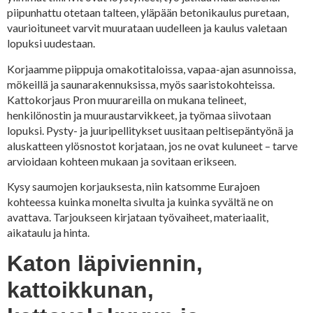
piipunhattu otetaan talteen, yläpään betonikaulus puretaan,
vaurioituneet varvit muurataan uudelleen ja kaulus valetaan
lopuksi uudestaan.
Korjaamme piippuja omakotitaloissa, vapaa-ajan asunnoissa,
mökeillä ja saunarakennuksissa, myös saaristokohteissa.
Kattokorjaus Pron muurareilla on mukana telineet,
henkilönostin ja muuraustarvikkeet, ja työmaa siivotaan
lopuksi. Pysty- ja juuripellitykset uusitaan peltisepäntyönä ja
aluskatteen ylösnostot korjataan, jos ne ovat kuluneet – tarve
arvioidaan kohteen mukaan ja sovitaan erikseen.
Kysy saumojen korjauksesta, niin katsomme Eurajoen
kohteessa kuinka monelta sivulta ja kuinka syvältä ne on
avattava. Tarjoukseen kirjataan työvaiheet, materiaalit,
aikataulu ja hinta.
Katon läpiviennin,
kattoikkunan,