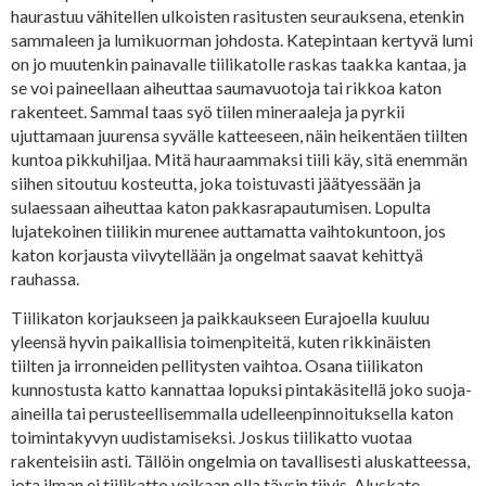
haurastuu vähitellen ulkoisten rasitusten seurauksena, etenkin
sammaleen ja lumikuorman johdosta. Katepintaan kertyvä lumi
on jo muutenkin painavalle tiilikatolle raskas taakka kantaa, ja
se voi paineellaan aiheuttaa saumavuotoja tai rikkoa katon
rakenteet. Sammal taas syö tiilen mineraaleja ja pyrkii
ujuttamaan juurensa syvälle katteeseen, näin heikentäen tiilten
kuntoa pikkuhiljaa. Mitä hauraammaksi tiili käy, sitä enemmän
siihen sitoutuu kosteutta, joka toistuvasti jäätyessään ja
sulaessaan aiheuttaa katon pakkasrapautumisen. Lopulta
lujatekoinen tiilikin murenee auttamatta vaihtokuntoon, jos
katon korjausta viivytellään ja ongelmat saavat kehittyä
rauhassa.
Tiilikaton korjaukseen ja paikkaukseen Eurajoella kuuluu
yleensä hyvin paikallisia toimenpiteitä, kuten rikkinäisten
tiilten ja irronneiden pellitysten vaihtoa. Osana tiilikaton
kunnostusta katto kannattaa lopuksi pintakäsitellä joko suoja-
aineilla tai perusteellisemmalla udelleenpinnoituksella katon
toimintakyvyn uudistamiseksi. Joskus tiilikatto vuotaa
rakenteisiin asti. Tällöin ongelmia on tavallisesti aluskatteessa,
jota ilman ei tiilikatto voikaan olla täysin tiivis. Aluskate