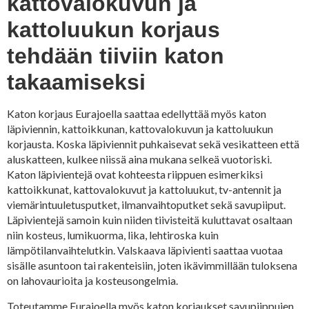
kattovalokuvun ja
kattoluukun korjaus
tehdään tiiviin katon
takaamiseksi
Katon korjaus Eurajoella saattaa edellyttää myös katon
läpiviennin, kattoikkunan, kattovalokuvun ja kattoluukun
korjausta. Koska läpiviennit puhkaisevat sekä vesikatteen että
aluskatteen, kulkee niissä aina mukana selkeä vuotoriski.
Katon läpivientejä ovat kohteesta riippuen esimerkiksi
kattoikkunat, kattovalokuvut ja kattoluukut, tv-antennit ja
viemärintuuletusputket, ilmanvaihtoputket sekä savupiiput.
Läpivientejä samoin kuin niiden tiivisteitä kuluttavat osaltaan
niin kosteus, lumikuorma, lika, lehtiroska kuin
lämpötilanvaihtelutkin. Valskaava läpivienti saattaa vuotaa
sisälle asuntoon tai rakenteisiin, joten ikävimmillään tuloksena
on lahovaurioita ja kosteusongelmia.
Toteutamme Eurajoella myös katon korjaukset savupiippujen,