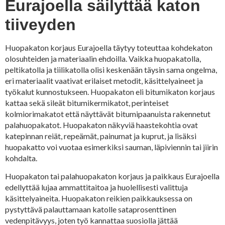
Eurajoella säilyttää katon
tiiveyden
Huopakaton korjaus Eurajoella täytyy toteuttaa kohdekaton
olosuhteiden ja materiaalin ehdoilla. Vaikka huopakatolla,
peltikatolla ja tiilikatolla olisi keskenään täysin sama ongelma,
eri materiaalit vaativat erilaiset metodit, käsittelyaineet ja
työkalut kunnostukseen. Huopakaton eli bitumikaton korjaus
kattaa sekä sileät bitumikermikatot, perinteiset
kolmiorimakatot että näyttävät bitumipaanuista rakennetut
palahuopakatot. Huopakaton näkyviä haastekohtia ovat
katepinnan reiät, repeämät, painumat ja kuprut, ja lisäksi
huopakatto voi vuotaa esimerkiksi sauman, läpiviennin tai jiirin
kohdalta.
Huopakaton tai palahuopakaton korjaus ja paikkaus Eurajoella
edellyttää lujaa ammattitaitoa ja huolellisesti valittuja
käsittelyaineita. Huopakaton reikien paikkauksessa on
pystyttävä palauttamaan katolle sataprosenttinen
vedenpitävyys, joten työ kannattaa suosiolla jättää