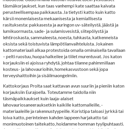
täsmäkorjaukset, kun taas vanhempi kate saattaa kaivata
perusteellisempaa paikkausta. Ja tietysti katto kuin katto
kärsii monenlaisesta mekaanisesta ja kemiallisesta
rasituksesta: pakkasesta ja auringon uv-säteilystä, jäästä ja
lumikuormasta, sade- ja sulamisvesistä, siitepölystä ja
lehtiroskasta, sammaleesta, noesta, tuhkasta, katkenneista
oksista sekä toistuvista lämpötilanvaihteluista. Jokainen
kattomateriaali alkaa protestoida omalla ominaisella tavallaan
– pelti ruostuu, huopa halkeilee ja tiilet murentuvat. Jos katon
korjauksiin ei ajoissa ryhdytä, johtaa tilanne pahimmillaan
kosteus- ja lahovaurioihin, homekasvustoon sekä jopa
terveyshaittoihin ja sisäilmaongelmiin.
Kattokorjaus Prolta saat kattavan avun suuriin ja pieniin katon
korjauksiin Eurajoella. Toteutamme taidolla niin
täsmäpaikkaukset kuin laaja-alaiset
lahovauriosaneerauksetkin kaikille kattomalleille, -
materiaaleille ja rakennustyypeille. Koristipa taloasi jyrkkä tai
loiva katto, perinteinen kahden lappeen harjakatto tai
monimuotoinen taitekatto, hoidamme homman tyylipuhtaasti.