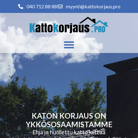
040 712 88 88
myynti@kattokorjaus.pro
KATON KORJAUS ON
YKKÖSOSAAMISTAMME
Ehjä ja huollettu katto kiittää