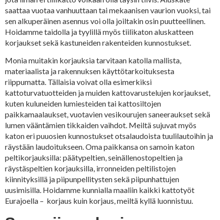
saattaa vuotaa vanhuuttaan tai mekaanisen vaurion vuoksi, tai
sen alkuperäinen asennus voi olla joiltakin osin puutteellinen.
Hoidamme taidolla ja tyylillä myös tiilikaton aluskatteen
korjaukset sekä kastuneiden rakenteiden kunnostukset.
Monia muitakin korjauksia tarvitaan katolla mallista,
materiaalista ja rakennuksen käyttötarkoituksesta
riippumatta. Tällaisia voivat olla esimerkiksi
kattoturvatuotteiden ja muiden kattovarustelujen korjaukset,
kuten kuluneiden lumiesteiden tai kattosiltojen
paikkamaalaukset, vuotavien vesikourujen saneeraukset sekä
lumen vääntämien tikkaiden vaihdot. Meiltä sujuvat myös
katon eri puuosien kunnostukset otsalaudoista tuulilautoihin ja
räystään laudoitukseen. Oma paikkansa on samoin katon
peltikorjauksilla: päätypeltien, seinällenostopeltien ja
räystäspeltien korjauksilla, irronneiden peltilistojen
kiinnityksillä ja piipunpellitysten sekä piipunhattujen
uusimisilla. Hoidamme kunnialla maaliin kaikki kattotyöt
Eurajoella – korjaus kuin korjaus, meiltä kyllä luonnistuu.