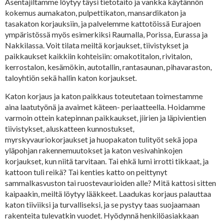
Asentajiltamme löytyy täysi tietotaito ja vankka käytännön
kokemus aumakaton, pulpettikaton, mansardikaton ja
tasakaton korjauksiin, ja palvelemme kattotöissä Eurajoen
ympäristössä myös esimerkiksi Raumalla, Porissa, Eurassa ja
Nakkilassa. Voit tilata meiltä korjaukset, tiivistykset ja
paikkaukset kaikkiin kohteisiin: omakotitalon, rivitalon,
kerrostalon, kesämökin, autotallin, rantasaunan, pihavaraston,
taloyhtiön sekä hallin katon korjaukset.
Katon korjaus ja katon paikkaus toteutetaan toimestamme
aina laatutyönä ja avaimet käteen- periaatteella. Hoidamme
varmoin ottein katepinnan paikkaukset, jiirien ja läpivientien
tiivistykset, aluskatteen kunnostukset,
myrskyvauriokorjaukset ja huopakaton tulityöt sekä jopa
yläpohjan rakennemuutokset ja katon vesivahinkojen
korjaukset, kun niitä tarvitaan. Tai ehkä lumi irrotti tikkaat, ja
kattoon tuli reikä? Tai kenties katto on peittynyt
sammalkasvuston tai ruostevaurioiden alle? Mitä kattosi sitten
kaipaakin, meiltä löytyy lääkkeet. Laadukas korjaus palauttaa
katon tiiviiksi ja turvalliseksi, ja se pystyy taas suojaamaan
rakenteita tulevatkin vuodet. Hyödynnä henkilöasiakkaan