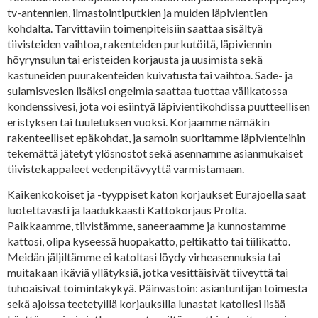
tv-antennien, ilmastointiputkien ja muiden läpivientien
kohdalta. Tarvittaviin toimenpiteisiin saattaa sisältyä
tiivisteiden vaihtoa, rakenteiden purkutöitä, läpiviennin
höyrynsulun tai eristeiden korjausta ja uusimista sekä
kastuneiden puurakenteiden kuivatusta tai vaihtoa. Sade- ja
sulamisvesien lisäksi ongelmia saattaa tuottaa välikatossa
kondenssivesi, jota voi esiintyä läpivientikohdissa puutteellisen
eristyksen tai tuuletuksen vuoksi. Korjaamme nämäkin
rakenteelliset epäkohdat, ja samoin suoritamme läpivienteihin
tekemättä jätetyt ylösnostot sekä asennamme asianmukaiset
tiivistekappaleet vedenpitävyyttä varmistamaan.
Kaikenkokoiset ja -tyyppiset katon korjaukset Eurajoella saat
luotettavasti ja laadukkaasti Kattokorjaus Prolta.
Paikkaamme, tiivistämme, saneeraamme ja kunnostamme
kattosi, olipa kyseessä huopakatto, peltikatto tai tiilikatto.
Meidän jäljiltämme ei katoltasi löydy virheasennuksia tai
muitakaan ikäviä yllätyksiä, jotka vesittäisivät tiiveyttä tai
tuhoaisivat toimintakykyä. Päinvastoin: asiantuntijan toimesta
sekä ajoissa teetetyillä korjauksilla lunastat katollesi lisää