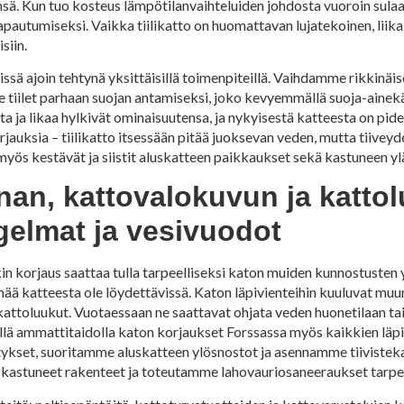
ä. Kun tuo kosteus lämpötilanvaihteluiden johdosta vuoroin sulaa j
pautumiseksi. Vaikka tiilikatto on huomattavan lujatekoinen, liika o
siin.
ssä ajoin tehtynä yksittäisillä toimenpiteillä. Vaihdamme rikkinäis
tiilet parhaan suojan antamiseksi, joko kevyemmällä suoja-ainekäsi
ta ja likaa hylkivät ominaisuutensa, ja nykyisestä katteesta on pide
jauksia – tiilikatto itsessään pitää juoksevan veden, mutta tiivey
myös kestävät ja siistit aluskatteen paikkaukset sekä kastuneen y
unan, kattovalokuvun ja katto
gelmat ja vesivuodot
in korjaus saattaa tulla tarpeelliseksi katon muiden kunnostusten
peämää katteesta ole löydettävissä. Katon läpivienteihin kuuluvat mu
kattoluukut. Vuotaessaan ne saattavat ohjata veden huonetilaan tai 
ellä ammattitaidolla katon korjaukset Forssassa myös kaikkien lä
stykset, suoritamme aluskatteen ylösnostot ja asennamme tiivistek
 kastuneet rakenteet ja toteutamme lahovauriosaneeraukset tarp