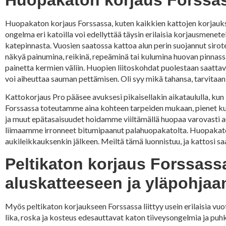
Huopakaton korjaus Forssassa, kuten kaikkien kattojen korjaukset,
ongelma eri katoilla voi edellyttää täysin erilaisia korjausmenete
katepinnasta. Vuosien saatossa kattoa alun perin suojannut sirotep
näkyä painumina, reikinä, repeäminä tai kulumina huovan pinnassa
painetta kermien väliin. Huopien liitoskohdat puolestaan saattav
voi aiheuttaa sauman pettämisen. Oli syy mikä tahansa, tarvitaa
Kattokorjaus Pro pääsee avuksesi pikaisellakin aikataululla, k
Forssassa toteutamme aina kohteen tarpeiden mukaan, pienet kul
ja muut epätasaisuudet hoidamme viiltämällä huopaa varovasti auk
liimaamme irronneet bitumipaanut palahuopakatolta. Huopakaton 
aukileikkauksenkin jälkeen. Meiltä tämä luonnistuu, ja kattosi 
Peltikaton korjaus Forssass
aluskatteeseen ja yläpohjaa
Myös peltikaton korjaukseen Forssassa liittyy usein erilaisia vu
lika, roska ja kosteus edesauttavat katon tiiveysongelmia ja puhk