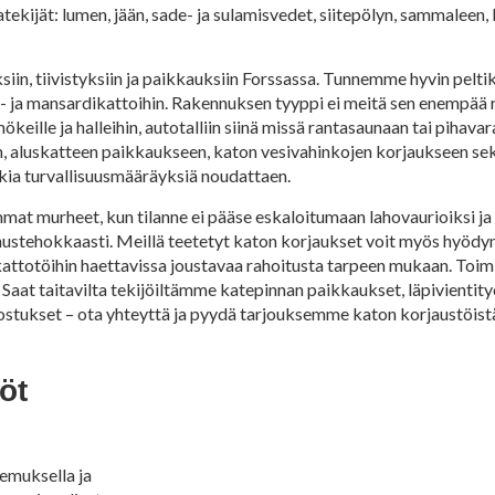
kijät: lumen, jään, sade- ja sulamisvedet, siitepölyn, sammaleen, 
n, tiivistyksiin ja paikkauksiin Forssassa. Tunnemme hyvin peltika
 tasa- ja mansardikattoihin. Rakennuksen tyyppi ei meitä sen enempä
ökeille ja halleihin, autotalliin siinä missä rantasaunaan tai pihava
en, aluskatteen paikkaukseen, katon vesivahinkojen korjaukseen sek
kia turvallisuusmääräyksiä noudattaen.
mat murheet, kun tilanne ei pääse eskaloitumaan lahovaurioiksi ja
nustehokkaasti. Meillä teetetyt katon korjaukset voit myös hyödy
attotöihin haettavissa joustavaa rahoitusta tarpeen mukaan. Toi
aat taitavilta tekijöiltämme katepinnan paikkaukset, läpivientit
nostukset – ota yhteyttä ja pyydä tarjouksemme katon korjaustöist
öt
kemuksella ja