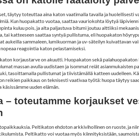
 täytyy toteuttaa aina katon vaatimalla tavalla ja huolellisesti val
lmiä. Kun huopakatto vuotaa, saattaa vauriokohta löytyä läpiviennist
inta kuluu pois, ja alta paljastuva bitumi joutuu alttiiksi mekaanis
, tai katteeseen saattaa syntyä pullistuma, eli huopakaton höyrypu
at aukeilla sammaleen, lumikuorman ja uv-säteilyn kuivattavan vai
n nopeaa reagointia katon pelastamiseksi.
un katon korjaustarve on akuutti. Huopakaton sekä palahuopakaton
umat massan avulla uudistaen ja isommat reiät asianmukaisten pai
i, tasoittamalla pullistumat ja tiivistämällä katteen uudelleen. 
reikien paikkaus on teknisesti vaativaa työtä: huopa täytyy saa
saa käsissämme uuden elämän.
a – toteutamme korjaukset ves
n
otopaikkauksia. Peltikaton ehdoton arkkivihollinen on ruoste, ja ni
ikulumista. Peltikatto voi vuotaa myös kiinnityksistään, saumoistaan