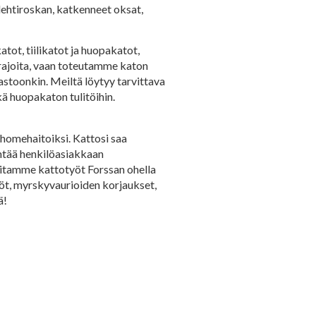
lehtiroskan, katkenneet oksat,
tot, tiilikatot ja huopakatot,
ä rajoita, vaan toteutamme katon
rastoonkin. Meiltä löytyy tarvittava
ä huopakaton tulitöihin.
 homehaitoiksi. Kattosi saa
ntää henkilöasiakkaan
mitamme kattotyöt Forssan ohella
yöt, myrskyvaurioiden korjaukset,
ä!