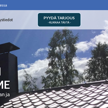
essa
PYYDÄ TARJOUS
ystiedot
N
ME
an ja