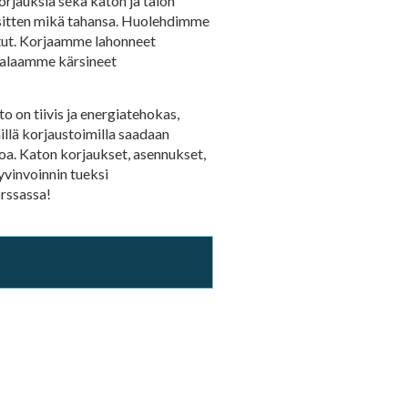
orjauksia sekä katon ja talon
i sitten mikä tahansa. Huolehdimme
hatut. Korjaamme lahonneet
maalaamme kärsineet
o on tiivis ja energiatehokas,
illä korjaustoimilla saadaan
voa. Katon korjaukset, asennukset,
yvinvoinnin tueksi
orssassa!