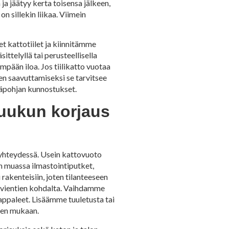
a jäätyy kerta toisensa jälkeen,
n sillekin liikaa. Viimein
et kattotiilet ja kiinnitämme
ttelyllä tai perusteellisella
mpään iloa. Jos tiilikatto vuotaa
den saavuttamiseksi se tarvitsee
läpohjan kunnostukset.
luukun korjaus
 yhteydessä. Usein kattovuoto
un muassa ilmastointiputket,
rakenteisiin, joten tilanteeseen
pivientien kohdalta. Vaihdamme
appaleet. Lisäämme tuuletusta tai
een mukaan.