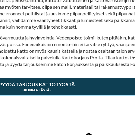
eitä: peltisepäntöitä, kattoturvatuotteiden ja kattovarustelujen k
aa myöten tarvitsee, olipa sen malli, materiaali tai rakennustyypp
mme irronneet peltilistat ja uusimme piipunpellitykset sekä piipun
 rännit, vaihdamme vääntyneet tikkaat ja lumiesteet sekä paikka
a kuin homma tyylillä ja tehokkaasti.
varmuutta ja hyvinvointia. Vedenpoisto toimii kuten pitääkin, katt
ät poissa. Ennenaikaisiin remontteihin ei tarvitse ryhtyä, vaan pien
hoidettu katto on myös kaunis katsella ja nostaa osaltaan talon ar
 kokonaisvaltaisella palvelulla Kattokorjaus Prolta. Tilaa kattosi h
yttä ja pyydä tarjouksemme katon korjauksesta ja paikkauksesta F
PYYDÄ TARJOUS KATTOTYÖSTÄ