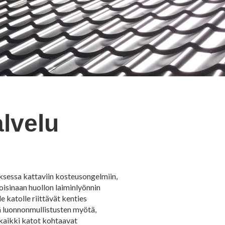
alvelu
ksessa kattaviin kosteusongelmiin,
toisinaan huollon laiminlyönnin
 katolle riittävät kenties
ä luonnonmullistusten myötä,
i kaikki katot kohtaavat