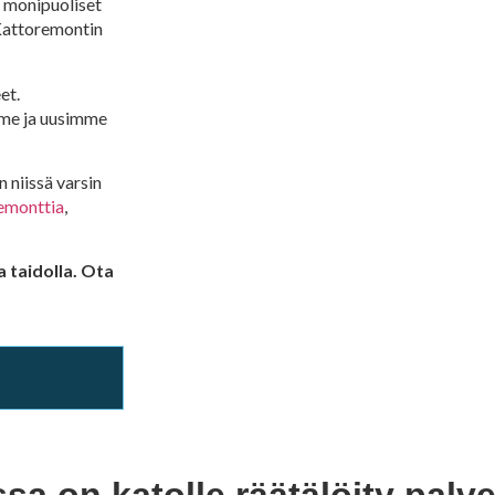
a monipuoliset
 Kattoremontin
et.
me ja uusimme
 niissä varsin
emonttia
,
 taidolla. Ota
a on katolle räätälöity palve