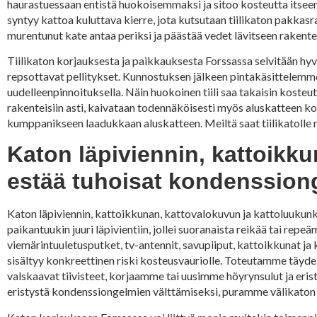
haurastuessaan entistä huokoisemmaksi ja sitoo kosteutta itseens
syntyy kattoa kuluttava kierre, jota kutsutaan tiilikaton pakkasra
murentunut kate antaa periksi ja päästää vedet lävitseen rakentei
Tiilikaton korjauksesta ja paikkauksesta Forssassa selvitään hyvi
repsottavat pellitykset. Kunnostuksen jälkeen pintakäsittelemme 
uudelleenpinnoituksella. Näin huokoinen tiili saa takaisin kosteut
rakenteisiin asti, kaivataan todennäköisesti myös aluskatteen kor
kumppanikseen laadukkaan aluskatteen. Meiltä saat tiilikatolle 
Katon läpiviennin, kattoikk
estää tuhoisat kondenssion
Katon läpiviennin, kattoikkunan, kattovalokuvun ja kattoluukunk
paikantuukin juuri läpivientiin, jollei suoranaista reikää tai re
viemärintuuletusputket, tv-antennit, savupiiput, kattoikkunat ja 
sisältyy konkreettinen riski kosteusvauriolle. Toteutamme täyd
valskaavat tiivisteet, korjaamme tai uusimme höyrynsulut ja eri
eristystä kondenssiongelmien välttämiseksi, puramme välikaton