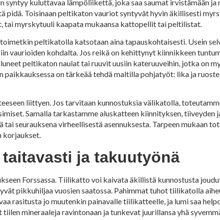
iihin syntyy kuluttavaa lämpöliikettä, joka saa saumat irvistämään 
tä pidä. Toisinaan peltikaton vauriot syntyvät hyvin äkillisesti myr
, tai myrskytuuli kaapata mukaansa kattopellit tai peltilistat.
ustoimetkin peltikatolla katsotaan aina tapauskohtaisesti. Usein se
siin vaurioiden kohdalta. Jos reikä on kehittynyt kiinnikkeen tuntum
uneet peltikaton naulat tai ruuvit uusiin kateruuveihin, jotka on m
n paikkauksessa on tärkeää tehdä maltilla pohjatyöt: lika ja ruoste 
eeseen liittyen. Jos tarvitaan kunnostuksia välikatolla, toteutam
simiset. Samalla tarkastamme aluskatteen kiinnityksen, tiiveyden j
 tai seurauksena virheellisestä asennuksesta. Tarpeen mukaan t
 korjaukset.
 taitavasti ja takuutyönä
kseen Forssassa. Tiilikatto voi kaivata äkillistä kunnostusta jou
vät pikkuhiljaa vuosien saatossa. Pahimmat tuhot tiilikatolla aihe
rasitusta jo muutenkin painavalle tiilikatteelle, ja lumi saa help
 tiilen mineraaleja ravintonaan ja tunkevat juurillansa yhä syvemmä