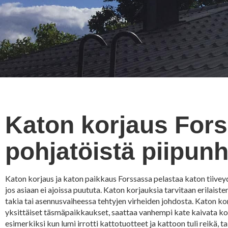
Katon korjaus Fors
pohjatöistä piipun
Katon korjaus ja katon paikkaus Forssassa pelastaa katon tiivey
jos asiaan ei ajoissa puututa. Katon korjauksia tarvitaan erilais
takia tai asennusvaiheessa tehtyjen virheiden johdosta. Katon kor
yksittäiset täsmäpaikkaukset, saattaa vanhempi kate kaivata ko
esimerkiksi kun lumi irrotti kattotuotteet ja kattoon tuli reikä, t