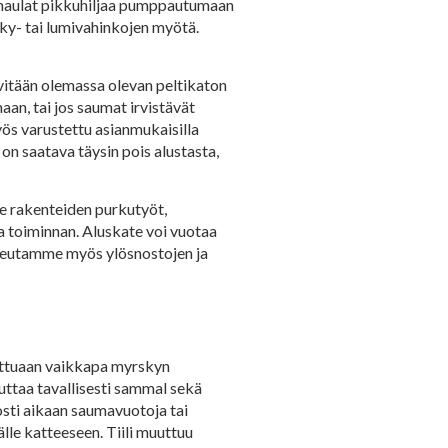
ja naulat pikkuhiljaa pumppautumaan
sky- tai lumivahinkojen myötä.
lvitään olemassa olevan peltikaton
aan, tai jos saumat irvistävät
yös varustettu asianmukaisilla
on saatava täysin pois alustasta,
me rakenteiden purkutyöt,
a toiminnan. Aluskate voi vuotaa
oteutamme myös ylösnostojen ja
duttuaan vaikkapa myrskyn
uttaa tavallisesti sammal sekä
osti aikaan saumavuotoja tai
lle katteeseen. Tiili muuttuu