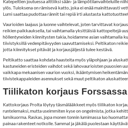
Katepeltien joutuessa alttiiksi sään- ja lämpötilanvaihteluille n
ylös. Tuloksena on rämisevä katto, joka ei enää mainittavasti vet
Lumi saattaa pudottaa rännit tai repiä irti alustasta kattotuotteet
Vaurioiden laajuus ja luonne vaihtelevat, joten tarvittavat korja
reikien paikkauksella, tai vaihtamalla yksittäisiä kattopeltejä uu
höllentyneiden kiinnitysten takia, hoidamme asian vaihtamalla kul
tiivistyksillä vedenpitävyyden saavuttamiseksi. Peltikaton reikie
jotta kiinnitykset pitävät ja korjausjäljestä tulee kestävä.
Peltikatto saattaa kohdata haasteita myös yläpohjaan ja aluskatt
kastuneiden eristeiden vaihdot sekä lahovaurioisten puuosien uu
vaikkapa mekaanisen vaurion vuoksi, ikääntymisen heikentämänä
tiivistekappaleiden asennukset sekä muut peltikaton aluskatteen
Tiilikaton korjaus Forssassa
Kattokorjaus Prolta löytyy täsmälääkkeet myös tiilikaton korjau
runtelemaksi, mutta useimmiten kyse on ongelmista, jotka kehitty
lumikuorma. Raskas, jopa monen tonnin lumimassa luo huomattavaa 
painaa rakenteet notkolle. Sammal ja jäkälä puolestaan käyttävät