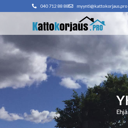
040 712 88 88
myynti@kattokorjaus.pro
Y
Ehjä