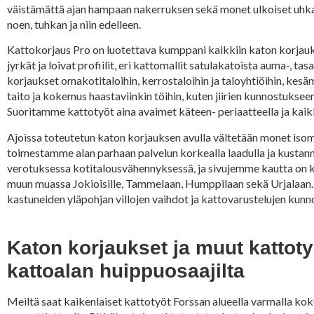
väistämättä ajan hampaan nakerruksen sekä monet ulkoiset uhkate
noen, tuhkan ja niin edelleen.
Kattokorjaus Pro on luotettava kumppani kaikkiin katon korjauksii
jyrkät ja loivat profiilit, eri kattomallit satulakatoista auma-,
korjaukset omakotitaloihin, kerrostaloihin ja taloyhtiöihin, kesäm
taito ja kokemus haastaviinkin töihin, kuten jiirien kunnostukse
Suoritamme kattotyöt aina avaimet käteen- periaatteella ja kaik
Ajoissa toteutetun katon korjauksen avulla vältetään monet isom
toimestamme alan parhaan palvelun korkealla laadulla ja kustan
verotuksessa kotitalousvähennyksessä, ja sivujemme kautta on k
muun muassa Jokioisille, Tammelaan, Humppilaan sekä Urjalaan. S
kastuneiden yläpohjan villojen vaihdot ja kattovarustelujen kun
Katon korjaukset ja muut kattoty
kattoalan huippuosaajilta
Meiltä saat kaikenlaiset kattotyöt Forssan alueella varmalla ko