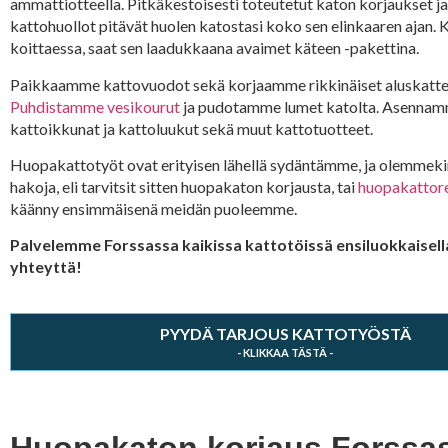
ammattiotteella. Pitkäkestoisesti toteutetut katon korjaukset j
kattohuollot pitävät huolen katostasi koko sen elinkaaren ajan.
koittaessa, saat sen laadukkaana avaimet käteen -pakettina.
Paikkaamme kattovuodot sekä korjaamme rikkinäiset aluskatte
Puhdistamme vesikourut
ja pudotamme lumet katolta. Asennam
kattoikkunat ja kattoluukut sekä muut kattotuotteet.
Huopakattotyöt ovat erityisen lähellä sydäntämme, ja olemmekin
hakoja, eli tarvitsit sitten huopakaton korjausta, tai
huopakattor
käänny ensimmäisenä meidän puoleemme.
Palvelemme Forssassa kaikissa kattotöissä ensiluokkaisella
yhteyttä!
PYYDÄ TARJOUS KATTOTYÖSTÄ
Huopakaton korjaus Forssass