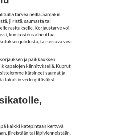
ituilla tarveaineilla. Samakin
ä, jiiristä, saumasta tai
elle rasitukselle. Korjaustarve voi
ssi, kun kosteus aiheuttaa
kutuksen johdosta, tai seisova vesi
 korjauksen ja paikkauksen
kkapalojen kiinnityksellä. Kuprut
Käsittelemme kärsineet saumat ja
da takaisin vedenpitäväksi
ikatolle,
inpä kaikki katepintaan kertyvä
, jiireistään tai läpivienneistään.