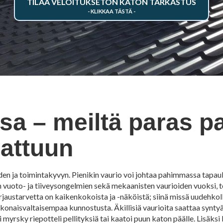
TILAA VELOITUKSETON KATON TARKASTUS
sa – meiltä paras p
hattuun
den ja toimintakyvyn. Pienikin vaurio voi johtaa pahimmassa tapau
ten vuoto- ja tiiveysongelmien sekä mekaanisten vaurioiden vuoksi, 
jaustarvetta on kaikenkokoista ja -näköistä; siinä missä uudehkolle
konaisvaltaisempaa kunnostusta. Äkillisiä vaurioita saattaa synty
ai myrsky riepotteli pellityksiä tai kaatoi puun katon päälle. Lisäks