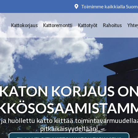
Toimimme kaikkialla Suom
Kattokorjaus
Kattoremontti
Kattotyöt
Rahoitus
Yhte
KATON KORJAUS O
KKÖSOSAAMISTAM
 ja huollettu katto kiittää toimintavarmuudella
pitkäikäisyydellään!