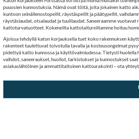
Katon korjaukseen Forssassa voi liittyä monia muitakin toimenpit
puuosien kunnostuksia. Nämä ovat töitä, joita jokainen katto aik
kuntoon seinällenostopellit, räystäspellit ja päätypellit, vaihda
räystäslaudat, otsalaudat ja tuulilaudat. Saneeraamme vuotavat
kattoturvatuotteet. Kokeneilta kattotaitureiltamme hoituu homm
Ajoissa tehdyllä katon korjauksella tuet koko rakennuksen käyttö
rakenteet tuulettuvat toivotulla tavalla ja kosteusongelmat pysyv
pidettyä katto kunnossa ja käyttövalmiudessa. Tietysti huolella 
vaihdot, saneeraukset, huollot, tarkistukset ja kunnostukset saat
asiakaslähtöinen ja ammattitaitoinen kattourakointi – ota yhte