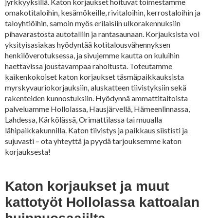
jyrkkyyksillä. Katon korjaukset hoituvat toimestamme
omakotitaloihin, kesämökeille, rivitaloihin, kerrostaloihin ja
taloyhtiöihin, samoin myös erilaisiin ulkorakennuksiin
pihavarastosta autotalliin ja rantasaunaan. Korjauksista voi
yksityisasiakas hyödyntää kotitalousvähennyksen
henkilöverotuksessa, ja sivujemme kautta on kuluihin
haettavissa joustavampaa rahoitusta. Toteutamme
kaikenkokoiset katon korjaukset täsmäpaikkauksista
myrskyvauriokorjauksiin, aluskatteen tiivistyksiin sekä
rakenteiden kunnostuksiin. Hyödynnä ammattitaitoista
palveluamme Hollolassa, Hausjärvellä, Hämeenlinnassa,
Lahdessa, Kärkölässä, Orimattilassa tai muualla
lähipaikkakunnilla. Katon tiivistys ja paikkaus siististi ja
sujuvasti – ota yhteyttä ja pyydä tarjouksemme katon
korjauksesta!
Katon korjaukset ja muut
kattotyöt Hollolassa kattoalan