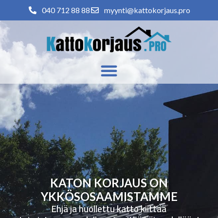
040 712 88 88
myynti@kattokorjaus.pro
KATON KORJAUS ON
YKKÖSOSAAMISTAMME
Ehjä ja huollettu katto kiittää