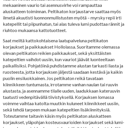
mekaaninen vaurio tai asennusvirhe voi rampauttaa
aluskatteen toiminnan. Peltikaton korjaustarve saattaa myös
ilmetä akuutisti luonnonmullistusten myötä – myrsky repii irti
katepellit tai piipunhatun, tai alas tuleva lumi pudottaa rännit ja
riuhtoo mukaansa kattotuotteet.
Saat meiltä kattokohtaisena laatupalveluna peltikaton
korjaukset ja paikkaukset Hollolassa. Suoritamme olemassa
olevan peltikaton reikien paikkaukset, sekä yksittäisten
katepeltien vaihdot uusiin, kun vauriot jäävät luonteeltaan
paikallisiksi. Pohjatöinä puhdistamme alustan tarkasti liasta ja
ruosteesta, jotta korjauksen jäljestä saadaan kestävä ja kaikin
puolin ensiluokkainen. Jos peltikaton reikä tavataan
kiinnikkeen tuntumasta, irrotamme vanhan naulan tai ruuvin
alustasta, ja asennamme tilalle uuden, laadukkaan kateruuvin
taatusti vedenpitävällä tiivistyksellä. Korjauksen lomassa
voimme vaihtaa katolta muutkin kuluneet kiinnikkeet uusiin,
sekä tehdä tarpeen mukaan katepeltien lisäkiinnityksiä.
Toteutamme taitavin käsin myös peltikaton aluskatteen
korjaukset, yläpohjan kosteusvaurioiden korjaukset sekä lumi-