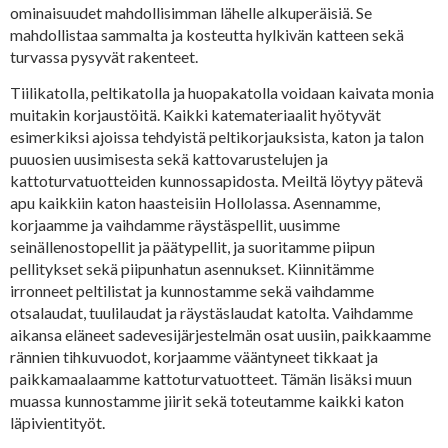
ominaisuudet mahdollisimman lähelle alkuperäisiä. Se
mahdollistaa sammalta ja kosteutta hylkivän katteen sekä
turvassa pysyvät rakenteet.
Tiilikatolla, peltikatolla ja huopakatolla voidaan kaivata monia
muitakin korjaustöitä. Kaikki katemateriaalit hyötyvät
esimerkiksi ajoissa tehdyistä peltikorjauksista, katon ja talon
puuosien uusimisesta sekä kattovarustelujen ja
kattoturvatuotteiden kunnossapidosta. Meiltä löytyy pätevä
apu kaikkiin katon haasteisiin Hollolassa. Asennamme,
korjaamme ja vaihdamme räystäspellit, uusimme
seinällenostopellit ja päätypellit, ja suoritamme piipun
pellitykset sekä piipunhatun asennukset. Kiinnitämme
irronneet peltilistat ja kunnostamme sekä vaihdamme
otsalaudat, tuulilaudat ja räystäslaudat katolta. Vaihdamme
aikansa eläneet sadevesijärjestelmän osat uusiin, paikkaamme
rännien tihkuvuodot, korjaamme vääntyneet tikkaat ja
paikkamaalaamme kattoturvatuotteet. Tämän lisäksi muun
muassa kunnostamme jiirit sekä toteutamme kaikki katon
läpivientityöt.