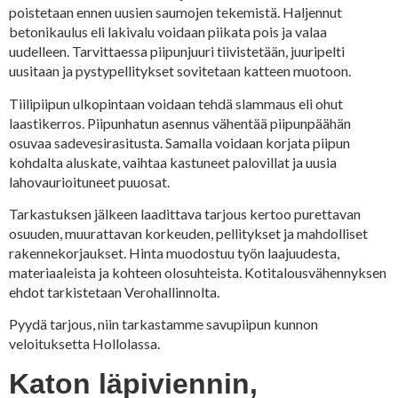
poistetaan ennen uusien saumojen tekemistä. Haljennut
betonikaulus eli lakivalu voidaan piikata pois ja valaa
uudelleen. Tarvittaessa piipunjuuri tiivistetään, juuripelti
uusitaan ja pystypellitykset sovitetaan katteen muotoon.
Tiilipiipun ulkopintaan voidaan tehdä slammaus eli ohut
laastikerros. Piipunhatun asennus vähentää piipunpäähän
osuvaa sadevesirasitusta. Samalla voidaan korjata piipun
kohdalta aluskate, vaihtaa kastuneet palovillat ja uusia
lahovaurioituneet puuosat.
Tarkastuksen jälkeen laadittava tarjous kertoo purettavan
osuuden, muurattavan korkeuden, pellitykset ja mahdolliset
rakennekorjaukset. Hinta muodostuu työn laajuudesta,
materiaaleista ja kohteen olosuhteista. Kotitalousvähennyksen
ehdot tarkistetaan Verohallinnolta.
Pyydä tarjous, niin tarkastamme savupiipun kunnon
veloituksetta Hollolassa.
Katon läpiviennin,