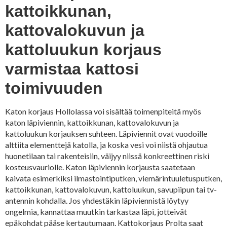
kattoikkunan,
kattovalokuvun ja
kattoluukun korjaus
varmistaa kattosi
toimivuuden
Katon korjaus Hollolassa voi sisältää toimenpiteitä myös
katon läpiviennin, kattoikkunan, kattovalokuvun ja
kattoluukun korjauksen suhteen. Läpiviennit ovat vuodoille
alttiita elementtejä katolla, ja koska vesi voi niistä ohjautua
huonetilaan tai rakenteisiin, väijyy niissä konkreettinen riski
kosteusvauriolle. Katon läpiviennin korjausta saatetaan
kaivata esimerkiksi ilmastointiputken, viemärintuuletusputken,
kattoikkunan, kattovalokuvun, kattoluukun, savupiipun tai tv-
antennin kohdalla. Jos yhdestäkin läpiviennistä löytyy
ongelmia, kannattaa muutkin tarkastaa läpi, jotteivät
epäkohdat pääse kertautumaan. Kattokorjaus Prolta saat