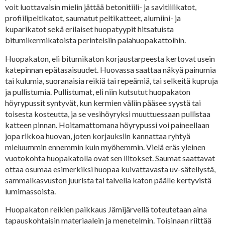
voit luottavaisin mielin jättää betonitiili- ja savitiilikatot,
profiilipeltikatot, saumatut peltikatteet, alumiini- ja
kuparikatot sekä erilaiset huopatyypit hitsatuista
bitumikermikatoista perinteisiin palahuopakattoihin.
Huopakaton, eli bitumikaton korjaustarpeesta kertovat usein
katepinnan epätasaisuudet. Huovassa saattaa näkyä painumia
tai kulumia, suoranaisia reikiä tai repeämiä, tai selkeitä kupruja
ja pullistumia. Pullistumat, eli niin kutsutut huopakaton
höyrypussit syntyvät, kun kermien väliin pääsee syystä tai
toisesta kosteutta, ja se vesihöyryksi muuttuessaan pullistaa
katteen pinnan. Hoitamattomana höyrypussi voi paineellaan
jopa rikkoa huovan, joten korjauksiin kannattaa ryhtyä
mieluummin ennemmin kuin myöhemmin. Vielä eräs yleinen
vuotokohta huopakatolla ovat sen liitokset. Saumat saattavat
ottaa osumaa esimerkiksi huopaa kuivattavasta uv-säteilystä,
sammalkasvuston juurista tai talvella katon päälle kertyvistä
lumimassoista.
Huopakaton reikien paikkaus Jämijärvellä toteutetaan aina
tapauskohtaisin materiaalein ja menetelmin. Toisinaan riittää