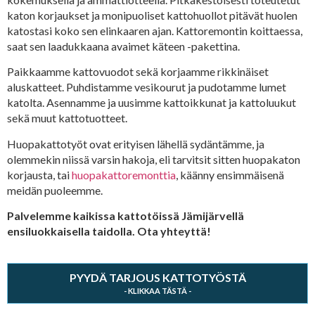
katon korjaukset ja monipuoliset kattohuollot pitävät huolen
katostasi koko sen elinkaaren ajan. Kattoremontin koittaessa,
saat sen laadukkaana avaimet käteen -pakettina.
Paikkaamme kattovuodot sekä korjaamme rikkinäiset
aluskatteet. Puhdistamme vesikourut ja pudotamme lumet
katolta. Asennamme ja uusimme kattoikkunat ja kattoluukut
sekä muut kattotuotteet.
Huopakattotyöt ovat erityisen lähellä sydäntämme, ja
olemmekin niissä varsin hakoja, eli tarvitsit sitten huopakaton
korjausta, tai
huopakattoremonttia
, käänny ensimmäisenä
meidän puoleemme.
Palvelemme kaikissa kattotöissä Jämijärvellä
ensiluokkaisella taidolla. Ota yhteyttä!
PYYDÄ TARJOUS KATTOTYÖSTÄ