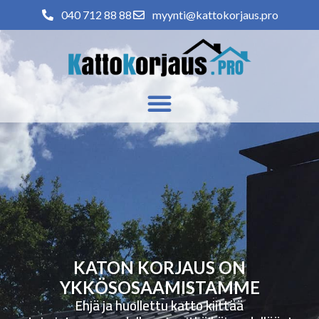
040 712 88 88
myynti@kattokorjaus.pro
KATON KORJAUS ON
YKKÖSOSAAMISTAMME
Ehjä ja huollettu katto kiittää