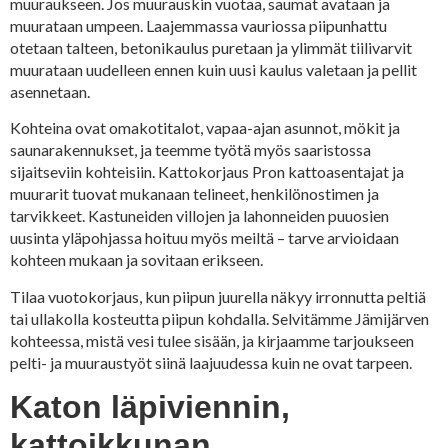
muuraukseen. Jos muurauskin vuotaa, saumat avataan ja
muurataan umpeen. Laajemmassa vauriossa piipunhattu
otetaan talteen, betonikaulus puretaan ja ylimmät tiilivarvit
muurataan uudelleen ennen kuin uusi kaulus valetaan ja pellit
asennetaan.
Kohteina ovat omakotitalot, vapaa-ajan asunnot, mökit ja
saunarakennukset, ja teemme työtä myös saaristossa
sijaitseviin kohteisiin. Kattokorjaus Pron kattoasentajat ja
muurarit tuovat mukanaan telineet, henkilönostimen ja
tarvikkeet. Kastuneiden villojen ja lahonneiden puuosien
uusinta yläpohjassa hoituu myös meiltä – tarve arvioidaan
kohteen mukaan ja sovitaan erikseen.
Tilaa vuotokorjaus, kun piipun juurella näkyy irronnutta peltiä
tai ullakolla kosteutta piipun kohdalla. Selvitämme Jämijärven
kohteessa, mistä vesi tulee sisään, ja kirjaamme tarjoukseen
pelti- ja muuraustyöt siinä laajuudessa kuin ne ovat tarpeen.
Katon läpiviennin,
kattoikkunan,