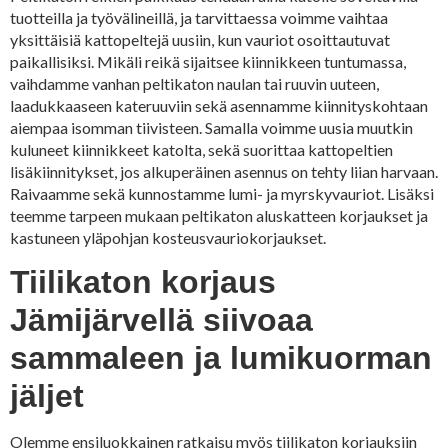
tuotteilla ja työvälineillä, ja tarvittaessa voimme vaihtaa
yksittäisiä kattopeltejä uusiin, kun vauriot osoittautuvat
paikallisiksi. Mikäli reikä sijaitsee kiinnikkeen tuntumassa,
vaihdamme vanhan peltikaton naulan tai ruuvin uuteen,
laadukkaaseen kateruuviin sekä asennamme kiinnityskohtaan
aiempaa isomman tiivisteen. Samalla voimme uusia muutkin
kuluneet kiinnikkeet katolta, sekä suorittaa kattopeltien
lisäkiinnitykset, jos alkuperäinen asennus on tehty liian harvaan.
Raivaamme sekä kunnostamme lumi- ja myrskyvauriot. Lisäksi
teemme tarpeen mukaan peltikaton aluskatteen korjaukset ja
kastuneen yläpohjan kosteusvauriokorjaukset.
Tiilikaton korjaus
Jämijärvellä siivoaa
sammaleen ja lumikuorman
jäljet
Olemme ensiluokkainen ratkaisu myös tiilikaton korjauksiin