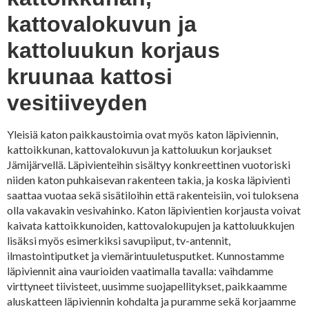
kattovalokuvun ja
kattoluukun korjaus
kruunaa kattosi
vesitiiveyden
Yleisiä katon paikkaustoimia ovat myös katon läpiviennin,
kattoikkunan, kattovalokuvun ja kattoluukun korjaukset
Jämijärvellä. Läpivienteihin sisältyy konkreettinen vuotoriski
niiden katon puhkaisevan rakenteen takia, ja koska läpivienti
saattaa vuotaa sekä sisätiloihin että rakenteisiin, voi tuloksena
olla vakavakin vesivahinko. Katon läpivientien korjausta voivat
kaivata kattoikkunoiden, kattovalokupujen ja kattoluukkujen
lisäksi myös esimerkiksi savupiiput, tv-antennit,
ilmastointiputket ja viemärintuuletusputket. Kunnostamme
läpiviennit aina vaurioiden vaatimalla tavalla: vaihdamme
virttyneet tiivisteet, uusimme suojapellitykset, paikkaamme
aluskatteen läpiviennin kohdalta ja puramme sekä korjaamme