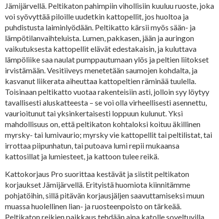
Jämijärvellä. Peltikaton pahimpiin vihollisiin kuuluu ruoste, joka
voi syövyttää piloille uudetkin kattopellit, jos huoltoa ja
puhdistusta laiminlyödään. Peltikatto kärsii myös sään- ja
lämpötilanvaihteluista. Lumen, pakkasen, jään ja auringon
vaikutuksesta kattopellit elävät edestakaisin, ja kuluttava
lämpöliike saa naulat pumppautumaan ylös ja peltien liitokset
irvistämään. Vesitiiveys menetetään saumojen kohdalta, ja
kasvanut liikerata aiheuttaa kattopeltien räminää tuulella.
Toisinaan peltikatto vuotaa rakenteisiin asti, jolloin syy löytyy
tavallisesti aluskatteesta – se voi olla virheellisesti asennettu,
vaurioitunut tai yksinkertaisesti loppuun kulunut. Yksi
mahdollisuus on, että peltikaton kohtaloksi koituu äkillinen
myrsky- tai lumivaurio; myrsky vie kattopellit tai peltilistat, tai
irrottaa piipunhatun, tai putoava lumi repii mukaansa
kattosillat ja lumiesteet, ja kattoon tulee reikä.
Kattokorjaus Pro suorittaa kestävät ja siistit peltikaton
korjaukset Jämijärvellä. Erityistä huomiota kiinnitämme
pohjatöihin, sillä pitävän korjausjäljen saavuttamiseksi muun
muassa huolellinen lian- ja ruosteenpoisto on tärkeää.
Peltikaton reikien paikkaus tehdään aina katolle soveltuvilla