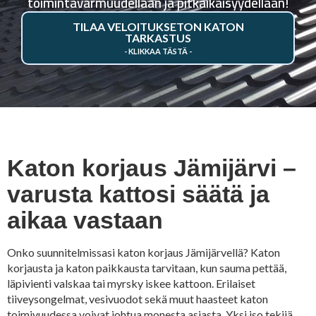
toimintavarmuudellaan ja pitkäikäisyydellään!
TILAA VELOITUKSETON KATON
TARKASTUS
Katon korjaus Jämijärvi –
varusta kattosi säätä ja
aikaa vastaan
Onko suunnitelmissasi katon korjaus Jämijärvellä? Katon
korjausta ja katon paikkausta tarvitaan, kun sauma pettää,
läpivienti valskaa tai myrsky iskee kattoon. Erilaiset
tiiveysongelmat, vesivuodot sekä muut haasteet katon
toimivuudessa voivat johtua monesta asiasta. Yksi iso tekijä