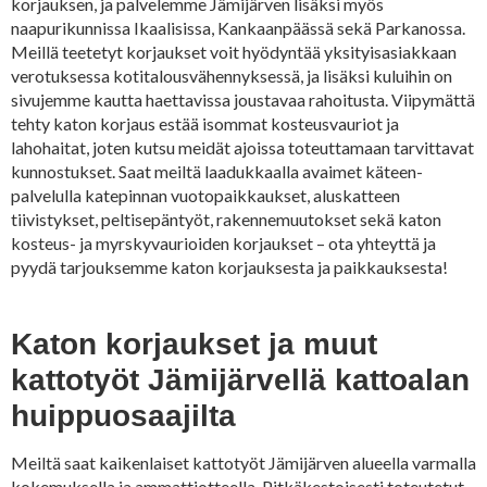
korjauksen, ja palvelemme Jämijärven lisäksi myös
naapurikunnissa Ikaalisissa, Kankaanpäässä sekä Parkanossa.
Meillä teetetyt korjaukset voit hyödyntää yksityisasiakkaan
verotuksessa kotitalousvähennyksessä, ja lisäksi kuluihin on
sivujemme kautta haettavissa joustavaa rahoitusta. Viipymättä
tehty katon korjaus estää isommat kosteusvauriot ja
lahohaitat, joten kutsu meidät ajoissa toteuttamaan tarvittavat
kunnostukset. Saat meiltä laadukkaalla avaimet käteen-
palvelulla katepinnan vuotopaikkaukset, aluskatteen
tiivistykset, peltisepäntyöt, rakennemuutokset sekä katon
kosteus- ja myrskyvaurioiden korjaukset – ota yhteyttä ja
pyydä tarjouksemme katon korjauksesta ja paikkauksesta!
Katon korjaukset ja muut
kattotyöt Jämijärvellä kattoalan
huippuosaajilta
Meiltä saat kaikenlaiset kattotyöt Jämijärven alueella varmalla
kokemuksella ja ammattiotteella. Pitkäkestoisesti toteutetut