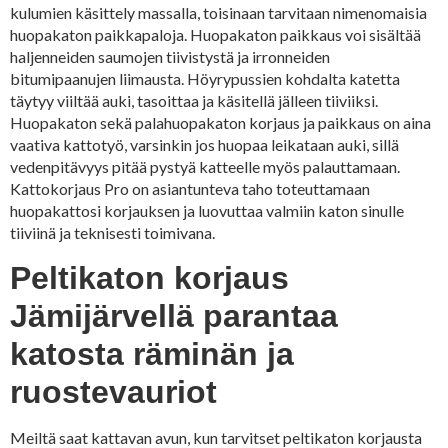
kulumien käsittely massalla, toisinaan tarvitaan nimenomaisia
huopakaton paikkapaloja. Huopakaton paikkaus voi sisältää
haljenneiden saumojen tiivistystä ja irronneiden
bitumipaanujen liimausta. Höyrypussien kohdalta katetta
täytyy viiltää auki, tasoittaa ja käsitellä jälleen tiiviiksi.
Huopakaton sekä palahuopakaton korjaus ja paikkaus on aina
vaativa kattotyö, varsinkin jos huopaa leikataan auki, sillä
vedenpitävyys pitää pystyä katteelle myös palauttamaan.
Kattokorjaus Pro on asiantunteva taho toteuttamaan
huopakattosi korjauksen ja luovuttaa valmiin katon sinulle
tiiviinä ja teknisesti toimivana.
Peltikaton korjaus
Jämijärvellä parantaa
katosta räminän ja
ruostevauriot
Meiltä saat kattavan avun, kun tarvitset peltikaton korjausta