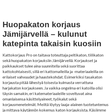
Huopakaton korjaus
Jämijärvellä – kulunut
katepinta takaisin kuosiin
Kattokorjaus Pro on taitava toteuttaja peltikaton, tiilikaton
sekä huopakaton korjauksiin Jämijärvellä. Korjaukset ja
paikkaukset tulee aina suunnitella sekä suorittaa
kattokohtaisesti, sillä eri kattomalleilla ja -materiaaleilla on
erilaiset vahvuudet ja haastekohdat. Esimerkiksi tasakaton
korjausta pitää lähestyä toisesta kulmasta verrattuna
harjakaton korjaukseen. Ja vaikka ongelma eri katoilla olisi
täysin samakin, eri katemateriaaleille soveltuvat aina
omanlaisensa käsittelyaineet, työkalut sekä
korjausmenetelmät. Meiltä löytyy laaja-alainen tuotetuntemus
ja mittava käytännön kokemus katon korjauksista. Käsiimme