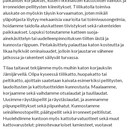
paikalliset korjaukset, kuten rikkinäisten kattotiilten vaihdot ja
irronneiden pellitysten kiinnitykset. Tiilikatolla toimiva
aluskate on myöskin täysin korvaamaton, joten mikäli
yläpohjasta löytyy mekaanisia vaurioita tai toimivuusongelmia,
hoidamme taidolla aluskatteen tiivistykset sekä rakenteiden
paikkaukset. Lopuksi toteutamme katteen suoja-
ainekäsittelyn tai uudelleenpinnoituksen tiilten iästä ja
kunnosta riippuen. Pintakäsittely palauttaa katon kosteutta ja
likaa hylkivät ominaisuudet, jolloin korjaustarve vähenee
jatkossa ja rakenteet säilyvät turvassa.
Tilaa taitavat tekijämme myös muihin katon korjauksiin
Jämijärvellä. Olipa kyseessä tiilikatto, huopakatto tai
peltikatto, ajoittain saatetaan kaivata esimerkiksi pellitysten,
laudoitusten ja kattotuotteiden kunnostusta. Maalaamme,
korjaamme sekä vaihdamme otsalaudat ja tuulilaudat.
Uusimme räystäspellit ja räystäslaudat, ja asennamme
piipunpellitykset sekä piipunhatut. Kunnostamme
seinällenostopellit, päätypellit sekä irronneet peltilistat.
Huolehdimme kuntoon myös kattoturvatuotteet sekä muut
kattovarustelut: pinnoitevaurioiset lumiesteet, vuotavat