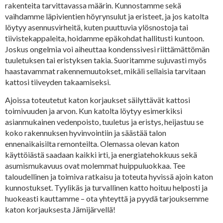
rakenteita tarvittavassa määrin. Kunnostamme sekä
vaihdamme läpivientien höyrynsulut ja eristeet, ja jos katolta
löytyy asennusvirheitä, kuten puuttuvia ylösnostoja tai
tiivistekappaleita, hoidamme epäkohdat hallitusti kuntoon.
Joskus ongelmia voi aiheuttaa kondenssivesi riittämättömän
tuuletuksen tai eristyksen takia. Suoritamme sujuvasti myös
haastavammat rakennemuutokset, mikäli sellaisia tarvitaan
kattosi tiiveyden takaamiseksi.
Ajoissa toteutetut katon korjaukset säilyttävät kattosi
toimivuuden ja arvon. Kun katolta löytyy esimerkiksi
asianmukainen vedenpoisto, tuuletus ja eristys, heijastuu se
koko rakennuksen hyvinvointiin ja säästää talon
ennenaikaisilta remonteilta. Olemassa olevan katon
käyttöiästä saadaan kaikki irti, ja energiatehokkuus sekä
asumismukavuus ovat molemmat huippuluokkaa. Tee
taloudellinen ja toimiva ratkaisu ja toteuta hyvissä ajoin katon
kunnostukset. Tyylikäs ja turvallinen katto hoituu helposti ja
huokeasti kauttamme – ota yhteyttä ja pyydä tarjouksemme
katon korjauksesta Jämijärvellä!