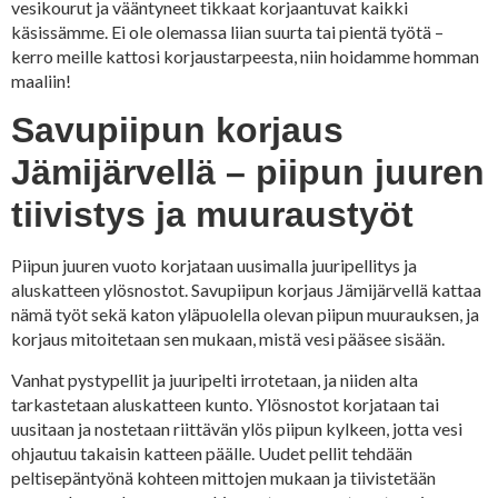
vesikourut ja vääntyneet tikkaat korjaantuvat kaikki
käsissämme. Ei ole olemassa liian suurta tai pientä työtä –
kerro meille kattosi korjaustarpeesta, niin hoidamme homman
maaliin!
Savupiipun korjaus
Jämijärvellä – piipun juuren
tiivistys ja muuraustyöt
Piipun juuren vuoto korjataan uusimalla juuripellitys ja
aluskatteen ylösnostot. Savupiipun korjaus Jämijärvellä kattaa
nämä työt sekä katon yläpuolella olevan piipun muurauksen, ja
korjaus mitoitetaan sen mukaan, mistä vesi pääsee sisään.
Vanhat pystypellit ja juuripelti irrotetaan, ja niiden alta
tarkastetaan aluskatteen kunto. Ylösnostot korjataan tai
uusitaan ja nostetaan riittävän ylös piipun kylkeen, jotta vesi
ohjautuu takaisin katteen päälle. Uudet pellit tehdään
peltisepäntyönä kohteen mittojen mukaan ja tiivistetään