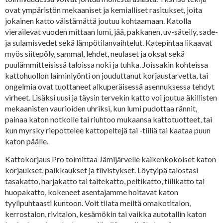
ovat ympäristön mekaaniset ja kemialliset rasitukset, joita
jokainen katto väistämättä joutuu kohtaamaan. Katolla
vierailevat vuoden mittaan lumi, jää, pakkanen, uv-säteily, sade-
ja sulamisvedet sekä lämpötilanvaihtelut. Katepintaa likaavat
myös siitepöly, sammal, lehdet, neulaset ja oksat sekä
puulämmitteisissä taloissa noki ja tuhka. Joissakin kohteissa
kattohuollon laiminlyönti on jouduttanut korjaustarvetta, tai
ongelmia ovat tuottaneet alkuperäisessä asennuksessa tehdyt
virheet. Lisäksi uusi ja täysin tervekin katto voi joutua äkillisten
mekaanisten vaurioiden uhriksi, kun lumi pudottaa rännit,
painaa katon notkolle tai riuhtoo mukaansa kattotuotteet, tai
kun myrsky riepottelee kattopeltejä tai -tiiliä tai kaataa puun
katon päälle.
Kattokorjaus Pro toimittaa Jämijärvelle kaikenkokoiset katon
korjaukset, paikkaukset ja tiivistykset. Löytyipä talostasi
tasakatto, harjakatto tai taitekatto, peltikatto, tiilikatto tai
huopakatto, kokeneet asentajamme hoitavat katon
tyylipuhtaasti kuntoon. Voit tilata meiltä omakotitalon,
kerrostalon, rivitalon, kesämökin tai vaikka autotallin katon