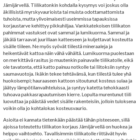
Jämijärvellä. Tiilikatonkin kohdalla kysymys voi joskus olla
äkillisistä myrskyvaurioista tai muista odottamattomista
tuhoista, mutta ylivoimaisesti useimmissa tapauksissa
korjaustarve kehittyy pikkuhiljaa. Vankkatekoisen tiilikaton
pahimmat vastukset ovat sammal ja lumikuorma. Sammal ja
jäkälä tarraavat juurillaan katteeseen ja kuljettavat kosteutta
sisälle tiileen. Ne myös syövät tiilestä mineraaleja ja
heikentävät kattoa näin vähä vähältä. Lumikuorma puolestaan
on merkittävä rasitus jo muutenkin painavalle tiilikatolle, eikä
ole tavatonta, että katto painuu notkolle tai liitoksiin syntyy
saumavuotoja. Ikäkin tekee tehtävänsä, kun tiilestä tulee yhä
huokoisempi; hauraaseen kattoon sitoutunut kosteus sulaa ja
jäätyy lämpötilanvaihteluissa, ja syntyy katetta tehokkaasti
tuhoava pakkasrapautumisen kierre. Lopulta murentunut tiili
luovuttaa ja päästää vedet sisälle rakenteisiin, jolloin tuloksena
voikin olla jo kohtalokas kosteusvaurio.
Asioita ei kannata tietenkään päästää tähän pisteeseen, sillä
ajoissa toteutettu tiilikaton korjaus Jämijärvellä on huokea ja
helppo vaihtoehto. Tavallisimmin tiilikatolle riittävät hyvin