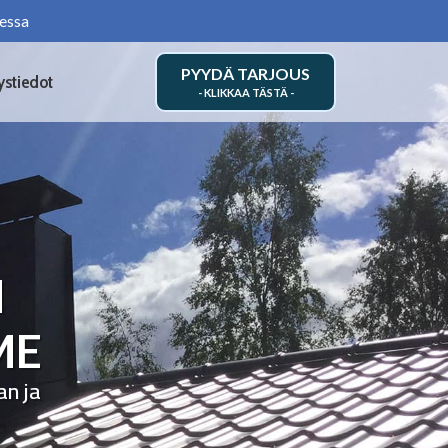
essa
PYYDÄ TARJOUS
ystiedot
N
ME
an ja