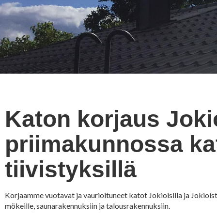
Katon korjaus Jokio
priimakunnossa kat
tiivistyksillä
Korjaamme vuotavat ja vaurioituneet katot Jokioisilla ja Jokioiste
mökeille, saunarakennuksiin ja talousrakennuksiin.