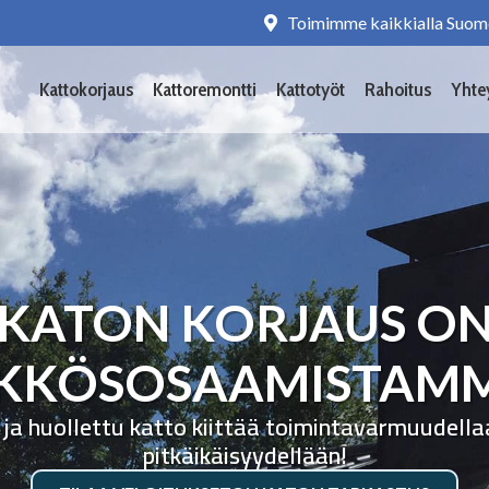
Toimimme kaikkialla Suom
Kattokorjaus
Kattoremontti
Kattotyöt
Rahoitus
Yhte
KATON KORJAUS O
KKÖSOSAAMISTAM
 ja huollettu katto kiittää toimintavarmuudella
pitkäikäisyydellään!