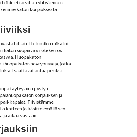
teihin ei tarvitse ryhtyä ennen
jouksemme katon korjauksesta
iviiksi
uovasta hitsatut bitumikermikatot
kun katon suojaava sirotekerros
ki kasvaa. Huopakaton
 eli huopakaton höyrypusseja, jotka
itokset saattavat antaa periksi
uopa täytyy aina pystyä
 palahuopakaton korjauksen ja
 paikkapalat. Tiivistämme
a katteen ja käsittelemällä sen
ä ja aikaa vastaan.
rjauksiin