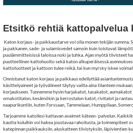
Etsitkö rehtiä kattopalvelua
Katon korjaus- ja paikkaustarve voi olla monen tekijän summa. Sek
ja pakkanen, sade- ja sulamisvedet samoin kuin toistuvat lämpöti
puulämmitteisissä taloissa noki ja tuhka. Ajan myötä tiivisteet ha
puutteellinen kattohuolto sekä katon alkuperäisessä asennuksessa 
kattotuotteet ja kattoon tulee reikä, tai kun myrsky iskee voimal
Onnistunut katon korjaus ja paikkaus edellyttää asiantuntemusta 
käsittelyaineet ja työvälineet täytyy valita aina tilanteen mukaa
korjaukseen. Tunnemme hyvin harjakatot, tasakatot, aumakatot ja 
omakotitalon, kesämökin ja kerrostalon katot, rivitalot ja rantasa
naapurikuntiin, kuten Forssaan, Tammelaan, Humppilaan, Someroll
Tarjoamme katollesi kattavan avaimet käteen- palvelun. Kaikkiin
kautta kuluihin voi hakea joustavaa rahoitusta, ja toimenpiteet
katepinnan paikkauksiin, aluskatteen tiivistyksiin, läpivientie