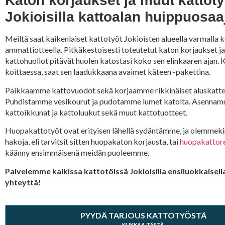
Katon korjaukset ja muut kattoty
Jokioisilla kattoalan huippuosaaj
Meiltä saat kaikenlaiset kattotyöt Jokioisten alueella varmalla 
ammattiotteella. Pitkäkestoisesti toteutetut katon korjaukset j
kattohuollot pitävät huolen katostasi koko sen elinkaaren ajan.
koittaessa, saat sen laadukkaana avaimet käteen -pakettina.
Paikkaamme kattovuodot sekä korjaamme rikkinäiset aluskatte
Puhdistamme vesikourut ja pudotamme lumet katolta. Asennam
kattoikkunat ja kattoluukut sekä muut kattotuotteet.
Huopakattotyöt ovat erityisen lähellä sydäntämme, ja olemmekin
hakoja, eli tarvitsit sitten huopakaton korjausta, tai
huopakattor
käänny ensimmäisenä meidän puoleemme.
Palvelemme kaikissa kattotöissä Jokioisilla ensiluokkaisella
yhteyttä!
PYYDÄ TARJOUS KATTOTYÖSTÄ