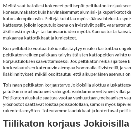
Meiltä saat katollesi kokeneet peltisepät peltikaton korjaukseen J
konesaumakatot kuin harvinaisemmat alumiini- ja kuparikatotkin.
katon alempiin osiin. Peltejä kuluttaa myös säänvaihteluista sy
katteesta, jolloin lopputuloksena on irvistävät pellit, vaarantunu
äkillisesti myrsky- tai lumivaurioiden myötä. Kunnostusta kaivataan
mukaansa kattotikkaat ja lumiesteet.
Kun peltikatto vuotaa Jokioisilla, täytyy ensiksi kartoittaa onge
peltikaton reikien paikkaus tai yksittäisten kattopeltien vaihto uu
korjaustuloksen saavuttamiseksi. Jos peltikaton reikä sijaitsee 
korkealaatuisen kateruuvin aiempaa isommalla tiivisteellä, ja sa
lisäkiinnitykset, mikäli osoittautuu, että alkuperäinen asennus on 
Toisinaan peltikaton korjaustarve Jokioisilla ulottuu aluskattees
ja tutkimme aiheutuneet vahingot. Vaihdamme vettyneet villat j
Peltikaton aluskate saattaa vuotaa vanhuuttaan, mekaanisen vaur
ylösnostot saattavat loistaa poissaolollaan, samoin myös läpivie
rakenteita myöten. Toteutamme laadukkaat ja luotettavat pelti
Tiilikaton korjaus Jokioisi