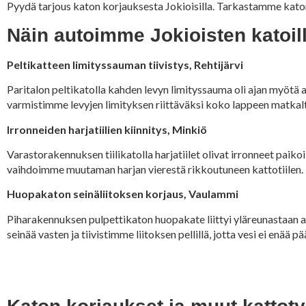
Pyydä tarjous katon korjauksesta Jokioisilla. Tarkastamme katon
Näin autoimme Jokioisten katoil
Peltikatteen limityssauman tiivistys, Rehtijärvi
Paritalon peltikatolla kahden levyn limityssauma oli ajan myötä au
varmistimme levyjen limityksen riittäväksi koko lappeen matkal
Irronneiden harjatiilien kiinnitys, Minkiö
Varastorakennuksen tiilikatolla harjatiilet olivat irronneet paikoi
vaihdoimme muutaman harjan vierestä rikkoutuneen kattotiilen.
Huopakaton seinäliitoksen korjaus, Vaulammi
Piharakennuksen pulpettikaton huopakate liittyi yläreunastaan a
seinää vasten ja tiivistimme liitoksen pellillä, jotta vesi ei enää p