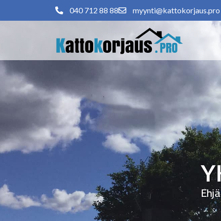
040 712 88 88
myynti@kattokorjaus.pro
Y
Ehjä