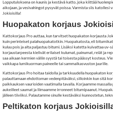
Lopputuloksena on kaunis ja kestävä katto, joka kiittää huolenpi
aikojaan, ja vesivahingot pysyvät poissa. Varmista siis katolles
Jokioisilla!
Huopakaton korjaus Jokioisill
Kattokorjaus Pro auttaa, kun tarvitset huopakaton korjausta Jok
kuin perinteiset palahuopakatotkin. Huopakatosta, eli bitumikato
kuluu pois ja alta paljastuu bitumi. Lisäksi katetta kuivattaa uv
korjaustarpeesta kielivät erilaiset kulumat, painumat, reiät ja r
saa aikaan kermien väliin syystä tai toisesta päässyt kosteus. Vi
vaikkapa lumikuorman paineelle tai sammalkasvuston juurille.
Kattokorjaus Pro hoitaa taidolla ja tarkkuudella huopakaton kor
palauttamaan ehdottoman vedenpitäväksi, silloinkin kun sitä k
paikkauksen vaurioiden vaatimalla tavalla. Korjaamme massalla 
aukeilleet saumat ja liimaamme irronneet bitumipaanut. Huopaka
jälleen tiiviiksi. Palautamme sinulle kestäväksi kunnostetun, tekn
Peltikaton korjaus Jokioisil