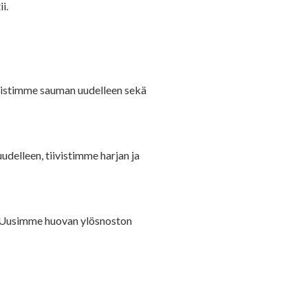
i.
tiivistimme sauman uudelleen sekä
uudelleen, tiivistimme harjan ja
a. Uusimme huovan ylösnoston