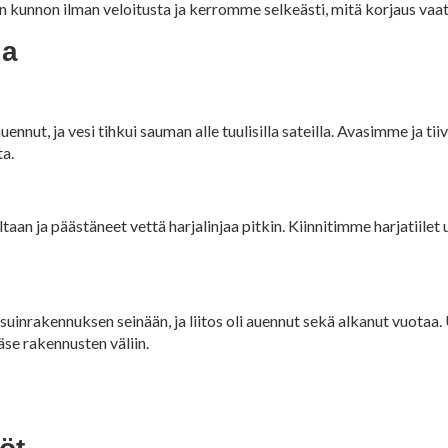
 kunnon ilman veloitusta ja kerromme selkeästi, mitä korjaus vaati
la
ennut, ja vesi tihkui sauman alle tuulisilla sateilla. Avasimme ja 
ta.
ltaan ja päästäneet vettä harjalinjaa pitkin. Kiinnitimme harjatiilet 
suinrakennuksen seinään, ja liitos oli auennut sekä alkanut vuota
ääse rakennusten väliin.