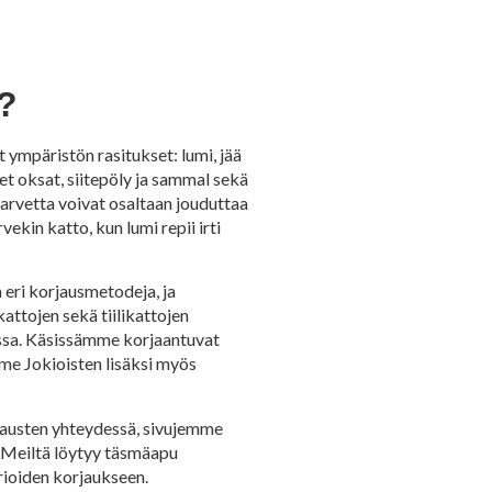
a?
 ympäristön rasitukset: lumi, jää
et oksat, siitepöly ja sammal sekä
starvetta voivat osaltaan jouduttaa
ekin katto, kun lumi repii irti
 eri korjausmetodeja, ja
attojen sekä tiilikattojen
eissa. Käsissämme korjaantuvat
amme Jokioisten lisäksi myös
rjausten yhteydessä, sivujemme
. Meiltä löytyy täsmäapu
rioiden korjaukseen.