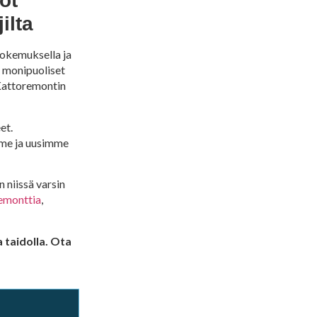
öt
ilta
kokemuksella ja
a monipuoliset
 Kattoremontin
et.
me ja uusimme
 niissä varsin
emonttia
,
 taidolla. Ota