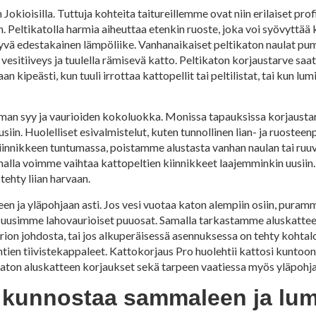
okioisilla. Tuttuja kohteita taitureillemme ovat niin erilaiset prof
 Peltikatolla harmia aiheuttaa etenkin ruoste, joka voi syövyttää 
ntyvä edestakainen lämpöliike. Vanhanaikaiset peltikaton naulat pu
t vesitiiveys ja tuulella rämisevä katto. Peltikaton korjaustarve sa
 kipeästi, kun tuuli irrottaa kattopellit tai peltilistat, tai kun lum
lman syy ja vaurioiden kokoluokka. Monissa tapauksissa korjaustarve
siin. Huolelliset esivalmistelut, kuten tunnollinen lian- ja ruostee
kiinnikkeen tuntumassa, poistamme alustasta vanhan naulan tai ruu
malla voimme vaihtaa kattopeltien kiinnikkeet laajemminkin uusiin
tehty liian harvaan.
een ja yläpohjaan asti. Jos vesi vuotaa katon alempiin osiin, puram
a uusimme lahovaurioiset puuosat. Samalla tarkastamme aluskatteen
ion johdosta, tai jos alkuperäisessä asennuksessa on tehty kohtalo
ntien tiivistekappaleet. Kattokorjaus Pro huolehtii kattosi kuntoo
katon aluskatteen korjaukset sekä tarpeen vaatiessa myös yläpoh
lla kunnostaa sammaleen ja lu