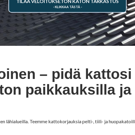
TILAA VELOITUKSETON KATON TARKASTUS
inen – pidä kattosi
on paikkauksilla ja
n lähialueilla. Teemme kattokorjauksia pelti-, tiili- ja huopakatoill