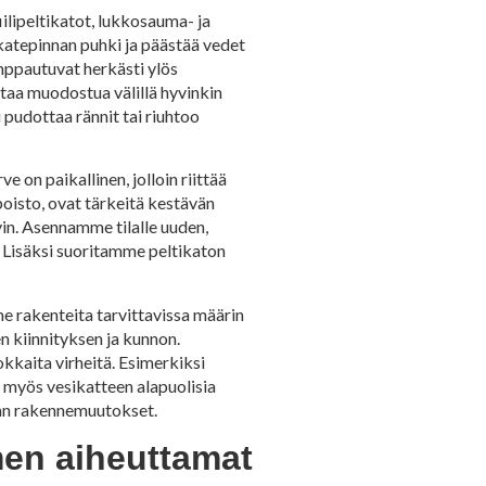
iilipeltikatot, lukkosauma- ja
katepinnan puhki ja päästää vedet
mppautuvat herkästi ylös
attaa muodostua välillä hyvinkin
i pudottaa rännit tai riuhtoo
 on paikallinen, jolloin riittää
npoisto, ovat tärkeitä kestävän
vin. Asennamme tilalle uuden,
. Lisäksi suoritamme peltikaton
me rakenteita tarvittavissa määrin
 kiinnityksen ja kunnon.
kkaita virheitä. Esimerkiksi
n myös vesikatteen alapuolisia
jan rakennemuutokset.
men aiheuttamat