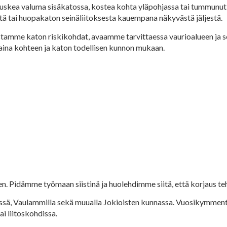
 Ruskea valuma sisäkatossa, kostea kohta yläpohjassa tai tummunut 
istä tai huopakaton seinäliitoksesta kauempana näkyvästä jäljestä.
stamme katon riskikohdat, avaamme tarvittaessa vaurioalueen ja s
an aina kohteen ja katon todellisen kunnon mukaan.
n. Pidämme työmaan siistinä ja huolehdimme siitä, että korjaus teh
inkiössä, Vaulammilla sekä muualla Jokioisten kunnassa. Vuosikymm
ai liitoskohdissa.