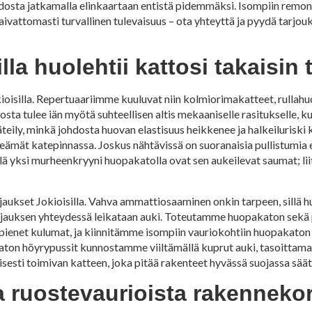
dosta jatkamalla elinkaartaan entistä pidemmäksi. Isompiin remont
i vaivattomasti turvallinen tulevaisuus – ota yhteyttä ja pyydä tar
a huolehtii kattosi takaisin ti
ioisilla. Repertuaariimme kuuluvat niin kolmiorimakatteet, rullah
sta tulee iän myötä suhteellisen altis mekaaniselle rasitukselle, 
-säteily, minkä johdosta huovan elastisuus heikkenee ja halkeiluris
epeämät katepinnassa. Joskus nähtävissä on suoranaisia pullistumia
elä yksi murheenkryyni huopakatolla ovat sen aukeilevat saumat; li
jaukset Jokioisilla. Vahva ammattiosaaminen onkin tarpeen, sillä h
orjauksen yhteydessä leikataan auki. Toteutamme huopakaton sekä
pienet kulumat, ja kiinnitämme isompiin vauriokohtiin huopakaton
ton höyrypussit kunnostamme viiltämällä kuprut auki, tasoittamall
isesti toimivan katteen, joka pitää rakenteet hyvässä suojassa säät
la ruostevaurioista rakenneko