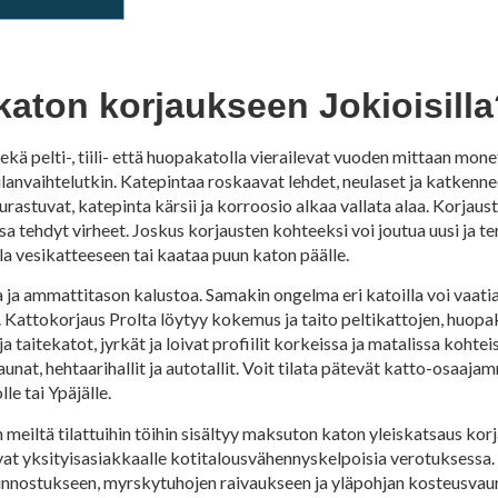
 katon korjaukseen Jokioisill
ä pelti-, tiili- että huopakatolla vierailevat vuoden mittaan monet
lanvaihtelutkin. Katepintaa roskaavat lehdet, neulaset ja katkenne
urastuvat, katepinta kärsii ja korroosio alkaa vallata alaa. Korjau
tehdyt virheet. Joskus korjausten kohteeksi voi joutua uusi ja terv
la vesikatteeseen tai kaataa puun katon päälle.
ja ammattitason kalustoa. Samakin ongelma eri katoilla voi vaatia
n. Kattokorjaus Prolta löytyy kokemus ja taito peltikattojen, huopak
taitekatot, jyrkät ja loivat profiilit korkeissa ja matalissa koht
unat, hehtaarihallit ja autotallit. Voit tilata pätevät katto-osaaj
e tai Ypäjälle.
 meiltä tilattuihin töihin sisältyy maksuton katon yleiskatsaus ko
 ovat yksityisasiakkaalle kotitalousvähennyskelpoisia verotuksessa
n kunnostukseen, myrskytuhojen raivaukseen ja yläpohjan kosteusvau