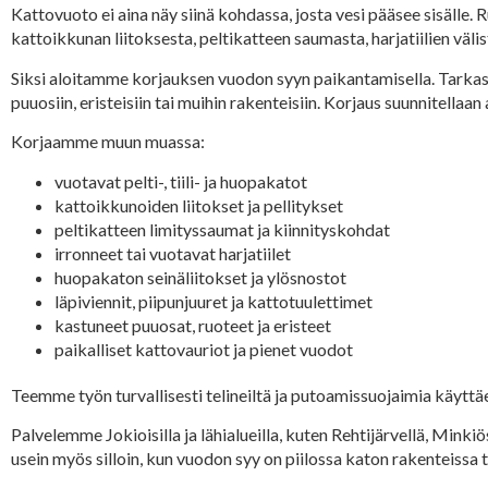
Kattovuoto ei aina näy siinä kohdassa, josta vesi pääsee sisälle.
kattoikkunan liitoksesta, peltikatteen saumasta, harjatiilien väl
Siksi aloitamme korjauksen vuodon syyn paikantamisella. Tarka
puuosiin, eristeisiin tai muihin rakenteisiin. Korjaus suunnitella
Korjaamme muun muassa:
vuotavat pelti-, tiili- ja huopakatot
kattoikkunoiden liitokset ja pellitykset
peltikatteen limityssaumat ja kiinnityskohdat
irronneet tai vuotavat harjatiilet
huopakaton seinäliitokset ja ylösnostot
läpiviennit, piipunjuuret ja kattotuulettimet
kastuneet puuosat, ruoteet ja eristeet
paikalliset kattovauriot ja pienet vuodot
Teemme työn turvallisesti telineiltä ja putoamissuojaimia käyttäe
Palvelemme Jokioisilla ja lähialueilla, kuten Rehtijärvellä, M
usein myös silloin, kun vuodon syy on piilossa katon rakenteissa t