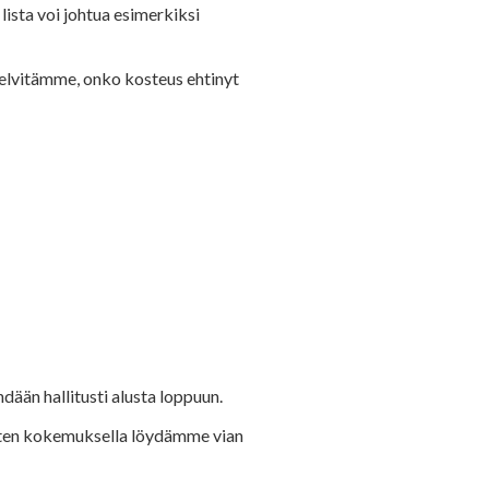
lista voi johtua esimerkiksi
elvitämme, onko kosteus ehtinyt
dään hallitusti alusta loppuun.
enten kokemuksella löydämme vian