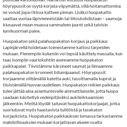
höyrypussit on syytä korjata viipymättä, sillä hoitamattomina
ne voivat jopa rikkoa katteen pinnan. Lisäksi huopakatto
saattaa vuotaa läpivienneistään tai liitoskohdistaan – saumoja
kiusaavat muun muassa sammaleen juuret sekä talvisin
lumikuorman paine.
Huopakaton sekä palahuopakaton korjaus ja paikkaus
Lapinjärvellä hoidetaan toimestamme kattosi tarpeiden
mukaan. Pienempiin kulumiin voi tepsiä käsittely massalla, kun
taas isompiin vauriokohtiin asennamme huopakaton
paikkapalat. Tiivistämme kärsineet saumat ja liimaamme
palahuopakaton irronneet bitumipaanut. Höyrypussit
korjaamme viiltämällä katetta auki, tasoittamalla kuprut ja
tiivistämällä huovan uudelleen. Huopakaton reikien paikkaus
tulee jättää aina asiantuntevalle ammattilaiselle, jotta huopa
saadaan käsiteltyä vedenpitäväksi aukileikkaamisen
jälkeenkin. Meiltä löydät taitavat huopakattokorjaajat, jotka
suoriutuvat myös haastavista tulitöistä ja tasakaton
korjauksista. Huopakaton paikkauksen lomassa tarkastamme
mahdollisuuksien mukaan korjattavan alueen osalta