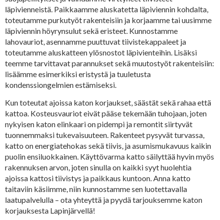
läpivienneistä. Paikkaamme aluskatetta läpiviennin kohdalta,
toteutamme purkutyöt rakenteisiin ja korjaamme tai uusimme
läpiviennin höyrynsulut sekä eristeet. Kunnostamme
lahovauriot, asennamme puuttuvat tiivistekappaleet ja
toteutamme aluskatteen ylösnostot läpivienteihin. Lisäksi
teemme tarvittavat parannukset sekä muutostyöt rakenteisiin:
lisäämme esimerkiksi eristystä ja tuuletusta
kondenssiongelmien estämiseksi.
Kun toteutat ajoissa katon korjaukset, säästät sekä rahaa että
kattoa. Kosteusvauriot eivät pääse tekemään tuhojaan, joten
nykyisen katon elinkaari on pidempi ja remontit siirtyvät
tuonnemmaksi tukevaisuuteen. Rakenteet pysyvät turvassa,
katto on energiatehokas sekä tiivis, ja asumismukavuus kaikin
puolin ensiluokkainen. Käyttövarma katto säilyttää hyvin myös
rakennuksen arvon, joten sinulla on kaikki syyt huolehtia
ajoissa kattosi tiivistys ja paikkaus kuntoon. Anna katto
taitaviin käsiimme, niin kunnostamme sen luotettavalla
laatupalvelulla – ota yhteyttä ja pyydä tarjouksemme katon
korjauksesta Lapinjärvellä!