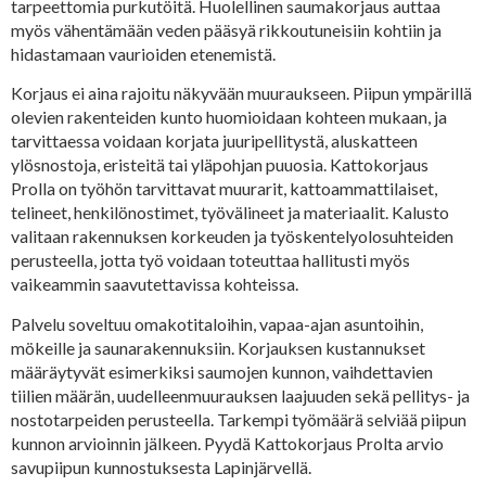
tarpeettomia purkutöitä. Huolellinen saumakorjaus auttaa
myös vähentämään veden pääsyä rikkoutuneisiin kohtiin ja
hidastamaan vaurioiden etenemistä.
Korjaus ei aina rajoitu näkyvään muuraukseen. Piipun ympärillä
olevien rakenteiden kunto huomioidaan kohteen mukaan, ja
tarvittaessa voidaan korjata juuripellitystä, aluskatteen
ylösnostoja, eristeitä tai yläpohjan puuosia. Kattokorjaus
Prolla on työhön tarvittavat muurarit, kattoammattilaiset,
telineet, henkilönostimet, työvälineet ja materiaalit. Kalusto
valitaan rakennuksen korkeuden ja työskentelyolosuhteiden
perusteella, jotta työ voidaan toteuttaa hallitusti myös
vaikeammin saavutettavissa kohteissa.
Palvelu soveltuu omakotitaloihin, vapaa-ajan asuntoihin,
mökeille ja saunarakennuksiin. Korjauksen kustannukset
määräytyvät esimerkiksi saumojen kunnon, vaihdettavien
tiilien määrän, uudelleenmuurauksen laajuuden sekä pellitys- ja
nostotarpeiden perusteella. Tarkempi työmäärä selviää piipun
kunnon arvioinnin jälkeen. Pyydä Kattokorjaus Prolta arvio
savupiipun kunnostuksesta Lapinjärvellä.