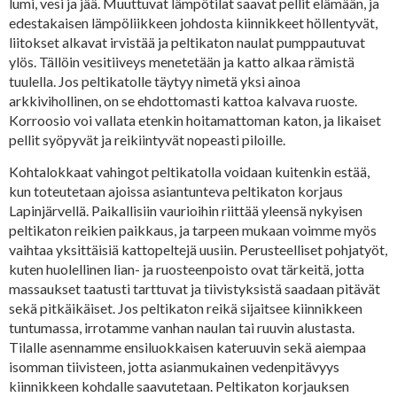
lumi, vesi ja jää. Muuttuvat lämpötilat saavat pellit elämään, ja
edestakaisen lämpöliikkeen johdosta kiinnikkeet höllentyvät,
liitokset alkavat irvistää ja peltikaton naulat pumppautuvat
ylös. Tällöin vesitiiveys menetetään ja katto alkaa rämistä
tuulella. Jos peltikatolle täytyy nimetä yksi ainoa
arkkivihollinen, on se ehdottomasti kattoa kalvava ruoste.
Korroosio voi vallata etenkin hoitamattoman katon, ja likaiset
pellit syöpyvät ja reikiintyvät nopeasti piloille.
Kohtalokkaat vahingot peltikatolla voidaan kuitenkin estää,
kun toteutetaan ajoissa asiantunteva peltikaton korjaus
Lapinjärvellä. Paikallisiin vaurioihin riittää yleensä nykyisen
peltikaton reikien paikkaus, ja tarpeen mukaan voimme myös
vaihtaa yksittäisiä kattopeltejä uusiin. Perusteelliset pohjatyöt,
kuten huolellinen lian- ja ruosteenpoisto ovat tärkeitä, jotta
massaukset taatusti tarttuvat ja tiivistyksistä saadaan pitävät
sekä pitkäikäiset. Jos peltikaton reikä sijaitsee kiinnikkeen
tuntumassa, irrotamme vanhan naulan tai ruuvin alustasta.
Tilalle asennamme ensiluokkaisen kateruuvin sekä aiempaa
isomman tiivisteen, jotta asianmukainen vedenpitävyys
kiinnikkeen kohdalle saavutetaan. Peltikaton korjauksen