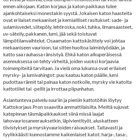
ennen aikojaan. Katon korjaus ja katon paikkaus tulee
ajankohtaiseksi monestakin syystä. Jokaisen katon haasteita
ovat erilaiset mekaaniset ja kemiallliset rasitukset: sade- ja
sulamisvedet, siitepöly, lehtiroska, noki, tuhka, ilmansaasteet,
uv-säteily, pakkanen, lumi, jää sekä toistuvat
lämpötilanvaihtelut. Osaamaton kattokäsittely voi johtaa
mekaaniseen vaurioon, tai sitten huoltoa laiminlyödään, ja
katto saa rauhassa ränsistyä. Ehkä katon alkuperäisessä
asennuksessa on tehty virheitä, joiden vuoksi korjaavia
toimenpiteitä tarvitaan. Ja vielä oma lukunsa ovat erilaiset
myrsky- ja lumivahingot: puu kaatuu katon päälle, lumi
pudottaa rännit tai painaa katon notkolle, myrsky vie katolta
kattotiilet tai -pellit ja irrottaa piipunhatun.
Asiantunteva palvelu suuriin ja pieniin kattotöihin löytyy
Kattokorjaus Pron osaavilta ammattilaisilta. Meiltä sujuvat
katepinnan täsmäpaikkaukset siinä missä laajat
lahovauriosaneerauksetkin, läpivientityöt, aluskatteen
tiivistykset ja myrskyvaurioiden raivaukset. Taitavasti ja
tyylikkäästi kunnostamme kaikenlaiset katot: harja-, tasa-,