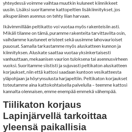
yhteydessä voimme vaihtaa muutkin kuluneet kiinnikkeet
uusiin. Lisäksi suoritamme kattopeltien lisäkiinnitykset, jos
alkuperäinen asennus on tehty liian harvaan.
Ikävimmillään peltikatto voi vuotaa myös rakenteisiin asti.
Mikäli tilanne on tämä, puramme rakenteita tarvittavilta osin,
vaihdamme kastuneet eristeet sekä uusimme lahovaurioiset
puuosat. Samalla tarkastamme myös aluskatteen kunnon ja
kiinnityksen. Aluskate saattaa vuotaa yksinkertaisesti
vanhuuttaan, mekaanisen vaurion tuloksena tai asennusvirheen
vuoksi. Suoritamme siististi ja sujuvasti peltikaton aluskatteen
korjaukset, niin että kattosi saadaan kuntoon vesikatteesta
yläpohjaan ja höyrynsulusta harjapeltiin. Peltikaton korjaukset
toteutamme aina kattokohtaisella palvelulla – teemme kattosi
kannalta olennaisen, emme enempää emmekä vähempää.
Tiilikaton korjaus
Lapinjärvellä tarkoittaa
yleensä paikallisia