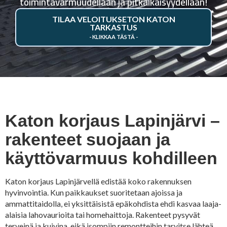
toimintavarmuudellaan ja pitkäikäisyydellään!
TILAA VELOITUKSETON KATON
TARKASTUS
Katon korjaus Lapinjärvi –
rakenteet suojaan ja
käyttövarmuus kohdilleen
Katon korjaus Lapinjärvellä edistää koko rakennuksen
hyvinvointia. Kun paikkaukset suoritetaan ajoissa ja
ammattitaidolla, ei yksittäisistä epäkohdista ehdi kasvaa laaja-
alaisia lahovaurioita tai homehaittoja. Rakenteet pysyvät
terveinä ja kuivina, eikä isompiin remontteihin tarvitse lähteä