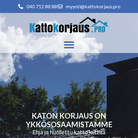
040 712 88 88
myynti@kattokorjaus.pro
KATON KORJAUS ON
YKKÖSOSAAMISTAMME
Ehjä ja huollettu katto kiittää