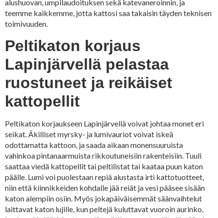
alushuovan, umpilaudoituksen sekä katevaneroinnin, ja
teemme kaikkemme, jotta kattosi saa takaisin täyden teknisen
toimivuuden.
Peltikaton korjaus
Lapinjärvellä pelastaa
ruostuneet ja reikäiset
kattopellit
Peltikaton korjaukseen Lapinjärvellä voivat johtaa monet eri
seikat. Äkilliset myrsky- ja lumivauriot voivat iskeä
odottamatta kattoon, ja saada aikaan monensuuruista
vahinkoa pintanaarmuista rikkoutuneisiin rakenteisiin. Tuuli
saattaa viedä kattopellit tai peltilistat tai kaataa puun katon
päälle. Lumi voi puolestaan repiä alustasta irti kattotuotteet,
niin että kiinnikkeiden kohdalle jää reiät ja vesi pääsee sisään
katon alempiin osiin. Myös jokapäiväisemmät säänvaihtelut
laittavat katon lujille, kun peltejä kuluttavat vuoroin aurinko,