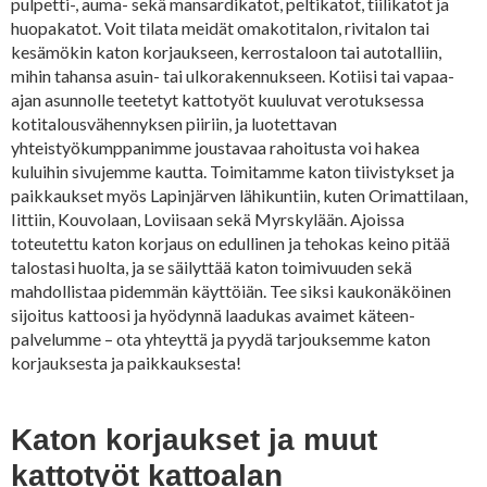
pulpetti-, auma- sekä mansardikatot, peltikatot, tiilikatot ja
huopakatot. Voit tilata meidät omakotitalon, rivitalon tai
kesämökin katon korjaukseen, kerrostaloon tai autotalliin,
mihin tahansa asuin- tai ulkorakennukseen. Kotiisi tai vapaa-
ajan asunnolle teetetyt kattotyöt kuuluvat verotuksessa
kotitalousvähennyksen piiriin, ja luotettavan
yhteistyökumppanimme joustavaa rahoitusta voi hakea
kuluihin sivujemme kautta. Toimitamme katon tiivistykset ja
paikkaukset myös Lapinjärven lähikuntiin, kuten Orimattilaan,
Iittiin, Kouvolaan, Loviisaan sekä Myrskylään. Ajoissa
toteutettu katon korjaus on edullinen ja tehokas keino pitää
talostasi huolta, ja se säilyttää katon toimivuuden sekä
mahdollistaa pidemmän käyttöiän. Tee siksi kaukonäköinen
sijoitus kattoosi ja hyödynnä laadukas avaimet käteen-
palvelumme – ota yhteyttä ja pyydä tarjouksemme katon
korjauksesta ja paikkauksesta!
Katon korjaukset ja muut
kattotyöt kattoalan