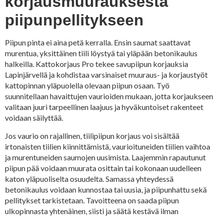
korjausmuurauksesta
piipunpellitykseen
Piipun pinta ei aina petä kerralla. Ensin saumat saattavat
murentua, yksittäinen tiili löystyä tai yläpään betonikaulus
halkeilla. Kattokorjaus Pro tekee savupiipun korjauksia
Lapinjärvellä ja kohdistaa varsinaiset muuraus- ja korjaustyöt
kattopinnan yläpuolella olevaan piipun osaan. Työ
suunnitellaan havaittujen vaurioiden mukaan, jotta korjaukseen
valitaan juuri tarpeellinen laajuus ja hyväkuntoiset rakenteet
voidaan säilyttää.
Jos vaurio on rajallinen, tiilipiipun korjaus voi sisältää
irtonaisten tiilien kiinnittämistä, vaurioituneiden tiilien vaihtoa
ja murentuneiden saumojen uusimista. Laajemmin rapautunut
piipun pää voidaan muurata osittain tai kokonaan uudelleen
katon yläpuoliselta osuudelta. Samassa yhteydessä
betonikaulus voidaan kunnostaa tai uusia, ja piipunhattu sekä
pellitykset tarkistetaan. Tavoitteena on saada piipun
ulkopinnasta yhtenäinen, siisti ja säätä kestävä ilman