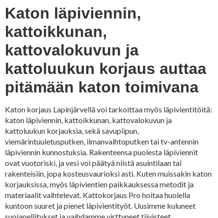
Katon läpiviennin,
kattoikkunan,
kattovalokuvun ja
kattoluukun korjaus auttaa
pitämään katon toimivana
Katon korjaus Lapinjärvellä voi tarkoittaa myös läpivientitöitä:
katon läpiviennin, kattoikkunan, kattovalokuvun ja
kattoluukun korjauksia, sekä savupiipun,
viemärintuuletusputken, ilmanvaihtoputken tai tv-antennin
läpiviennin kunnostuksia. Rakenteensa puolesta läpiviennit
ovat vuotoriski, ja vesi voi päätyä niistä asuintilaan tai
rakenteisiin, jopa kosteusvaurioksi asti. Kuten muissakin katon
korjauksissa, myös läpivientien paikkauksessa metodit ja
materiaalit vaihtelevat. Kattokorjaus Pro hoitaa huolella
kuntoon suuret ja pienet läpivientityöt. Uusimme kuluneet
suojapellitykset ja vaihdamme virttyneet tiivisteet