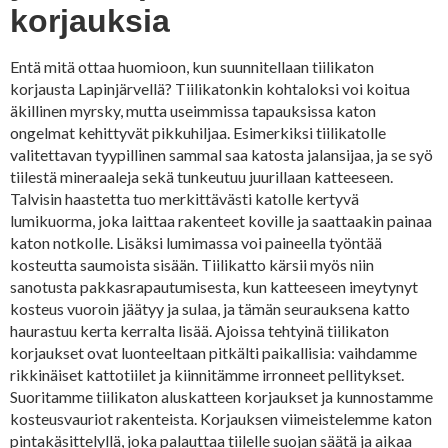
korjauksia
Entä mitä ottaa huomioon, kun suunnitellaan tiilikaton
korjausta Lapinjärvellä? Tiilikatonkin kohtaloksi voi koitua
äkillinen myrsky, mutta useimmissa tapauksissa katon
ongelmat kehittyvät pikkuhiljaa. Esimerkiksi tiilikatolle
valitettavan tyypillinen sammal saa katosta jalansijaa, ja se syö
tiilestä mineraaleja sekä tunkeutuu juurillaan katteeseen.
Talvisin haastetta tuo merkittävästi katolle kertyvä
lumikuorma, joka laittaa rakenteet koville ja saattaakin painaa
katon notkolle. Lisäksi lumimassa voi paineella työntää
kosteutta saumoista sisään. Tiilikatto kärsii myös niin
sanotusta pakkasrapautumisesta, kun katteeseen imeytynyt
kosteus vuoroin jäätyy ja sulaa, ja tämän seurauksena katto
haurastuu kerta kerralta lisää. Ajoissa tehtyinä tiilikaton
korjaukset ovat luonteeltaan pitkälti paikallisia: vaihdamme
rikkinäiset kattotiilet ja kiinnitämme irronneet pellitykset.
Suoritamme tiilikaton aluskatteen korjaukset ja kunnostamme
kosteusvauriot rakenteista. Korjauksen viimeistelemme katon
pintakäsittelyllä, joka palauttaa tiilelle suojan säätä ja aikaa