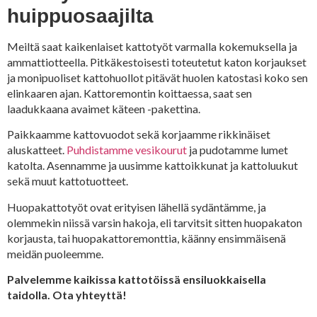
huippuosaajilta
Meiltä saat kaikenlaiset kattotyöt varmalla kokemuksella ja
ammattiotteella. Pitkäkestoisesti toteutetut katon korjaukset
ja monipuoliset kattohuollot pitävät huolen katostasi koko sen
elinkaaren ajan. Kattoremontin koittaessa, saat sen
laadukkaana avaimet käteen -pakettina.
Paikkaamme kattovuodot sekä korjaamme rikkinäiset
aluskatteet.
Puhdistamme vesikourut
ja pudotamme lumet
katolta. Asennamme ja uusimme kattoikkunat ja kattoluukut
sekä muut kattotuotteet.
Huopakattotyöt ovat erityisen lähellä sydäntämme, ja
olemmekin niissä varsin hakoja, eli tarvitsit sitten huopakaton
korjausta, tai huopakattoremonttia, käänny ensimmäisenä
meidän puoleemme.
Palvelemme kaikissa kattotöissä ensiluokkaisella
taidolla. Ota yhteyttä!