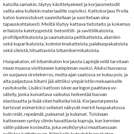
katoilla samakin, täytyy käsittelyaineet ja korjausmetodit
valita aina kullekin materiaalille sopiviksi. Kattokorjaus Prolla
katon kunnostukset suunnitellaan ja suoritetaan aina
tapauskohtaisesti. Meiltä löytyy kattava tietotaito ja kokemus
erilaisista katetyypeistä: betonitiili- ja savitiilikatoista,
profiilipeltikatoista ja saumatuista peltikatteista, alumiini-
sekä kuparikatoista, kolmiorimakatteista, palahuopakatoista
sekä sileistä, hitsattavista bitumikermikatoista.
Huopakaton, eli bitumikaton korjausta Lapinjärvellä tarvitaan
muun muassa vioittuneen katepinnan vuoksi. Aluksi huovassa
on suojaava sirotekerros, mutta ajan saatossa se kuluu pois, ja
alta paljastuva bitumi jää alttiiksi ympäristön mekaaniselle
rasitukselle. Lisäksi kattoon iskee auringon paahtava uv-
säteily, jonka kuivattava vaikutus heikentää huovan
elastisuutta ja lisää siten halkeiluriskiä. Korjaustarpeesta
kertovat esimerkiksi sellaiset näkyvät merkit huopakatossa
kuin reiät, repeämät, painumat ja kulumat. Toisinaan
katteeseen syntyy silmin havaittavia kupruja, kun kermien
väliin pääsee kosteutta, joka vesihöyryksi muuttuessaan
pullistaa kattohuovan. Nämä niin kutsutut huopakaton