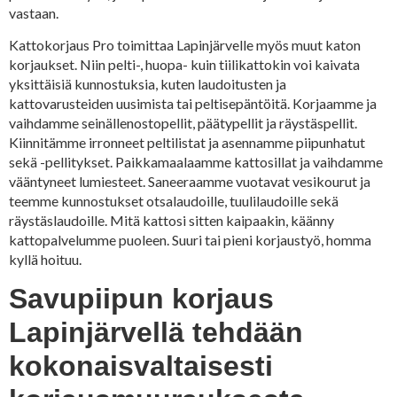
vastaan.
Kattokorjaus Pro toimittaa Lapinjärvelle myös muut katon
korjaukset. Niin pelti-, huopa- kuin tiilikattokin voi kaivata
yksittäisiä kunnostuksia, kuten laudoitusten ja
kattovarusteiden uusimista tai peltisepäntöitä. Korjaamme ja
vaihdamme seinällenostopellit, päätypellit ja räystäspellit.
Kiinnitämme irronneet peltilistat ja asennamme piipunhatut
sekä -pellitykset. Paikkamaalaamme kattosillat ja vaihdamme
vääntyneet lumiesteet. Saneeraamme vuotavat vesikourut ja
teemme kunnostukset otsalaudoille, tuulilaudoille sekä
räystäslaudoille. Mitä kattosi sitten kaipaakin, käänny
kattopalvelumme puoleen. Suuri tai pieni korjaustyö, homma
kyllä hoituu.
Savupiipun korjaus
Lapinjärvellä tehdään
kokonaisvaltaisesti