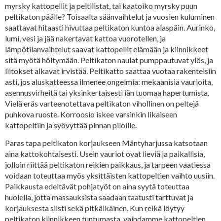
myrsky kattopellit ja peltilistat, tai kaatoiko myrsky puun
peltikaton päälle? Toisaalta säänvaihtelut ja vuosien kuluminen
saattavat hitaasti hivuttaa peltikaton kuntoa alaspäin. Aurinko,
lumi, vesi ja jää nakertavat kattoa vuorotellen, ja
lämpötilanvaihtelut saavat kattopellit elämään ja kiinnikkeet
sitä myötä höltymään. Peltikaton naulat pumppautuvat ylös, ja
liitokset alkavat irvistää. Peltikatto saattaa vuotaa rakenteisiin
asti, jos aluskatteessa ilmenee ongelmia: mekaanisia vaurioita,
asennusvirheitä tai yksinkertaisesti iän tuomaa hapertumista.
Vielä eräs varteenotettava peltikaton vihollinen on peltejä
puhkova ruoste. Korroosio iskee varsinkin likaiseen
kattopeltiin ja syövyttää pinnan piloille.
Paras tapa peltikaton korjaukseen Mäntyharjussa katsotaan
aina kattokohtaisesti. Usein vauriot ovat lieviä ja paikallisia,
jolloin riittää peltikaton reikien paikkaus, ja tarpeen vaatiessa
voidaan toteuttaa myös yksittäisten kattopeltien vaihto uusiin.
Paikkausta edeltävät pohjatyöt on aina syytä toteuttaa
huolella, jotta massauksista saadaan taatusti tarttuvat ja
korjauksesta siisti sekä pitkäikäinen. Kun reikä löytyy
peltikaton kiinnikkeen tuntumasta, vaihdamme kattopeltien