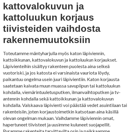
kattovalokuvun ja
kattoluukun korjaus
tiivisteiden vaihdosta
rakennemuutoksiin
Toteutamme mäntyharjulla myös katon läpiviennin,
kattoikkunan, kattovalokuvun ja kattoluukun korjaukset.
Läpivienteihin sisältyy rakenteen puolesta aina selkeä
vuotoriski, ja jos katosta ei varsinaista vauriota löydy,
paikantuu ongelma usein juuri läpivientiin. Katon korjausta
saatetaan kaivata muun muassa savupiipun tai kattoluukun
kohdalla, viemärintuuletusputken, ilmanvaihtoputken ja tv-
antennin kohdalla sekä kattoikkunan ja kattovalokuvun
kohdalla. Valskaava läpivienti voi päästää vedet asuintilaan tai
rakenteisiin, joten korjaustoimetkin katsotaan aina käsillä
olevan ongelman mukaan. Vaihdamme läpiviennin omat,
hapertuneet tiivisteet ja uusimme kuluneet suojapellit.
Puramme rakenteita tarvittavilta osin ja paikkaamme