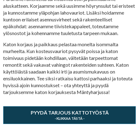
aluskatteen. Korjaamme sekä uusimme höyrynsulut tai eristeet
ja kunnostamme yläpohjan lahovauriot. Lisäksi hoidamme
kuntoon erilaiset asennusvirheet sekä rakenteelliset
epäkohdat: asennamme tiivistekappaleet, toteutamme
ylösnostot ja kohennamme tuuletusta tarpeen mukaan.
Katon korjaus ja paikkaus pelastaa monelta isommalta
murheelta. Kun kosteusvauriot pysyvät poissa ja katon
toimivuus pidetään kohdillaan, vältetään tarpeettomat
remontit sekä vakavat vahingot rakenteiden suhteen. Katon
käyttöiästä saadaan kaikki irti ja asumismukavuus on
ensiluokkainen. Tee siksi ratkaisu kattosi parhaaksi ja toteuta
hyvissä ajoin kunnostukset – ota yhteyttä ja pyydä
tarjouksemme katon korjauksesta Mäntyharjussa!
PYYDÄ TARJOUS KATTOTYÖSTÄ