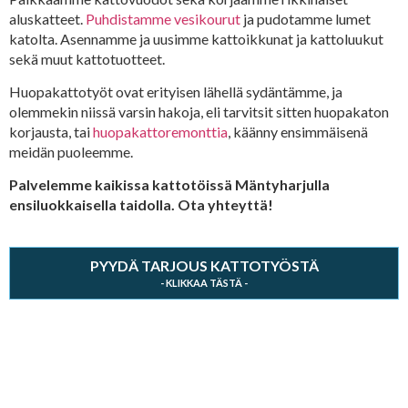
aluskatteet.
Puhdistamme vesikourut
ja pudotamme lumet
katolta. Asennamme ja uusimme kattoikkunat ja kattoluukut
sekä muut kattotuotteet.
Huopakattotyöt ovat erityisen lähellä sydäntämme, ja
olemmekin niissä varsin hakoja, eli tarvitsit sitten huopakaton
korjausta, tai
huopakattoremonttia
, käänny ensimmäisenä
meidän puoleemme.
Palvelemme kaikissa kattotöissä Mäntyharjulla
ensiluokkaisella taidolla. Ota yhteyttä!
PYYDÄ TARJOUS KATTOTYÖSTÄ