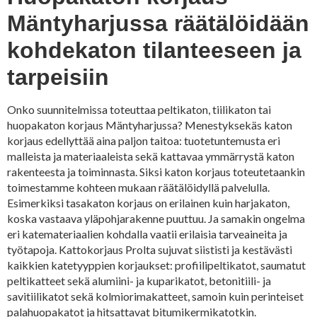
Mäntyharjussa räätälöidään
kohdekaton tilanteeseen ja
tarpeisiin
Onko suunnitelmissa toteuttaa peltikaton, tiilikaton tai
huopakaton korjaus Mäntyharjussa? Menestyksekäs katon
korjaus edellyttää aina paljon taitoa: tuotetuntemusta eri
malleista ja materiaaleista sekä kattavaa ymmärrystä katon
rakenteesta ja toiminnasta. Siksi katon korjaus toteutetaankin
toimestamme kohteen mukaan räätälöidyllä palvelulla.
Esimerkiksi tasakaton korjaus on erilainen kuin harjakaton,
koska vastaava yläpohjarakenne puuttuu. Ja samakin ongelma
eri katemateriaalien kohdalla vaatii erilaisia tarveaineita ja
työtapoja. Kattokorjaus Prolta sujuvat siististi ja kestävästi
kaikkien katetyyppien korjaukset: profiilipeltikatot, saumatut
peltikatteet sekä alumiini- ja kuparikatot, betonitiili- ja
savitiilikatot sekä kolmiorimakatteet, samoin kuin perinteiset
palahuopakatot ja hitsattavat bitumikermikatotkin.