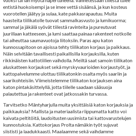
vuoksi tai iän myötä hapertuneena. Vanhetessaan tiilestä tulee
entistä huokoisempi ja se imee vettä sisäänsä, ja kun kosteus
vuorotellen jäätyy ja sulaa, kate pakkasrapautuu. Muita
haasteita tiilikatolle tuovat sammalkasvusto ja lumikuorma;
sammal ja jäkälä syövät tiilestä ravinteita ja pureutuvat
juurillaan katteeseen, ja lumi saattaa painaa rakenteet notkolle
tai aiheuttaa saumavuotoja liitoksiin. Paras apu katon
kunnossapitoon on ajoissa tehty tiilikaton korjaus ja paikkaus.
Näin selvitään tavallisesti paikallisilla korjauksilla, kuten
rikkinäisten kattotiilien vaihdolla. Meiltä saat samoin tiilikaton
aluskatteen korjaukset sekä myrskyvaurioiden korjaustyöt, ja
kattopalvelumme ulottuu tiilikatonkin osalta myös saariin ja
saarikohteisiin. Viimeistelemme tiilikaton korjauksen aina
katon pintakäsittelyllä, jotta tiilelle saadaan sääsuoja
palautettua ja rakenteet ovat jatkossakin turvassa.
Tarvitsetko Mäntyharjulla muita yksittäisiä katon korjauksia ja
paikkauksia? Mallista ja materiaalista riippumatta katto voi
kaivata peltitöitä, laudoitusten uusimista tai kattovarustelujen
kunnostuksia. Kattokorjaus Prolta nämäkin työt sujuvat
siististi ja laadukkaasti. Maalaamme sekä vaihdamme