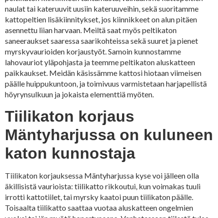
naulat tai kateruuvit uusiin kateruuveihin, sekä suoritamme
kattopeltien lisäkiinnitykset, jos kiinnikkeet on alun pitäen
asennettu liian harvaan. Meiltä saat myös peltikaton
saneeraukset saaressa saarikohteissa sekä suuret ja pienet
myrskyvaurioiden korjaustyöt. Samoin kunnostamme
lahovauriot yläpohjasta ja teemme peltikaton aluskatteen
paikkaukset. Meidän käsissämme kattosi hiotaan viimeisen
päälle huippukuntoon, ja toimivuus varmistetaan harjapellistä
höyrynsulkuun ja jokaista elementtiä myöten.
Tiilikaton korjaus
Mäntyharjussa on kuluneen
katon kunnostaja
Tiilikaton korjauksessa Mäntyharjussa kyse voi jälleen olla
äkillisistä vaurioista: tiilikatto rikkoutui, kun voimakas tuuli
irrotti kattotiilet, tai myrsky kaatoi puun tiilikaton päälle.
Toisaalta tiilikatto saattaa vuotaa aluskatteen ongelmien