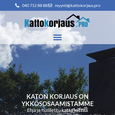
040 712 88 88
myynti@kattokorjaus.pro
KATON KORJAUS ON
YKKÖSOSAAMISTAMME
Ehjä ja huollettu katto kiittää