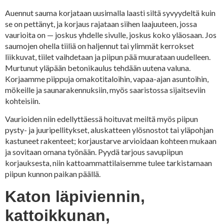
Auennut sauma korjataan uusimalla laasti siltä syvyydeltä kuin
se on pettänyt, ja korjaus rajataan siihen laajuuteen, jossa
vaurioita on — joskus yhdelle sivulle, joskus koko yläosaan. Jos
saumojen ohella tiiliä on haljennut tai ylimmät kerrokset
liikkuvat, tiilet vaihdetaan ja piipun pää muurataan uudelleen.
Murtunut yläpään betonikaulus tehdään uutena valuna.
Korjaamme piippuja omakotitaloihin, vapaa-ajan asuntoihin,
mökeille ja saunarakennuksiin, myös saaristossa sijaitseviin
kohteisiin.
Vaurioiden niin edellyttäessä hoituvat meiltä myös piipun
pysty- ja juuripellitykset, aluskatteen ylösnostot tai yläpohjan
kastuneet rakenteet; korjaustarve arvioidaan kohteen mukaan
ja sovitaan omana työnään. Pyydä tarjous savupiipun
korjauksesta, niin kattoammattilaisemme tulee tarkistamaan
piipun kunnon paikan päällä.
Katon läpiviennin,
kattoikkunan,