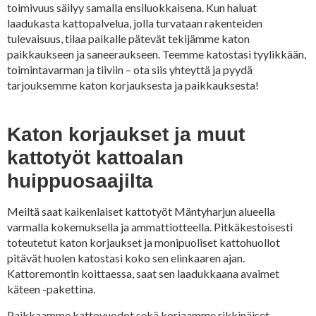
toimivuus säilyy samalla ensiluokkaisena. Kun haluat
laadukasta kattopalvelua, jolla turvataan rakenteiden
tulevaisuus, tilaa paikalle pätevät tekijämme katon
paikkaukseen ja saneeraukseen. Teemme katostasi tyylikkään,
toimintavarman ja tiiviin – ota siis yhteyttä ja pyydä
tarjouksemme katon korjauksesta ja paikkauksesta!
Katon korjaukset ja muut
kattotyöt kattoalan
huippuosaajilta
Meiltä saat kaikenlaiset kattotyöt Mäntyharjun alueella
varmalla kokemuksella ja ammattiotteella. Pitkäkestoisesti
toteutetut katon korjaukset ja monipuoliset kattohuollot
pitävät huolen katostasi koko sen elinkaaren ajan.
Kattoremontin koittaessa, saat sen laadukkaana avaimet
käteen -pakettina.
Paikkaamme kattovuodot sekä korjaamme rikkinäiset