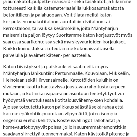
ja aumakatot, pulpetti-, mansardi- sekä tasakatot, ja liikumme
tottuneesti kaikilla katemateriaaleilla lukkosaumakatosta
betonitiileen ja palahuopaan. Voit tilata meiltä katon
korjauksen omakotitaloon, autotalliin, rivitaloon tai
kerrostaloon, tai vaikka kesämökille, joita Mäntyharjun
maisemista paljon löytyy. Suoritamme katon korjaustyöt myös
saaressa saarikohteissa sekä myrskyvaurioiden korjaukset.
Kaikki kunnostukset toteutamme kokonaisvaltaisella
palvelulla ja avaimet käteen- periaatteella.
Katon tiivistykset ja paikkaukset saat meiltä myös
Mäntyharjun lähikuntiin: Pertunmaalle, Kouvolaan, Mikkeliin,
Heinolaan sekä Hirvensalmelle. Kattotöiden kuluihin on
sivujemme kautta haettavissa joustavaa rahoitusta tarpeen
mukaan, ja kotiin tai vapaa-ajan asuntoon teetetyt työt voi
hyödyntää verotuksessa kotitalousvähennyksen kohdalla.
Ajoissa toteutettu katon paikkaus säästää sekä rahaa että
kattoa: epäkohtiin puututaan viipymättä, joten isompia
ongelmia ei ehdi kehittyä. Kosteusvahingot, lahohaitat ja
homevauriot pysyvät poissa, jolloin suuremmat remontitkin
saadaan siirrettyä tuonnemmaksi. Katon käyttöikä pitenee ja