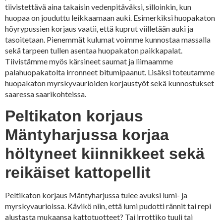
tiivistettävä aina takaisin vedenpitäväksi, silloinkin, kun
huopaa on jouduttu leikkaamaan auki. Esimerkiksi huopakaton
höyrypussien korjaus vaatii, että kuprut viilletään auki ja
tasoitetaan. Pienemmät kulumat voimme kunnostaa massalla
sekä tarpeen tullen asentaa huopakaton paikkapalat.
Tiivistämme myös kärsineet saumat ja liimaamme
palahuopakatolta irronneet bitumipaanut. Lisäksi toteutamme
huopakaton myrskyvaurioiden korjaustyöt sekä kunnostukset
saaressa saarikohteissa.
Peltikaton korjaus
Mäntyharjussa korjaa
höltyneet kiinnikkeet sekä
reikäiset kattopellit
Peltikaton korjaus Mäntyharjussa tulee avuksi lumi- ja
myrskyvaurioissa. Kävikö niin, että lumi pudotti rännit tai repi
alustasta mukaansa kattotuotteet? Tai irrottiko tuuli tai