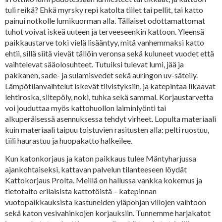
tuli reikä? Ehkä myrsky repi katolta tiilet tai pellit, tai katto
painui notkolle lumikuorman alla. Tällaiset odottamattomat
tuhot voivat iskeä uuteen ja terveeseenkin kattoon. Yleensä
paikkaustarve toki vielä lisääntyy, mitä vanhemmaksi katto
ehtii, sillä siitä vievät tällöin veronsa sekä kuluneet vuodet että
vaihtelevat sääolosuhteet. Tutuiksi tulevat lumi, jää ja
pakkanen, sade- ja sulamisvedet sekä auringon uv-säteily.
Lämpötilanvaihtelut iskevät tiivistyksiin, ja katepintaa likaavat
lehtiroska, siitepöly, noki, tuhka sekä sammal. Korjaustarvetta
voi jouduttaa myös kattohuollon laiminlyönti tai
alkuperäisessä asennuksessa tehdyt virheet. Lopulta materiaali
kuin materiaali taipuu toistuvien rasitusten alla: pelti ruostuu,
tiili haurastuu ja huopakatto halkeilee.
Kun katonkorjaus ja katon paikkaus tulee Mäntyharjussa
ajankohtaiseksi, kattavan palvelun tilanteeseen löydät
Kattokorjaus Prolta. Meillä on hallussa vankka kokemus ja
tietotaito erilaisista kattotöistä – katepinnan
vuotopaikkauksista kastuneiden yläpohjan villojen vaihtoon
sekä katon vesivahinkojen korjauksiin. Tunnemme harjakatot