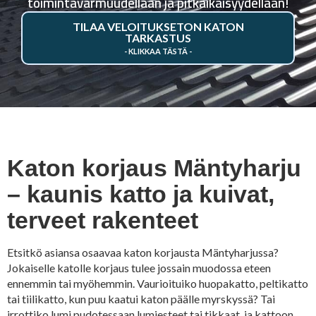
toimintavarmuudellaan ja pitkäikäisyydellään!
TILAA VELOITUKSETON KATON
TARKASTUS
Katon korjaus Mäntyharju
– kaunis katto ja kuivat,
terveet rakenteet
Etsitkö asiansa osaavaa katon korjausta Mäntyharjussa?
Jokaiselle katolle korjaus tulee jossain muodossa eteen
ennemmin tai myöhemmin. Vaurioituiko huopakatto, peltikatto
tai tiilikatto, kun puu kaatui katon päälle myrskyssä? Tai
irrottiko lumi pudotessaan lumiesteet tai tikkaat, ja kattoon