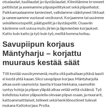
otsalaudat, tuulilaudat ja räystäslaudat. Kiinnitämme irronneet
peltilistat ja asennamme piipunpellitykset sekä piipunhatut.
Paikkamaalaamme lumiesteet, vaihdamme vääntyneet tikkaat
ja saneeraamme vuotavat vesikourut. Korjaamme tai uusimme
seinällenostopellit, päätypellit ja räystäspellit. Osaaviin
käsiimme voit uskoa myös jiirien ja läpivientien korjaukset.
Katto kuin katto ja työ kuin työ, meiltä homma hoituu.
Savupiipun korjaus
Mäntyharju – korjattu
muuraus kestää säät
Tiili kestää vuosikymmeniä, mutta sitä paikallaan pitävä laasti
ei kestä yhtä kauan. Siksi savupiipun korjaus Mäntyharjulla
alkaa usein saumoista: laastia irtoaa hiekkana, saumoihin
syntyy koloja ja piipun yläpää alkaa vetää vettä sisäänsä. Työ
kohdistuu katon yläpuolella olevaan piipun osaan, ja muurarit,
kattoammattilaiset, telineet sekä henkilönostimet tulevat
mukana Kattokorjaus Prolta.