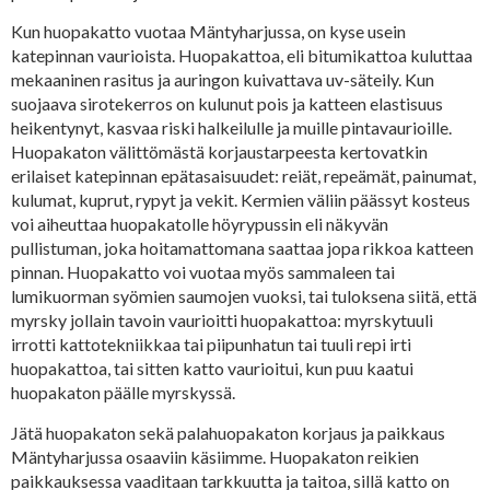
Kun huopakatto vuotaa Mäntyharjussa, on kyse usein
katepinnan vaurioista. Huopakattoa, eli bitumikattoa kuluttaa
mekaaninen rasitus ja auringon kuivattava uv-säteily. Kun
suojaava sirotekerros on kulunut pois ja katteen elastisuus
heikentynyt, kasvaa riski halkeilulle ja muille pintavaurioille.
Huopakaton välittömästä korjaustarpeesta kertovatkin
erilaiset katepinnan epätasaisuudet: reiät, repeämät, painumat,
kulumat, kuprut, rypyt ja vekit. Kermien väliin päässyt kosteus
voi aiheuttaa huopakatolle höyrypussin eli näkyvän
pullistuman, joka hoitamattomana saattaa jopa rikkoa katteen
pinnan. Huopakatto voi vuotaa myös sammaleen tai
lumikuorman syömien saumojen vuoksi, tai tuloksena siitä, että
myrsky jollain tavoin vaurioitti huopakattoa: myrskytuuli
irrotti kattotekniikkaa tai piipunhatun tai tuuli repi irti
huopakattoa, tai sitten katto vaurioitui, kun puu kaatui
huopakaton päälle myrskyssä.
Jätä huopakaton sekä palahuopakaton korjaus ja paikkaus
Mäntyharjussa osaaviin käsiimme. Huopakaton reikien
paikkauksessa vaaditaan tarkkuutta ja taitoa, sillä katto on