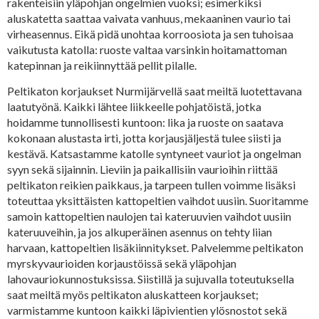
rakenteisiin yläpohjan ongelmien vuoksi; esimerkiksi
aluskatetta saattaa vaivata vanhuus, mekaaninen vaurio tai
virheasennus. Eikä pidä unohtaa korroosiota ja sen tuhoisaa
vaikutusta katolla: ruoste valtaa varsinkin hoitamattoman
katepinnan ja reikiinnyttää pellit pilalle.
Peltikaton korjaukset Nurmijärvellä saat meiltä luotettavana
laatutyönä. Kaikki lähtee liikkeelle pohjatöistä, jotka
hoidamme tunnollisesti kuntoon: lika ja ruoste on saatava
kokonaan alustasta irti, jotta korjausjäljestä tulee siisti ja
kestävä. Katsastamme katolle syntyneet vauriot ja ongelman
syyn sekä sijainnin. Lieviin ja paikallisiin vaurioihin riittää
peltikaton reikien paikkaus, ja tarpeen tullen voimme lisäksi
toteuttaa yksittäisten kattopeltien vaihdot uusiin. Suoritamme
samoin kattopeltien naulojen tai kateruuvien vaihdot uusiin
kateruuveihin, ja jos alkuperäinen asennus on tehty liian
harvaan, kattopeltien lisäkiinnitykset. Palvelemme peltikaton
myrskyvaurioiden korjaustöissä sekä yläpohjan
lahovauriokunnostuksissa. Siistillä ja sujuvalla toteutuksella
saat meiltä myös peltikaton aluskatteen korjaukset;
varmistamme kuntoon kaikki läpivientien ylösnostot sekä