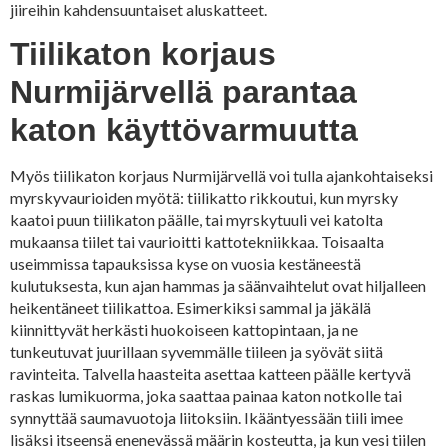
jiireihin kahdensuuntaiset aluskatteet.
Tiilikaton korjaus
Nurmijärvellä parantaa
katon käyttövarmuutta
Myös tiilikaton korjaus Nurmijärvellä voi tulla ajankohtaiseksi
myrskyvaurioiden myötä: tiilikatto rikkoutui, kun myrsky
kaatoi puun tiilikaton päälle, tai myrskytuuli vei katolta
mukaansa tiilet tai vaurioitti kattotekniikkaa. Toisaalta
useimmissa tapauksissa kyse on vuosia kestäneestä
kulutuksesta, kun ajan hammas ja säänvaihtelut ovat hiljalleen
heikentäneet tiilikattoa. Esimerkiksi sammal ja jäkälä
kiinnittyvät herkästi huokoiseen kattopintaan, ja ne
tunkeutuvat juurillaan syvemmälle tiileen ja syövät siitä
ravinteita. Talvella haasteita asettaa katteen päälle kertyvä
raskas lumikuorma, joka saattaa painaa katon notkolle tai
synnyttää saumavuotoja liitoksiin. Ikääntyessään tiili imee
lisäksi itseensä enenevässä määrin kosteutta, ja kun vesi tiilen