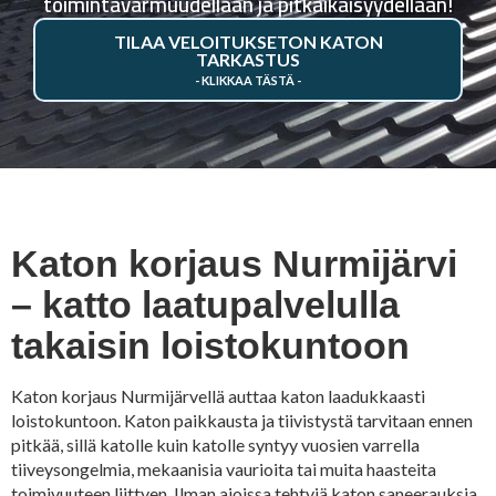
toimintavarmuudellaan ja pitkäikäisyydellään!
TILAA VELOITUKSETON KATON
TARKASTUS
Katon korjaus Nurmijärvi
– katto laatupalvelulla
takaisin loistokuntoon
Katon korjaus Nurmijärvellä auttaa katon laadukkaasti
loistokuntoon. Katon paikkausta ja tiivistystä tarvitaan ennen
pitkää, sillä katolle kuin katolle syntyy vuosien varrella
tiiveysongelmia, mekaanisia vaurioita tai muita haasteita
toimivuuteen liittyen. Ilman ajoissa tehtyjä katon saneerauksia