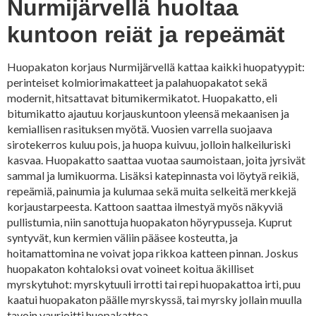
Nurmijärvellä huoltaa
kuntoon reiät ja repeämät
Huopakaton korjaus Nurmijärvellä kattaa kaikki huopatyypit:
perinteiset kolmiorimakatteet ja palahuopakatot sekä
modernit, hitsattavat bitumikermikatot. Huopakatto, eli
bitumikatto ajautuu korjauskuntoon yleensä mekaanisen ja
kemiallisen rasituksen myötä. Vuosien varrella suojaava
sirotekerros kuluu pois, ja huopa kuivuu, jolloin halkeiluriski
kasvaa. Huopakatto saattaa vuotaa saumoistaan, joita jyrsivät
sammal ja lumikuorma. Lisäksi katepinnasta voi löytyä reikiä,
repeämiä, painumia ja kulumaa sekä muita selkeitä merkkejä
korjaustarpeesta. Kattoon saattaa ilmestyä myös näkyviä
pullistumia, niin sanottuja huopakaton höyrypusseja. Kuprut
syntyvät, kun kermien väliin pääsee kosteutta, ja
hoitamattomina ne voivat jopa rikkoa katteen pinnan. Joskus
huopakaton kohtaloksi ovat voineet koitua äkilliset
myrskytuhot: myrskytuuli irrotti tai repi huopakattoa irti, puu
kaatui huopakaton päälle myrskyssä, tai myrsky jollain muulla
tavoin vaurioitti huopakattoa.