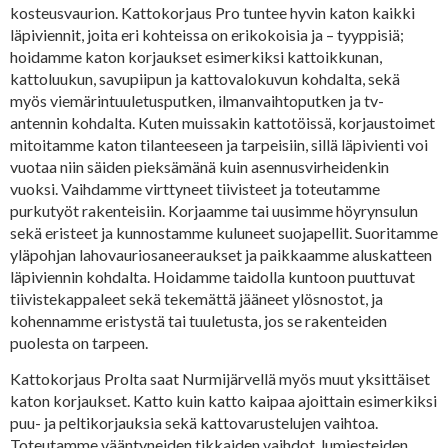
kosteusvaurion. Kattokorjaus Pro tuntee hyvin katon kaikki
läpiviennit, joita eri kohteissa on erikokoisia ja – tyyppisiä;
hoidamme katon korjaukset esimerkiksi kattoikkunan,
kattoluukun, savupiipun ja kattovalokuvun kohdalta, sekä
myös viemärintuuletusputken, ilmanvaihtoputken ja tv-
antennin kohdalta. Kuten muissakin kattotöissä, korjaustoimet
mitoitamme katon tilanteeseen ja tarpeisiin, sillä läpivienti voi
vuotaa niin säiden pieksämänä kuin asennusvirheidenkin
vuoksi. Vaihdamme virttyneet tiivisteet ja toteutamme
purkutyöt rakenteisiin. Korjaamme tai uusimme höyrynsulun
sekä eristeet ja kunnostamme kuluneet suojapellit. Suoritamme
yläpohjan lahovauriosaneeraukset ja paikkaamme aluskatteen
läpiviennin kohdalta. Hoidamme taidolla kuntoon puuttuvat
tiivistekappaleet sekä tekemättä jääneet ylösnostot, ja
kohennamme eristystä tai tuuletusta, jos se rakenteiden
puolesta on tarpeen.
Kattokorjaus Prolta saat Nurmijärvellä myös muut yksittäiset
katon korjaukset. Katto kuin katto kaipaa ajoittain esimerkiksi
puu- ja peltikorjauksia sekä kattovarustelujen vaihtoa.
Toteutamme vääntyneiden tikkaiden vaihdot, lumiesteiden