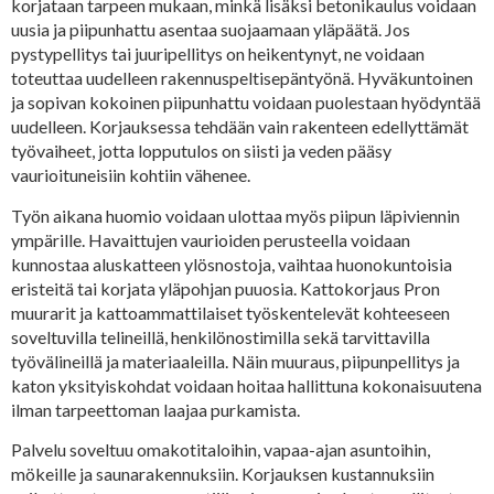
korjataan tarpeen mukaan, minkä lisäksi betonikaulus voidaan
uusia ja piipunhattu asentaa suojaamaan yläpäätä. Jos
pystypellitys tai juuripellitys on heikentynyt, ne voidaan
toteuttaa uudelleen rakennuspeltisepäntyönä. Hyväkuntoinen
ja sopivan kokoinen piipunhattu voidaan puolestaan hyödyntää
uudelleen. Korjauksessa tehdään vain rakenteen edellyttämät
työvaiheet, jotta lopputulos on siisti ja veden pääsy
vaurioituneisiin kohtiin vähenee.
Työn aikana huomio voidaan ulottaa myös piipun läpiviennin
ympärille. Havaittujen vaurioiden perusteella voidaan
kunnostaa aluskatteen ylösnostoja, vaihtaa huonokuntoisia
eristeitä tai korjata yläpohjan puuosia. Kattokorjaus Pron
muurarit ja kattoammattilaiset työskentelevät kohteeseen
soveltuvilla telineillä, henkilönostimilla sekä tarvittavilla
työvälineillä ja materiaaleilla. Näin muuraus, piipunpellitys ja
katon yksityiskohdat voidaan hoitaa hallittuna kokonaisuutena
ilman tarpeettoman laajaa purkamista.
Palvelu soveltuu omakotitaloihin, vapaa-ajan asuntoihin,
mökeille ja saunarakennuksiin. Korjauksen kustannuksiin