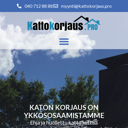
040 712 88 88
myynti@kattokorjaus.pro
KATON KORJAUS ON
YKKÖSOSAAMISTAMME
Ehjä ja huollettu katto kiittää