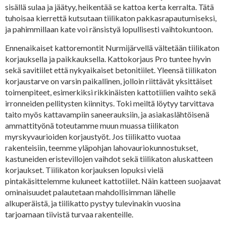
sisällä sulaa ja jäätyy, heikentää se kattoa kerta kerralta. Tätä
tuhoisaa kierrettä kutsutaan tiilikaton pakkasrapautumiseksi,
ja pahimmillaan kate voi ränsistyä lopullisesti vaihtokuntoon.
Ennenaikaiset kattoremontit Nurmijärvellä vältetään tiilikaton
korjauksella ja paikkauksella. Kattokorjaus Pro tuntee hyvin
sekä savitiilet että nykyaikaiset betonitiilet. Yleensä tiilikaton
korjaustarve on varsin paikallinen, jolloin riittävät yksittäiset
toimenpiteet, esimerkiksi rikkinäisten kattotiilien vaihto sekä
irronneiden pellitysten kiinnitys. Toki meiltä löytyy tarvittava
taito myös kattavampiin saneerauksiin, ja asiakaslähtöisenä
ammattityönä toteutamme muun muassa tiilikaton
myrskyvaurioiden korjaustyöt. Jos tiilikatto vuotaa
rakenteisiin, teemme yläpohjan lahovauriokunnostukset,
kastuneiden eristevillojen vaihdot sekä tiilikaton aluskatteen
korjaukset. Tiilikaton korjauksen lopuksi vielä
pintakäsittelemme kuluneet kattotiilet. Näin katteen suojaavat
ominaisuudet palautetaan mahdollisimman lähelle
alkuperäistä, ja tiilikatto pystyy tulevinakin vuosina
tarjoamaan tiivistä turvaa rakenteille.