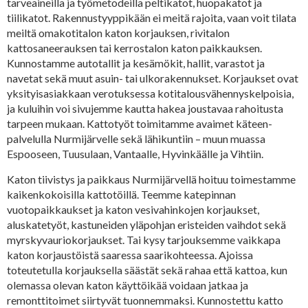
tarveaineilla ja työmetodeilla peltikatot, huopakatot ja
tiilikatot. Rakennustyyppikään ei meitä rajoita, vaan voit tilata
meiltä omakotitalon katon korjauksen, rivitalon
kattosaneerauksen tai kerrostalon katon paikkauksen.
Kunnostamme autotallit ja kesämökit, hallit, varastot ja
navetat sekä muut asuin- tai ulkorakennukset. Korjaukset ovat
yksityisasiakkaan verotuksessa kotitalousvähennyskelpoisia,
ja kuluihin voi sivujemme kautta hakea joustavaa rahoitusta
tarpeen mukaan. Kattotyöt toimitamme avaimet käteen-
palvelulla Nurmijärvelle sekä lähikuntiin – muun muassa
Espooseen, Tuusulaan, Vantaalle, Hyvinkäälle ja Vihtiin.
Katon tiivistys ja paikkaus Nurmijärvellä hoituu toimestamme
kaikenkokoisilla kattotöillä. Teemme katepinnan
vuotopaikkaukset ja katon vesivahinkojen korjaukset,
aluskatetyöt, kastuneiden yläpohjan eristeiden vaihdot sekä
myrskyvauriokorjaukset. Tai kysy tarjouksemme vaikkapa
katon korjaustöistä saaressa saarikohteessa. Ajoissa
toteutetulla korjauksella säästät sekä rahaa että kattoa, kun
olemassa olevan katon käyttöikää voidaan jatkaa ja
remonttitoimet siirtyvät tuonnemmaksi. Kunnostettu katto