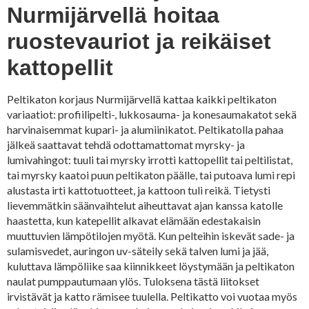
Nurmijärvellä hoitaa
ruostevauriot ja reikäiset
kattopellit
Peltikaton korjaus Nurmijärvellä kattaa kaikki peltikaton
variaatiot: profiilipelti-, lukkosauma- ja konesaumakatot sekä
harvinaisemmat kupari- ja alumiinikatot. Peltikatolla pahaa
jälkeä saattavat tehdä odottamattomat myrsky- ja
lumivahingot: tuuli tai myrsky irrotti kattopellit tai peltilistat,
tai myrsky kaatoi puun peltikaton päälle, tai putoava lumi repi
alustasta irti kattotuotteet, ja kattoon tuli reikä. Tietysti
lievemmätkin säänvaihtelut aiheuttavat ajan kanssa katolle
haastetta, kun katepellit alkavat elämään edestakaisin
muuttuvien lämpötilojen myötä. Kun pelteihin iskevät sade- ja
sulamisvedet, auringon uv-säteily sekä talven lumi ja jää,
kuluttava lämpöliike saa kiinnikkeet löystymään ja peltikaton
naulat pumppautumaan ylös. Tuloksena tästä liitokset
irvistävät ja katto rämisee tuulella. Peltikatto voi vuotaa myös