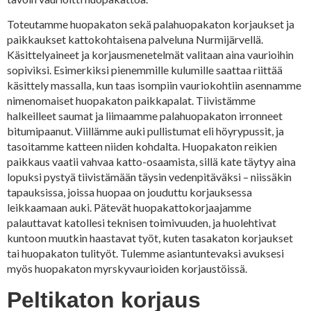
Toteutamme huopakaton sekä palahuopakaton korjaukset ja
paikkaukset kattokohtaisena palveluna Nurmijärvellä.
Käsittelyaineet ja korjausmenetelmät valitaan aina vaurioihin
sopiviksi. Esimerkiksi pienemmille kulumille saattaa riittää
käsittely massalla, kun taas isompiin vauriokohtiin asennamme
nimenomaiset huopakaton paikkapalat. Tiivistämme
halkeilleet saumat ja liimaamme palahuopakaton irronneet
bitumipaanut. Viillämme auki pullistumat eli höyrypussit, ja
tasoitamme katteen niiden kohdalta. Huopakaton reikien
paikkaus vaatii vahvaa katto-osaamista, sillä kate täytyy aina
lopuksi pystyä tiivistämään täysin vedenpitäväksi – niissäkin
tapauksissa, joissa huopaa on jouduttu korjauksessa
leikkaamaan auki. Pätevät huopakattokorjaajamme
palauttavat katollesi teknisen toimivuuden, ja huolehtivat
kuntoon muutkin haastavat työt, kuten tasakaton korjaukset
tai huopakaton tulityöt. Tulemme asiantuntevaksi avuksesi
myös huopakaton myrskyvaurioiden korjaustöissä.
Peltikaton korjaus