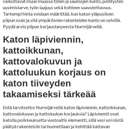
vaikuttavat muun muassa tiilien ja saumojen kunto, pellitysten
uusimistarve, työn laajuus sekä kohteen saavutettavuus.
Tarkempi hinta voidaan määrittää, kun katon yläpuolisen
piipun osan ja sitä ympäröivien rakenteiden kunto on selvillä.
Pyydä arvio piipun korjaustarpeesta Nurmijärvellä.
Katon läpiviennin,
kattoikkunan,
kattovalokuvun ja
kattoluukun korjaus on
katon tiiveyden
takaamiseksi tärkeää
Entä tarvitsetko Nurmijärvellä katon läpiviennin, kattoikkunan,
kattovalokuvun ja kattoluukun korjauksia? Läpiviennit ovat
katolla poikkeuksetta vuotoaltis elementti, sillä vesi voi niistä
päätyä rakenteisiin tai huonetilaan ja kehittää kattavan