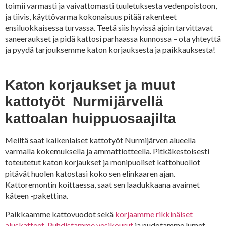
toimii varmasti ja vaivattomasti tuuletuksesta vedenpoistoon,
ja tiivis, käyttövarma kokonaisuus pitää rakenteet
ensiluokkaisessa turvassa. Teetä siis hyvissä ajoin tarvittavat
saneeraukset ja pidä kattosi parhaassa kunnossa – ota yhteyttä
ja pyydä tarjouksemme katon korjauksesta ja paikkauksesta!
Katon korjaukset ja muut
kattotyöt Nurmijärvellä
kattoalan huippuosaajilta
Meiltä saat kaikenlaiset kattotyöt Nurmijärven alueella
varmalla kokemuksella ja ammattiotteella. Pitkäkestoisesti
toteutetut katon korjaukset ja monipuoliset kattohuollot
pitävät huolen katostasi koko sen elinkaaren ajan.
Kattoremontin koittaessa, saat sen laadukkaana avaimet
käteen -pakettina.
Paikkaamme kattovuodot sekä
korjaamme rikkinäiset
aluskatteet
.
Puhdistamme vesikourut
ja pudotamme lumet