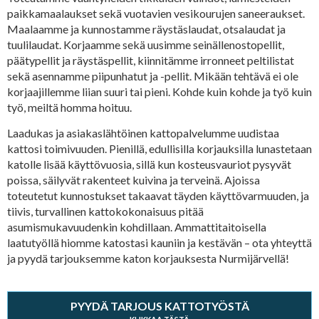
paikkamaalaukset sekä vuotavien vesikourujen saneeraukset.
Maalaamme ja kunnostamme räystäslaudat, otsalaudat ja
tuulilaudat. Korjaamme sekä uusimme seinällenostopellit,
päätypellit ja räystäspellit, kiinnitämme irronneet peltilistat
sekä asennamme piipunhatut ja -pellit. Mikään tehtävä ei ole
korjaajillemme liian suuri tai pieni. Kohde kuin kohde ja työ kuin
työ, meiltä homma hoituu.
Laadukas ja asiakaslähtöinen kattopalvelumme uudistaa
kattosi toimivuuden. Pienillä, edullisilla korjauksilla lunastetaan
katolle lisää käyttövuosia, sillä kun kosteusvauriot pysyvät
poissa, säilyvät rakenteet kuivina ja terveinä. Ajoissa
toteutetut kunnostukset takaavat täyden käyttövarmuuden, ja
tiivis, turvallinen kattokokonaisuus pitää
asumismukavuudenkin kohdillaan. Ammattitaitoisella
laatutyöllä hiomme katostasi kauniin ja kestävän – ota yhteyttä
ja pyydä tarjouksemme katon korjauksesta Nurmijärvellä!
PYYDÄ TARJOUS KATTOTYÖSTÄ