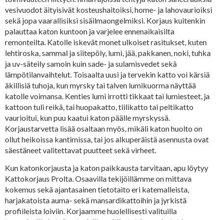
vesivuodot äityisivät kosteushaitoiksi, home- ja lahovaurioiksi
sekä jopa vaarallisiksi sisäilmaongelmiksi. Korjaus kuitenkin
palauttaa katon kuntoon ja varjelee ennenaikaisilta
remonteilta. Katolle iskevät monet ulkoiset rasitukset, kuten
lehtiroska, sammal ja siitepöly, lumi, jää, pakkanen, noki, tuhka
ja uv-säteily samoin kuin sade- ja sulamisvedet sekä
lämpötilanvaihtelut. Toisaalta uusi ja tervekin katto voi kärsiä
äkillisiä tuhoja, kun myrsky tai talven lumikuorma näyttää
katolle voimansa. Kenties lumi irrotti tikkaat tai lumiesteet, ja
kattoon tuli reikä, tai huopakatto, tiilikatto tai peltikatto
vaurioitui, kun puu kaatui katon päälle myrskyssä.
Korjaustarvetta lisää osaltaan myös, mikäli katon huolto on
ollut heikoissa kantimissa, tai jos alkuperäistä asennusta ovat
säestäneet valitettavat puutteet sekä virheet.
Kun katonkorjausta ja katon paikkausta tarvitaan, apu löytyy
Kattokorjaus Prolta. Osaavilla tekijöillämme on mittava
kokemus sekä ajantasainen tietotaito eri katemalleista,
harjakatoista auma- sekä mansardikattoihin ja jyrkistä
profiileista loiviin. Korjaamme huolellisesti valituilla