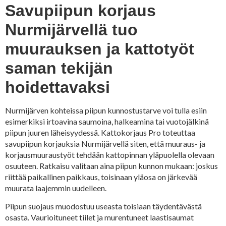
Savupiipun korjaus
Nurmijärvellä tuo
muurauksen ja kattotyöt
saman tekijän
hoidettavaksi
Nurmijärven kohteissa piipun kunnostustarve voi tulla esiin
esimerkiksi irtoavina saumoina, halkeamina tai vuotojälkinä
piipun juuren läheisyydessä. Kattokorjaus Pro toteuttaa
savupiipun korjauksia Nurmijärvellä siten, että muuraus- ja
korjausmuuraustyöt tehdään kattopinnan yläpuolella olevaan
osuuteen. Ratkaisu valitaan aina piipun kunnon mukaan: joskus
riittää paikallinen paikkaus, toisinaan yläosa on järkevää
muurata laajemmin uudelleen.
Piipun suojaus muodostuu useasta toisiaan täydentävästä
osasta. Vaurioituneet tiilet ja murentuneet laastisaumat