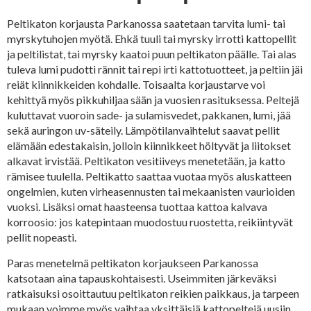
Peltikaton korjausta Parkanossa saatetaan tarvita lumi- tai
myrskytuhojen myötä. Ehkä tuuli tai myrsky irrotti kattopellit
ja peltilistat, tai myrsky kaatoi puun peltikaton päälle. Tai alas
tuleva lumi pudotti rännit tai repi irti kattotuotteet, ja peltiin jäi
reiät kiinnikkeiden kohdalle. Toisaalta korjaustarve voi
kehittyä myös pikkuhiljaa sään ja vuosien rasituksessa. Peltejä
kuluttavat vuoroin sade- ja sulamisvedet, pakkanen, lumi, jää
sekä auringon uv-säteily. Lämpötilanvaihtelut saavat pellit
elämään edestakaisin, jolloin kiinnikkeet höltyvät ja liitokset
alkavat irvistää. Peltikaton vesitiiveys menetetään, ja katto
rämisee tuulella. Peltikatto saattaa vuotaa myös aluskatteen
ongelmien, kuten virheasennusten tai mekaanisten vaurioiden
vuoksi. Lisäksi omat haasteensa tuottaa kattoa kalvava
korroosio: jos katepintaan muodostuu ruostetta, reikiintyvät
pellit nopeasti.
Paras menetelmä peltikaton korjaukseen Parkanossa
katsotaan aina tapauskohtaisesti. Useimmiten järkeväksi
ratkaisuksi osoittautuu peltikaton reikien paikkaus, ja tarpeen
mukaan voimme myös vaihtaa yksittäisiä kattopeltejä uusiin,