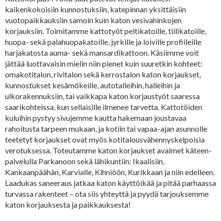
kaikenkokoisiin kunnostuksiin, katepinnan yksittäisiin
vuotopaikkauksiin samoin kuin katon vesivahinkojen
korjauksiin. Toimitamme kattotyöt peltikatoille, tiilikatoille,
huopa- sekä palahuopakatoille, jyrkille ja loiville profiileille
harjakatosta auma- sekä mansardikattoon. Käsiimme voit
jättää luottavaisin mielin niin pienet kuin suuretkin kohteet:
omakotitalon, rivitalon sekä kerrostalon katon korjaukset,
kunnostukset kesämökeille, autotalleihin, halleihin ja
ulkorakennuksiin, tai vaikkapa katon korjaustyöt saaressa
saarikohteissa, kun sellaisille ilmenee tarvetta. Kattotöiden
kuluihin pystyy sivujemme kautta hakemaan joustavaa
rahoitusta tarpeen mukaan, ja kotiin tai vapaa-ajan asunnolle
teetetyt korjaukset ovat myös kotitalousvähennyskelpoisia
verotuksessa. Toteutamme katon korjaukset avaimet käteen-
palvelulla Parkanoon sekä lähikuntiin: Ikaalisiin,
Kankaanpäähän, Karvialle, Kihniöön, Kurikkaan ja niin edelleen.
Laadukas saneeraus jatkaa katon käyttöikää ja pitää parhaassa
turvassa rakenteet – ota siis yhteyttä ja pyydä tarjouksemme
katon korjauksesta ja paikkauksesta!