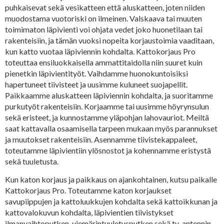
puhkaisevat sekä vesikatteen että aluskatteen, joten niiden
muodostama vuotoriski on ilmeinen. Valskaava tai muuten
toimimaton läpivienti voi ohjata vedet joko huonetilaan tai
rakenteisiin, ja tämän vuoksi nopeita korjaustoimia vaaditaan,
kun katto vuotaa läpiviennin kohdalta. Kattokorjaus Pro
toteuttaa ensiluokkaisella ammattitaidolla niin suuret kuin
pienetkin läpivientityöt. Vaihdamme huonokuntoisiksi
hapertuneet tiivisteet ja uusimme kuluneet suojapellit.
Paikkaamme aluskatteen läpiviennin kohdalta, ja suoritamme
purkutyöt rakenteisiin. Korjaamme tai uusimme höyrynsulun
sekä eristeet, ja kunnostamme yläpohjan lahovauriot. Meiltä
saat kattavalla osaamisella tarpeen mukaan myös parannukset
ja muutokset rakenteisiin. Asennamme tiivistekappaleet,
toteutamme läpivientiin ylösnostot ja kohennamme eristystä
sekä tuuletusta.
Kun katon korjaus ja paikkaus on ajankohtainen, kutsu paikalle
Kattokorjaus Pro. Toteutamme katon korjaukset
savupiippujen ja kattoluukkujen kohdalta sekä kattoikkunan ja
kattovalokuvun kohdalta, läpivientien tiivistykset
ilmanvaihtoputken, viemärintuuletusputken sekä tv-antennin