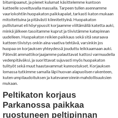
bitumipaanut, ja pienet kulumat käsittelemme kuntoon
katteelle soveltuvalla massalla. Tarpeen tullen asennamme
vauriokohtiin huopakaton paikkapalat, tarkasti katon mukaan
mitoitettuina ja pitävästi kiinnitettyinä. Huopakaton
pullistumat eli höyrypussit korjaamme viiltämällä katetta auki,
minkä jälkeen tasoitamme kuprut ja tiivistämme katepinnan
uudelleen. Huopakaton reikien paikkaus sekä sitä seuraava
katteen tiivistys onkin aina vaativa tehtävä, varsinkin jos
huopaa on korjauksen yhteydessä jouduttu leikkaamaan auki.
Pätevät ammattikorjaajamme palauttavat kattosi varmuudella
vedenpitäväksi, ja suorittavat sujuvasti myös huopakaton
tulityöt sekä muut haastavammat kunnostukset. Korjauksen
lomassa tutkimme samalla läpi huovan alapuolisen rakenteen,
kuten umpilaudoituksen ja katevaneroinnin mahdollisuuksien
mukaan.
Peltikaton korjaus
Parkanossa paikkaa
ruostuneen peltipinnan