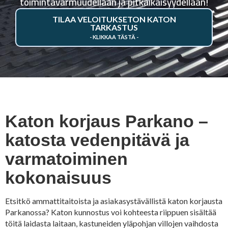
toimintavarmuudellaan ja pitkäikäisyydellään!
TILAA VELOITUKSETON KATON
TARKASTUS
Katon korjaus Parkano –
katosta vedenpitävä ja
varmatoiminen
kokonaisuus
Etsitkö ammattitaitoista ja asiakasystävällistä katon korjausta
Parkanossa? Katon kunnostus voi kohteesta riippuen sisältää
töitä laidasta laitaan, kastuneiden yläpohjan villojen vaihdosta