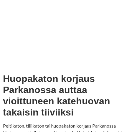
Huopakaton korjaus
Parkanossa auttaa
vioittuneen katehuovan
takaisin tiiviiksi
Peltikaton, tiilikaton tai huopakaton korjaus Parkanossa