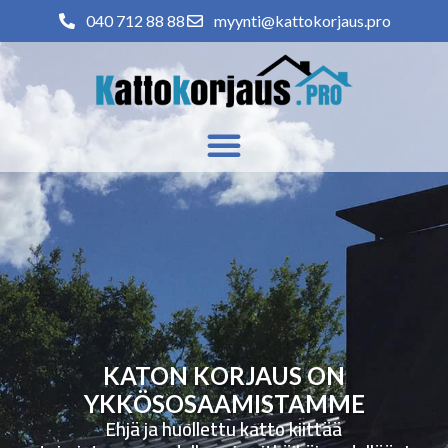
040 712 88 88
myynti@kattokorjaus.pro
KATON KORJAUS ON
YKKÖSOSAAMISTAMME
Ehjä ja huollettu katto kiittää