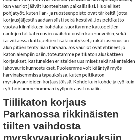
kun vauriot jäävät luonteeltaan paikallisiksi. Huolelliset
pohjatyöt, kuten lian- ja ruosteenpoisto ovat tärkeitä, jotta
korjausjäljestä saadaan siisti sekä kestävä. Jos peltikatto
vuotaa kiinnikkeen kohdalta, suoritamme kattopeltien
naulojen tai kateruuvien vaihdot uusiin kateruuveihin, sekä
tarvittaessa kattopeltien lisäkiinnitykset, mikäli asennus on
alun pitäen tehty liian harvaan. Jos vauriot ovat ehtineet jo
katon alempiin osiin, toteutamme peltikaton aluskatteen
korjaukset, kastuneiden eristeiden uusimiset sekä rakenteiden
lahovauriokunnostukset. Puoleemme voit kääntyä myös
harvinaisemmissa tapauksissa, kuten peltikaton
myrskyvaurioiden korjaustöissä. Kohde kuin kohde ja työ kuin
työ, hoidamme homman tyylipuhtaasti maaliin.
Tiilikaton korjaus
Parkanossa rikkinäisten
tiilten vaihdosta
myrskyvauriokorjauksiin