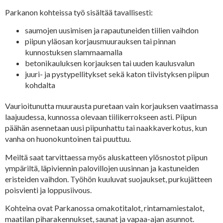
Parkanon kohteissa työ sisältää tavallisesti:
saumojen uusimisen ja rapautuneiden tiilien vaihdon
piipun yläosan korjausmuurauksen tai pinnan
kunnostuksen slammaamalla
betonikauluksen korjauksen tai uuden kaulusvalun
juuri- ja pystypellitykset sekä katon tiivistyksen piipun
kohdalta
Vaurioitunutta muurausta puretaan vain korjauksen vaatimassa
laajuudessa, kunnossa olevaan tiilikerrokseen asti. Piipun
päähän asennetaan uusi piipunhattu tai naakkaverkotus, kun
vanha on huonokuntoinen tai puuttuu.
Meiltä saat tarvittaessa myös aluskatteen ylösnostot piipun
ympäriltä, läpiviennin palovillojen uusinnan ja kastuneiden
eristeiden vaihdon. Työhön kuuluvat suojaukset, purkujätteen
poisvienti ja loppusiivous.
Kohteina ovat Parkanossa omakotitalot, rintamamiestalot,
maatilan piharakennukset, saunat ja vapaa-ajan asunnot.