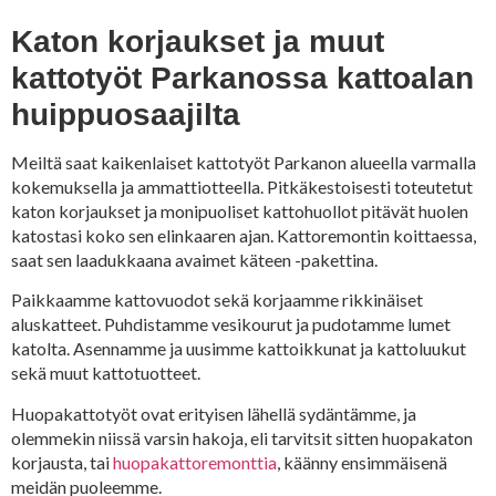
Katon korjaukset ja muut
kattotyöt Parkanossa kattoalan
huippuosaajilta
Meiltä saat kaikenlaiset kattotyöt Parkanon alueella varmalla
kokemuksella ja ammattiotteella. Pitkäkestoisesti toteutetut
katon korjaukset ja monipuoliset kattohuollot pitävät huolen
katostasi koko sen elinkaaren ajan. Kattoremontin koittaessa,
saat sen laadukkaana avaimet käteen -pakettina.
Paikkaamme kattovuodot sekä korjaamme rikkinäiset
aluskatteet. Puhdistamme vesikourut ja pudotamme lumet
katolta. Asennamme ja uusimme kattoikkunat ja kattoluukut
sekä muut kattotuotteet.
Huopakattotyöt ovat erityisen lähellä sydäntämme, ja
olemmekin niissä varsin hakoja, eli tarvitsit sitten huopakaton
korjausta, tai
huopakattoremonttia
, käänny ensimmäisenä
meidän puoleemme.