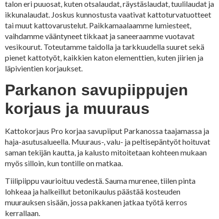
talon eri puuosat, kuten otsalaudat, räystäslaudat, tuulilaudat ja
ikkunalaudat. Joskus kunnostusta vaativat kattoturvatuotteet
tai muut kattovarustelut. Paikkamaalaamme lumiesteet,
vaihdamme vääntyneet tikkaat ja saneeraamme vuotavat
vesikourut. Toteutamme taidolla ja tarkkuudella suuret sekä
pienet kattotyöt, kaikkien katon elementtien, kuten jiirien ja
läpivientien korjaukset.
Parkanon savupiippujen
korjaus ja muuraus
Kattokorjaus Pro korjaa savupiiput Parkanossa taajamassa ja
haja-asutusalueella. Muuraus-, valu- ja peltisepäntyöt hoituvat
saman tekijän kautta, ja kalusto mitoitetaan kohteen mukaan
myös silloin, kun tontille on matkaa.
Tiilipiippu vaurioituu vedestä. Sauma murenee, tiilen pinta
lohkeaa ja halkeillut betonikaulus päästää kosteuden
muurauksen sisään, jossa pakkanen jatkaa työtä kerros
kerrallaan.