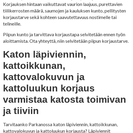
Korjauksen hintaan vaikuttavat vaurion laajuus, purettavien
tiilikerrosten määrä, saumojen ja kauluksen kunto, pellitysten
korjaustarve sekä kohteen saavutettavuus nostimelle tai
telineille.
Piipun kunto ja tarvittava korjaustapa selvitetään ennen työn
aloittamista. Ota yhteyttä, niin selvitetään piipun korjaustarve.
Katon läpiviennin,
kattoikkunan,
kattovalokuvun ja
kattoluukun korjaus
varmistaa katosta toimivan
ja tiiviin
Tarvitaanko Parkanossa katon läpiviennin, kattoikkunan,
kattovalokuvun ja kattoluukun korjausta? Läpiviennit