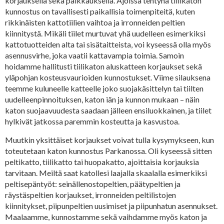
korjauksella sekä paikkauksella. Ajoissa tehtynä tiilikaton
kunnostus on tavallisesti paikallisia toimenpiteitä, kuten
rikkinäisten kattotiilien vaihtoa ja irronneiden peltien
kiinnitystä. Mikäli tiilet murtuvat yhä uudelleen esimerkiksi
kattotuotteiden alta tai sisätaitteista, voi kyseessä olla myös
asennusvirhe, joka vaatii kattavampia toimia. Samoin
hoidamme hallitusti tiilikaton aluskatteen korjaukset sekä
yläpohjan kosteusvaurioiden kunnostukset. Viime silauksena
teemme kuluneelle katteelle joko suojakäsittelyn tai tiilten
uudelleenpinnoituksen, katon iän ja kunnon mukaan – näin
katon suojaavuudesta saadaan jälleen ensiluokkainen, ja tiilet
hylkivät jatkossa paremmin kosteutta ja kasvustoa.
Muutkin yksittäiset korjaukset voivat tulla kysymykseen, kun
toteutetaan katon kunnostus Parkanossa. Oli kyseessä sitten
peltikatto, tiilikatto tai huopakatto, ajoittaisia korjauksia
tarvitaan. Meiltä saat katollesi laajalla skaalalla esimerkiksi
peltisepäntyöt: seinällenostopeltien, päätypeltien ja
räystäspeltien korjaukset, irronneiden peltilistojen
kiinnitykset, piipunpeltien uusimiset ja piipunhatun asennukset.
Maalaamme, kunnostamme sekä vaihdamme myös katon ja