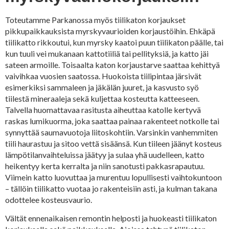
Toteutamme Parkanossa myös tiilikaton korjaukset
pikkupaikkauksista myrskyvaurioiden korjaustöihin. Ehkäpä
tiilikatto rikkoutui, kun myrsky kaatoi puun tiilikaton päälle, tai
kun tuuli vei mukanaan kattotiiliä tai pellityksiä, ja katto jäi
sateen armoille. Toisaalta katon korjaustarve saattaa kehittyä
vaivihkaa vuosien saatossa. Huokoista tiilipintaa järsivät
esimerkiksi sammaleen ja jäkälän juuret, ja kasvusto syö
tiilestä mineraaleja sekä kuljettaa kosteutta katteeseen.
Talvella huomattavaa rasitusta aiheuttaa katolle kertyvä
raskas lumikuorma, joka saattaa painaa rakenteet notkolle tai
synnyttää saumavuotoja liitoskohtiin. Varsinkin vanhemmiten
tiili haurastuu ja sitoo vettä sisäänsä. Kun tiileen jäänyt kosteus
lämpötilanvaihteluissa jäätyy ja sulaa yhä uudelleen, katto
heikentyy kerta kerralta ja niin sanotusti pakkasrapautuu.
Viimein katto luovuttaa ja murentuu lopullisesti vaihtokuntoon
– tällöin tiilikatto vuotaa jo rakenteisiin asti, ja kulman takana
odottelee kosteusvaurio.
Vältät ennenaikaisen remontin helposti ja huokeasti tiilikaton