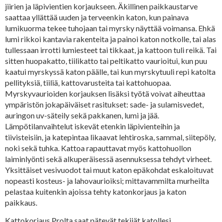
jiirien ja läpivientien korjaukseen. Äkillinen paikkaustarve
saattaa yllättää uuden ja terveenkin katon, kun painava
lumikuorma tekee tuhojaan tai myrsky näyttää voimansa. Ehkä
lumi rikkoi kantavia rakenteita ja painoi katon notkolle, tai alas
tullessaan irrotti lumiesteet tai tikkaat, ja kattoon tuli reikä. Tai
sitten huopakatto, tiilikatto tai peltikatto vaurioitui, kun puu
kaatui myrskyssä katon päälle, tai kun myrskytuuli repi katolta
pellityksiä, tiiliä, kattovarusteita tai kattohuopaa.
Myrskyvaurioiden korjauksen lisäksi työtä voivat aiheuttaa
ympäristön jokapäiväiset rasitukset: sade- ja sulamisvedet,
auringon uv-säteily sekä pakkanen, lumi ja jää.
Lämpötilanvaihtelut iskevät etenkin läpivienteihin ja
tiivisteisiin, ja katepintaa likaavat lehtiroska, sammal, siitepöly,
noki sekä tuhka. Kattoa rapauttavat myös kattohuollon
laiminlyönti sekä alkuperäisessä asennuksessa tehdyt virheet.
Yksittäiset vesivuodot tai muut katon epäkohdat eskaloituvat
nopeasti kosteus- ja lahovaurioiksi; mittavammilta murheilta
pelastaa kuitenkin ajoissa tehty katonkorjaus ja katon
paikkaus.
Kattokorjaus Prolta saat pätevät tekijät katollesi