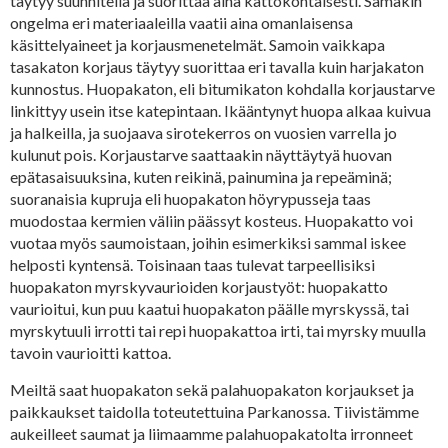
täytyy suunnitella ja suorittaa aina kattokohtaisesti. Samakin
ongelma eri materiaaleilla vaatii aina omanlaisensa
käsittelyaineet ja korjausmenetelmät. Samoin vaikkapa
tasakaton korjaus täytyy suorittaa eri tavalla kuin harjakaton
kunnostus. Huopakaton, eli bitumikaton kohdalla korjaustarve
linkittyy usein itse katepintaan. Ikääntynyt huopa alkaa kuivua
ja halkeilla, ja suojaava sirotekerros on vuosien varrella jo
kulunut pois. Korjaustarve saattaakin näyttäytyä huovan
epätasaisuuksina, kuten reikinä, painumina ja repeäminä;
suoranaisia kupruja eli huopakaton höyrypusseja taas
muodostaa kermien väliin päässyt kosteus. Huopakatto voi
vuotaa myös saumoistaan, joihin esimerkiksi sammal iskee
helposti kyntensä. Toisinaan taas tulevat tarpeellisiksi
huopakaton myrskyvaurioiden korjaustyöt: huopakatto
vaurioitui, kun puu kaatui huopakaton päälle myrskyssä, tai
myrskytuuli irrotti tai repi huopakattoa irti, tai myrsky muulla
tavoin vaurioitti kattoa.
Meiltä saat huopakaton sekä palahuopakaton korjaukset ja
paikkaukset taidolla toteutettuina Parkanossa. Tiivistämme
aukeilleet saumat ja liimaamme palahuopakatolta irronneet