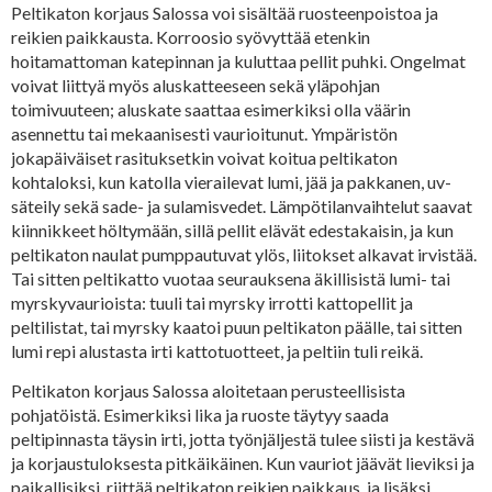
Peltikaton korjaus Salossa voi sisältää ruosteenpoistoa ja
reikien paikkausta. Korroosio syövyttää etenkin
hoitamattoman katepinnan ja kuluttaa pellit puhki. Ongelmat
voivat liittyä myös aluskatteeseen sekä yläpohjan
toimivuuteen; aluskate saattaa esimerkiksi olla väärin
asennettu tai mekaanisesti vaurioitunut. Ympäristön
jokapäiväiset rasituksetkin voivat koitua peltikaton
kohtaloksi, kun katolla vierailevat lumi, jää ja pakkanen, uv-
säteily sekä sade- ja sulamisvedet. Lämpötilanvaihtelut saavat
kiinnikkeet höltymään, sillä pellit elävät edestakaisin, ja kun
peltikaton naulat pumppautuvat ylös, liitokset alkavat irvistää.
Tai sitten peltikatto vuotaa seurauksena äkillisistä lumi- tai
myrskyvaurioista: tuuli tai myrsky irrotti kattopellit ja
peltilistat, tai myrsky kaatoi puun peltikaton päälle, tai sitten
lumi repi alustasta irti kattotuotteet, ja peltiin tuli reikä.
Peltikaton korjaus Salossa aloitetaan perusteellisista
pohjatöistä. Esimerkiksi lika ja ruoste täytyy saada
peltipinnasta täysin irti, jotta työnjäljestä tulee siisti ja kestävä
ja korjaustuloksesta pitkäikäinen. Kun vauriot jäävät lieviksi ja
paikallisiksi, riittää peltikaton reikien paikkaus, ja lisäksi