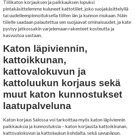
Tiilikaton korjauksen ja paikkauksen lopuksi
pintakäsittelemme kuluneet kattotiilet, joko suojakäsittelyllä
tai uudelleenpinnoituksella tiilten iän ja kunnon mukaan. Näin
tiilelle saadaan palautettua sen suojaavat ominaisuudet, ja kate
pystyy jatkossakin varjelemaan rakenteet kosteutta ja
kasvustoa vastaan.
Katon läpiviennin,
kattoikkunan,
kattovalokuvun ja
kattoluukun korjaus sekä
muut katon kunnostukset
laatupalveluna
Katon korjaus Salossa voi tarkoittaa myös katon läpiviennin
paikkauksia ja kunnostuksia – katon korjausta kattoikkunan,
kattovalokuvun ja kattoluukun kohdalta, sekä savupiipun,