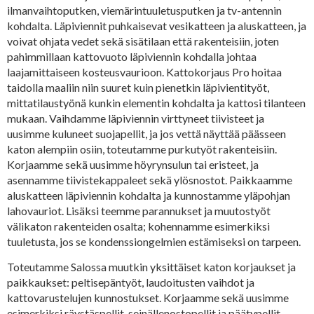
ilmanvaihtoputken, viemärintuuletusputken ja tv-antennin
kohdalta. Läpiviennit puhkaisevat vesikatteen ja aluskatteen, ja
voivat ohjata vedet sekä sisätilaan että rakenteisiin, joten
pahimmillaan kattovuoto läpiviennin kohdalla johtaa
laajamittaiseen kosteusvaurioon. Kattokorjaus Pro hoitaa
taidolla maaliin niin suuret kuin pienetkin läpivientityöt,
mittatilaustyönä kunkin elementin kohdalta ja kattosi tilanteen
mukaan. Vaihdamme läpiviennin virttyneet tiivisteet ja
uusimme kuluneet suojapellit, ja jos vettä näyttää päässeen
katon alempiin osiin, toteutamme purkutyöt rakenteisiin.
Korjaamme sekä uusimme höyrynsulun tai eristeet, ja
asennamme tiivistekappaleet sekä ylösnostot. Paikkaamme
aluskatteen läpiviennin kohdalta ja kunnostamme yläpohjan
lahovauriot. Lisäksi teemme parannukset ja muutostyöt
välikaton rakenteiden osalta; kohennamme esimerkiksi
tuuletusta, jos se kondenssiongelmien estämiseksi on tarpeen.
Toteutamme Salossa muutkin yksittäiset katon korjaukset ja
paikkaukset: peltisepäntyöt, laudoitusten vaihdot ja
kattovarustelujen kunnostukset. Korjaamme sekä uusimme
esimerkiksi räystäspellit, seinällenostopellit ja päätypellit.