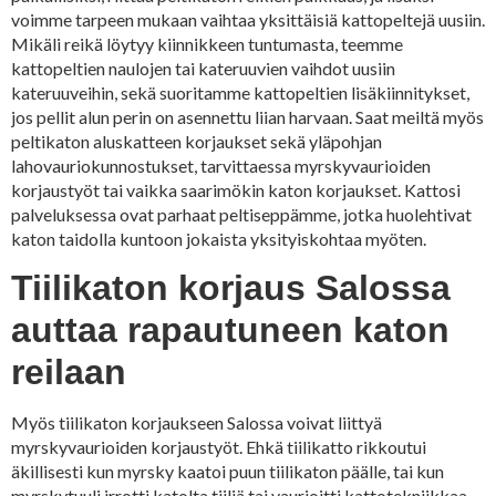
voimme tarpeen mukaan vaihtaa yksittäisiä kattopeltejä uusiin.
Mikäli reikä löytyy kiinnikkeen tuntumasta, teemme
kattopeltien naulojen tai kateruuvien vaihdot uusiin
kateruuveihin, sekä suoritamme kattopeltien lisäkiinnitykset,
jos pellit alun perin on asennettu liian harvaan. Saat meiltä myös
peltikaton aluskatteen korjaukset sekä yläpohjan
lahovauriokunnostukset, tarvittaessa myrskyvaurioiden
korjaustyöt tai vaikka saarimökin katon korjaukset. Kattosi
palveluksessa ovat parhaat peltiseppämme, jotka huolehtivat
katon taidolla kuntoon jokaista yksityiskohtaa myöten.
Tiilikaton korjaus Salossa
auttaa rapautuneen katon
reilaan
Myös tiilikaton korjaukseen Salossa voivat liittyä
myrskyvaurioiden korjaustyöt. Ehkä tiilikatto rikkoutui
äkillisesti kun myrsky kaatoi puun tiilikaton päälle, tai kun
myrskytuuli irrotti katolta tiiliä tai vaurioitti kattotekniikkaa.