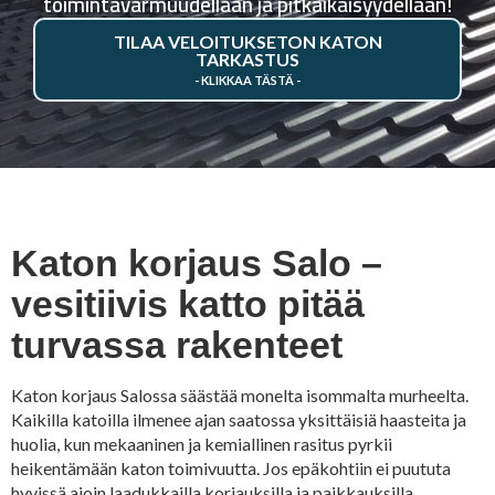
toimintavarmuudellaan ja pitkäikäisyydellään!
TILAA VELOITUKSETON KATON
TARKASTUS
Katon korjaus Salo –
vesitiivis katto pitää
turvassa rakenteet
Katon korjaus Salossa säästää monelta isommalta murheelta.
Kaikilla katoilla ilmenee ajan saatossa yksittäisiä haasteita ja
huolia, kun mekaaninen ja kemiallinen rasitus pyrkii
heikentämään katon toimivuutta. Jos epäkohtiin ei puututa
hyvissä ajoin laadukkailla korjauksilla ja paikkauksilla,