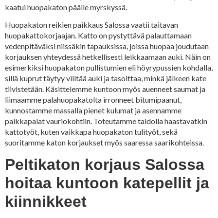
kaatui huopakaton päälle myrskyssä.
Huopakaton reikien paikkaus Salossa vaatii taitavan
huopakattokorjaajan. Katto on pystyttävä palauttamaan
vedenpitäväksi niissäkin tapauksissa, joissa huopaa joudutaan
korjauksen yhteydessä hetkellisesti leikkaamaan auki. Näin on
esimerkiksi huopakaton pullistumien eli höyrypussien kohdalla,
sillä kuprut täytyy viiltää auki ja tasoittaa, minkä jälkeen kate
tiivistetään. Käsittelemme kuntoon myös auenneet saumat ja
liimaamme palahuopakatolta irronneet bitumipaanut,
kunnostamme massalla pienet kulumat ja asennamme
paikkapalat vauriokohtiin. Toteutamme taidolla haastavatkin
kattotyöt, kuten vaikkapa huopakaton tulityöt, sekä
suoritamme katon korjaukset myös saaressa saarikohteissa.
Peltikaton korjaus Salossa
hoitaa kuntoon katepellit ja
kiinnikkeet