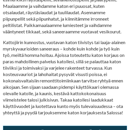
Maalaamme ja vaihdamme katon eri puuosat, kuten
otsalaudat, räystäslaudat ja tuulilaudat. Asennamme
piipunpellit sekä piipunhatut, ja kiinnitämme irronneet
peltilistat. Paikkamaalaamme lumiesteet ja vaihdamme
vääntyneet tikkaat, sekä saneeraamme vuotavat vesikourut.
Kattojiirin kunnostus, vuotavan katon tiivistys tai laaja-alainen
myrskyvaurioiden saneeraus – kohde kuin kohde ja työ kuin
työ, meiltä homma hoituu. Ajoissa toteutettu katon korjaus on
paras mahdollinen palvelus katollesi, sillä se palauttaa katon
tiiviiksi ja toimivaksi ja varjelee rakenteet turvassa. Kun
kosteusvauriot ja lahohaitat pysyvät visusti poissa, ei
kokonaisvaltaisiin remonttitoimiinkaan tarvitse ryhtyä ennen
aikojaan. Sen sijaan saadaan pidempi käyttökaari olemassa
olevalle katolle, ja kaunis, kestävä kattokokonaisuus
viimeistelee talosi julkisivun. Takaa katollesi laadukkaat
käyttövuodet ja luotettava kunto myös tulevaisuudessa – ota
yhteyttä ja pyydä tarjouksemme katon korjauksesta Salossa!