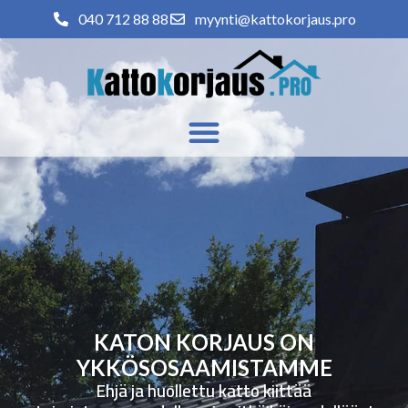
040 712 88 88
myynti@kattokorjaus.pro
KATON KORJAUS ON
YKKÖSOSAAMISTAMME
Ehjä ja huollettu katto kiittää