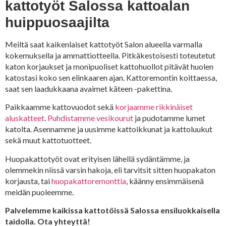
kattotyöt Salossa kattoalan
huippuosaajilta
Meiltä saat kaikenlaiset kattotyöt Salon alueella varmalla
kokemuksella ja ammattiotteella. Pitkäkestoisesti toteutetut
katon korjaukset ja monipuoliset kattohuollot pitävät huolen
katostasi koko sen elinkaaren ajan. Kattoremontin koittaessa,
saat sen laadukkaana avaimet käteen -pakettina.
Paikkaamme kattovuodot sekä
korjaamme rikkinäiset
aluskatteet
.
Puhdistamme vesikourut
ja pudotamme lumet
katolta. Asennamme ja uusimme kattoikkunat ja kattoluukut
sekä muut kattotuotteet.
Huopakattotyöt ovat erityisen lähellä sydäntämme, ja
olemmekin niissä varsin hakoja, eli tarvitsit sitten huopakaton
korjausta, tai
huopakattoremonttia
, käänny ensimmäisenä
meidän puoleemme.
Palvelemme kaikissa kattotöissä Salossa ensiluokkaisella
taidolla. Ota yhteyttä!