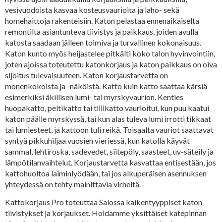
vesivuodoista kasvaa kosteusvaurioita ja laho- sekä
homehaittoja rakenteisiin. Katon pelastaa ennenaikaiselta
remontilta asiantunteva tiivistys ja paikkaus, joiden avulla
katosta saadaan jälleen toimiva ja turvallinen kokonaisuus.
Katon kunto myös heijastelee pitkälti koko talon hyvinvointiin,
joten ajoissa toteutettu katonkorjaus ja katon paikkaus on oiva
sijoitus tulevaisuuteen. Katon korjaustarvetta on
monenkokoista ja -näköistä. Katto kuin katto saattaa kärsiä
esimerkiksi äkillisen lumi- tai myrskyvaurion. Kenties
huopakatto, peltikatto tai tiilikatto vaurioitui, kun puu kaatui
katon päälle myrskyssä, tai kun alas tuleva lumi irrotti tikkaat
tai lumiesteet, ja kattoon tuli reikä. Toisaalta vauriot saattavat
syntyä pikkuhiljaa vuosien vieriessä, kun katolla käyvät
sammal, lehtiroska, sadevedet, siitepöly, saasteet, uv-säteily ja
lämpötilanvaihtelut. Korjaustarvetta kasvattaa entisestään, jos
kattohuoltoa laiminlyödään, tai jos alkuperäisen asennuksen
yhteydessä on tehty mainittavia virheitä.
Kattokorjaus Pro toteuttaa Salossa kaikentyyppiset katon
tiivistykset ja korjaukset. Hoidamme yksittäiset katepinnan