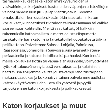
täsmäpaikkaukset sekä katon myrskyvaurioiden ja
vesivahinkojen korjaukset, kastuneiden yläpohjan eristevillojen
vaihdot samoin kuin jiiri- ja läpivientityötkin. Teemme
omakotitalon, kerrostalon, kesämökin ja autotallin katon
korjaukset, kunnostukset rivitaloon tai rantasaunaan tai vaikka
saareen saarikohteisiin. Meiltä saat kattotyöt kaikkiin
rakennuksiin katon mallista ja materiaalista riippumatta,
tasakatoille, harjakatoille ja taitekatoille huopakatosta tiili- ja
peltikattoon. Palvelemme Salossa, Lohjalla, Paimiossa,
Raaseporissa, Somerolla ja Sauvossa, aina avaimet käteen-
periaatteella ja kattosi ehdoilla sekä parhaaksi. Kun teetät
meillä korjauksia kotiin tai vapaa-ajan asunnolle, voi hyödyntää
työt kotitalousvähennyksessä verotuksessa, ja kuluihin on
haettavissa sivujemme kautta joustavampi rahoitus tarpeen
mukaan. Laadukas ja kokonaisvaltainen palvelumme uudistaa
kattosi käyttövarmuuden – ota siis yhteyttä ja pyydä
tarjouksemme katon korjauksesta ja paikkauksesta!
Katon korjaukset ja muut