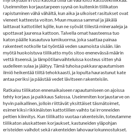
Useimmiten korjaustarpeen syynä on kuitenkin tiilikaton
rapistuminen vähä vähältä, kun aika ja ulkoiset rasitukset ovat
vieneet katteesta voiton. Muun muassa sammal ja jäkälä
laittavat kattotiilet lujille, kun ne syövät tiilestä mineraaleja ja
upottavat juurensa kattoon. Talvella omat haasteensa tuo
katon päälle kasautuva lumikuorma, joka saattaa painaa
rakenteet notkolle tai työntää veden saumoista sisään. Iän
myötä huokoistuva tiilikatto myös sitoo enenevässä määrin
vettä itseensä, ja lämpötilanvaihteluissa kosteus sitten yhä
uudelleen sulaa ja jäätyy. Tämä tuhoisa pakkasrapautumisen
ilmiö heikentää tiiltä tehokkaasti, ja lopulta haurastunut kate
antaa periksi ja päästää vedet lävitseen rakenteisiin.
Ratkaisu tiilikaton ennenaikaiseen rapautumiseen on ajoissa
tehty korjaus ja paikkaus Salossa. Useimmiten korjaustarve on
hyvin paikallinen, jolloin riittävät yksittäiset täsmätoimet,
esimerkiksi rikkinäisten kattotiilien vaihto tai irronneiden
peltien kiinnitys. Kun tiilikatto vuotaa rakenteisiin, toteutamme
tiilikaton aluskatteen korjaukset, kastuneiden yläpohjan
eristeiden vaihdot sekä rakenteiden lahovauriokunnostukset.