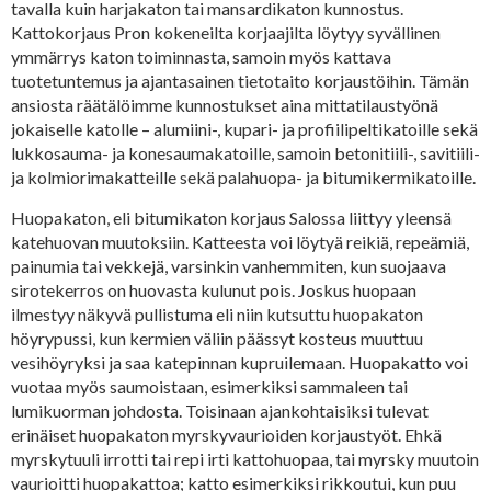
tavalla kuin harjakaton tai mansardikaton kunnostus.
Kattokorjaus Pron kokeneilta korjaajilta löytyy syvällinen
ymmärrys katon toiminnasta, samoin myös kattava
tuotetuntemus ja ajantasainen tietotaito korjaustöihin. Tämän
ansiosta räätälöimme kunnostukset aina mittatilaustyönä
jokaiselle katolle – alumiini-, kupari- ja profiilipeltikatoille sekä
lukkosauma- ja konesaumakatoille, samoin betonitiili-, savitiili-
ja kolmiorimakatteille sekä palahuopa- ja bitumikermikatoille.
Huopakaton, eli bitumikaton korjaus Salossa liittyy yleensä
katehuovan muutoksiin. Katteesta voi löytyä reikiä, repeämiä,
painumia tai vekkejä, varsinkin vanhemmiten, kun suojaava
sirotekerros on huovasta kulunut pois. Joskus huopaan
ilmestyy näkyvä pullistuma eli niin kutsuttu huopakaton
höyrypussi, kun kermien väliin päässyt kosteus muuttuu
vesihöyryksi ja saa katepinnan kupruilemaan. Huopakatto voi
vuotaa myös saumoistaan, esimerkiksi sammaleen tai
lumikuorman johdosta. Toisinaan ajankohtaisiksi tulevat
erinäiset huopakaton myrskyvaurioiden korjaustyöt. Ehkä
myrskytuuli irrotti tai repi irti kattohuopaa, tai myrsky muutoin
vaurioitti huopakattoa; katto esimerkiksi rikkoutui, kun puu