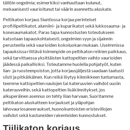
tällöin ongelmia; esimerkiksi vanhuuttaan kulunut,
mekaanisesti vaurioitunut tai väärin asennettu aluskate.
Peltikaton korjaus Siuntiossa korjaa perinteiset
profiilipeltikatot, alumiini- ja kuparikatot sekä lukkosauma- ja
konesaumakatot. Paras tapa kunnostusten toteutukseen
katsotaan tapauskohtaisesti, ongelmien syyn ja sijainnin
perusteella sekä vaurioiden kokoluokan mukaan. Useimmissa
tapauksissa riittävä toimenpide on peltikaton reikien paikkaus,
sekä tarvittaessa yksittäisten kattopeltien vaihto vaurioiden
jäädessä paikallisiksi. Toteutamme huolella pohjatyöt, kuten
lian- ja ruosteenpoiston, jotta korjausjäljestä saadaan taatusti
siisti ja pitkäikäinen. Kun reikä löytyy kiinnikkeen tuntumasta,
teemme kattopeltien naulojen tai kateruuvien vaihdot uusiin
kateruuveihin, sekä kattopeltien lisäkiinnitykset, jos
alkuperäinen asennus on tehty liian harvaan. Suoritamme
peltikaton aluskatteen korjaukset ja yläpohjan
lahovauriosaneeraukset, huonokuntoisten eristevillojen
vaihdot sekä kastuneiden rakenteiden kunnostukset.
Tiilikaton korjaus