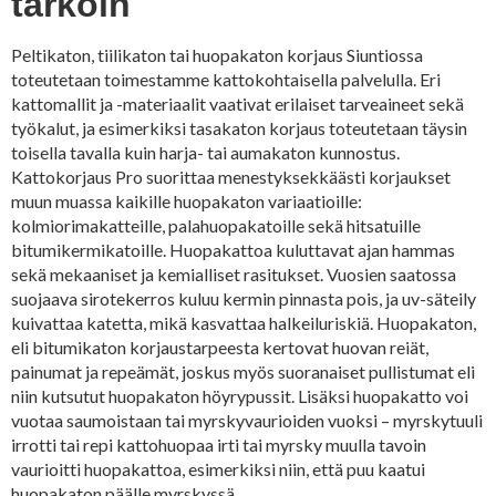
tarkoin
Peltikaton, tiilikaton tai huopakaton korjaus Siuntiossa
toteutetaan toimestamme kattokohtaisella palvelulla. Eri
kattomallit ja -materiaalit vaativat erilaiset tarveaineet sekä
työkalut, ja esimerkiksi tasakaton korjaus toteutetaan täysin
toisella tavalla kuin harja- tai aumakaton kunnostus.
Kattokorjaus Pro suorittaa menestyksekkäästi korjaukset
muun muassa kaikille huopakaton variaatioille:
kolmiorimakatteille, palahuopakatoille sekä hitsatuille
bitumikermikatoille. Huopakattoa kuluttavat ajan hammas
sekä mekaaniset ja kemialliset rasitukset. Vuosien saatossa
suojaava sirotekerros kuluu kermin pinnasta pois, ja uv-säteily
kuivattaa katetta, mikä kasvattaa halkeiluriskiä. Huopakaton,
eli bitumikaton korjaustarpeesta kertovat huovan reiät,
painumat ja repeämät, joskus myös suoranaiset pullistumat eli
niin kutsutut huopakaton höyrypussit. Lisäksi huopakatto voi
vuotaa saumoistaan tai myrskyvaurioiden vuoksi – myrskytuuli
irrotti tai repi kattohuopaa irti tai myrsky muulla tavoin
vaurioitti huopakattoa, esimerkiksi niin, että puu kaatui
huopakaton päälle myrskyssä.