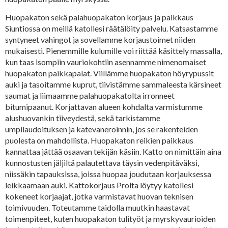
Huopakaton sekä palahuopakaton korjaus ja paikkaus
Siuntiossa on meillä katollesi räätälöity palvelu. Katsastamme
syntyneet vahingot ja sovellamme korjaustoimet niiden
mukaisesti. Pienemmille kulumille voi riittää käsittely massalla,
kun taas isompiin vauriokohtiin asennamme nimenomaiset
huopakaton paikkapalat. Viillämme huopakaton höyrypussit
auki ja tasoitamme kuprut, tiivistämme sammaleesta kärsineet
saumat ja liimaamme palahuopakatolta irronneet
bitumipaanut. Korjattavan alueen kohdalta varmistumme
alushuovankin tiiveydestä, sekä tarkistamme
umpilaudoituksen ja katevaneroinnin, jos se rakenteiden
puolesta on mahdollista. Huopakaton reikien paikkaus
kannattaa jättää osaavan tekijän käsiin. Katto on nimittäin aina
kunnostusten jäljiltä palautettava täysin vedenpitäväksi,
niissäkin tapauksissa, joissa huopaa joudutaan korjauksessa
leikkaamaan auki. Kattokorjaus Prolta löytyy katollesi
kokeneet korjaajat, jotka varmistavat huovan teknisen
toimivuuden. Toteutamme taidolla muutkin haastavat
toimenpiteet, kuten huopakaton tulityöt ja myrskyvaurioiden