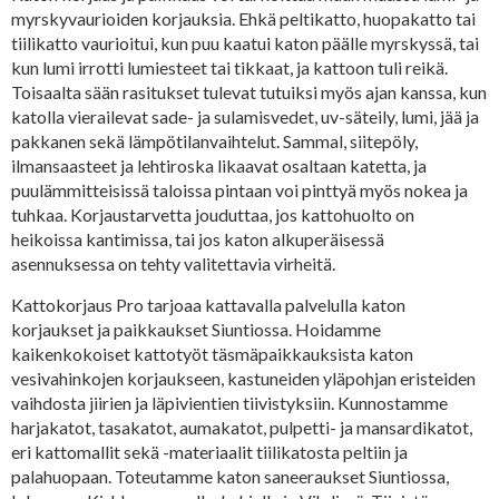
myrskyvaurioiden korjauksia. Ehkä peltikatto, huopakatto tai
tiilikatto vaurioitui, kun puu kaatui katon päälle myrskyssä, tai
kun lumi irrotti lumiesteet tai tikkaat, ja kattoon tuli reikä.
Toisaalta sään rasitukset tulevat tutuiksi myös ajan kanssa, kun
katolla vierailevat sade- ja sulamisvedet, uv-säteily, lumi, jää ja
pakkanen sekä lämpötilanvaihtelut. Sammal, siitepöly,
ilmansaasteet ja lehtiroska likaavat osaltaan katetta, ja
puulämmitteisissä taloissa pintaan voi pinttyä myös nokea ja
tuhkaa. Korjaustarvetta jouduttaa, jos kattohuolto on
heikoissa kantimissa, tai jos katon alkuperäisessä
asennuksessa on tehty valitettavia virheitä.
Kattokorjaus Pro tarjoaa kattavalla palvelulla katon
korjaukset ja paikkaukset Siuntiossa. Hoidamme
kaikenkokoiset kattotyöt täsmäpaikkauksista katon
vesivahinkojen korjaukseen, kastuneiden yläpohjan eristeiden
vaihdosta jiirien ja läpivientien tiivistyksiin. Kunnostamme
harjakatot, tasakatot, aumakatot, pulpetti- ja mansardikatot,
eri kattomallit sekä -materiaalit tiilikatosta peltiin ja
palahuopaan. Toteutamme katon saneeraukset Siuntiossa,