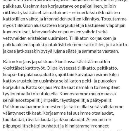
paikkaus. Useimmiten korjaustarve on paikallinen, jolloin
riittävät yksittäiset täsmätoimet – esimerkiksi rikkinäisten
kattotiilien vaihto ja irronneiden peltien kiinnitys. Toteutamme
myös tiilikaton aluskatteen korjaukset ja kastuneen yläpohjan
kunnostukset, lahovaurioisten puuosien vaihdot sekä
vettyneiden eristeiden uusimiset. Tiilikaton korjauksen ja
paikkauksen lopuksi pintakäsittelemme kattotiilet, jotta katto
jaksaa jatkossakin pysyä lujana säätä ja sammalta vastaan.
Katon korjaus ja paikkaus Siuntiossa käsittää muutkin
yksittäiset kattotyöt. Olipa kyseessä tiilikatto, peltikatto,
huopa- tai palahuopakatto, ajoittain kaivataan esimerkiksi
kattovarustelujen uusimista sekä katon pelti- ja puuosien
korjauksia. Kattokorjaus Prolta saat nämäkin toimenpiteet
tyylipuhtaalla toteutuksella. Kunnostamme muun muassa
seinällenostopellit, jiiripellit, räystäspellit ja päätypellit.
Paikkamaalaamme lumiesteet ja kattosillat sekä vaihdamme
vääntyneet tikkaat. Korjaamme tai uusimme otsalaudat,
tuulilaudat, räystäslaudat ja ikkunalaudat. Asennamme
piipunpellit sekä piipunhatut ja kiinnitämme irronneet