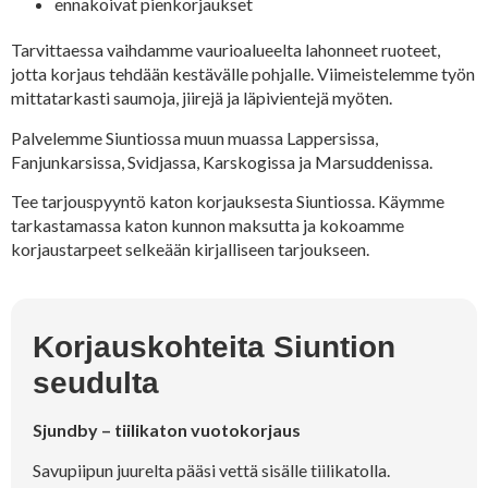
ennakoivat pienkorjaukset
Tarvittaessa vaihdamme vaurioalueelta lahonneet ruoteet,
jotta korjaus tehdään kestävälle pohjalle. Viimeistelemme työn
mittatarkasti saumoja, jiirejä ja läpivientejä myöten.
Palvelemme Siuntiossa muun muassa Lappersissa,
Fanjunkarsissa, Svidjassa, Karskogissa ja Marsuddenissa.
Tee tarjouspyyntö katon korjauksesta Siuntiossa. Käymme
tarkastamassa katon kunnon maksutta ja kokoamme
korjaustarpeet selkeään kirjalliseen tarjoukseen.
Korjauskohteita Siuntion
seudulta
Sjundby – tiilikaton vuotokorjaus
Savupiipun juurelta pääsi vettä sisälle tiilikatolla.