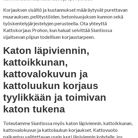
Korjauksen sisältö ja kustannukset määräytyvät purettavan
muurauksen, pellitystöiden, betonisuojuksen kunnon sekä
työskentelyjärjestelyjen perusteella. Ota yhteyttä
Kattokorjaus Prohon, kun haluat selvittää Siuntiossa
sijaitsevan piipun todellisen korjaustarpeen.
Katon läpiviennin,
kattoikkunan,
kattovalokuvun ja
kattoluukun korjaus
tyylikkään ja toimivan
katon tukena
Toteutamme Siuntiossa myös katon läpiviennin, kattoikkunan,
kattovalokuvun ja kattoluukun korjaukset. Kattovuoto
paikantuu valitettavan usein juuri läpiviennin kohdalle, jos