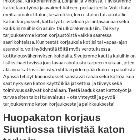
Inkoossa, Kirkkonummella, Lohjalla ja Vihdissä. Tiivistämme
katot laatutyönä ja avaimet käteen- periaatteella. Voit tilata
meiltä omakotitalon, kesämökin, kerrostalon tai autotallin
katon korjaukset, kattotyöt rivitaloon ja rantasaunaan sekä
kaikkiin muihinkin asuin- tai ulkorakennuksiin. Tai kysy
tarjouksemme katon korjaustöistä vaikka saaressa
saarikohteissa. Kun teetät korjauksia kotiisi tai vapaa-ajan
asunnolle, voit hyödyntää töitä myös verotuksessa
kotitalousvähennyksen kohdalla. Sivujemme kautta kuluihin on
lisäksi haettavissa joustavaa rahoitusta tarpeen mukaan, joten
älä anna kattosi ränsistyä yhtään pidempään kuin on pakollista.
Ajoissa tehdyt kunnostukset säästävät rahaa sekä kattoa, kun
saat nykyisen katon käyttöikää jatkettua, ja tiiveys sekä
toimivuus säilyvät kohdallaan. Teetä laadukkaat kattotyöt ja
turvaa siten talosi tulevaisuus – ota yhteyttä ja pyydä
tarjouksemme katon korjauksesta ja paikkauksesta!
Huopakaton korjaus
Siuntiossa tiivistää katon