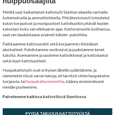
huippuosaajilta
Meiltä saat kaikenlaiset kattotyöt Siuntion alueella varmalla
kokemuksella ja ammattiotteella. Pitkäkestoisesti toteutetut
katon korjaukset ja monipuoliset kattohuollot pitävät huolen
katostasi koko sen elinkaaren ajan. Kattoremontin koittaessa,
saat sen laadukkaana avaimet käteen -pakettina.
Paikkaamme kattovuodot sekä korjaamme rikkinäiset
aluskatteet. Puhdistamme vesikourut ja pudotamme lumet
katolta. Asennamme ja uusimme kattoikkunat ja kattoluukut
sekä muut kattotuotteet.
Huopakattotyöt ovat erityisen lähellä sydäntämme, ja
olemmekin niissä varsin hakoja, eli tarvitsit sitten huopakaton
korjausta, tai
huopakattoremonttia
, käänny ensimmäisenä
meidän puoleemme.
Palvelemme kaikissa kattotöissä Siuntiossa
PYYDÄ TARJOUS KATTOTYÖSTÄ