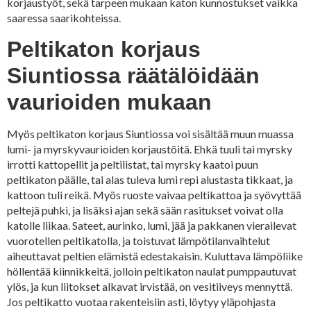
korjaustyöt, sekä tarpeen mukaan katon kunnostukset vaikka
saaressa saarikohteissa.
Peltikaton korjaus
Siuntiossa räätälöidään
vaurioiden mukaan
Myös peltikaton korjaus Siuntiossa voi sisältää muun muassa
lumi- ja myrskyvaurioiden korjaustöitä. Ehkä tuuli tai myrsky
irrotti kattopellit ja peltilistat, tai myrsky kaatoi puun
peltikaton päälle, tai alas tuleva lumi repi alustasta tikkaat, ja
kattoon tuli reikä. Myös ruoste vaivaa peltikattoa ja syövyttää
peltejä puhki, ja lisäksi ajan sekä sään rasitukset voivat olla
katolle liikaa. Sateet, aurinko, lumi, jää ja pakkanen vierailevat
vuorotellen peltikatolla, ja toistuvat lämpötilanvaihtelut
aiheuttavat peltien elämistä edestakaisin. Kuluttava lämpöliike
höllentää kiinnikkeitä, jolloin peltikaton naulat pumppautuvat
ylös, ja kun liitokset alkavat irvistää, on vesitiiveys mennyttä.
Jos peltikatto vuotaa rakenteisiin asti, löytyy yläpohjasta