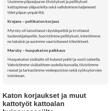
Uusimme piipunjuuren tiivistykset ja pellitykset
kattopinnan yläpuolelta sekä vaihdoimme haljenneet
tiilet piipun ympäriltä.
Krejans – peltikaton korjaus
Myrsky oli taivuttanut räystäspeltiä ja irrottanut
tuulenohjainpellin. Suoristimme pellitykset, kiinnitimme
ne takaisin ja uusimme vaurioituneet kiinnikkeet.
Marsby – huopakaton paikkaus
Huopakaton sisätaite oli kulunut puhki ja vuoti sateella.
Vahvistimme sisätaitteen uudella huovalla, tiivistimme
reunat ja tarkastimme vedenpoiston sekä syöksytorvien
toiminnan.
Katon korjaukset ja muut
kattotyöt kattoalan