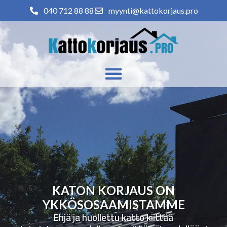
040 712 88 88
myynti@kattokorjaus.pro
KATON KORJAUS ON
YKKÖSOSAAMISTAMME
Ehjä ja huollettu katto kiittää