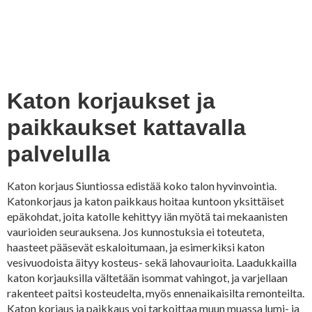
Katon korjaukset ja
paikkaukset kattavalla
palvelulla
Katon korjaus Siuntiossa edistää koko talon hyvinvointia.
Katonkorjaus ja katon paikkaus hoitaa kuntoon yksittäiset
epäkohdat, joita katolle kehittyy iän myötä tai mekaanisten
vaurioiden seurauksena. Jos kunnostuksia ei toteuteta,
haasteet pääsevät eskaloitumaan, ja esimerkiksi katon
vesivuodoista äityy kosteus- sekä lahovaurioita. Laadukkailla
katon korjauksilla vältetään isommat vahingot, ja varjellaan
rakenteet paitsi kosteudelta, myös ennenaikaisilta remonteilta.
Katon korjaus ja paikkaus voi tarkoittaa muun muassa lumi- ja