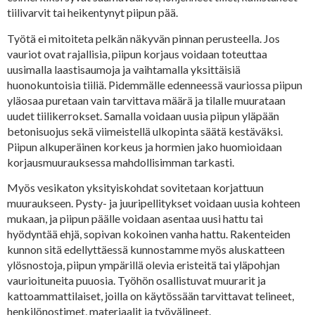
tiilivarvit tai heikentynyt piipun pää.
Työtä ei mitoiteta pelkän näkyvän pinnan perusteella. Jos
vauriot ovat rajallisia, piipun korjaus voidaan toteuttaa
uusimalla laastisaumoja ja vaihtamalla yksittäisiä
huonokuntoisia tiiliä. Pidemmälle edenneessä vauriossa piipun
yläosaa puretaan vain tarvittava määrä ja tilalle muurataan
uudet tiilikerrokset. Samalla voidaan uusia piipun yläpään
betonisuojus sekä viimeistellä ulkopinta säätä kestäväksi.
Piipun alkuperäinen korkeus ja hormien jako huomioidaan
korjausmuurauksessa mahdollisimman tarkasti.
Myös vesikaton yksityiskohdat sovitetaan korjattuun
muuraukseen. Pysty- ja juuripellitykset voidaan uusia kohteen
mukaan, ja piipun päälle voidaan asentaa uusi hattu tai
hyödyntää ehjä, sopivan kokoinen vanha hattu. Rakenteiden
kunnon sitä edellyttäessä kunnostamme myös aluskatteen
ylösnostoja, piipun ympärillä olevia eristeitä tai yläpohjan
vaurioituneita puuosia. Työhön osallistuvat muurarit ja
kattoammattilaiset, joilla on käytössään tarvittavat telineet,
henkilönostimet, materiaalit ja työvälineet.