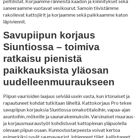
peltilistat. Korjaamme ränneistä kaadon ja kiinnitykset sekä
saneeraamme vuotavat vesikourut. Samoin tiivistämme
rakoilevat kattojiirit ja korjaamme sekä paikkaamme katon
läpiviennit.
Savupiipun korjaus
Siuntiossa – toimiva
ratkaisu pienistä
paikkauksista yläosan
uudelleenmuuraukseen
Piipun vaurioiden laajuus selviää usein vasta, kun irtonaiset ja
rapautuneet kohdat tutkitaan läheltä. Kattokorjaus Pro tekee
savupiipun korjauksia Siuntiossa omakotitaloihin, vapaa-ajan
asuntoihin, mökeille ja saunarakennuksiin. Varsinaiset muuraus-
ja korjausmuuraustyöt kohdistuvat kattopinnan yläpuolella
olevaan piipun osaan. Kunnostustarpeesta voivat kertoa
esimerkiksi syvät saumavauriot, lohjenneet tiilet, kallistuneet