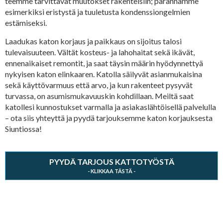
teemme tarvittavat muutokset rakenteisiin; parannamme
esimerkiksi eristystä ja tuuletusta kondenssiongelmien
estämiseksi.
Laadukas katon korjaus ja paikkaus on sijoitus talosi
tulevaisuuteen. Vältät kosteus- ja lahohaitat sekä ikävät,
ennenaikaiset remontit, ja saat täysin määrin hyödynnettyä
nykyisen katon elinkaaren. Katolla säilyvät asianmukaisina
sekä käyttövarmuus että arvo, ja kun rakenteet pysyvät
turvassa, on asumismukavuuskin kohdillaan. Meiltä saat
katollesi kunnostukset varmalla ja asiakaslähtöisellä palvelulla
– ota siis yhteyttä ja pyydä tarjouksemme katon korjauksesta
Siuntiossa!
PYYDÄ TARJOUS KATTOTYÖSTÄ