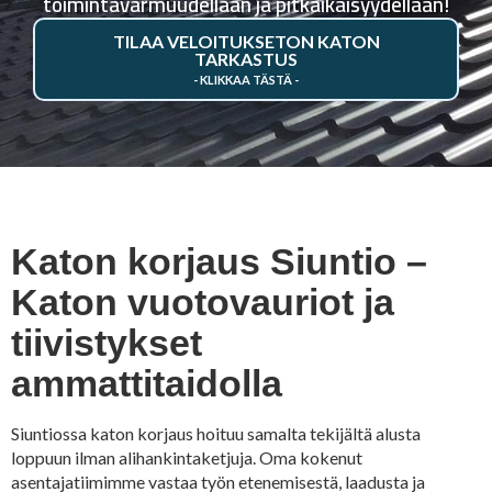
toimintavarmuudellaan ja pitkäikäisyydellään!
TILAA VELOITUKSETON KATON
TARKASTUS
Katon korjaus Siuntio –
Katon vuotovauriot ja
tiivistykset
ammattitaidolla
Siuntiossa katon korjaus hoituu samalta tekijältä alusta
loppuun ilman alihankintaketjuja. Oma kokenut
asentajatiimimme vastaa työn etenemisestä, laadusta ja