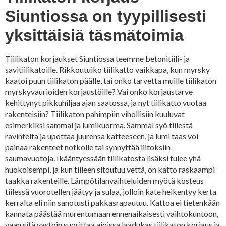
Siuntiossa on tyypillisesti
yksittäisiä täsmätoimia
Tiilikaton korjaukset Siuntiossa teemme betonitiili- ja
savitiilikatoille. Rikkoutuiko tiilikatto vaikkapa, kun myrsky
kaatoi puun tiilikaton päälle, tai onko tarvetta muille tiilikaton
myrskyvaurioiden korjaustöille? Vai onko korjaustarve
kehittynyt pikkuhiljaa ajan saatossa, ja nyt tiilikatto vuotaa
rakenteisiin? Tiilikaton pahimpiin vihollisiin kuuluvat
esimerkiksi sammal ja lumikuorma. Sammal syö tiilestä
ravinteita ja upottaa juurensa katteeseen, ja lumi taas voi
painaa rakenteet notkolle tai synnyttää liitoksiin
saumavuotoja. Ikääntyessään tiilikatosta lisäksi tulee yhä
huokoisempi, ja kun tiileen sitoutuu vettä, on katto raskaampi
taakka rakenteille. Lämpötilanvaihteluiden myötä kosteus
tiilessä vuorotellen jäätyy ja sulaa, jolloin kate heikentyy kerta
kerralta eli niin sanotusti pakkasrapautuu. Kattoa ei tietenkään
kannata päästää murentumaan ennenaikaisesti vaihtokuntoon,
vaan sitä vastoin suorittaa ajoissa laadukas tiilikaton korjaus ja