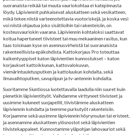
suoranaista reikää tai muuta vauriokohtaa ei katepinnasta
löydy. Läpiviennit puhkaisevat aluskatteen sekä vesikatteen,
mikä tekee niistä varteenotettavia vuotoriskejä, ja koska vesi
voi niistä ohjautua joko sisätiloihin tai rakenteisiin, on
kosteusvauriokin vaarana. Läpiviennin kohtaloksi saattavat
koitua hapertuneet tiivisteet tai muu mekaaninen rasitus, kun
taas toisinaan kyse on asennusvirheistä tai suoranaisista
rakenteellisista epäkohdista. Kattokorjaus Pro toteuttaa
kaikentyyppiset katon läpivientien kunnostukset – katon
korjaukset kattoikkunan, kattovalokuvun,
viemärintuuletusputken ja kattoluukun kohdalta, sekä
ilmavaihtoputken, savupiipun ja tv-antennin kohdalta.
Suoritamme Siuntiossa luotettavalla laadulla niin suuret kuin
pienetkin läpivientityöt. Vaihdamme virttyneet tiivisteet ja
uusimme kuluneet suojapellit, tiivistämme aluskatteen
läpiviennin kohdalta ja teemme purkutyöt rakenteisiin.
Korjaamme sekä uusimme läpiviennin höyrynsulun tai eristeet,
ja asennamme aluskatteen ylösnostot sekä läpivientien
tiivistekappaleet. Kunnostamme yläpohjan lahovauriot sekä