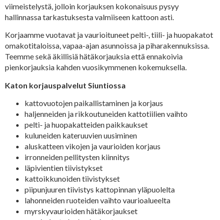
viimeistelystä, jolloin korjauksen kokonaisuus pysyy
hallinnassa tarkastuksesta valmiiseen kattoon asti.
Korjaamme vuotavat ja vaurioituneet pelti-, tiili- ja huopakatot
omakotitaloissa, vapaa-ajan asunnoissa ja piharakennuksissa.
Teemme sekä äkillisiä hätäkorjauksia että ennakoivia
pienkorjauksia kahden vuosikymmenen kokemuksella.
Katon korjauspalvelut Siuntiossa
kattovuotojen paikallistaminen ja korjaus
haljenneiden ja rikkoutuneiden kattotiilien vaihto
pelti- ja huopakatteiden paikkaukset
kuluneiden kateruuvien uusiminen
aluskatteen vikojen ja vaurioiden korjaus
irronneiden pellitysten kiinnitys
läpivientien tiivistykset
kattoikkunoiden tiivistykset
piipunjuuren tiivistys kattopinnan yläpuolelta
lahonneiden ruoteiden vaihto vaurioalueelta
myrskyvaurioiden hätäkorjaukset