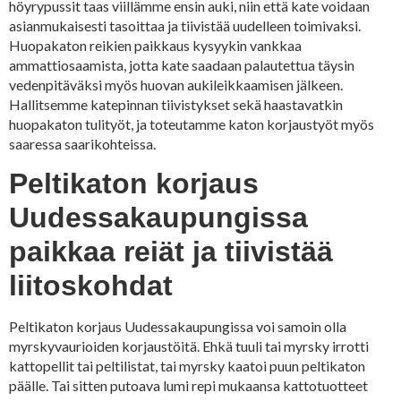
höyrypussit taas viillämme ensin auki, niin että kate voidaan
asianmukaisesti tasoittaa ja tiivistää uudelleen toimivaksi.
Huopakaton reikien paikkaus kysyykin vankkaa
ammattiosaamista, jotta kate saadaan palautettua täysin
vedenpitäväksi myös huovan aukileikkaamisen jälkeen.
Hallitsemme katepinnan tiivistykset sekä haastavatkin
huopakaton tulityöt, ja toteutamme katon korjaustyöt myös
saaressa saarikohteissa.
Peltikaton korjaus
Uudessakaupungissa
paikkaa reiät ja tiivistää
liitoskohdat
Peltikaton korjaus Uudessakaupungissa voi samoin olla
myrskyvaurioiden korjaustöitä. Ehkä tuuli tai myrsky irrotti
kattopellit tai peltilistat, tai myrsky kaatoi puun peltikaton
päälle. Tai sitten putoava lumi repi mukaansa kattotuotteet