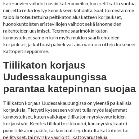
kateruuvien vaihdot uusiin kateruuveihin, kun peltikatto vuotaa
niin, että reikä löytyy kiinnikkeen kohdalta. Saat toimestamme
taidolla toteutettuina peltikaton aluskatteen korjaukset,
huonokuntoisten eristevillojen vaihdot sekä lahonneiden
rakenteiden uusimiset. Teemme saarimökin katon
kunnostukset samoin kuin myös muiden saarikohteiden
korjaukset, ja kattoasi palvelevat aina varmoin ottein kokeneet
kattopeltiseppämme.
Tiilikaton korjaus
Uudessakaupungissa
parantaa katepinnan suojaa
Tiilikaton korjaus Uudessakaupungissa on yleensä paikallisia
korjauksia. Tietysti kyseeseen voivat tulla myös laajemmat
kunnostukset, kuten vaikkapa tiilikaton myrskyvaurioiden
korjaustyöt. Kenties tiilikatto rikkoutui, kun myrsky kaatoi
puun tiilikaton päälle, tai kun tuuli repi katolta kattotiilet tai
pellitykset, tai myrsky vaurioitti kattovarusteluja.