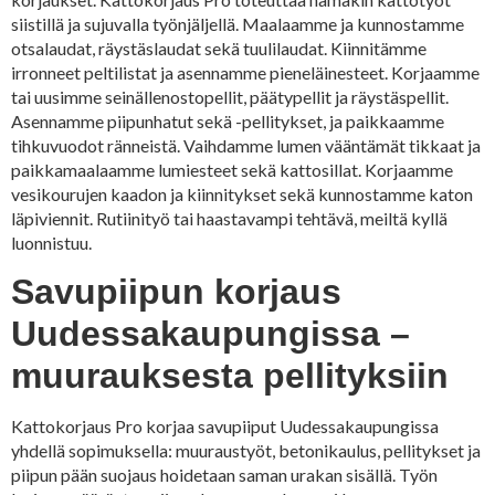
siistillä ja sujuvalla työnjäljellä. Maalaamme ja kunnostamme
otsalaudat, räystäslaudat sekä tuulilaudat. Kiinnitämme
irronneet peltilistat ja asennamme pieneläinesteet. Korjaamme
tai uusimme seinällenostopellit, päätypellit ja räystäspellit.
Asennamme piipunhatut sekä -pellitykset, ja paikkaamme
tihkuvuodot ränneistä. Vaihdamme lumen vääntämät tikkaat ja
paikkamaalaamme lumiesteet sekä kattosillat. Korjaamme
vesikourujen kaadon ja kiinnitykset sekä kunnostamme katon
läpiviennit. Rutiinityö tai haastavampi tehtävä, meiltä kyllä
luonnistuu.
Savupiipun korjaus
Uudessakaupungissa –
muurauksesta pellityksiin
Kattokorjaus Pro korjaa savupiiput Uudessakaupungissa
yhdellä sopimuksella: muuraustyöt, betonikaulus, pellitykset ja
piipun pään suojaus hoidetaan saman urakan sisällä. Työn