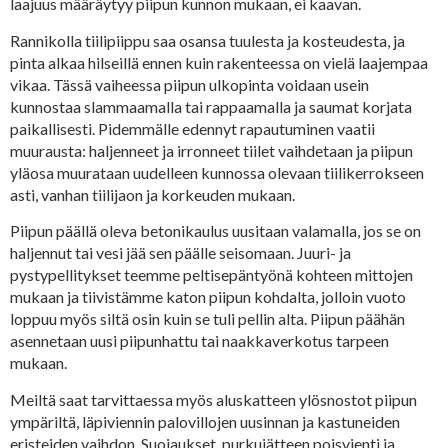
laajuus määräytyy piipun kunnon mukaan, ei kaavan.
Rannikolla tiilipiippu saa osansa tuulesta ja kosteudesta, ja
pinta alkaa hilseillä ennen kuin rakenteessa on vielä laajempaa
vikaa. Tässä vaiheessa piipun ulkopinta voidaan usein
kunnostaa slammaamalla tai rappaamalla ja saumat korjata
paikallisesti. Pidemmälle edennyt rapautuminen vaatii
muurausta: haljenneet ja irronneet tiilet vaihdetaan ja piipun
yläosa muurataan uudelleen kunnossa olevaan tiilikerrokseen
asti, vanhan tiilijaon ja korkeuden mukaan.
Piipun päällä oleva betonikaulus uusitaan valamalla, jos se on
haljennut tai vesi jää sen päälle seisomaan. Juuri- ja
pystypellitykset teemme peltisepäntyönä kohteen mittojen
mukaan ja tiivistämme katon piipun kohdalta, jolloin vuoto
loppuu myös siltä osin kuin se tuli pellin alta. Piipun päähän
asennetaan uusi piipunhattu tai naakkaverkotus tarpeen
mukaan.
Meiltä saat tarvittaessa myös aluskatteen ylösnostot piipun
ympäriltä, läpiviennin palovillojen uusinnan ja kastuneiden
eristeiden vaihdon. Suojaukset, purkujätteen poisvienti ja