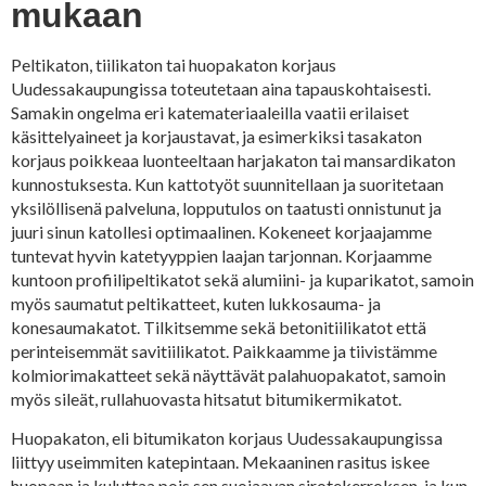
mukaan
Peltikaton, tiilikaton tai huopakaton korjaus
Uudessakaupungissa toteutetaan aina tapauskohtaisesti.
Samakin ongelma eri katemateriaaleilla vaatii erilaiset
käsittelyaineet ja korjaustavat, ja esimerkiksi tasakaton
korjaus poikkeaa luonteeltaan harjakaton tai mansardikaton
kunnostuksesta. Kun kattotyöt suunnitellaan ja suoritetaan
yksilöllisenä palveluna, lopputulos on taatusti onnistunut ja
juuri sinun katollesi optimaalinen. Kokeneet korjaajamme
tuntevat hyvin katetyyppien laajan tarjonnan. Korjaamme
kuntoon profiilipeltikatot sekä alumiini- ja kuparikatot, samoin
myös saumatut peltikatteet, kuten lukkosauma- ja
konesaumakatot. Tilkitsemme sekä betonitiilikatot että
perinteisemmät savitiilikatot. Paikkaamme ja tiivistämme
kolmiorimakatteet sekä näyttävät palahuopakatot, samoin
myös sileät, rullahuovasta hitsatut bitumikermikatot.
Huopakaton, eli bitumikaton korjaus Uudessakaupungissa
liittyy useimmiten katepintaan. Mekaaninen rasitus iskee
huopaan ja kuluttaa pois sen suojaavan sirotekerroksen, ja kun