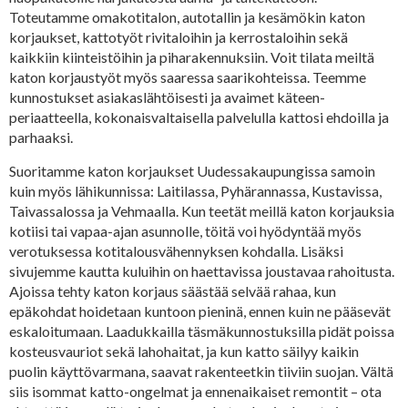
Toteutamme omakotitalon, autotallin ja kesämökin katon
korjaukset, kattotyöt rivitaloihin ja kerrostaloihin sekä
kaikkiin kiinteistöihin ja piharakennuksiin. Voit tilata meiltä
katon korjaustyöt myös saaressa saarikohteissa. Teemme
kunnostukset asiakaslähtöisesti ja avaimet käteen-
periaatteella, kokonaisvaltaisella palvelulla kattosi ehdoilla ja
parhaaksi.
Suoritamme katon korjaukset Uudessakaupungissa samoin
kuin myös lähikunnissa: Laitilassa, Pyhärannassa, Kustavissa,
Taivassalossa ja Vehmaalla. Kun teetät meillä katon korjauksia
kotiisi tai vapaa-ajan asunnolle, töitä voi hyödyntää myös
verotuksessa kotitalousvähennyksen kohdalla. Lisäksi
sivujemme kautta kuluihin on haettavissa joustavaa rahoitusta.
Ajoissa tehty katon korjaus säästää selvää rahaa, kun
epäkohdat hoidetaan kuntoon pieninä, ennen kuin ne pääsevät
eskaloitumaan. Laadukkailla täsmäkunnostuksilla pidät poissa
kosteusvauriot sekä lahohaitat, ja kun katto säilyy kaikin
puolin käyttövarmana, saavat rakenteetkin tiiviin suojan. Vältä
siis isommat katto-ongelmat ja ennenaikaiset remontit – ota