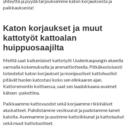
yhteyttä ja pyydä tarjouksemme katon korjauksesta ja
paikkauksesta!
Katon korjaukset ja muut
kattotyöt kattoalan
huippuosaajilta
Meiltä saat kaikenlaiset kattotyöt Uudenkaupungin alueella
varmalla kokemuksella ja ammattiotteella. Pitkäkestoisesti
toteutetut katon korjaukset ja monipuoliset kattohuollot
pitävät huolen katostasi koko sen elinkaaren ajan.
Kattoremontin koittaessa, saat sen laadukkaana avaimet
käteen -pakettina.
Paikkaamme kattovuodot sekä korjaamme rikkinäiset
aluskatteet. Puhdistamme vesikourut ja pudotamme lumet
katolta. Asennamme ja uusimme kattoikkunat ja kattoluukut
sekä muut kattotuotteet.