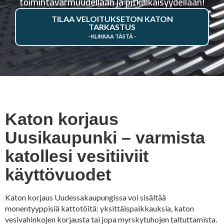
toimintavarmuudellaan ja pitkäikäisyydellään!
TILAA VELOITUKSETON KATON
TARKASTUS
Katon korjaus
Uusikaupunki – varmista
katollesi vesitiiviit
käyttövuodet
Katon korjaus Uudessakaupungissa voi sisältää
monentyyppisiä kattotöitä: yksittäispaikkauksia, katon
vesivahinkojen korjausta tai jopa myrskytuhojen taltuttamista.