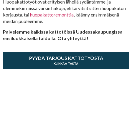
Huopakattotyöt ovat erityisen lähellä sydäntämme, ja
olemmekin niissä varsin hakoja, eli tarvitsit sitten huopakaton
korjausta, tai
huopakattoremonttia
, käänny ensimmäisenä
meidän puoleemme.
Palvelemme kaikissa kattotöissä Uudessakaupungissa
ensiluokkaisella taidolla. Ota yhteyttä!
PYYDÄ TARJOUS KATTOTYÖSTÄ