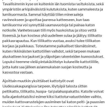
Tavallisimmin kyse on kuitenkin iän tuomista rasituksista, sekä
ympäristön arkipäiväisistä kulutuksista, kuten sammaleesta ja
lumikuormasta. Sammal käyttää tiilen mineraaleja
ravinnokseen ja upottaa juurensa katteeseen, kun taas
lumikuorma voi synnyttää saumavuotoja tai painaa katon
notkolle. Vanhetessaan tiili myös huokoistuu ja sitoo vettä
itseensä, ja kun kosteus yhä uudelleen sulaa ja jäätyy, tiilikatto
pakkasrapautuu. Kun tiilikatto vuotaa, avuksi tulee tiilikaton
korjaus ja paikkaus. Toteutamme paikalliset täsmätoimet,
kuten rikkinäisten kattotiilien vaihdot, sekä tarpeen mukaan
aluskatteen korjaukset ja yläpohjan rakenteiden kunnostukset.
Lopuksi teemme vielä pintakäsittelyn kuluneille kattotiilille,
jotta kate saa jälleen asianmukaisen suojan kosteutta ja
kasvustoa vastaan.
Ajoittain muutkin yksittäiset kattotyöt ovat
Uudessakaupungissa tarpeen, löytyipä talosta sitten
peltikatto, tiilikatto, huopa- tai palahuopakatto. Katolle voivat
tulla ajankohtaisiksi esimerkiksi kattoturvatuotteiden vaihto,
muiden kattovarustelujen uusiminen tai katon pelti- ja puuosien
korjaukset. Kattokorjaus Pro toteuttaa nämäkin kattotyöt