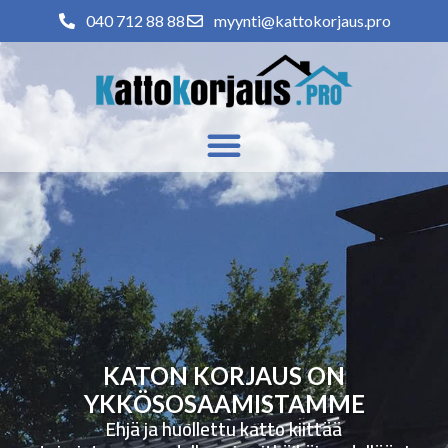
040 712 88 88
myynti@kattokorjaus.pro
KATON KORJAUS ON
YKKÖSOSAAMISTAMME
Ehjä ja huollettu katto kiittää