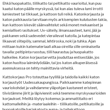
Ehkä huopakatto, tiilikatto tai peltikatto vaurioitui, kun puu
kaatui katon päälle myrskyssä, tai kun alas tuleva lumi irrotti
lumiesteet tai tikkaat, ja kattoon tuli reikä. Katonkorjausta ja
katon paikkausta tarvitaan myös arkisempien kulutusten takia,
kun kattoon iskevät säänvaihtelut sekä monet mekaaniset ja
kemialliset rasitukset. Uv-säteily, ilmansaasteet, lumi, jää ja
pakkanen sekä sadevedet vierailevat katolla, ja katepintaa
likaavat siitepöly, sammal, lehtiroska, noki ja tuhka. Ajan
mittaan kukin katemateriaali alkaa oireilla sille ominaisella
tavalla: peltipinta ruostuu, tiili haurastuu ja huopakatto
halkeilee. Katon korjaustarvetta jouduttaa entisestään, jos
katon huoltoa laiminlyödään, tai jos katon alkuperäisessä
asennuksessa on tehty mainittavia virheitä.
Kattokorjaus Pro toteuttaa tyylillä ja taidolla kaikki katon
korjaustyöt Uudessakaupungissa. Paikkaamme katepinnan
vauriokohdat ja vaihdamme yläpohjan kastuneet eristeet,
tiivistämme jiirit ja läpiviennit sekä teemme myrskyvaurioiden
korjaukset. Meiltä löytyy kokemus ja ammattitaito eri
kattomalleihin ja -materiaaleihin – tiilikatoille, peltikatoille ja
huopakatoille harjakatosta auma- ja taitekattoon.