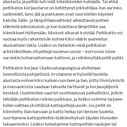
alustasta, ja peltiin tuli reiät kiinnikkeiden kohdalle. Tai ehkä
peltikaton korjaustarve on kehittynyt pikkuhiljaa, kun aurinko,
sadevedet, lumi, jää ja pakkanen ovat vuorotellen käyneet
katolla. Sään- ja lämpötilanvaihtelut aiheuttavat peltien
elämistä edestakaisin, ja kun kuluttava lämpöliike saa
kiinnikkeet höltymään, liitokset alkavat irvistää. Peltikatto voi
vuotaa myös rakenteisiin esimerkiksi väärin asennetun
aluskatteen takia. Lisäksi on tietenkin vielä peltikaton
arkkivihollinen, eli peltejä nuoleva ruoste – korroosio iskee
varsinkin hoitamattomaan kattoon, ja reikiinnyttää pellit puhki.
Peltikaton korjaus Uudessakaupungissa aloitetaan
tunnollisista pohjatöistä. Irrotamme erityisellä huolella
alustasta esimerkiksi kaiken ruosteen ja lian, jotta tiivistyksistä
ja massauksista saadaan takuulla tarttuvat ja korjausjäljestä
kestävä. Useimmiten vauriot osoittautuvat paikallisiksi, jolloin
tehdään peltikaton reikien paikkaus, ja lisäksi voimme tarpeen
tullen vaihtaa yksittäisiä kattopeltejä uusiin. Jos pellit on
kiinnitetty liian harvaan ja katto heiluu tai rämisee tuulella,
suoritamme kattopelteihin lisäkiinnitykset täyden tiiveyden
takaamiseksi. Lisäksi toteutamme kattopeltien naulojen tai