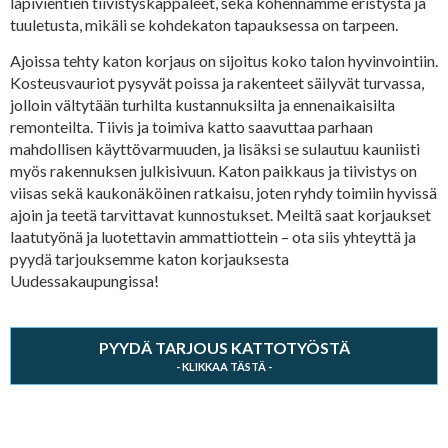
läpivientien tiivistyskappaleet, sekä kohennamme eristystä ja
tuuletusta, mikäli se kohdekaton tapauksessa on tarpeen.
Ajoissa tehty katon korjaus on sijoitus koko talon hyvinvointiin.
Kosteusvauriot pysyvät poissa ja rakenteet säilyvät turvassa,
jolloin vältytään turhilta kustannuksilta ja ennenaikaisilta
remonteilta. Tiivis ja toimiva katto saavuttaa parhaan
mahdollisen käyttövarmuuden, ja lisäksi se sulautuu kauniisti
myös rakennuksen julkisivuun. Katon paikkaus ja tiivistys on
viisas sekä kaukonäköinen ratkaisu, joten ryhdy toimiin hyvissä
ajoin ja teetä tarvittavat kunnostukset. Meiltä saat korjaukset
laatutyönä ja luotettavin ammattiottein – ota siis yhteyttä ja
pyydä tarjouksemme katon korjauksesta
Uudessakaupungissa!
PYYDÄ TARJOUS KATTOTYÖSTÄ