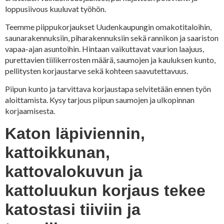
loppusiivous kuuluvat työhön.
Teemme piippukorjaukset Uudenkaupungin omakotitaloihin,
saunarakennuksiin, piharakennuksiin sekä rannikon ja saariston
vapaa-ajan asuntoihin. Hintaan vaikuttavat vaurion laajuus,
purettavien tiilikerrosten määrä, saumojen ja kauluksen kunto,
pellitysten korjaustarve sekä kohteen saavutettavuus.
Piipun kunto ja tarvittava korjaustapa selvitetään ennen työn
aloittamista. Kysy tarjous piipun saumojen ja ulkopinnan
korjaamisesta.
Katon läpiviennin,
kattoikkunan,
kattovalokuvun ja
kattoluukun korjaus tekee
katostasi tiiviin ja