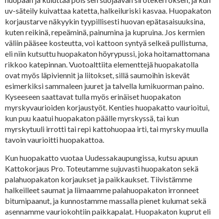
uv-säteily kuivattaa katetta, halkeiluriski kasvaa. Huopakaton
korjaustarve näkyykin tyypillisesti huovan epätasaisuuksina,
kuten reikinä, repeäminä, painumina ja kupruina. Jos kermien
väliin pääsee kosteutta, voi kattoon syntyä selkeä pullistuma,
eli niin kutsuttu huopakaton höyrypussi, joka hoitamattomana
rikkoo katepinnan. Vuotoalttiita elementtejä huopakatolla
ovat myös läpiviennit ja liitokset, sillä saumoihin iskevät
esimerkiksi sammaleen juuret ja talvella lumikuorman paino.
Kyseeseen saattavat tulla myös erinäiset huopakaton
myrskyvaurioiden korjaustyöt. Kenties huopakatto vaurioitui,
kun puu kaatui huopakaton päälle myrskyssä, tai kun
myrskytuuli irrotti tai repi kattohuopaa irti, tai myrsky muulla
tavoin vaurioitti huopakattoa.
Kun huopakatto vuotaa Uudessakaupungissa, kutsu apuun
Kattokorjaus Pro. Toteutamme sujuvasti huopakaton sekä
palahuopakaton korjaukset ja paikkaukset. Tiivistämme
halkeilleet saumat ja liimaamme palahuopakaton irronneet
bitumipaanut, ja kunnostamme massalla pienet kulumat sekä
asennamme vauriokohtiin paikkapalat. Huopakaton kuprut eli