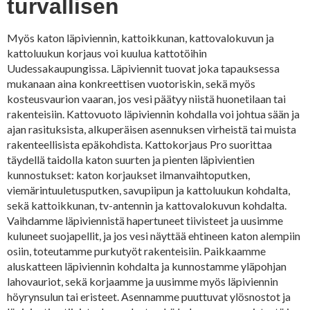
turvallisen
Myös katon läpiviennin, kattoikkunan, kattovalokuvun ja
kattoluukun korjaus voi kuulua kattotöihin
Uudessakaupungissa. Läpiviennit tuovat joka tapauksessa
mukanaan aina konkreettisen vuotoriskin, sekä myös
kosteusvaurion vaaran, jos vesi päätyy niistä huonetilaan tai
rakenteisiin. Kattovuoto läpiviennin kohdalla voi johtua sään ja
ajan rasituksista, alkuperäisen asennuksen virheistä tai muista
rakenteellisista epäkohdista. Kattokorjaus Pro suorittaa
täydellä taidolla katon suurten ja pienten läpivientien
kunnostukset: katon korjaukset ilmanvaihtoputken,
viemärintuuletusputken, savupiipun ja kattoluukun kohdalta,
sekä kattoikkunan, tv-antennin ja kattovalokuvun kohdalta.
Vaihdamme läpiviennistä hapertuneet tiivisteet ja uusimme
kuluneet suojapellit, ja jos vesi näyttää ehtineen katon alempiin
osiin, toteutamme purkutyöt rakenteisiin. Paikkaamme
aluskatteen läpiviennin kohdalta ja kunnostamme yläpohjan
lahovauriot, sekä korjaamme ja uusimme myös läpiviennin
höyrynsulun tai eristeet. Asennamme puuttuvat ylösnostot ja