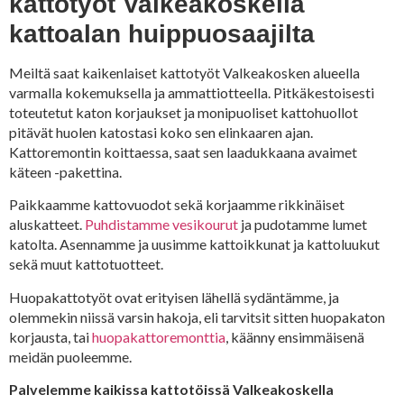
kattotyöt Valkeakoskella
kattoalan huippuosaajilta
Meiltä saat kaikenlaiset kattotyöt Valkeakosken alueella
varmalla kokemuksella ja ammattiotteella. Pitkäkestoisesti
toteutetut katon korjaukset ja monipuoliset kattohuollot
pitävät huolen katostasi koko sen elinkaaren ajan.
Kattoremontin koittaessa, saat sen laadukkaana avaimet
käteen -pakettina.
Paikkaamme kattovuodot sekä korjaamme rikkinäiset
aluskatteet.
Puhdistamme vesikourut
ja pudotamme lumet
katolta. Asennamme ja uusimme kattoikkunat ja kattoluukut
sekä muut kattotuotteet.
Huopakattotyöt ovat erityisen lähellä sydäntämme, ja
olemmekin niissä varsin hakoja, eli tarvitsit sitten huopakaton
korjausta, tai
huopakattoremonttia
, käänny ensimmäisenä
meidän puoleemme.
Palvelemme kaikissa kattotöissä Valkeakoskella