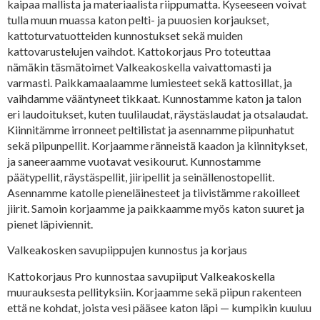
kaipaa mallista ja materiaalista riippumatta. Kyseeseen voivat
tulla muun muassa katon pelti- ja puuosien korjaukset,
kattoturvatuotteiden kunnostukset sekä muiden
kattovarustelujen vaihdot. Kattokorjaus Pro toteuttaa
nämäkin täsmätoimet Valkeakoskella vaivattomasti ja
varmasti. Paikkamaalaamme lumiesteet sekä kattosillat, ja
vaihdamme vääntyneet tikkaat. Kunnostamme katon ja talon
eri laudoitukset, kuten tuulilaudat, räystäslaudat ja otsalaudat.
Kiinnitämme irronneet peltilistat ja asennamme piipunhatut
sekä piipunpellit. Korjaamme ränneistä kaadon ja kiinnitykset,
ja saneeraamme vuotavat vesikourut. Kunnostamme
päätypellit, räystäspellit, jiiripellit ja seinällenostopellit.
Asennamme katolle pieneläinesteet ja tiivistämme rakoilleet
jiirit. Samoin korjaamme ja paikkaamme myös katon suuret ja
pienet läpiviennit.
Valkeakosken savupiippujen kunnostus ja korjaus
Kattokorjaus Pro kunnostaa savupiiput Valkeakoskella
muurauksesta pellityksiin. Korjaamme sekä piipun rakenteen
että ne kohdat, joista vesi pääsee katon läpi — kumpikin kuuluu