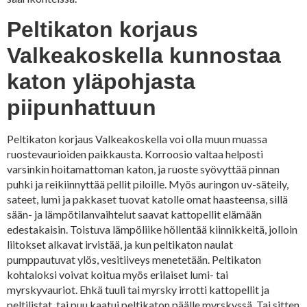
Peltikaton korjaus
Valkeakoskella kunnostaa
katon yläpohjasta
piipunhattuun
Peltikaton korjaus Valkeakoskella voi olla muun muassa
ruostevaurioiden paikkausta. Korroosio valtaa helposti
varsinkin hoitamattoman katon, ja ruoste syövyttää pinnan
puhki ja reikiinnyttää pellit piloille. Myös auringon uv-säteily,
sateet, lumi ja pakkaset tuovat katolle omat haasteensa, sillä
sään- ja lämpötilanvaihtelut saavat kattopellit elämään
edestakaisin. Toistuva lämpöliike höllentää kiinnikkeitä, jolloin
liitokset alkavat irvistää, ja kun peltikaton naulat
pumppautuvat ylös, vesitiiveys menetetään. Peltikaton
kohtaloksi voivat koitua myös erilaiset lumi- tai
myrskyvauriot. Ehkä tuuli tai myrsky irrotti kattopellit ja
peltilistat, tai puu kaatui peltikaton päälle myrskyssä. Tai sitten