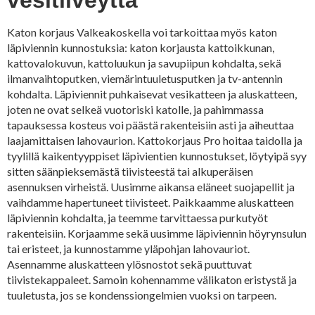
Katon korjaus Valkeakoskella voi tarkoittaa myös katon
läpiviennin kunnostuksia: katon korjausta kattoikkunan,
kattovalokuvun, kattoluukun ja savupiipun kohdalta, sekä
ilmanvaihtoputken, viemärintuuletusputken ja tv-antennin
kohdalta. Läpiviennit puhkaisevat vesikatteen ja aluskatteen,
joten ne ovat selkeä vuotoriski katolle, ja pahimmassa
tapauksessa kosteus voi päästä rakenteisiin asti ja aiheuttaa
laajamittaisen lahovaurion. Kattokorjaus Pro hoitaa taidolla ja
tyylillä kaikentyyppiset läpivientien kunnostukset, löytyipä syy
sitten säänpieksemästä tiivisteestä tai alkuperäisen
asennuksen virheistä. Uusimme aikansa eläneet suojapellit ja
vaihdamme hapertuneet tiivisteet. Paikkaamme aluskatteen
läpiviennin kohdalta, ja teemme tarvittaessa purkutyöt
rakenteisiin. Korjaamme sekä uusimme läpiviennin höyrynsulun
tai eristeet, ja kunnostamme yläpohjan lahovauriot.
Asennamme aluskatteen ylösnostot sekä puuttuvat
tiivistekappaleet. Samoin kohennamme välikaton eristystä ja
tuuletusta, jos se kondenssiongelmien vuoksi on tarpeen.