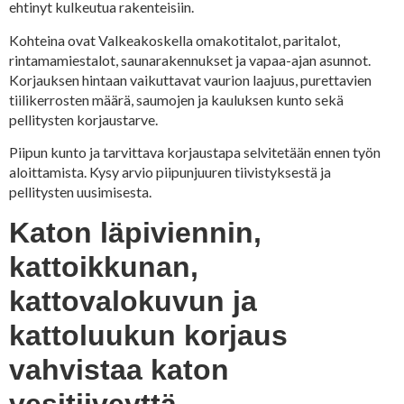
ehtinyt kulkeutua rakenteisiin.
Kohteina ovat Valkeakoskella omakotitalot, paritalot,
rintamamiestalot, saunarakennukset ja vapaa-ajan asunnot.
Korjauksen hintaan vaikuttavat vaurion laajuus, purettavien
tiilikerrosten määrä, saumojen ja kauluksen kunto sekä
pellitysten korjaustarve.
Piipun kunto ja tarvittava korjaustapa selvitetään ennen työn
aloittamista. Kysy arvio piipunjuuren tiivistyksestä ja
pellitysten uusimisesta.
Katon läpiviennin,
kattoikkunan,
kattovalokuvun ja
kattoluukun korjaus
vahvistaa katon
vesitiiveyttä