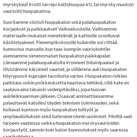
myrskytuuli irrotti tai repi kattohuopaa irti, tai myrsky muutoin
vaurioitti huopakattoa.
Suoritamme siististi huopakaton sekä palahuopakaton
korjaukset ja paikkaukset Valkeakoskella. Valitsemme
materiaalin mukaiset menetelmät ja katteelle soveltuvat
käsittelyaineet. Pienempikokoisille kulumille voi riittää
kunnostus massalla, kun taas isompiin vauriokohtiin
asennamme nimenomaiset huopakaton paikkapalat.
Liimaamme palahuopakatolta irronneet bitumipaanut ja
tiivistämme kärsineet saumat, ja viillämme auki huopakaton
höyrypussit kuprujen tasoitusta varten. Huopakaton reikien
paikkaus onkin poikkeuksetta haastava tehtävä, sillä kate on
saatava aina takaisin vedenpitäväksi, jopa huovan
aukileikkaamisen jälkeen. Osaavat ammattilaisemme
palauttavat katollesi täyden teknisen toimivuuden, sekä
hoitavat kuntoon myös huopakaton tulityöt ja
umpilaudoituksen sekä katevaneroinnin uusimiset. Meiltä saat
tarpeen vaatiessa vaikka huopakaton myrskyvaurioiden
korjaustyöt, samoin kuin katon kunnostukset myös saaressa
saarikohteissa.