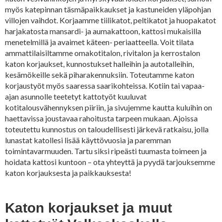
myös katepinnan täsmäpaikkaukset ja kastuneiden yläpohjan
villojen vaihdot. Korjaamme tiilikatot, peltikatot ja huopakatot
harjakatosta mansardi- ja aumakattoon, kattosi mukaisilla
menetelmillä ja avaimet käteen- periaatteella. Voit tilata
ammattilaisiltamme omakotitalon, rivitalon ja kerrostalon
katon korjaukset, kunnostukset halleihin ja autotalleihin,
kesämökeille sekä piharakennuksiin. Toteutamme katon
korjaustyöt myös saaressa saarikohteissa. Kotiin tai vapaa-
ajan asunnolle teetetyt kattotyöt kuuluvat
kotitalousvähennyksen piiriin, ja sivujemme kautta kuluihin on
haettavissa joustavaa rahoitusta tarpeen mukaan. Ajoissa
toteutettu kunnostus on taloudellisesti järkevä ratkaisu, jolla
lunastat katollesi lisää käyttövuosia ja paremman
toimintavarmuuden. Tartu siksi ripeästi tuumasta toimeen ja
hoidata kattosi kuntoon – ota yhteyttä ja pyydä tarjouksemme
katon korjauksesta ja paikkauksesta!
Katon korjaukset ja muut