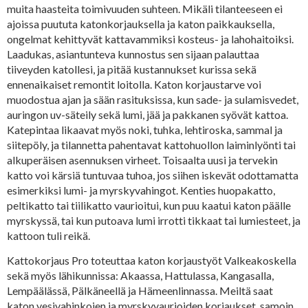
muita haasteita toimivuuden suhteen. Mikäli tilanteeseen ei
ajoissa puututa katonkorjauksella ja katon paikkauksella,
ongelmat kehittyvät kattavammiksi kosteus- ja lahohaitoiksi.
Laadukas, asiantunteva kunnostus sen sijaan palauttaa
tiiveyden katollesi, ja pitää kustannukset kurissa sekä
ennenaikaiset remontit loitolla. Katon korjaustarve voi
muodostua ajan ja sään rasituksissa, kun sade- ja sulamisvedet,
auringon uv-säteily sekä lumi, jää ja pakkanen syövät kattoa.
Katepintaa likaavat myös noki, tuhka, lehtiroska, sammal ja
siitepöly, ja tilannetta pahentavat kattohuollon laiminlyönti tai
alkuperäisen asennuksen virheet. Toisaalta uusi ja tervekin
katto voi kärsiä tuntuvaa tuhoa, jos siihen iskevät odottamatta
esimerkiksi lumi- ja myrskyvahingot. Kenties huopakatto,
peltikatto tai tiilikatto vaurioitui, kun puu kaatui katon päälle
myrskyssä, tai kun putoava lumi irrotti tikkaat tai lumiesteet, ja
kattoon tuli reikä.
Kattokorjaus Pro toteuttaa katon korjaustyöt Valkeakoskella
sekä myös lähikunnissa: Akaassa, Hattulassa, Kangasalla,
Lempäälässä, Pälkäneellä ja Hämeenlinnassa. Meiltä saat
katon vesivahinkojen ja myrskyvaurioiden korjaukset, samoin