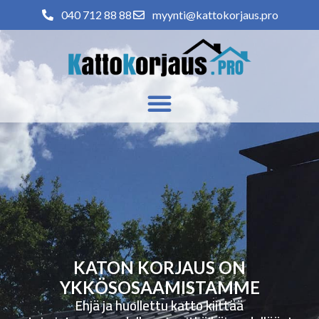
040 712 88 88
myynti@kattokorjaus.pro
KATON KORJAUS ON
YKKÖSOSAAMISTAMME
Ehjä ja huollettu katto kiittää