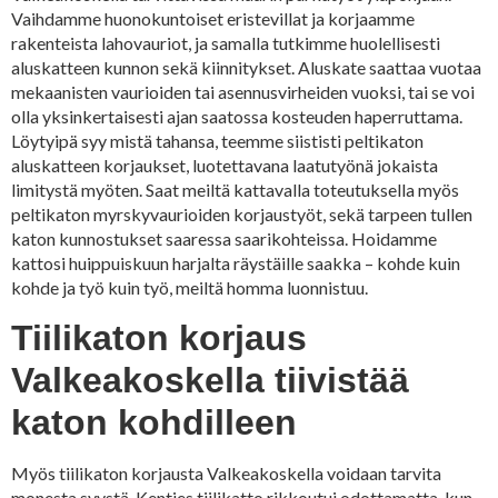
Vaihdamme huonokuntoiset eristevillat ja korjaamme
rakenteista lahovauriot, ja samalla tutkimme huolellisesti
aluskatteen kunnon sekä kiinnitykset. Aluskate saattaa vuotaa
mekaanisten vaurioiden tai asennusvirheiden vuoksi, tai se voi
olla yksinkertaisesti ajan saatossa kosteuden haperruttama.
Löytyipä syy mistä tahansa, teemme siististi peltikaton
aluskatteen korjaukset, luotettavana laatutyönä jokaista
limitystä myöten. Saat meiltä kattavalla toteutuksella myös
peltikaton myrskyvaurioiden korjaustyöt, sekä tarpeen tullen
katon kunnostukset saaressa saarikohteissa. Hoidamme
kattosi huippuiskuun harjalta räystäille saakka – kohde kuin
kohde ja työ kuin työ, meiltä homma luonnistuu.
Tiilikaton korjaus
Valkeakoskella tiivistää
katon kohdilleen
Myös tiilikaton korjausta Valkeakoskella voidaan tarvita
monesta syystä. Kenties tiilikatto rikkoutui odottamatta, kun