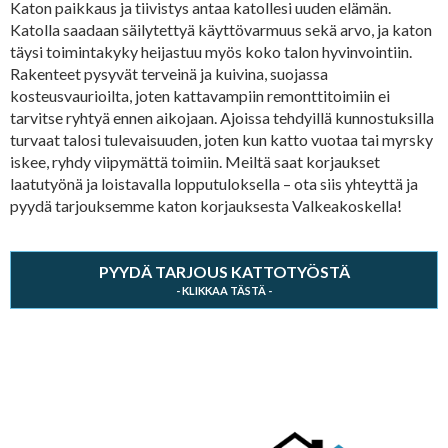
Katon paikkaus ja tiivistys antaa katollesi uuden elämän.
Katolla saadaan säilytettyä käyttövarmuus sekä arvo, ja katon
täysi toimintakyky heijastuu myös koko talon hyvinvointiin.
Rakenteet pysyvät terveinä ja kuivina, suojassa
kosteusvaurioilta, joten kattavampiin remonttitoimiin ei
tarvitse ryhtyä ennen aikojaan. Ajoissa tehdyillä kunnostuksilla
turvaat talosi tulevaisuuden, joten kun katto vuotaa tai myrsky
iskee, ryhdy viipymättä toimiin. Meiltä saat korjaukset
laatutyönä ja loistavalla lopputuloksella – ota siis yhteyttä ja
pyydä tarjouksemme katon korjauksesta Valkeakoskella!
PYYDÄ TARJOUS KATTOTYÖSTÄ