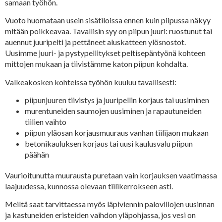
samaan työhön.
Vuoto huomataan usein sisätiloissa ennen kuin piipussa näkyy
mitään poikkeavaa. Tavallisin syy on piipun juuri: ruostunut tai
auennut juuripelti ja pettäneet aluskatteen ylösnostot.
Uusimme juuri- ja pystypellitykset peltisepäntyönä kohteen
mittojen mukaan ja tiivistämme katon piipun kohdalta.
Valkeakosken kohteissa työhön kuuluu tavallisesti:
piipunjuuren tiivistys ja juuripellin korjaus tai uusiminen
murentuneiden saumojen uusiminen ja rapautuneiden
tiilien vaihto
piipun yläosan korjausmuuraus vanhan tiilijaon mukaan
betonikauluksen korjaus tai uusi kaulusvalu piipun
päähän
Vaurioitunutta muurausta puretaan vain korjauksen vaatimassa
laajuudessa, kunnossa olevaan tiilikerrokseen asti.
Meiltä saat tarvittaessa myös läpiviennin palovillojen uusinnan
ja kastuneiden eristeiden vaihdon yläpohjassa, jos vesi on