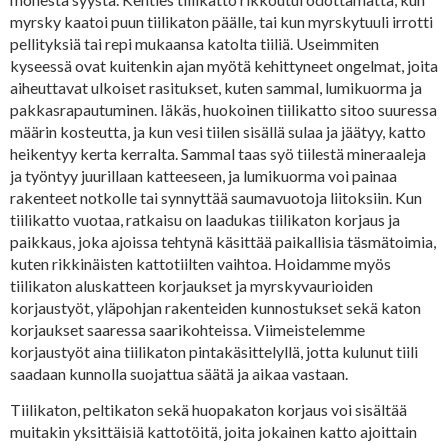
myrsky kaatoi puun tiilikaton päälle, tai kun myrskytuuli irrotti
pellityksiä tai repi mukaansa katolta tiiliä. Useimmiten
kyseessä ovat kuitenkin ajan myötä kehittyneet ongelmat, joita
aiheuttavat ulkoiset rasitukset, kuten sammal, lumikuorma ja
pakkasrapautuminen. Iäkäs, huokoinen tiilikatto sitoo suuressa
määrin kosteutta, ja kun vesi tiilen sisällä sulaa ja jäätyy, katto
heikentyy kerta kerralta. Sammal taas syö tiilestä mineraaleja
ja työntyy juurillaan katteeseen, ja lumikuorma voi painaa
rakenteet notkolle tai synnyttää saumavuotoja liitoksiin. Kun
tiilikatto vuotaa, ratkaisu on laadukas tiilikaton korjaus ja
paikkaus, joka ajoissa tehtynä käsittää paikallisia täsmätoimia,
kuten rikkinäisten kattotiilten vaihtoa. Hoidamme myös
tiilikaton aluskatteen korjaukset ja myrskyvaurioiden
korjaustyöt, yläpohjan rakenteiden kunnostukset sekä katon
korjaukset saaressa saarikohteissa. Viimeistelemme
korjaustyöt aina tiilikaton pintakäsittelyllä, jotta kulunut tiili
saadaan kunnolla suojattua säätä ja aikaa vastaan.
Tiilikaton, peltikaton sekä huopakaton korjaus voi sisältää
muitakin yksittäisiä kattotöitä, joita jokainen katto ajoittain