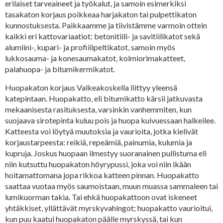
erilaiset tarveaineet ja työkalut, ja samoin esimerkiksi
tasakaton korjaus poikkeaa harjakaton tai pulpettikaton
kunnostuksesta. Paikkaamme ja tiivistämme varmoin ottein
kaikki eri kattovariaatiot: betonitiili- ja savitiilikatot sekä
alumiini-, kupari- ja profiilipeltikatot, samoin myös
lukkosauma- ja konesaumakatot, kolmiorimakatteet,
palahuopa- ja bitumikermikatot.
Huopakaton korjaus Valkeakoskella liittyy yleensä
katepintaan. Huopakatto, eli bitumikatto kärsii jatkuvasta
mekaanisesta rasituksesta, varsinkin vanhemmiten, kun
suojaava sirotepinta kuluu pois ja huopa kuivuessaan halkeilee.
Katteesta voi löytyä muutoksia ja vaurioita, jotka kielivät
korjaustarpeesta: reikiä, repeämiä, painumia, kulumia ja
kupruja. Joskus huopaan ilmestyy suoranainen pullistuma eli
niin kutsuttu huopakaton höyrypussi, joka voi niin ikään
hoitamattomana jopa rikkoa katteen pinnan. Huopakatto
saattaa vuotaa myös saumoistaan, muun muassa sammaleen tai
lumikuorman takia. Tai ehkä huopakattoon ovat iskeneet
yhtäkkiset, yllättävät myrskyvahingot; huopakatto vaurioitui,
kun puu kaatui huopakaton päälle myrskyssä, tai kun