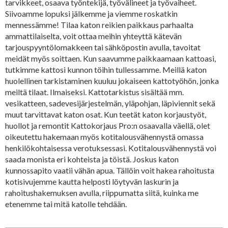
tarvikkeet, osaava työntekijä, työvälineet ja työvaiheet.
Siivoamme lopuksi jälkemme ja viemme roskatkin
mennessämme! Tilaa katon reikien paikkaus parhaalta
ammattilaiselta, voit ottaa meihin yhteyttä kätevän
tarjouspyyntölomakkeen tai sähköpostin avulla, tavoitat
meidät myös soittaen. Kun saavumme paikkaamaan kattoasi,
tutkimme kattosi kunnon töihin tullessamme. Meillä katon
huolellinen tarkistaminen kuuluu jokaiseen kattotyöhön, jonka
meiltä tilaat. Ilmaiseksi. Kattotarkistus sisältää mm.
vesikatteen, sadevesijärjestelmän, yläpohjan, läpiviennit sekä
muut tarvittavat katon osat. Kun teetät katon korjaustyöt,
huollot ja remontit Kattokorjaus Pro:n osaavalla väellä, olet
oikeutettu hakemaan myös kotitalousvähennystä omassa
henkilökohtaisessa verotuksessasi. Kotitalousvähennystä voi
saada monista eri kohteista ja töistä. Joskus katon
kunnossapito vaatii vähän apua. Tällöin voit hakea rahoitusta
kotisivujemme kautta helposti löytyvän laskurin ja
rahoitushakemuksen avulla, riippumatta siitä, kuinka me
etenemme tai mitä katolle tehdään.