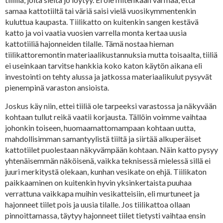
samaa kattotiiltä tai väriä saisi vielä vuosikymmentenkin
kuluttua kaupasta. Tiilikatto on kuitenkin sangen kestävä
katto ja voi vaatia vuosien varrella monta kertaa uusia
kattotiiliä hajonneiden tilalle. Tämä nostaa hieman
tiilikattoremontin materiaalikustannuksia mutta toisaalta, tiiliä
ei useinkaan tarvitse hankkia koko katon käytön aikana eli
investointi on tehty alussa ja jatkossa materiaalikulut pysyvät
pienempinä varaston ansioista.
Joskus käy niin, ettei tiiliä ole tarpeeksi varastossa ja näkyvään
kohtaan tullut reikä vaatii korjausta. Tällöin voimme vaihtaa
johonkin toiseen, huomaamattomampaan kohtaan uutta,
mahdollisimman samantyylistä tiiltä ja siirtää alkuperäiset
kattotiilet puolestaan näkyvämpään kohtaan. Näin katto pysyy
yhtenäisemmän näköisenä, vaikka teknisessä mielessä sillä ei
juuri merkitystä olekaan, kunhan vesikate on ehjä. Tiilikaton
paikkaaminen on kuitenkin hyvin yksinkertaista puuhaa
verrattuna vaikkapa muihin vesikatteisiin, eli murtuneet ja
hajonneet tiilet pois ja uusia tilalle. Jos tiilikattoa ollaan
pinnoittamassa, täytyy hajonneet tiilet tietysti vaihtaa ensin