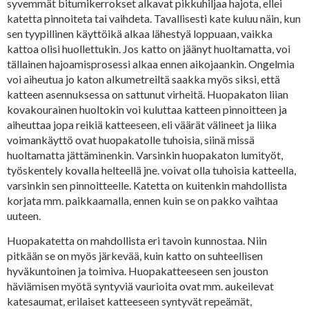
syvemmät bitumikerrokset alkavat pikkuhiljaa hajota, ellei
katetta pinnoiteta tai vaihdeta. Tavallisesti kate kuluu näin, kun
sen tyypillinen käyttöikä alkaa lähestyä loppuaan, vaikka
kattoa olisi huollettukin. Jos katto on jäänyt huoltamatta, voi
tällainen hajoamisprosessi alkaa ennen aikojaankin. Ongelmia
voi aiheutua jo katon alkumetreiltä saakka myös siksi, että
katteen asennuksessa on sattunut virheitä. Huopakaton liian
kovakourainen huoltokin voi kuluttaa katteen pinnoitteen ja
aiheuttaa jopa reikiä katteeseen, eli väärät välineet ja liika
voimankäyttö ovat huopakatolle tuhoisia, siinä missä
huoltamatta jättäminenkin. Varsinkin huopakaton lumityöt,
työskentely kovalla helteellä jne. voivat olla tuhoisia katteella,
varsinkin sen pinnoitteelle. Katetta on kuitenkin mahdollista
korjata mm. paikkaamalla, ennen kuin se on pakko vaihtaa
uuteen.
Huopakatetta on mahdollista eri tavoin kunnostaa. Niin
pitkään se on myös järkevää, kuin katto on suhteellisen
hyväkuntoinen ja toimiva. Huopakatteeseen sen jouston
häviämisen myötä syntyviä vaurioita ovat mm. aukeilevat
katesaumat, erilaiset katteeseen syntyvät repeämät,