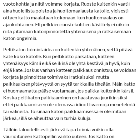
vuotokohtia ja niitä voimme korjata. Ruoste kuitenkin vaatii
aina huolellista poistoa ja huoltomaalausta katolle, yleisesti
ottaen katto maalataan kokonaan, kun huoltomaalaus on
ajankohtainen. Eli pelkkien ruostekohtien käsittely ei oikein
riitä pitämään katonpinnoitetta yhtenäisenä ja ratkaisemaan
katon ongelmia.
Peltikaton toimintaidea on kuitenkin yhtenäinen, vettä pitävä
kate koko katolle. Kun peltikatto paikataan, katteen
yhtenäisyys kärsii eikä se ikinä ole yhtä kestävä ja hyvä, kuin
ehjä kate. Joskus vanhan katteen paikkaus onnistuu, se voidaan
korjata ja pinnoittaa toimivaksi ratkaisuksi, mutta
paikkauksen pitävyyttä on syytä tarkkailla tiheään. Näin katto
ei huomaamatta pääse vuotamaan, jos paikka kuitenkin kärsii.
Koska peltikaton paikkaaminen on haastavaa juurikin siksi
ettei paikkaamiseen ole olemassa idioottivarmoja menetelmiä
tai välineitä. Toisinaan katon paikkaamisessa ei ole mitään
järkeä, sillä se aiheuttaa vain turhia kuluja.
Tällöin taloudellisesti järkevä tapa toimia voikin olla
vaurioituneen kattopellin vaihto uuteen. Jos katto on