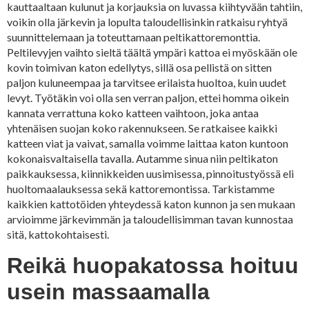
kauttaaltaan kulunut ja korjauksia on luvassa kiihtyvään tahtiin,
voikin olla järkevin ja lopulta taloudellisinkin ratkaisu ryhtyä
suunnittelemaan ja toteuttamaan peltikattoremonttia.
Peltilevyjen vaihto sieltä täältä ympäri kattoa ei myöskään ole
kovin toimivan katon edellytys, sillä osa pellistä on sitten
paljon kuluneempaa ja tarvitsee erilaista huoltoa, kuin uudet
levyt. Työtäkin voi olla sen verran paljon, ettei homma oikein
kannata verrattuna koko katteen vaihtoon, joka antaa
yhtenäisen suojan koko rakennukseen. Se ratkaisee kaikki
katteen viat ja vaivat, samalla voimme laittaa katon kuntoon
kokonaisvaltaisella tavalla. Autamme sinua niin peltikaton
paikkauksessa, kiinnikkeiden uusimisessa, pinnoitustyössä eli
huoltomaalauksessa sekä kattoremontissa. Tarkistamme
kaikkien kattotöiden yhteydessä katon kunnon ja sen mukaan
arvioimme järkevimmän ja taloudellisimman tavan kunnostaa
sitä, kattokohtaisesti.
Reikä huopakatossa hoituu
usein massaamalla