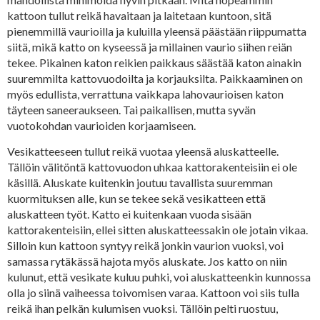
kattoon tullut reikä havaitaan ja laitetaan kuntoon, sitä
pienemmillä vaurioilla ja kuluilla yleensä päästään riippumatta
siitä, mikä katto on kyseessä ja millainen vaurio siihen reiän
tekee. Pikainen katon reikien paikkaus säästää katon ainakin
suuremmilta kattovuodoilta ja korjauksilta. Paikkaaminen on
myös edullista, verrattuna vaikkapa lahovaurioisen katon
täyteen saneeraukseen. Tai paikallisen, mutta syvän
vuotokohdan vaurioiden korjaamiseen.
Vesikatteeseen tullut reikä vuotaa yleensä aluskatteelle.
Tällöin välitöntä kattovuodon uhkaa kattorakenteisiin ei ole
käsillä. Aluskate kuitenkin joutuu tavallista suuremman
kuormituksen alle, kun se tekee sekä vesikatteen että
aluskatteen työt. Katto ei kuitenkaan vuoda sisään
kattorakenteisiin, ellei sitten aluskatteessakin ole jotain vikaa.
Silloin kun kattoon syntyy reikä jonkin vaurion vuoksi, voi
samassa rytäkässä hajota myös aluskate. Jos katto on niin
kulunut, että vesikate kuluu puhki, voi aluskatteenkin kunnossa
olla jo siinä vaiheessa toivomisen varaa. Kattoon voi siis tulla
reikä ihan pelkän kulumisen vuoksi. Tällöin pelti ruostuu,