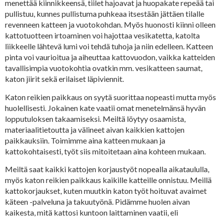
menettää kiinnikkeensä, tiilet hajoavat ja huopakate repeää tai
pullistuu, kunnes pullistuma puhkeaa itsestään jättäen tilalle
revenneen katteen ja vuotokohdan. Myös huonosti kiinni olleen
kattotuotteen irtoaminen voi hajottaa vesikatetta, katolta
liikkeelle lähtevä lumi voi tehdä tuhoja ja niin edelleen. Katteen
pinta voi vaurioitua ja aiheuttaa kattovuodon, vaikka katteiden
tavallisimpia vuotokohtia ovatkin mm. vesikatteen saumat,
katon jiirit sekä erilaiset läpiviennit.
Katon reikien paikkaus on syytä suorittaa nopeasti mutta myös
huolellisesti. Jokainen kate vaatii omat menetelmänsä hyvän
lopputuloksen takaamiseksi. Meiltä löytyy osaamista,
materiaalitietoutta ja välineet aivan kaikkien kattojen
paikkauksiin. Toimimme aina katteen mukaan ja
kattokohtaisesti, työt siis mitoitetaan aina kohteen mukaan.
Meiltä saat kaikki kattojen korjaustyöt nopealla aikataululla,
myös katon reikien paikkaus kaikille katteille onnistuu. Meillä
kattokorjaukset, kuten muutkin katon työt hoituvat avaimet
käteen -palveluna ja takuutyönä. Pidämme huolen aivan
kaikesta, mitä kattosi kuntoon laittaminen vaatii, eli