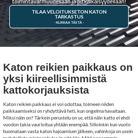
toimintavarmuudellaan ja pitkäikäisyydellään!
TILAA VELOITUKSETON KATON
TARKASTUS
Katon reikien paikkaus on
yksi kiireellisimmistä
kattokorjauksista
Katon reikien paikkaus ei voi odottaa, toimeen niiden
paikkaamiseksi on ryhdyttävä heti, kun ongelma havaitaan.
Miksi näin on? Tärkein perustelu on se, että näin katto ei ehdi
vuodon takia vaurioitua yhtään enempää. Silloinkin kun vuoto
huomataan vasta katon hajoamisen jälkeen, vahinkoja on usein
mahdollista minimoida hyvin pitkään. Mitä nopeammin