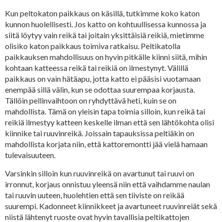
Kun peltokaton paikkaus on käsillä, tutkimme koko katon
kunnon huolellisesti. Jos katto on kohtuullisessa kunnossa ja
siitä löytyy vain reikä tai joitain yksittäisiä reikiä, mietimme
olisiko katon paikkaus toimiva ratkaisu. Peltikatolla
paikkauksen mahdollisuus on hyvin pitkälle kiinni siitä, mihin
kohtaan katteessa reikä tai reikiä on ilmestynyt. Välillä
paikkaus on vain hätäapu, jotta katto ei pääsisi vuotamaan
enempää sillä välin, kun se odottaa suurempaa korjausta.
Tällöin pellinvaihtoon on ryhdyttävä heti, kuin se on
mahdollista. Tämä on yleisin tapa toimia silloin, kun reikä tai
reikiä ilmestyy katteen keskelle ilman että sen lähtökohta olisi
kiinnike tai ruuvinreikä. Joissain tapauksissa peltiäkin on
mahdollista korjata niin, että kattoremontti jää vielä hamaan
tulevaisuuteen.
Varsinkin silloin kun ruuvinreikä on avartunut tai ruuvi on
irronnut, korjaus onnistuu yleensä niin että vaihdamme naulan
tai ruuvin uuteen, huolehtien että sen tiiviste on reikää
suurempi. Kadonneet kiinnikkeet ja avartuneet ruuvinreiät sekä
niistä lähtenyt ruoste ovat hyvin tavallisia peltikattojen