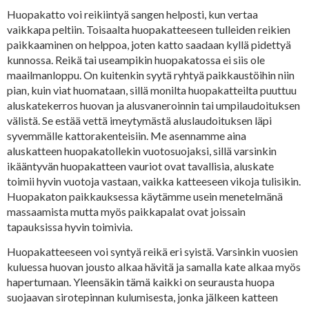
Huopakatto voi reikiintyä sangen helposti, kun vertaa
vaikkapa peltiin. Toisaalta huopakatteeseen tulleiden reikien
paikkaaminen on helppoa, joten katto saadaan kyllä pidettyä
kunnossa. Reikä tai useampikin huopakatossa ei siis ole
maailmanloppu. On kuitenkin syytä ryhtyä paikkaustöihin niin
pian, kuin viat huomataan, sillä monilta huopakatteilta puuttuu
aluskatekerros huovan ja alusvaneroinnin tai umpilaudoituksen
välistä. Se estää vettä imeytymästä aluslaudoituksen läpi
syvemmälle kattorakenteisiin. Me asennamme aina
aluskatteen huopakatollekin vuotosuojaksi, sillä varsinkin
ikääntyvän huopakatteen vauriot ovat tavallisia, aluskate
toimii hyvin vuotoja vastaan, vaikka katteeseen vikoja tulisikin.
Huopakaton paikkauksessa käytämme usein menetelmänä
massaamista mutta myös paikkapalat ovat joissain
tapauksissa hyvin toimivia.
Huopakatteeseen voi syntyä reikä eri syistä. Varsinkin vuosien
kuluessa huovan jousto alkaa hävitä ja samalla kate alkaa myös
hapertumaan. Yleensäkin tämä kaikki on seurausta huopa
suojaavan sirotepinnan kulumisesta, jonka jälkeen katteen