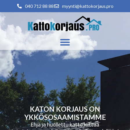
040 712 88 88
myynti@kattokorjaus.pro
KATON KORJAUS ON
YKKÖSOSAAMISTAMME
Ehjä ja huollettu katto kiittää