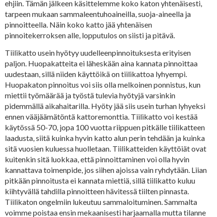
ehjiin. Tämän jälkeen käsittelemme koko katon yhtenäisesti,
tarpeen mukaan sammaleentuhoaineilla, suoja-aineella ja
pinnoitteella. Näin koko katto jää yhtenäisen
pinnoitekerroksen alle, lopputulos on siisti ja pitävä.
Tiilikatto usein hyötyy uudelleenpinnoituksesta erityisen
paljon. Huopakatteita ei läheskään aina kannata pinnoittaa
uudestaan, sillä niiden käyttöikä on tiilikattoa lyhyempi.
Huopakaton pinnoitus voi siis olla melkoinen ponnistus, kun
miettii työmäärää ja työstä tulevia hyötyjä varsinkin
pidemmällä aikahaitarilla. Hyöty jää siis usein turhan lyhyeksi
ennen vääjäämätöntä kattoremonttia. Tiilikatto voi kestää
käytössä 50-70, jopa 100 vuotta riippuen pitkälle tiilikatteen
laadusta, siitä kuinka hyvin katto alun perin tehdään ja kuinka
sitä vuosien kuluessa huolletaan. Tiilikatteiden käyttöiät ovat
kuitenkin sitä luokkaa, että pinnoittaminen voi olla hyvin
kannattava toimenpide, jos siihen ajoissa vain ryhdytään. Liian
pitkään pinnoitusta ei kannata miettiä, sillä tiilikatto kuluu
kiihtyvällä tahdilla pinnoitteen hävitessä tiilten pinnasta.
Tiilikaton ongelmiin lukeutuu sammaloituminen. Sammalta
voimme poistaa ensin mekaanisesti harjaamalla mutta tilanne