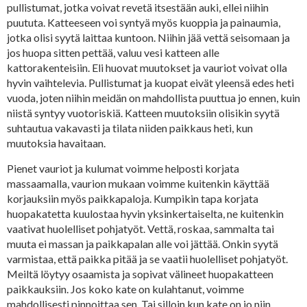
pullistumat, jotka voivat revetä itsestään auki, ellei niihin
puututa. Katteeseen voi syntyä myös kuoppia ja painaumia,
jotka olisi syytä laittaa kuntoon. Niihin jää vettä seisomaan ja
jos huopa sitten pettää, valuu vesi katteen alle
kattorakenteisiin. Eli huovat muutokset ja vauriot voivat olla
hyvin vaihtelevia. Pullistumat ja kuopat eivät yleensä edes heti
vuoda, joten niihin meidän on mahdollista puuttua jo ennen, kuin
niistä syntyy vuotoriskiä. Katteen muutoksiin olisikin syytä
suhtautua vakavasti ja tilata niiden paikkaus heti, kun
muutoksia havaitaan.
Pienet vauriot ja kulumat voimme helposti korjata
massaamalla, vaurion mukaan voimme kuitenkin käyttää
korjauksiin myös paikkapaloja. Kumpikin tapa korjata
huopakatetta kuulostaa hyvin yksinkertaiselta, ne kuitenkin
vaativat huolelliset pohjatyöt. Vettä, roskaa, sammalta tai
muuta ei massan ja paikkapalan alle voi jättää. Onkin syytä
varmistaa, että paikka pitää ja se vaatii huolelliset pohjatyöt.
Meiltä löytyy osaamista ja sopivat välineet huopakatteen
paikkauksiin. Jos koko kate on kulahtanut, voimme
mahdollisesti pinnoittaa sen. Tai silloin kun kate on jo niin