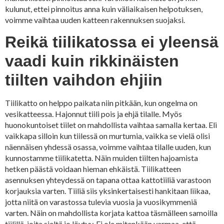
kulunut, ettei pinnoitus anna kuin väliaikaisen helpotuksen,
voimme vaihtaa uuden katteen rakennuksen suojaksi.
Reikä tiilikatossa ei yleensä
vaadi kuin rikkinäisten
tiilten vaihdon ehjiin
Tiilikatto on helppo paikata niin pitkään, kun ongelma on
vesikatteessa. Hajonnut tiili pois ja ehjä tilalle. Myös
huonokuntoiset tiilet on mahdollista vaihtaa samalla kertaa. Eli
vaikkapa silloin kun tiilessä on murtumia, vaikka se vielä olisi
näennäisen yhdessä osassa, voimme vaihtaa tilalle uuden, kun
kunnostamme tiilikatetta. Näin muiden tiilten hajoamista
hetken päästä voidaan hieman ehkäistä. Tiilikatteen
asennuksen yhteydessä on tapana ottaa kattotiiliä varastoon
korjauksia varten. Tiiliä siis yksinkertaisesti hankitaan liikaa,
jotta niitä on varastossa tulevia vuosia ja vuosikymmeniä
varten. Näin on mahdollista korjata kattoa täsmälleen samoilla
tiilillä, joita sieltä jo löytyy. Ei ole mitenkään varmaa, että