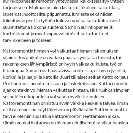
aurinkopaneelin remontin yhteydessä, kaikki sisältyy yhteen
tarjoukseen. Mukaan on aina laskettu jokainen kattotikas,
lapetikas, huoltosilta, piipunhattu, lumieste sekä niiden
kiinnitystarpeet ja työhön kuluva työaika kattokohtaisesti
suunniteltuna kokonaisuutena. Samoin aurinkopaneelit,
kattoikkunat ja muut vapaavalintaiset kattotuotteet
tarvikkeineen ja töineen.
Kattoremontin hintaan voi vaikuttaa hieman rakennuksen
sijainti. Jos paikalle on vaikea päästä syystä tai toisesta, tai
rakennuksen lähiympäristö on hyvin vaikeakulkuista, työ on
hitaampaa. Samoin ns. haastavissa kohteissa, eli hyvin jyrkillä,
korkeilla ja laajoilla katoilla. Juuri tällaiset seikat Kattokorjaus
Pro huomioi suunnitelmissaan ja laskelmissaan. Kattoremontin
ajankohtakin voi hieman vaikuttaa hintaan, sillä ruuhkaisimpien
sesonkien ulkopuolella voi saada hyvän tarjouksen.
Kattoremonttihan onnistuu hyvin vaikka keskellä talvea, ilman
että rakennus on käyttökelvoton päivääkään. Siitä huolimatta
talvi ei ole niin suosittua kattoremontin teettämisen aikaa,
tämän vuoksi hintataso on hieman edullisempi talvikuukausina.