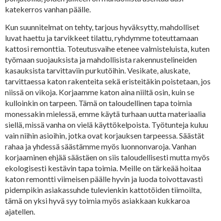
katekerros vanhan päälle.
Kun suunnitelmat on tehty, tarjous hyväksytty, mahdolliset
luvat haettu ja tarvikkeet tilattu, ryhdymme toteuttamaan
kattosi remonttia. Toteutusvaihe etenee valmisteluista, kuten
työmaan suojauksista ja mahdollisista rakennustelineiden
kasauksista tarvittaviin purkutöihin. Vesikate, aluskate,
tarvittaessa katon rakenteita sekä eristeitäkin poistetaan, jos
niissä on vikoja. Korjaamme katon aina niiltä osin, kuin se
kulloinkin on tarpeen. Tämä on taloudellinen tapa toimia
monessakin mielessä, emme käytä turhaan uutta materiaalia
siellä, missä vanha on vielä käyttökelpoista. Työtunteja kuluu
vain niihin asioihin, jotka ovat korjauksen tarpeessa. Säästät
rahaa ja yhdessä säästämme myös luonnonvaroja. Vanhan
korjaaminen ehjää säästäen on siis taloudellisesti mutta myös
ekologisesti kestävin tapa toimia. Meille on tärkeää hoitaa
katon remontti viimeisen päälle hyvin ja luoda toivottavasti
pidempikin asiakassuhde tulevienkin kattotöiden tiimoilta,
tämä on yksi hyvä syy toimia myös asiakkaan kukkaroa
ajatellen.