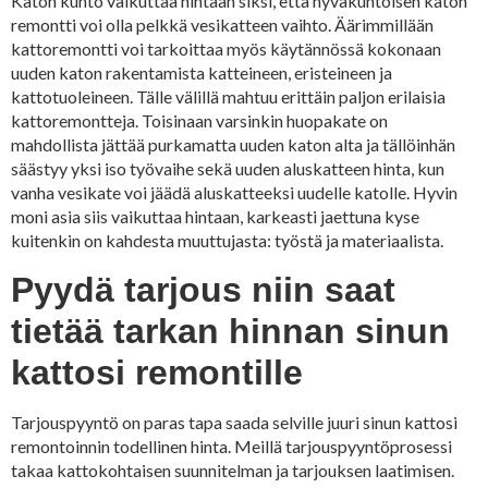
Katon kunto vaikuttaa hintaan siksi, että hyväkuntoisen katon
remontti voi olla pelkkä vesikatteen vaihto. Äärimmillään
kattoremontti voi tarkoittaa myös käytännössä kokonaan
uuden katon rakentamista katteineen, eristeineen ja
kattotuoleineen. Tälle välillä mahtuu erittäin paljon erilaisia
kattoremontteja. Toisinaan varsinkin huopakate on
mahdollista jättää purkamatta uuden katon alta ja tällöinhän
säästyy yksi iso työvaihe sekä uuden aluskatteen hinta, kun
vanha vesikate voi jäädä aluskatteeksi uudelle katolle. Hyvin
moni asia siis vaikuttaa hintaan, karkeasti jaettuna kyse
kuitenkin on kahdesta muuttujasta: työstä ja materiaalista.
Pyydä tarjous niin saat
tietää tarkan hinnan sinun
kattosi remontille
Tarjouspyyntö on paras tapa saada selville juuri sinun kattosi
remontoinnin todellinen hinta. Meillä tarjouspyyntöprosessi
takaa kattokohtaisen suunnitelman ja tarjouksen laatimisen.