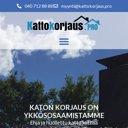
040 712 88 88
myynti@kattokorjaus.pro
KATON KORJAUS ON
YKKÖSOSAAMISTAMME
Ehjä ja huollettu katto kiittää