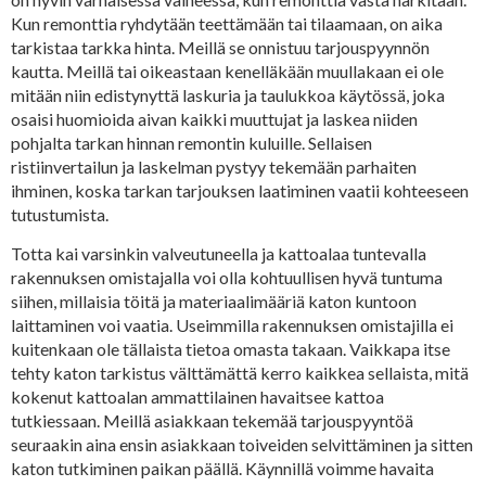
Kun remonttia ryhdytään teettämään tai tilaamaan, on aika
tarkistaa tarkka hinta. Meillä se onnistuu tarjouspyynnön
kautta. Meillä tai oikeastaan kenelläkään muullakaan ei ole
mitään niin edistynyttä laskuria ja taulukkoa käytössä, joka
osaisi huomioida aivan kaikki muuttujat ja laskea niiden
pohjalta tarkan hinnan remontin kuluille. Sellaisen
ristiinvertailun ja laskelman pystyy tekemään parhaiten
ihminen, koska tarkan tarjouksen laatiminen vaatii kohteeseen
tutustumista.
Totta kai varsinkin valveutuneella ja kattoalaa tuntevalla
rakennuksen omistajalla voi olla kohtuullisen hyvä tuntuma
siihen, millaisia töitä ja materiaalimääriä katon kuntoon
laittaminen voi vaatia. Useimmilla rakennuksen omistajilla ei
kuitenkaan ole tällaista tietoa omasta takaan. Vaikkapa itse
tehty katon tarkistus välttämättä kerro kaikkea sellaista, mitä
kokenut kattoalan ammattilainen havaitsee kattoa
tutkiessaan. Meillä asiakkaan tekemää tarjouspyyntöä
seuraakin aina ensin asiakkaan toiveiden selvittäminen ja sitten
katon tutkiminen paikan päällä. Käynnillä voimme havaita