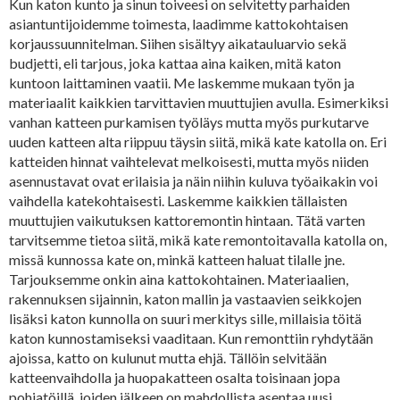
Kun katon kunto ja sinun toiveesi on selvitetty parhaiden
asiantuntijoidemme toimesta, laadimme kattokohtaisen
korjaussuunnitelman. Siihen sisältyy aikatauluarvio sekä
budjetti, eli tarjous, joka kattaa aina kaiken, mitä katon
kuntoon laittaminen vaatii. Me laskemme mukaan työn ja
materiaalit kaikkien tarvittavien muuttujien avulla. Esimerkiksi
vanhan katteen purkamisen työläys mutta myös purkutarve
uuden katteen alta riippuu täysin siitä, mikä kate katolla on. Eri
katteiden hinnat vaihtelevat melkoisesti, mutta myös niiden
asennustavat ovat erilaisia ja näin niihin kuluva työaikakin voi
vaihdella katekohtaisesti. Laskemme kaikkien tällaisten
muuttujien vaikutuksen kattoremontin hintaan. Tätä varten
tarvitsemme tietoa siitä, mikä kate remontoitavalla katolla on,
missä kunnossa kate on, minkä katteen haluat tilalle jne.
Tarjouksemme onkin aina kattokohtainen. Materiaalien,
rakennuksen sijainnin, katon mallin ja vastaavien seikkojen
lisäksi katon kunnolla on suuri merkitys sille, millaisia töitä
katon kunnostamiseksi vaaditaan. Kun remonttiin ryhdytään
ajoissa, katto on kulunut mutta ehjä. Tällöin selvitään
katteenvaihdolla ja huopakatteen osalta toisinaan jopa
pohjatöillä, joiden jälkeen on mahdollista asentaa uusi