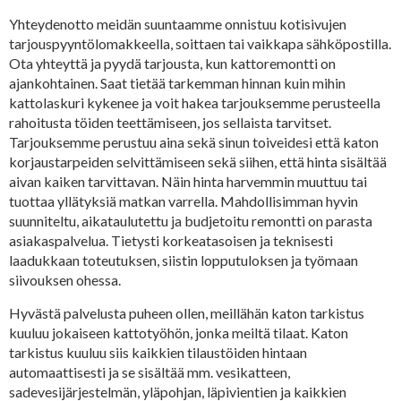
Yhteydenotto meidän suuntaamme onnistuu kotisivujen
tarjouspyyntölomakkeella, soittaen tai vaikkapa sähköpostilla.
Ota yhteyttä ja pyydä tarjousta, kun kattoremontti on
ajankohtainen. Saat tietää tarkemman hinnan kuin mihin
kattolaskuri kykenee ja voit hakea tarjouksemme perusteella
rahoitusta töiden teettämiseen, jos sellaista tarvitset.
Tarjouksemme perustuu aina sekä sinun toiveidesi että katon
korjaustarpeiden selvittämiseen sekä siihen, että hinta sisältää
aivan kaiken tarvittavan. Näin hinta harvemmin muuttuu tai
tuottaa yllätyksiä matkan varrella. Mahdollisimman hyvin
suunniteltu, aikataulutettu ja budjetoitu remontti on parasta
asiakaspalvelua. Tietysti korkeatasoisen ja teknisesti
laadukkaan toteutuksen, siistin lopputuloksen ja työmaan
siivouksen ohessa.
Hyvästä palvelusta puheen ollen, meillähän katon tarkistus
kuuluu jokaiseen kattotyöhön, jonka meiltä tilaat. Katon
tarkistus kuuluu siis kaikkien tilaustöiden hintaan
automaattisesti ja se sisältää mm. vesikatteen,
sadevesijärjestelmän, yläpohjan, läpivientien ja kaikkien