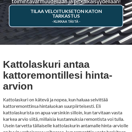
toimintavarmuudellaan ja pitkäikäisyydellään!
TILAA VELOITUKSETON KATON
TARKASTUS
Kattolaskuri antaa
kattoremontillesi hinta-
arvion
Kattolaskuri on kätevä ja nopea, kun haluaa selvittää
kattoremonttinsa hintaluokan suurpiirteisesti. Eli
kattolaskurista on apua varsinkin silloin, kun tarvitaan vasta
karkea arvio siitä, millaisia kustannuksia remontista voi tulla.
Usein tarvetta tällaiselle kattolaskurin antamalle hinta-arviolle
on hyvin varhaisessa vaiheessa, kun remonttia vasta harkitaan.