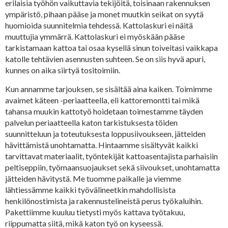
erilaisia työhön vaikuttavia tekijöitä, toisinaan rakennuksen
ympäristö, pihaan pääse ja monet muutkin seikat on syytä
huomioida suunnitelmia tehdessä. Kattolaskuri ei näitä
muuttujia ymmärrä. Kattolaskuri ei myöskään pääse
tarkistamaan kattoa tai osaa kysellä sinun toiveitasi vaikkapa
katolle tehtävien asennusten suhteen. Se on siis hyvä apuri,
kunnes on aika siirtyä tositoimiin.
Kun annamme tarjouksen, se sisältää aina kaiken. Toimimme
avaimet käteen -periaatteella, eli kattoremontti tai mikä
tahansa muukin kattotyö hoidetaan toimestamme täyden
palvelun periaatteella katon tarkistuksesta töiden
suunnitteluun ja toteutuksesta loppusiivoukseen, jätteiden
hävittämistä unohtamatta. Hintaamme sisältyvät kaikki
tarvittavat materiaalit, työntekijät kattoasentajista parhaisiin
peltiseppiin, työmaansuojaukset sekä siivoukset, unohtamatta
jätteiden hävitystä. Me tuomme paikalle ja viemme
lähtiessämme kaikki työvälineetkin mahdollisista
henkilönostimista ja rakennustelineistä perus työkaluihin.
Pakettiimme kuuluu tietysti myös kattava työtakuu,
riippumatta siitä, mikä katon työ on kyseessä.