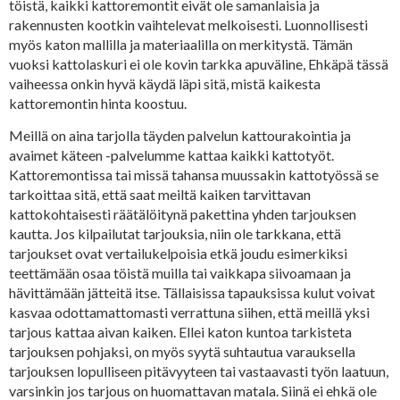
töistä, kaikki kattoremontit eivät ole samanlaisia ja
rakennusten kootkin vaihtelevat melkoisesti. Luonnollisesti
myös katon mallilla ja materiaalilla on merkitystä. Tämän
vuoksi kattolaskuri ei ole kovin tarkka apuväline, Ehkäpä tässä
vaiheessa onkin hyvä käydä läpi sitä, mistä kaikesta
kattoremontin hinta koostuu.
Meillä on aina tarjolla täyden palvelun kattourakointia ja
avaimet käteen -palvelumme kattaa kaikki kattotyöt.
Kattoremontissa tai missä tahansa muussakin kattotyössä se
tarkoittaa sitä, että saat meiltä kaiken tarvittavan
kattokohtaisesti räätälöitynä pakettina yhden tarjouksen
kautta. Jos kilpailutat tarjouksia, niin ole tarkkana, että
tarjoukset ovat vertailukelpoisia etkä joudu esimerkiksi
teettämään osaa töistä muilla tai vaikkapa siivoamaan ja
hävittämään jätteitä itse. Tällaisissa tapauksissa kulut voivat
kasvaa odottamattomasti verrattuna siihen, että meillä yksi
tarjous kattaa aivan kaiken. Ellei katon kuntoa tarkisteta
tarjouksen pohjaksi, on myös syytä suhtautua varauksella
tarjouksen lopulliseen pitävyyteen tai vastaavasti työn laatuun,
varsinkin jos tarjous on huomattavan matala. Siinä ei ehkä ole