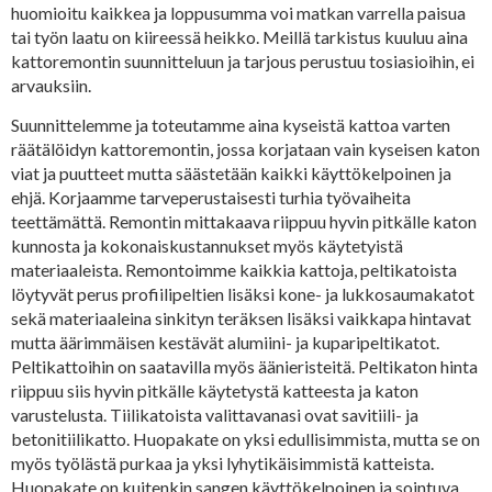
huomioitu kaikkea ja loppusumma voi matkan varrella paisua
tai työn laatu on kiireessä heikko. Meillä tarkistus kuuluu aina
kattoremontin suunnitteluun ja tarjous perustuu tosiasioihin, ei
arvauksiin.
Suunnittelemme ja toteutamme aina kyseistä kattoa varten
räätälöidyn kattoremontin, jossa korjataan vain kyseisen katon
viat ja puutteet mutta säästetään kaikki käyttökelpoinen ja
ehjä. Korjaamme tarveperustaisesti turhia työvaiheita
teettämättä. Remontin mittakaava riippuu hyvin pitkälle katon
kunnosta ja kokonaiskustannukset myös käytetyistä
materiaaleista. Remontoimme kaikkia kattoja, peltikatoista
löytyvät perus profiilipeltien lisäksi kone- ja lukkosaumakatot
sekä materiaaleina sinkityn teräksen lisäksi vaikkapa hintavat
mutta äärimmäisen kestävät alumiini- ja kuparipeltikatot.
Peltikattoihin on saatavilla myös äänieristeitä. Peltikaton hinta
riippuu siis hyvin pitkälle käytetystä katteesta ja katon
varustelusta. Tiilikatoista valittavanasi ovat savitiili- ja
betonitiilikatto. Huopakate on yksi edullisimmista, mutta se on
myös työlästä purkaa ja yksi lyhytikäisimmistä katteista.
Huopakate on kuitenkin sangen käyttökelpoinen ja sointuva