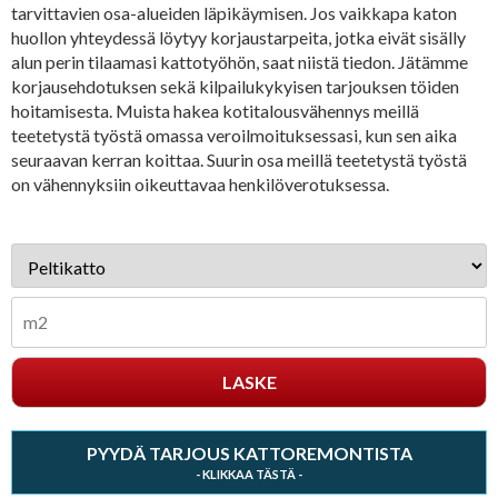
tarvittavien osa-alueiden läpikäymisen. Jos vaikkapa katon
huollon yhteydessä löytyy korjaustarpeita, jotka eivät sisälly
alun perin tilaamasi kattotyöhön, saat niistä tiedon. Jätämme
korjausehdotuksen sekä kilpailukykyisen tarjouksen töiden
hoitamisesta. Muista hakea kotitalousvähennys meillä
teetetystä työstä omassa veroilmoituksessasi, kun sen aika
seuraavan kerran koittaa. Suurin osa meillä teetetystä työstä
on vähennyksiin oikeuttavaa henkilöverotuksessa.
PYYDÄ TARJOUS KATTOREMONTISTA