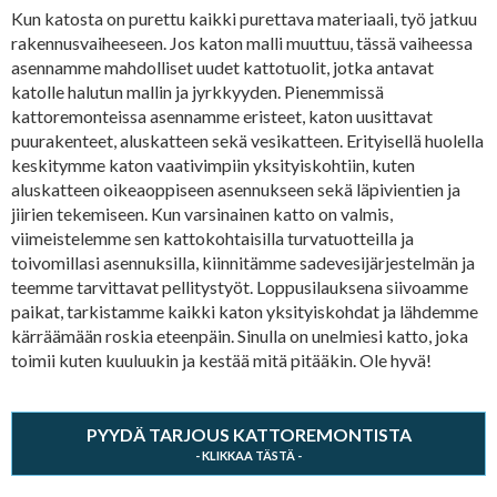
Kun katosta on purettu kaikki purettava materiaali, työ jatkuu
rakennusvaiheeseen. Jos katon malli muuttuu, tässä vaiheessa
asennamme mahdolliset uudet kattotuolit, jotka antavat
katolle halutun mallin ja jyrkkyyden. Pienemmissä
kattoremonteissa asennamme eristeet, katon uusittavat
puurakenteet, aluskatteen sekä vesikatteen. Erityisellä huolella
keskitymme katon vaativimpiin yksityiskohtiin, kuten
aluskatteen oikeaoppiseen asennukseen sekä läpivientien ja
jiirien tekemiseen. Kun varsinainen katto on valmis,
viimeistelemme sen kattokohtaisilla turvatuotteilla ja
toivomillasi asennuksilla, kiinnitämme sadevesijärjestelmän ja
teemme tarvittavat pellitystyöt. Loppusilauksena siivoamme
paikat, tarkistamme kaikki katon yksityiskohdat ja lähdemme
kärräämään roskia eteenpäin. Sinulla on unelmiesi katto, joka
toimii kuten kuuluukin ja kestää mitä pitääkin. Ole hyvä!
PYYDÄ TARJOUS KATTOREMONTISTA