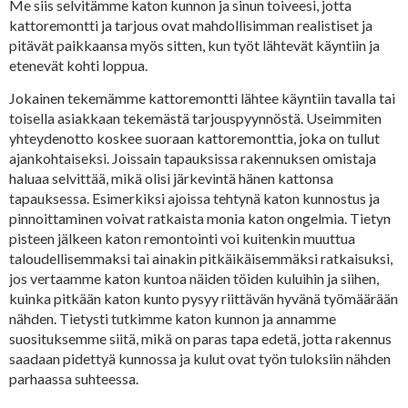
Me siis selvitämme katon kunnon ja sinun toiveesi, jotta
kattoremontti ja tarjous ovat mahdollisimman realistiset ja
pitävät paikkaansa myös sitten, kun työt lähtevät käyntiin ja
etenevät kohti loppua.
Jokainen tekemämme kattoremontti lähtee käyntiin tavalla tai
toisella asiakkaan tekemästä tarjouspyynnöstä. Useimmiten
yhteydenotto koskee suoraan kattoremonttia, joka on tullut
ajankohtaiseksi. Joissain tapauksissa rakennuksen omistaja
haluaa selvittää, mikä olisi järkevintä hänen kattonsa
tapauksessa. Esimerkiksi ajoissa tehtynä katon kunnostus ja
pinnoittaminen voivat ratkaista monia katon ongelmia. Tietyn
pisteen jälkeen katon remontointi voi kuitenkin muuttua
taloudellisemmaksi tai ainakin pitkäikäisemmäksi ratkaisuksi,
jos vertaamme katon kuntoa näiden töiden kuluihin ja siihen,
kuinka pitkään katon kunto pysyy riittävän hyvänä työmäärään
nähden. Tietysti tutkimme katon kunnon ja annamme
suosituksemme siitä, mikä on paras tapa edetä, jotta rakennus
saadaan pidettyä kunnossa ja kulut ovat työn tuloksiin nähden
parhaassa suhteessa.