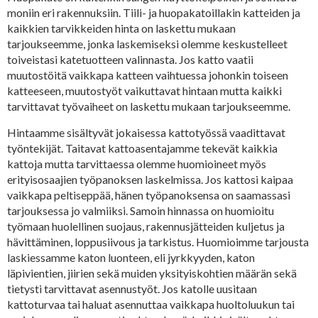
moniin eri rakennuksiin. Tiili- ja huopakatoillakin katteiden ja
kaikkien tarvikkeiden hinta on laskettu mukaan
tarjoukseemme, jonka laskemiseksi olemme keskustelleet
toiveistasi katetuotteen valinnasta. Jos katto vaatii
muutostöitä vaikkapa katteen vaihtuessa johonkin toiseen
katteeseen, muutostyöt vaikuttavat hintaan mutta kaikki
tarvittavat työvaiheet on laskettu mukaan tarjoukseemme.
Hintaamme sisältyvät jokaisessa kattotyössä vaadittavat
työntekijät. Taitavat kattoasentajamme tekevät kaikkia
kattoja mutta tarvittaessa olemme huomioineet myös
erityisosaajien työpanoksen laskelmissa. Jos kattosi kaipaa
vaikkapa peltiseppää, hänen työpanoksensa on saamassasi
tarjouksessa jo valmiiksi. Samoin hinnassa on huomioitu
työmaan huolellinen suojaus, rakennusjätteiden kuljetus ja
hävittäminen, loppusiivous ja tarkistus. Huomioimme tarjousta
laskiessamme katon luonteen, eli jyrkkyyden, katon
läpivientien, jiirien sekä muiden yksityiskohtien määrän sekä
tietysti tarvittavat asennustyöt. Jos katolle uusitaan
kattoturvaa tai haluat asennuttaa vaikkapa huoltoluukun tai