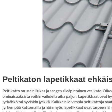
Peltikaton lapetikkaat ehkäi
Peltikatto on usein liukas ja sangen sileäpintainen vesikate. Oike
ominaisuuksista voikin vaihdella aika paljon. Lapetikkaat ovat hy
jyrkähkö tai hyvinkin jyrkkä. Kaikkein loivimpia peltikattoja ov
jyrkempää kattomallia ja näin myös lapetikkaat ovat tarpeen lähe