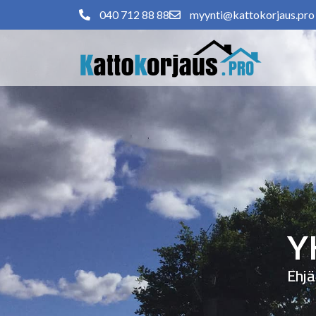
040 712 88 88
myynti@kattokorjaus.pro
Y
Ehjä