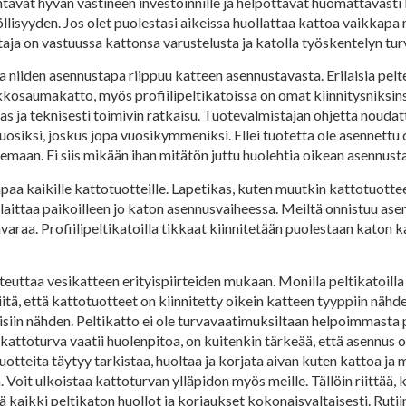
ntavat hyvän vastineen investoinnille ja helpottavat huomattavasti 
llisyyden. Jos olet puolestasi aikeissa huollattaa kattoa vaikkapa m
aja on vastuussa kattonsa varustelusta ja katolla työskentelyn tur
tta niiden asennustapa riippuu katteen asennustavasta. Erilaisia pelt
osaumakatto, myös profiilipeltikatoissa on omat kiinnitysniksins
as ja teknisesti toimivin ratkaisu. Tuotevalmistajan ohjetta nouda
osiksi, joskus jopa vuosikymmeniksi. Ellei tuotetta ole asennettu 
 olemaan. Ei siis mikään ihan mitätön juttu huolehtia oikean asennus
a kaikille kattotuotteille. Lapetikas, kuten muutkin kattotuotteet 
s laittaa paikoilleen jo katon asennusvaiheessa. Meiltä onnistuu ase
araa. Profiilipeltikatoilla tikkaat kiinnitetään puolestaan katon ka
teuttaa vesikatteen erityispiirteiden mukaan. Monilla peltikatoilla
itä, että kattotuotteet on kiinnitetty oikein katteen tyyppiin nähd
isiin nähden. Peltikatto ei ole turvavaatimuksiltaan helpoimmasta 
kattoturva vaatii huolenpitoa, on kuitenkin tärkeää, että asennus on
otteita täytyy tarkistaa, huoltaa ja korjata aivan kuten kattoa ja m
Voit ulkoistaa kattoturvan ylläpidon myös meille. Tällöin riittää, k
kaikki peltikaton huollot ja korjaukset kokonaisvaltaisesti. Ruti