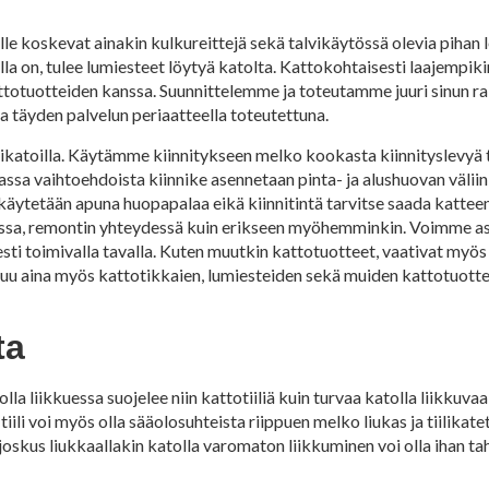
oskevat ainakin kulkureittejä sekä talvikäytössä olevia pihan lei
a on, tulee lumiesteet löytyä katolta. Kattokohtaisesti laajempiki
otuotteiden kanssa. Suunnittelemme ja toteutamme juuri sinun r
a täyden palvelun periaatteella toteutettuna.
ltikatoilla. Käytämme kiinnitykseen melko kookasta kiinnityslevyä t
assa vaihtoehdoista kiinnike asennetaan pinta- ja alushuovan välii
käytetään apuna huopapalaa eikä kiinnitintä tarvitse saada kattee
essa, remontin yhteydessä kuin erikseen myöhemminkin. Voimme a
nisesti toimivalla tavalla. Kuten muutkin kattotuotteet, vaativat my
tuu aina myös kattotikkaien, lumiesteiden sekä muiden kattotuotte
ta
lla liikkuessa suojelee niin kattotiiliä kuin turvaa katolla liikkuvaa
iili voi myös olla sääolosuhteista riippuen melko liukas ja tiilikat
joskus liukkaallakin katolla varomaton liikkuminen voi olla ihan tah