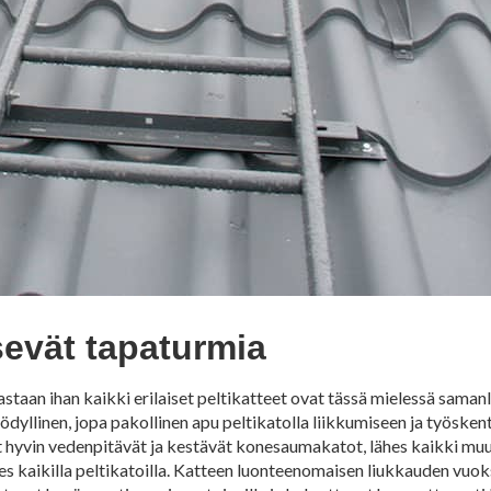
sevät tapaturmia
astaan ihan kaikki erilaiset peltikatteet ovat tässä mielessä saman
ödyllinen, jopa pakollinen apu peltikatolla liikkumiseen ja työskent
at hyvin vedenpitävät ja kestävät konesaumakatot, lähes kaikki muu
s kaikilla peltikatoilla. Katteen luonteenomaisen liukkauden vuoks