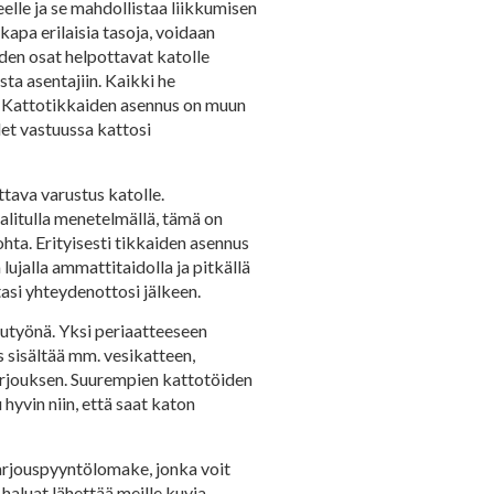
elle ja se mahdollistaa liikkumisen
kapa erilaisia tasoja, voidaan
iiden osat helpottavat katolle
sta asentajiin. Kaikki he
. Kattotikkaiden asennus on muun
let vastuussa kattosi
tava varustus katolle.
litulla menetelmällä, tämä on
hta. Erityisesti tikkaiden asennus
lujalla ammattitaidolla ja pitkällä
asi yhteydenottosi jälkeen.
utyönä. Yksi periaatteeseen
s sisältää mm. vesikatteen,
tarjouksen. Suurempien kattotöiden
yvin niin, että saat katon
arjouspyyntölomake, jonka voit
 haluat lähettää meille kuvia