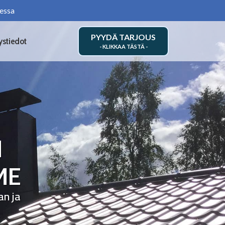
essa
PYYDÄ TARJOUS
ystiedot
N
ME
an ja