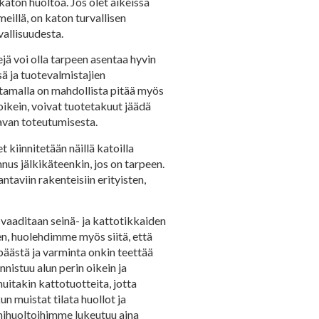
katon huoltoa. Jos olet aikeissa
eillä, on katon turvallisen
vallisuudesta.
ejä voi olla tarpeen asentaa hyvin
ä ja tuotevalmistajien
ttamalla on mahdollista pitää myös
oikein, voivat tuotetakuut jäädä
tavan toteutumisesta.
kiinnitetään näillä katoilla
nnus jälkikäteenkin, jos on tarpeen.
ntaviin rakenteisiin erityisten,
 vaaditaan seinä- ja kattotikkaiden
en, huolehdimme myös siitä, että
päästä ja varminta onkin teettää
nistuu alun perin oikein ja
uitakin kattotuotteita, jotta
un muistat tilata huollot ja
inihuoltoihimme lukeutuu aina