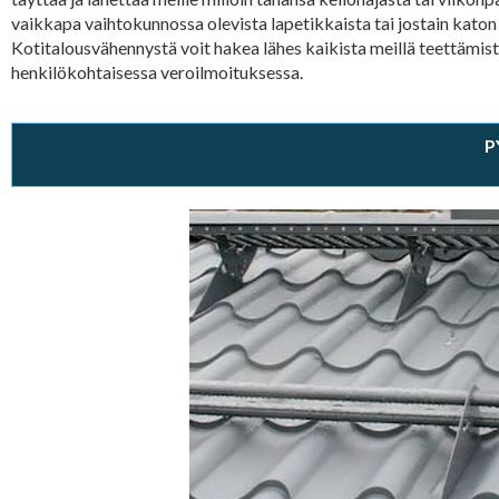
vaikkapa vaihtokunnossa olevista lapetikkaista tai jostain kato
Kotitalousvähennystä voit hakea lähes kaikista meillä teettämi
henkilökohtaisessa veroilmoituksessa.
P