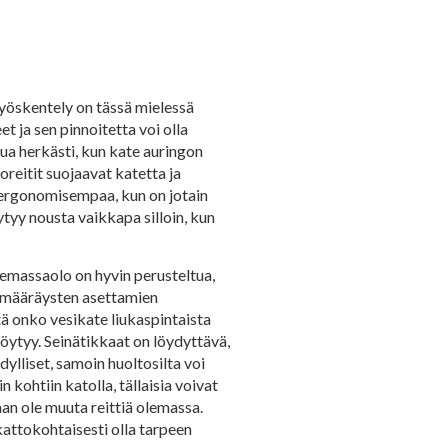
työskentely on tässä mielessä
 ja sen pinnoitetta voi olla
tua herkästi, kun kate auringon
oreitit suojaavat katetta ja
ja ergonomisempaa, kun on jotain
ytyy nousta vaikkapa silloin, kun
lemassaolo on hyvin perusteltua,
usmääräysten asettamien
iitä onko vesikate liukaspintaista
löytyy. Seinätikkaat on löydyttävä,
ylliset, samoin huoltosilta voi
 kohtiin katolla, tällaisia voivat
aan ole muuta reittiä olemassa.
 kattokohtaisesti olla tarpeen