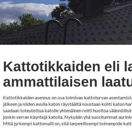
Kattotikkaiden eli 
ammattilaisen laat
Kattotikkaiden asennus on osa toimivan kattoturvan asentamista k
jälkeen ja niiden avulla katon räystäältä noustaan kohti katon har
saadaan toteutettua katolle yhtenäinen reitti huoltoa säännöllisim
jonkin verran käyntejä katolla. Nykyään yhä suositummat aurinkopa
Mitä jyrkempi kattomalli on, sitä tarpeellisempi toimenpide kat