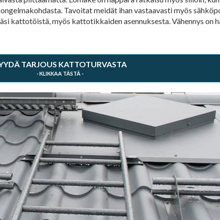
n ongelmakohdasta. Tavoitat meidät ihan vastaavasti myös sähköpost
stäsi kattotöistä, myös kattotikkaiden asennuksesta. Vähennys on 
YYDÄ TARJOUS KATTOTURVASTA