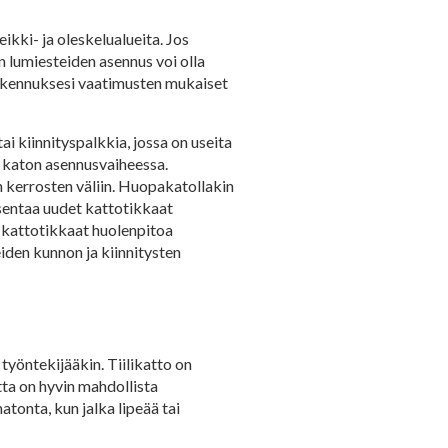
kki- ja oleskelualueita. Jos
n lumiesteiden asennus voi olla
akennuksesi vaatimusten mukaiset
ai kiinnityspalkkia, jossa on useita
n katon asennusvaiheessa.
n kerrosten väliin. Huopakatollakin
sentaa uudet kattotikkaat
ös kattotikkaat huolenpitoa
iden kunnon ja kiinnitysten
 työntekijääkin. Tiilikatto on
etta on hyvin mahdollista
atonta, kun jalka lipeää tai