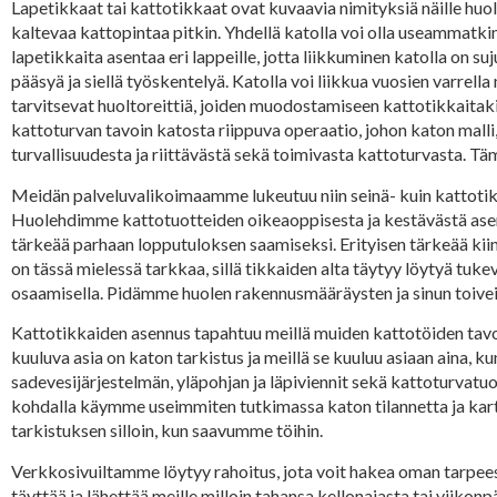
Lapetikkaat tai kattotikkaat ovat kuvaavia nimityksiä näille huol
kaltevaa kattopintaa pitkin. Yhdellä katolla voi olla useammatkin
lapetikkaita asentaa eri lappeille, jotta liikkuminen katolla on su
pääsyä ja siellä työskentelyä. Katolla voi liikkua vuosien varrella
tarvitsevat huoltoreittiä, joiden muodostamiseen kattotikkaita
kattoturvan tavoin katosta riippuva operaatio, johon katon malli
turvallisuudesta ja riittävästä sekä toimivasta kattoturvasta. T
Meidän palveluvalikoimaamme lukeutuu niin seinä- kuin kattotikka
Huolehdimme kattotuotteiden oikeaoppisesta ja kestävästä asen
tärkeää parhaan lopputuloksen saamiseksi. Erityisen tärkeää kiin
on tässä mielessä tarkkaa, sillä tikkaiden alta täytyy löytyä tuke
osaamisella. Pidämme huolen rakennusmääräysten ja sinun toiveid
Kattotikkaiden asennus tapahtuu meillä muiden kattotöiden tavo
kuuluva asia on katon tarkistus ja meillä se kuuluu asiaan aina, 
sadevesijärjestelmän, yläpohjan ja läpiviennit sekä kattoturvatu
kohdalla käymme useimmiten tutkimassa katon tilannetta ja karto
tarkistuksen silloin, kun saavumme töihin.
Verkkosivuiltamme löytyy rahoitus, jota voit hakea oman tarpee
täyttää ja lähettää meille milloin tahansa kellonajasta tai viikon