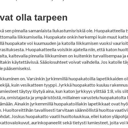
vat olla tarpeen
ikä sen pinnalla samanlaista liukastumisriskiä ole. Huopakatteella 
tomalla liikkumisella. Huopakate onkin herkempi kuin muut katteet
sällä huopakate voi kuumuuden ja katolla liikkumisen vuoksi vaurioi
situksesta. Huopakatteella voisikin ajatella niin, että katon huolt
aalta, kaltevalla pinnalla liikkuminen on kuitenkin turvallisempaa 
iltakin käytettävissä. Sääolosuhteet voivat vaihdella. Jos katolle tä
lle pääsemiseksi.
ikkuminen on. Varsinkin jyrkimmillä huopakatoilla lapetikkaiden o
ekijä, kuin vesikatteen tyyppi. Jyrkkä huopakatto kuuluu rakenn
 lumiesteet täytyy löytyä aina, kun katon jyrkkyys ylittää 1:8, viis s
ta, omistajasta ja ympäristöstä, millainen varustelu huopakatolta 
ämään. Ainakin jyrkemmillä huopakatoillakin lapetikkaat ovat hyöd
Huoltoreittihän tavallisesti tarvitaan säännöllistä huoltoa vaativiin
ohdat. Joskus huopakatto vaatii huoltoluukkua, ellei katon yläpohj
 kattovalokuvut, aurinkopaneelit sekä tietysti lumiesteet, joita voi