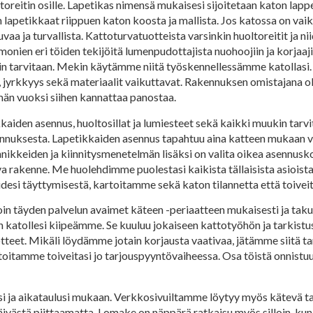
toreitin osille. Lapetikas nimensä mukaisesi sijoitetaan katon lappe
 lapetikkaat riippuen katon koosta ja mallista. Jos katossa on vaik
juvaa ja turvallista. Kattoturvatuotteista varsinkin huoltoreitit ja n
 monien eri töiden tekijöitä lumenpudottajista nuohoojiin ja korjaaji
kin tarvitaan. Mekin käytämme niitä työskennellessämme katollasi
, jyrkkyys sekä materiaalit vaikuttavat. Rakennuksen omistajana o
ämän vuoksi siihen kannattaa panostaa.
iden asennus, huoltosillat ja lumiesteet sekä kaikki muukin tarvit
nuksesta. Lapetikkaiden asennus tapahtuu aina katteen mukaan va
nikkeiden ja kiinnitysmenetelmän lisäksi on valita oikea asennusko
va rakenne. Me huolehdimme puolestasi kaikista tällaisista asioista 
esi täyttymisestä, kartoitamme sekä katon tilannetta että toiveit
in täyden palvelun avaimet käteen -periaatteen mukaisesti ja taku
kun katollesi kiipeämme. Se kuuluu jokaiseen kattotyöhön ja tarkistu
otteet. Mikäli löydämme jotain korjausta vaativaa, jätämme siitä 
itamme toiveitasi jo tarjouspyyntövaiheessa. Osa töistä onnistuu h
si ja aikataulusi mukaan. Verkkosivuiltamme löytyy myös kätevä t
päivästä piittaamatta. Lomake on näppärä ratkaisu myös silloin, kun