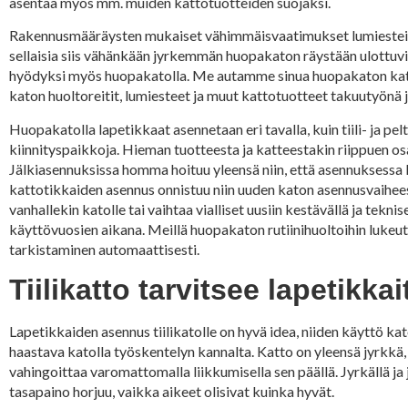
asentaa myös mm. muiden kattotuotteiden suojaksi.
Rakennusmääräysten mukaiset vähimmäisvaatimukset lumiesteille k
sellaisia siis vähänkään jyrkemmän huopakaton räystään ulottuvill
hyödyksi myös huopakatolla. Me autamme sinua huopakaton katt
katon huoltoreitit, lumiesteet ja muut kattotuotteet takuutyönä j
Huopakatolla lapetikkaat asennetaan eri tavalla, kuin tiili- ja pe
kiinnityspaikkoja. Hieman tuotteesta ja katteestakin riippuen os
Jälkiasennuksissa homma hoituu yleensä niin, että asennuksessa 
kattotikkaiden asennus onnistuu niin uuden katon asennusvaihe
vanhallekin katolle tai vaihtaa vialliset uusiin kestävällä ja tek
käyttövuosien aikana. Meillä huopakaton rutiinihuoltoihin lukeu
tarkistaminen automaattisesti.
Tiilikatto tarvitsee lapetikkai
Lapetikkaiden asennus tiilikatolle on hyvä idea, niiden käyttö kato
haastava katolla työskentelyn kannalta. Katto on yleensä jyrkkä, t
vahingoittaa varomattomalla liikkumisella sen päällä. Jyrkällä ja 
tasapaino horjuu, vaikka aikeet olisivat kuinka hyvät.