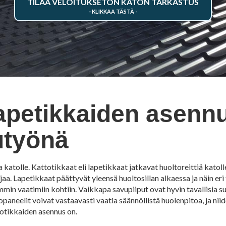
TILAA VELOITUKSETON KATON TARKASTUS
lapetikkaiden asenn
utyönä
atolle. Kattotikkaat eli lapetikkaat jatkavat huoltoreittiä katol
jaa. Lapetikkaat päättyvät yleensä huoltosillan alkaessa ja näin eri 
min vaatimiin kohtiin. Vaikkapa savupiiput ovat hyvin tavallisia suo
neelit voivat vastaavasti vaatia säännöllistä huolenpitoa, ja niid
totikkaiden asennus on.