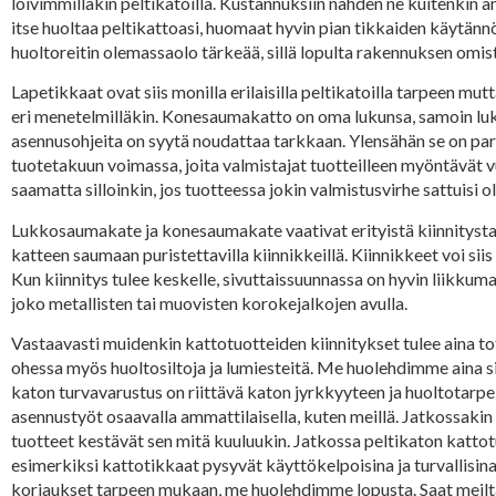
loivimmillakin peltikatoilla. Kustannuksiin nähden ne kuitenkin a
itse huoltaa peltikattoasi, huomaat hyvin pian tikkaiden käytännö
huoltoreitin olemassaolo tärkeää, sillä lopulta rakennuksen omist
Lapetikkaat ovat siis monilla erilaisilla peltikatoilla tarpeen mu
eri menetelmilläkin. Konesaumakatto on oma lukunsa, samoin lukk
asennusohjeita on syytä noudattaa tarkkaan. Ylensähän se on par
tuotetakuun voimassa, joita valmistajat tuotteilleen myöntävät vu
saamatta silloinkin, jos tuotteessa jokin valmistusvirhe sattuisi
Lukkosaumakate ja konesaumakate vaativat erityistä kiinnitystapa
katteen saumaan puristettavilla kiinnikkeillä. Kiinnikkeet voi sii
Kun kiinnitys tulee keskelle, sivuttaissuunnassa on hyvin liikkumav
joko metallisten tai muovisten korokejalkojen avulla.
Vastaavasti muidenkin kattotuotteiden kiinnitykset tulee aina to
ohessa myös huoltosiltoja ja lumiesteitä. Me huolehdimme aina si
katon turvavarustus on riittävä katon jyrkkyyteen ja huoltotarpe
asennustyöt osaavalla ammattilaisella, kuten meillä. Jatkossakin 
tuotteet kestävät sen mitä kuuluukin. Jatkossa peltikaton kattotu
esimerkiksi kattotikkaat pysyvät käyttökelpoisina ja turvallisina. 
korjaukset tarpeen mukaan, me huolehdimme lopusta. Saat meiltä 