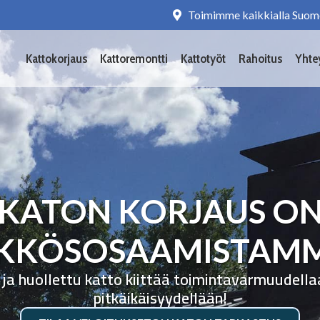
Toimimme kaikkialla Suom
Kattokorjaus
Kattoremontti
Kattotyöt
Rahoitus
Yhte
KATON KORJAUS O
KKÖSOSAAMISTAM
 ja huollettu katto kiittää toimintavarmuudella
pitkäikäisyydellään!