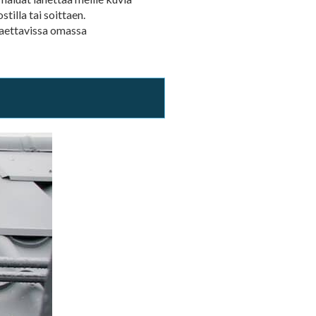
illa tai soittaen.
haettavissa omassa