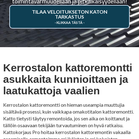
toimintavarmuudellaan ja pitkäikäisyydellään!
TILAA VELOITUKSETON KATON
TARKASTUS
Kerrostalon kattoremontti
asukkaita kunnioittaen ja
laatukattoja vaalien
Kerrostalon kattoremontti on hieman useampia muuttujia
sisältävä prosessi, kuin vaikkapa omakotitalon kattoremontti.
Katto tietysti täytyy remontoida, jos sen aika on koittanut ja
tällöin osaavaan tekijään turvautuminen on hyvä ratkaisu.
Kattokorjaus Pro hoitaa kerrostalon kattoremontin vakaalla
osaamisella, remontoimme eri ikäisten ja eri kokoisten