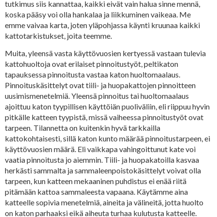
tutkimus siis kannattaa, kaikki eivät vain halua sinne mennä,
koska pääsy voi olla hankalaa ja liikkuminen vaikeaa. Me
emme vaivaa karta, joten yläpohjassa käynti kruunaa kaikki
kattotarkistukset, joita teemme.
Muita, yleensä vasta käyttövuosien kertyessä vastaan tulevia
kattohuoltoja ovat erilaiset pinnoitustyöt, peltikaton
tapauksessa pinnoitusta vastaa katon huoltomaalaus.
Pinnoituskäsittelyt ovat tiili- ja huopakattojen pinnoitteen
uusimismenetelmiä. Yleensä pinnoitus tai huoltomaalaus
ajoittuu katon tyypillisen käyttöiän puoliväliin, eli riippuu hyvin
pitkälle katteen tyypistä, missä vaiheessa pinnoitustyöt ovat
tarpeen. Tilannetta on kuitenkin hyvä tarkkailla
kattokohtaisesti, sillä katon kunto määrää pinnoitustarpeen, ei
käyttövuosien määrä. Eli vaikkapa vahingoittunut kate voi
vaatia pinnoitusta jo aiemmin. Tiili- ja huopakatoilla kasvaa
herkästi sammalta ja sammaleenpoistokäsittelyt voivat olla
tarpeen, kun katteen mekaaninen puhdistus ei enää riitä
pitämään kattoa sammaleesta vapaana. Käytämme aina
katteelle sopivia menetelmiä, aineita ja välineitä, jotta huolto
on katon parhaaksi eikä aiheuta turhaa kulutusta katteelle.