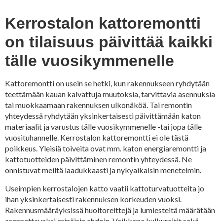
Kerrostalon kattoremontti
on tilaisuus päivittää kaikki
tälle vuosikymmenelle
Kattoremontti on usein se hetki, kun rakennukseen ryhdytään
teettämään kauan kaivattuja muutoksia, tarvittavia asennuksia
tai muokkaamaan rakennuksen ulkonäköä. Tai remontin
yhteydessä ryhdytään yksinkertaisesti päivittämään katon
materiaalit ja varustus tälle vuosikymmenelle -tai jopa tälle
vuosituhannelle. Kerrostalon kattoremontti ei ole tästä
poikkeus. Yleisiä toiveita ovat mm. katon energiaremontti ja
kattotuotteiden päivittäminen remontin yhteydessä. Ne
onnistuvat meiltä laadukkaasti ja nykyaikaisin menetelmin.
Useimpien kerrostalojen katto vaatii kattoturvatuotteita jo
ihan yksinkertaisesti rakennuksen korkeuden vuoksi.
Rakennusmääräyksissä huoltoreittejä ja lumiesteitä määrätään
asennettavaksi erinäisin ehdoin. Vaikkapa kulkureitit sekä