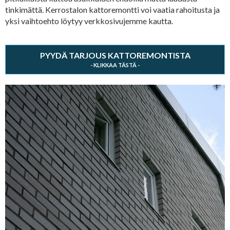
tinkimättä. Kerrostalon kattoremontti voi vaatia rahoitusta ja
yksi vaihtoehto löytyy verkkosivujemme kautta.
PYYDÄ TARJOUS KATTOREMONTISTA