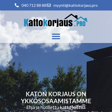
040 712 88 88
myynti@kattokorjaus.pro
KATON KORJAUS ON
YKKÖSOSAAMISTAMME
Ehjä ja huollettu katto kiittää