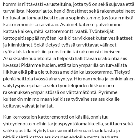
hommiin riittävästi varusteltuina, jotta työ on sekä sujuvaa että
turvallista. Nosturiauto, henkilönostimet sekä rakennustelineet
hoituvat automaattisesti osana sopimistamme, jos jotain niistä
kattoremontissa tarvitaan. Avaimet käteen -palvelumme
kattaa kaiken, mitä kattoremontti vaatii. Työntekijät
kattopeltiseppää myöten, kaikki tarvikkeet kuten vesikatteet
ja kiinnittimet. Sekä tietysti työssä tarvittavat välineet
työkaluista koneisiin ja nostimiin tai rakennustelineiseen.
Asiakkaalle huoletonta ja helposti hallittavaa urakointia siis
luvassa! Pidämme huolen, että talon ympärillä on turvallista
liikkua eikä piha ole tukossa meidän kalustostamme. Tietysti
pieniä haittoja työssä aina syntyy. Hieman melua ja jonkinlainen
säilytyspiste pihassa sekä työntekijöiden liikkuminen
rakennuksen ympäristössä on välttämätöntä. Pyrimme
kuitenkin minimoimaan kaikissa työvaiheissa asukkaille
koituvat vaivat ja haitat.
Kun kerrostalon kattoremontti on käsillä, onnistuu
yhteydenotto meihin tarjouspyyntölomakkeella, soittaen sekä
sähköpostilla. Ryhdytään suunnittelemaan laadukasta ja
pitkäikäistä kattoa asukkaiden ehdoilla mutta laadusta