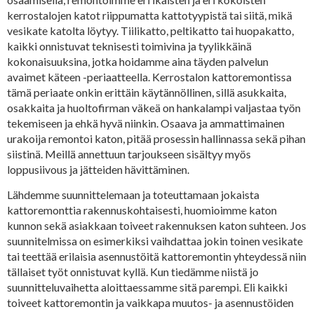
kerrostalojen katot riippumatta kattotyypistä tai siitä, mikä
vesikate katolta löytyy. Tiilikatto, peltikatto tai huopakatto,
kaikki onnistuvat teknisesti toimivina ja tyylikkäinä
kokonaisuuksina, jotka hoidamme aina täyden palvelun
avaimet käteen -periaatteella. Kerrostalon kattoremontissa
tämä periaate onkin erittäin käytännöllinen, sillä asukkaita,
osakkaita ja huoltofirman väkeä on hankalampi valjastaa työn
tekemiseen ja ehkä hyvä niinkin. Osaava ja ammattimainen
urakoija remontoi katon, pitää prosessin hallinnassa sekä pihan
siistinä. Meillä annettuun tarjoukseen sisältyy myös
loppusiivous ja jätteiden hävittäminen.
Lähdemme suunnittelemaan ja toteuttamaan jokaista
kattoremonttia rakennuskohtaisesti, huomioimme katon
kunnon sekä asiakkaan toiveet rakennuksen katon suhteen. Jos
suunnitelmissa on esimerkiksi vaihdattaa jokin toinen vesikate
tai teettää erilaisia asennustöitä kattoremontin yhteydessä niin
tällaiset työt onnistuvat kyllä. Kun tiedämme niistä jo
suunnitteluvaihetta aloittaessamme sitä parempi. Eli kaikki
toiveet kattoremontin ja vaikkapa muutos- ja asennustöiden