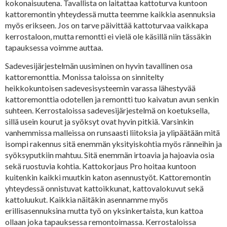
kokonaisuutena. Tavallista on laitattaa kattoturva kuntoon
kattoremontin yhteydessä mutta teemme kaikkia asennuksia
myös erikseen. Jos on tarve päivittää kattoturvaa vaikkapa
kerrostaloon, mutta remontti ei vielä ole käsillä niin tässäkin
tapauksessa voimme auttaa.
Sadevesijärjestelmän uusiminen on hyvin tavallinen osa
kattoremonttia. Monissa taloissa on sinnitelty
heikkokuntoisen sadevesisysteemin varassa lähestyvää
kattoremonttia odotellen ja remontti tuo kaivatun avun senkin
suhteen. Kerrostaloissa sadevesijärjestelmä on koetuksella,
sillä usein kourut ja syöksyt ovat hyvin pitkiä. Varsinkin
vanhemmissa malleissa on runsaasti liitoksia ja ylipäätään mitä
isompi rakennus sitä enemmän yksityiskohtia myös ränneihin ja
syöksyputkiin mahtuu. Sitä enemmän irtoavia ja hajoavia osia
sekä ruostuvia kohtia. Kattokorjaus Pro hoitaa kuntoon
kuitenkin kaikki muutkin katon asennustyöt. Kattoremontin
yhteydessä onnistuvat kattoikkunat, kattovalokuvut sekä
kattoluukut. Kaikkia näitäkin asennamme myös
erillisasennuksina mutta työ on yksinkertaista, kun kattoa
ollaan joka tapauksessa remontoimassa. Kerrostaloissa