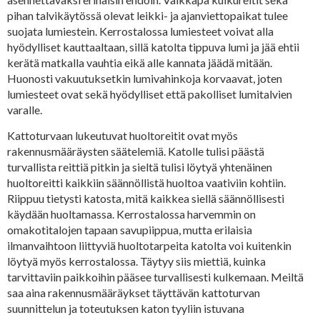
pihan talvikäytössä olevat leikki- ja ajanviettopaikat tulee
suojata lumiestein. Kerrostalossa lumiesteet voivat alla
hyödylliset kauttaaltaan, sillä katolta tippuva lumi ja jää ehtii
kerätä matkalla vauhtia eikä alle kannata jäädä mitään.
Huonosti vakuutuksetkin lumivahinkoja korvaavat, joten
lumiesteet ovat sekä hyödylliset että pakolliset lumitalvien
varalle.
Kattoturvaan lukeutuvat huoltoreitit ovat myös
rakennusmääräysten säätelemiä. Katolle tulisi päästä
turvallista reittiä pitkin ja sieltä tulisi löytyä yhtenäinen
huoltoreitti kaikkiin säännöllistä huoltoa vaativiin kohtiin.
Riippuu tietysti katosta, mitä kaikkea siellä säännöllisesti
käydään huoltamassa. Kerrostalossa harvemmin on
omakotitalojen tapaan savupiippua, mutta erilaisia
ilmanvaihtoon liittyviä huoltotarpeita katolta voi kuitenkin
löytyä myös kerrostalossa. Täytyy siis miettiä, kuinka
tarvittaviin paikkoihin pääsee turvallisesti kulkemaan. Meiltä
saa aina rakennusmääräykset täyttävän kattoturvan
suunnittelun ja toteutuksen katon tyyliin istuvana