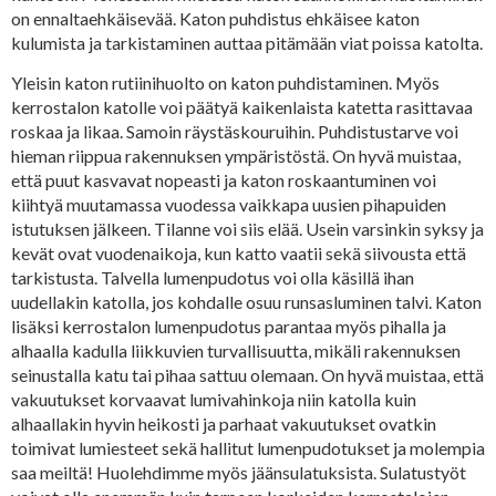
on ennaltaehkäisevää. Katon puhdistus ehkäisee katon
kulumista ja tarkistaminen auttaa pitämään viat poissa katolta.
Yleisin katon rutiinihuolto on katon puhdistaminen. Myös
kerrostalon katolle voi päätyä kaikenlaista katetta rasittavaa
roskaa ja likaa. Samoin räystäskouruihin. Puhdistustarve voi
hieman riippua rakennuksen ympäristöstä. On hyvä muistaa,
että puut kasvavat nopeasti ja katon roskaantuminen voi
kiihtyä muutamassa vuodessa vaikkapa uusien pihapuiden
istutuksen jälkeen. Tilanne voi siis elää. Usein varsinkin syksy ja
kevät ovat vuodenaikoja, kun katto vaatii sekä siivousta että
tarkistusta. Talvella lumenpudotus voi olla käsillä ihan
uudellakin katolla, jos kohdalle osuu runsasluminen talvi. Katon
lisäksi kerrostalon lumenpudotus parantaa myös pihalla ja
alhaalla kadulla liikkuvien turvallisuutta, mikäli rakennuksen
seinustalla katu tai pihaa sattuu olemaan. On hyvä muistaa, että
vakuutukset korvaavat lumivahinkoja niin katolla kuin
alhaallakin hyvin heikosti ja parhaat vakuutukset ovatkin
toimivat lumiesteet sekä hallitut lumenpudotukset ja molempia
saa meiltä! Huolehdimme myös jäänsulatuksista. Sulatustyöt