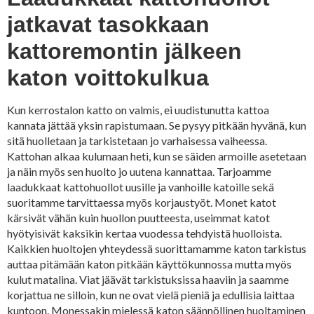
jatkavat tasokkaan
kattoremontin jälkeen
katon voittokulkua
Kun kerrostalon katto on valmis, ei uudistunutta kattoa
kannata jättää yksin rapistumaan. Se pysyy pitkään hyvänä, kun
sitä huolletaan ja tarkistetaan jo varhaisessa vaiheessa.
Kattohan alkaa kulumaan heti, kun se säiden armoille asetetaan
ja näin myös sen huolto jo uutena kannattaa. Tarjoamme
laadukkaat kattohuollot uusille ja vanhoille katoille sekä
suoritamme tarvittaessa myös korjaustyöt. Monet katot
kärsivät vähän kuin huollon puutteesta, useimmat katot
hyötyisivät kaksikin kertaa vuodessa tehdyistä huolloista.
Kaikkien huoltojen yhteydessä suorittamamme katon tarkistus
auttaa pitämään katon pitkään käyttökunnossa mutta myös
kulut matalina. Viat jäävät tarkistuksissa haaviin ja saamme
korjattua ne silloin, kun ne ovat vielä pieniä ja edullisia laittaa
kuntoon. Monessakin mielessä katon säännöllinen huoltaminen