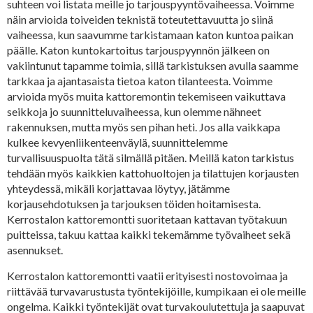
suhteen voi listata meille jo tarjouspyyntövaiheessa. Voimme
näin arvioida toiveiden teknistä toteutettavuutta jo siinä
vaiheessa, kun saavumme tarkistamaan katon kuntoa paikan
päälle. Katon kuntokartoitus tarjouspyynnön jälkeen on
vakiintunut tapamme toimia, sillä tarkistuksen avulla saamme
tarkkaa ja ajantasaista tietoa katon tilanteesta. Voimme
arvioida myös muita kattoremontin tekemiseen vaikuttava
seikkoja jo suunnitteluvaiheessa, kun olemme nähneet
rakennuksen, mutta myös sen pihan heti. Jos alla vaikkapa
kulkee kevyenliikenteenväylä, suunnittelemme
turvallisuuspuolta tätä silmällä pitäen. Meillä katon tarkistus
tehdään myös kaikkien kattohuoltojen ja tilattujen korjausten
yhteydessä, mikäli korjattavaa löytyy, jätämme
korjausehdotuksen ja tarjouksen töiden hoitamisesta.
Kerrostalon kattoremontti suoritetaan kattavan työtakuun
puitteissa, takuu kattaa kaikki tekemämme työvaiheet sekä
asennukset.
Kerrostalon kattoremontti vaatii erityisesti nostovoimaa ja
riittävää turvavarustusta työntekijöille, kumpikaan ei ole meille
ongelma. Kaikki työntekijät ovat turvakoulutettuja ja saapuvat