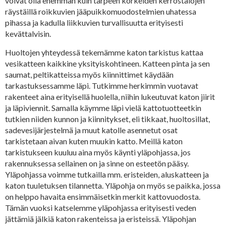
voivat olla enemmän kuin tarpeen korkeiden kerrostalojen
räystäillä roikkuvien jääpuikkomuodostelmien uhatessa
pihassa ja kadulla liikkuvien turvallisuutta erityisesti
kevättalvisin.
Huoltojen yhteydessä tekemämme katon tarkistus kattaa
vesikatteen kaikkine yksityiskohtineen. Katteen pinta ja sen
saumat, peltikatteissa myös kiinnittimet käydään
tarkastuksessamme läpi. Tutkimme herkimmin vuotavat
rakenteet aina erityisellä huolella, niihin lukeutuvat katon jiirit
ja läpiviennit. Samalla käymme läpi vielä kattotuotteetkin
tutkien niiden kunnon ja kiinnitykset, eli tikkaat, huoltosillat,
sadevesijärjestelmä ja muut katolle asennetut osat
tarkistetaan aivan kuten muukin katto. Meillä katon
tarkistukseen kuuluu aina myös käynti yläpohjassa, jos
rakennuksessa sellainen on ja sinne on esteetön pääsy.
Yläpohjassa voimme tutkailla mm. eristeiden, aluskatteen ja
katon tuuletuksen tilannetta. Yläpohja on myös se paikka, jossa
on helppo havaita ensimmäisetkin merkit kattovuodosta.
Tämän vuoksi katselemme yläpohjassa erityisesti veden
jättämiä jälkiä katon rakenteissa ja eristeissä. Yläpohjan