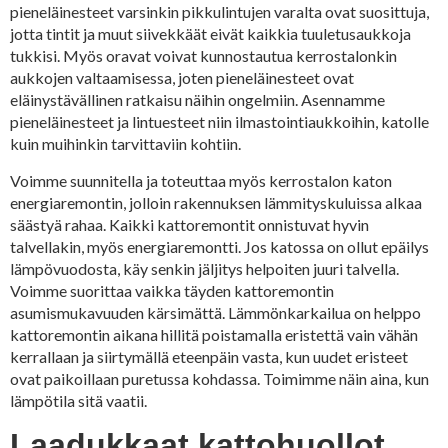
pieneläinesteet varsinkin pikkulintujen varalta ovat suosittuja,
jotta tintit ja muut siivekkäät eivät kaikkia tuuletusaukkoja
tukkisi. Myös oravat voivat kunnostautua kerrostalonkin
aukkojen valtaamisessa, joten pieneläinesteet ovat
eläinystävällinen ratkaisu näihin ongelmiin. Asennamme
pieneläinesteet ja lintuesteet niin ilmastointiaukkoihin, katolle
kuin muihinkin tarvittaviin kohtiin.
Voimme suunnitella ja toteuttaa myös kerrostalon katon
energiaremontin, jolloin rakennuksen lämmityskuluissa alkaa
säästyä rahaa. Kaikki kattoremontit onnistuvat hyvin
talvellakin, myös energiaremontti. Jos katossa on ollut epäilys
lämpövuodosta, käy senkin jäljitys helpoiten juuri talvella.
Voimme suorittaa vaikka täyden kattoremontin
asumismukavuuden kärsimättä. Lämmönkarkailua on helppo
kattoremontin aikana hillitä poistamalla eristettä vain vähän
kerrallaan ja siirtymällä eteenpäin vasta, kun uudet eristeet
ovat paikoillaan puretussa kohdassa. Toimimme näin aina, kun
lämpötila sitä vaatii.
Laadukkaat kattohuollot