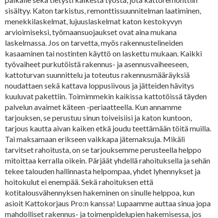
sisältyy. Katon tarkistus, remonttissuunnitelman laatiminen,
menekkilaskelmat, lujuuslaskelmat katon kestokyvyn
arvioimiseksi, työmaansuojaukset ovat aina mukana
laskelmassa. Jos on tarvetta, myös rakennustelineiden
kasaaminen tai nostinten käyttö on laskettu mukaan. Kaikki
työvaiheet purkutöistä rakennus- ja asennusvaiheeseen,
kattoturvan suunnittelu ja toteutus rakennusmääräyksiä
noudattaen sekä kattava loppusiivous ja jätteiden hävitys
kuuluvat pakettiin. Toimimmekin kaikissa kattotöissä täyden
palvelun avaimet käteen -periaatteella. Kun annamme
tarjouksen, se perustuu sinun toiveisiisi ja katon kuntoon,
tarjous kautta aivan kaiken etkä joudu teettämään töitä muilla.
Tai maksamaan erikseen vaikkapa jätemaksuja. Mikäli
tarvitset rahoitusta, on se tarjouksemme perusteella helppo
mitoittaa kerralla oikein. Pärjäät yhdellä rahoituksella ja sehän
tekee talouden hallinnasta helpompaa, yhdet lyhennykset ja
hoitokulut ei enempää. Sekä rahoituksen että
kotitalousvähennyksen hakeminen on sinulle helppoa, kun
asioit Kattokorjaus Pro:n kanssa! Lupaamme auttaa sinua jopa
mahdolliset rakennus- ja toimenpidelupien hakemisessa, jos