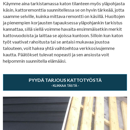
Käymme aina tarkistamassa katon tilanteen myös yläpohjasta
käsin, kattoremonttia suunnitellessa se on hyvin tärkeää, jotta
saamme selville, kuinka mittava remontti on käsillä. Huoltojen
ja pienempien korjausten tapauksessa yläpohjankin tarkistus
kannattaa, sillä siellä voimme havaita ensimmäisetkin merkit
kattovuodoista ja laittaa se ajoissa kuntoon. Silloin kun katon
työt vaativat rahoitusta tai se antaisi mukavaa joustoa
talouteen, voit hakea yhtä vaihtoehtoa verkkosivujemme
kautta. Päätökset tulevat nopeasti ja sen ansiosta voit
helpommin suunnitella elämääsi.
PYYDÄ TARJOUS KATTOTYÖSTÄ