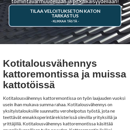
toimintavarmuudellaan ja pitkäikäisyydellään!
TILAA VELOITUKSETON KATON
TARKASTUS
Kotitalousvähennys
kattoremontissa ja muissa
kattotöissä
Kotitalousvähennys kattoremontissa on työn laajuuden vuoksi
usein ihan mukava summa rahaa. Kotitalousvähennys on
yksityistalouksille suunnattu verohelpotus työstä, jota ne
teettävät ennakkoperintärekisterissä olevilla yrityksillä ja
yrittäjillä. Kotitalousvähennys kattoremontissa käsittää
arvonlisäverollisen työn osuuden. Kattoremontin lisäksi