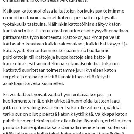
Kaikissa kattohuolloissa ja kattojen korjauksissa toimimme
remonttien tavoin avaimet käteen -periaattein ja hyvällä
työtakuulla taattuina. Näihinkin kattotöihin sisältyy katon
kuntokartoitus. Eli muutamat muutkin asiat pysyvät ennallaan
piittaamatta työn luonteesta. Kattokorjaus Pro:n palvelut
kattavat oikeastaan kaikki rakennukset, kaikki kattotyypit ja
katetyypit. Remontoimme, korjaamme ja huollamme
peltikattoja, tiilikattoja ja huopakattoja aina katto- ja
katekohtaisesti suunniteltuina kokonaisuuksina. Jokainen
kattotyö suoritetaan toimestamme juuri kyseisen katon
tarpeita ja ominaispiirteitä kunnioittaen sekä tietysti
asiakkaan toiveita kuunnellen.
Eri vesikatteet voivat vaatia hyvin erilaisia korjaus- ja
huoltomenetelmiä, onkin tärkeää huomioida katteen laatu,
jotta ei tule vahingossa tehneeksi katolle vahinkoa, vaikka
tarkoitus on ollut pidentää katon käyttöikää. Vaikkapa katon
puhdistusmenetelmien tulee olla niin hellävaraisia, ettei katteen
pinnoita toimenpiteistä kärsi. Samalla menetelmien kuitenkin
pitäisi olla myös kyllin tehokkaita, että ne ajavat tehtävänsä.