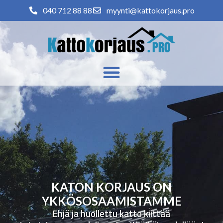
040 712 88 88
myynti@kattokorjaus.pro
KATON KORJAUS ON
YKKÖSOSAAMISTAMME
Ehjä ja huollettu katto kiittää