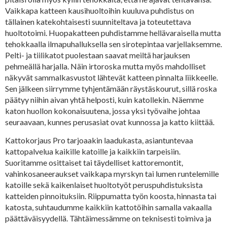
Vaikkapa katteen kausihuoltoihin kuuluva puhdistus on
tällainen katekohtaisesti suunniteltava ja toteutettava
huoltotoimi. Huopakatteen puhdistamme hellävaraisella mutta
tehokkaalla ilmapuhalluksella sen sirotepintaa varjellaksemme.
Pelti- ja tiilikatot puolestaan saavat meiltä harjauksen
pehmeällä harjalla. Näin irtoroska mutta myös mahdolliset
näkyvät sammalkasvustot lähtevät katteen pinnalta liikkeelle.
Sen jälkeen siirrymme tyhjentämään räystäskourut, sillä roska
päätyy niihin aivan yhtä helposti, kuin katollekin. Näemme
katon huollon kokonaisuutena, jossa yksi työvaihe johtaa
seuraavaan, kunnes perusasiat ovat kunnossa ja katto kiittää.
Kattokorjaus Pro tarjoaakin laadukasta, asiantuntevaa
kattopalvelua kaikille katoille ja kaikkiin tarpeisiin.
Suoritamme osittaiset tai täydelliset kattoremontit,
vahinkosaneeraukset vaikkapa myrskyn tai lumen runtelemille
katoille sekä kaikenlaiset huoltotyöt peruspuhdistuksista
katteiden pinnoituksiin. Riippumatta työn koosta, hinnasta tai
katosta, suhtaudumme kaikkiin kattotöihin samalla vakaalla
päättäväisyydellä. Tähtäimessämme on teknisesti toimiva ja