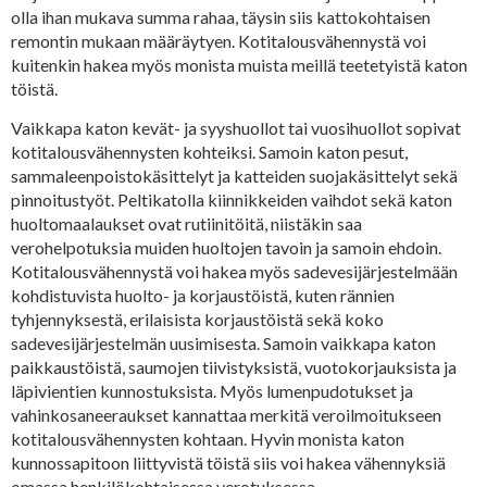
olla ihan mukava summa rahaa, täysin siis kattokohtaisen
remontin mukaan määräytyen. Kotitalousvähennystä voi
kuitenkin hakea myös monista muista meillä teetetyistä katon
töistä.
Vaikkapa katon kevät- ja syyshuollot tai vuosihuollot sopivat
kotitalousvähennysten kohteiksi. Samoin katon pesut,
sammaleenpoistokäsittelyt ja katteiden suojakäsittelyt sekä
pinnoitustyöt. Peltikatolla kiinnikkeiden vaihdot sekä katon
huoltomaalaukset ovat rutiinitöitä, niistäkin saa
verohelpotuksia muiden huoltojen tavoin ja samoin ehdoin.
Kotitalousvähennystä voi hakea myös sadevesijärjestelmään
kohdistuvista huolto- ja korjaustöistä, kuten rännien
tyhjennyksestä, erilaisista korjaustöistä sekä koko
sadevesijärjestelmän uusimisesta. Samoin vaikkapa katon
paikkaustöistä, saumojen tiivistyksistä, vuotokorjauksista ja
läpivientien kunnostuksista. Myös lumenpudotukset ja
vahinkosaneeraukset kannattaa merkitä veroilmoitukseen
kotitalousvähennysten kohtaan. Hyvin monista katon
kunnossapitoon liittyvistä töistä siis voi hakea vähennyksiä
omassa henkilökohtaisessa verotuksessa.