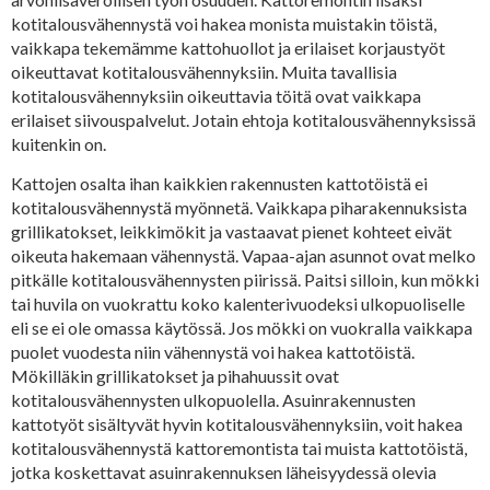
kotitalousvähennystä voi hakea monista muistakin töistä,
vaikkapa tekemämme kattohuollot ja erilaiset korjaustyöt
oikeuttavat kotitalousvähennyksiin. Muita tavallisia
kotitalousvähennyksiin oikeuttavia töitä ovat vaikkapa
erilaiset siivouspalvelut. Jotain ehtoja kotitalousvähennyksissä
kuitenkin on.
Kattojen osalta ihan kaikkien rakennusten kattotöistä ei
kotitalousvähennystä myönnetä. Vaikkapa piharakennuksista
grillikatokset, leikkimökit ja vastaavat pienet kohteet eivät
oikeuta hakemaan vähennystä. Vapaa-ajan asunnot ovat melko
pitkälle kotitalousvähennysten piirissä. Paitsi silloin, kun mökki
tai huvila on vuokrattu koko kalenterivuodeksi ulkopuoliselle
eli se ei ole omassa käytössä. Jos mökki on vuokralla vaikkapa
puolet vuodesta niin vähennystä voi hakea kattotöistä.
Mökilläkin grillikatokset ja pihahuussit ovat
kotitalousvähennysten ulkopuolella. Asuinrakennusten
kattotyöt sisältyvät hyvin kotitalousvähennyksiin, voit hakea
kotitalousvähennystä kattoremontista tai muista kattotöistä,
jotka koskettavat asuinrakennuksen läheisyydessä olevia