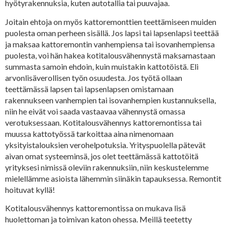
hyötyrakennuksia, kuten autotallia tai puuvajaa.
Joitain ehtoja on myös kattoremonttien teettämiseen muiden
puolesta oman perheen sisällä. Jos lapsi tai lapsenlapsi teettää
ja maksaa kattoremontin vanhempiensa tai isovanhempiensa
puolesta, voi hän hakea kotitalousvähennystä maksamastaan
summasta samoin ehdoin, kuin muistakin kattotöistä. Eli
arvonlisäverollisen työn osuudesta. Jos työtä ollaan
teettämässä lapsen tai lapsenlapsen omistamaan
rakennukseen vanhempien tai isovanhempien kustannuksella,
niin he eivät voi saada vastaavaa vähennystä omassa
verotuksessaan. Kotitalousvähennys kattoremontissa tai
muussa kattotyössä tarkoittaa aina nimenomaan
yksityistalouksien verohelpotuksia. Yrityspuolella pätevät
aivan omat systeeminsä, jos olet teettämässä kattotöitä
yrityksesi nimissä oleviin rakennuksiin, niin keskustelemme
mielellämme asioista lähemmin siinäkin tapauksessa. Remontit
hoituvat kyllä!
Kotitalousvähennys kattoremontissa on mukava lisä
huolettoman ja toimivan katon ohessa. Meillä teetetty