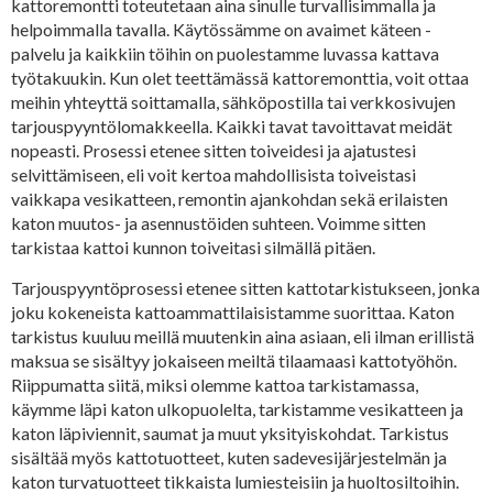
kattoremontti toteutetaan aina sinulle turvallisimmalla ja
helpoimmalla tavalla. Käytössämme on avaimet käteen -
palvelu ja kaikkiin töihin on puolestamme luvassa kattava
työtakuukin. Kun olet teettämässä kattoremonttia, voit ottaa
meihin yhteyttä soittamalla, sähköpostilla tai verkkosivujen
tarjouspyyntölomakkeella. Kaikki tavat tavoittavat meidät
nopeasti. Prosessi etenee sitten toiveidesi ja ajatustesi
selvittämiseen, eli voit kertoa mahdollisista toiveistasi
vaikkapa vesikatteen, remontin ajankohdan sekä erilaisten
katon muutos- ja asennustöiden suhteen. Voimme sitten
tarkistaa kattoi kunnon toiveitasi silmällä pitäen.
Tarjouspyyntöprosessi etenee sitten kattotarkistukseen, jonka
joku kokeneista kattoammattilaisistamme suorittaa. Katon
tarkistus kuuluu meillä muutenkin aina asiaan, eli ilman erillistä
maksua se sisältyy jokaiseen meiltä tilaamaasi kattotyöhön.
Riippumatta siitä, miksi olemme kattoa tarkistamassa,
käymme läpi katon ulkopuolelta, tarkistamme vesikatteen ja
katon läpiviennit, saumat ja muut yksityiskohdat. Tarkistus
sisältää myös kattotuotteet, kuten sadevesijärjestelmän ja
katon turvatuotteet tikkaista lumiesteisiin ja huoltosiltoihin.