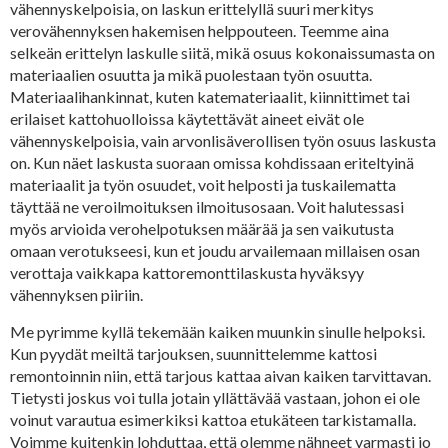
vähennyskelpoisia, on laskun erittelyllä suuri merkitys
verovähennyksen hakemisen helppouteen. Teemme aina
selkeän erittelyn laskulle siitä, mikä osuus kokonaissumasta on
materiaalien osuutta ja mikä puolestaan työn osuutta.
Materiaalihankinnat, kuten katemateriaalit, kiinnittimet tai
erilaiset kattohuolloissa käytettävät aineet eivät ole
vähennyskelpoisia, vain arvonlisäverollisen työn osuus laskusta
on. Kun näet laskusta suoraan omissa kohdissaan eriteltyinä
materiaalit ja työn osuudet, voit helposti ja tuskailematta
täyttää ne veroilmoituksen ilmoitusosaan. Voit halutessasi
myös arvioida verohelpotuksen määrää ja sen vaikutusta
omaan verotukseesi, kun et joudu arvailemaan millaisen osan
verottaja vaikkapa kattoremonttilaskusta hyväksyy
vähennyksen piiriin.
Me pyrimme kyllä tekemään kaiken muunkin sinulle helpoksi.
Kun pyydät meiltä tarjouksen, suunnittelemme kattosi
remontoinnin niin, että tarjous kattaa aivan kaiken tarvittavan.
Tietysti joskus voi tulla jotain yllättävää vastaan, johon ei ole
voinut varautua esimerkiksi kattoa etukäteen tarkistamalla.
Voimme kuitenkin lohduttaa, että olemme nähneet varmasti jo