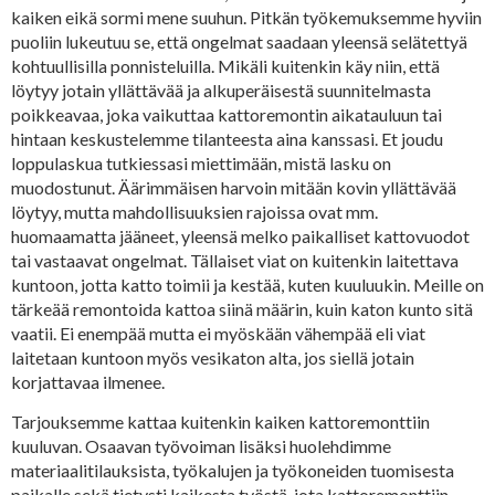
kaiken eikä sormi mene suuhun. Pitkän työkemuksemme hyviin
puoliin lukeutuu se, että ongelmat saadaan yleensä selätettyä
kohtuullisilla ponnisteluilla. Mikäli kuitenkin käy niin, että
löytyy jotain yllättävää ja alkuperäisestä suunnitelmasta
poikkeavaa, joka vaikuttaa kattoremontin aikatauluun tai
hintaan keskustelemme tilanteesta aina kanssasi. Et joudu
loppulaskua tutkiessasi miettimään, mistä lasku on
muodostunut. Äärimmäisen harvoin mitään kovin yllättävää
löytyy, mutta mahdollisuuksien rajoissa ovat mm.
huomaamatta jääneet, yleensä melko paikalliset kattovuodot
tai vastaavat ongelmat. Tällaiset viat on kuitenkin laitettava
kuntoon, jotta katto toimii ja kestää, kuten kuuluukin. Meille on
tärkeää remontoida kattoa siinä määrin, kuin katon kunto sitä
vaatii. Ei enempää mutta ei myöskään vähempää eli viat
laitetaan kuntoon myös vesikaton alta, jos siellä jotain
korjattavaa ilmenee.
Tarjouksemme kattaa kuitenkin kaiken kattoremonttiin
kuuluvan. Osaavan työvoiman lisäksi huolehdimme
materiaalitilauksista, työkalujen ja työkoneiden tuomisesta
paikalle sekä tietysti kaikesta työstä, jota kattoremonttiin