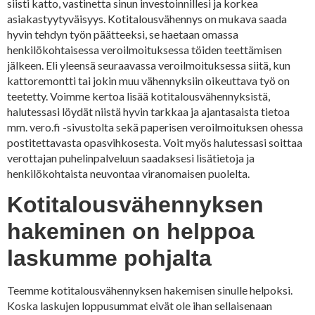
siisti katto, vastinetta sinun investoinnillesi ja korkea
asiakastyytyväisyys. Kotitalousvähennys on mukava saada
hyvin tehdyn työn päätteeksi, se haetaan omassa
henkilökohtaisessa veroilmoituksessa töiden teettämisen
jälkeen. Eli yleensä seuraavassa veroilmoituksessa siitä, kun
kattoremontti tai jokin muu vähennyksiin oikeuttava työ on
teetetty. Voimme kertoa lisää kotitalousvähennyksistä,
halutessasi löydät niistä hyvin tarkkaa ja ajantasaista tietoa
mm. vero.fi -sivustolta sekä paperisen veroilmoituksen ohessa
postitettavasta opasvihkosesta. Voit myös halutessasi soittaa
verottajan puhelinpalveluun saadaksesi lisätietoja ja
henkilökohtaista neuvontaa viranomaisen puolelta.
Kotitalousvähennyksen
hakeminen on helppoa
laskumme pohjalta
Teemme kotitalousvähennyksen hakemisen sinulle helpoksi.
Koska laskujen loppusummat eivät ole ihan sellaisenaan