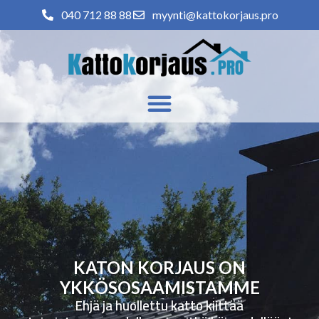
040 712 88 88
myynti@kattokorjaus.pro
KATON KORJAUS ON
YKKÖSOSAAMISTAMME
Ehjä ja huollettu katto kiittää