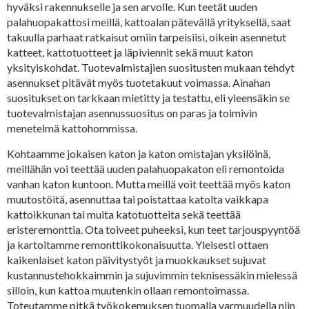
hyväksi rakennukselle ja sen arvolle. Kun teetät uuden
palahuopakattosi meillä, kattoalan pätevällä yrityksellä, saat
takuulla parhaat ratkaisut omiin tarpeisiisi, oikein asennetut
katteet, kattotuotteet ja läpiviennit sekä muut katon
yksityiskohdat. Tuotevalmistajien suositusten mukaan tehdyt
asennukset pitävät myös tuotetakuut voimassa. Ainahan
suositukset on tarkkaan mietitty ja testattu, eli yleensäkin se
tuotevalmistajan asennussuositus on paras ja toimivin
menetelmä kattohommissa.
Kohtaamme jokaisen katon ja katon omistajan yksilöinä,
meillähän voi teettää uuden palahuopakaton eli remontoida
vanhan katon kuntoon. Mutta meillä voit teettää myös katon
muutostöitä, asennuttaa tai poistattaa katolta vaikkapa
kattoikkunan tai muita katotuotteita sekä teettää
eristeremonttia. Ota toiveet puheeksi, kun teet tarjouspyyntöä
ja kartoitamme remonttikokonaisuutta. Yleisesti ottaen
kaikenlaiset katon päivitystyöt ja muokkaukset sujuvat
kustannustehokkaimmin ja sujuvimmin teknisessäkin mielessä
silloin, kun kattoa muutenkin ollaan remontoimassa.
Toteutamme pitkä työkokemuksen tuomalla varmuudella niin