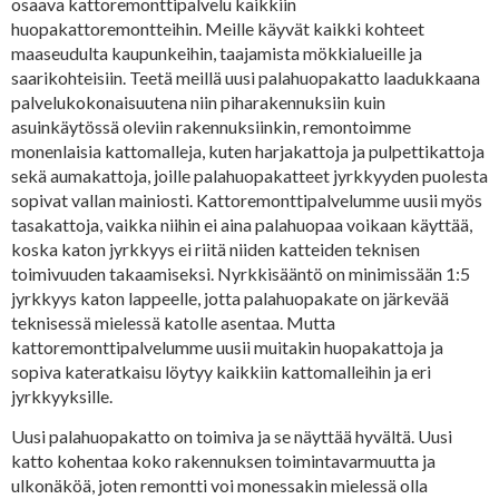
osaava kattoremonttipalvelu kaikkiin
huopakattoremontteihin. Meille käyvät kaikki kohteet
maaseudulta kaupunkeihin, taajamista mökkialueille ja
saarikohteisiin. Teetä meillä uusi palahuopakatto laadukkaana
palvelukokonaisuutena niin piharakennuksiin kuin
asuinkäytössä oleviin rakennuksiinkin, remontoimme
monenlaisia kattomalleja, kuten harjakattoja ja pulpettikattoja
sekä aumakattoja, joille palahuopakatteet jyrkkyyden puolesta
sopivat vallan mainiosti. Kattoremonttipalvelumme uusii myös
tasakattoja, vaikka niihin ei aina palahuopaa voikaan käyttää,
koska katon jyrkkyys ei riitä niiden katteiden teknisen
toimivuuden takaamiseksi. Nyrkkisääntö on minimissään 1:5
jyrkkyys katon lappeelle, jotta palahuopakate on järkevää
teknisessä mielessä katolle asentaa. Mutta
kattoremonttipalvelumme uusii muitakin huopakattoja ja
sopiva kateratkaisu löytyy kaikkiin kattomalleihin ja eri
jyrkkyyksille.
Uusi palahuopakatto on toimiva ja se näyttää hyvältä. Uusi
katto kohentaa koko rakennuksen toimintavarmuutta ja
ulkonäköä, joten remontti voi monessakin mielessä olla