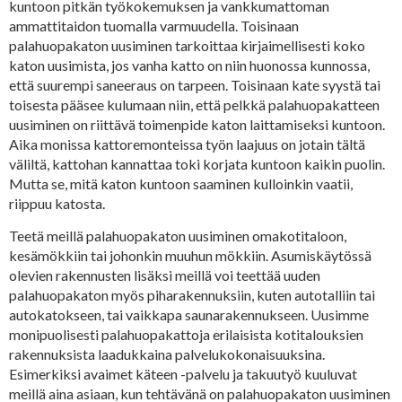
kuntoon pitkän työkokemuksen ja vankkumattoman
ammattitaidon tuomalla varmuudella. Toisinaan
palahuopakaton uusiminen tarkoittaa kirjaimellisesti koko
katon uusimista, jos vanha katto on niin huonossa kunnossa,
että suurempi saneeraus on tarpeen. Toisinaan kate syystä tai
toisesta pääsee kulumaan niin, että pelkkä palahuopakatteen
uusiminen on riittävä toimenpide katon laittamiseksi kuntoon.
Aika monissa kattoremonteissa työn laajuus on jotain tältä
väliltä, kattohan kannattaa toki korjata kuntoon kaikin puolin.
Mutta se, mitä katon kuntoon saaminen kulloinkin vaatii,
riippuu katosta.
Teetä meillä palahuopakaton uusiminen omakotitaloon,
kesämökkiin tai johonkin muuhun mökkiin. Asumiskäytössä
olevien rakennusten lisäksi meillä voi teettää uuden
palahuopakaton myös piharakennuksiin, kuten autotalliin tai
autokatokseen, tai vaikkapa saunarakennukseen. Uusimme
monipuolisesti palahuopakattoja erilaisista kotitalouksien
rakennuksista laadukkaina palvelukokonaisuuksina.
Esimerkiksi avaimet käteen -palvelu ja takuutyö kuuluvat
meillä aina asiaan, kun tehtävänä on palahuopakaton uusiminen