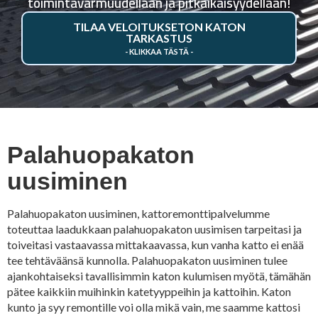
toimintavarmuudellaan ja pitkäikäisyydellään!
TILAA VELOITUKSETON KATON
TARKASTUS
Palahuopakaton
uusiminen
Palahuopakaton uusiminen, kattoremonttipalvelumme
toteuttaa laadukkaan palahuopakaton uusimisen tarpeitasi ja
toiveitasi vastaavassa mittakaavassa, kun vanha katto ei enää
tee tehtäväänsä kunnolla. Palahuopakaton uusiminen tulee
ajankohtaiseksi tavallisimmin katon kulumisen myötä, tämähän
pätee kaikkiin muihinkin katetyyppeihin ja kattoihin. Katon
kunto ja syy remontille voi olla mikä vain, me saamme kattosi