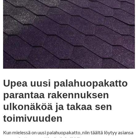
Upea uusi palahuopakatto
parantaa rakennuksen
ulkonäköä ja takaa sen
toimivuuden
Kun mielessä on uusi palahuopakatto, niin täältä löytyy asiansa