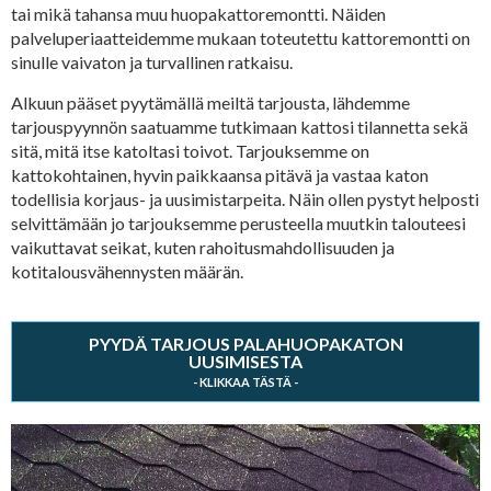
tai mikä tahansa muu huopakattoremontti. Näiden
palveluperiaatteidemme mukaan toteutettu kattoremontti on
sinulle vaivaton ja turvallinen ratkaisu.
Alkuun pääset pyytämällä meiltä tarjousta, lähdemme
tarjouspyynnön saatuamme tutkimaan kattosi tilannetta sekä
sitä, mitä itse katoltasi toivot. Tarjouksemme on
kattokohtainen, hyvin paikkaansa pitävä ja vastaa katon
todellisia korjaus- ja uusimistarpeita. Näin ollen pystyt helposti
selvittämään jo tarjouksemme perusteella muutkin talouteesi
vaikuttavat seikat, kuten rahoitusmahdollisuuden ja
kotitalousvähennysten määrän.
PYYDÄ TARJOUS PALAHUOPAKATON
UUSIMISESTA