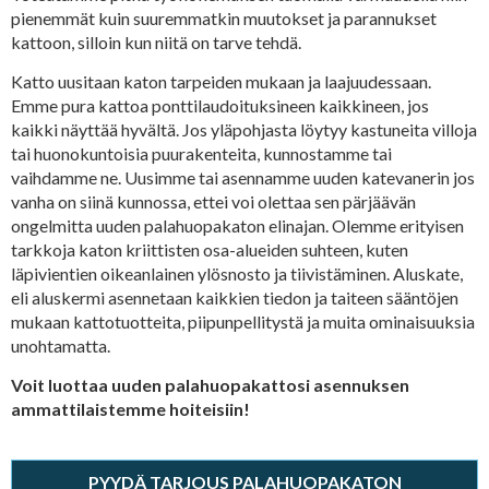
pienemmät kuin suuremmatkin muutokset ja parannukset
kattoon, silloin kun niitä on tarve tehdä.
Katto uusitaan katon tarpeiden mukaan ja laajuudessaan.
Emme pura kattoa ponttilaudoituksineen kaikkineen, jos
kaikki näyttää hyvältä. Jos yläpohjasta löytyy kastuneita villoja
tai huonokuntoisia puurakenteita, kunnostamme tai
vaihdamme ne. Uusimme tai asennamme uuden katevanerin jos
vanha on siinä kunnossa, ettei voi olettaa sen pärjäävän
ongelmitta uuden palahuopakaton elinajan. Olemme erityisen
tarkkoja katon kriittisten osa-alueiden suhteen, kuten
läpivientien oikeanlainen ylösnosto ja tiivistäminen. Aluskate,
eli aluskermi asennetaan kaikkien tiedon ja taiteen sääntöjen
mukaan kattotuotteita, piipunpellitystä ja muita ominaisuuksia
unohtamatta.
Voit luottaa uuden palahuopakattosi asennuksen
ammattilaistemme hoiteisiin!
PYYDÄ TARJOUS PALAHUOPAKATON