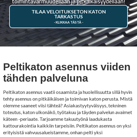
toimintavarmuudellaan ja pitkäikäisyydellään!
TILAA VELOITUKSETON KATON
TARKASTUS
Peltikaton asennus viiden
tähden palveluna
Peltikaton asennus vaatii osaamista ja huolellisuutta sillä hyvin
tehty asennus on pitkäikäisen ja toimivan katon perusta. Mistä
olemme saaneet viisi tähteä? Asiakastyytyväisyys, tekninen
toteutus, katon ulkonäkö, työtakuu ja täyden palvelun avaimet
käteen -periaate. Tarjoamme takuutyönä laadukasta
kattourakointia kaikkiin tarpeisiin. Peltikaton asennus on yksi
erityisistä vahvuusalueistamme, onhan pelti yksi