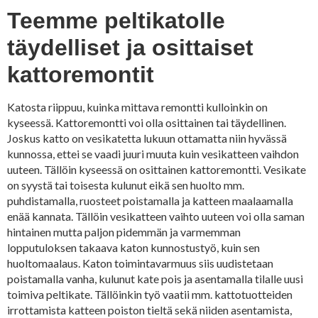
Teemme peltikatolle
täydelliset ja osittaiset
kattoremontit
Katosta riippuu, kuinka mittava remontti kulloinkin on
kyseessä. Kattoremontti voi olla osittainen tai täydellinen.
Joskus katto on vesikatetta lukuun ottamatta niin hyvässä
kunnossa, ettei se vaadi juuri muuta kuin vesikatteen vaihdon
uuteen. Tällöin kyseessä on osittainen kattoremontti. Vesikate
on syystä tai toisesta kulunut eikä sen huolto mm.
puhdistamalla, ruosteet poistamalla ja katteen maalaamalla
enää kannata. Tällöin vesikatteen vaihto uuteen voi olla saman
hintainen mutta paljon pidemmän ja varmemman
lopputuloksen takaava katon kunnostustyö, kuin sen
huoltomaalaus. Katon toimintavarmuus siis uudistetaan
poistamalla vanha, kulunut kate pois ja asentamalla tilalle uusi
toimiva peltikate. Tällöinkin työ vaatii mm. kattotuotteiden
irrottamista katteen poiston tieltä sekä niiden asentamista,