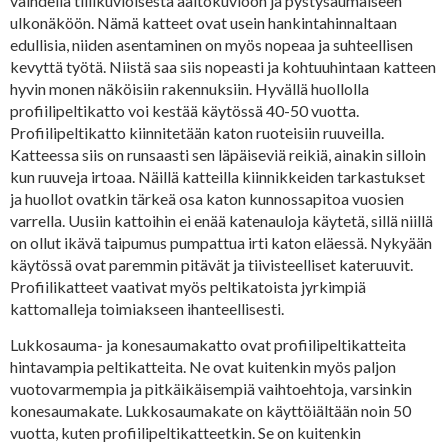
vaihdella tiilikuvioisesta aaltokuvioon ja pystysaumaiseen
ulkonäköön. Nämä katteet ovat usein hankintahinnaltaan
edullisia, niiden asentaminen on myös nopeaa ja suhteellisen
kevyttä työtä. Niistä saa siis nopeasti ja kohtuuhintaan katteen
hyvin monen näköisiin rakennuksiin. Hyvällä huollolla
profiilipeltikatto voi kestää käytössä 40-50 vuotta.
Profiilipeltikatto kiinnitetään katon ruoteisiin ruuveilla.
Katteessa siis on runsaasti sen läpäiseviä reikiä, ainakin silloin
kun ruuveja irtoaa. Näillä katteilla kiinnikkeiden tarkastukset
ja huollot ovatkin tärkeä osa katon kunnossapitoa vuosien
varrella. Uusiin kattoihin ei enää katenauloja käytetä, sillä niillä
on ollut ikävä taipumus pumpattua irti katon eläessä. Nykyään
käytössä ovat paremmin pitävät ja tiivisteelliset kateruuvit.
Profiilikatteet vaativat myös peltikatoista jyrkimpiä
kattomalleja toimiakseen ihanteellisesti.
Lukkosauma- ja konesaumakatto ovat profiilipeltikatteita
hintavampia peltikatteita. Ne ovat kuitenkin myös paljon
vuotovarmempia ja pitkäikäisempiä vaihtoehtoja, varsinkin
konesaumakate. Lukkosaumakate on käyttöiältään noin 50
vuotta, kuten profiilipeltikatteetkin. Se on kuitenkin