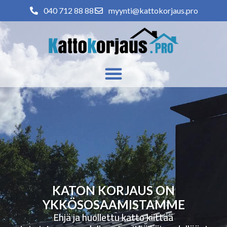
040 712 88 88
myynti@kattokorjaus.pro
KATON KORJAUS ON
YKKÖSOSAAMISTAMME
Ehjä ja huollettu katto kiittää