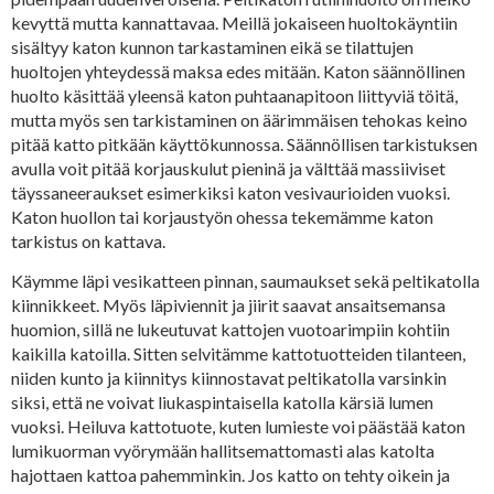
kevyttä mutta kannattavaa. Meillä jokaiseen huoltokäyntiin
sisältyy katon kunnon tarkastaminen eikä se tilattujen
huoltojen yhteydessä maksa edes mitään. Katon säännöllinen
huolto käsittää yleensä katon puhtaanapitoon liittyviä töitä,
mutta myös sen tarkistaminen on äärimmäisen tehokas keino
pitää katto pitkään käyttökunnossa. Säännöllisen tarkistuksen
avulla voit pitää korjauskulut pieninä ja välttää massiiviset
täyssaneeraukset esimerkiksi katon vesivaurioiden vuoksi.
Katon huollon tai korjaustyön ohessa tekemämme katon
tarkistus on kattava.
Käymme läpi vesikatteen pinnan, saumaukset sekä peltikatolla
kiinnikkeet. Myös läpiviennit ja jiirit saavat ansaitsemansa
huomion, sillä ne lukeutuvat kattojen vuotoarimpiin kohtiin
kaikilla katoilla. Sitten selvitämme kattotuotteiden tilanteen,
niiden kunto ja kiinnitys kiinnostavat peltikatolla varsinkin
siksi, että ne voivat liukaspintaisella katolla kärsiä lumen
vuoksi. Heiluva kattotuote, kuten lumieste voi päästää katon
lumikuorman vyörymään hallitsemattomasti alas katolta
hajottaen kattoa pahemminkin. Jos katto on tehty oikein ja