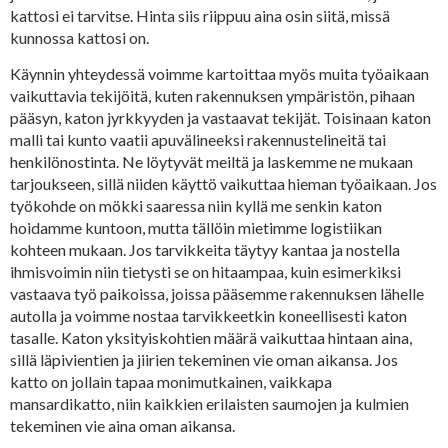
kattosi ei tarvitse. Hinta siis riippuu aina osin siitä, missä
kunnossa kattosi on.
Käynnin yhteydessä voimme kartoittaa myös muita työaikaan
vaikuttavia tekijöitä, kuten rakennuksen ympäristön, pihaan
pääsyn, katon jyrkkyyden ja vastaavat tekijät. Toisinaan katon
malli tai kunto vaatii apuvälineeksi rakennustelineitä tai
henkilönostinta. Ne löytyvät meiltä ja laskemme ne mukaan
tarjoukseen, sillä niiden käyttö vaikuttaa hieman työaikaan. Jos
työkohde on mökki saaressa niin kyllä me senkin katon
hoidamme kuntoon, mutta tällöin mietimme logistiikan
kohteen mukaan. Jos tarvikkeita täytyy kantaa ja nostella
ihmisvoimin niin tietysti se on hitaampaa, kuin esimerkiksi
vastaava työ paikoissa, joissa pääsemme rakennuksen lähelle
autolla ja voimme nostaa tarvikkeetkin koneellisesti katon
tasalle. Katon yksityiskohtien määrä vaikuttaa hintaan aina,
sillä läpivientien ja jiirien tekeminen vie oman aikansa. Jos
katto on jollain tapaa monimutkainen, vaikkapa
mansardikatto, niin kaikkien erilaisten saumojen ja kulmien
tekeminen vie aina oman aikansa.