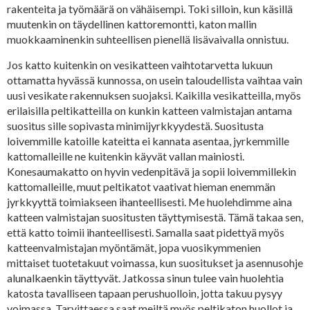
rakenteita ja työmäärä on vähäisempi. Toki silloin, kun käsillä
muutenkin on täydellinen kattoremontti, katon mallin
muokkaaminenkin suhteellisen pienellä lisävaivalla onnistuu.
Jos katto kuitenkin on vesikatteen vaihtotarvetta lukuun
ottamatta hyvässä kunnossa, on usein taloudellista vaihtaa vain
uusi vesikate rakennuksen suojaksi. Kaikilla vesikatteilla, myös
erilaisilla peltikatteilla on kunkin katteen valmistajan antama
suositus sille sopivasta minimijyrkkyydestä. Suositusta
loivemmille katoille kateitta ei kannata asentaa, jyrkemmille
kattomalleille ne kuitenkin käyvät vallan mainiosti.
Konesaumakatto on hyvin vedenpitävä ja sopii loivemmillekin
kattomalleille, muut peltikatot vaativat hieman enemmän
jyrkkyyttä toimiakseen ihanteellisesti. Me huolehdimme aina
katteen valmistajan suositusten täyttymisestä. Tämä takaa sen,
että katto toimii ihanteellisesti. Samalla saat pidettyä myös
katteenvalmistajan myöntämät, jopa vuosikymmenien
mittaiset tuotetakuut voimassa, kun suositukset ja asennusohje
alunalkaenkin täyttyvät. Jatkossa sinun tulee vain huolehtia
katosta tavalliseen tapaan perushuolloin, jotta takuu pysyy
voimassa. Tarvittaessa saat meiltä myös peltikaton huollot ja