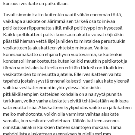
kun uusi vesikate on paikoillaan.
Tavallisimmin katto kuitenkin vaatii vähän enemmän töitä,
vaikkapa aluskate on äärimmäisen tärkeä osa toimivaa
peltikattoa riippumatta siitä, mikä peltityyppi on kyseessä.
Kaikki peltikatteet paitsi konesaumakatto voivat ehjinäkin
päästää hieman vettä läpi ja niiden toimintaidea perustuukin
vesikatteen ja aluskatteen yhteistoimintaan. Vaikka
konesaumakatto on ehjänä hyvin vuotovarma, se kuitenkin
kondensoi ilmankosteutta kuten kaikki muutkin peltikatot ja
tämän vuoksi aluskatteella on erittäin tärkeä rooli kaikkien
vesikatteiden toimivuutta ajatelle. Ellei vesikatteen vaihto
tapahdu jostain syystä ennenaikaisesti, vaatii aluskate yleensä
vaihtoa vesikateremontin yhteydessä. Varsinkin
pitkäikäisempien katteiden kohdalla on aina syytä punnita
tarkkaan, voiko vanha aluskate selvitä tehtävästään vaikkapa
sata vuotta lisää. Aluskatteen tyylipuhdas vaihto on jälkikäteen
melko mahdotonta, voikin olla varminta vaihtaa aluskate
samalla, kun vesikate vaihdetaan. Tällöin katteen asennus
onnistuu ainakin kaikkien taiteen sääntöjen mukaan. Tämä
mahdollista aluskatteen asennuksen huolellisesti mm.