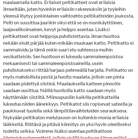
maalaamalla katto. Erilaiset peltikatteet ovat erilaisia
ilmeeltään, joten hyvinkin erilaisiin rakennuksiin ja tyyleihin
yleensä löytyy jonkinlainen vaihtoehto peltikatteiden joukosta.
Pelti on suosittua juurikin siksi että se on monikäyttöinen,
laajavalikoimainen, kevyt ja helppo asentaa. Lisäksi
peltikatteet ovat helppoja puhdistettavia, ilman huoltoa
nekään eivät pärjää kuten mikään muukaan katto. Peltikatto ei
sammaloidu ja tämä onkin suuri etu suhteessa muihin
vesikatteisiin. Sen huoltoon ei lukeudu sammaleenpoistoa
mekaanisesti tai sammaleenpoistoaineilla, usein
puhdistukseksi riittää harjaus pehmeällä harjalla. Peltikatto on
myös mahdollista pestä ja huolto maalata, jolloin sen pinta
saadaan pidettyä siistinä. Maalauksella katteen pinnoite
saadaan uusittua. Näillä huolloilla katto saadaan myös
näyttämään siistiltä. Miinuspuoliin kaikilla peltikatteilla
lukeutuu niiden äänekkyys. Peltikatot siis ropisevat sateella ja
paukkuvat tuulella sekä lämpötilavaihteluiden seurauksena.
Nykyään peltikaton melutasoon on kuitenkin monia erilaisia
lääkkeitä. Riittävä ja pitävä kiinnitys on yksi hyvin oleelliseksi
todettu seikka. Voimme lisäksi asentaa peltikattoon
äänieristyselementtejä, jolloin sisällä kuuluvan äänen määrä