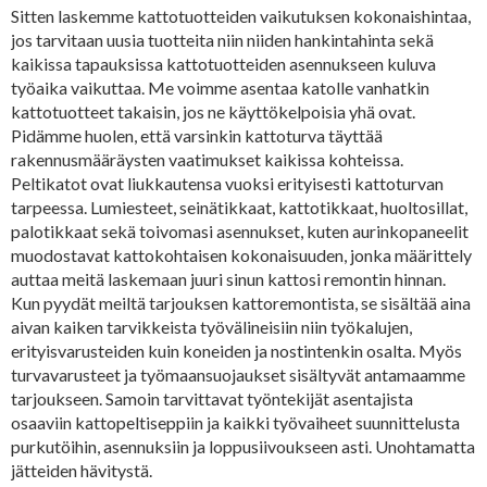
Sitten laskemme kattotuotteiden vaikutuksen kokonaishintaa,
jos tarvitaan uusia tuotteita niin niiden hankintahinta sekä
kaikissa tapauksissa kattotuotteiden asennukseen kuluva
työaika vaikuttaa. Me voimme asentaa katolle vanhatkin
kattotuotteet takaisin, jos ne käyttökelpoisia yhä ovat.
Pidämme huolen, että varsinkin kattoturva täyttää
rakennusmääräysten vaatimukset kaikissa kohteissa.
Peltikatot ovat liukkautensa vuoksi erityisesti kattoturvan
tarpeessa. Lumiesteet, seinätikkaat, kattotikkaat, huoltosillat,
palotikkaat sekä toivomasi asennukset, kuten aurinkopaneelit
muodostavat kattokohtaisen kokonaisuuden, jonka määrittely
auttaa meitä laskemaan juuri sinun kattosi remontin hinnan.
Kun pyydät meiltä tarjouksen kattoremontista, se sisältää aina
aivan kaiken tarvikkeista työvälineisiin niin työkalujen,
erityisvarusteiden kuin koneiden ja nostintenkin osalta. Myös
turvavarusteet ja työmaansuojaukset sisältyvät antamaamme
tarjoukseen. Samoin tarvittavat työntekijät asentajista
osaaviin kattopeltiseppiin ja kaikki työvaiheet suunnittelusta
purkutöihin, asennuksiin ja loppusiivoukseen asti. Unohtamatta
jätteiden hävitystä.