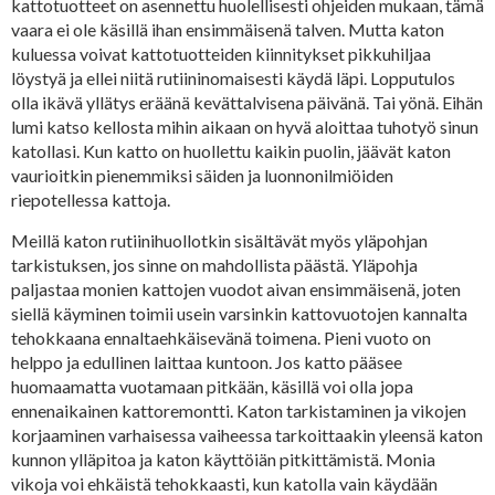
kattotuotteet on asennettu huolellisesti ohjeiden mukaan, tämä
vaara ei ole käsillä ihan ensimmäisenä talven. Mutta katon
kuluessa voivat kattotuotteiden kiinnitykset pikkuhiljaa
löystyä ja ellei niitä rutiininomaisesti käydä läpi. Lopputulos
olla ikävä yllätys eräänä kevättalvisena päivänä. Tai yönä. Eihän
lumi katso kellosta mihin aikaan on hyvä aloittaa tuhotyö sinun
katollasi. Kun katto on huollettu kaikin puolin, jäävät katon
vaurioitkin pienemmiksi säiden ja luonnonilmiöiden
riepotellessa kattoja.
Meillä katon rutiinihuollotkin sisältävät myös yläpohjan
tarkistuksen, jos sinne on mahdollista päästä. Yläpohja
paljastaa monien kattojen vuodot aivan ensimmäisenä, joten
siellä käyminen toimii usein varsinkin kattovuotojen kannalta
tehokkaana ennaltaehkäisevänä toimena. Pieni vuoto on
helppo ja edullinen laittaa kuntoon. Jos katto pääsee
huomaamatta vuotamaan pitkään, käsillä voi olla jopa
ennenaikainen kattoremontti. Katon tarkistaminen ja vikojen
korjaaminen varhaisessa vaiheessa tarkoittaakin yleensä katon
kunnon ylläpitoa ja katon käyttöiän pitkittämistä. Monia
vikoja voi ehkäistä tehokkaasti, kun katolla vain käydään