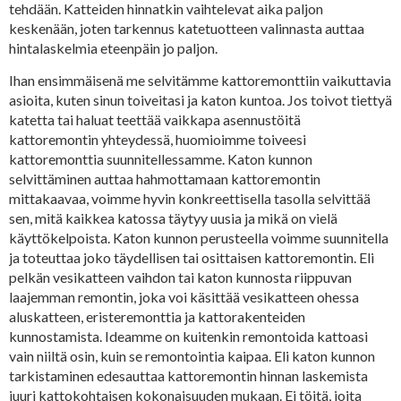
tehdään. Katteiden hinnatkin vaihtelevat aika paljon
keskenään, joten tarkennus katetuotteen valinnasta auttaa
hintalaskelmia eteenpäin jo paljon.
Ihan ensimmäisenä me selvitämme kattoremonttiin vaikuttavia
asioita, kuten sinun toiveitasi ja katon kuntoa. Jos toivot tiettyä
katetta tai haluat teettää vaikkapa asennustöitä
kattoremontin yhteydessä, huomioimme toiveesi
kattoremonttia suunnitellessamme. Katon kunnon
selvittäminen auttaa hahmottamaan kattoremontin
mittakaavaa, voimme hyvin konkreettisella tasolla selvittää
sen, mitä kaikkea katossa täytyy uusia ja mikä on vielä
käyttökelpoista. Katon kunnon perusteella voimme suunnitella
ja toteuttaa joko täydellisen tai osittaisen kattoremontin. Eli
pelkän vesikatteen vaihdon tai katon kunnosta riippuvan
laajemman remontin, joka voi käsittää vesikatteen ohessa
aluskatteen, eristeremonttia ja kattorakenteiden
kunnostamista. Ideamme on kuitenkin remontoida kattoasi
vain niiltä osin, kuin se remontointia kaipaa. Eli katon kunnon
tarkistaminen edesauttaa kattoremontin hinnan laskemista
juuri kattokohtaisen kokonaisuuden mukaan. Ei töitä, joita