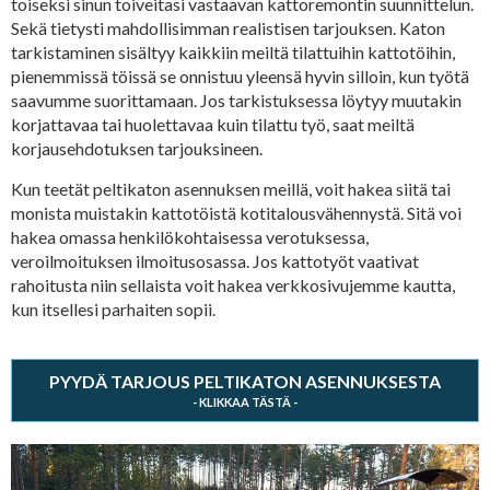
toiseksi sinun toiveitasi vastaavan kattoremontin suunnittelun.
Sekä tietysti mahdollisimman realistisen tarjouksen. Katon
tarkistaminen sisältyy kaikkiin meiltä tilattuihin kattotöihin,
pienemmissä töissä se onnistuu yleensä hyvin silloin, kun työtä
saavumme suorittamaan. Jos tarkistuksessa löytyy muutakin
korjattavaa tai huolettavaa kuin tilattu työ, saat meiltä
korjausehdotuksen tarjouksineen.
Kun teetät peltikaton asennuksen meillä, voit hakea siitä tai
monista muistakin kattotöistä kotitalousvähennystä. Sitä voi
hakea omassa henkilökohtaisessa verotuksessa,
veroilmoituksen ilmoitusosassa. Jos kattotyöt vaativat
rahoitusta niin sellaista voit hakea verkkosivujemme kautta,
kun itsellesi parhaiten sopii.
PYYDÄ TARJOUS PELTIKATON ASENNUKSESTA