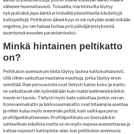
vähenee huomattavasti. Toisaalta, markkinoilta löytyy
nykypäivänä jopa ääntä eristävällä pinnoitteella käsiteltyjä
kattopeltejä. Peltikaton äänekkyys ei ole nykyään enää mikään
ongelma, jos sen haluaa hoitaa pois päiväjärjestyksestä
asumismukavuuden parantamiseksi.
Minkä hintainen peltikatto
on?
Peltikaton asennuksen hinta täytyy laskea kattokohtaisesti,
sillä siihen vaikuttaa muutama muuttuja, jotka täytyy ensin
selvittää. Ihan perusasioita ovat tietysti katon koko ja kunto,
ne vaikuttavat niin työmäärään kuin materiaalimenekkiinkin
monin eri tavoin. Tietysti myös kate vaikuttaa jonkin verran.
Konesaumakatto ja lukkosaumakatto ovat hitaampia asentaa
ja niihin kuluu myös enemmän peltiä, kuin vaikkapa perus
profiilipeltikatteeseen. Profiilipeltikate on itsessäänkin
suhteellisen edullista mutta se on myös nopeaa asennettavaa ja
kattaa nopeasti kattopinta-alan, kun peltikaton asennusta