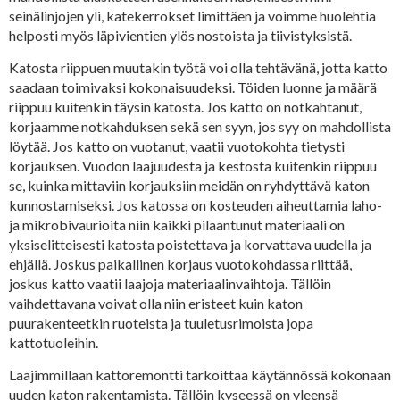
seinälinjojen yli, katekerrokset limittäen ja voimme huolehtia
helposti myös läpivientien ylös nostoista ja tiivistyksistä.
Katosta riippuen muutakin työtä voi olla tehtävänä, jotta katto
saadaan toimivaksi kokonaisuudeksi. Töiden luonne ja määrä
riippuu kuitenkin täysin katosta. Jos katto on notkahtanut,
korjaamme notkahduksen sekä sen syyn, jos syy on mahdollista
löytää. Jos katto on vuotanut, vaatii vuotokohta tietysti
korjauksen. Vuodon laajuudesta ja kestosta kuitenkin riippuu
se, kuinka mittaviin korjauksiin meidän on ryhdyttävä katon
kunnostamiseksi. Jos katossa on kosteuden aiheuttamia laho-
ja mikrobivaurioita niin kaikki pilaantunut materiaali on
yksiselitteisesti katosta poistettava ja korvattava uudella ja
ehjällä. Joskus paikallinen korjaus vuotokohdassa riittää,
joskus katto vaatii laajoja materiaalinvaihtoja. Tällöin
vaihdettavana voivat olla niin eristeet kuin katon
puurakenteetkin ruoteista ja tuuletusrimoista jopa
kattotuoleihin.
Laajimmillaan kattoremontti tarkoittaa käytännössä kokonaan
uuden katon rakentamista. Tällöin kyseessä on yleensä