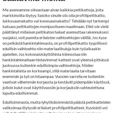
Me asennamme oikeastaan aivan kaikkia peltikattoja, joita
markkinoilta löytyy. Saisiko sinulle siis olla profiilipeltikatto,
lukkosaumakatto vai konesaumakatto? Tehdään nyt tarkempi
katsaus peltikattojen monipuoliseen maailmaan. Ellet ole vielä
päättänyt millaisen peltikaton haluat asennuttaa rakennuksesi
suojaksi, voit punnita erilaisten vaihtoehtojen välillä. Jos kyse
on pelkästä hankintahinnasta, on profiilipeltikatto tyypillisesi
edullisin vaihtoehto niin materiaalikuluja kuin työaikaakin
ajatellen. Jos kokonaiskäyttöhinta kiinnostaa niin
hankintahinnaltaan hintavimmat katteet ovat yleensä pitkässä
juoksussa kuitenkin edullisimpia vaihtoehtoja. Niiden
hankintahinta on korkeampi, sillä materiaalia tarvitaan
enemmän ja työ on hitaampaa. Vuosien varrella ne kuitenkin
vaativat vähemmän korjausta ja kestävät pidempään käytössä,
jolloin kulut ovat käyttövuosiin ja korjauksiin suhteutettuna
lopulta edullisimmat.
Edullisimmasta, mutta lyhytikäisimmästä päästä peltikatteiden
valikoimaa löytyvät erilaiset profiilipeltikatteet. Kuviointi voi