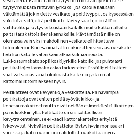
vesikatetta. Katon mallin täytyy olla riittävän jyrkkä tai se
täytyy muokata riittävän jyrkäksi, jos katolle halutaan
välttämättä jokin tietty vesikate ja peltityyppi. Jos kyseessä on
vain toive siitä, että peltikatto täytyy saada, niin tällöin
vaihtoehtoja löytyy oikeastaan kaikille muille kattomalleille
paitsi tasakattoisille rakennuksille. Käytännössä niille on
olemassa vain yksi mahdollinen vesikate eli hitsattava
bitumikermi. Konesaumakatto onkin sitten seuraava vesikate
heti kun katolle vähänkään alkaa kulmaa nousta.
Lukkosaumakate sopii keskijyrkille katoille, jos puhtaasti
peltikattojen kannalta asiaa tarkastelee. Profiilipeltikatteet
vaativat samasta näkökulmasta kaikkein jyrkimmät
kattomallit toimiakseen hyvin.
Peltikatteet ovat kevyehköjä vesikatteita. Painavampia
peltikattoja ovat eniten peltiä syövät lukko- ja
konesaumakatteet mutta eivät nekään esimerkiksi tiilikattojen
painoluokkiin yllä. Peltikatto on siis suhteellisen
kevytrakenteinen, se ei vaadi kattorakenteilta erityistä
jykevyyttä. Nykyään peltikatteita löytyy hyvin monissa eri
väreissä ja katon väriin on mahdollista vaikuttaa myös